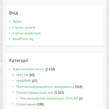
Вхід
Увійти
Стрічка записів
Стрічка коментарів
WordPress.org
Категорії
Факультети/інститути
(2 618)
ННІСГМ
(50)
ННІМВНБ
(47)
Політико-інформаційного менеджменту
(414)
Романо-германських мов
(1 022)
Лексикографічна лабораторія LEXILAB
(1)
Гуманітарний
(196)