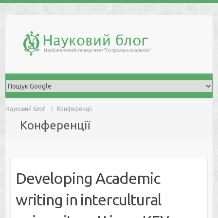
Skip
to
content
Науковий блоґ
Конференції
Конференції
Developing Academic
writing in intercultural