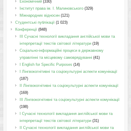
Економічний
(330)
Інститут права ім. І. Малиновського
(329)
Міжнародних відносин
(121)
Студентські публікації
(1 023)
Конференції
(848)
III Сучасні технології викладання англійської мови та
інтерпретації текстів світової літератури
(19)
Соціально-інформаційні процеси в державному
управлінні та місцевому самоврядуванні
(41)
І English for Specific Purposes
(14)
I Лінгвокогнітивні та соціокультурні аспекти комунікації
(187)
IІ Лінгвокогнітивні та соціокультурні аспекти комунікації
(169)
IІI Лінгвокогнітивні та соціокультурні аспекти комунікації
(198)
I Cучасні технології викладання англійської мови та
інтерпретації текстів світової літератури
(31)
II Cучасні технології викладання англійської мови та