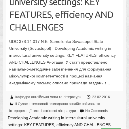
university settings: KEY
FEATURES, efficiency AND
CHALLENGES
UDC 378.14.017 N.B. Samoilenko Sevastopol State
University (Sevastopol) Developing Academic writing in
intercultural university settings: KEY FEATURES, efficiency
AND CHALLENGES Анотація: У статті представлено
навчально-методичне забезпечення для формування
міжкультурної компетентності в процесі навчання
академічному письму; описано приклади завдань з…
Кафедра англійської мови та літератури
23.02.2016
II Cучасні технології викладання англійської мови та
інтерпретації текстів світової літератури
No Comments
Developing Academic writing in intercultural university
settings: KEY FEATURES, efficiency AND CHALLENGES