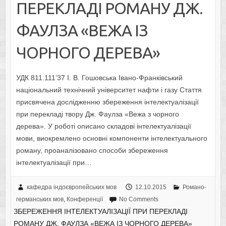
ПЕРЕКЛАДІ РОМАНУ ДЖ.
ФАУЛЗА «ВЕЖА ІЗ
ЧОРНОГО ДЕРЕВА»
УДК 811.111’37 І. В. Гошовська Івано-Франківський
національний технічний університет нафти і газу Стаття
присвячена дослідженню збереження інтелектуалізації
при перекладі твору Дж. Фаулза «Вежа з чорного
дерева». У роботі описано складові інтелектуалізації
мови, виокремлено основні компоненти інтелектуального
роману, проаналізовано способи збереження
інтелектуалізації при…
кафедра індоєвропейських мов
12.10.2015
Романо-
германських мов
,
Конференції
No Comments
ЗБЕРЕЖЕННЯ ІНТЕЛЕКТУАЛІЗАЦІЇ ПРИ ПЕРЕКЛАДІ
РОМАНУ ДЖ. ФАУЛЗА «ВЕЖА ІЗ ЧОРНОГО ДЕРЕВА»