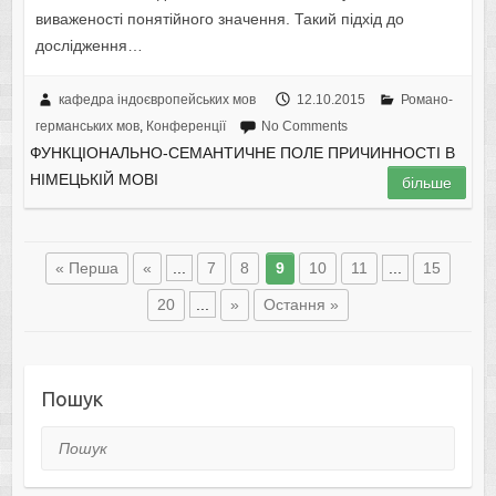
виваженості понятійного значення. Такий підхід до
дослідження…
кафедра індоєвропейських мов
12.10.2015
Романо-
германських мов
,
Конференції
No Comments
ФУНКЦІОНАЛЬНО-СЕМАНТИЧНЕ ПОЛЕ ПРИЧИННОСТІ В
НІМЕЦЬКІЙ МОВІ
більше
« Перша
«
...
7
8
9
10
11
...
15
20
...
»
Остання »
Пошук
Пошук