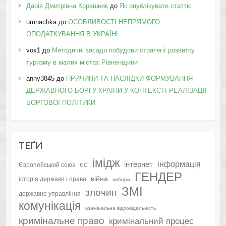
Дарія Дмитрівна Корешняк
до
Як опублікувати статтю
umnachka
до
ОСОБЛИВОСТІ НЕПРЯМОГО
ОПОДАТКУВАННЯ В УКРАЇНІ
vox1
до
Методичні засади побудови стратегії розвитку
туризму в малих містах Рівненщини
anny3845
до
ПРИЧИНИ ТА НАСЛІДКИ ФОРМУВАННЯ
ДЕРЖАВНОГО БОРГУ КРАЇНИ У КОНТЕКСТІ РЕАЛІЗАЦІЇ
БОРГОВОЇ ПОЛІТИКИ
ТЕҐИ
імідж
інформація
інтернет
Європейський союз
ЄС
ГЕНДЕР
війна
історія держави і права
вибори
ЗМІ
злочин
державне управління
комунікація
кримінальна відповідальність
кримінальне право
кримінальний процес