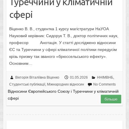
Туреччини у кліматичній
сфері
Віценко В. В., студентка 1 курсу магістратури НаУОА
Науковий керівник: Сидорук Т. В., доктор політичних наук,
професор Анотація. У статті досліджено відносини
ЄС та Туреччини у сфері кліматичної політики передусім
крізь призму так званого «брюссельського ефекту».
Основним…
Вікторія Віталіївна Віценко
01.05.2026
ННІМВНБ
,
Студентські публікації
,
Міжнародних відносин
No Comments
Відносини Європейського Союзу і Туреччини у кліматичній
сфері
більше