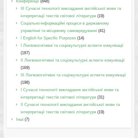
Конференції
(848)
III Сучасні технології викладання англійської мови та
інтерпретації текстів світової літератури
(19)
Соціально-інформаційні процеси в державному
управлінні та місцевому самоврядуванні
(41)
І English for Specific Purposes
(14)
I Лінгвокогнітивні та соціокультурні аспекти комунікації
(187)
IІ Лінгвокогнітивні та соціокультурні аспекти комунікації
(169)
IІI Лінгвокогнітивні та соціокультурні аспекти комунікації
(198)
I Cучасні технології викладання англійської мови та
інтерпретації текстів світової літератури
(31)
II Cучасні технології викладання англійської мови та
інтерпретації текстів світової літератури
(19)
Інші
(7)