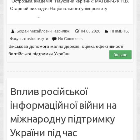
“Острозька академія” Науковий керівник: МАТВІЙЧУК Н.В.
Старший викладач Національного університету
…
Богдан Михайлович Гаврилюк
04.03.2026
ННІМВНБ
,
Факультети/інститути
No Comments
Військова допомога малих держав: оцінка ефективності
балтійської підтримки України
більше
Вплив російської
інформаційної війни на
міжнародну підтримку
України під час