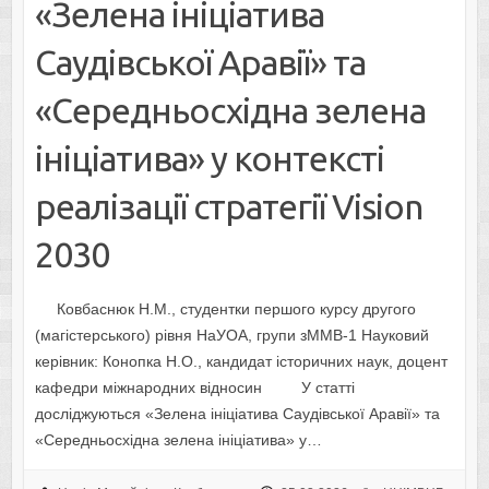
«Зелена ініціатива
Саудівської Аравії» та
«Середньосхідна зелена
ініціатива» у контексті
реалізації стратегії Vision
2030
Ковбаснюк Н.М., студентки першого курсу другого
(магістерського) рівня НаУОА, групи зММВ-1 Науковий
керівник: Конопка Н.О., кандидат історичних наук, доцент
кафедри міжнародних відносин У статті
досліджуються «Зелена ініціатива Саудівської Аравії» та
«Середньосхідна зелена ініціатива» у…