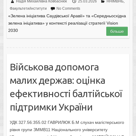
Надія Михайлівна Ковбаснюк
25.03.2026
ННІМВНБ
,
Факультети/інститути
No Comments
«Зелена ініціатива Саудівської Аравії» та «Середньосхідна
зелена ініціатива» у контексті реалізації стратегії Vision
2030
більше
Військова допомога
малих держав: оцінка
ефективності балтійської
підтримки України
УДК 327.56:355.02 ГАВРИЛЮК Б.М слухач магістерського
рівня групи ЗММВ11 Національного університету