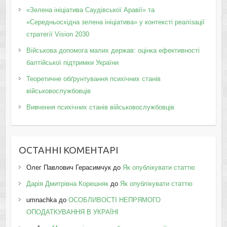
«Зелена ініціатива Саудівської Аравії» та
«Середньосхідна зелена ініціатива» у контексті реалізації
стратегії Vision 2030
Військова допомога малих держав: оцінка ефективності
балтійської підтримки України
Теоретичне обґрунтування психічних станів
військовослужбовців
Вивчення психічних станів військовослужбовців
ОСТАННІ КОМЕНТАРІ
Олег Павлович Герасимчук
до
Як опублікувати статтю
Дарія Дмитрівна Корешняк
до
Як опублікувати статтю
umnachka
до
ОСОБЛИВОСТІ НЕПРЯМОГО
ОПОДАТКУВАННЯ В УКРАЇНІ