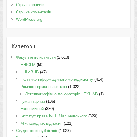
Стрічка записів
Стрічка коментарів
WordPress.org
Категорії
Факультети/інститути
(2 618)
ННІСГМ
(50)
ННІМВНБ
(47)
Політико-інформаційного менеджменту
(414)
Романо-германських мов
(1 022)
Лексикографічна лабораторія LEXILAB
(1)
Гуманітарний
(196)
Економічний
(330)
Інститут права ім. І. Малиновського
(329)
Міжнародних відносин
(121)
Студентські публікації
(1 023)