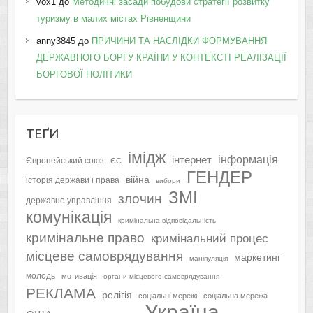
vox1
до
Методичні засади побудови стратегії розвитку
туризму в малих містах Рівненщини
anny3845
до
ПРИЧИНИ ТА НАСЛІДКИ ФОРМУВАННЯ
ДЕРЖАВНОГО БОРГУ КРАЇНИ У КОНТЕКСТІ РЕАЛІЗАЦІЇ
БОРГОВОЇ ПОЛІТИКИ
ТЕҐИ
імідж
інформація
інтернет
Європейський союз
ЄС
ГЕНДЕР
війна
історія держави і права
вибори
ЗМІ
злочин
державне управління
комунікація
кримінальна відповідальність
кримінальне право
кримінальний процес
місцеве самоврядування
маркетинг
маніпуляція
молодь
мотивація
органи місцевого самоврядування
РЕКЛАМА
релігія
соціальні мережі
соціальна мережа
Україна