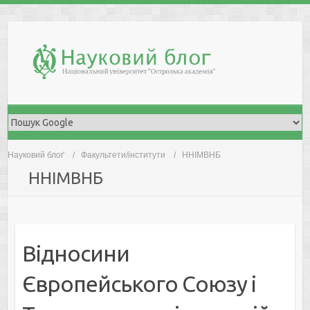
Skip
to
content
Науковий блоґ
Факультети/інститути
ННІМВНБ
ННІМВНБ
Відносини
Європейського Союзу і