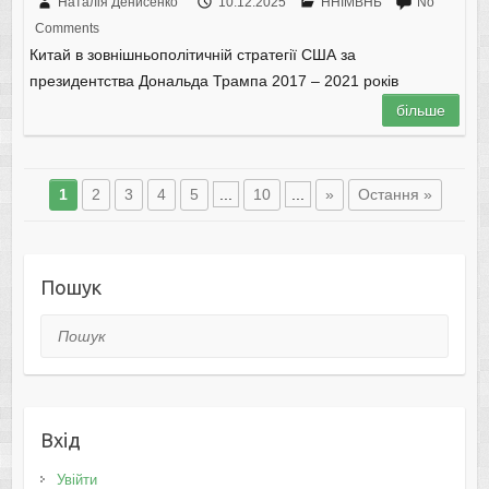
Наталія Денисенко
10.12.2025
ННІМВНБ
No
Comments
Китай в зовнішньополітичній стратегії США за
президентства Дональда Трампа 2017 – 2021 років
більше
1
2
3
4
5
...
10
...
»
Остання »
Пошук
Пошук
Вхід
Увійти