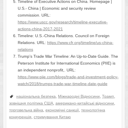
Timeline of Executive Actions on China. Homepage |
U.S.- China | Economic and security review
commission. URL:
https://www.uscc.gov/research/timeline-executive-
actions-china-2017-2021
Timeline: U.S.-China Relations. Council on Foreign
Relations. URL:
https://www.cfr.org/timeline/us-china-
relations
Trump’s Trade War Timeline: An Up-to-Date Guide. The
Peterson Institute for International Economics (PIIE) is
an independent nonprofit,. URL:
https://www.piie.com/blogs/trade-and-investment-policy-
watch/2018/trumps-trade-war-timeline-date-guide
національна безпека
,
Міжнародні Відносини
,
Трамп
,
зовнішня політика США
,
американо-китайські відносини
,
торговельна війна
,
економічні санкції
,
технологічна
конкуренція
,
стримування Китаю