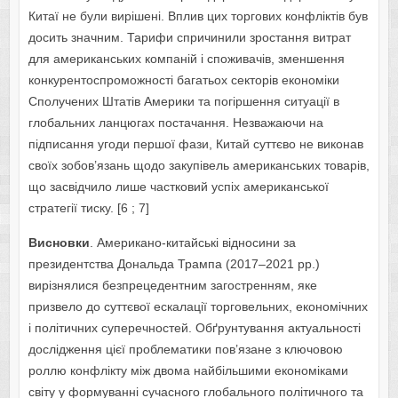
Китаї не були вирішені. Вплив цих торгових конфліктів був
досить значним. Тарифи спричинили зростання витрат
для американських компаній і споживачів, зменшення
конкурентоспроможності багатьох секторів економіки
Сполучених Штатів Америки та погіршення ситуації в
глобальних ланцюгах постачання. Незважаючи на
підписання угоди першої фази, Китай суттєво не виконав
своїх зобов’язань щодо закупівель американських товарів,
що засвідчило лише частковий успіх американської
стратегії тиску. [6 ; 7]
Висновки
. Американо-китайські відносини за
президентства Дональда Трампа (2017–2021 рр.)
вирізнялися безпрецедентним загостренням, яке
призвело до суттєвої ескалації торговельних, економічних
і політичних суперечностей. Обґрунтування актуальності
дослідження цієї проблематики пов’язане з ключовою
роллю конфлікту між двома найбільшими економіками
світу у формуванні сучасного глобального політичного та