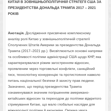
КИТАЙ В ЗОВНІШНЬОПОЛІТИЧНІЙ СТРАТЕГІЇ США ЗА
ПРЕЗИДЕНТСТВА ДОНАЛЬДА ТРАМПА 2017 – 2021
РОКІВ
Анотація.
Дослідження присвячене комплексному
аналізу ролі Китаю у зовнішньополітичній стратегії
Сполучених Штатів Америки за президентства Дональда
Трампа (2017–2021 рр.). Висвітлюються основні напрями
та особливості політики адміністрації США щодо КНР, яка
характеризувалася різким загостренням відносин,
проявленим через торговельні конфлікти, санкційний
тиск, технологічну конкуренцію та протистояння навколо
питань національної безпеки й захисту прав людини.
Зазначено, що період президентства Трампа
ознаменувався значним погіршенням американо-
китайських відносин та переходом до політики відкритого
стримування Китаю, що мало глобальні наслідки для
міжнародної політики й економіки. Окрема увага