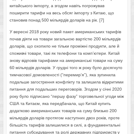
китайського імпорту, а згодом навіть погрожував
поширити тарифи на весь обсяг імпорту з Китаю, що
становив понад 500 мільярдів доларів на рік. [7]
У вересні 2018 року новий пакет американських тарифів
почав діяти на товари загальною вартістю 200 мільярдів
доларів, що охопило не тільки проміжні продукти, але й
споживчі товари, такі як телефони та комп’ютери. Китай
знову відповів тарифами на американські товари на суму
60 мільярдів доларів. У грудні того ж року було досягнуто
тимчасової домовленості (“перемир’я”), яка зупинила
подальше загострення конфлікту та залишила відкритими
питання для подальших переговорів. Згодом у січні 2020
року було підписано “першу фазу” торговельної угоди між
США та Китаєм, яка передбачала, що Китай купить
додатково американських товарів на суму близько 200
мільярдів доларів протягом наступних двох років, проте
більшість тарифів залишилися в силі, а фундаментальні
питання субсидування та ролі державних підприємств у