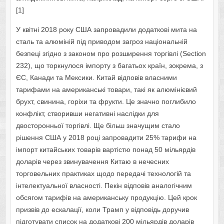
[1]
У квітні 2018 року США запровадили додаткові мита на
сталь та алюміній під приводом загроз національній
безпеці згідно з законом про розширення торгівлі (Section
232), що торкнулося імпорту з багатьох країн, зокрема, з
ЄС, Канади та Мексики. Китай відповів власними
тарифами на американські товари, такі як алюмінієвий
брухт, свинина, горіхи та фрукти. Це значно поглибило
конфлікт, створивши негативні наслідки для
двосторонньої торгівлі. Ще більш значущим стало
рішення США у 2018 році запровадити 25% тарифи на
імпорт китайських товарів вартістю понад 50 мільярдів
доларів через звинувачення Китаю в нечесних
торговельних практиках щодо передачі технологій та
інтелектуальної власності. Пекін відповів аналогічним
обсягом тарифів на американську продукцію. Цей крок
призвів до ескалації, коли Трамп у відповідь доручив
підготувати список на додаткові 200 мільярдів доларів