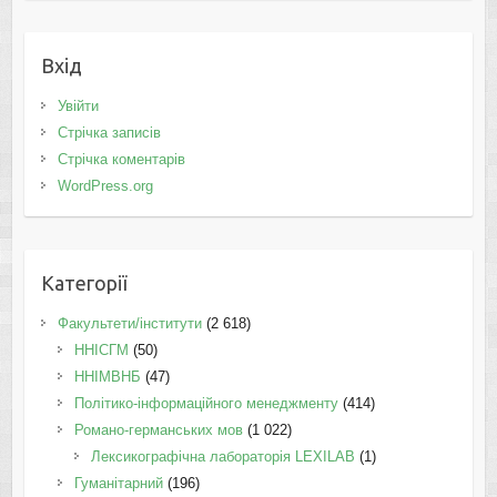
Вхід
Увійти
Стрічка записів
Стрічка коментарів
WordPress.org
Категорії
Факультети/інститути
(2 618)
ННІСГМ
(50)
ННІМВНБ
(47)
Політико-інформаційного менеджменту
(414)
Романо-германських мов
(1 022)
Лексикографічна лабораторія LEXILAB
(1)
Гуманітарний
(196)