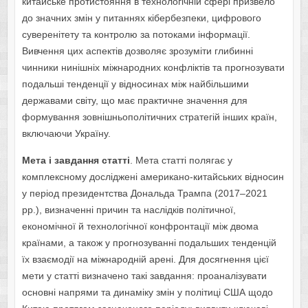
китайське протистояння в технологічній сфері призвело
до значних змін у питаннях кібербезпеки, цифрового
суверенітету та контролю за потоками інформації.
Вивчення цих аспектів дозволяє зрозуміти глибинні
чинники нинішніх міжнародних конфліктів та прогнозувати
подальші тенденції у відносинах між найбільшими
державами світу, що має практичне значення для
формування зовнішньополітичних стратегій інших країн,
включаючи Україну.
Мета і завдання статті
. Мета статті полягає у
комплексному досліджені американо-китайських відносин
у період президентства Дональда Трампа (2017–2021
рр.), визначенні причин та наслідків політичної,
економічної й технологічної конфронтації між двома
країнами, а також у прогнозуванні подальших тенденцій
їх взаємодії на міжнародній арені. Для досягнення цієї
мети у статті визначено такі завдання: проаналізувати
основні напрями та динаміку змін у політиці США щодо