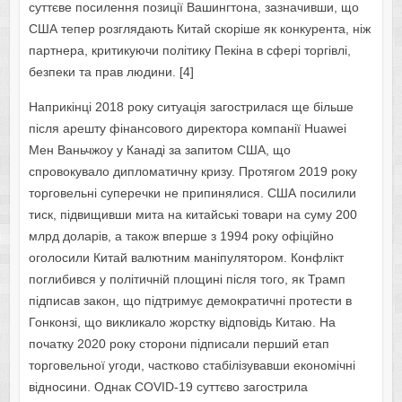
суттєве посилення позиції Вашингтона, зазначивши, що
США тепер розглядають Китай скоріше як конкурента, ніж
партнера, критикуючи політику Пекіна в сфері торгівлі,
безпеки та прав людини. [4]
Наприкінці 2018 року ситуація загострилася ще більше
після арешту фінансового директора компанії Huawei
Мен Ваньчжоу у Канаді за запитом США, що
спровокувало дипломатичну кризу. Протягом 2019 року
торговельні суперечки не припинялися. США посилили
тиск, підвищивши мита на китайські товари на суму 200
млрд доларів, а також вперше з 1994 року офіційно
оголосили Китай валютним маніпулятором. Конфлікт
поглибився у політичній площині після того, як Трамп
підписав закон, що підтримує демократичні протести в
Гонконзі, що викликало жорстку відповідь Китаю. На
початку 2020 року сторони підписали перший етап
торговельної угоди, частково стабілізувавши економічні
відносини. Однак COVID-19 суттєво загострила