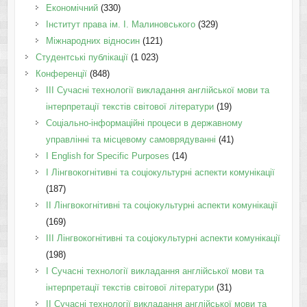
Економічний
(330)
Інститут права ім. І. Малиновського
(329)
Міжнародних відносин
(121)
Студентські публікації
(1 023)
Конференції
(848)
III Сучасні технології викладання англійської мови та
інтерпретації текстів світової літератури
(19)
Соціально-інформаційні процеси в державному
управлінні та місцевому самоврядуванні
(41)
І English for Specific Purposes
(14)
I Лінгвокогнітивні та соціокультурні аспекти комунікації
(187)
IІ Лінгвокогнітивні та соціокультурні аспекти комунікації
(169)
IІI Лінгвокогнітивні та соціокультурні аспекти комунікації
(198)
I Cучасні технології викладання англійської мови та
інтерпретації текстів світової літератури
(31)
II Cучасні технології викладання англійської мови та