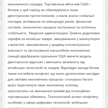
економічного порядку. Торговельна війна між США і
Китаєм у цей період не обмежувалася лише
двостороннім протистоянням, а мала значні глобальні
наслідки, впливаючи на міжнародні ринки, фінансові
системи, технологічні ланцюги постачання та політичну
стабільність. Уведення адміністрацією Трампа додаткових
тарифів на китайські товари, звинувачення у маніпуляціях
з валютою, звинувачення у крадіжці інтелектуальної
власності та застосування масштабних економічних
санкцій відобразили прагнення США змінити модель
двосторонніх відносин і зменшити залежність від
китайських технологій та товарів. Відповідні заходи Китаю
також поглибили конфлікт, що мало далекосяжні наслідки
для світових економічних процесів і спонукало багато
країн переглянути свою економічну політику,
орієнтуючись на зменшення ризиків від потенційних
торговельних обмежень. Технологічний аспект конфлікту,
особливо у сфері цифрових технологій, мобільних