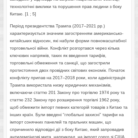
технологічні виклики та порушення прав людини з боку
Китаю. [1 ; 5]
Період президентства Трампа (2017–2021 рр.)
характеризується значним загостренням американсько-
китайських відносин, які набули форми повномасштабної
торговельної війни. Конфлікт розгортався через кілька
ключових напрямів, таких як введення тарифів,
торговельні обмеження та санкції, що загострили
протистояння двох провідних світових економік. Початок
конфлікту припав на 2017–2018 роки, коли адміністрація
Трампа використала низку юридичних механізмів,
включаючи статтю 201 Закону про торгівлю 1974 року та
статтю 232 Закону про розширення торгівлі 1962 року,
щоб обмежити імпорт певних категорій товарів з Китаю та
інших країн. Були введені “глобальні захисні” тарифи на
імпорт сонячних панелей та пральних машин, що
спричинило відповідні дії з боку Китаю, який запровадив
антидемпінгові мита, наприклад, на імпорт сорго зі США.