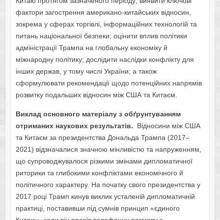
Китаю протягом зазначеного періоду; виявити ключові
фактори загострення американо-китайських відносин,
зокрема у сферах торгівлі, інформаційних технологій та
питань національної безпеки; оцінити вплив політики
адміністрації Трампа на глобальну економіку й
міжнародну політику; дослідити наслідки конфлікту для
інших держав, у тому числі України; а також
сформулювати рекомендації щодо потенційних напрямів
розвитку подальших відносин між США та Китаєм.
Виклад основного матеріалу з обґрунтуванням
отриманих наукових результатів.
Відносини між США
та Китаєм за президентства Дональда Трампа (2017–
2021) відзначалися значною мінливістю та напруженням,
що супроводжувалося різкими змінами дипломатичної
риторики та глибокими конфліктами економічного й
політичного характеру. На початку свого президентства у
2017 році Трамп кинув виклик усталеній дипломатичній
практиці, поставивши під сумнів принцип «єдиного