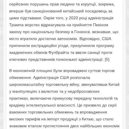
серйозних порушень прав людини та корупції, зокрема,
вперше був санкціонований китайський посадовець за
цими підставами. Окрім того, у 2020 році адміністрація
Трампа жорстко відреагувала на прийняття Пекіном
закону про національну безпеку в Гонконзі, визнавши, що
місто втратило достатню автономію. Відповідно, США
припинили екстрадиційні угоди, призупинили програму
академічних обмінів Фулбрайта та ввели санкції проти
ключових представників гонконзької адміністрації. [5]
В економічній площині були впроваджені суттєві торгові
обмеження. Адміністрація США розпочала
широкомасштабну торговельну війну, звинувативши Китай
у маніпуляціях з валютою та у недобросовісних
практиках, включаючи примусову передачу технологій та
крадіжку інтелектуальної власності. Це призвело до серії
взаємних торговельних обмежень та впровадження
високих тарифів на імпорт продукції з Китаю, що стало
знаковим етапом протистояння двох найбільших економік