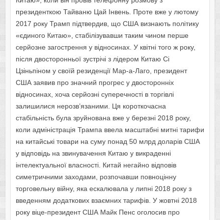
Китаю», коли він провів телефонну розмову з
президенткою Тайваню Цай Інвень. Проте вже у лютому
2017 року Трамп підтвердив, що США визнають політику
«єдиного Китаю», стабілізувавши таким чином перше
серйозне загострення у відносинах. У квітні того ж року,
після двосторонньої зустрічі з лідером Китаю Сі
Цзіньпіном у своїй резиденції Мар-а-Лаго, президент
США заявив про значний прогрес у двосторонніх
відносинах, хоча серйозні суперечності в торгівлі
залишилися нерозв’язаними. Ця короткочасна
стабільність була зруйнована вже у березні 2018 року,
коли адміністрація Трампа ввела масштабні митні тарифи
на китайські товари на суму понад 50 млрд доларів США
у відповідь на звинувачення Китаю у викраденні
інтелектуальної власності. Китай негайно відповів
симетричними заходами, розпочавши повноцінну
торговельну війну, яка ескалювала у липні 2018 року з
введенням додаткових взаємних тарифів. У жовтні 2018
року віце-президент США Майк Пенс оголосив про