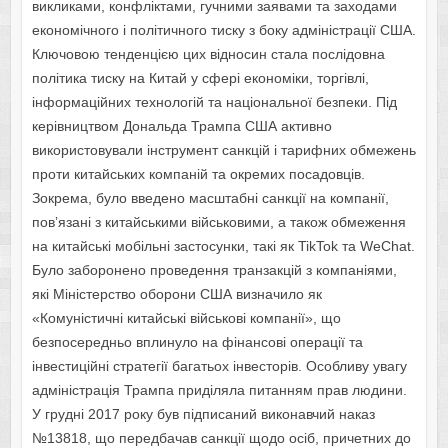
викликами, конфліктами, гучними заявами та заходами
економічного і політичного тиску з боку адміністрації США.
Ключовою тенденцією цих відносин стала послідовна
політика тиску на Китай у сфері економіки, торгівлі,
інформаційних технологій та національної безпеки. Під
керівництвом Дональда Трампа США активно
використовували інструмент санкцій і тарифних обмежень
проти китайських компаній та окремих посадовців.
Зокрема, було введено масштабні санкції на компанії,
пов’язані з китайськими військовими, а також обмеження
на китайські мобільні застосунки, такі як TikTok та WeChat.
Було заборонено проведення транзакцій з компаніями,
які Міністерство оборони США визначило як
«Комуністичні китайські військові компанії», що
безпосередньо вплинуло на фінансові операції та
інвестиційні стратегії багатьох інвесторів. Особливу увагу
адміністрація Трампа приділяла питанням прав людини.
У грудні 2017 року був підписаний виконавчий наказ
№13818, що передбачав санкції щодо осіб, причетних до