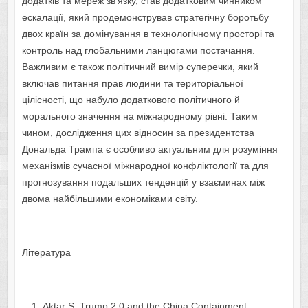
додатків та мереж зв’язку, став додатковим чинником
ескалації, який продемонстрував стратегічну боротьбу
двох країн за домінування в технологічному просторі та
контроль над глобальними ланцюгами постачання.
Важливим є також політичний вимір суперечки, який
включав питання прав людини та територіальної
цілісності, що набуло додаткового політичного й
морального значення на міжнародному рівні. Таким
чином, дослідження цих відносин за президентства
Дональда Трампа є особливо актуальним для розуміння
механізмів сучасної міжнародної конфліктології та для
прогнозування подальших тенденцій у взаєминах між
двома найбільшими економіками світу​.
Література
Aktar S. Trump 2.0 and the China Containment