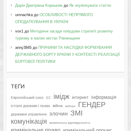
Дарія Дмитрівна Корешняк
до
Як опублікувати статтю
umnachka
до
ОСОБЛИВОСТІ НЕПРЯМОГО
ОПОДАТКУВАННЯ В УКРАЇНІ
vox1
до
Методичні засади побудови стратегії розвитку
туризму в малих містах Рівненщини
anny3845
до
ПРИЧИНИ ТА НАСЛІДКИ ФОРМУВАННЯ
ДЕРЖАВНОГО БОРГУ КРАЇНИ У КОНТЕКСТІ РЕАЛІЗАЦІЇ
БОРГОВОЇ ПОЛІТИКИ
ТЕҐИ
імідж
інформація
інтернет
Європейський союз
ЄС
ГЕНДЕР
війна
історія держави і права
вибори
ЗМІ
злочин
державне управління
комунікація
кримінальна відповідальність
кримінальне право
кримінальний процес