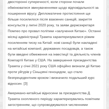
двосторонні суперечності, коли сторони почали
обмінюватися звинуваченнями щодо відповідальності за
поширення вірусу. Дипломатичне протистояння ще
більше посилилося після взаємних санкцій, закриття
консульств у липні 2020 року, та заяви держсекретаря
Помпео про провал політики «залучення Китаю». Останні
місяці адміністрації Трампа характеризувалися різким
посиленням тиску на Китай: нові санкції були накладені
на китайські компанії, державних посадовців, а також
були введені обмеження на інвестиції та діяльність членів
Компартії Китаю у США. На завершення президентства
Трампа у січні 2021 року США офіційно визнали дії Китаю
проти уйгурів у Сіньцзяні геноцидом, що стало
безпрецедентним кроком і визначило подальший курс
відносин. [3]
Американо-китайські відносини за президентства Д.
Трампа охопленого періоду характеризувались помітним
загостренням, що супроводжувалося численними