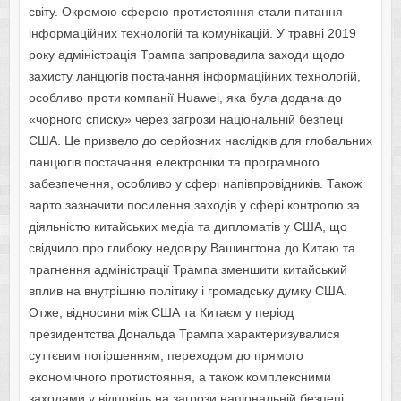
світу. Окремою сферою протистояння стали питання
інформаційних технологій та комунікацій. У травні 2019
року адміністрація Трампа запровадила заходи щодо
захисту ланцюгів постачання інформаційних технологій,
особливо проти компанії Huawei, яка була додана до
«чорного списку» через загрози національній безпеці
США. Це призвело до серйозних наслідків для глобальних
ланцюгів постачання електроніки та програмного
забезпечення, особливо у сфері напівпровідників. Також
варто зазначити посилення заходів у сфері контролю за
діяльністю китайських медіа та дипломатів у США, що
свідчило про глибоку недовіру Вашингтона до Китаю та
прагнення адміністрації Трампа зменшити китайський
вплив на внутрішню політику і громадську думку США.
Отже, відносини між США та Китаєм у період
президентства Дональда Трампа характеризувалися
суттєвим погіршенням, переходом до прямого
економічного протистояння, а також комплексними
заходами у відповідь на загрози національній безпеці,