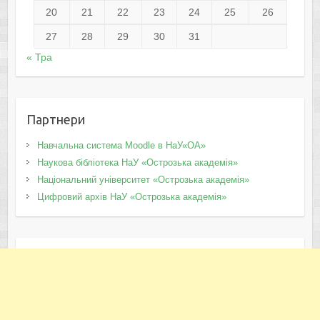
20
21
22
23
24
25
26
27
28
29
30
31
« Тра
Партнери
Навчальна система Moodle в НаУ«ОА»
Наукова бібліотека НаУ «Острозька академія»
Національний університет «Острозька академія»
Цифровий архів НаУ «Острозька академія»