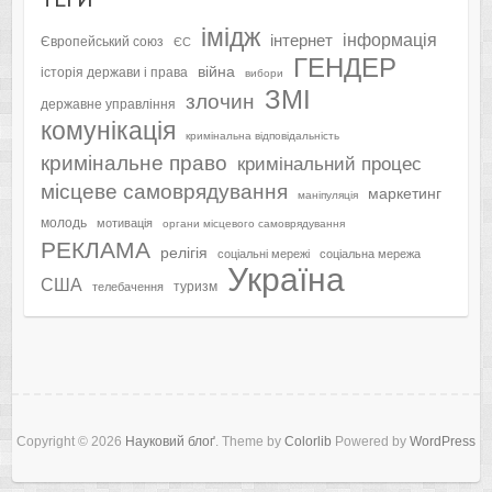
імідж
інформація
інтернет
Європейський союз
ЄС
ГЕНДЕР
війна
історія держави і права
вибори
ЗМІ
злочин
державне управління
комунікація
кримінальна відповідальність
кримінальне право
кримінальний процес
місцеве самоврядування
маркетинг
маніпуляція
молодь
мотивація
органи місцевого самоврядування
РЕКЛАМА
релігія
соціальні мережі
соціальна мережа
Україна
США
туризм
телебачення
Copyright © 2026
Науковий блоґ
. Theme by
Colorlib
Powered by
WordPress