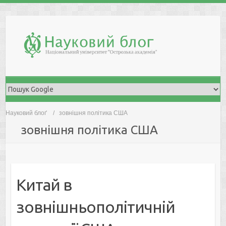
Skip
to
content
Науковий блоґ
зовнішня політика США
зовнішня політика США
Китай в
зовнішньополітичній