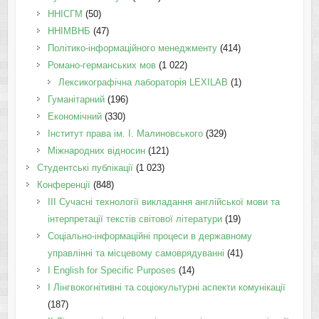
ННІСГМ
(50)
ННІМВНБ
(47)
Політико-інформаційного менеджменту
(414)
Романо-германських мов
(1 022)
Лексикографічна лабораторія LEXILAB
(1)
Гуманітарний
(196)
Економічний
(330)
Інститут права ім. І. Малиновського
(329)
Міжнародних відносин
(121)
Студентські публікації
(1 023)
Конференції
(848)
III Сучасні технології викладання англійської мови та
інтерпретації текстів світової літератури
(19)
Соціально-інформаційні процеси в державному
управлінні та місцевому самоврядуванні
(41)
І English for Specific Purposes
(14)
I Лінгвокогнітивні та соціокультурні аспекти комунікації
(187)