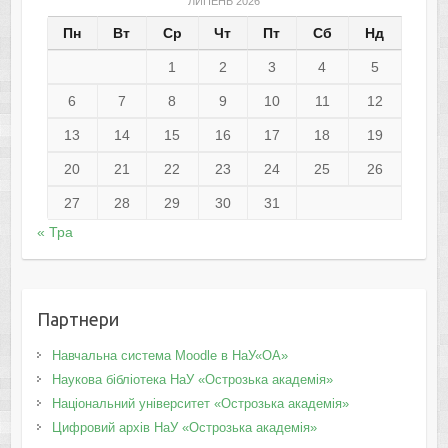
ЛИПЕНЬ 2026
Пн
Вт
Ср
Чт
Пт
Сб
Нд
1
2
3
4
5
6
7
8
9
10
11
12
13
14
15
16
17
18
19
20
21
22
23
24
25
26
27
28
29
30
31
« Тра
Партнери
Навчальна система Moodle в НаУ«ОА»
Наукова бібліотека НаУ «Острозька академія»
Національний університет «Острозька академія»
Цифровий архів НаУ «Острозька академія»