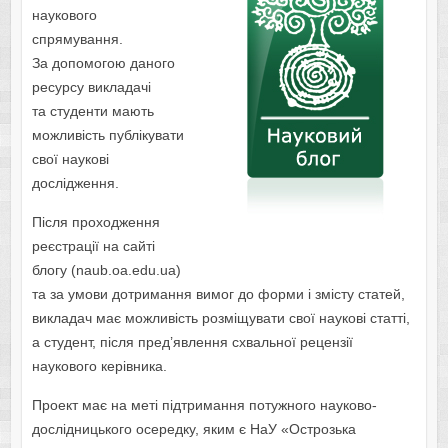
наукового
спрямування.
За допомогою даного
ресурсу викладачі
та студенти мають
можливість публікувати
свої наукові
дослідження.
Після проходження
реєстрації на сайті
блогу (naub.oa.edu.ua)
та за умови дотримання вимог до форми і змісту статей,
викладач має можливість розміщувати свої наукові статті,
а студент, після пред’явлення схвальної рецензії
наукового керівника.
Проект має на меті підтримання потужного науково-
дослідницького осередку, яким є НаУ «Острозька