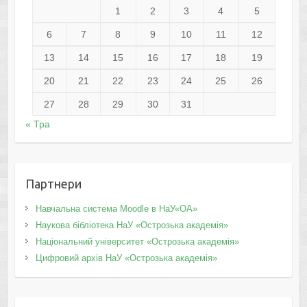
1
2
3
4
5
6
7
8
9
10
11
12
13
14
15
16
17
18
19
20
21
22
23
24
25
26
27
28
29
30
31
« Тра
Партнери
Навчальна система Moodle в НаУ«ОА»
Наукова бібліотека НаУ «Острозька академія»
Національний університет «Острозька академія»
Цифровий архів НаУ «Острозька академія»