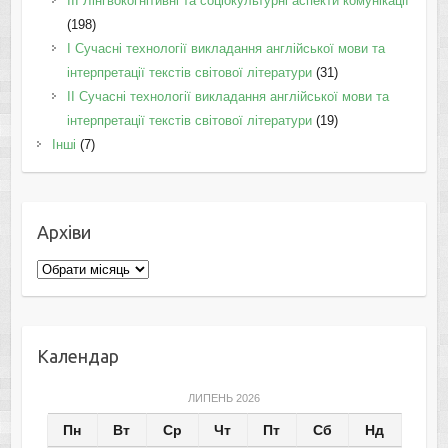
IІI Лінгвокогнітивні та соціокультурні аспекти комунікації
(198)
I Cучасні технології викладання англійської мови та
інтерпретації текстів світової літератури
(31)
II Cучасні технології викладання англійської мови та
інтерпретації текстів світової літератури
(19)
Інші
(7)
Архіви
Архіви
Календар
ЛИПЕНЬ 2026
Пн
Вт
Ср
Чт
Пт
Сб
Нд