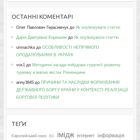
ОСТАННІ КОМЕНТАРІ
Олег Павлович Герасимчук
до
Як опублікувати статтю
Дарія Дмитрівна Корешняк
до
Як опублікувати статтю
umnachka
до
ОСОБЛИВОСТІ НЕПРЯМОГО
ОПОДАТКУВАННЯ В УКРАЇНІ
vox1
до
Методичні засади побудови стратегії розвитку
туризму в малих містах Рівненщини
anny3845
до
ПРИЧИНИ ТА НАСЛІДКИ ФОРМУВАННЯ
ДЕРЖАВНОГО БОРГУ КРАЇНИ У КОНТЕКСТІ РЕАЛІЗАЦІЇ
БОРГОВОЇ ПОЛІТИКИ
ТЕҐИ
імідж
інформація
інтернет
Європейський союз
ЄС