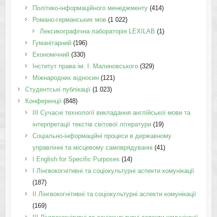
Політико-інформаційного менеджменту
(414)
Романо-германських мов
(1 022)
Лексикографічна лабораторія LEXILAB
(1)
Гуманітарний
(196)
Економічний
(330)
Інститут права ім. І. Малиновського
(329)
Міжнародних відносин
(121)
Студентські публікації
(1 023)
Конференції
(848)
III Сучасні технології викладання англійської мови та
інтерпретації текстів світової літератури
(19)
Соціально-інформаційні процеси в державному
управлінні та місцевому самоврядуванні
(41)
І English for Specific Purposes
(14)
I Лінгвокогнітивні та соціокультурні аспекти комунікації
(187)
IІ Лінгвокогнітивні та соціокультурні аспекти комунікації
(169)