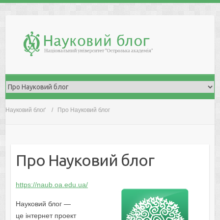
Skip
to
content
Науковий блоґ
Про Науковий блог
Про Науковий блог
https://naub.oa.edu.ua/
Науковий блог —
це інтернет проект