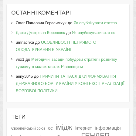
ОСТАННІ КОМЕНТАРІ
Олег Павлович Герасимчук
до
Як опублікувати статтю
Дарія Дмитрівна Корешняк
до
Як опублікувати статтю
umnachka
до
ОСОБЛИВОСТІ НЕПРЯМОГО
ОПОДАТКУВАННЯ В УКРАЇНІ
vox1
до
Методичні засади побудови стратегії розвитку
туризму в малих містах Рівненщини
anny3845
до
ПРИЧИНИ ТА НАСЛІДКИ ФОРМУВАННЯ
ДЕРЖАВНОГО БОРГУ КРАЇНИ У КОНТЕКСТІ РЕАЛІЗАЦІЇ
БОРГОВОЇ ПОЛІТИКИ
ТЕҐИ
імідж
інформація
інтернет
Європейський союз
ЄС
ГЕНДЕР