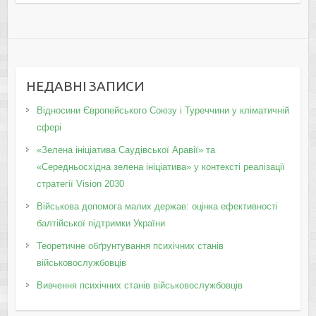
НЕДАВНІ ЗАПИСИ
Відносини Європейського Союзу і Туреччини у кліматичній
сфері
«Зелена ініціатива Саудівської Аравії» та
«Середньосхідна зелена ініціатива» у контексті реалізації
стратегії Vision 2030
Військова допомога малих держав: оцінка ефективності
балтійської підтримки України
Теоретичне обґрунтування психічних станів
військовослужбовців
Вивчення психічних станів військовослужбовців