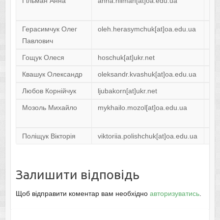
Гільман Анна
anna.hilman[at]oa.edu.ua
ПІ
Гр
Герасимчук Олег
oleh.herasymchuk[at]oa.edu.ua
Ін
Павлович
ім
Гощук Олеся
hoschuk[at]ukr.net
Гу
Квашук Олександр
oleksandr.kvashuk[at]oa.edu.ua
Ек
Любов Корнійчук
ljubakorn[at]ukr.net
Мозоль Михайло
mykhailo.mozol[at]oa.edu.ua
ПІ
На
Поліщук Вікторія
viktoriia.polishchuk[at]oa.edu.ua
Ін
Залишити відповідь
Щоб відправити коментар вам необхідно
авторизуватись
.