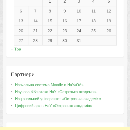
1
2
3
4
5
6
7
8
9
10
11
12
13
14
15
16
17
18
19
20
21
22
23
24
25
26
27
28
29
30
31
« Тра
Партнери
Навчальна система Moodle в НаУ«ОА»
Наукова бібліотека НаУ «Острозька академія»
Національний університет «Острозька академія»
Цифровий архів НаУ «Острозька академія»