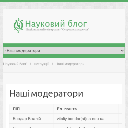
Skip
to
content
Науковий блоґ
Інструкції
Наші модератори
Наші модератори
ПІП
Ел. пошта
Фа
Бондар Віталій
vitaliy.bondar[at]oa.edu.ua
ПІ