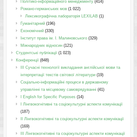
Політико-інформаційного менеджменту
(414)
Романо-германських мов
(1 022)
Лексикографічна лабораторія LEXILAB
(1)
Гуманітарний
(196)
Економічний
(330)
Інститут права ім. І. Малиновського
(329)
Міжнародних відносин
(121)
Студентські публікації
(1 023)
Конференції
(848)
III Сучасні технології викладання англійської мови та
інтерпретації текстів світової літератури
(19)
Соціально-інформаційні процеси в державному
управлінні та місцевому самоврядуванні
(41)
І English for Specific Purposes
(14)
I Лінгвокогнітивні та соціокультурні аспекти комунікації
(187)
IІ Лінгвокогнітивні та соціокультурні аспекти комунікації
(169)
IІI Лінгвокогнітивні та соціокультурні аспекти комунікації