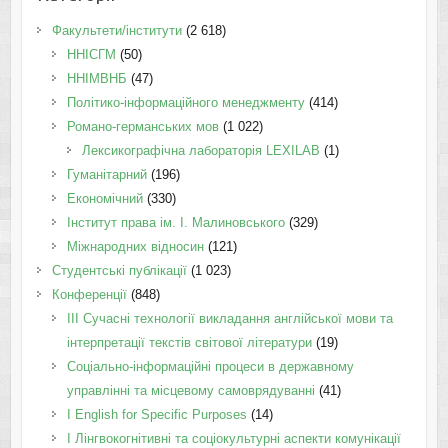
Факультети/інститути
(2 618)
ННІСГМ
(50)
ННІМВНБ
(47)
Політико-інформаційного менеджменту
(414)
Романо-германських мов
(1 022)
Лексикографічна лабораторія LEXILAB
(1)
Гуманітарний
(196)
Економічний
(330)
Інститут права ім. І. Малиновського
(329)
Міжнародних відносин
(121)
Студентські публікації
(1 023)
Конференції
(848)
III Сучасні технології викладання англійської мови та
інтерпретації текстів світової літератури
(19)
Соціально-інформаційні процеси в державному
управлінні та місцевому самоврядуванні
(41)
І English for Specific Purposes
(14)
I Лінгвокогнітивні та соціокультурні аспекти комунікації