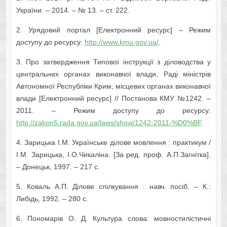
України. – 2014. – № 13. – ст. 222.
2. Урядовий портал [Електронний ресурс] – Режим
доступу до ресурсу:
http://www.kmu.gov.ua/
.
3. Про затвердження Типової інструкції з діловодства у
центральних органах виконавчої влади, Раді міністрів
Автономної Республіки Крим, місцевих органах виконавчої
влади [Електронний ресурс] // Постанова КМУ №1242. –
2011. – Режим доступу до ресурсу:
http://zakon5.rada.gov.ua/laws/show/1242-2011-%D0%BF
.
4. Зарицька І.М. Українське ділове мовлення : практикум /
І.М. Зарицька, І.О.Чикаліна. [За ред. проф. А.П.Загнітка].
– Донецьк, 1997. – 217 с.
5. Коваль А.П. Ділове спілкування : навч. посіб. – К.:
Либідь, 1992. – 280 с.
6. Пономарів О. Д. Культура слова: мовностилістичні