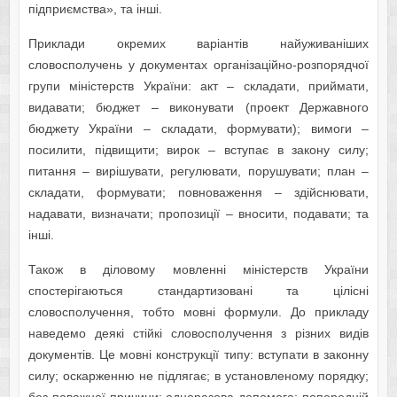
підприємства», та інші.
Приклади окремих варіантів найуживаніших
словосполучень у документах організаційно-розпорядчої
групи міністерств України: акт – складати, приймати,
видавати; бюджет – виконувати (проект Державного
бюджету України – складати, формувати); вимоги –
посилити, підвищити; вирок – вступає в закону силу;
питання – вирішувати, регулювати, порушувати; план –
складати, формувати; повноваження – здійснювати,
надавати, визначати; пропозиції – вносити, подавати; та
інші.
Також в діловому мовленні міністерств України
спостерігаються стандартизовані та цілісні
словосполучення, тобто мовні формули. До прикладу
наведемо деякі стійкі словосполучення з різних видів
документів. Це мовні конструкції типу: вступати в законну
силу; оскарженню не підлягає; в установленому порядку;