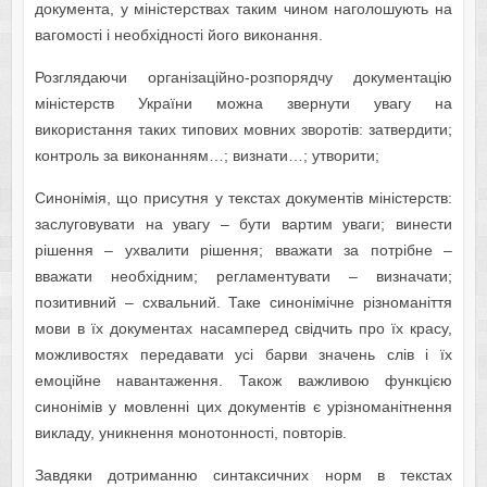
документа, у міністерствах таким чином наголошують на
вагомості і необхідності його виконання.
Розглядаючи організаційно-розпорядчу документацію
міністерств України можна звернути увагу на
використання таких типових мовних зворотів: затвердити;
контроль за виконанням…; визнати…; утворити;
Синонімія, що присутня у текстах документів міністерств:
заслуговувати на увагу – бути вартим уваги; винести
рішення – ухвалити рішення; вважати за потрібне –
вважати необхідним; регламентувати – визначати;
позитивний – схвальний. Таке синонімічне різноманіття
мови в їх документах насамперед свідчить про їх красу,
можливостях передавати усі барви значень слів і їх
емоційне навантаження. Також важливою функцією
синонімів у мовленні цих документів є урізноманітнення
викладу, уникнення монотонності, повторів.
Завдяки дотриманню синтаксичних норм в текстах