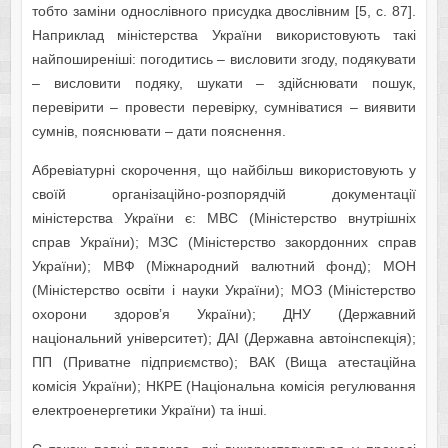
тобто заміни однослівного присудка двослівним [5, с. 87].
Наприклад міністерства України використовують такі
найпоширеніші: погодитись – висловити згоду, подякувати
– висловити подяку, шукати – здійснювати пошук,
перевірити – провести перевірку, сумніватися – виявити
сумнів, пояснювати – дати пояснення.
Абревіатурні скорочення, що найбільш використовують у
своїй організаційно-розпорядчій документації
міністерства України є: МВС (Міністерство внутрішніх
справ України); МЗС (Міністерство закордонних справ
України); МВФ (Міжнародний валютний фонд); МОН
(Міністерство освіти і науки України); МОЗ (Міністерство
охорони здоров’я України); ДНУ (Державний
національний університет); ДАІ (Державна автоінспекція);
ПП (Приватне підприємство); ВАК (Вища атестаційна
комісія України); НКРЕ (Національна комісія регулювання
електроенергетики України) та інші.