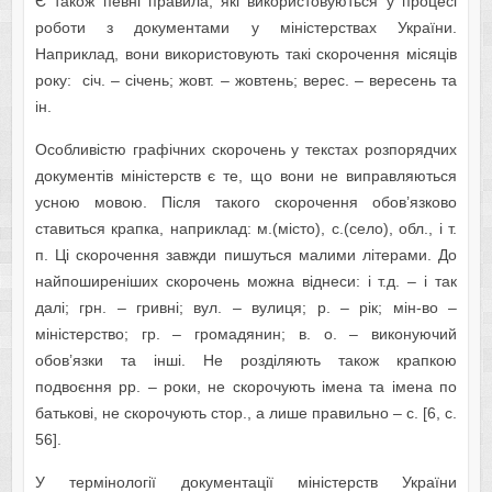
Є також певні правила, які використовуються у процесі
роботи з документами у міністерствах України.
Наприклад, вони використовують такі скорочення місяців
року: січ. – січень; жовт. – жовтень; верес. – вересень та
ін.
Особливістю графічних скорочень у текстах розпорядчих
документів міністерств є те, що вони не виправляються
усною мовою. Після такого скорочення обов’язково
ставиться крапка, наприклад: м.(місто), с.(село), обл., і т.
п. Ці скорочення завжди пишуться малими літерами. До
найпоширеніших скорочень можна віднеси: і т.д. – і так
далі; грн. – гривні; вул. – вулиця; р. – рік; мін-во –
міністерство; гр. – громадянин; в. о. – виконуючий
обов’язки та інші. Не розділяють також крапкою
подвоєння pp. – роки, не скорочують імена та імена по
батькові, не скорочують стор., а лише правильно – с. [6, с.
56].
У термінології документації міністерств України