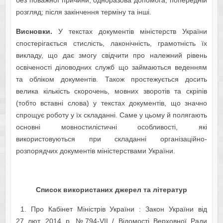
без поважної причини; одноразова допомога; попередній
розгляд; після закінчення терміну та інші.
Висновки.
У текстах документів міністерств України
спостерігається стислість, лаконічність, грамотність їх
викладу, що дає змогу свідчити про належний рівень
освіченості діловодних служб що займаються веденням
та обліком документів. Також простежується досить
велика кількість скорочень, мовних зворотів та скріпів
(тобто вставні слова) у текстах документів, що значно
спрощує роботу у їх складанні. Саме у цьому й полягають
основні мовностилістичні особливості, які
використовуються при складанні організаційно-
розпорядчих документів міністерствами України.
Список використаних джерел та літератур
1. Про Кабінет Міністрів України : Закон України від
27 лют. 2014 р. №794-VІІ / Відомості Верховної Ради