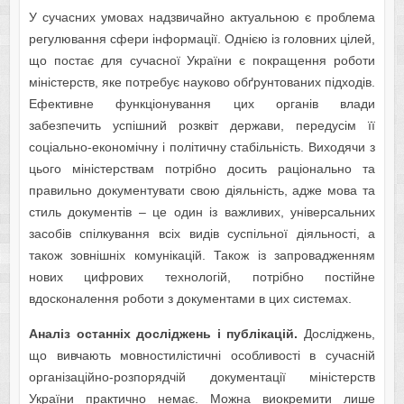
У сучасних умовах надзвичайно актуальною є проблема
регулювання сфери інформації. Однією із головних цілей,
що постає для сучасної України є покращення роботи
міністерств, яке потребує науково обґрунтованих підходів.
Ефективне функціонування цих органів влади
забезпечить успішний розквіт держави, передусім її
соціально-економічну і політичну стабільність. Виходячи з
цього міністерствам потрібно досить раціонально та
правильно документувати свою діяльність, адже мова та
стиль документів – це один із важливих, універсальних
засобів спілкування всіх видів суспільної діяльності, а
також зовнішніх комунікацій. Також із запровадженням
нових цифрових технологій, потрібно постійне
вдосконалення роботи з документами в цих системах.
Аналіз останніх досліджень і публікацій.
Досліджень,
що вивчають мовностилістичні особливості в сучасній
організаційно-розпорядчій документації міністерств
України практично немає. Можна виокремити лише