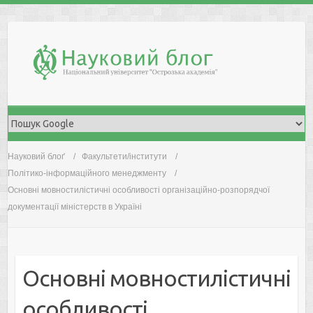
Skip
to
content
Науковий блоґ
Факультети/інститути
Політико-інформаційного менеджменту
Основні мовностилістичні особливості організаційно-розпорядчої
документації міністерств в Україні
Основні мовностилістичні
особливості