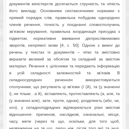
документів міністерств досягається стрункість та чіткість
його викладу. Основними синтаксичними нормами є
прямий порядок слів, правильна побудова однорідних
членів речення, точність у поєднанні словосполучень
зв’язком керування, правильна координація присудка з
підметом, нормативне вживання дієприслівникових
зворотів, непрямої мови [4, с. 50]. Одною з вимог до
речень у текстах їх документів – чітко та змістовно
виразити великий за обсягом та складний за змістом
матеріал. Речення є цілісними та передають інформацію
в усій складності залежностей та зв’язків. В
складносурядних реченнях використовуються
сполучники, що регулюють ці зв’язки (/ (й), та (у значенні
і), не тільки…а й), зіставляють, протиставляють (а, але, та
(у значенні але), зате, проте, однак), розділяють (або, чи,
хоч), у складнопідрядних відтворюються різні змістові
відношення: причинові, наслідкові, означальні, місця,
часу, мети (через те що, оскільки, для того щоб,
незважаючи на те що, перш ніж, після того як) та інші.