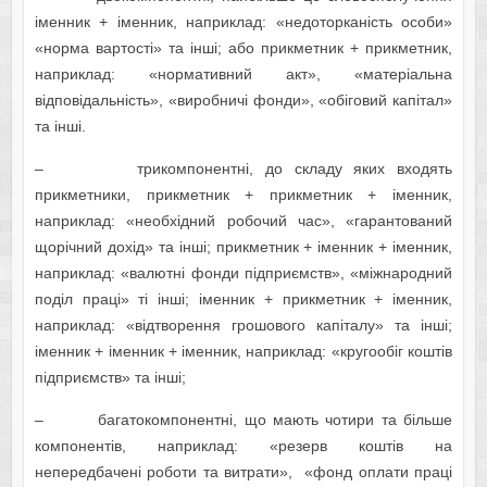
іменник + іменник, наприклад: «недоторканість особи»
«норма вартості» та інші; або прикметник + прикметник,
наприклад: «нормативний акт», «матеріальна
відповідальність», «виробничі фонди», «обіговий капітал»
та інші.
– трикомпонентні, до складу яких входять
прикметники, прикметник + прикметник + іменник,
наприклад: «необхідний робочий час», «гарантований
щорічний дохід» та інші; прикметник + іменник + іменник,
наприклад: «валютні фонди підприємств», «міжнародний
поділ праці» ті інші; іменник + прикметник + іменник,
наприклад: «відтворення грошового капіталу» та інші;
іменник + іменник + іменник, наприклад: «кругообіг коштів
підприємств» та інші;
– багатокомпонентні, що мають чотири та більше
компонентів, наприклад: «резерв коштів на
непередбачені роботи та витрати», «фонд оплати праці