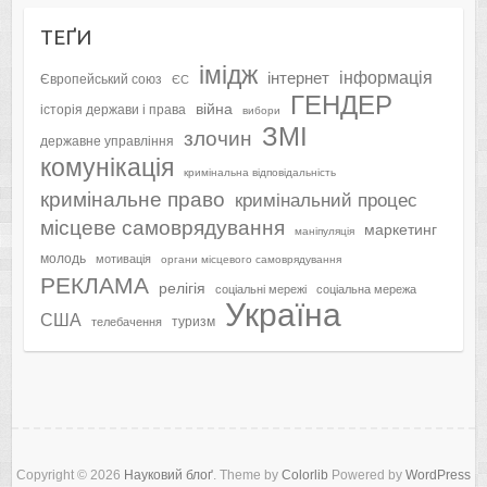
ТЕҐИ
імідж
інформація
інтернет
Європейський союз
ЄС
ГЕНДЕР
війна
історія держави і права
вибори
ЗМІ
злочин
державне управління
комунікація
кримінальна відповідальність
кримінальне право
кримінальний процес
місцеве самоврядування
маркетинг
маніпуляція
молодь
мотивація
органи місцевого самоврядування
РЕКЛАМА
релігія
соціальні мережі
соціальна мережа
Україна
США
туризм
телебачення
Copyright © 2026
Науковий блоґ
. Theme by
Colorlib
Powered by
WordPress