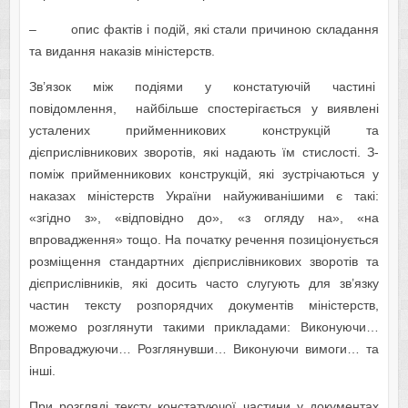
– опис фактів і подій, які стали причиною складання
та видання наказів міністерств.
Зв’язок між подіями у констатуючій частині
повідомлення, найбільше спостерігається у виявлені
усталених прийменникових конструкцій та
дієприслівникових зворотів, які надають їм стислості. З-
поміж прийменникових конструкцій, які зустрічаються у
наказах міністерств України найуживанішими є такі:
«згідно з», «відповідно до», «з огляду на», «на
впровадження» тощо. На початку речення позиціонується
розміщення стандартних дієприслівникових зворотів та
дієприслівників, які досить часто слугують для зв’язку
частин тексту розпорядчих документів міністерств,
можемо розглянути такими прикладами: Виконуючи…
Впроваджуючи… Розглянувши… Виконуючи вимоги… та
інші.
При розгляді тексту констатуючої частини у документах