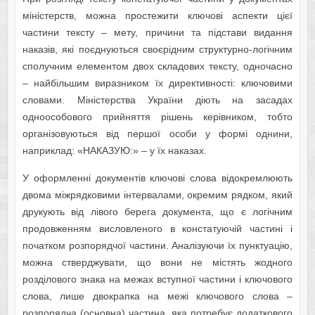
міністерств, можна простежити ключові аспекти цієї
частини тексту – мету, причини та підстави видання
наказів, які поєднуються своєрідним структурно-логічним
сполучним елементом двох складових тексту, одночасно
– найбільшим виразником їх директивності: ключовими
словами. Міністерства України діють на засадах
одноособового прийняття рішень керівником, тобто
організовуються від першої особи у формі однини,
наприклад: «НАКАЗУЮ:» – у їх наказах.
У оформленні документів ключові слова відокремлюють
двома міжрядковими інтервалами, окремим рядком, який
друкують від лівого берега документа, що є логічним
продовженням висловленого в констатуючій частині і
початком розпорядчої частини. Аналізуючи їх пунктуацію,
можна стверджувати, що вони не містять жодного
розділового знака на межах вступної частини і ключового
слова, лише двокрапка на межі ключового слова –
розпорядча (основна) частина, яка потребує додаткового