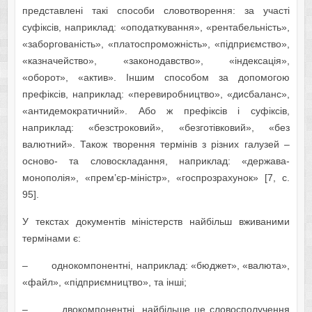
представлені такі способи словотворення: за участі
суфіксів, наприклад: «оподаткування», «рентабельність»,
«заборгованість», «платоспроможність», «підприємство»,
«казначейство», «законодавство», «індексація»,
«оборот», «актив». Іншим способом за допомогою
префіксів, наприклад: «перевиробництво», «дисбаланс»,
«антидемократичний». Або ж префіксів і суфіксів,
наприклад: «безстроковий», «безготівковий», «без
валютний». Також творення термінів з різних галузей –
осново- та словоскладання, наприклад: «держава-
монополія», «прем’єр-міністр», «госпрозрахунок» [7, с.
95].
У текстах документів міністерств найбільш вживаними
термінами є:
– однокомпонентні, наприклад: «бюджет», «валюта»,
«файл», «підприємництво», та інші;
– двокомпонентні, найбільше це словосполучення