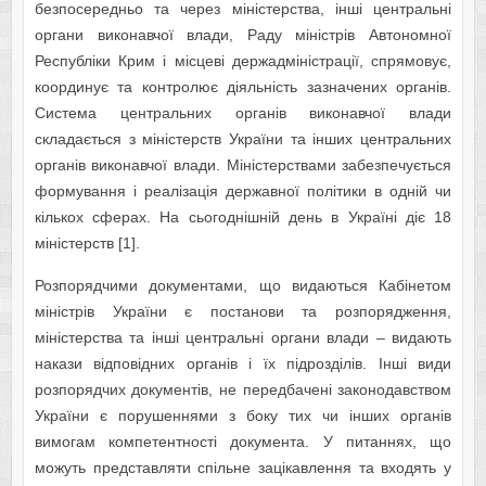
безпосередньо та через міністерства, інші центральні
органи виконавчої влади, Раду міністрів Автономної
Республіки Крим і місцеві держадміністрації, спрямовує,
координує та контролює діяльність зазначених органів.
Система центральних органів виконавчої влади
складається з міністерств України та інших центральних
органів виконавчої влади. Міністерствами забезпечується
формування і реалізація державної політики в одній чи
кількох сферах. На сьогоднішній день в Україні діє 18
міністерств [1].
Розпорядчими документами, що видаються Кабінетом
міністрів України є постанови та розпорядження,
міністерства та інші центральні органи влади – видають
накази відповідних органів і їх підрозділів. Інші види
розпорядчих документів, не передбачені законодавством
України є порушеннями з боку тих чи інших органів
вимогам компетентності документа. У питаннях, що
можуть представляти спільне зацікавлення та входять у