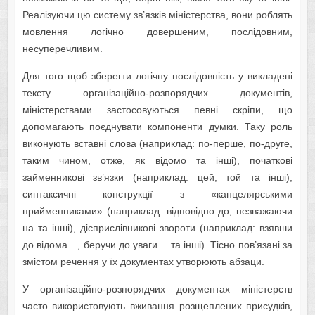
Реалізуючи цю систему зв’язків міністерства, вони роблять
мовлення логічно довершеним, послідовним,
несуперечливим.
Для того щоб зберегти логічну послідовність у викладені
тексту організаційно-розпорядчих документів,
міністерствами застосовуються певні скріпи, що
допомагають поєднувати компоненти думки. Таку роль
виконують вставні слова (наприклад: по-перше, по-друге,
таким чином, отже, як відомо та інші), початкові
займенникові зв’язки (наприклад: цей, той та інші),
синтаксичні конструкції з «канцелярськими
прийменниками» (наприклад: відповідно до, незважаючи
на та інші), дієприслівникові звороти (наприклад: взявши
до відома…, беручи до уваги… та інші). Тісно пов’язані за
змістом речення у їх документах утворюють абзаци.
У організаційно-розпорядчих документах міністерств
часто використовують вживання розщеплених присудків,