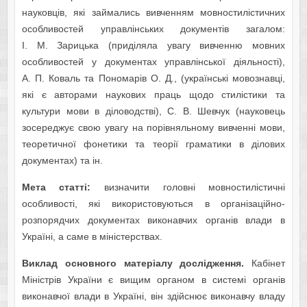
науковців, які займались вивченням мовностилістичних
особливостей управлінських документів загалом:
І. М. Зарицька (приділяла увагу вивченню мовних
особливостей у документах управлінської діяльності),
А. П. Коваль та Пономарів О. Д., (українські мовознавці,
які є авторами наукових праць щодо стилістики та
культури мови в діловодстві), С. В. Шевчук (науковець
зосереджує свою увагу на порівняльному вивченні мови,
теоретичної фонетики та теорії граматики в ділових
документах) та ін.
Мета статті:
визначити головні мовностилістичні
особливості, які використовуються в організаційно-
розпорядчих документах виконавчих органів влади в
Україні, а саме в міністерствах.
Виклад основного матеріалу дослідження.
Кабінет
Міністрів України є вищим органом в системі органів
виконавчої влади в Україні, він здійснює виконавчу владу