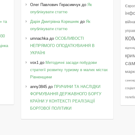
Олег Павлович Герасимчук
до
Як
Європ
опублікувати статтю
інф
» та
Дарія Дмитрівна Корешняк
до
Як
війн
у
опублікувати статтю
управ
030
ко
umnachka
до
ОСОБЛИВОСТІ
цінка
НЕПРЯМОГО ОПОДАТКУВАННЯ В
відпов
УКРАЇНІ
кри
сам
vox1
до
Методичні засади побудови
стратегії розвитку туризму в малих містах
марк
Рівненщини
самов
anny3845
до
ПРИЧИНИ ТА НАСЛІДКИ
соціал
ФОРМУВАННЯ ДЕРЖАВНОГО БОРГУ
телеб
КРАЇНИ У КОНТЕКСТІ РЕАЛІЗАЦІЇ
БОРГОВОЇ ПОЛІТИКИ