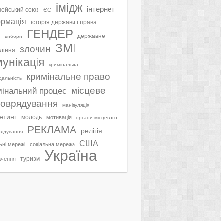
імідж
інтернет
ейський союз
ЄС
ормація
історія держави і права
ГЕНДЕР
а
державне
вибори
ЗМІ
злочин
ління
мунікація
кримінальна
кримінальне право
ідальність
місцеве
мінальний процес
оврядування
маніпуляція
етинг
молодь
мотивація
органи місцевого
РЕКЛАМА
релігія
рядування
США
ьні мережі
соціальна мережа
Україна
туризм
ачення