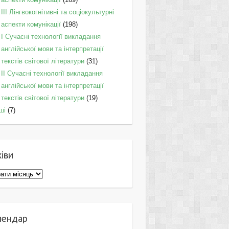
IІI Лінгвокогнітивні та соціокультурні
аспекти комунікації
(198)
I Cучасні технології викладання
англійської мови та інтерпретації
текстів світової літератури
(31)
II Cучасні технології викладання
англійської мови та інтерпретації
текстів світової літератури
(19)
ші
(7)
іви
ви
лендар