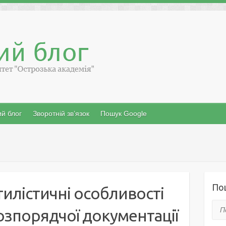
й блог
Зворотній зв’язок
Пошук Google
По
илістичні особливості
Пош
озпорядчої документації