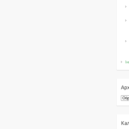
Ін
Арх
Архі
Ка