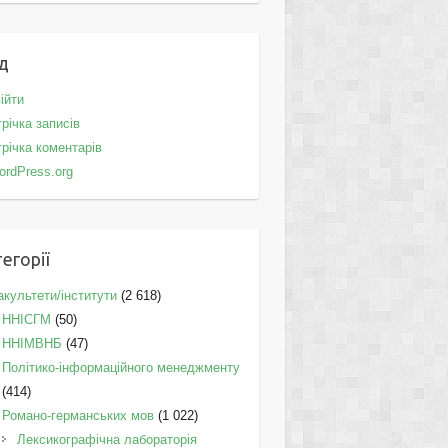
д
ійти
річка записів
річка коментарів
ordPress.org
егорії
культети/інститути
(2 618)
ННІСГМ
(50)
ННІМВНБ
(47)
Політико-інформаційного менеджменту
(414)
Романо-германських мов
(1 022)
Лексикографічна лабораторія