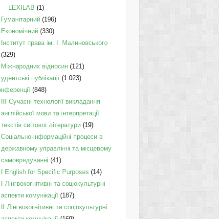
LEXILAB
(1)
Гуманітарний
(196)
Економічний
(330)
Інститут права ім. І. Малиновського
(329)
Міжнародних відносин
(121)
удентські публікації
(1 023)
онференції
(848)
III Сучасні технології викладання
англійської мови та інтерпретації
текстів світової літератури
(19)
Соціально-інформаційні процеси в
державному управлінні та місцевому
самоврядуванні
(41)
І English for Specific Purposes
(14)
I Лінгвокогнітивні та соціокультурні
аспекти комунікації
(187)
IІ Лінгвокогнітивні та соціокультурні
аспекти комунікації
(169)