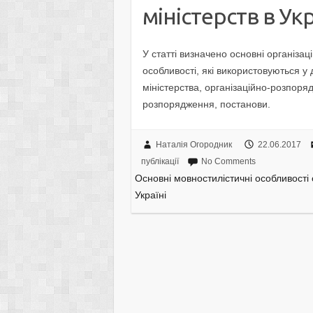
міністерств в Укр
У статті визначено основні організац
особливості, які використовуються у 
міністерства, організаційно-розпоряд
розпорядження, постанови.
Наталія Огородник
22.06.2017
публікації
No Comments
Основні мовностилістичні особливості 
Україні