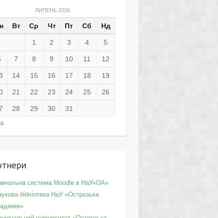
ЛИПЕНЬ 2026
н
Вт
Ср
Чт
Пт
Сб
Нд
1
2
3
4
5
6
7
8
9
10
11
12
3
14
15
16
17
18
19
0
21
22
23
24
25
26
7
28
29
30
31
ра
ртнери
авчальна система Moodle в НаУ«ОА»
укова бібліотека НаУ «Острозька
кадемія»
аціональний університет «Острозька