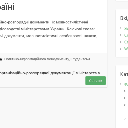
аїні
Вхі
ійно-розпорядчі документи, їх мовностилістичні
Ув
діловодстві міністерствами України. Ключові слова:
Ст
чі документи, мовностилістичні особливості, накази,
Ст
W
Політико-інформаційного менеджменту
,
Студентські
організаційно-розпорядчої документації міністерств в
Кат
більше
Фа