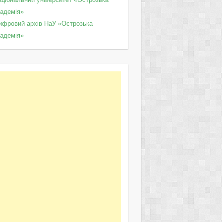
кадемія»
ифровий архів НаУ «Острозька
кадемія»