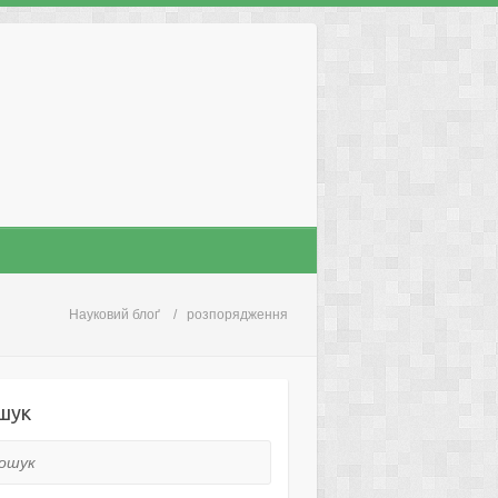
Науковий блоґ
розпорядження
шук
ук