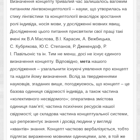
Визначення концепту тривалий час залишалось вагомим
питанням лінгвоконцептології – науки, що утворилась на
стику лінгвістики та концептології внаслідок зростання
ролі індивіда, носія мови, у дослідженні мовних явищ.
Дослідженню цього питання присвятили свої праці такі
вчені як В.А Маслова, В.І. Карасик, А. Вежбицька,
С. Кубрякова, Ю.С. Степанов, Р. Джекендоф, Р.
І. Павільоніс та ін. Тим не менш, досі не існує єдиного
визначення концепту. Відповідно,
мета
нашого
дослідження – узагальнити існуючі уявлення про концепт
та надати йому визначення. Вслід за твердженнями
науковців, згаданих вище, погоджуємось, що концепт – це
базова одиниця свідомості індивіда, а також частина
«колективного несвідомого»; оперативна змістова
одиниця пам’яті; частина психічних ресурсів нашої
свідомості; це складова частина концептуальної системи,
що репрезентує знання і досвід людини у вигляді
«квантів» знання. Концепт частково вербалізується, тобто
підлягає вираженню мовними одиницями, але, в той же