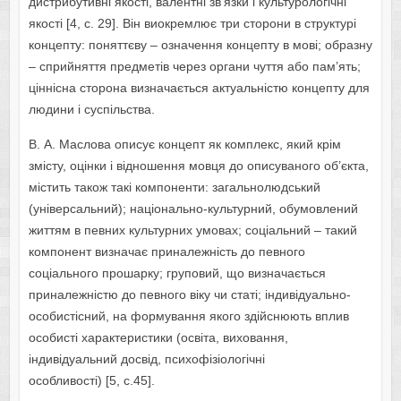
дистрибутивні якості, валентні зв’язки і культурологічні
якості [4, c. 29]. Він виокремлює три сторони в структурі
концепту: поняттєву – означення концепту в мові; образну
– сприйняття предметів через органи чуття або пам’ять;
ціннісна сторона визначається актуальністю концепту для
людини і суспільства.
В. А. Маслова описує концепт як комплекс, який крім
змісту, оцінки і відношення мовця до описуваного об’єкта,
містить також такі компоненти: загальнолюдський
(універсальний); національно-культурний, обумовлений
життям в певних культурних умовах; соціальний – такий
компонент визначає приналежність до певного
соціального прошарку; груповий, що визначається
приналежністю до певного віку чи статі; індивідуально-
особистісний, на формування якого здійснюють вплив
особисті характеристики (освіта, виховання,
індивідуальний досвід, психофізіологічні
особливості) [5, с.45].