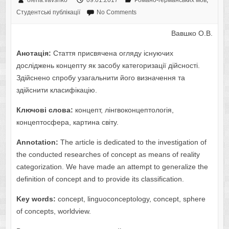
olena.vavshko
09.01.2017
Романо-германських мов
,
Студентські публікації
No Comments
Вавшко О.В.
Анотація:
Стаття присвячена огляду існуючих
досліджень концепту як засобу категоризації дійсності.
Здійснено спробу узагальнити його визначення та
здійснити класифікацію.
Ключові слова:
концепт, лінгвоконцептологія,
концептосфера, картина світу.
Annotation:
The article is dedicated to the investigation of
the conducted researches of concept as means of reality
categorization. We have made an attempt to generalize the
definition of concept and to provide its classification.
Key words:
concept, linguoconceptology, concept, sphere
of concepts, worldview.