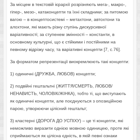
За місцем в текстовій ієрархії розрізняють мега-, макро-,
гіпер-, мезо-, катаконцепти та їхні складники; за питомою
вагою – в концептосистемі – метахтони, автохтони та
алохтони, які мають різну ступінь дискурсивної
варіативності; за ступенем змінності – константи, в
основному культурні, що є стійкими і постійними на
певному відрізку часу, та варіативні концепти [7, с.76].
За форматом репрезентації виокремлюють такі концепти:
1) одиничні (ДРУЖБА, ЛЮБОВ) концепти;
2) подвійні гештальтні (ЖИТТЯ/СМЕРТЬ, ЛЮБОВ/
НЕНАВИСТЬ, ЧОЛОВІК/ЖІНКА), тобто ті, що виступають
як одиничні концепти, але поєднуються з опозиційною
парою, утворюючи цілісний гештальт;
3) кластерні (ДОРОГА ДО УСПІХУ) – це ті концепти, які
неможливо виразити однією мовною одиницею, проте які
сприймаються як цілісна єдність, в якій певні ознаки