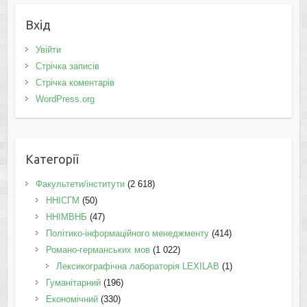
Вхід
Увійти
Стрічка записів
Стрічка коментарів
WordPress.org
Категорії
Факультети/інститути
(2 618)
ННІСГМ
(50)
ННІМВНБ
(47)
Політико-інформаційного менеджменту
(414)
Романо-германських мов
(1 022)
Лексикографічна лабораторія LEXILAB
(1)
Гуманітарний
(196)
Економічний
(330)