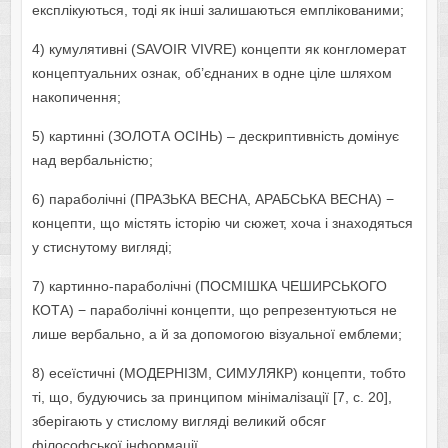
експлікуються, тоді як інші залишаються емплікованими;
4) кумулятивні (SAVOIR VIVRE) концепти як конгломерат
концептуальних ознак, об’єднаних в одне ціле шляхом
накопичення;
5) картинні (ЗОЛОТА ОСІНЬ) – дескриптивність домінує
над вербальністю;
6) параболічні (ПРАЗЬКА ВЕСНА, АРАБСЬКА ВЕСНА) −
концепти, що містять історію чи сюжет, хоча і знаходяться
у стиснутому вигляді;
7) картинно-параболічні (ПОСМІШКА ЧЕШИРСЬКОГО
КОТА) − параболічні концепти, що репрезентуються не
лише вербально, а й за допомогою візуальної емблеми;
8) есеїстичні (МОДЕРНІЗМ, СИМУЛЯКР) концепти, тобто
ті, що, будуючись за принципом мінімалізації [7, с. 20],
зберігають у стислому вигляді великий обсяг
філософської інформації.