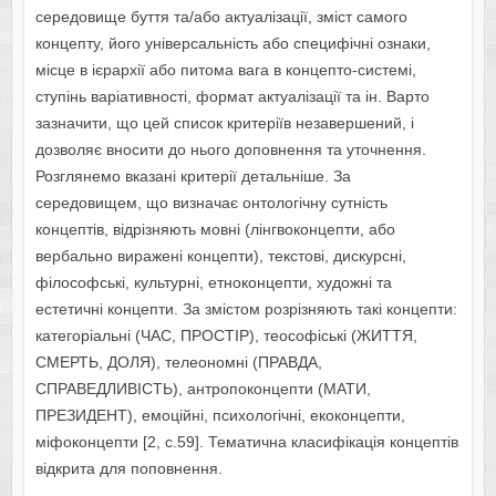
середовище буття та/або актуалізації, зміст самого
концепту, його універсальність або специфічні ознаки,
місце в ієрархії або питома вага в концепто-системі,
ступінь варіативності, формат актуалізації та ін. Варто
зазначити, що цей список критеріїв незавершений, і
дозволяє вносити до нього доповнення та уточнення.
Розглянемо вказані критерії детальніше. За
середовищем, що визначає онтологічну сутність
концептів, відрізняють мовні (лінгвоконцепти, або
вербально виражені концепти), текстові, дискурсні,
філософські, культурні, етноконцепти, художні та
естетичні концепти. За змістом розрізняють такі концепти:
категоріальні (ЧАС, ПРОСТІР), теософіські (ЖИТТЯ,
СМЕРТЬ, ДОЛЯ), телеономні (ПРАВДА,
СПРАВЕДЛИВІСТЬ), антропоконцепти (МАТИ,
ПРЕЗИДЕНТ), емоційні, психологічні, екоконцепти,
міфоконцепти [2, с.59]. Тематична класифікація концептів
відкрита для поповнення.