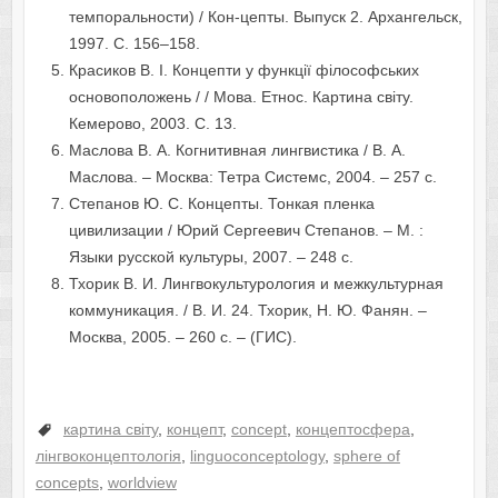
темпоральности) / Кон-цепты. Выпуск 2. Архангельск,
1997. С. 156–158.
Красиков В. І. Концепти у функції філософських
основоположень / / Мова. Етнос. Картина світу.
Кемерово, 2003. С. 13.
Маслова В. А. Когнитивная лингвистика / В. А.
Маслова. – Москва: Тетра Системс, 2004. – 257 с.
Степанов Ю. С. Концепты. Тонкая пленка
цивилизации / Юрий Сергеевич Степанов. – М. :
Языки русской культуры, 2007. – 248 с.
Тхорик В. И. Лингвокультурология и межкультурная
коммуникация. / В. И. 24. Тхорик, Н. Ю. Фанян. –
Москва, 2005. – 260 с. – (ГИС).
картина світу
,
концепт
,
concept
,
концептосфера
,
лінгвоконцептологія
,
linguoconceptology
,
sphere of
concepts
,
worldview