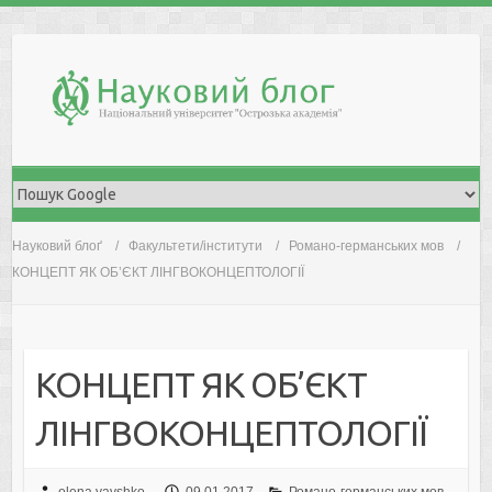
Skip
to
content
Науковий блоґ
Факультети/інститути
Романо-германських мов
КОНЦЕПТ ЯК ОБ’ЄКТ ЛІНГВОКОНЦЕПТОЛОГІЇ
КОНЦЕПТ ЯК ОБ’ЄКТ
ЛІНГВОКОНЦЕПТОЛОГІЇ