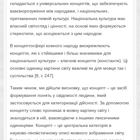
складається з універсальних концептів, що забезпечують
взаєморозуміння між народами, і національних,
притаманних певній культурі. Національна культура має
власний світогляд і цінності, на основі яких формуються
стереотипи, що асоціюються з цим народом.
В концептосфері кожного народу виокремлюють
концепти, які є стійкішими і більш значимими для
національної культури – ключові концепти (константи). Ці
основні одиниці картини світу важливі як для мовця так і
суспільства [8, с 247].
Таким чином, ми дійшли висновку, що концепт – це засіб
формування понять у свідомості людини, який
застосовується для категоризації дійсності. За допомогою
концепту слово проникає в мовну картину світу і
знаходиться в ній, взаємодіючи з іншими лексичними
одиницями. Концепт – це центральна категорія в
науково-лінгвістичному описі мовного зображення світу.