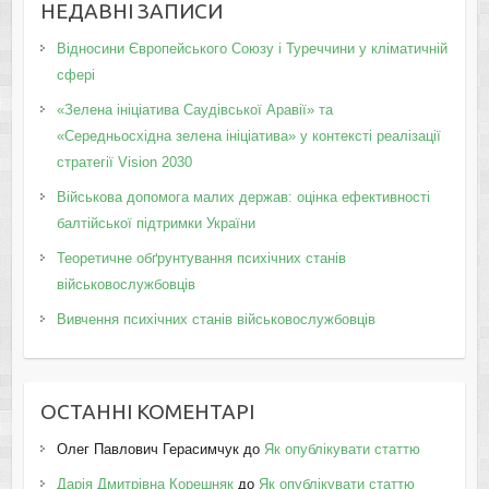
НЕДАВНІ ЗАПИСИ
Відносини Європейського Союзу і Туреччини у кліматичній
сфері
«Зелена ініціатива Саудівської Аравії» та
«Середньосхідна зелена ініціатива» у контексті реалізації
стратегії Vision 2030
Військова допомога малих держав: оцінка ефективності
балтійської підтримки України
Теоретичне обґрунтування психічних станів
військовослужбовців
Вивчення психічних станів військовослужбовців
ОСТАННІ КОМЕНТАРІ
Олег Павлович Герасимчук
до
Як опублікувати статтю
Дарія Дмитрівна Корешняк
до
Як опублікувати статтю