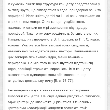
В сучасній лінгвістиці структура концепту представлена у
вигляді круга, що складається з ядра, приядерної зони та
периферії. Належність до тієї чи іншої зони визначається
сприйняттям мовця. Опис концепту здійснюють
називаючи ознаки по мірі зменшення від ядра до
периферії. Таку точку зору розділяють більшість вчених.
Наприклад, як стверджують В. І. Карасик та Г. Г. Слишкін,
концепт з’являється біля вагомої точки свідомості,
навколо якої знаходяться уявні вектори. Найважливіші з
цих векторів визначають ядро, менш важливі –
периферію. По мірі того як збільшується відстань від
ядра, асоціації втрачають виразність. Ім’я концепту
визначається одиницею мови або мовлення, що
актуалізує центральну точку [5, с. 76-77].
Беззаперечним досягненням вважають створення
типологій концептів. Не існує єдиної узгодженої типології,
адже критерії до класифікації різняться. Основними
критеріями класифікації концептів вважають такі: