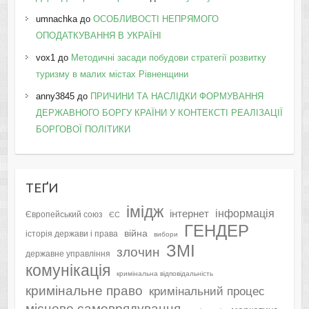
umnachka
до
ОСОБЛИВОСТІ НЕПРЯМОГО
ОПОДАТКУВАННЯ В УКРАЇНІ
vox1
до
Методичні засади побудови стратегії розвитку
туризму в малих містах Рівненщини
anny3845
до
ПРИЧИНИ ТА НАСЛІДКИ ФОРМУВАННЯ
ДЕРЖАВНОГО БОРГУ КРАЇНИ У КОНТЕКСТІ РЕАЛІЗАЦІЇ
БОРГОВОЇ ПОЛІТИКИ
ТЕҐИ
імідж
інформація
інтернет
Європейський союз
ЄС
ГЕНДЕР
війна
історія держави і права
вибори
ЗМІ
злочин
державне управління
комунікація
кримінальна відповідальність
кримінальне право
кримінальний процес
місцеве самоврядування