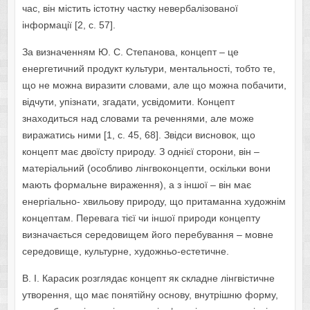
час, він містить істотну частку невербалізованої
інформації [2, с. 57].
За визначенням Ю. С. Степанова, концепт – це
енергетичний продукт культури, ментальності, тобто те,
що не можна виразити словами, але що можна побачити,
відчути, упізнати, згадати, усвідомити. Концепт
знаходиться над словами та реченнями, але може
виражатись ними [1, с. 45, 68]. Звідси висновок, що
концепт має двоїсту природу. З однієї сторони, він –
матеріальний (особливо лінгвоконцепти, оскільки вони
мають формальне вираження), а з іншої – він має
енергіально- хвильову природу, що притаманна художнім
концептам. Перевага тієї чи іншої природи концепту
визначається середовищем його перебування – мовне
середовище, культурне, художньо-естетичне.
В. І. Карасик розглядає концепт як складне лінгвістичне
утворення, що має понятійну основу, внутрішню форму,