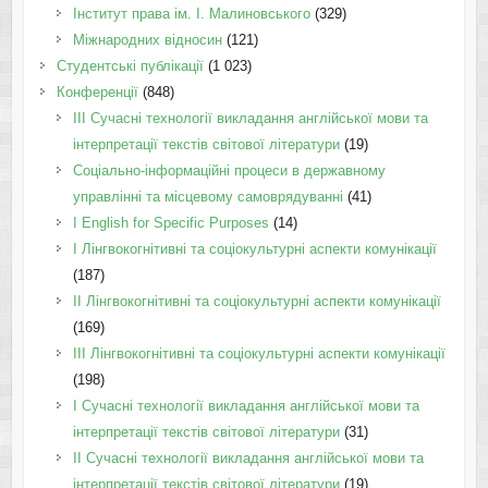
Інститут права ім. І. Малиновського
(329)
Міжнародних відносин
(121)
Студентські публікації
(1 023)
Конференції
(848)
III Сучасні технології викладання англійської мови та
інтерпретації текстів світової літератури
(19)
Соціально-інформаційні процеси в державному
управлінні та місцевому самоврядуванні
(41)
І English for Specific Purposes
(14)
I Лінгвокогнітивні та соціокультурні аспекти комунікації
(187)
IІ Лінгвокогнітивні та соціокультурні аспекти комунікації
(169)
IІI Лінгвокогнітивні та соціокультурні аспекти комунікації
(198)
I Cучасні технології викладання англійської мови та
інтерпретації текстів світової літератури
(31)
II Cучасні технології викладання англійської мови та
інтерпретації текстів світової літератури
(19)