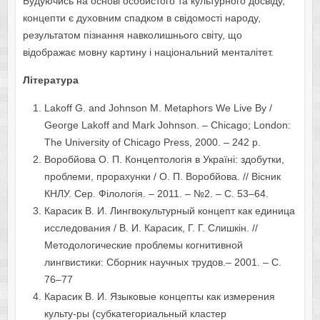
Будуючись на основі особистого та культурного досвіду,
концепти є духовним спадком в свідомості народу,
результатом пізнання навколишнього світу, що
відображає мовну картину і національний менталітет.
Література
Lakoff G. and Johnson M. Metaphors We Live By /
George Lakoff and Mark Johnson. – Chicago; London:
The University of Chicago Press, 2000. – 242 p.
Воробйова О. П. Концептологія в Україні: здобутки,
проблеми, прорахунки / О. П. Воробйова. // Вісник
КНЛУ. Сер. Філологія. – 2011. – №2. – С. 53–64.
Карасик В. И. Лингвокультурный концепт как единица
исследования / В. И. Карасик, Г. Г. Слишкін. //
Методологические проблемы когнитивной
лингвистики: Сборник научных трудов.– 2001. – С.
76–77
Карасик В. И. Языковые концепты как измерения
культу-ры (субкатегориальный кластер