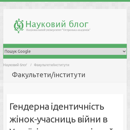
Skip
to
content
Науковий блоґ
Факультети/інститути
Факультети/інститути
Гендерна ідентичність
жінок-учасниць війни в