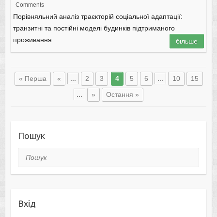
Comments
Порівняльний аналіз траєкторій соціальної адаптації:
транзитні та постійні моделі будинків підтриманого
проживання
більше
« Перша
«
...
2
3
4
5
6
...
10
15
...
»
Остання »
Пошук
Пошук
Вхід