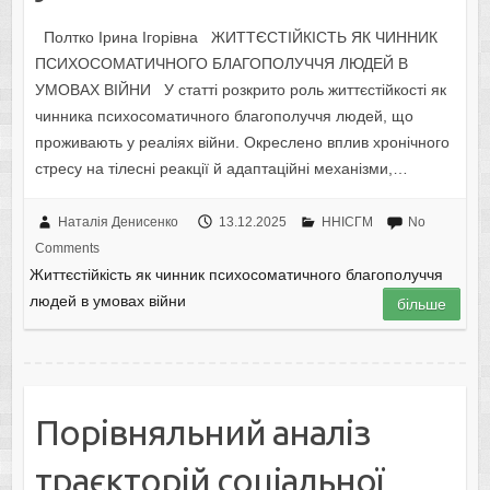
Полтко Ірина Ігорівна ЖИТТЄСТІЙКІСТЬ ЯК ЧИННИК
ПСИХОСОМАТИЧНОГО БЛАГОПОЛУЧЧЯ ЛЮДЕЙ В
УМОВАХ ВІЙНИ У статті розкрито роль життєстійкості як
чинника психосоматичного благополуччя людей, що
проживають у реаліях війни. Окреслено вплив хронічного
стресу на тілесні реакції й адаптаційні механізми,…
Наталія Денисенко
13.12.2025
ННІСГМ
No
Comments
Життєстійкість як чинник психосоматичного благополуччя
людей в умовах війни
більше
Порівняльний аналіз
траєкторій соціальної