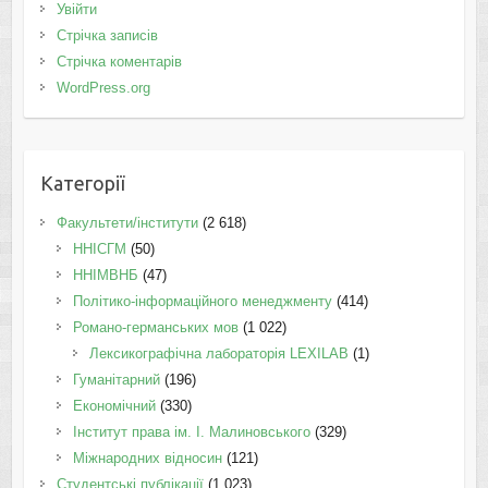
Увійти
Стрічка записів
Стрічка коментарів
WordPress.org
Категорії
Факультети/інститути
(2 618)
ННІСГМ
(50)
ННІМВНБ
(47)
Політико-інформаційного менеджменту
(414)
Романо-германських мов
(1 022)
Лексикографічна лабораторія LEXILAB
(1)
Гуманітарний
(196)
Економічний
(330)
Інститут права ім. І. Малиновського
(329)
Міжнародних відносин
(121)
Студентські публікації
(1 023)