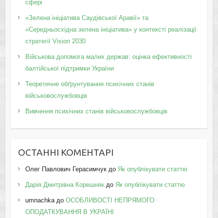
сфері
«Зелена ініціатива Саудівської Аравії» та
«Середньосхідна зелена ініціатива» у контексті реалізації
стратегії Vision 2030
Військова допомога малих держав: оцінка ефективності
балтійської підтримки України
Теоретичне обґрунтування психічних станів
військовослужбовців
Вивчення психічних станів військовослужбовців
ОСТАННІ КОМЕНТАРІ
Олег Павлович Герасимчук
до
Як опублікувати статтю
Дарія Дмитрівна Корешняк
до
Як опублікувати статтю
umnachka
до
ОСОБЛИВОСТІ НЕПРЯМОГО
ОПОДАТКУВАННЯ В УКРАЇНІ