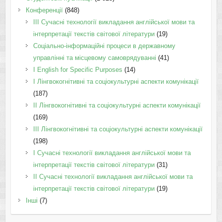
Конференції
(848)
III Сучасні технології викладання англійської мови та
інтерпретації текстів світової літератури
(19)
Соціально-інформаційні процеси в державному
управлінні та місцевому самоврядуванні
(41)
І English for Specific Purposes
(14)
I Лінгвокогнітивні та соціокультурні аспекти комунікації
(187)
IІ Лінгвокогнітивні та соціокультурні аспекти комунікації
(169)
IІI Лінгвокогнітивні та соціокультурні аспекти комунікації
(198)
I Cучасні технології викладання англійської мови та
інтерпретації текстів світової літератури
(31)
II Cучасні технології викладання англійської мови та
інтерпретації текстів світової літератури
(19)
Інші
(7)