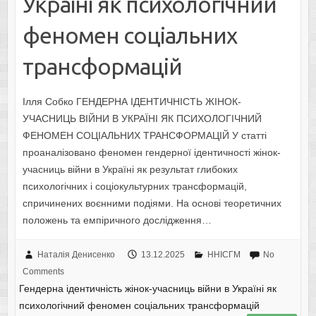
Україні як психологічний
феномен соціальних
трансформацій
Ілля Собко ГЕНДЕРНА ІДЕНТИЧНІСТЬ ЖІНОК-
УЧАСНИЦЬ ВІЙНИ В УКРАЇНІ ЯК ПСИХОЛОГІЧНИЙ
ФЕНОМЕН СОЦІАЛЬНИХ ТРАНСФОРМАЦІЙ У статті
проаналізовано феномен гендерної ідентичності жінок-
учасниць війни в Україні як результат глибоких
психологічних і соціокультурних трансформацій,
спричинених воєнними подіями. На основі теоретичних
положень та емпіричного дослідження…
Наталія Денисенко
13.12.2025
ННІСГМ
No
Comments
Гендерна ідентичність жінок-учасниць війни в Україні як
психологічний феномен соціальних трансформацій