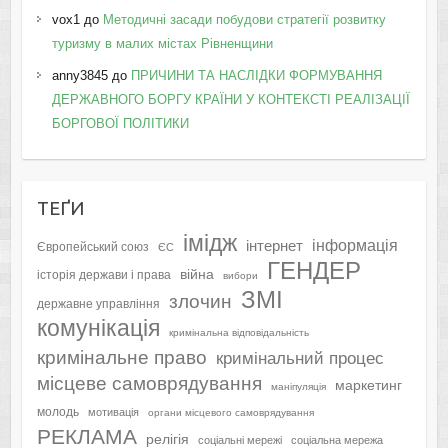
vox1
до
Методичні засади побудови стратегії розвитку
туризму в малих містах Рівненщини
anny3845
до
ПРИЧИНИ ТА НАСЛІДКИ ФОРМУВАННЯ
ДЕРЖАВНОГО БОРГУ КРАЇНИ У КОНТЕКСТІ РЕАЛІЗАЦІЇ
БОРГОВОЇ ПОЛІТИКИ
ТЕҐИ
імідж
інформація
інтернет
Європейський союз
ЄС
ГЕНДЕР
війна
історія держави і права
вибори
ЗМІ
злочин
державне управління
комунікація
кримінальна відповідальність
кримінальне право
кримінальний процес
місцеве самоврядування
маркетинг
маніпуляція
молодь
мотивація
органи місцевого самоврядування
РЕКЛАМА
релігія
соціальні мережі
соціальна мережа