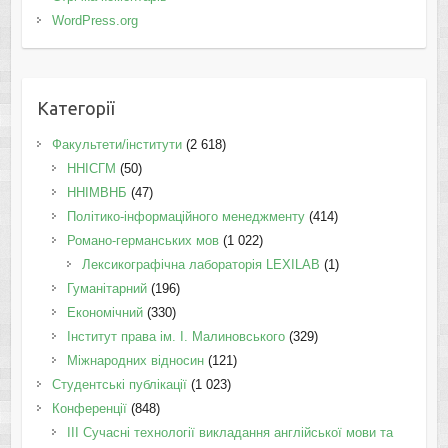
WordPress.org
Категорії
Факультети/інститути
(2 618)
ННІСГМ
(50)
ННІМВНБ
(47)
Політико-інформаційного менеджменту
(414)
Романо-германських мов
(1 022)
Лексикографічна лабораторія LEXILAB
(1)
Гуманітарний
(196)
Економічний
(330)
Інститут права ім. І. Малиновського
(329)
Міжнародних відносин
(121)
Студентські публікації
(1 023)
Конференції
(848)
III Сучасні технології викладання англійської мови та