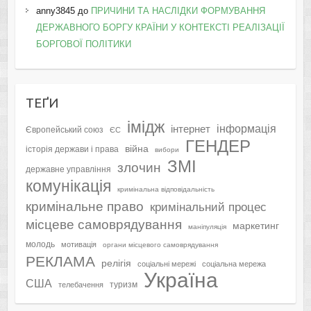
anny3845
до
ПРИЧИНИ ТА НАСЛІДКИ ФОРМУВАННЯ
ДЕРЖАВНОГО БОРГУ КРАЇНИ У КОНТЕКСТІ РЕАЛІЗАЦІЇ
БОРГОВОЇ ПОЛІТИКИ
ТЕҐИ
імідж
інформація
інтернет
Європейський союз
ЄС
ГЕНДЕР
війна
історія держави і права
вибори
ЗМІ
злочин
державне управління
комунікація
кримінальна відповідальність
кримінальне право
кримінальний процес
місцеве самоврядування
маркетинг
маніпуляція
молодь
мотивація
органи місцевого самоврядування
РЕКЛАМА
релігія
соціальні мережі
соціальна мережа
Україна
США
туризм
телебачення