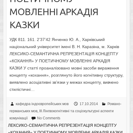
МОВЛЕННІ АРКАДІЯ
КАЗКИ
УДК 811. 161. 2’37’42 Янченко Ю. А., Харківський
національний університет імені В. Н. Каразіна, м. Харків
ЛЕКСИКО-СЕМАНТИЧНА РЕПРЕЗЕНТАЦІЯ КОНЦЕПТУ
«КОХАННЯ» У ПОЕТИЧНОМУ МОВЛЕННІ АРКАДІЯ
КАЗКИ У статті проаналізовано мовні засоби вираження
концепту «кохання», розглянуто його когнітивну структуру,
виявлено асоціативні зв’язки у межах концепту, вивчено
стилістичні…
кафедра індоєвропейських мов
17.10.2014
Романо-
германських мов
,
IІI Лінгвокогнітивні та соціокультурні аспекти
комунікації
No Comments
ЛЕКСИКО-СЕМАНТИЧНА РЕПРЕЗЕНТАЦІЯ КОНЦЕПТУ
«КОХАННЯ» У ПОЕТИЧНОМУ МОВЛЕННІ АРКАДІЯ КАЗКИ