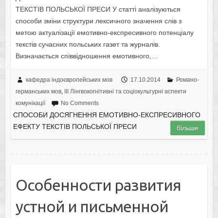
ТЕКСТІВ ПОЛЬСЬКОЇ ПРЕСИ У статті аналізуються
способи зміни структури лексичного значення слів з
метою актуалізації емотивно-експресивного потенціалу
текстів сучасних польських газет та журналів.
Визначається співвідношення емотивного,…
кафедра індоєвропейських мов
17.10.2014
Романо-
германських мов
,
IІI Лінгвокогнітивні та соціокультурні аспекти
комунікації
No Comments
СПОСОБИ ДОСЯГНЕННЯ ЕМОТИВНО-ЕКСПРЕСИВНОГО
ЕФЕКТУ ТЕКСТІВ ПОЛЬСЬКОЇ ПРЕСИ
більше
Особенности развития
устной и письменной