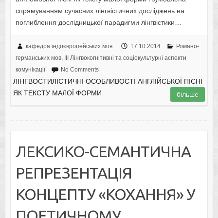
спрямуванням сучасних лінгвістичних досліджень на
поглиблення дослідницької парадигми лінгвістики…
кафедра індоєвропейських мов
17.10.2014
Романо-
германських мов
,
IІI Лінгвокогнітивні та соціокультурні аспекти
комунікації
No Comments
ЛІНГВОСТИЛІСТИЧНІ ОСОБЛИВОСТІ АНГЛІЙСЬКОЇ ПІСНІ
ЯК ТЕКСТУ МАЛОЇ ФОРМИ
більше
ЛЕКСИКО-СЕМАНТИЧНА
РЕПРЕЗЕНТАЦІЯ
КОНЦЕПТУ «КОХАННЯ» У
ПОЕТИЧНОМУ