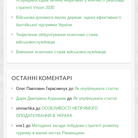
«Середньосхідна зелена ініціатива» у контексті реалізації
стратегії Vision 2030
Військова допомога малих держав: оцінка ефективності
балтійської підтримки України
Теоретичне обґрунтування психічних станів
військовослужбовців
Вивчення психічних станів військовослужбовців
ОСТАННІ КОМЕНТАРІ
Олег Павлович Герасимчук
до
Як опублікувати статтю
Дарія Дмитрівна Корешняк
до
Як опублікувати статтю
umnachka
до
ОСОБЛИВОСТІ НЕПРЯМОГО
ОПОДАТКУВАННЯ В УКРАЇНІ
vox1
до
Методичні засади побудови стратегії розвитку
туризму в малих містах Рівненщини