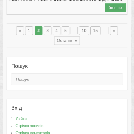
більше
«
1
2
3
4
5
...
10
15
...
»
Остання »
Пошук
Пошук
Вхід
Увійти
Стрічка записів
Стрічка коментарів