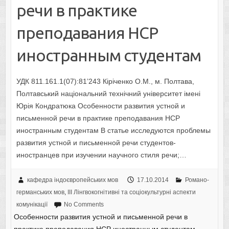
речи в практике
преподавания НСР
иностранным студентам
УДК 811.161.1(07):81’243 Кіріченко О.М., м. Полтава,
Полтавський національний технічний університет імені
Юрія Кондратюка Особенности развития устной и
письменной речи в практике преподавания НСР
иностранным студентам В статье исследуются проблемы
развития устной и письменной речи студентов-
иностранцев при изучении научного стиля речи;…
кафедра індоєвропейських мов
17.10.2014
Романо-
германських мов
,
IІI Лінгвокогнітивні та соціокультурні аспекти
комунікації
No Comments
Особенности развития устной и письменной речи в
практике преподавания НСР иностранным студентам