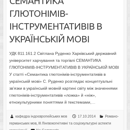
CЕМАНТИКА
ГЛЮТОНІМІВ-
ІНСТРУМЕНТАТИВІВ В
УКРАЇНСЬКІЙ МОВІ
УДК 811.161.2 Світлана Руденко Харківський державний
університет харчування та торгівлі CЕМАНТИКА
ГЛЮТОНІМІВ-ІНСТРУМЕНТАТИВІВ В УКРАЇНСЬКІЙ МОВІ
У статті «Cемантика глютонімів-інструментативів в
українській мові» С. Руденко розглядає концептуальні
зв’язки в українській мовній картині світу між значеннями
глютонімів-інструментативів «ложка» й «ніж»,
етнокультурними поняттями й текстемами,…
кафедра індоєвропейських мов
17.10.2014
Романо-
германських мов
,
IІI Лінгвокогнітивні та соціокультурні аспекти