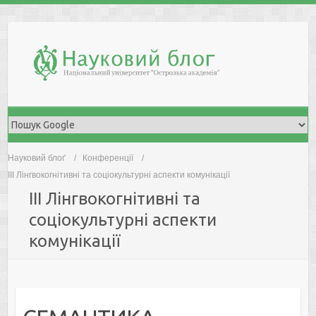
Skip
to
content
Науковий блоґ
Конференції
IІI Лінгвокогнітивні та соціокультурні аспекти комунікації
IІI Лінгвокогнітивні та
соціокультурні аспекти
комунікації