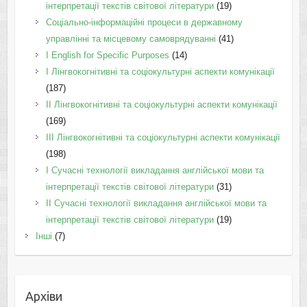
інтерпретації текстів світової літератури
(19)
Соціально-інформаційні процеси в державному
управлінні та місцевому самоврядуванні
(41)
І English for Specific Purposes
(14)
I Лінгвокогнітивні та соціокультурні аспекти комунікації
(187)
IІ Лінгвокогнітивні та соціокультурні аспекти комунікації
(169)
IІI Лінгвокогнітивні та соціокультурні аспекти комунікації
(198)
I Cучасні технології викладання англійської мови та
інтерпретації текстів світової літератури
(31)
II Cучасні технології викладання англійської мови та
інтерпретації текстів світової літератури
(19)
Інші
(7)
Архіви