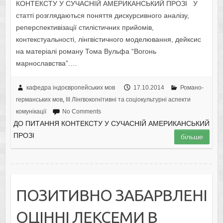
КОНТЕКСТУ У СУЧАСНІЙ АМЕРИКАНСЬКИЙ ПРОЗІ У
статті розглядаються поняття дискурсивного аналізу,
реперспективізації стилістичних прийомів,
контекстуальності, лінгвістичного моделювання, дейксис
на матеріалі роману Тома Вульфа “Вогонь
марнославства”.…
кафедра індоєвропейських мов
17.10.2014
Романо-
германських мов
,
IІI Лінгвокогнітивні та соціокультурні аспекти
комунікації
No Comments
ДО ПИТАННЯ КОНТЕКСТУ У СУЧАСНІЙ АМЕРИКАНСЬКИЙ
ПРОЗІ
більше
ПОЗИТИВНО ЗАБАРВЛЕНІ
ОЦІННІ ЛЕКСЕМИ В