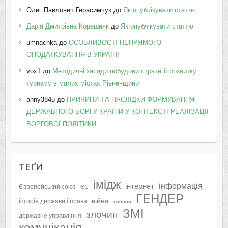
Олег Павлович Герасимчук
до
Як опублікувати статтю
Дарія Дмитрівна Корешняк
до
Як опублікувати статтю
umnachka
до
ОСОБЛИВОСТІ НЕПРЯМОГО
ОПОДАТКУВАННЯ В УКРАЇНІ
vox1
до
Методичні засади побудови стратегії розвитку
туризму в малих містах Рівненщини
anny3845
до
ПРИЧИНИ ТА НАСЛІДКИ ФОРМУВАННЯ
ДЕРЖАВНОГО БОРГУ КРАЇНИ У КОНТЕКСТІ РЕАЛІЗАЦІЇ
БОРГОВОЇ ПОЛІТИКИ
ТЕҐИ
імідж
інформація
інтернет
Європейський союз
ЄС
ГЕНДЕР
війна
історія держави і права
вибори
ЗМІ
злочин
державне управління
комунікація