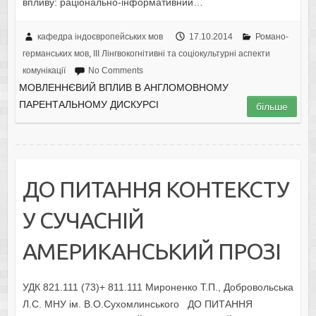
впливу: раціонально-інформативний…
кафедра індоєвропейських мов
17.10.2014
Романо-
германських мов
,
IІI Лінгвокогнітивні та соціокультурні аспекти
комунікації
No Comments
МОВЛЕННЄВИЙ ВПЛИВ В АНГЛОМОВНОМУ
ПАРЕНТАЛЬНОМУ ДИСКУРСІ
більше
ДО ПИТАННЯ КОНТЕКСТУ
У СУЧАСНІЙ
АМЕРИКАНСЬКИЙ ПРОЗІ
УДК 821.111 (73)+ 811.111 Мироненко Т.П., Добровольська
Л.С. МНУ ім. В.О.Сухомлинського ДО ПИТАННЯ