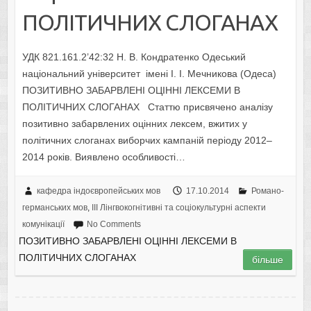
ПОЛІТИЧНИХ СЛОГАНАХ
УДК 821.161.2’42:32 Н. В. Кондратенко Одеський
національний університет імені І. І. Мечникова (Одеса)
ПОЗИТИВНО ЗАБАРВЛЕНІ ОЦІННІ ЛЕКСЕМИ В
ПОЛІТИЧНИХ СЛОГАНАХ Статтю присвячено аналізу
позитивно забарвлених оцінних лексем, вжитих у
політичних слоганах виборчих кампаній періоду 2012–
2014 років. Виявлено особливості…
кафедра індоєвропейських мов
17.10.2014
Романо-
германських мов
,
IІI Лінгвокогнітивні та соціокультурні аспекти
комунікації
No Comments
ПОЗИТИВНО ЗАБАРВЛЕНІ ОЦІННІ ЛЕКСЕМИ В
ПОЛІТИЧНИХ СЛОГАНАХ
більше