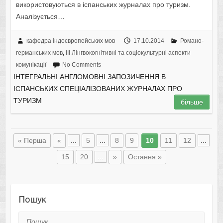
використовуються в іспанських журналах про туризм.
Аналізується…
кафедра індоєвропейських мов
17.10.2014
Романо-
германських мов
,
IІI Лінгвокогнітивні та соціокультурні аспекти
комунікації
No Comments
ІНТЕГРАЛЬНІ АНГЛОМОВНІ ЗАПОЗИЧЕННЯ В
ІСПАНСЬКИХ СПЕЦІАЛІЗОВАНИХ ЖУРНАЛАХ ПРО
ТУРИЗМ
більше
« Перша
«
...
5
...
8
9
10
11
12
...
15
20
...
»
Остання »
Пошук
Пошук