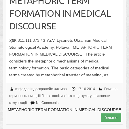
METAPHORIC TERM
FORMATION IN MEDICAL
DISCOURSE
УДК 811.111’373.43 Yu.V. Lysanets Ukrainian Medical
Stomatological Academy, Poltava METAPHORIC TERM
FORMATION IN MEDICAL DISCOURSE The article
considers the metaphoric mechanisms of medical
terminology formation. The basic categories of medical
terms created by metaphorical transfer of meaning, as…
кафедра індоєвропейських мов
17.10.2014
Романо-
германських мов
,
IІI Лінгвокогнітивні та соціокультурні аспекти
комунікації
No Comments
METAPHORIC TERM FORMATION IN MEDICAL DISCOURSE
більше