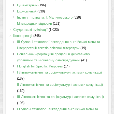
Гуманітарний
(196)
Економічний
(330)
Інститут права ім. І. Малиновського
(329)
Міжнародних відносин
(121)
Студентські публікації
(1 023)
Конференції
(848)
III Сучасні технології викладання англійської мови та
інтерпретації текстів світової літератури
(19)
Соціально-інформаційні процеси в державному
управлінні та місцевому самоврядуванні
(41)
І English for Specific Purposes
(14)
I Лінгвокогнітивні та соціокультурні аспекти комунікації
(187)
IІ Лінгвокогнітивні та соціокультурні аспекти комунікації
(169)
IІI Лінгвокогнітивні та соціокультурні аспекти комунікації
(198)
I Cучасні технології викладання англійської мови та