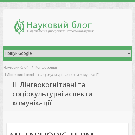
Skip
to
content
Науковий блоґ
Конференції
IІI Лінгвокогнітивні та соціокультурні аспекти комунікації
IІI Лінгвокогнітивні та
соціокультурні аспекти
комунікації