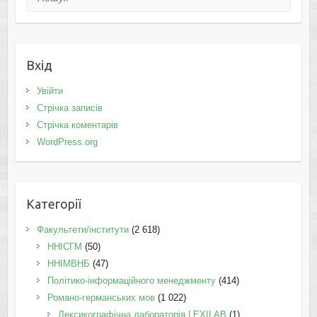
Вхід
Увійти
Стрічка записів
Стрічка коментарів
WordPress.org
Категорії
Факультети/інститути
(2 618)
ННІСГМ
(50)
ННІМВНБ
(47)
Політико-інформаційного менеджменту
(414)
Романо-германських мов
(1 022)
Лексикографічна лабораторія LEXILAB
(1)