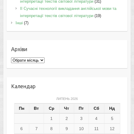
інтерпретації текстів світової літератури
(31)
II Cучасні технології викладання англійської мови та
інтерпретації текстів світової літератури
(19)
Інші
(7)
Архіви
Архіви
Календар
ЛИПЕНЬ 2026
Пн
Вт
Ср
Чт
Пт
Сб
Нд
1
2
3
4
5
6
7
8
9
10
11
12