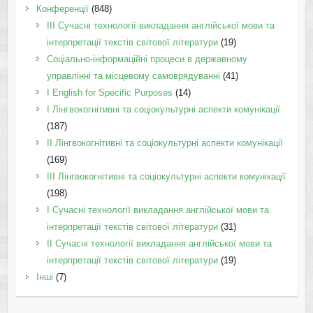
Конференції
(848)
III Сучасні технології викладання англійської мови та
інтерпретації текстів світової літератури
(19)
Соціально-інформаційні процеси в державному
управлінні та місцевому самоврядуванні
(41)
І English for Specific Purposes
(14)
I Лінгвокогнітивні та соціокультурні аспекти комунікації
(187)
IІ Лінгвокогнітивні та соціокультурні аспекти комунікації
(169)
IІI Лінгвокогнітивні та соціокультурні аспекти комунікації
(198)
I Cучасні технології викладання англійської мови та
інтерпретації текстів світової літератури
(31)
II Cучасні технології викладання англійської мови та
інтерпретації текстів світової літератури
(19)
Інші
(7)