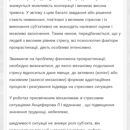
знижується можливість кооперації і виникає висока
тривога. У зв’язку з цим багато завдання або рішення
стають невиконані, пов’язані з великим стресом і їх
виконання суб’єктивно не знаходить належної оцінки і
можливо заохочення. Таким чином, передбачається, що у
людей з високим рівнем стресу, всі психологічні фактори
прокрастинації, діють особливо інтенсивно.
Зважаючи на проблему феномена прокрастинації,
необхідно визначитися, до якого механізму подолання
стресу відноситься дане явище, до активних (копінг) або
пасивним (захисні механізми) формам адаптаційних
процесів і реагування індивіда на стресових ситуаціях.
У роботах присвяченим механізмам зі стресовим
ситуаціями Анциферова Л.І відзначає , що підвищення
значення труднощі, небезпеки,
шкідливості ситуації не знижує ролі суб’єкта, він