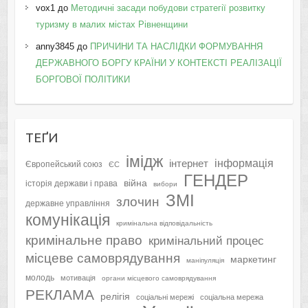
vox1
до
Методичні засади побудови стратегії розвитку
туризму в малих містах Рівненщини
anny3845
до
ПРИЧИНИ ТА НАСЛІДКИ ФОРМУВАННЯ
ДЕРЖАВНОГО БОРГУ КРАЇНИ У КОНТЕКСТІ РЕАЛІЗАЦІЇ
БОРГОВОЇ ПОЛІТИКИ
ТЕҐИ
імідж
інформація
інтернет
Європейський союз
ЄС
ГЕНДЕР
війна
історія держави і права
вибори
ЗМІ
злочин
державне управління
комунікація
кримінальна відповідальність
кримінальне право
кримінальний процес
місцеве самоврядування
маркетинг
маніпуляція
молодь
мотивація
органи місцевого самоврядування
РЕКЛАМА
релігія
соціальні мережі
соціальна мережа