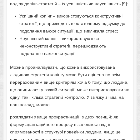
поділу допінг-стратегій – їх успішність чи неуспішність [9]:
Успішний копінг – використовуються конструктивні
стратегії, що призводять в остаточному підсумку до
подолання важкої ситуації, що викликала стрес;
Неуспішний копінг – використовуються
неконструктивні стратегії, перешкоджають
подоланню важкої ситуації.
Можна проаналізувати, що кожна використовувана
людиною стратегія копінгу може бути оцінена по всім
перерахованим вище критеріям хоча б тому, що людина,
що опинилася у важкій ситуації, може використовувати як
одну, так і кілька стратегій контролю. У зв’язку з чим, на
наш погляд, можна
розглядати явище прокрастинації, з двох позицій: як
форму адаптаційного процесу в залежності від її
спрямованості в структурі поведінки людини, якщо це
призводить до негативних наслідків, зниження адаптації