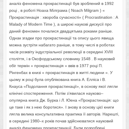
аналіз феномена прокрастинації був зроблений в 1992
році , в роботі Ноаха Мілграма ( Noach Milgram ) «
Прокрастинація : хвороба сучасності» ( Procrastination : A
Malady of Modern Time ), а широкі наукові дискусії про
даний феномен почалися двадцятьма роками раніше.
Однак згадки про прокрастинації та опису цього явища
можна зустріти набагато раніше, в тому числі в роботах
часів розквіту індустріальної революції в середині XVIII
століття, і в Оксфордському словнику 1548 . В науковий
обіг термін « прокрастинація » ввів в 1977 році П.
Рінгенбах в книзі « прокрастинація в житті людини ». У
цьому ж році була опублікована книга А. Елліса і В.
Кнауса «Подолання прокрастинації», в основу якої лягли
клінічні спостереження. Потім з’явилася науково–
опулярна книга Дж. Бурка і Л. Юена «Прокрастинація: що
це таке і як з нею боротися». І знову в основу цієї книги
лягла велика консультативна практика її авторів. Нарешті,
в середині 1980–х років почав здійснюватися науковий
аналіз феномену прокрастинації. Були розроблені