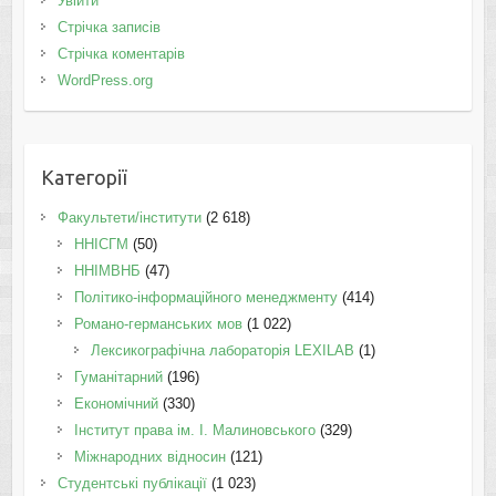
Увійти
Стрічка записів
Стрічка коментарів
WordPress.org
Категорії
Факультети/інститути
(2 618)
ННІСГМ
(50)
ННІМВНБ
(47)
Політико-інформаційного менеджменту
(414)
Романо-германських мов
(1 022)
Лексикографічна лабораторія LEXILAB
(1)
Гуманітарний
(196)
Економічний
(330)
Інститут права ім. І. Малиновського
(329)
Міжнародних відносин
(121)
Студентські публікації
(1 023)