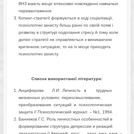
ВНЗ мають місце інтенсивні повсякденні навчальні
перевантаження.
Копинг-стратегії формуються в ході соціалізації,
психологічні захисту більш ранні по своїй появі і
розвитку в структурі подолання стресу й тому коли
допінг-стратегії не справляються з виникаючою
критичною ситуацією, то на їх місце приходять
психологічні захисту.
Список використаної літератури:
Анциферова Л.И. Личность в трудных
жизненных условиях: переосмысливание,
преобразование ситуаций и психологическая
защита // Психологический журнал. – №1, 1994.
Банников Г.С. Роль личностных особенностей в
формировании структуры депрессии и реакций
дезадаптации // Автореф. дисс. … канд. мед. наук. –