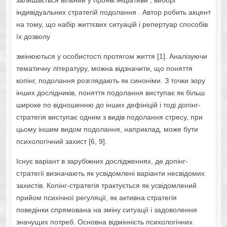
залишається вільний у прояві ініціативи , виборі
індивідуальних стратегій подолання . Автор робить акцент
на тому, що набір життєвих ситуацій і репертуар способів
їх дозволу
змінюються у особистості протягом життя [1]. Аналізуючи
тематичну літературу, можна відзначити, що поняття
копінг, подолання розглядають як синоніми. З точки зору
інших дослідників, поняття подолання виступає як більш
широке по відношенню до інших дефініцій і тоді допінг-
стратегія виступає одним з видів подолання стресу, при
цьому іншим видом подолання, наприклад, може бути
психологічний захист [6, 9].
Існує варіант в зарубіжних дослідженнях, де допінг-
стратегії визначають як усвідомлені варіанти несвідомих
захистів. Копінг-стратегія трактується як усвідомлений
прийом психічної регуляції, як активна стратегія
поведінки спрямована на зміну ситуації і задоволення
значущих потреб. Основна відмінність психологічних