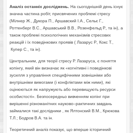
Аналіз останніх досліджень.
На сьогоднішній день існує
значна частина робіт, присвячених проблемі стресу
(Мілнер Ж., Дукора П., Аршавский І.А., Сельє Г.,
Роттенберг В.С., Аршавський В.В., Розенфельд Р., та ін), а
також проблемі психологічних механізмів стресових
реакцій і їх поведінкових проявів ( Лазарус Р., Кокс Т.,
Купер C., та ін).
Центральним, для теорії стресу Р. Лазаруса, є поняття
копінгу, який він визначає як «когнітивні і поведінкові
зусилля з управління специфічними зовнішніми або
внутрішніми вимогами (і конфліктами між ними), які
оцінюються як напружують або перевищують ресурси
особистості». Безпосередньо вивченням копінг при
вирішенні різноманітних науково–рактичних завдань
займалися такі дослідники , як Ялтонский В.М., Крюкова
Т.Л.; Бодров В.А. та ін.
Теоретичний аналіз показує, що вперше історичний