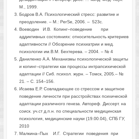
М., 1999.
Бодров В.А. Психологический стресс: развитие и
преодоление. – М.: PerSe, 2006. – 523с.
Воеводин И.В. Копинг–поведение при
аддиктивных состояниях: относительность критериев
адаптивности // Обозрение психиатрии и мед.
психологии им.В.М. Бехтерева. – 2004. – № 4
Даниленко А.А. Механизмы психологической защиты
и копинг–стратегии как процессы интрапсихическoй
адаптации // Сиб. психол. журн. – Томск, 2005.– №
21. – С. 154–156.
Исаева Е.Р. Совладающее со стрессом и защитное
поведение личности при расстройствах психической
адаптации различного генеза. Автореф. Диссерт. на
соиск. уч.ст д.п.н. по специальности медицинская
психология, медицинские науки (19.00.04), СПБ ГУ,
2010
Малкина–Пых И.Г. Стратегии поведения при