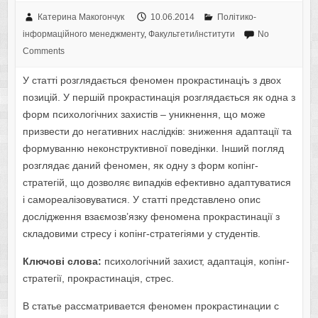
Катерина Макогончук
10.06.2014
Політико-
інформаційного менеджменту
,
Факультети/інститути
No
Comments
У статті розглядається феномен прокрастинаціъ з двох
позицій. У першій прокрастинація розглядається як одна з
форм психологічних захистів – уникнення, що може
призвести до негативних наслідків: зниження адаптації та
формуванню неконструктивної поведінки. Інший погляд
розглядає даний феномен, як одну з форм копінг-
стратегій, що дозволяє випадків ефективно адаптуватися
і самореалізовуватися. У статті представлено опис
дослідження взаємозв’язку феномена прокрастинації з
складовими стресу і копінг-стратегіями у студентів.
Ключові слова:
психологічний захист, адаптація, копінг-
стратегії, прокрастинація, стрес.
В статье рассматривается феномен прокрастинации с