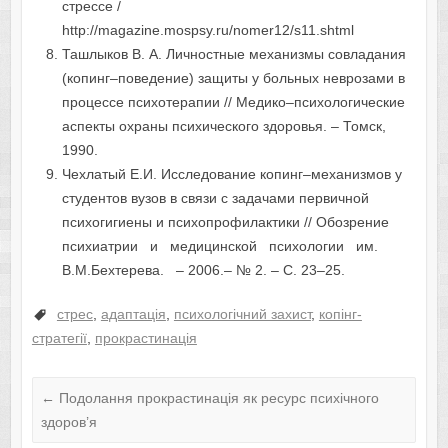
стрессе /
http://magazine.mospsy.ru/nomer12/s11.shtml
Ташлыков В. А. Личностные механизмы совладания
(копинг–поведение) защиты у больных неврозами в
процессе психотерапии // Медико–психологические
аспекты охраны психического здоровья. – Томск,
1990.
Чехлатый Е.И. Исследование копинг–механизмов у
студентов вузов в связи с задачами первичной
психогигиены и психопрофилактики // Обозрение
психиатрии и медицинской психологии им.
В.М.Бехтерева. – 2006.– № 2. – С. 23–25.
стрес
,
адаптація
,
психологічний захист
,
копінг-
стратегії
,
прокрастинація
←
Подолання прокрастинація як ресурс психічного
здоров’я