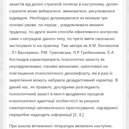
захистів від допінг-стратегій полягає в наступному, допінг-
стратегія може вибиратися, змінюватися, регулюватися
індивідом. Необхідно дотримуватися як мінімум три
основні умови: по-перше , усвідомлювати виниклі
труднощі, по-друге знати способи ефективного контролю
саме з ситуацією даного типу, по-третє вміти своєчасно
застосувати їх на практиці. Такі автори як А.М. Богомолов
, Л.І Вассерман, Р.М. Грановська, Л.Р. Гребенников, Е.А.
Костандов характеризують психологічні захисту як
неусвідомлювані, пасивні механізми, орієнтовані на
пом’якшення психологічного дискомфорту, які в разі їх
закріплення можуть набувати дезадаптивний характер. В
даний час, як правило, дослідники розглядають
психологічний захист в якості вроджених процесів
інтропсихічної адаптації особистості за рахунок
самопротекції автоматичного пристосування, підсвідомої
переробки надходить інформації [2, 4,].
При аналізі вітчизняної літератури виявлено наступне,