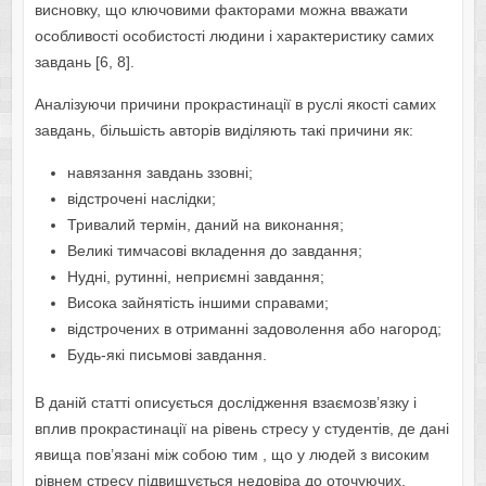
висновку, що ключовими факторами можна вважати
особливості особистості людини і характеристику самих
завдань [6, 8].
Аналізуючи причини прокрастинації в руслі якості самих
завдань, більшість авторів виділяють такі причини як:
навязання завдань ззовні;
відстрочені наслідки;
Тривалий термін, даний на виконання;
Великі тимчасові вкладення до завдання;
Нудні, рутинні, неприємні завдання;
Висока зайнятість іншими справами;
відстрочених в отриманні задоволення або нагород;
Будь-які письмові завдання.
В даній статті описується дослідження взаємозв’язку і
вплив прокрастинації на рівень стресу у студентів, де дані
явища пов’язані між собою тим , що у людей з високим
рівнем стресу підвищується недовіра до оточуючих,