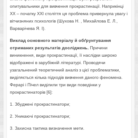
опитувальники для вивчення прокрастинації. Наприкінці
XX – початку XXI століття ця проблема привернула увагу і
вітчизняних психологів (Шухова Н. , Михайлова Е. Л.,
Варварічева Я. І).
Виклад основного матеріалу й обґрунтування
отриманих результатів досліджень.
Причини
виникнення, види прокрастинації, її наслідки широко
відображені в зарубіжній літературі. Проводячи
узагальнений теоретичний аналіз з цієї проблематики,
виділяється кілька підходів вивчення даного феномена.
Ферарі і Пічел виділили три види поведінки у
прокрастинаторів [6]:
1. Збуджені прокрастинатори;
2. Уникаючі прокрастинатори;
3. Захисна тактика визначення мети.