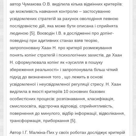
автор Чумакова О.В. виділила кілька відмінних критеріїв:
це можливість навчання контролю – застосуванню
усвідомлених стратегій за рахунок оволодіння певною
послідовністю дій, яка може бути описана і сприйнята
людиною [5]. Воєводін І.В. в дослідженні про допінг-
поведінці при адитивних станах взяв теорію,
запропоновану Хаан Н. про критерії розмежування
понять копінг стратегій і психологічних захистів, де Хаан
Н. сформулювала копінг як «зусилля в пошуку
збереження реальності» і запропонувала більш чіткий
підхід до визначення того , що лежить в основі
усвідомленої і неусвідомленої регуляції стресу. Н. Хаан
виділила в якості критеріїв 10 основних базових
особистісних процесів: розпізнавання, класифікація,
смислоосвіта, відстрочка відповіді, сприйнятливість,
повернення до минулого, відбір інформації, відволікання,
трансформація, приборкання [5].
Автор І.Г. Малкіна-Пих у своїх роботах досліджує критерій