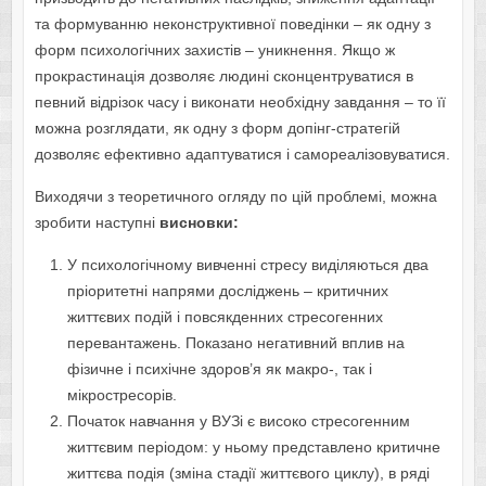
та формуванню неконструктивної поведінки – як одну з
форм психологічних захистів – уникнення. Якщо ж
прокрастинація дозволяє людині сконцентруватися в
певний відрізок часу і виконати необхідну завдання – то її
можна розглядати, як одну з форм допінг-стратегій
дозволяє ефективно адаптуватися і самореалізовуватися.
Виходячи з теоретичного огляду по цій проблемі, можна
зробити наступні
висновки:
У психологічному вивченні стресу виділяються два
пріоритетні напрями досліджень – критичних
життєвих подій і повсякденних стресогенних
перевантажень. Показано негативний вплив на
фізичне і психічне здоров’я як макро-, так і
мікростресорів.
Початок навчання у ВУЗі є високо стресогенним
життєвим періодом: у ньому представлено критичне
життєва подія (зміна стадії життєвого циклу), в ряді