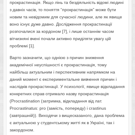
прокрастинація. Якщо лінь та бездіяльність відомі людині
з давніх часів, то поняття “прокрастинація” може бути
новим та невідомим для сучасної людини, але як явище
воно існує дуже давно. Дослідження прокрастинації
розпочалися за кордоном [7], і лише останнім часом
вітчизняні вчені почали активно приділяти увагу цій
проблемі [1].
Варто зазначити, що однією з причин зниження
академічної неуспішності є прокрастинація, тому
найбільш актуальним і перспективним напрямком на
даний момент є експериментальне вивчення причин і
наслідків прокрастинації. У психології, явище відкладання
конкретних справ отримало назву прокрастинація
(Procrastination (затримка, відкладання від лат.
Procrastinatus: pro (замість, попереду) і crastinus
(завтрашній)). Виходячи з вищесказаного, дана проблема
є актуальною у студентському житті як в Україні, так і
закордоном.