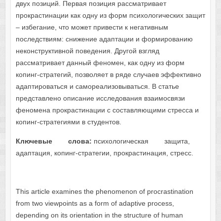
двух позиций. Первая позиция рассматривает
прокрастинации как одну из форм психологических защит
– избегание, что может привести к негативным
последствиям: снижение адаптации и формированию
неконструктивной поведения. Другой взгляд
рассматривает данный феномен, как одну из форм
копинг-стратегий, позволяет в ряде случаев эффективно
адаптироваться и самореализовываться. В статье
представлено описание исследования взаимосвязи
феномена прокрастинации с составляющими стресса и
копинг-стратегиями в студентов.
Ключевые слова:
психологическая защита,
адаптация, копинг-стратегии, прокрастинация, стресс.
This article examines the phenomenon of procrastination
from two viewpoints as a form of adaptive process,
depending on its orientation in the structure of human