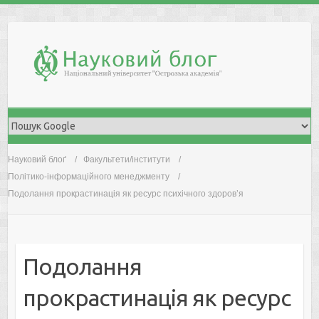
Skip
to
content
Науковий блоґ
Факультети/інститути
Політико-інформаційного менеджменту
Подолання прокрастинація як ресурс психічного здоров’я
Подолання
прокрастинація як ресурс