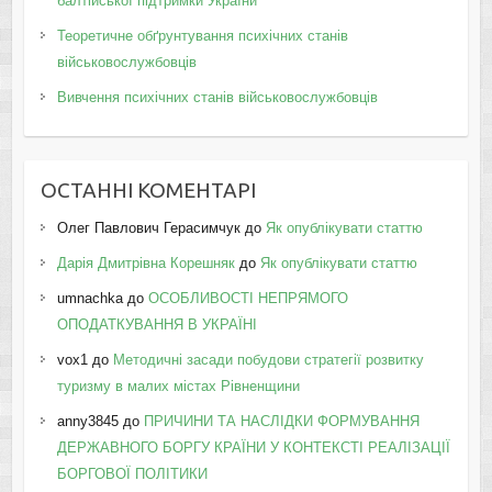
балтійської підтримки України
Теоретичне обґрунтування психічних станів
військовослужбовців
Вивчення психічних станів військовослужбовців
ОСТАННІ КОМЕНТАРІ
Олег Павлович Герасимчук
до
Як опублікувати статтю
Дарія Дмитрівна Корешняк
до
Як опублікувати статтю
umnachka
до
ОСОБЛИВОСТІ НЕПРЯМОГО
ОПОДАТКУВАННЯ В УКРАЇНІ
vox1
до
Методичні засади побудови стратегії розвитку
туризму в малих містах Рівненщини
anny3845
до
ПРИЧИНИ ТА НАСЛІДКИ ФОРМУВАННЯ
ДЕРЖАВНОГО БОРГУ КРАЇНИ У КОНТЕКСТІ РЕАЛІЗАЦІЇ
БОРГОВОЇ ПОЛІТИКИ