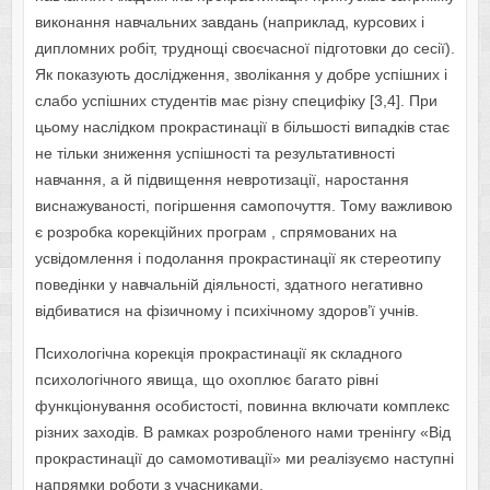
виконання навчальних завдань (наприклад, курсових і
дипломних робіт, труднощі своєчасної підготовки до сесії).
Як показують дослідження, зволікання у добре успішних і
слабо успішних студентів має різну специфіку [3,4]. При
цьому наслідком прокрастинації в більшості випадків стає
не тільки зниження успішності та результативності
навчання, а й підвищення невротизації, наростання
виснажуваності, погіршення самопочуття. Тому важливою
є розробка корекційних програм , спрямованих на
усвідомлення і подолання прокрастинації як стереотипу
поведінки у навчальній діяльності, здатного негативно
відбиватися на фізичному і психічному здоров’ї учнів.
Психологічна корекція прокрастинації як складного
психологічного явища, що охоплює багато рівні
функціонування особистості, повинна включати комплекс
різних заходів. В рамках розробленого нами тренінгу «Від
прокрастинації до самомотивації» ми реалізуємо наступні
напрямки роботи з учасниками.