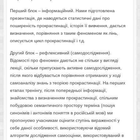
Перший блок – інформаційний. Нами підготовлена ​​
презентація, де наводяться статистичні дані про
поширеність прокрастинації, історія її вивчення, дається
визначення, порівняння з таким феноменом як лінь,
описується цикл прокрастинації і т.д.
Другий блок – рефлексивний (самодослідження).
Відомості про феномен даються не стільки у вигляді
лекції, скільки припускають активне самодослідження,
після якого відбувається порівняння отриманих у ході
самоаналізу знань з теорією прокрастинації. На перших
етапах тренінгу, після попередньої інформації,
знайомства з визначенням прокрастинації, спільним
побудовою семантичного простору терміна (пошук
синонімів і антонімів поняття в російській мові) ми
пропонуємо учасникам оцінити ступінь вираженості у
себе даної особливості, використовуючи відомий
алгоритм дослідження самооцінки, використовуваний в