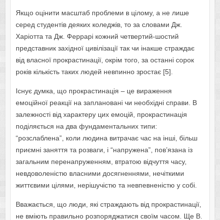
Якщо оцінити масштаб проблеми в цілому, а не лише
серед студентів деяких коледжів, то за словами Дж.
Харіотта та Дж. Феррарі кожний четвертий-шостий
представник західної цивілізації так чи інакше страждає
від власної прокрастинації, окрім того, за останні сорок
років кількість таких людей невпинно зростає [5].
Існує думка, що прокрастинація – це вираження
емоційної реакції на заплановані чи необхідні справи. В
залежності від характеру цих емоцій, прокрастинація
поділяється на два фундаментальних типи:
“розслаблена”, коли людина витрачає час на інші, більш
приємні заняття та розваги, і “напружена”, пов’язана із
загальним перенапруженням, втратою відчуття часу,
невдоволеністю власними досягненнями, нечіткими
життєвими цілями, нерішучістю та невпевненістю у собі.
Вважається, що люди, які страждають від прокрастинації,
не вміють правильно розпоряджатися своїм часом. Ще В.