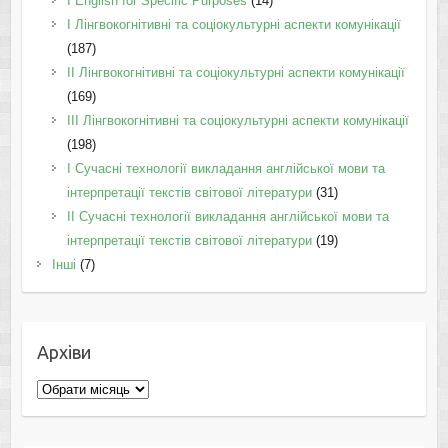
І English for Specific Purposes
(14)
I Лінгвокогнітивні та соціокультурні аспекти комунікації
(187)
IІ Лінгвокогнітивні та соціокультурні аспекти комунікації
(169)
IІI Лінгвокогнітивні та соціокультурні аспекти комунікації
(198)
I Cучасні технології викладання англійської мови та
інтерпретації текстів світової літератури
(31)
II Cучасні технології викладання англійської мови та
інтерпретації текстів світової літератури
(19)
Інші
(7)
Архіви
Архіви