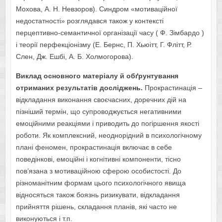
Мохова, А. Н. Невзоров). Синдром «мотиваційної
недостатності» розглядався також у контексті
перцептивно-семантичної організації часу ( Ф. Зімбардо )
і теорії перфекціонізму (Е. Бернс, П. Хьюітт, Г. Флітт, Р.
Слен, Дж. Ешбі, А. Б. Холмогорова).
Виклад основного матеріалу й обґрунтування
отриманих результатів досліджень.
Прокрастинація –
відкладання виконання своєчасних, доречних дій на
пізніший термін, що супроводжується негативними
емоційними реакціями і приводить до погіршення якості
роботи. Як комплексний, неоднорідний в психологічному
плані феномен, прокрастинація включає в себе
поведінкові, емоційні і когнітивні компоненти, тісно
пов’язана з мотиваційною сферою особистості. До
різноманітним формам цього психологічного явища
відносяться також боязнь ризикувати, відкладання
прийняття рішень, складання планів, які часто не
виконуються і т.п.