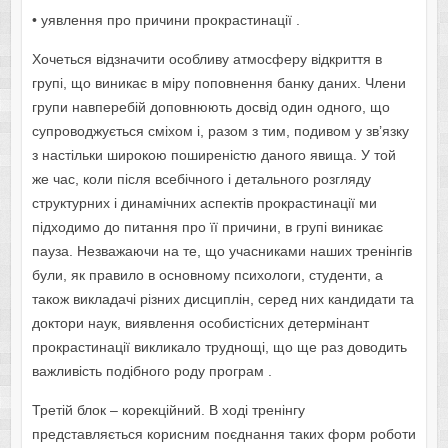
• уявлення про причини прокрастинації .
Хочеться відзначити особливу атмосферу відкриття в
групі, що виникає в міру поповнення банку даних. Члени
групи навперебій доповнюють досвід один одного, що
супроводжується сміхом і, разом з тим, подивом у зв’язку
з настільки широкою поширеністю даного явища. У той
же час, коли після всебічного і детального розгляду
структурних і динамічних аспектів прокрастинації ми
підходимо до питання про її причини, в групі виникає
пауза. Незважаючи на те, що учасниками наших тренінгів
були, як правило в основному психологи, студенти, а
також викладачі різних дисциплін, серед них кандидати та
доктори наук, виявлення особистісних детермінант
прокрастинації викликало труднощі, що ще раз доводить
важливість подібного роду програм .
Третій блок – корекційний. В ході тренінгу
представляється корисним поєднання таких форм роботи