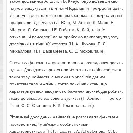
також дослідники А. Елліс і В. Кнаус, опублікувавши свої
наукові вишукування в книзі «Подолання прокрастинації».
У наступні роки над вивченням феномена прокрастинації
працювали: Дж. Бурка і Л. Юен; М. Аіткен; Л. Манн; Н.
Мілгрем; Л. Соломон і Е. Роблюм; К. Лей; та ін. У
вітчизняній психології дана проблема привернула увагу
дослідників в кінці XX століття (Н. А. Шухова, Е. Л.
Михайлова, Я. І. Варварічева, С. Б. Мохов, та ін).
Спочатку феномен «прокрастинація» розглядався досить
вузько. Дослідники трактували його з етико-філософської
точки зору, найчастіше маючи на увазі під даним
поняттям термін «лінь», тобто психічний стан, що
характеризується відсутністю бажання що-небудь робити,
якщо це вимагає вольового зусилля (Т. Хокінс і Г. Претор-
Пінні; С. С. Степанов, К. К. Платонов та ін.).
Вітчизняні дослідники найчастіше розглядали феномен
прокрастинації у зв’язку з особистісними
характеристиками (Н. Г. Гаранян, А. А.Горбунова, С. Б.