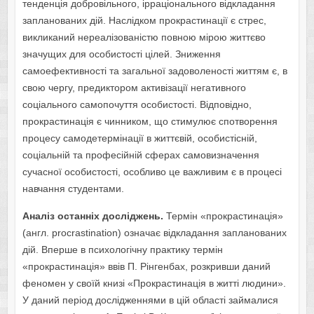
тенденція добровільного, ірраціонального відкладання
запланованих дій. Наслідком прокрастинації є стрес,
викликаний нереалізованістю повною мірою життєво
значущих для особистості цілей. Зниження
самоефективності та загальної задоволеності життям є, в
свою чергу, предиктором активізації негативного
соціального самопочуття особистості. Відповідно,
прокрастинація є чинником, що стимулює спотворення
процесу самодетермінації в життєвій, особистісній,
соціальній та професійній сферах самовизначення
сучасної особистості, особливо це важливим є в процесі
навчання студентами.
Аналіз останніх досліджень.
Термін «прокрастинація»
(англ. procrastination) означає відкладання запланованих
дій. Вперше в психологічну практику термін
«прокрастинація» ввів П. Рінгенбах, розкривши даний
феномен у своїй книзі «Прокрастинація в житті людини».
У даний період дослідженнями в цій області займалися