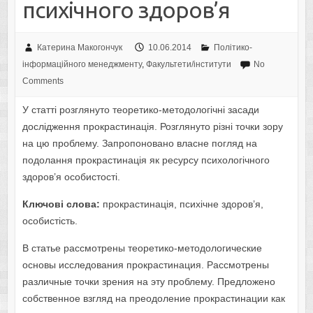
психічного здоров’я
Катерина Макогончук
10.06.2014
Політико-
інформаційного менеджменту
,
Факультети/інститути
No
Comments
У статті розглянуто теоретико-методологічні засади
дослідження прокрастинація. Розглянуто різні точки зору
на цю проблему. Запропоновано власне погляд на
подолання прокрастинація як ресурсу психологічного
здоров’я особистості.
Ключові слова:
прокрастинація, психічне здоров’я,
особистість.
В статье рассмотрены теоретико-методологические
основы исследования прокрастинация. Рассмотрены
различные точки зрения на эту проблему. Предложено
собственное взгляд на преодоление прокрастинации как