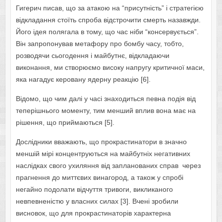
Гигерич писав, що за атакою на “присутність” і стратегією
відкладання стоїть спроба відстрочити смерть назавжди.
Його ідея полягала в тому, що час ніби “консервується”.
Він запропонував метафору про бомбу часу, тобто,
розводячи сьогодення і майбутнє, відкладаючи
виконання, ми створюємо високу напругу критичної маси,
яка нагадує керовану ядерну реакцію [6].
Відомо, що чим далі у часі знаходиться певна подія від
теперішнього моменту, тим менший вплив вона має на
рішення, що приймаються [5].
Дослідники вважають, що прокрастинатори в значно
меншій мірі концентруються на майбутніх негативних
наслідках свого ухиляння від запланованих справ через
прагнення до миттєвих винагород, а також у спробі
негайно подолати відчуття тривоги, викликаного
невпевненістю у власних силах [3]. Вчені зробили
висновок, що для прокрастинаторів характерна