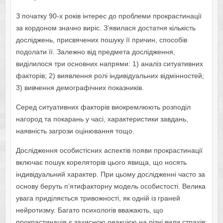
З початку 90-х років інтерес до проблеми прокрастинації
за кордоном значно виріс. З’явилася достатня кількість
досліджень, присвячених пошуку її причин, способів
подолати її. Залежно від предмета дослідження,
виділилося три основних напрями: 1) аналіз ситуативних
факторів; 2) виявлення ролі індивідуальних відмінностей;
3) вивчення демографічних показників.
Серед ситуативних факторів виокремлюють розподіл
нагород та покарань у часі, характеристики завдань,
наявність загрози оцінювання тощо.
Дослідження особистісних аспектів появи прокрастинації
включає пошук кореляторів цього явища, що носять
індивідуальний характер. При цьому дослідженні часто за
основу беруть п’ятифакторну модель особистості. Велика
увага приділяється тривожності, як одній із граней
нейротизму. Багато психологів вважають, що
прокрастинація є захисною реакцією на різні види страхів: