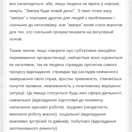
все налагодиться, або, якщо людина не вірить у хороше,
кажуть: “Завтра буде новий день!”. З такої точки зору,
“завтра” є хорошим другом для людей з проблемами і
схильних до негативізму, але “завтра” може стати ворогом
для тих, хто схильний прокрастинувати на регулярній
основі.
Таким чином, якщо говорити про суб’єктивне емоційне
переживання прокрастинації, найчастіше воно оцінюється
як негативне, так як людина страждає протягом самого
процесу відкладання, страждає від наслідків невчасного
завершення своїх справ, зростає тривожність, з’являється
почуття провини, невпевненість у позитивному вирішенні
ситуації. Це явище стосується будь-якої сфери діяльності:
навчальної (відкладання підготовки до екзамену,
написання курсової роботи), трудової (нездатність
виконати роботу вчасно), соціальної (відкладання
важливих зустрічей та дзвінків), побутової (відкладання
запланованого ремонту).