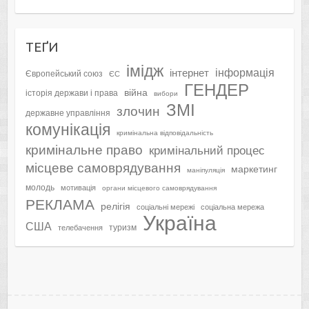
ТЕҐИ
імідж
інформація
інтернет
Європейський союз
ЄС
ГЕНДЕР
війна
історія держави і права
вибори
ЗМІ
злочин
державне управління
комунікація
кримінальна відповідальність
кримінальне право
кримінальний процес
місцеве самоврядування
маркетинг
маніпуляція
молодь
мотивація
органи місцевого самоврядування
РЕКЛАМА
релігія
соціальні мережі
соціальна мережа
Україна
США
туризм
телебачення