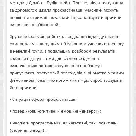
методиці Дембо – Рубінштейн. Пізніше, після тестування
за допомогою шкали прокрастинації, учасники можуть
порівняти отримані показники і проаналізувати причини
виявлених розбіжностей.
Зручною формою роботи є поєднання індивідуального
самоаналізу з наступним об’єднанням учасників тренінгу
в невеликі групи, з подальшим розбором результатів
кожної з підгруп. Теми для самодослідження
визначаються логікою занурення в проблему і
припускають поступовий перехід від знайомства з самим
феноменом і безліччю його « ликів » до спроб зрозуміти
його причини:
• ситуації і сфери прокрастинації;
• поведінкові, когнітивні й емоційні «диверсії»;
• наслідки прокрастинації, як негативні, так і позитивні
(вторинні вигоди) ;