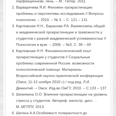
перфекционизм, лень. – М.: Питер. 2011.
Варваричева Я.И. Феномен прокрастинации:
проблемы и перспективы исследования // Вопросы
психологии. – 2010. – № 3. – С. 121 – 131.
Карловская Н.Н., Баранова Р.А. Взаимосвязь общей
и академической прокрастинации и тревожности у
студентов с разной академической успеваемостью //
Психология в вузе. – 2008. – №3, С. 38 – 49
Карловская Н.Н. Феноменологический опыт
прокрастинации у студентов // Социальные
проблемы современной России: возможности
психологической помощи. Материалы
Всероссийской научно-практической конференции
(Омск, 11-12 ноября 2010 г.) / под ред. Л.И.
Дементий. – Омск: Изд-во ОмГУ, 2010. – С.133 – 137
Шемякина О.О. Влияние прокрастинации на уровень
стресса у студентов. Автореф. магистр. дисс….
М.,МГППУ, 2013.
Шиліна А.А.Особливості толерантності до