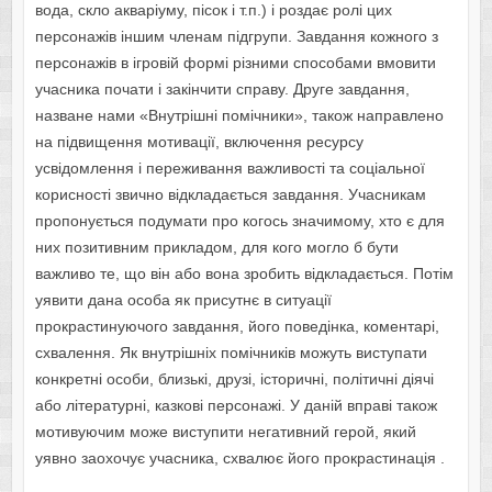
вода, скло акваріуму, пісок і т.п.) і роздає ролі цих
персонажів іншим членам підгрупи. Завдання кожного з
персонажів в ігровій формі різними способами вмовити
учасника почати і закінчити справу. Друге завдання,
назване нами «Внутрішні помічники», також направлено
на підвищення мотивації, включення ресурсу
усвідомлення і переживання важливості та соціальної
корисності звично відкладається завдання. Учасникам
пропонується подумати про когось значимому, хто є для
них позитивним прикладом, для кого могло б бути
важливо те, що він або вона зробить відкладається. Потім
уявити дана особа як присутнє в ситуації
прокрастинуючого завдання, його поведінка, коментарі,
схвалення. Як внутрішніх помічників можуть виступати
конкретні особи, близькі, друзі, історичні, політичні діячі
або літературні, казкові персонажі. У даній вправі також
мотивуючим може виступити негативний герой, який
уявно заохочує учасника, схвалює його прокрастинація .