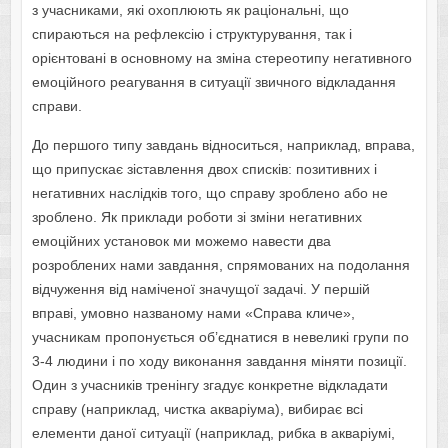
з учасниками, які охоплюють як раціональні, що
спираються на рефлексію і структурування, так і
орієнтовані в основному на зміна стереотипу негативного
емоційного реагування в ситуації звичного відкладання
справи.
До першого типу завдань відноситься, наприклад, вправа,
що припускає зіставлення двох списків: позитивних і
негативних наслідків того, що справу зроблено або не
зроблено. Як приклади роботи зі зміни негативних
емоційних установок ми можемо навести два
розроблених нами завдання, спрямованих на подолання
відчуження від наміченої значущої задачі. У першій
вправі, умовно названому нами «Справа кличе»,
учасникам пропонується об’єднатися в невеликі групи по
3-4 людини і по ходу виконання завдання міняти позиції.
Один з учасників тренінгу згадує конкретне відкладати
справу (наприклад, чистка акваріума), вибирає всі
елементи даної ситуації (наприклад, рибка в акваріумі,