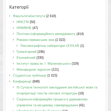
Категорії
Факультети/інститути
(2 618)
ННІСГМ
(50)
ННІМВНБ
(47)
Політико-інформаційного менеджменту
(414)
Романо-германських мов
(1 022)
Лексикографічна лабораторія LEXILAB
(1)
Гуманітарний
(196)
Економічний
(330)
Інститут права ім. І. Малиновського
(329)
Міжнародних відносин
(121)
Студентські публікації
(1 023)
Конференції
(848)
III Сучасні технології викладання англійської мови та
інтерпретації текстів світової літератури
(19)
Соціально-інформаційні процеси в державному
управлінні та місцевому самоврядуванні
(41)