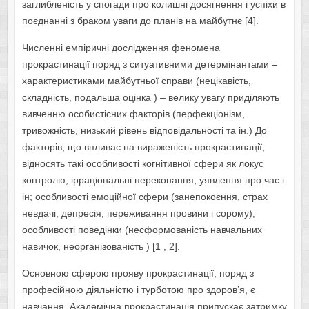
заглибленість у спогади про колишні досягнення і успіхи в
поєднанні з браком уваги до планів на майбутнє [4].
Численні емпіричні дослідження феномена
прокрастинації поряд з ситуативними детермінантами –
характеристиками майбутньої справи (нецікавість,
складність, подальша оцінка ) – велику увагу приділяють
вивченню особистісних факторів (перфекціонізм,
тривожність, низький рівень відповідальності та ін.) До
факторів, що впливає на вираженість прокрастинації,
відносять такі особливості когнітивної сфери як локус
контролю, ірраціональні переконання, уявлення про час і
ін; особливості емоційної сфери (занепокоєння, страх
невдачі, депресія, переживання провини і сорому);
особливості поведінки (несформованість навчальних
навичок, неорганізованість ) [1 , 2].
Основною сферою прояву прокрастинації, поряд з
професійною діяльністю і турботою про здоров’я, є
навчання. Академічна прокрастинація припускає затримку