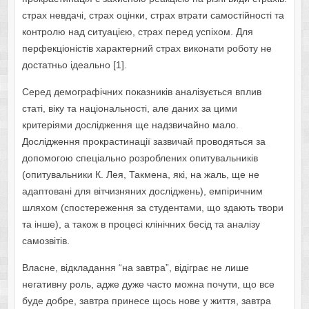
страх невдачі, страх оцінки, страх втрати самостійності та
контролю над ситуацією, страх перед успіхом. Для
перфекціоністів характерний страх виконати роботу не
достатньо ідеально [1].
Серед демографічних показників аналізується вплив
статі, віку та національності, але даних за цими
критеріями дослідження ще надзвичайно мало.
Дослідження прокрастинації зазвичай проводяться за
допомогою спеціально розроблених опитувальників
(опитувальники К. Лея, Такмена, які, на жаль, ще не
адаптовані для вітчизняних досліджень), емпіричним
шляхом (спостереження за студентами, що здають твори
та інше), а також в процесі клінічних бесід та аналізу
самозвітів.
Власне, відкладання “на завтра”, відіграє не лише
негативну роль, адже дуже часто можна почути, що все
буде добре, завтра принесе щось нове у життя, завтра