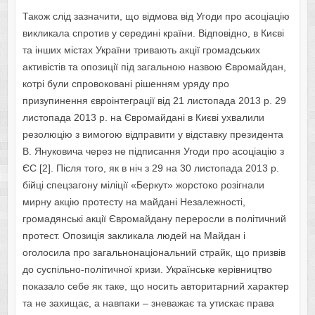
Також слід зазначити, що відмова від Угоди про асоціацію
викликала спротив у середині країни. Відповідно, в Києві
та інших містах України тривають акції громадських
активістів та опозиції під загальною назвою Євромайдан,
котрі були спровоковані рішенням уряду про
призупинення євроінтеграції від 21 листопада 2013 р. 29
листопада 2013 р. на Євромайдані в Києві ухвалили
резолюцію з вимогою відправити у відставку президента
В. Януковича через не підписання Угоди про асоціацію з
ЄС [2]. Після того, як в ніч з 29 на 30 листопада 2013 р.
бійці спецзагону міліції «Беркут» жорстоко розігнали
мирну акцію протесту на майдані Незалежності,
громадянські акції Євромайдану переросли в політичний
протест. Опозиція закликала людей на Майдан і
оголосила про загальнонаціональний страйк, що призвів
до суспільно-політичної кризи. Українське керівництво
показало себе як таке, що носить авторитарний характер
та не захищає, а навпаки – зневажає та утискає права