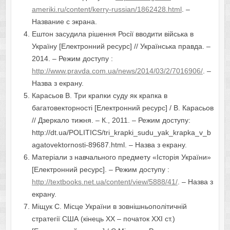
ameriki.ru/content/kerry-russian/1862428.html
. –
Название с экрана.
Ештон засудила рішення Росії вводити війська в
Україну [Електронний ресурс] // Українська правда. –
2014. – Режим доступу :
http://www.pravda.com.ua/news/2014/03/2/7016906/
. –
Назва з екрану.
Карасьов В. Три крапки суду як крапка в
багатовекторності [Електронний ресурс] / В. Карасьов
// Дзеркало тижня. – К., 2011. – Режим доступу:
http://dt.ua/POLITICS/tri_krapki_sudu_yak_krapka_v_b
agatovektornosti-89687.html. – Назва з екрану.
Матеріали з навчального предмету «Історія України»
[Електронний ресурс]. – Режим доступу :
http://textbooks.net.ua/content/view/5888/41/
. – Назва з
екрану.
Міщук С. Місце України в зовнішньополітичній
стратегії США (кінець ХХ – початок ХХІ ст.)