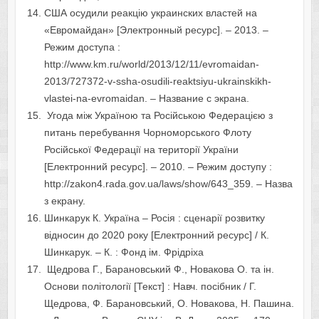
США осудили реакцію украинских властей на
«Евромайдан» [Электронный ресурс]. – 2013. –
Режим доступа :
http://www.km.ru/world/2013/12/11/evromaidan-
2013/727372-v-ssha-osudili-reaktsiyu-ukrainskikh-
vlastei-na-evromaidan. – Название с экрана.
Угода між Україною та Російською Федерацією з
питань перебування Чорноморського Флоту
Російської Федерації на території України
[Електронний ресурс]. – 2010. – Режим доступу :
http://zakon4.rada.gov.ua/laws/show/643_359. – Назва
з екрану.
Шинкарук К. Україна – Росія : сценарії розвитку
відносин до 2020 року [Електронний ресурс] / К.
Шинкарук. – К. : Фонд ім. Фрідріха
Щедрова Г., Барановський Ф., Новакова О. та ін.
Основи політології [Текст] : Навч. посібник / Г.
Щедрова, Ф. Барановський, О. Новакова, Н. Пашина.