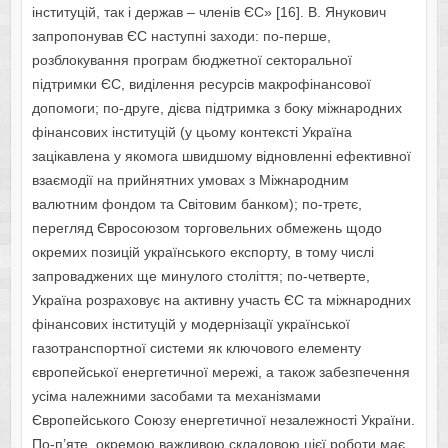
інституцій, так і держав – членів ЄС» [16]. В. Янукович
запропонував ЄС наступні заходи: по-перше,
розблокування програм бюджетної секторальної
підтримки ЄС, виділення ресурсів макрофінансової
допомоги; по-друге, дієва підтримка з боку міжнародних
фінансових інституцій (у цьому контексті Україна
зацікавлена у якомога швидшому відновленні ефективної
взаємодії на прийнятних умовах з Міжнародним
валютним фондом та Світовим банком); по-третє,
перегляд Євросоюзом торговельних обмежень щодо
окремих позицій українського експорту, в тому числі
запроваджених ще минулого століття; по-четверте,
Україна розраховує на активну участь ЄС та міжнародних
фінансових інституцій у модернізації української
газотранспортної системи як ключового елементу
європейської енергетичної мережі, а також забезпечення
усіма належними засобами та механізмами
Європейського Союзу енергетичної незалежності України.
По-п’яте, окремою важливою складовою цієї роботи має