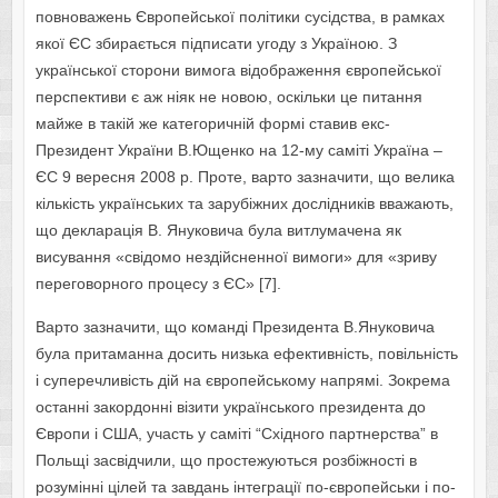
повноважень Європейської політики сусідства, в рамках
якої ЄС збирається підписати угоду з Україною. З
української сторони вимога відображення європейської
перспективи є аж ніяк не новою, оскільки це питання
майже в такій же категоричній формі ставив екс-
Президент України В.Ющенко на 12-му саміті Україна –
ЄС 9 вересня 2008 р. Проте, варто зазначити, що велика
кількість українських та зарубіжних дослідників вважають,
що декларація В. Януковича була витлумачена як
висування «свідомо нездійсненної вимоги» для «зриву
переговорного процесу з ЄС» [7].
Варто зазначити, що команді Президента В.Януковича
була притаманна досить низька ефективність, повільність
і суперечливість дій на європейському напрямі. Зокрема
останні закордонні візити українського президента до
Європи і США, участь у саміті “Східного партнерства” в
Польщі засвідчили, що простежуються розбіжності в
розумінні цілей та завдань інтеграції по-європейськи і по-