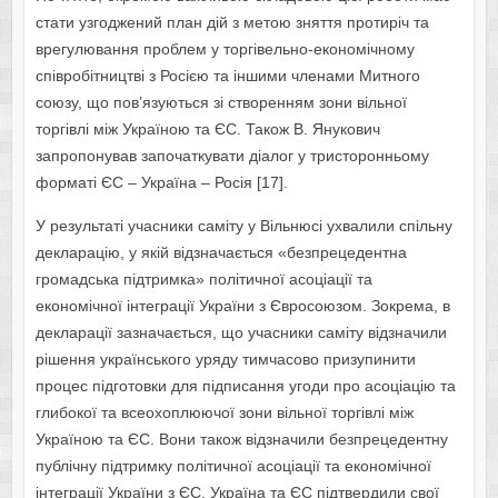
стати узгоджений план дій з метою зняття протиріч та
врегулювання проблем у торгівельно-економічному
співробітництві з Росією та іншими членами Митного
союзу, що пов’язуються зі створенням зони вільної
торгівлі між Україною та ЄС. Також В. Янукович
запропонував започаткувати діалог у тристоронньому
форматі ЄС – Україна – Росія [17].
У результаті учасники саміту у Вільнюсі ухвалили спільну
декларацію, у якій відзначається «безпрецедентна
громадська підтримка» політичної асоціації та
економічної інтеграції України з Євросоюзом. Зокрема, в
декларації зазначається, що учасники саміту відзначили
рішення українського уряду тимчасово призупинити
процес підготовки для підписання угоди про асоціацію та
глибокої та всеохоплюючої зони вільної торгівлі між
Україною та ЄС. Вони також відзначили безпрецедентну
публічну підтримку політичної асоціації та економічної
інтеграції України з ЄС. Україна та ЄС підтвердили свої