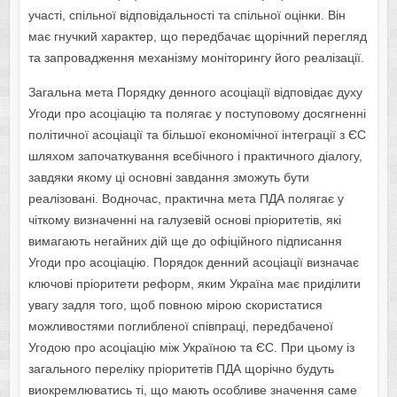
участі, спільної відповідальності та спільної оцінки. Він
має гнучкий характер, що передбачає щорічний перегляд
та запровадження механізму моніторингу його реалізації.
Загальна мета Порядку денного асоціації відповідає духу
Угоди про асоціацію та полягає у поступовому досягненні
політичної асоціації та більшої економічної інтеграції з ЄС
шляхом започаткування всебічного і практичного діалогу,
завдяки якому ці основні завдання зможуть бути
реалізовані. Водночас, практична мета ПДА полягає у
чіткому визначенні на галузевій основі пріоритетів, які
вимагають негайних дій ще до офіційного підписання
Угоди про асоціацію. Порядок денний асоціації визначає
ключові пріоритети реформ, яким Україна має приділити
увагу задля того, щоб повною мірою скористатися
можливостями поглибленої співпраці, передбаченої
Угодою про асоціацію між Україною та ЄС. При цьому із
загального переліку пріоритетів ПДА щорічно будуть
виокремлюватись ті, що мають особливе значення саме