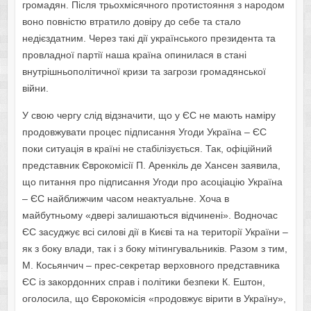
громадян. Після трьохмісячного протистояння з народом
воно повністю втратило довіру до себе та стало
недієздатним. Через такі дії українського президента та
провладної партії наша країна опинилася в стані
внутрішньополітичної кризи та загрози громадянської
війни.
У свою чергу слід відзначити, що у ЄС не мають наміру
продовжувати процес підписання Угоди Україна – ЄС
поки ситуація в країні не стабілізується. Так, офіційний
представник Єврокомісії П. Аренкіль де Хансен заявила,
що питання про підписання Угоди про асоціацію Україна
– ЄС найближчим часом неактуальне. Хоча в
майбутньому «двері залишаються відчинені». Водночас
ЄС засуджує всі силові дії в Києві та на території України –
як з боку влади, так і з боку мітингувальників. Разом з тим,
М. Косьянчич – прес-секретар верховного представника
ЄС із закордонних справ і політики безпеки К. Ештон,
оголосила, що Єврокомісія «продовжує вірити в Україну»,