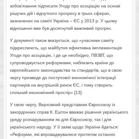
зобов’язання підписати Угоду про асоціацію на основі
рішучих дій і відчутного прогресу в трьох сферах,
зазначених на саміті Україна – ЄС у 2013 р. У цьому
відношенні вже був досягнутий важливий прогрес.
У документі також вказується, що «учасники саміту
підкреслюють, що майбутня ефективна імплементація
Угоди про асоціацію, і де це необхідно, ПВЗВТ, що
супроводжується реформами, наблизить країни до
європейського законодавства та стандартів, що в свою
чергу призведе до поступової економічної інтеграції
партнерів на внутрішній ринок ЄС, і тому створить
спільний економічний простір» [13].
У свою чергу, Верховний представник Євросоюзу із
закордонних справ К. Ештон вважає рішення українського
уряду розчаруванням як для Євросоюзу, так і для
українського народу. У її заяві щодо України йдеться:
«Реформи, які впроваджувалися протягом останніх