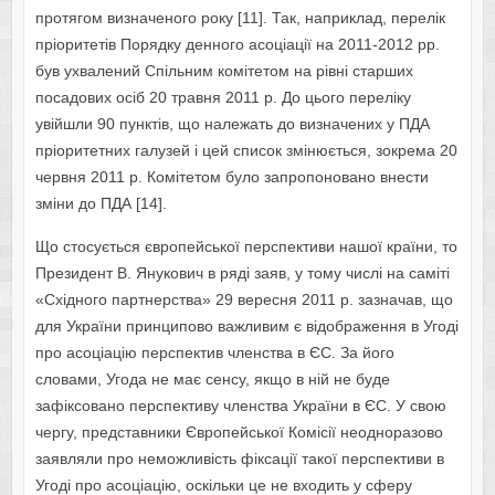
протягом визначеного року [11]. Так, наприклад, перелік
пріоритетів Порядку денного асоціації на 2011-2012 рр.
був ухвалений Спільним комітетом на рівні старших
посадових осіб 20 травня 2011 р. До цього переліку
увійшли 90 пунктів, що належать до визначених у ПДА
пріоритетних галузей і цей список змінюється, зокрема 20
червня 2011 р. Комітетом було запропоновано внести
зміни до ПДА [14].
Що стосується європейської перспективи нашої країни, то
Президент В. Янукович в ряді заяв, у тому числі на саміті
«Східного партнерства» 29 вересня 2011 р. зазначав, що
для України принципово важливим є відображення в Угоді
про асоціацію перспектив членства в ЄС. За його
словами, Угода не має сенсу, якщо в ній не буде
зафіксовано перспективу членства України в ЄС. У свою
чергу, представники Європейської Комісії неодноразово
заявляли про неможливість фіксації такої перспективи в
Угоді про асоціацію, оскільки це не входить у сферу