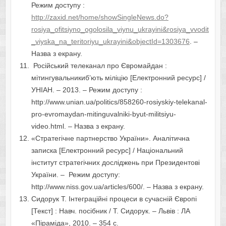
Режим доступу :
http://zaxid.net/home/showSingleNews.do?
rosiya_ofitsiyno_ogolosila_viynu_ukrayini&rosiya_vvodit
_viyska_na_teritoriyu_ukrayini&objectId=1303676
. –
Назва з екрану.
Російський телеканал про Євромайдан :
мітингувальникибʼють міліцію [Електронний ресурс] /
УНІАН. – 2013. – Режим доступу :
http://www.unian.ua/politics/858260-rosiyskiy-telekanal-
pro-evromaydan-mitinguvalniki-byut-militsiyu-
video.html. – Назва з екрану.
«Стратегічне партнерство України». Аналітична
записка [Електронний ресурс] / Національний
інститут стратегічних досліджень при Президентові
України. – Режим доступу:
http://www.niss.gov.ua/articles/600/. – Назва з екрану.
Сидорук Т. Інтеграційні процеси в сучасній Європі
[Текст] : Навч. посібник / Т. Сидорук. – Львів : ЛА
«Піраміда», 2010. – 354 с.