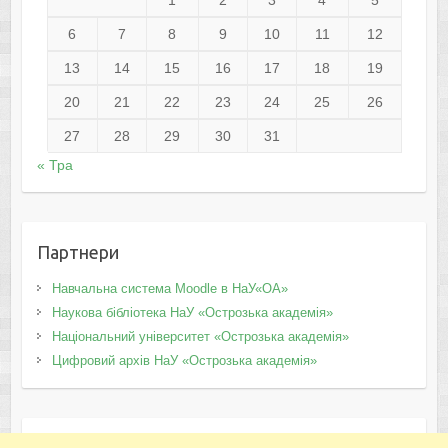
1
2
3
4
5
6
7
8
9
10
11
12
13
14
15
16
17
18
19
20
21
22
23
24
25
26
27
28
29
30
31
« Тра
Партнери
Навчальна система Moodle в НаУ«ОА»
Наукова бібліотека НаУ «Острозька академія»
Національний університет «Острозька академія»
Цифровий архів НаУ «Острозька академія»