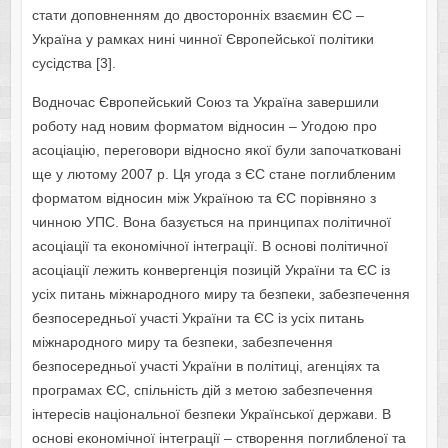
стати доповненням до двосторонніх взаємин ЄС –
Україна у рамках нині чинної Європейської політики
сусідства [3].
Водночас Європейський Союз та Україна завершили
роботу над новим форматом відносин – Угодою про
асоціацію, переговори відносно якої були започатковані
ще у лютому 2007 р. Ця угода з ЄС стане поглибленим
форматом відносин між Україною та ЄС порівняно з
чинною УПС. Вона базується на принципах політичної
асоціації та економічної інтеграції. В основі політичної
асоціації лежить конвергенція позицій України та ЄС із
усіх питань міжнародного миру та безпеки, забезпечення
безпосередньої участі України та ЄС із усіх питань
міжнародного миру та безпеки, забезпечення
безпосередньої участі України в політиці, агенціях та
програмах ЄС, спільність дій з метою забезпечення
інтересів національної безпеки Української держави. В
основі економічної інтеграції – створення поглибленої та