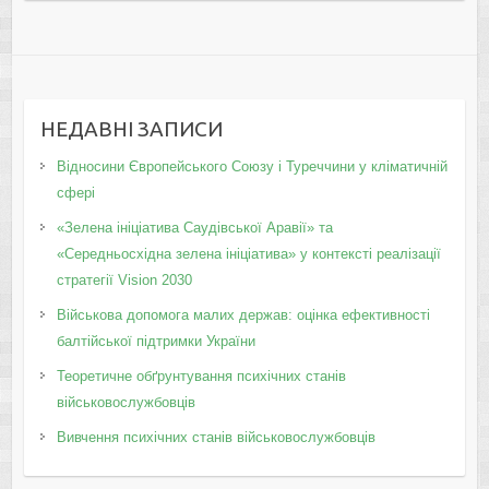
НЕДАВНІ ЗАПИСИ
Відносини Європейського Союзу і Туреччини у кліматичній
сфері
«Зелена ініціатива Саудівської Аравії» та
«Середньосхідна зелена ініціатива» у контексті реалізації
стратегії Vision 2030
Військова допомога малих держав: оцінка ефективності
балтійської підтримки України
Теоретичне обґрунтування психічних станів
військовослужбовців
Вивчення психічних станів військовослужбовців