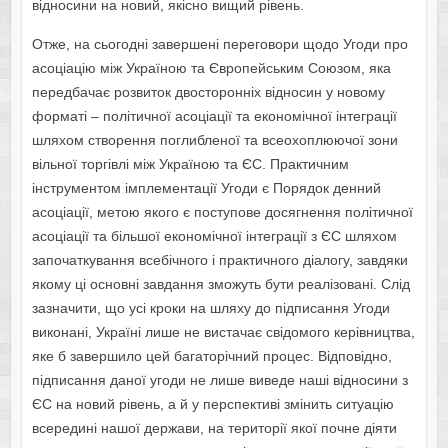
відносини на новий, якісно вищий рівень.
Отже, на сьогодні завершені переговори щодо Угоди про
асоціацію між Україною та Європейським Союзом, яка
передбачає розвиток двосторонніх відносин у новому
форматі – політичної асоціації та економічної інтеграції
шляхом створення поглибленої та всеохоплюючої зони
вільної торгівлі між Україною та ЄС. Практичним
інструментом імплементації Угоди є Порядок денний
асоціації, метою якого є поступове досягнення політичної
асоціації та більшої економічної інтеграції з ЄС шляхом
започаткування всебічного і практичного діалогу, завдяки
якому ці основні завдання зможуть бути реалізовані. Слід
зазначити, що усі кроки на шляху до підписання Угоди
виконані, Україні лише не вистачає свідомого керівництва,
яке б завершило цей багаторічний процес. Відповідно,
підписання даної угоди не лише виведе наші відносини з
ЄС на новий рівень, а й у перспективі змінить ситуацію
всередині нашої держави, на території якої почне діяти