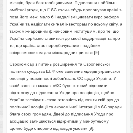
місяців, були багатообіцяючими. Підписання найбільш
амбітної угоди, що її ЄС коли-небудь пропонував країні з-
поза його меж, мало б і надалі зміцнювати курс реформ
України та надіслати сигнал інвесторам по всьому світу, а
також міжнародним фінансовим інституціям, про те, що
Україна серйозно ставиться до своєї модернізації та про
те, що країна стає передбачуваним і надійним
співрозмовником для міжнародних ринків» [9].
Єврокомісар з питань розширення та Європейської
політики сусідства Ш. Фюле запевнив лідерів української
опозиції у незмінності зобов’язань ЄС щодо України. У
своїй заяві він сказав: «ЄС буде готовий відновити
підготовку до підписання Угоди про асоціацію, щойно
Україна засвідчить свою готовність відновити свій рух до
політичної асоціації та економічної інтеграції з ЄС заради
блага своїх громадян. Двері до підписання Угоди про
асоціацію залишаються відкритими у майбутньому,
щойно буде створено відповідні умови» [9].