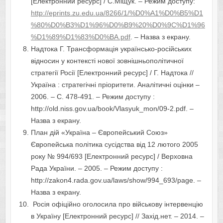
[Електронний ресурс] / С.Міщук. – Режим доступу:
http://eprints.zu.edu.ua/8266/1/%D0%A1%D0%B5%D1
%80%D0%B3%D1%96%D0%B9%20%D0%9C%D1%96
%D1%89%D1%83%D0%BA.pdf
. – Назва з екрану.
Надтока Г. Трансформація українсько-російських
відносин у контексті нової зовнішньополітичної
стратегії Росії [Електронний ресурс] / Г. Надтока //
Україна : стратегічні пріоритети. Аналітичні оцінки –
2006. – С. 478-491. – Режим доступу :
http://old.niss.gov.ua/book/Vlasyuk_mon/09-2.pdf. –
Назва з екрану.
План дій «Україна – Європейський Союз»
Європейська політика сусідства від 12 лютого 2005
року № 994/693 [Електронний ресурс] / Верховна
Рада України. – 2005. – Режим доступу :
http://zakon4.rada.gov.ua/laws/show/994_693/page. –
Назва з екрану.
Росія офіційно оголосила про військову інтервенцію
в Україну [Електронний ресурс] // Захід.нет. – 2014. –