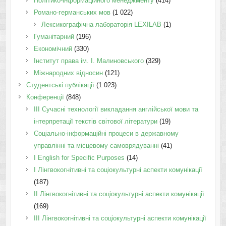
Політико-інформаційного менеджменту
(414)
Романо-германських мов
(1 022)
Лексикографічна лабораторія LEXILAB
(1)
Гуманітарний
(196)
Економічний
(330)
Інститут права ім. І. Малиновського
(329)
Міжнародних відносин
(121)
Студентські публікації
(1 023)
Конференції
(848)
III Сучасні технології викладання англійської мови та
інтерпретації текстів світової літератури
(19)
Соціально-інформаційні процеси в державному
управлінні та місцевому самоврядуванні
(41)
І English for Specific Purposes
(14)
I Лінгвокогнітивні та соціокультурні аспекти комунікації
(187)
IІ Лінгвокогнітивні та соціокультурні аспекти комунікації
(169)
IІI Лінгвокогнітивні та соціокультурні аспекти комунікації