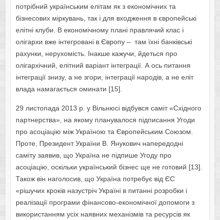
потрібний українським елітам як з економічних та
бізнесових міркувань, так і для входження в європейські
елітні клуби. В економічному плані правлячий клас і
олігархи вже інтегровані в Європу – там їхні банківські
рахунки, нерухомість. Інакше кажучи, йдеться про
олігархічний, елітний варіант інтеграції. А ось питання
інтеграції знизу, а не згори, інтеграції народів, а не еліт
влада намагається оминати [15].
29 листопада 2013 р. у Вільнюсі відбувся саміт «Східного
партнерства», на якому планувалося підписання Угоди
про асоціацію між Україною та Європейським Союзом.
Проте, Президент України В. Янукович напередодні
саміту заявив, що Україна не підпише Угоду про
асоціацію, оскільки український бізнес ще не готовий [13].
Також він наголосив, що Україна потребує від ЄС
«рішучих кроків назустріч Україні в питанні розробки і
реалізації програми фінансово-економічної допомоги з
використанням усіх наявних механізмів та ресурсів як