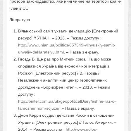
прозоре законодавство, яке нині чинне на території країн-
членів ЄС.
Література
Вільнюський саміт ухвали декларацію [Електронний
ресурс] // УНІАН. – 2013. – Режим доступу :
http://www.unian.ua/politics/857549-vilnyuskiy-samit-
uhvaliv-deklaratsiyu.html
. – Назва з екрану.
Гвоздь В. Ще раз про Митний союз. На що може
сподіватися Україна від економічної інтеграції з
Росією? [Електронний ресурс] / В. Гвоздь /
Незалежний аналітичний центр геополітичних
досліджень «Борисфен Інтел». – 2013. – Режим
доступу :
http://bintel.com.ua/uk/geopoliticalDiary/eshhe-raz-o-
tamozhennom-sojuze/
. – Назва з екрану.
Джон Керри осудил действия России в отношении
Украины [Электронный ресурс] // Голос Америки. –
2014. – Режим доступа :
http://www.golos-