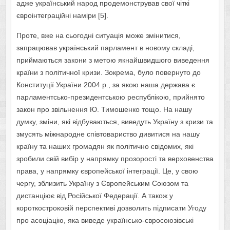
адже український народ продемонстрував свої чіткі
євроінтеграційні наміри [5].
Проте, вже на сьогодні ситуація може змінитися,
запрацював український парламент в новому складі,
приймаються закони з метою якнайшвидшого виведення
країни з політичної кризи. Зокрема, було повернуто до
Конституції України 2004 р., за якою наша держава є
парламентсько-президентською республікою, прийнято
закон про звільнення Ю. Тимошенко тощо. На нашу
думку, зміни, які відбуваються, виведуть Україну з кризи та
змусять міжнародне співтовариство дивитися на нашу
країну та наших громадян як політично свідомих, які
зробили свій вибір у напрямку прозорості та верховенства
права, у напрямку європейської інтеграції. Це, у свою
чергу, зблизить Україну з Європейським Союзом та
дистанціює від Російської Федерації. А також у
короткостроковій перспективі дозволить підписати Угоду
про асоціацію, яка виведе українсько-євросоюзівські