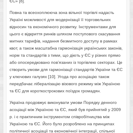
ЄС» [8].
Повна та всеохоплююча зона вільної торгівлі надасть
Україні можливості для модернізації її торговельних
відносин та економічного розвитку. Інструментами для
цього є відкриття ринків шляхом поступового скасування
митних тарифів, надання безмитного доступу в рамках
квот, а також масштабна гармонізація українських законів,
норм та стандартів з тими, що діють у ЄС у різних прямо
або опосередковано пов’язаних із торгівлею секторах. Це
створить умови для гармонізації стандартів України та ЄС
у ключових галузях [10]. Угода про асоціацію також
передбачає лібералізацію візового режиму між Україною
та ЄС для короткострокових поїздок громадян.
Україна продовжує виконувати умови Порядку денного
асоціації між Україною та ЄС, який був прийнятий у 2009
р. і є практичним інструментом співробітництва між
Україною та ЄС. Його було розроблено на принципах
політичної асоціації та економічної інтеграції, спільної