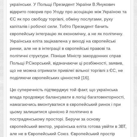
українськи. У Польщі Президент України В.Янукович
відкрито говорив про Угоду про асоціацію між Україною та
ЄС як про свободу торгівлі, обміну послугами, руху
капіталів і робочої сили. Тобто Президент бачить
європейську інтеграцію як економічну, а не як політичну.
Українська еліта зацікавлена у виході на європейські
ринки, але не в інтеграції в європейські правові та
політичні структури. Пізніше Міністр закордонних справ
Польщі Р.Сікорський, відзначаючи ці розбіжності, заявив,
що не можна отримати привілеї вільної торгівлі з ЄС, не
поділяючи європейських цінностей [16].
Цю суперечність підтверджує той факт, що українська
влада продовжує балансувати в логіці багатовекторності,
намагаючись вмонтуватися в європейський ринок і при
цьому залишитися ціннісно й політично в
пострадянському просторі. Беручи за основу
європейський вектор, українська еліта готова увійти в ЗВТ,
але не в Європейський Союз. Європейський простір