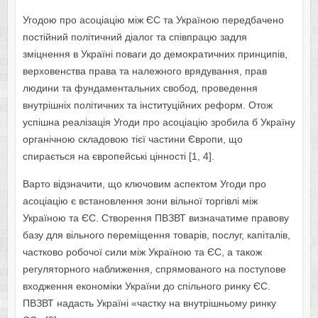
Угодою про асоціацію між ЄС та Україною передбачено
постійний політичний діалог та співпрацю задля
зміцнення в Україні поваги до демократичних принципів,
верховенства права та належного врядування, прав
людини та фундаментальних свобод, проведення
внутрішніх політичних та інституційних реформ. Отож
успішна реалізація Угоди про асоціацію зробила б Україну
органічною складовою тієї частини Європи, що
спирається на європейські цінності [1, 4].
Варто відзначити, що ключовим аспектом Угоди про
асоціацію є встановлення зони вільної торгівлі між
Україною та ЄС. Створення ПВЗВТ визначатиме правову
базу для вільного переміщення товарів, послуг, капіталів,
частково робочої сили між Україною та ЄС, а також
регуляторного наближення, спрямованого на поступове
входження економіки України до спільного ринку ЄС.
ПВЗВТ надасть Україні «частку на внутрішньому ринку