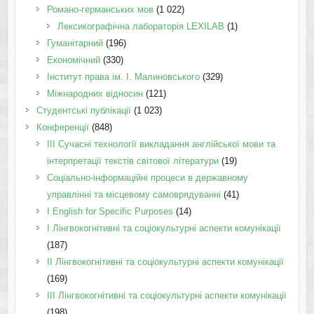
Романо-германських мов
(1 022)
Лексикографічна лабораторія LEXILAB
(1)
Гуманітарний
(196)
Економічний
(330)
Інститут права ім. І. Малиновського
(329)
Міжнародних відносин
(121)
Студентські публікації
(1 023)
Конференції
(848)
III Сучасні технології викладання англійської мови та
інтерпретації текстів світової літератури
(19)
Соціально-інформаційні процеси в державному
управлінні та місцевому самоврядуванні
(41)
І English for Specific Purposes
(14)
I Лінгвокогнітивні та соціокультурні аспекти комунікації
(187)
IІ Лінгвокогнітивні та соціокультурні аспекти комунікації
(169)
IІI Лінгвокогнітивні та соціокультурні аспекти комунікації
(198)