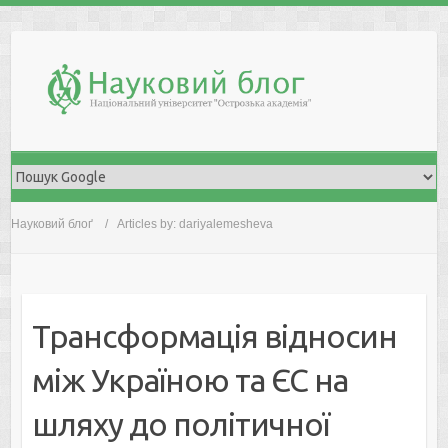
Skip
to
content
Науковий блоґ
Articles by: dariyalemesheva
Трансформація відносин
між Україною та ЄС на
шляху до політичної