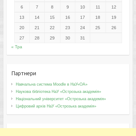
6
7
8
9
10
11
12
13
14
15
16
17
18
19
20
21
22
23
24
25
26
27
28
29
30
31
« Тра
Партнери
Навчальна система Moodle в НаУ«ОА»
Наукова бібліотека НаУ «Острозька академія»
Національний університет «Острозька академія»
Цифровий архів НаУ «Острозька академія»