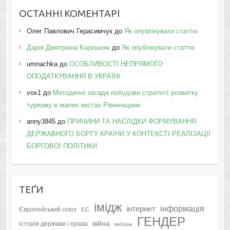
ОСТАННІ КОМЕНТАРІ
Олег Павлович Герасимчук
до
Як опублікувати статтю
Дарія Дмитрівна Корешняк
до
Як опублікувати статтю
umnachka
до
ОСОБЛИВОСТІ НЕПРЯМОГО
ОПОДАТКУВАННЯ В УКРАЇНІ
vox1
до
Методичні засади побудови стратегії розвитку
туризму в малих містах Рівненщини
anny3845
до
ПРИЧИНИ ТА НАСЛІДКИ ФОРМУВАННЯ
ДЕРЖАВНОГО БОРГУ КРАЇНИ У КОНТЕКСТІ РЕАЛІЗАЦІЇ
БОРГОВОЇ ПОЛІТИКИ
ТЕҐИ
імідж
інформація
інтернет
Європейський союз
ЄС
ГЕНДЕР
війна
історія держави і права
вибори