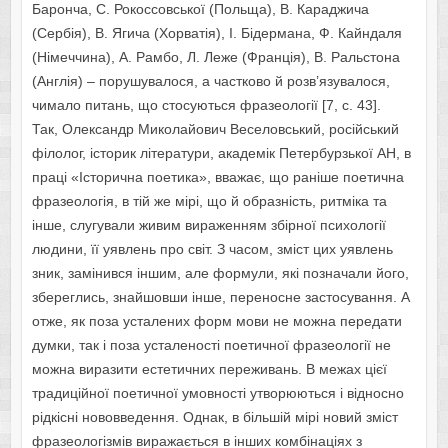
Баронча, С. Рокоссовської (Польща), В. Караджича
(Сербія), В. Ягича (Хорватія), І. Бідермана, Ф. Кайндаля
(Німеччина), А. Рамбо, Л. Леже (Франція), В. Ральстона
(Англія) – порушувалося, а частково й розв’язувалося,
чимало питань, що стосуються фразеології [7, c. 43].
Так, Олександр Миколайович Веселовський, російський
філолог, історик літератури, академік Петербурзької АН, в
праці «Історична поетика», вважає, що раніше поетична
фразеологія, в тій же мірі, що й образність, ритміка та
інше, слугували живим вираженням збірної психології
людини, її уявлень про світ. З часом, зміст цих уявлень
зник, замінився іншим, але формули, які позначали його,
збереглись, знайшовши інше, переносне застосування. А
отже, як поза усталених форм мови не можна передати
думки, так і поза усталеності поетичної фразеології не
можна виразити естетичних переживань. В межах цієї
традиційної поетичної умовності утворюються і відносно
рідкісні нововведення. Однак, в більшій мірі новий зміст
фразеологізмів виражається в інших комбінаціях з