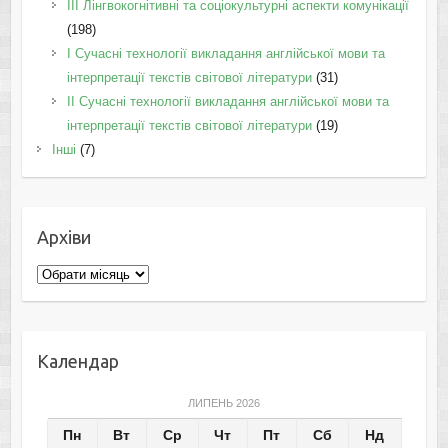
IІI Лінгвокогнітивні та соціокультурні аспекти комунікації
(198)
I Cучасні технології викладання англійської мови та
інтерпретації текстів світової літератури
(31)
II Cучасні технології викладання англійської мови та
інтерпретації текстів світової літератури
(19)
Інші
(7)
Архіви
Архіви
Календар
ЛИПЕНЬ 2026
Пн
Вт
Ср
Чт
Пт
Сб
Нд