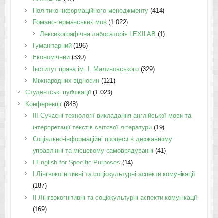
Політико-інформаційного менеджменту
(414)
Романо-германських мов
(1 022)
Лексикографічна лабораторія LEXILAB
(1)
Гуманітарний
(196)
Економічний
(330)
Інститут права ім. І. Малиновського
(329)
Міжнародних відносин
(121)
Студентські публікації
(1 023)
Конференції
(848)
III Сучасні технології викладання англійської мови та
інтерпретації текстів світової літератури
(19)
Соціально-інформаційні процеси в державному
управлінні та місцевому самоврядуванні
(41)
І English for Specific Purposes
(14)
I Лінгвокогнітивні та соціокультурні аспекти комунікації
(187)
IІ Лінгвокогнітивні та соціокультурні аспекти комунікації
(169)