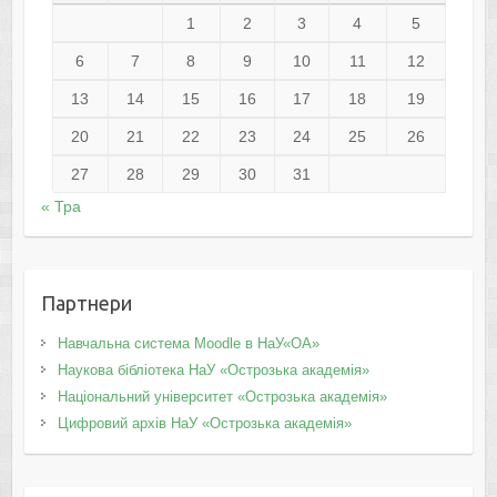
1
2
3
4
5
6
7
8
9
10
11
12
13
14
15
16
17
18
19
20
21
22
23
24
25
26
27
28
29
30
31
« Тра
Партнери
Навчальна система Moodle в НаУ«ОА»
Наукова бібліотека НаУ «Острозька академія»
Національний університет «Острозька академія»
Цифровий архів НаУ «Острозька академія»