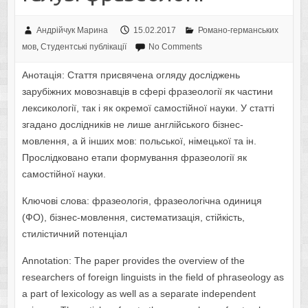
Андрійчук Марина
15.02.2017
Романо-германських
мов
,
Студентські публікації
No Comments
Анотація: Стаття присвячена огляду досліджень
зарубіжних мовознавців в сфері фразеології як частини
лексикології, так і як окремої самостійної науки. У статті
згадано дослідників не лише англійського бізнес-
мовлення, а й інших мов: польської, німецької та ін.
Прослідковано етапи формування фразеології як
самостійної науки.
Ключові слова: фразеологія, фразеологічна одиниця
(ФО), бізнес-мовлення, систематизація, стійкість,
стилістичний потенціал
Annotation: The paper provides the overview of the
researchers of foreign linguists in the field of phraseology as
a part of lexicology as well as a separate independent