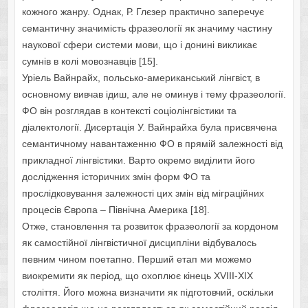
кожного жанру. Однак, Р. Глєзер практично заперечує
семантичну значимість фразеології як значиму частину
наукової сфери системи мови, що і донині викликає
сумнів в колі мовознавців [15].
Уріель Вайнрайх, польсько-американський лінгвіст, в
основному вивчав ідиш, але не оминув і тему фразеології.
ФО він розглядав в контексті соціолінгвістики та
діалектології. Дисертація У. Вайнрайха була присвячена
семантичному навантаженню ФО в прямій залежності від
прикладної лінгвістики. Варто окремо виділити його
дослідження історичних змін форм ФО та
прослідковування залежності цих змін від міграційних
процесів Європа – Північна Америка [18].
Отже, становлення та розвиток фразеології за кордоном
як самостійної лінгвістичної дисципліни відбувалось
певним чином поетапно. Перший етап ми можемо
виокремити як період, що охоплює кінець ХVIIІ-ХІХ
століття. Його можна визначити як підготовчий, оскільки