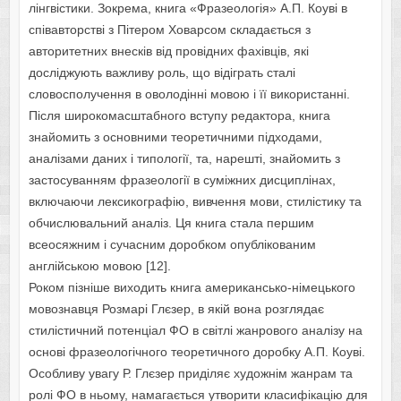
лінгвістики. Зокрема, книга «Фразеологія» А.П. Коуві в
співавторстві з Пітером Ховарсом складається з
авторитетних внесків від провідних фахівців, які
досліджують важливу роль, що відіграть сталі
словосполучення в оволодінні мовою і її використанні.
Після широкомасштабного вступу редактора, книга
знайомить з основними теоретичними підходами,
аналізами даних і типології, та, нарешті, знайомить з
застосуванням фразеології в суміжних дисциплінах,
включаючи лексикографію, вивчення мови, стилістику та
обчислювальний аналіз. Ця книга стала першим
всеосяжним і сучасним доробком опублікованим
англійською мовою [12].
Роком пізніше виходить книга американсько-німецького
мовознавця Розмарі Глєзер, в якій вона розглядає
стилістичний потенціал ФО в світлі жанрового аналізу на
основі фразеологічного теоретичного доробку А.П. Коуві.
Особливу увагу Р. Глєзер приділяє художнім жанрам та
ролі ФО в ньому, намагається утворити класифікацію для