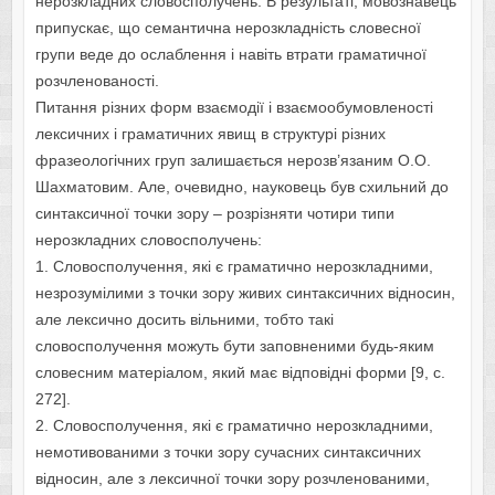
нерозкладних словосполучень. В результаті, мовознавець
припускає, що семантична нерозкладність словесної
групи веде до ослаблення і навіть втрати граматичної
розчленованості.
Питання різних форм взаємодії і взаємообумовленості
лексичних і граматичних явищ в структурі різних
фразеологічних груп залишається нерозв’язаним О.О.
Шахматовим. Але, очевидно, науковець був схильний до
синтаксичної точки зору – розрізняти чотири типи
нерозкладних словосполучень:
1. Словосполучення, які є граматично нерозкладними,
незрозумілими з точки зору живих синтаксичних відносин,
але лексично досить вільними, тобто такі
словосполучення можуть бути заповненими будь-яким
словесним матеріалом, який має відповідні форми [9, c.
272].
2. Словосполучення, які є граматично нерозкладними,
немотивованими з точки зору сучасних синтаксичних
відносин, але з лексичної точки зору розчленованими,