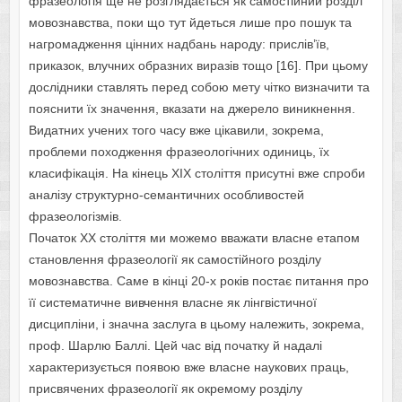
фразеологія ще не розглядається як самостійний розділ
мовознавства, поки що тут йдеться лише про пошук та
нагромадження цінних надбань народу: прислів’їв,
приказок, влучних образних виразів тощо [16]. При цьому
дослідники ставлять перед собою мету чітко визначити та
пояснити їх значення, вказати на джерело виникнення.
Видатних учених того часу вже цікавили, зокрема,
проблеми походження фразеологічних одиниць, їх
класифікація. На кінець ХІХ століття присутні вже спроби
аналізу структурно-семантичних особливостей
фразеологізмів.
Початок ХХ століття ми можемо вважати власне етапом
становлення фразеології як самостійного розділу
мовознавства. Саме в кінці 20-х років постає питання про
її систематичне вивчення власне як лінгвістичної
дисципліни, і значна заслуга в цьому належить, зокрема,
проф. Шарлю Баллі. Цей час від початку й надалі
характеризується появою вже власне наукових праць,
присвячених фразеології як окремому розділу