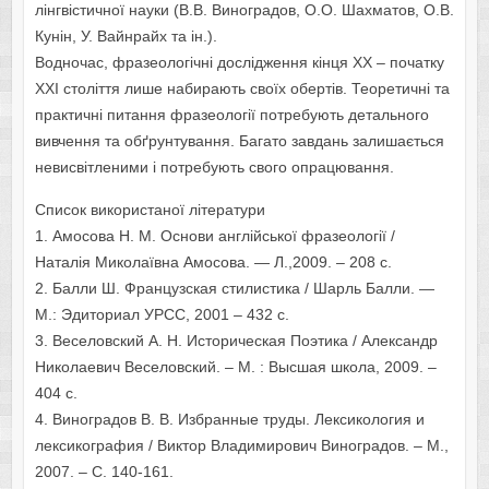
лінгвістичної науки (В.В. Виноградов, О.О. Шахматов, О.В.
Кунін, У. Вайнрайх та ін.).
Водночас, фразеологічні дослідження кінця ХХ – початку
ХХІ століття лише набирають своїх обертів. Теоретичні та
практичні питання фразеології потребують детального
вивчення та обґрунтування. Багато завдань залишається
невисвітленими і потребують свого опрацювання.
Список використаної літератури
1. Амосова Н. М. Основи англійської фразеології /
Наталія Миколаївна Амосова. — Л.,2009. – 208 с.
2. Балли Ш. Французская стилистика / Шарль Балли. —
М.: Эдиториал УРСС, 2001 – 432 с.
3. Веселовский А. Н. Историческая Поэтика / Александр
Николаевич Веселовский. – М. : Высшая школа, 2009. –
404 с.
4. Виноградов В. В. Избранные труды. Лексикология и
лексикография / Виктор Владимирович Виноградов. – М.,
2007. – С. 140-161.