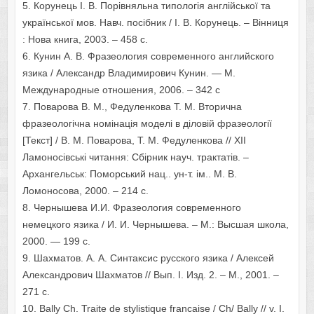
5. Корунець І. В. Порівняльна типологія англійської та
української мов. Навч. посібник / І. В. Корунець. – Вінниця
: Нова книга, 2003. – 458 с.
6. Кунин А. В. Фразеология современного английского
язика / Александр Владимирович Кунин. — М.
Международные отношения, 2006. – 342 с
7. Поварова В. М., Федуленкова Т. М. Вторична
фразеологічна номінація моделі в діловій фразеології
[Текст] / В. М. Поварова, Т. М. Федуленкова // ХІІ
Ламоносівські читання: Сбірник науч. трактатів. –
Архангельськ: Поморський нац.. ун-т. ім.. М. В.
Ломоносова, 2000. – 214 с.
8. Чернышева И.И. Фразеология современного
немецкого язика / И. И. Чернышева. – М.: Высшая школа,
2000. — 199 с.
9. Шахматов. А. А. Синтаксис русского язика / Алексей
Александрович Шахматов // Вып. I. Изд. 2. – М., 2001. –
271 с.
10. Bally Ch. Traite de stylistique francaise / Ch/ Bally // v. I.