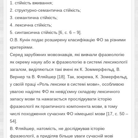
1. стійкість вживання;
2. структурно-семантична стійкість;
3. семантична стійкість;
4. лексична стійкість;
5. синтаксична стійкість [6, c. 6 – 9].
О.В. Кунін подає розширену класифікацію ФО за різними
критеріями.
Серед зарубіжних мовознавців, які вивчали фразеологію
як окрему науку або ж фразеологію в системі лексикології
загалом, виділяються такі вчені як К. Зоммерфельд, В.
Вернер та В. Фляйшер [18]. Так, зокрема, К. Зомерфельд,
у своїй праці «Роль лексики в системі мови», особливою
увагою наділяє ФО як невід’ємну складову лексичного
запасу мови та намагається прослідкувати історію
фразеології як практичного компонента мови, в тому
числі походження сучасних ФО німецької мови [17, c. 50 –
54].
В. Фляйшер, натомість, не досліджував історію
фразеології, а приділяв більше уваги сучасній мові