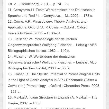
Ed. 2. – Heodelberg, 2001. – p. 74 – 77.
11. Cernyseva I.I. Feste Wortkomplexe des Deutschen in
Sprache und Red / I. I. Cernyseva. – M., 2002. – 178 s.
12. Cowie, A.P.. Phraseology: Theory, Analysis, and
Applications. Oxford / A. P. Cowie. – Oxford : Oxford
University Press, 2008. – P. 38–51.
13. Fleischer W. Phraseologie der deutschen
Gegenwartssprache / Wolfgang Fleischer. – Leipzig : VEB
Bibliographisches Institut, 1982. – 140 s.
14. Fleischer W. Wortbildung der deutschen
Gegenwartssprache / Wolfgang Fleischer. – Leipzig : VEB
Bibliographisches Institut, 2009. – 327 s.
15. Gläser, R. The Stylistic Potential of Phraselological Units
in the Light of Genre Analysis In A.P. / Rosemarie Gläser //
Cowie (ed.) Phraseology. – Oxford : Clarendon Press, 2008.
– 125 p.
16. Makkai A. Idiom Structure in English \ A. Makkai. – The
Hague, 2007. – 160 p.