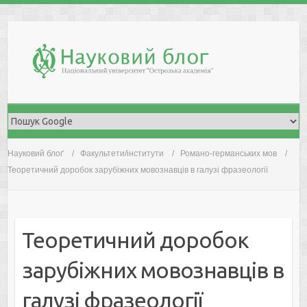
Skip
to
content
Науковий блоґ
Факультети/інститути
Романо-германських мов
Теоретичний доробок зарубіжних мовознавців в галузі фразеології
Теоретичний доробок
зарубіжних мовознавців в
галузі фразеології