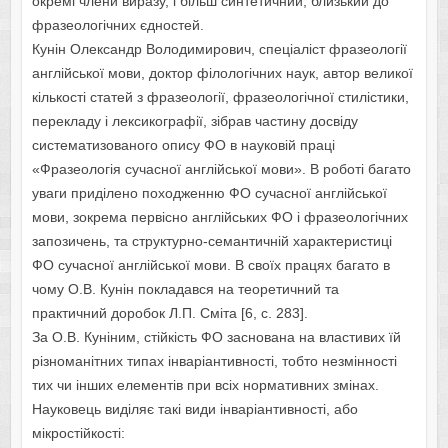
окремі члени виразу, і більш синтетичний, близький до
фразеологічних єдностей.
Кунін Олександр Володимирович, спеціаліст фразеології
англійської мови, доктор філологічних наук, автор великої
кількості статей з фразеології, фразеологічної стилістики,
перекладу і лексикографії, зібрав частину досвіду
систематизованого опису ФО в науковій праці
«Фразеологія сучасної англійської мови». В роботі багато
уваги приділено походженню ФО сучасної англійської
мови, зокрема первісно англійських ФО і фразеологічних
запозичень, та структурно-семантичній характеристиці
ФО сучасної англійської мови. В своїх працях багато в
чому О.В. Кунін покладався на теоретичний та
практичний доробок Л.П. Сміта [6, c. 283].
За О.В. Куніним, стійкість ФО заснована на властивих їй
різноманітних типах інваріантивності, тобто незмінності
тих чи інших елементів при всіх нормативних змінах.
Науковець виділяє такі види інваріантивності, або
мікростійкості: