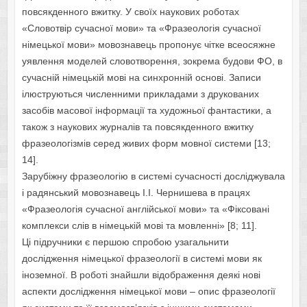
повсякденного вжитку. У своїх наукових роботах
«Словотвір сучасної мови» та «Фразеологія сучасної
німецької мови» мовознавець пропонує чітке всеосяжне
уявлення моделей словотворення, зокрема будови ФО, в
сучасній німецькій мові на синхронній основі. Записи
ілюструються численними прикладами з друкованих
засобів масової інформації та художньої фантастики, а
також з наукових журналів та повсякденного вжитку
фразеологізмів серед живих форм мовної системи [13;
14].
Зарубіжну фразеологію в системі сучасності досліджувала
і радянський мовознавець І.І. Чернишева в працях
«Фразеологія сучасної англійської мови» та «Фіксовані
комплекси слів в німецькій мові та мовленні» [8; 11].
Ці підручники є першою спробою узагальнити
дослідження німецької фразеології в системі мови як
іноземної. В роботі знайшли відображення деякі нові
аспекти дослідження німецької мови – опис фразеології