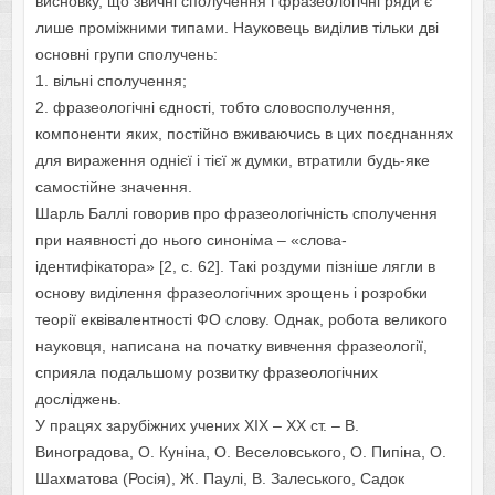
висновку, що звичні сполучення і фразеологічні ряди є
лише проміжними типами. Науковець виділив тільки дві
основні групи сполучень:
1. вільні сполучення;
2. фразеологічні єдності, тобто словосполучення,
компоненти яких, постійно вживаючись в цих поєднаннях
для вираження однієї і тієї ж думки, втратили будь-яке
самостійне значення.
Шарль Баллі говорив про фразеологічність сполучення
при наявності до нього синоніма – «слова-
ідентифікатора» [2, c. 62]. Такі роздуми пізніше лягли в
основу виділення фразеологічних зрощень і розробки
теорії еквівалентності ФО слову. Однак, робота великого
науковця, написана на початку вивчення фразеології,
сприяла подальшому розвитку фразеологічних
досліджень.
У працях зарубіжних учених ХІХ – ХХ ст. – В.
Виноградова, О. Куніна, О. Веселовського, О. Пипіна, О.
Шахматова (Росія), Ж. Паулі, В. Залеського, Садок