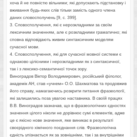
хоча й не повністю вільними; які допускають підстановку і
вживання будь-яких слів тільки замість одного члена
даних словосполучень [9, c. 399].
3. Словосполучення, які є нерозкладними за своїм
лексичним значенням, але є розкладними граматично; які
сповна відповідають живим синтаксичним моделям
сучасної мови.
4. Словосполучення, які для сучасної мовної системи є
однаково цілісними і нерозкладними як з синтаксичної,
так і з лексико-семантичної точок зору.
Виноградов Віктор Володимирович, російський філолог,
академік АН, став «учнем» О.О. Шахматова та продовжив
його справу, намагаючись розкрити питання фразеології,
які залишились поза увагою наставника. В своїй працях
В.В. Виноградов зазначав, що в фразеологічних єдностях
значення цілого ніколи не дорівнює сумі елементів, адже
це є якісно нове значення, яке виникає в результаті
своєрідного хімічного поєднання слів. Фразеологічна
єдність упізнається як за зовнішніми, так і за внутрішніми