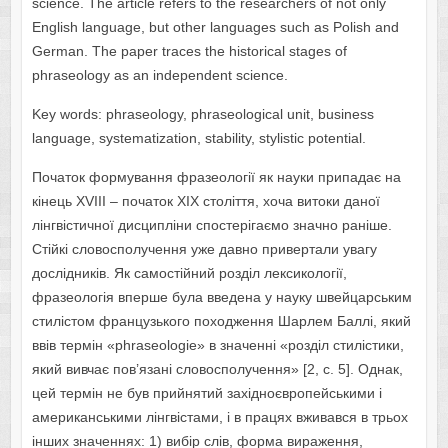
science. The article refers to the researchers of not only
English language, but other languages such as Polish and
German. The paper traces the historical stages of
phraseology as an independent science.
Key words: phraseology, phraseological unit, business
language, systematization, stability, stylistic potential.
Початок формування фразеології як науки припадає на
кінець XVIII – початок XIX століття, хоча витоки даної
лінгвістичної дисципліни спостерігаємо значно раніше.
Стійкі словосполучення уже давно привертали увагу
дослідників. Як самостійний розділ лексикології,
фразеологія вперше була введена у науку швейцарським
стилістом французького походження Шарлем Баллі, який
ввів термін «phraseologie» в значенні «розділ стилістики,
який вивчає пов’язані словосполучення» [2, c. 5]. Однак,
цей термін не був прийнятий західноєвропейськими і
американськими лінгвістами, і в працях вживався в трьох
інших значеннях: 1) вибір слів, форма вираження,