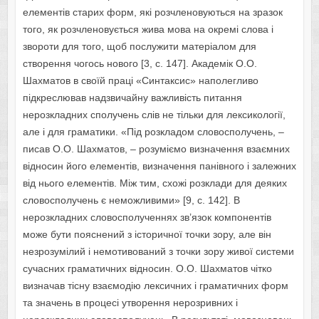
елементів старих форм, які розчленовуються на зразок
того, як розчленовується жива мова на окремі слова і
звороти для того, щоб послужити матеріалом для
створення чогось нового [3, c. 147]. Академік О.О.
Шахматов в своїй праці «Синтаксис» наполегливо
підкреслював надзвичайну важливість питання
нерозкладних сполучень слів не тільки для лексикології,
але і для граматики. «Під розкладом словосполучень, –
писав О.О. Шахматов, – розуміємо визначення взаємних
відносин його елементів, визначення панівного і залежних
від нього елементів. Між тим, схожі розклади для деяких
словосполучень є неможливими» [9, c. 142]. В
нерозкладних словосполученнях зв’язок компонентів
може бути пояснений з історичної точки зору, але він
незрозумілий і немотивований з точки зору живої системи
сучасних граматичних відносин. О.О. Шахматов чітко
визначав тісну взаємодію лексичних і граматичних форм
та значень в процесі утворення нерозривних і