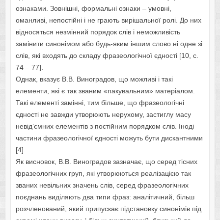
ознаками. Зовнішні, формальні ознаки – умовні,
оманливі, непостійні і не грають вирішальної ролі. До них
відносяться незмінний порядок слів і неможливість
замінити синонімом або будь-яким іншим слово ні одне зі
слів, які входять до складу фразеологічної єдності [10, c.
74 – 77].
Однак, вказує В.В. Виноградов, що можливі і такі
елементи, які є так званим «пакувальним» матеріалом.
Такі елементі замінні, тим більше, що фразеологічні
єдності не завжди утворюють нерухому, застиглу масу
невід’ємних елементів з постійним порядком слів. Іноді
частини фразеологічної єдності можуть бути дискантними
[4].
Як висновок, В.В. Виноградов зазначає, що серед тісних
фразеологічних груп, які утворюються реалізацією так
званих невільних значень слів, серед фразеологічних
поєднань виділяють два типи фраз: аналітичний, більш
розчленований, який припускає підстановку синонімів під