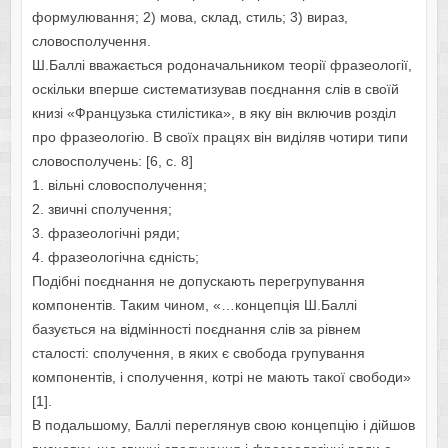
формулювання; 2) мова, склад, стиль; 3) вираз,
словосполучення.
Ш.Баллі вважається родоначальником теорії фразеології,
оскільки вперше систематизував поєднання слів в своїй
книзі «Французька стилістика», в яку він включив розділ
про фразеологію. В своїх працях він виділяв чотири типи
словосполучень: [6, c. 8]
1. вільні словосполучення;
2. звичні сполучення;
3. фразеологічні ряди;
4. фразеологічна єдність;
Подібні поєднання не допускають перегрупування
компонентів. Таким чином, «…концепція Ш.Баллі
базується на відмінності поєднання слів за рівнем
сталості: сполучення, в яких є свобода групування
компонентів, і сполучення, котрі не мають такої свободи»
[1].
В подальшому, Баллі переглянув свою концепцію і дійшов