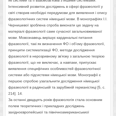
як системи та її взаємозв’язків з іншими системами.
Інтенсивний розвиток досліджень в сфері фразеології у
світі створив необхідні передумови для виявлення і опису
фразеологічних систем німецької мови. В монографіях І.І.
Чернишевої зроблена спроба виконати цю задачу на
матеріалі фразеології саме сучасної загальновживаної
мови. Мовознавець вирішує кардинальні питання
фразеології, такі як визначення ФО і об’єму фразеології,
принципи систематизації ФО, методи дослідження
фразеології в нерозривному зв’язку з загальною теорією
фразеології, що не виключає, а навпаки, припускає
виявлення специфічних особливостей фразеологічної
системи або підсистеми німецької мови. Монографії є
першою спробою узагальнити дослідження німецької
фразеології в радянській та зарубіжній германістиці [5, c.
214]. 14.
За останні двадцять років фразеологія стала основним
полем теоретичних і прикладних досліджень
західноєвропейської та північноамериканськиої