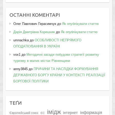
ОСТАННІ КОМЕНТАРІ
Олег Павлович Герасимчук
до
Як опублікувати статтю
Дарія Дмитрівна Корешняк
до
Як опублікувати статтю
umnachka
до
ОСОБЛИВОСТІ НЕПРЯМОГО
ОПОДАТКУВАННЯ В УКРАЇНІ
vox1
до
Методичні засади побудови стратегії розвитку
туризму в малих містах Рівненщини
anny3845
до
ПРИЧИНИ ТА НАСЛІДКИ ФОРМУВАННЯ
ДЕРЖАВНОГО БОРГУ КРАЇНИ У КОНТЕКСТІ РЕАЛІЗАЦІЇ
БОРГОВОЇ ПОЛІТИКИ
ТЕҐИ
імідж
інформація
інтернет
Європейський союз
ЄС