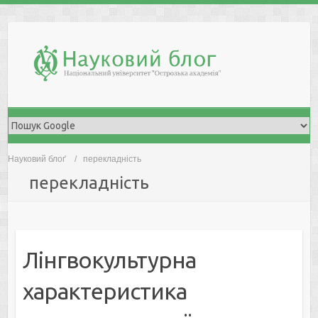
Skip
to
content
Науковий блоґ
перекладність
перекладність
Лінгвокультурна
характеристика