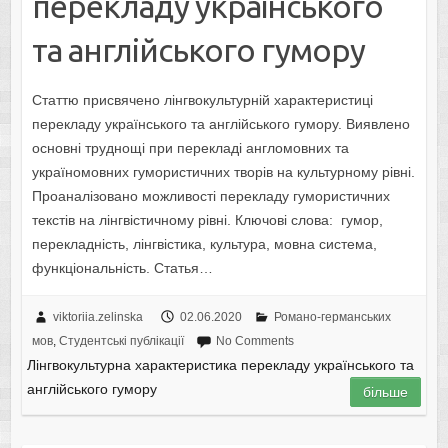
перекладу українського
та англійського гумору
Статтю присвячено лінгвокультурній характеристиці
перекладу українського та англійського гумору. Виявлено
основні труднощі при перекладі англомовних та
україномовних гумористичних творів на культурному рівні.
Проаналізовано можливості перекладу гумористичних
текстів на лінгвістичному рівні. Ключові слова: гумор,
перекладність, лінгвістика, культура, мовна система,
функціональність. Статья…
viktoriia.zelinska
02.06.2020
Романо-германських
мов
,
Студентські публікації
No Comments
Лінгвокультурна характеристика перекладу українського та
англійського гумору
більше