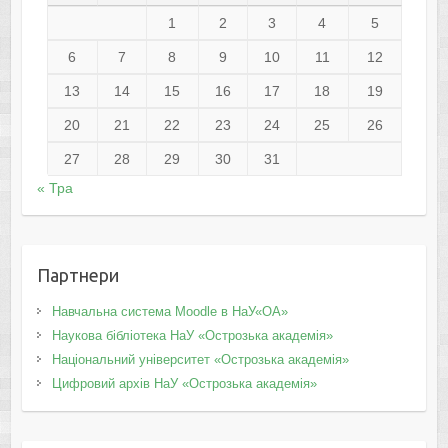
1
2
3
4
5
6
7
8
9
10
11
12
13
14
15
16
17
18
19
20
21
22
23
24
25
26
27
28
29
30
31
« Тра
Партнери
Навчальна система Moodle в НаУ«ОА»
Наукова бібліотека НаУ «Острозька академія»
Національний університет «Острозька академія»
Цифровий архів НаУ «Острозька академія»