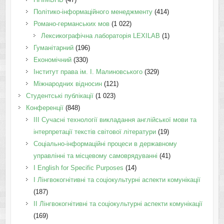
Політико-інформаційного менеджменту
(414)
Романо-германських мов
(1 022)
Лексикографічна лабораторія LEXILAB
(1)
Гуманітарний
(196)
Економічний
(330)
Інститут права ім. І. Малиновського
(329)
Міжнародних відносин
(121)
Студентські публікації
(1 023)
Конференції
(848)
III Сучасні технології викладання англійської мови та
інтерпретації текстів світової літератури
(19)
Соціально-інформаційні процеси в державному
управлінні та місцевому самоврядуванні
(41)
І English for Specific Purposes
(14)
I Лінгвокогнітивні та соціокультурні аспекти комунікації
(187)
IІ Лінгвокогнітивні та соціокультурні аспекти комунікації
(169)