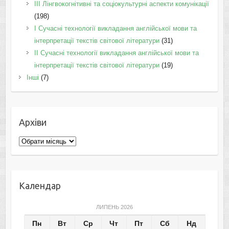
IІI Лінгвокогнітивні та соціокультурні аспекти комунікації
(198)
I Cучасні технології викладання англійської мови та
інтерпретації текстів світової літератури
(31)
II Cучасні технології викладання англійської мови та
інтерпретації текстів світової літератури
(19)
Інші
(7)
Архіви
Архіви
Календар
ЛИПЕНЬ 2026
Пн
Вт
Ср
Чт
Пт
Сб
Нд