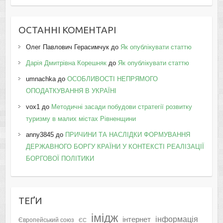
ОСТАННІ КОМЕНТАРІ
Олег Павлович Герасимчук
до
Як опублікувати статтю
Дарія Дмитрівна Корешняк
до
Як опублікувати статтю
umnachka
до
ОСОБЛИВОСТІ НЕПРЯМОГО
ОПОДАТКУВАННЯ В УКРАЇНІ
vox1
до
Методичні засади побудови стратегії розвитку
туризму в малих містах Рівненщини
anny3845
до
ПРИЧИНИ ТА НАСЛІДКИ ФОРМУВАННЯ
ДЕРЖАВНОГО БОРГУ КРАЇНИ У КОНТЕКСТІ РЕАЛІЗАЦІЇ
БОРГОВОЇ ПОЛІТИКИ
ТЕҐИ
імідж
інформація
інтернет
Європейський союз
ЄС