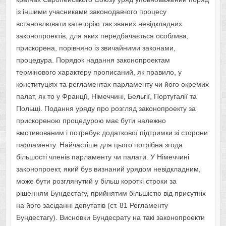
із іншими учасниками законодавчого процесу
встановлювати категорію так званих невідкладних
законопроектів, для яких передбачається особлива,
прискорена, порівняно із звичайними законами,
процедура. Порядок надання законопроектам
термінового характеру прописаний, як правило, у
конституціях та регламентах парламенту чи його окремих
палат, як то у Франції, Німеччині, Бельгії, Португалії та
Польщі. Подання уряду про розгляд законопроекту за
прискореною процедурою має бути належно
вмотивованим і потребує додаткової підтримки зі сторони
парламенту. Найчастіше для цього потрібна згода
більшості членів парламенту чи палати. У Німеччині
законопроект, який був визнаний урядом невідкладним,
може бути розглянутий у більш короткі строки за
рішенням Бундестагу, прийнятим більшістю від присутніх
на його засіданні депутатів (ст. 81 Регламенту
Бундестагу). Висновки Бундесрату на такі законопроекти