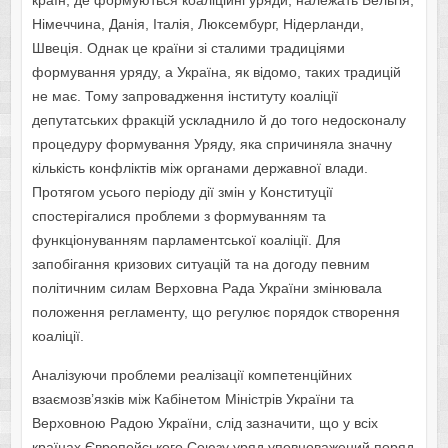
країн, де формуються коаліційні уряди, належать Бельгія,
Німеччина, Данія, Італія, Люксембург, Нідерланди,
Швеція. Однак це країни зі сталими традиціями
формування уряду, а Україна, як відомо, таких традицій
не має. Тому запровадження інституту коаліції
депутатських фракцій ускладнило й до того недосконалу
процедуру формування Уряду, яка спричиняла значну
кількість конфліктів між органами державної влади.
Протягом усього періоду дії змін у Конституції
спостерігалися проблеми з формуванням та
функціонуванням парламентської коаліції. Для
запобігання кризових ситуацій та на догоду певним
політичним силам Верховна Рада України змінювала
положення регламенту, що регулює порядок створення
коаліції.
Аналізуючи проблеми реалізації компетенційних
взаємозв’язків між Кабінетом Міністрів України та
Верховною Радою України, слід зазначити, що у всіх
країнах Європейського Союзу уряд уповноважений поряд