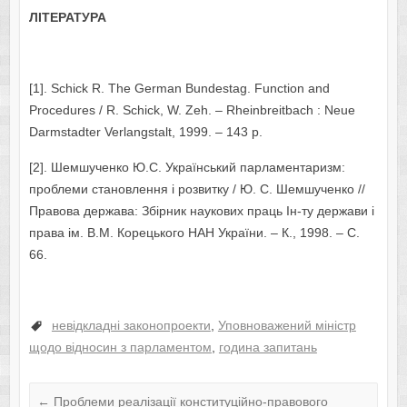
ЛІТЕРАТУРА
[1]. Schick R. The German Bundestag. Function and
Procedures / R. Schick, W. Zeh. – Rheinbreitbach : Neue
Darmstadter Verlangstalt, 1999. – 143 p.
[2]. Шемшученко Ю.С. Український парламентаризм:
проблеми становлення і розвитку / Ю. С. Шемшученко //
Правова держава: Збірник наукових праць Ін-ту держави і
права ім. В.М. Корецького НАН України. – К., 1998. – С.
66.
невідкладні законопроекти
,
Уповноважений міністр
щодо відносин з парламентом
,
година запитань
←
Проблеми реалізації конституційно-правового