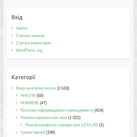
Вхід
Увійти
Стрічка записів
Стрічка коментарів
WordPress.org
Категорії
Факультети/інститути
(2 618)
ННІСГМ
(50)
ННІМВНБ
(47)
Політико-інформаційного менеджменту
(414)
Романо-германських мов
(1 022)
Лексикографічна лабораторія LEXILAB
(1)
Гуманітарний
(196)