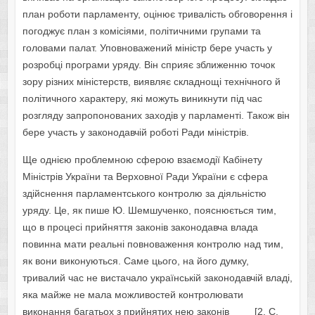
план роботи парламенту, оцінює тривалість обговорення і
погоджує план з комісіями, політичними групами та
головами палат. Уповноважений міністр бере участь у
розробці програми уряду. Він сприяє зближенню точок
зору різних міністерств, виявляє складнощі технічного й
політичного характеру, які можуть виникнути під час
розгляду запропонованих заходів у парламенті. Також він
бере участь у законодавчій роботі Ради міністрів.
Ще однією проблемною сферою взаємодії Кабінету
Міністрів України та Верховної Ради України є сфера
здійснення парламентського контролю за діяльністю
уряду. Це, як пише Ю. Шемшученко, пояснюється тим,
що в процесі прийняття законів законодавча влада
повинна мати реальні повноваження контролю над тим,
як вони виконуються. Саме цього, на його думку,
тривалий час не вистачало українській законодавчій владі,
яка майже не мала можливостей контролювати
виконання багатьох з прийнятих нею законів [2, С.