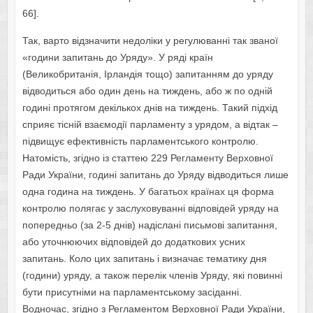
66].
Так, варто відзначити недоліки у регулюванні так званої
«години запитань до Уряду». У ряді країн
(Великобританія, Ірландія тощо) запитанням до уряду
відводиться або один день на тиждень, або ж по одній
годині протягом декількох днів на тиждень. Такий підхід
сприяє тісній взаємодії парламенту з урядом, а відтак –
підвищує ефективність парламентського контролю.
Натомість, згідно із статтею 229 Регламенту Верховної
Ради України, годині запитань до Уряду відводиться лише
одна година на тиждень. У багатьох країнах ця форма
контролю полягає у заслуховуванні відповідей уряду на
попередньо (за 2-5 днів) надіслані письмові запитання,
або уточнюючих відповідей до додаткових усних
запитань. Коло цих запитань і визначає тематику дня
(години) уряду, а також перелік членів Уряду, які повинні
бути присутніми на парламентському засіданні.
Водночас, згідно з Регламентом Верховної Ради України,