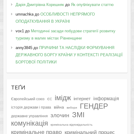
Дарія Дмитрівна Корешняк
до
Як опублікувати статтю
umnachka
до
ОСОБЛИВОСТІ НЕПРЯМОГО
ОПОДАТКУВАННЯ В УКРАЇНІ
vox1
до
Методичні засади побудови стратегії розвитку
туризму в малих містах Рівненщини
anny3845
до
ПРИЧИНИ ТА НАСЛІДКИ ФОРМУВАННЯ
ДЕРЖАВНОГО БОРГУ КРАЇНИ У КОНТЕКСТІ РЕАЛІЗАЦІЇ
БОРГОВОЇ ПОЛІТИКИ
ТЕҐИ
імідж
інформація
інтернет
Європейський союз
ЄС
ГЕНДЕР
війна
історія держави і права
вибори
ЗМІ
злочин
державне управління
комунікація
кримінальна відповідальність
кримінальне право
кримінальний процес