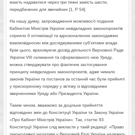
мають надаватися через три тижні замість шести,
передбачених для звичайних [1, Р. 54].
На нашу думку, запровадження можливості подання
Кабінетом Міністрів України невідкладних законопроектів
сприяло б оптимізації та вдосконаленню законодавчих
взаємовідносин між досліджуваними суб’єктами влади.
Крім цього, враховуючи досвід діяльності Верховної Ради
України VIII скликання та сформованого нею Уряду,
можна стверджувати про фактичне застосування
принципу невідкладних законопроектів, адже чимало
законів України та постанов за останній час були прийняті
у прискореному порядку у зв’язку із відповідними
зверненнями Уряду або Президента України.
Таким чином, вважаємо за доцільне прийняття
відповідних змін до Конституції України та Закону України
«Про Кабінет Міністрів України». Так, статтю 93
Конституції України слід викласти у такій редакції: «Право
законодавчої ініціативи у Верховній Раді України належить