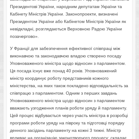
Президентові України, народним депутатам України та
Кабінету Міністрів України. Законопроекти, визначені
Президентом України або Кабінетом Міністрів України як
невідкладні, розглядаються Верховною Радою України
позачергово».
У Франції для забезпечення ефективної співпраці між
виконавчою та законодавчою владою створено посаду
Уповноваженого міністра щодо відносин з парламентом.
Ця посада існує вже понад 40 років. Уповноважений
міністр координує роботу представників кожного
міністерства, на яких також покладено відповідальність за
співпрацю з парламентом. Одним з перших завдань
Уповноваженого міністра щодо відносин з парламентом
вважають узгодження планів роботи уряду й парламенту.
Цей процес відбувається через участь міністра в розробці
програми роботи уряду на півроку та підготовці порядку
денного засідань парламенту на кожні 3 тижні. Міністр
впливає на організацію законотворчого процесу: складає