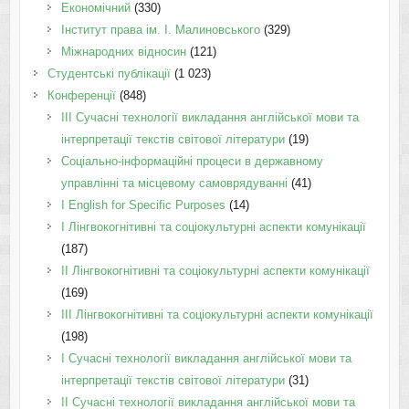
Економічний
(330)
Інститут права ім. І. Малиновського
(329)
Міжнародних відносин
(121)
Студентські публікації
(1 023)
Конференції
(848)
III Сучасні технології викладання англійської мови та
інтерпретації текстів світової літератури
(19)
Соціально-інформаційні процеси в державному
управлінні та місцевому самоврядуванні
(41)
І English for Specific Purposes
(14)
I Лінгвокогнітивні та соціокультурні аспекти комунікації
(187)
IІ Лінгвокогнітивні та соціокультурні аспекти комунікації
(169)
IІI Лінгвокогнітивні та соціокультурні аспекти комунікації
(198)
I Cучасні технології викладання англійської мови та
інтерпретації текстів світової літератури
(31)
II Cучасні технології викладання англійської мови та