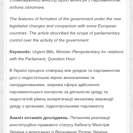
Уповноважений міністр щодо відносин з парламентом,
година запитань
The features of formation of the government under the new
legislative changes and сomparison with some European
countries. The article described the scope of parliamentary
control over the activity of the government
Keywords:
Urgent Bills, Minister Plenipotentiary for relations
with the Parliament, Question Hour
В Україні процеси співпраці між урядом та парламентом
досі є недостатньою мірою визначеними та
скоординованими, зокрема сфера здійснення
парламентського контролю за діяльністю уряду та
недостатній рівень конкретизації механізму взаємодії
уряду з органами, підконтрольними парламенту.
Аналіз останніх досліджень.
Питанням реалізації
конституційно-правового статусу Кабінету Міністрів
України у відносинах із Верховною Радою України