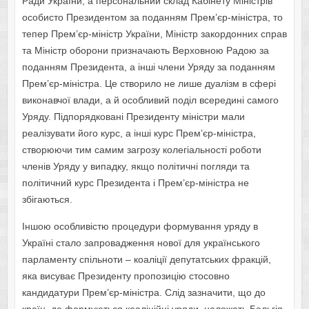
Ради України, а персональний склад Кабінету Міністрів
особисто Президентом за поданням Прем’єр-міністра, то
тепер Прем’єр-міністр України, Міністр закордонних справ
та Міністр оборони призначають Верховною Радою за
поданням Президента, а інші члени Уряду за поданням
Прем’єр-міністра. Це створило не лише дуалізм в сфері
виконавчої влади, а й особливий поділ всередині самого
Уряду. Підпорядковані Президенту міністри мали
реалізувати його курс, а інші курс Прем’єр-міністра,
створюючи тим самим загрозу колегіальності роботи
членів Уряду у випадку, якщо політичні погляди та
політичний курс Президента і Прем’єр-міністра не
збігаються.
Іншою особливістю процедури формування уряду в
Україні стало запровадження нової для українського
парламенту спільноти – коаліції депутатських фракцій,
яка висуває Президенту пропозицію стосовно
кандидатури Прем’єр-міністра. Слід зазначити, що до