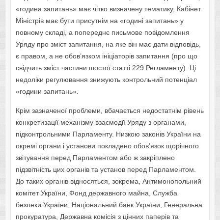
«година запитань» має чітко визначену тематику, Кабінет
Міністрів має бути присутнім на «годині запитань» у
повному складі, а попереднє письмове повідомлення
Уряду про зміст запитання, на яке він має дати відповідь,
є правом, а не обов’язком ініціаторів запитання (про що
свідчить зміст частини шостої статті 229 Регламенту). Ці
недоліки регулювання знижують контрольний потенціал
«години запитань».
Крім зазначеної проблеми, вбачається недостатнім рівень
конкретизації механізму взаємодії Уряду з органами,
підконтрольними Парламенту. Низкою законів України на
окремі органи і установи покладено обов’язок щорічного
звітування перед Парламентом або ж закріплено
підзвітність цих органів та установ перед Парламентом.
До таких органів відносяться, зокрема, Антимонопольний
комітет України, Фонд державного майна, Служба
безпеки України, Національний банк України, Генеральна
прокуратура, Державна комісія з цінних паперів та