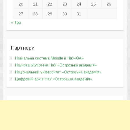
20
21
22
23
24
25
26
27
28
29
30
31
« Тра
Партнери
Навчальна система Moodle в НаУ«ОА»
Наукова бібліотека НаУ «Острозька академія»
Національний університет «Острозька академія»
Цифровий архів НаУ «Острозька академія»