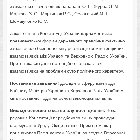
займаються такі вчені як Барабаш Ю. Г., Журба Я. М.,
Маркова З. С., Мартинюк Р. С., Ославський М. І.,
Шемшученко Ю.С.
Закріплення в Конституції України парламентсько-
президентської форми державного правління фактично
забезпечило безпроблемну реалізацію компетенційних
взаємозв’язків між Урядом та Верховною Радою України.
Проте така ситуація потенційно наражає такі
взаємозв’язки на проблеми суто політичного характеру.
Постановка завдання:
дослідити сферу взаємодії
Кабінету Міністрів України та Верховної Ради України у
світлі останніх подій на основі законодавчих актів.
Виклад основного матеріалу дослідження.
Нова
редакція Конституції передбачала зміну процедури
формування Уряду. Якщо раніше Прем’єр-міністр
призначався Президентом України за згодою Верховної