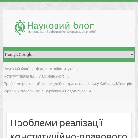
Skip
to
content
Науковий блоґ
Факультети/інститути
Інститут права ім. І. Малиновського
Проблеми реалізації конституційно-правового статусу Кабінету Міністрів
України у відносинах із Верховною Радою України
Проблеми реалізації
конституційно-правового