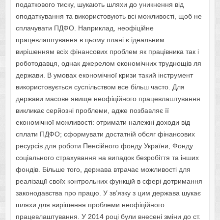
податкового тиску, шукають шляхи до уникнення від
оподаткування та використовують всі можливості, щоб не
сплачувати ПДФО. Наприклад, неофіційне
працевлаштування в цьому плані є ідеальним
вирішенням всіх фінансових проблем як працівника так і
роботодавця, однак джерелом економічних труднощів ля
держави. В умовах економічної кризи такий інструмент
використовується суспільством все більш часто. Для
держави масове явище неофіційного працевлаштування
викликає серйозні проблеми, адже позбавляє її
економічної можливості: отримати належні доходи від
сплати ПДФО; сформувати достатній обсяг фінансових
ресурсів для роботи Пенсійного фонду України, Фонду
соціального страхування на випадок безробіття та інших
фондів. Більше того, держава втрачає можливості для
реалізації своїх контрольних функцій в сфері дотримання
законодавства про працю. У зв’язку з цим держава шукає
шляхи для вирішення проблеми неофіційного
працевлаштування. У 2014 році були внесені зміни до ст.