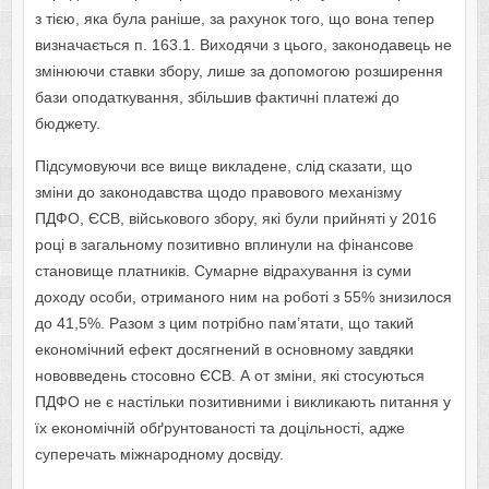
з тією, яка була раніше, за рахунок того, що вона тепер
визначається п. 163.1. Виходячи з цього, законодавець не
змінюючи ставки збору, лише за допомогою розширення
бази оподаткування, збільшив фактичні платежі до
бюджету.
Підсумовуючи все вище викладене, слід сказати, що
зміни до законодавства щодо правового механізму
ПДФО, ЄСВ, військового збору, які були прийняті у 2016
році в загальному позитивно вплинули на фінансове
становище платників. Сумарне відрахування із суми
доходу особи, отриманого ним на роботі з 55% знизилося
до 41,5%. Разом з цим потрібно пам’ятати, що такий
економічний ефект досягнений в основному завдяки
нововведень стосовно ЄСВ. А от зміни, які стосуються
ПДФО не є настільки позитивними і викликають питання у
їх економічній обґрунтованості та доцільності, адже
суперечать міжнародному досвіду.