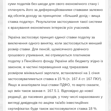
суми податків без шкоди для свого економічного стану і
сплачують його за диференційованими ставками залежно
від обсягів доходу за принципом: «більший дохід – вища
ставка податку». Результатом застосування такої системи
є врахування економічних інтересів усіх учасників.
Україна застосовує принцип єдиної ставки податку за
виключення одного винятку, коли застосовується менший
розмір ставки. Для пенсій, щомісячного довічного
грошового утримання, які отримуються платником
податку з Пенсійного фонду України або бюджету згідно із
законом, в частині перевищення над триразовим
розміром мінімальної зарплати, встановленої на 1 січня
застосовуватиметься ставка в 15 % (п. 167.4 ст. 167 ПКУ).
Якщо ж аналізувати інші ставки ПДФО, то варто сказати,
що змін також зазнав п. 167.5.1. Відповідно до нової
редакції, до пасивних доходів, у тому числі нарахованих у
вигляді дивідендів по акціям та/або інвестиційних
сертифікатах буде також застосовуватися ставка 18 %.