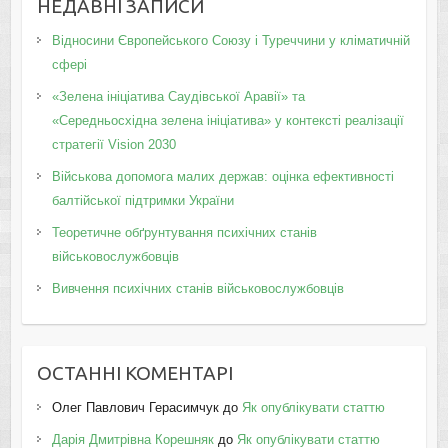
НЕДАВНІ ЗАПИСИ
Відносини Європейського Союзу і Туреччини у кліматичній
сфері
«Зелена ініціатива Саудівської Аравії» та
«Середньосхідна зелена ініціатива» у контексті реалізації
стратегії Vision 2030
Військова допомога малих держав: оцінка ефективності
балтійської підтримки України
Теоретичне обґрунтування психічних станів
військовослужбовців
Вивчення психічних станів військовослужбовців
ОСТАННІ КОМЕНТАРІ
Олег Павлович Герасимчук
до
Як опублікувати статтю
Дарія Дмитрівна Корешняк
до
Як опублікувати статтю