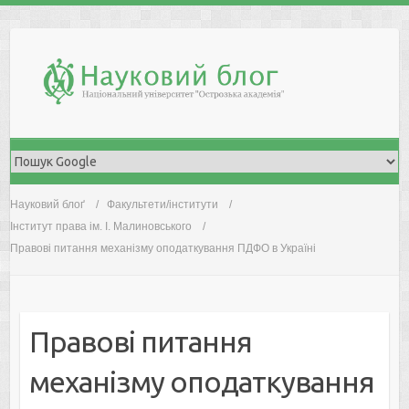
Skip
to
content
Науковий блоґ
Факультети/інститути
Інститут права ім. І. Малиновського
Правові питання механізму оподаткування ПДФО в Україні
Правові питання
механізму оподаткування