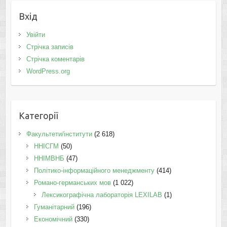
Вхід
Увійти
Стрічка записів
Стрічка коментарів
WordPress.org
Категорії
Факультети/інститути
(2 618)
ННІСГМ
(50)
ННІМВНБ
(47)
Політико-інформаційного менеджменту
(414)
Романо-германських мов
(1 022)
Лексикографічна лабораторія LEXILAB
(1)
Гуманітарний
(196)
Економічний
(330)