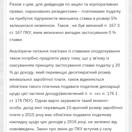
Разом з цим, для дивідендів по акціях та корпоративних
правах, нарахованих резидентами – платниками податку
на прибуток підприємств зменшена ставка в розмірі 5%
залишилася незмінною. Також , не був змінений п. 167.3
ст. 167 ПКУ, яким визначено випадки застосування 0 %
ставки.
Аналізуючи питання пов’язані із ставками оподаткування
також потрібно приділити увагу тому, що у зв’язку із
скасуванням принципу застосування ставки податку у 20
% до доходу, який перевищує десятикратний розмір
мінімальної заробітної плати, також відміняється
обов’язок такого платника подавати податкові декларації
щодо цієї частини доходу(виключений п. п. «є» п. 176.1
ст. 176 ПКУ). Однак варто зауважити такий момент:
особа, дохід якої перевищив 10-кратний розмір заробітної
плати у 2015 році має обов’язок подавати податкову
накладну щодо цих доходів у 2016 році, не залежно від
нововведень. Закон про зміни до ПКУ вступив у силу