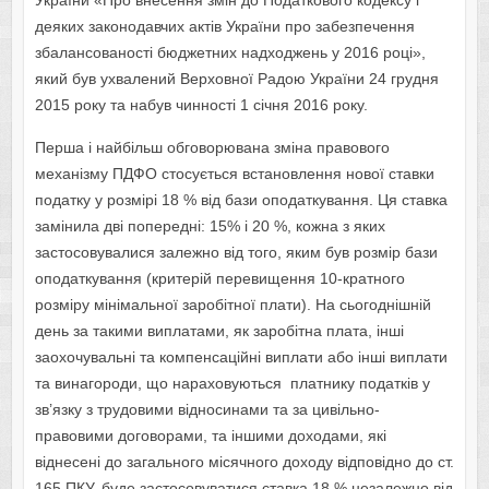
України «Про внесення змін до Податкового кодексу і
деяких законодавчих актів України про забезпечення
збалансованості бюджетних надходжень у 2016 році»,
який був ухвалений Верховної Радою України 24 грудня
2015 року та набув чинності 1 січня 2016 року.
Перша і найбільш обговорювана зміна правового
механізму ПДФО стосується встановлення нової ставки
податку у розмірі 18 % від бази оподаткування. Ця ставка
замінила дві попередні: 15% і 20 %, кожна з яких
застосовувалися залежно від того, яким був розмір бази
оподаткування (критерій перевищення 10-кратного
розміру мінімальної заробітної плати). На сьогоднішній
день за такими виплатами, як заробітна плата, інші
заохочувальні та компенсаційні виплати або інші виплати
та винагороди, що нараховуються платнику податків у
зв’язку з трудовими відносинами та за цивільно-
правовими договорами, та іншими доходами, які
віднесені до загального місячного доходу відповідно до ст.
165 ПКУ, буде застосовуватися ставка 18 % незалежно від