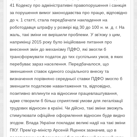
41 Кодексу про адміністративні правопорушення і санкція
за порушення вимог законодавства про працю, відповідно
до ч. 1 статті, стала передбачати накладення на
роботодавця штрафу у розмірі від 30 до 100 н. м. д. г. На
жаль, такі зміни не вирішили проблеми. У зв’язку з цим,
наприкінці 2015 року було ініційоване питання про
внесення змін до механізму ПДФО, які змогли б
трансформувати податок до тих суспільних умов, в яких
перебуває зараз населення. Передбачалося, що
зменшення ставок єдиного соціального внеску та
визначення порівняно середньої ставки ПДФО змогло б
зменшити податкове навантаження та, відповідно,
позитивно вплинути на відносини працевлаштування,
адже створили б більш сприятливі умови для легалізації
трудових відносин в країні. Чи дійсно, такі зміни зможуть
стимулювати офіційне оформлення відносин буде видно
згодом. Влада України покладає великі надії на такі зміни
ПКУ. Прем’єр-міністр Арсеній Яценюк зазначив, що в