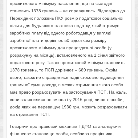
прожиткового мінімуму населення, що на сьогодні
становить 1378 гривень – не справдились. Відповідно до
Перехідних положень ПКУ розмір податкової соціальної
пільги для будь-якого платника податку, який отримує
заробітню плату від одного роботодавця у вигляді
заробітної плати дорівнює 50 відсоткам розміру
прожиткового мінімуму для працездатної особи (у
розрахунку на місяць), встановленого на 1 січня звітного
податкового року. Так як прожитковий мінімум становить –
1378 гривень, то ПСП дорівнює – 689 гривень. Окрім
цього, також не справдилися надії стосовно підвищення
граничної суми доходу, в межах отримання якого особа
має право розраховувати на застосування ПСП. На жаль,
вони залишилися не змінна і у 2016 році, лише ті особи,
дохід яких не перевищує 1930 грн. можуть розраховувати
на отримання ПСП.
Говорячи про правовий механізм ПДФО та аналізуючи
фінансове становище особи, особливо працівника,