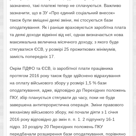
зазначено, такі платежі тепер не сплачуються. Важливо
зазначити, що в ЗУ «Про єдиний соціальний внесок»
також були вміщені деякі зміни, які стосуються бази
оподаткування. Як і раніше враховуються заробітна плата
та деякі доходи відмінні від неї, однак визначається нова
максимальна величина місячного доходу, з якого буде
стягуватися ЄСВ, у розмірі 25 прожиткових мінімумів,
замість попередніх 17.
Окрім ПДФО та ЄСВ, із заробітної плати працівника
протягом 2016 року також буде здійснено відрахування
на оплату військового збору у розмірі 1,5 % бази
оподаткування, адже, відповідно до Перехідних положень
ПКУ, збір планується стягувати до часу, поки не буде
завершена антитерористична операція. Зміни правового
механізму військового збору, які почали діяти з 1 січня
2016 року відповідно до змін п. п. 1. 2 підпункту 16-1
підрз. 10 розділу 20 Перехідних положень ПКУ
передбачали розширення бази оподаткування, порівняно