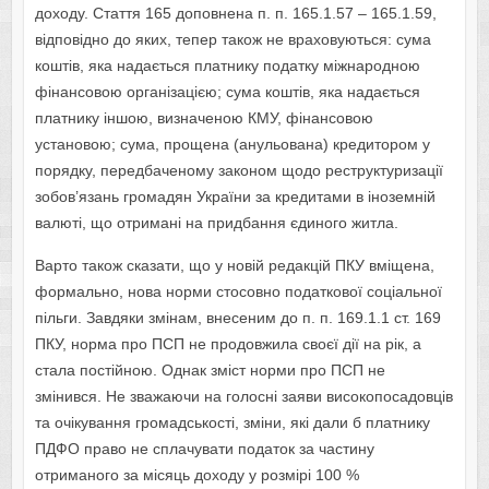
доходу. Стаття 165 доповнена п. п. 165.1.57 – 165.1.59,
відповідно до яких, тепер також не враховуються: сума
коштів, яка надається платнику податку міжнародною
фінансовою організацією; сума коштів, яка надається
платнику іншою, визначеною КМУ, фінансовою
установою; сума, прощена (анульована) кредитором у
порядку, передбаченому законом щодо реструктуризації
зобов’язань громадян України за кредитами в іноземній
валюті, що отримані на придбання єдиного житла.
Варто також сказати, що у новій редакцій ПКУ вміщена,
формально, нова норми стосовно податкової соціальної
пільги. Завдяки змінам, внесеним до п. п. 169.1.1 ст. 169
ПКУ, норма про ПСП не продовжила своєї дії на рік, а
стала постійною. Однак зміст норми про ПСП не
змінився. Не зважаючи на голосні заяви високопосадовців
та очікування громадськості, зміни, які дали б платнику
ПДФО право не сплачувати податок за частину
отриманого за місяць доходу у розмірі 100 %