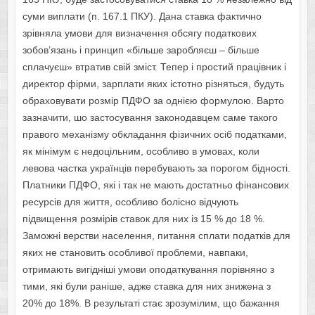
суми виплати (п. 167.1 ПКУ). Дана ставка фактично
зрівняла умови для визначення обсягу податкових
зобов’язань і принцип «більше заробляєш – більше
сплачуєш» втратив свій зміст. Тепер і простий працівник і
директор фірми, зарплати яких істотно різняться, будуть
обраховувати розмір ПДФО за однією формулою. Варто
зазначити, шо застосування законодавцем саме такого
правого механізму обкладання фізичних осіб податками,
як мінімум є недоцільним, особливо в умовах, коли
левова частка українців перебувають за порогом бідності.
Платники ПДФО, які і так не мають достатньо фінансових
ресурсів для життя, особливо болісно відчують
підвищення розмірів ставок для них із 15 % до 18 %.
Заможні верстви населення, питання сплати податків для
яких не становить особливої проблеми, навпаки,
отримають вигідніші умови оподаткування порівняно з
тими, які були раніше, адже ставка для них знижена з
20% до 18%. В результаті стає зрозумілим, що бажання