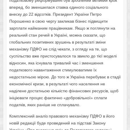
податковому реформуванні був зроблений великий крок
вперед, бо зменшилася ставка єдиного соціального
внеску до 22 відсотків. Президент України Петро
Порошенко в свою чергу закликав бізнес підвищити
зарплати найманим працівникам. Якщо ж поглянути на
реальний стан речей в Україні, можна сказати, що
глобальних позитивних зрушень в результаті зміни
механізму ПДФО не слід чекати, з огляду на те, що
суспільство вже пристосувалося та звикло до тієї моделі
відносин, яка існувала тривалий час і зменшення
податкового навантаження стимулюватиме їх
недостатньою мірою. До того ж Україна перебуває в стадії
економічної кризи, в результаті чого населення не
наділене достатньою кількістю фінансових ресурсів, щоб
ініціювати процес фактично «добровільної» сплати
податків, яких раніше не сплачувало.
Комплексний аналіз правового механізму ПДФО в його
новій редакції буде проведений на підставі Закону