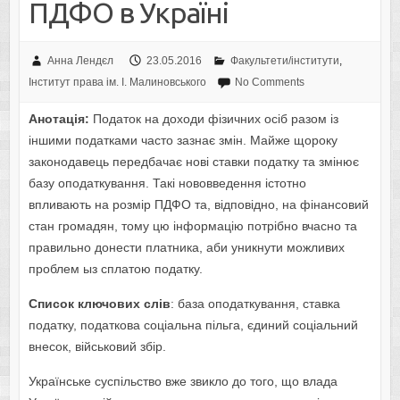
ПДФО в Україні
Анна Лендєл
23.05.2016
Факультети/інститути
,
Інститут права ім. І. Малиновського
No Comments
Анотація:
Податок на доходи фізичних осіб разом із
іншими податками часто зазнає змін. Майже щороку
законодавець передбачає нові ставки податку та змінює
базу оподаткування. Такі нововведення істотно
впливають на розмір ПДФО та, відповідно, на фінансовий
стан громадян, тому цю інформацію потрібно вчасно та
правильно донести платника, аби уникнути можливих
проблем ыз сплатою податку.
Список ключових слів
: база оподаткування, ставка
податку, податкова соціальна пільга, єдиний соціальний
внесок, військовий збір.
Українське суспільство вже звикло до того, що влада