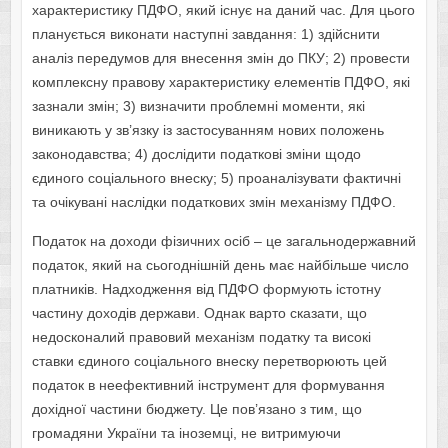
характеристику ПДФО, який існує на даний час. Для цього
планується виконати наступні завдання: 1) здійснити
аналіз передумов для внесення змін до ПКУ; 2) провести
комплексну правову характеристику елементів ПДФО, які
зазнали змін; 3) визначити проблемні моменти, які
виникають у зв’язку із застосуванням нових положень
законодавства; 4) дослідити податкові зміни щодо
єдиного соціального внеску; 5) проаналізувати фактичні
та очікувані наслідки податкових змін механізму ПДФО.
Податок на доходи фізичних осіб – це загальнодержавний
податок, який на сьогоднішній день має найбільше число
платників. Надходження від ПДФО формують істотну
частину доходів держави. Однак варто сказати, що
недосконалий правовий механізм податку та високі
ставки єдиного соціального внеску перетворюють цей
податок в неефективний інструмент для формування
дохідної частини бюджету. Це пов’язано з тим, що
громадяни України та іноземці, не витримуючи