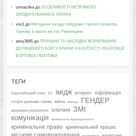
umnachka
до
ОСОБЛИВОСТІ НЕПРЯМОГО
ОПОДАТКУВАННЯ В УКРАЇНІ
vox1
до
Методичні засади побудови стратегії розвитку
туризму в малих містах Рівненщини
anny3845
до
ПРИЧИНИ ТА НАСЛІДКИ ФОРМУВАННЯ
ДЕРЖАВНОГО БОРГУ КРАЇНИ У КОНТЕКСТІ РЕАЛІЗАЦІЇ
БОРГОВОЇ ПОЛІТИКИ
ТЕҐИ
імідж
інформація
інтернет
Європейський союз
ЄС
ГЕНДЕР
війна
історія держави і права
вибори
ЗМІ
злочин
державне управління
комунікація
кримінальна відповідальність
кримінальне право
кримінальний процес
місцеве самоврядування
маркетинг
маніпуляція