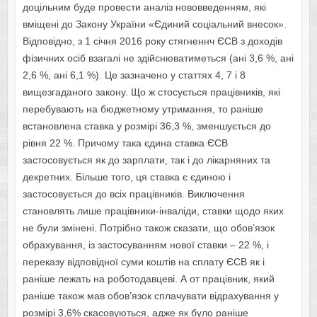
доцільним буде провести аналіз нововведенням, які
вміщені до Закону України «Єдиний соціальний внесок».
Відповідно, з 1 січня 2016 року стягненнч ЄСВ з доходів
фізичних осіб взагалі не здійснюватиметься (ані 3,6 %, ані
2,6 %, ані 6,1 %). Це зазначено у статтях 4, 7 і 8
вищезгаданого закону. Що ж стосується працівників, які
перебувають на бюджетному утримання, то раніше
встановлена ставка у розмірі 36,3 %, зменшується до
рівня 22 %. Причому така єдина ставка ЄСВ
застосовується як до зарплати, так і до лікарняних та
декретних. Більше того, ця ставка є єдиною і
застосовується до всіх працівників. Виключення
становлять лише працівники-інваліди, ставки щодо яких
не були змінені. Потрібно також сказати, що обов’язок
обрахування, із застосуванням нової ставки – 22 %, і
переказу відповідної суми коштів на сплату ЄСВ як і
раніше лежать на роботодавцеві. А от працівник, який
раніше також мав обов’язок сплачувати відрахування у
розмірі 3,6% скасовуються, адже як було раніше