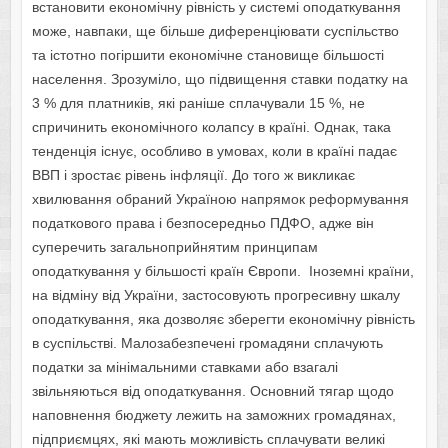
встановити економічну рівність у системі оподаткування
може, навпаки, ще більше диференціювати суспільство
та істотно погіршити економічне становище більшості
населення. Зрозуміло, що підвищення ставки податку на
3 % для платників, які раніше сплачували 15 %, не
спричинить економічного колапсу в країні. Однак, така
тенденція існує, особливо в умовах, коли в країні падає
ВВП і зростає рівень інфляції. До того ж викликає
хвилювання обраний Україною напрямок реформування
податкового права і безпосередньо ПДФО, адже він
суперечить загальноприйнятим принципам
оподаткування у більшості країн Європи. Іноземні країни,
на відміну від України, застосовують прогресивну шкалу
оподаткування, яка дозволяє зберегти економічну рівність
в суспільстві. Малозабезпечені громадяни сплачують
податки за мінімальними ставками або взагалі
звільняються від оподаткування. Основний тягар щодо
наповнення бюджету лежить на заможних громадянах,
підприємцях, які мають можливість сплачувати великі