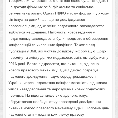
Трофімов М. О. останньою статтею якого була: «Податок
на доходи фізичних осіб: фіскальна та соціально-
регулятивна роль». Однак ПДФО у тому форматі, у якому
він існує на даний час, ще не досліджувався
правознавцями, адже зміни податкового законодавства
відбулися нещодавно. Натомість, нововведення у
податковому законодавстві були предметом обговорення
конференцій та численних брифінгів. Також є ряд
публікацій у ЗМІ, які містять довідкову інформацію щодо
переліку та змісту деяких податкових змін, які відбулися у
2016 році. Варто підкреслити, що питання, відносно
нового правового механізму ПДФО дійсно потребує
наукового дослідження, адже серед громадськості
України, через недостатню поінформованість, піднялася
хвиля незадоволення та нерозуміння нових податкових
порядків. На підставі вище викладеного, існує
обґрунтована необхідність у проведенні дослідження
питання нового правового механізму ПДФО. Головна ціль
наукової статті – надати комплексу правову