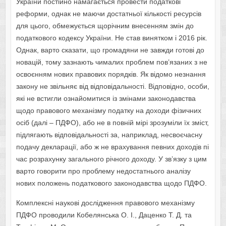
України постійно намагається провести податкові
реформи, однак не маючи достатньої кількості ресурсів
для цього, обмежується щорічним внесенням змін до
податкового кодексу України. Не став винятком і 2016 рік.
Однак, варто сказати, що громадяни не завжди готові до
новацій, тому зазнають чималих проблем пов’язаних з не
освоєнням нових правових порядків. Як відомо незнання
закону не звільняє від відповідальності. Відповідно, особи,
які не встигли ознайомитися із змінами законодавства
щодо правового механізму податку на доходи фізичних
осіб (далі – ПДФО), або не в повній мірі зрозуміли їх зміст,
підлягають відповідальності за, наприклад, несвоєчасну
подачу декларації, або ж не врахування певних доходів пі
час розрахунку загального річного доходу. У зв’язку з цим
варто говорити про проблему недостатнього аналізу
нових положень податкового законодавства щодо ПДФО.
Комплексні наукові дослідження правового механізму
ПДФО проводили Кобелянська О. І., Даценко Т. Д. та