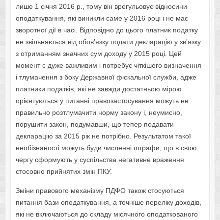
лише 1 січня 2016 р., тому він врегульовує відносини
оподаткування, які виникли саме у 2016 році і не має
зворотної дії в часі. Відповідно до цього платник податку
не звільняється від обов’язку подати декларацію у зв’язку
з отриманням значних сум доходу у 2015 році. Цей
момент є дуже важливим і потребує чіткішого визначення
і тлумачення з боку Державної фіскальної служби, адже
платники податків, які не завжди достатньою мірою
орієнтуються у питанні правозастосування можуть не
правильно розтлумачити норму закону і, неумисно,
порушити закон, подумавши, що тепер подавати
декларацію за 2015 рік не потрібно. Результатом такої
необізнаності можуть буди численні штрафи, що в свою
чергу сформують у суспільства негативне враження
стосовно прийнятих змін ПКУ.
Зміни правового механізму ПДФО також стосуються
питання бази оподаткування, а точніше переліку доходів,
які не включаються до складу місячного оподаткованого