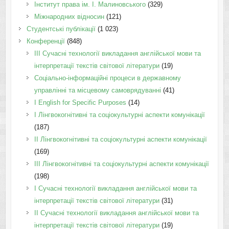
Інститут права ім. І. Малиновського
(329)
Міжнародних відносин
(121)
Студентські публікації
(1 023)
Конференції
(848)
III Сучасні технології викладання англійської мови та
інтерпретації текстів світової літератури
(19)
Соціально-інформаційні процеси в державному
управлінні та місцевому самоврядуванні
(41)
І English for Specific Purposes
(14)
I Лінгвокогнітивні та соціокультурні аспекти комунікації
(187)
IІ Лінгвокогнітивні та соціокультурні аспекти комунікації
(169)
IІI Лінгвокогнітивні та соціокультурні аспекти комунікації
(198)
I Cучасні технології викладання англійської мови та
інтерпретації текстів світової літератури
(31)
II Cучасні технології викладання англійської мови та
інтерпретації текстів світової літератури
(19)