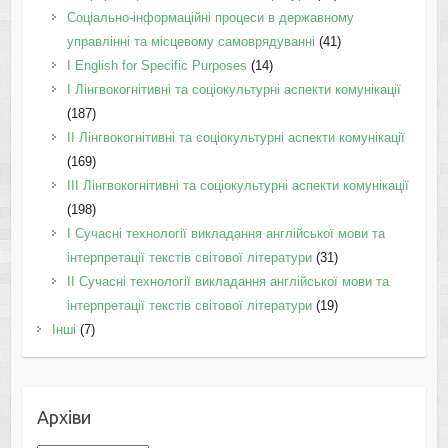
Соціально-інформаційні процеси в державному
управлінні та місцевому самоврядуванні
(41)
І English for Specific Purposes
(14)
I Лінгвокогнітивні та соціокультурні аспекти комунікації
(187)
IІ Лінгвокогнітивні та соціокультурні аспекти комунікації
(169)
IІI Лінгвокогнітивні та соціокультурні аспекти комунікації
(198)
I Cучасні технології викладання англійської мови та
інтерпретації текстів світової літератури
(31)
II Cучасні технології викладання англійської мови та
інтерпретації текстів світової літератури
(19)
Інші
(7)
Архіви