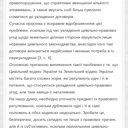
правопорушення, що сприятиме зменшенні кількості
зловживань, а також змусить осіб більш сумлінно
ставитися до укладення договорів.
Сучасна практика є яскравим відображенням цієї
проблеми, оскільки під час укладення цивільно-правових
угод щодо земельної ділянки сторони керуються лише
нормами цивільного законодавства, внаслідок чого такі
договори визнаються недійсними і виникає потреба в їх
переукладенні [3, с. 4].
Основною причиною виникнення такої проблеми є те, що
Цивільний кодекс України та Земельний кодекс України
містять багато схожих норм, які регулюють одні і ті ж
питання, що стосуються укладення цивільно-правових
угод, але таке явище є негативним.
На нашу думку, необхідно уточнити предмет їх правового
регулювання, оскільки дублювати одні і ті ж самі
положень в обох кодексах недоцільно. Зробити це,
безперечно, досить складно не лише з правових причин,
але й із суб’єктивних, оскільки прихильники цивільно-