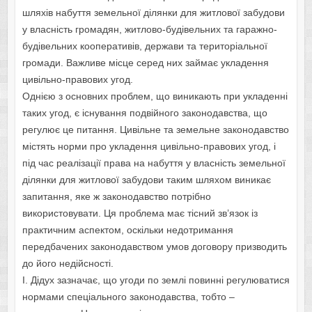
шляхів набуття земельної ділянки для житлової забудови
у власність громадян, житлово-будівельних та гаражно-
будівельних кооперативів, держави та територіальної
громади. Важливе місце серед них займає укладення
цивільно-правових угод.
Однією з основних проблем, що виникають при укладенні
таких угод, є існування подвійного законодавства, що
регулює це питання. Цивільне та земельне законодавство
містять норми про укладення цивільно-правових угод, і
під час реалізації права на набуття у власність земельної
ділянки для житлової забудови таким шляхом виникає
запитання, яке ж законодавство потрібно
використовувати. Ця проблема має тісний зв’язок із
практичним аспектом, оскільки недотримання
передбачених законодавством умов договору призводить
до його недійсності.
І. Дідух зазначає, що угоди по землі повинні регулюватися
нормами спеціального законодавства, тобто –