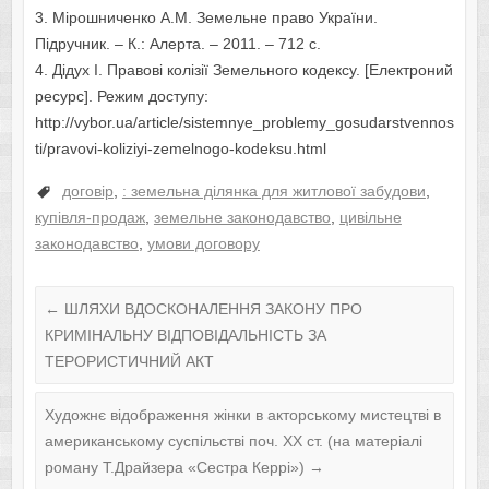
3. Мірошниченко А.М. Земельне право України.
Підручник. – К.: Алерта. – 2011. – 712 с.
4. Дідух І. Правові колізії Земельного кодексу. [Електроний
ресурс]. Режим доступу:
http://vybor.ua/article/sistemnye_problemy_gosudarstvennos
ti/pravovi-koliziyi-zemelnogo-kodeksu.html
договір
,
: земельна ділянка для житлової забудови
,
купівля-продаж
,
земельне законодавство
,
цивільне
законодавство
,
умови договору
←
ШЛЯХИ ВДОСКОНАЛЕННЯ ЗАКОНУ ПРО
КРИМІНАЛЬНУ ВІДПОВІДАЛЬНІСТЬ ЗА
ТЕРОРИСТИЧНИЙ АКТ
Художнє відображення жінки в акторському мистецтві в
американському суспільстві поч. ХХ ст. (на матеріалі
роману Т.Драйзера «Сестра Керрі»)
→