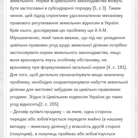
земельного. Норми ж цивільного законодавства можуть
бути застосовані в субсидіарної порядку [5, с 3]. Таким
чином, цей підхід сприятиме удосконаленню механізму
правового регулювання земельних відносин в Україні.
Крім нього, досліджував цю проблему ще й А.М.
Мірошниченко, який також вважає, що під час укладення
цивільно-правових угод щодо земельної ділянки потрібно
застосовувати норми земельного законодавства, якщо
вони враховують якусь особливу обстановку, не
враховану при формулюванні загальної норми [4. с. 181].
Для того, щоб детально проаналізувати вище зазначену
проблему, необхідно охарактеризувати набуття земельної
ділянки для житлової забудови за цивільно-правовими
угодами. Згідно із Цивільним кодексом України до таких
угод відносять[2, с. 205]:
– Договір купівлі-продажу – за яким, одна сторона
передає або зобов’язується передати майно (в нашому
випадку – земельну ділянку) у власність другій стороні
(покупцеві), а покупець приймає або зобов’язується