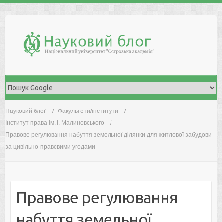
Skip
to
content
Науковий блоґ
Факультети/інститути
Інститут права ім. І. Малиновського
Правове регулювання набуття земельної ділянки для житлової забудови
за цивільно-правовими угодами
Правове регулювання
набуття земельної