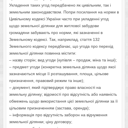
Укладення таких угод передбачено як цивільним, так і
земельним законодавством. Попри посилання на норми в
Цивільному кодексі України часто при укладенні угод
щодо земельної ділянки для житлової забудови
громадяни забувають про норми, які зазначенні в
Земельному кодексі. Так, наприклад, стаття 132
Земельного кодексу передбачає, що угода про перехід
земельної ділянки повинна містити:
– назву сторін; вид угоди (купівля – продаж, міна та інші);
– предмет угоди (конкретна земельна ділянка щодо якої
зазначаються місце її розташування, площа, цільове
призначення, правовий режим та інше);
– документ, який підтверджує право власності на
земельну ділянку; відомості про відсутність або наявність
обмежень щодо використання цієї земельної ділянки за її
цільовим призначенням (застава, оренда);
– інформація про відсутність заборон на відчуження
земельної ділянки; ціну договору;