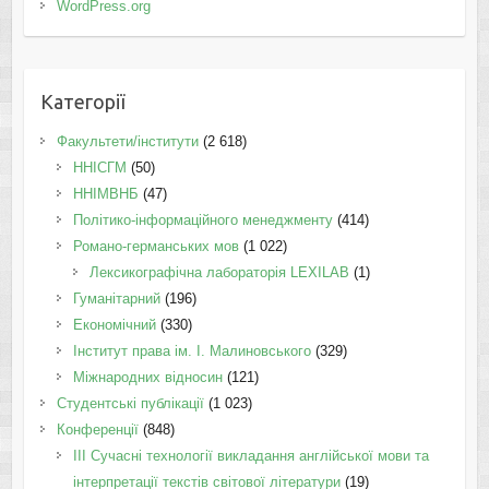
WordPress.org
Категорії
Факультети/інститути
(2 618)
ННІСГМ
(50)
ННІМВНБ
(47)
Політико-інформаційного менеджменту
(414)
Романо-германських мов
(1 022)
Лексикографічна лабораторія LEXILAB
(1)
Гуманітарний
(196)
Економічний
(330)
Інститут права ім. І. Малиновського
(329)
Міжнародних відносин
(121)
Студентські публікації
(1 023)
Конференції
(848)
III Сучасні технології викладання англійської мови та
інтерпретації текстів світової літератури
(19)