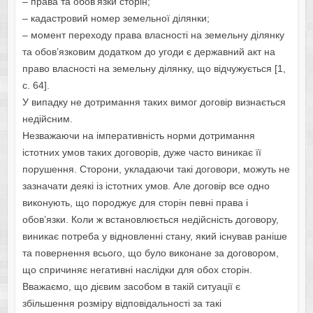
– права та обов’язки сторін;
– кадастровий номер земельної ділянки;
– момент переходу права власності на земельну ділянку
та обов’язковим додатком до угоди є державний акт на
право власності на земельну ділянку, що відчужується [1,
с. 64].
У випадку не дотримання таких вимог договір визнається
недійсним.
Незважаючи на імперативність норми дотримання
істотних умов таких договорів, дуже часто виникає її
порушення. Сторони, укладаючи такі договори, можуть не
зазначати деякі із істотних умов. Але договір все одно
виконують, що породжує для сторін певні права і
обов’язки. Коли ж встановлюється недійсність договору,
виникає потреба у відновленні стану, який існував раніше
та повернення всього, що було виконане за договором,
що спричиняє негативні наслідки для обох сторін.
Вважаємо, що дієвим засобом в такій ситуації є
збільшення розміру відповідальності за такі