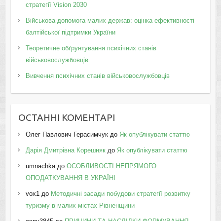
стратегії Vision 2030
Військова допомога малих держав: оцінка ефективності
балтійської підтримки України
Теоретичне обґрунтування психічних станів
військовослужбовців
Вивчення психічних станів військовослужбовців
ОСТАННІ КОМЕНТАРІ
Олег Павлович Герасимчук
до
Як опублікувати статтю
Дарія Дмитрівна Корешняк
до
Як опублікувати статтю
umnachka
до
ОСОБЛИВОСТІ НЕПРЯМОГО
ОПОДАТКУВАННЯ В УКРАЇНІ
vox1
до
Методичні засади побудови стратегії розвитку
туризму в малих містах Рівненщини