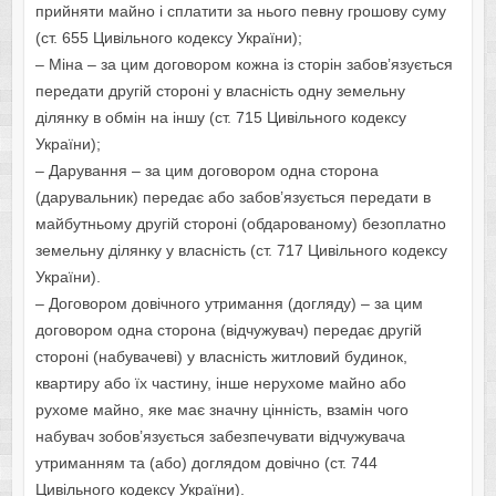
прийняти майно і сплатити за нього певну грошову суму
(ст. 655 Цивільного кодексу України);
– Міна – за цим договором кожна із сторін забов’язується
передати другій стороні у власність одну земельну
ділянку в обмін на іншу (ст. 715 Цивільного кодексу
України);
– Дарування – за цим договором одна сторона
(дарувальник) передає або забов’язується передати в
майбутньому другій стороні (обдарованому) безоплатно
земельну ділянку у власність (ст. 717 Цивільного кодексу
України).
– Договором довічного утримання (догляду) – за цим
договором одна сторона (відчужувач) передає другій
стороні (набувачеві) у власність житловий будинок,
квартиру або їх частину, інше нерухоме майно або
рухоме майно, яке має значну цінність, взамін чого
набувач зобов’язується забезпечувати відчужувача
утриманням та (або) доглядом довічно (ст. 744
Цивільного кодексу України).