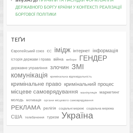
anny3845
до
ПРИЧИНИ ТА НАСЛІДКИ ФОРМУВАННЯ
ДЕРЖАВНОГО БОРГУ КРАЇНИ У КОНТЕКСТІ РЕАЛІЗАЦІЇ
БОРГОВОЇ ПОЛІТИКИ
ТЕҐИ
імідж
інформація
інтернет
Європейський союз
ЄС
ГЕНДЕР
війна
історія держави і права
вибори
ЗМІ
злочин
державне управління
комунікація
кримінальна відповідальність
кримінальне право
кримінальний процес
місцеве самоврядування
маркетинг
маніпуляція
молодь
мотивація
органи місцевого самоврядування
РЕКЛАМА
релігія
соціальні мережі
соціальна мережа
Україна
США
туризм
телебачення