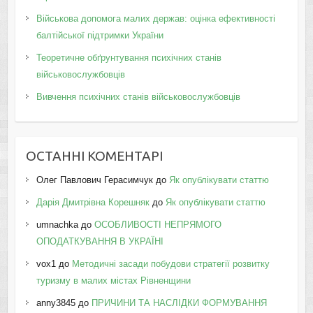
Військова допомога малих держав: оцінка ефективності
балтійської підтримки України
Теоретичне обґрунтування психічних станів
військовослужбовців
Вивчення психічних станів військовослужбовців
ОСТАННІ КОМЕНТАРІ
Олег Павлович Герасимчук
до
Як опублікувати статтю
Дарія Дмитрівна Корешняк
до
Як опублікувати статтю
umnachka
до
ОСОБЛИВОСТІ НЕПРЯМОГО
ОПОДАТКУВАННЯ В УКРАЇНІ
vox1
до
Методичні засади побудови стратегії розвитку
туризму в малих містах Рівненщини
anny3845
до
ПРИЧИНИ ТА НАСЛІДКИ ФОРМУВАННЯ