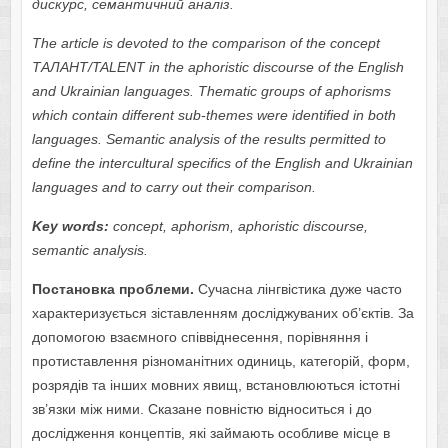
дискурс, семантичний аналіз.
The article is devoted to the comparison of the concept
ТАЛАНТ/TALENT in the aphoristic discourse of the English
and Ukrainian languages. Thematic groups of aphorisms
which contain different sub-themes were identified in both
languages. Semantic analysis of the results permitted to
define the intercultural specifics of the English and Ukrainian
languages and to carry out their comparison.
Key words:
concept, aphorism, aphoristic discourse,
semantic analysis.
Постановка проблеми.
Сучасна лінгвістика дуже часто
характеризується зіставленням досліджуваних об’єктів. За
допомогою взаємного співвіднесення, порівняння і
протиставлення різноманітних одиниць, категорій, форм,
розрядів та інших мовних явищ, встановлюються істотні
зв’язки між ними. Сказане повністю відноситься і до
дослідження концептів, які займають особливе місце в