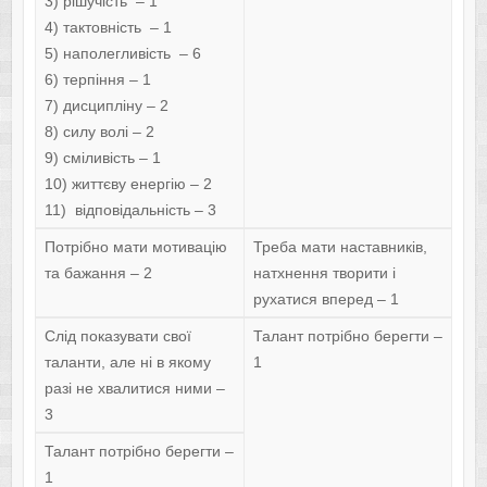
3) рішучість – 1
4) тактовність – 1
5) наполегливість – 6
6) терпіння – 1
7) дисципліну – 2
8) силу волі – 2
9) сміливість – 1
10) життєву енергію – 2
11) відповідальність – 3
Потрібно мати мотивацію
Треба мати наставників,
та бажання – 2
натхнення творити і
рухатися вперед – 1
Слід показувати свої
Талант потрібно берегти –
таланти, але ні в якому
1
разі не хвалитися ними –
3
Талант потрібно берегти –
1