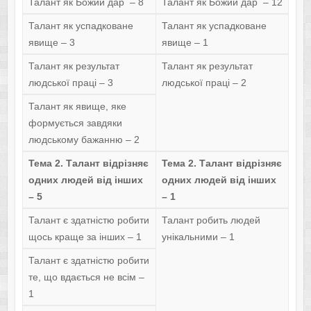
Талант як Божий дар – 8
Талант як Божий дар – 12
Талант як успадковане
Талант як успадковане
явище – 3
явище – 1
Талант як результат
Талант як результат
людської праці – 3
людської праці – 2
Талант як явище, яке
формується завдяки
людському бажанню – 2
Тема 2. Талант відрізняє
Тема 2. Талант відрізняє
одних людей від інших
одних людей від інших
– 5
– 1
Талант є здатністю робити
Талант робить людей
щось краще за інших – 1
унікальними – 1
Талант є здатністю робити
те, що вдається не всім –
1