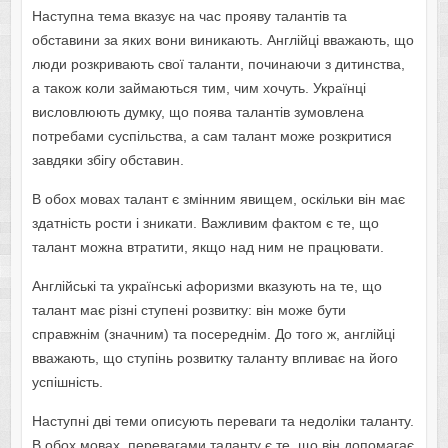
Наступна тема вказує на час прояву талантів та
обставини за яких вони виникають. Англійці вважають, що
люди розкривають свої таланти, починаючи з дитинства,
а також коли займаються тим, чим хочуть. Українці
висловлюють думку, що поява талантів зумовлена
потребами суспільства, а сам талант може розкритися
завдяки збігу обставин.
В обох мовах талант є змінним явищем, оскільки він має
здатність рости і зникати. Важливим фактом є те, що
талант можна втратити, якщо над ним не працювати.
Англійські та українські афоризми вказують на те, що
талант має різні ступені розвитку: він може бути
справжнім (значним) та посереднім. До того ж, англійці
вважають, що ступінь розвитку таланту впливає на його
успішність.
Наступні дві теми описують переваги та недоліки таланту.
В обох мовах, перевагами таланту є те, що він допомагає