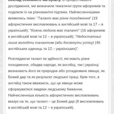
дослідження, ми визначили тематичні групи афоризмів та
поділили їх на різноманітні підтеми. Найчисленнішими
виявились теми: “
Талант має різне походження
” (19
афористичних висловлювань а англійській мові та 17 – в
українській); “
Кожна людина має талант
” (16 афоризмів
в англійській мові та 12 – в українській); “
Недостатньо
лише володіти талантом (аби досягнути успіху)
(46
англійських одиниць та 12 – українських)”.
Розглядаючи талант як здібності, які мають різне
походження, обидва народи, як англійці, так і українці
визначають його як природне або успадковане явище, як
Божий дар та як результат людської праці. Крім того, в
англійці також вважають, що це явище може
сформуватися завдяки людському бажанню.
Найчисленніша кількість афористичних висловлювань
вказує на те, що талант – це Божий дар (8 висловлювань
в англійській мові та 12 – в українській).