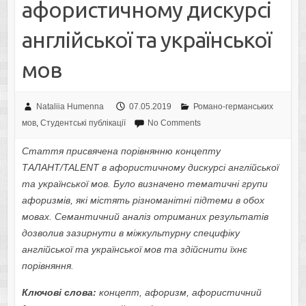
афористичному дискурсі
англійської та української
мов
Nataliia Humenna
07.05.2019
Романо-германських
мов
,
Студентські публікації
No Comments
Стаття присвячена порівнянню концепту
ТАЛАНТ
/
TALENT
в афористичному дискурсі англійської
та української мов. Було визначено тематичні групи
афоризмів, які містять різноманітні підтеми в обох
мовах. Семантичний аналіз отриманих результатів
дозволив зазирнути в міжкультурну специфіку
англійської та української мов та здійснити їхнє
порівняння.
Ключові слова:
концепт, афоризм, афористичний