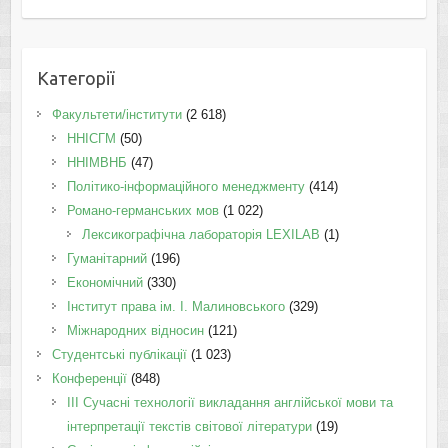
Категорії
Факультети/інститути
(2 618)
ННІСГМ
(50)
ННІМВНБ
(47)
Політико-інформаційного менеджменту
(414)
Романо-германських мов
(1 022)
Лексикографічна лабораторія LEXILAB
(1)
Гуманітарний
(196)
Економічний
(330)
Інститут права ім. І. Малиновського
(329)
Міжнародних відносин
(121)
Студентські публікації
(1 023)
Конференції
(848)
III Сучасні технології викладання англійської мови та
інтерпретації текстів світової літератури
(19)