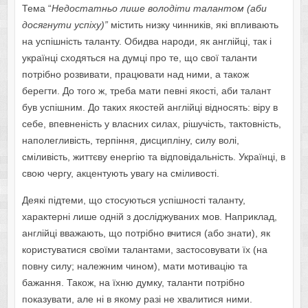
Тема “
Недостатньо лише володіти талантом (аби
досягнути успіху)
”
містить низку чинників, які впливають
на успішність таланту. Обидва народи, як англійці, так і
українці сходяться на думці про те, що свої таланти
потрібно розвивати, працювати над ними, а також
берегти. До того ж, треба мати певні якості, аби талант
був успішним. До таких якостей англійці відносять: віру в
себе, впевненість у власних силах, рішучість, тактовність,
наполегливість, терпіння, дисципліну, силу волі,
сміливість, життєву енергію та відповідальність. Українці, в
свою чергу, акцентують увагу на сміливості.
Деякі підтеми, що стосуються успішності таланту,
характерні лише одній з досліджуваних мов. Наприклад,
англійці вважають, що потрібно вчитися (або знати), як
користуватися своїми талантами, застосовувати їх (на
повну силу; належним чином), мати мотивацію та
бажання. Також, на їхню думку, таланти потрібно
показувати, але ні в якому разі не хвалитися ними.