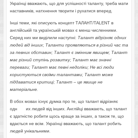
Українці вважають, що для успішності таланту, треба мати
наставників, натхнення творити і рухатися вперед.
Інші теми, які описують концепт ТАЛАНТ/TALENT в
англійській та українській мовах є менш численними.
Серед них ми виділили наступні:
Талант відрізняє одних
людей від інших
;
Таланти проявляються в різний час та
за певних обставин; Талант є змінним явищем;
Талант
має різний ступінь розвитку; Талант має значні
переваги; Талант має певні недоліки; Не всі люди
користуються своїми талантами; Талант може
піддаватися критиці; Талант – це явище не
матеріальне.
В обох мовах існує думка про те, що талант відрізняє
одн их людей від інших. Англійці вважають, що талант
є здатністю робити щось краще за інших, а також те, що
вдається не всім. Українці вважають, що талант робить
людей унікальними.