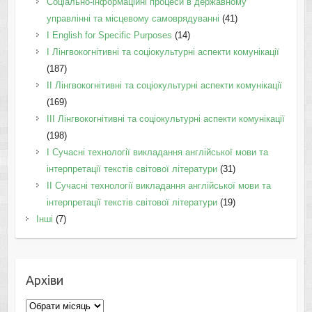
Соціально-інформаційні процеси в державному
управлінні та місцевому самоврядуванні
(41)
І English for Specific Purposes
(14)
I Лінгвокогнітивні та соціокультурні аспекти комунікації
(187)
IІ Лінгвокогнітивні та соціокультурні аспекти комунікації
(169)
IІI Лінгвокогнітивні та соціокультурні аспекти комунікації
(198)
I Cучасні технології викладання англійської мови та
інтерпретації текстів світової літератури
(31)
II Cучасні технології викладання англійської мови та
інтерпретації текстів світової літератури
(19)
Інші
(7)
Архіви
Архіви