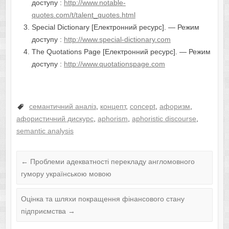
доступу :
http://www.notable-
quotes.com/t/talent_quotes.html
Special Dictionary [Електронний ресурс]. — Режим
доступу :
http://www.special-dictionary.com
The Quotations Page [Електронний ресурс]. — Режим
доступу :
http://www.quotationspage.com
семантичний аналіз
,
концепт
,
concept
,
афоризм
,
афористичний дискурс
,
aphorism
,
aphoristic discourse
,
semantic analysis
←
Проблеми адекватності перекладу англомовного
гумору українською мовою
Оцінка та шляхи покращення фінансового стану
підприємства
→