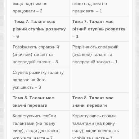
якщо над ним не
якщо над ним не
працювати – 2
працювати – 1
Тема 7. Талант має
Тема 7. Талант має
різний ступінь розвитку
різний ступінь розвитку
– 6
– 1
Розрізняють справжній
Розрізняють справжній
(значний) талант та
(значний) талант та
посередній талант – 3
посередній талант – 1
Ступінь розвитку таланту
впливає на його
успішність – 3
Тема 8. Талант має
Тема 8. Талант має
значні переваги
значні переваги
Користуючись своїми
Користуючись своїми
талантами (на повну
талантами (на повну
силу), люди досягають
силу), люди досягають
успіхів та щастя – 7
успіхів та щастя – 3