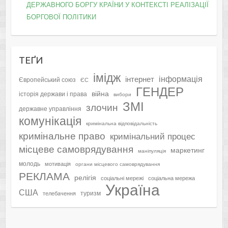
ДЕРЖАВНОГО БОРГУ КРАЇНИ У КОНТЕКСТІ РЕАЛІЗАЦІЇ
БОРГОВОЇ ПОЛІТИКИ
ТЕҐИ
імідж
інформація
інтернет
Європейський союз
ЄС
ГЕНДЕР
війна
історія держави і права
вибори
ЗМІ
злочин
державне управління
комунікація
кримінальна відповідальність
кримінальне право
кримінальний процес
місцеве самоврядування
маркетинг
маніпуляція
молодь
мотивація
органи місцевого самоврядування
РЕКЛАМА
релігія
соціальні мережі
соціальна мережа
Україна
США
туризм
телебачення