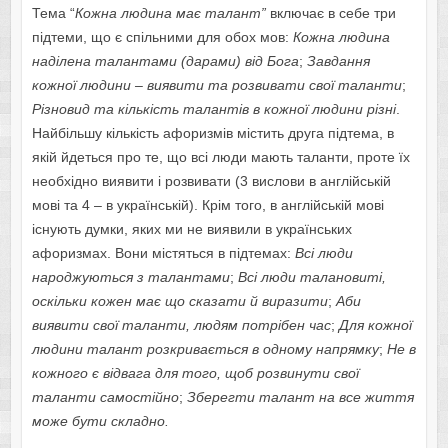
Тема “
Кожна людина
має талант
”
включає в себе три
підтеми, що є спільними для обох мов:
Кожна людина
наділена талантами (дарами) від
Бога
;
Завдання
кожної людини – виявити та розвивати свої таланти
;
Різновид та кількість талантів в кожної людини різні
.
Найбільшу кількість афоризмів містить друга підтема, в
якій йдеться про те, що всі люди мають таланти, проте їх
необхідно виявити і розвивати (3 вислови в англійській
мові та 4 – в українській). Крім того, в англійській мові
існують думки, яких ми не виявили в українських
афоризмах. Вони містяться в підтемах:
В
сі люди
народжуються з талантами
;
В
сі люди талановиті,
оскільки кожен має що сказати й виразити
;
Аби
виявити свої таланти, людям потрібен час
;
Для кожної
людини талант розкривається в одному напрямк
у
;
Не в
кожного є відвага для того, щоб розвинути свої
таланти самостійно
;
Зберегти талант на все життя
може бути складно
.