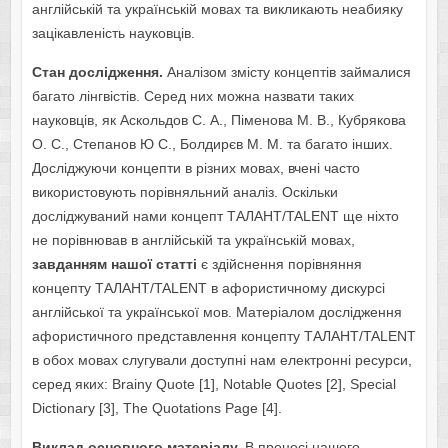
англійській та українській мовах та викликають неабияку
зацікавленість науковців.
Стан дослідження.
Аналізом змісту концептів займалися
багато лінгвістів. Серед них можна назвати таких
науковців, як Аскольдов С. А., Піменова М. В., Кубрякова
О. С., Степанов Ю С., Болдирєв М. М. та багато інших.
Досліджуючи концепти в різних мовах, вчені часто
використовують порівняльний аналіз. Оскільки
досліджуваний нами концепт ТАЛАНТ/TALENT ще ніхто
не порівнював в англійській та українській мовах,
завданням наш
о
ї статті
є здійснення порівняння
концепту ТАЛАНТ/TALENT в афористичному дискурсі
англійської та української мов. Матеріалом дослідження
афористичного представлення концепту ТАЛАНТ/TALENT
в обох мовах слугували доступні нам електронні ресурси,
серед яких: Brainy Quote [1], Notable Quotes [2], Special
Dictionary [3], The Quotations Page [4].
Виклад основного матеріалу.
В процесі нашого