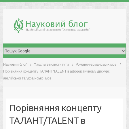
Skip
to
content
Науковий блоґ
Факультети/інститути
Романо-германських мов
Порівняння концепту ТАЛАНТ/TALENT в афористичному дискурсі
англійської та української мов
Порівняння концепту
ТАЛАНТ/TALENT в