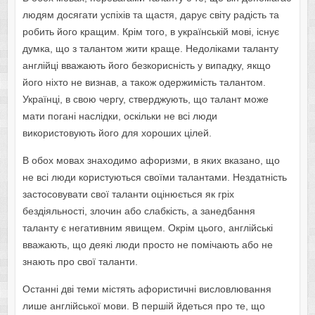
людям досягати успіхів та щастя, дарує світу радість та
робить його кращим. Крім того, в українській мові, існує
думка, що з талантом жити краще. Недоліками таланту
англійці вважають його безкорисність у випадку, якщо
його ніхто не визнав, а також одержимість талантом.
Українці, в свою чергу, стверджують, що талант може
мати погані наслідки, оскільки не всі люди
використовують його для хороших цілей.
В обох мовах знаходимо афоризми, в яких вказано, що
не всі люди користуються своїми талантами. Нездатність
застосовувати свої таланти оцінюється як гріх
бездіяльності, злочин або слабкість, а занедбання
таланту є негативним явищем. Окрім цього, англійські
вважають, що деякі люди просто не помічають або не
знають про свої таланти.
Останні дві теми містять афористичні висловлювання
лише англійської мови. В першій йдеться про те, що