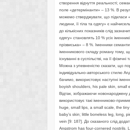
створення відчуття реальності; сем
поле «детермінанти» – 13 %. В резул
можемо стверджувати, що підкласи «в
людини, її тіла та одягу» є найчис
до кількісних показників слід зазначи
одягу» становлять 10 % усіх іменникі
прізвиська» – 8 %. Іменники семан
іменникового складу роману тому, що
існуванні в суспільстві, на її фізичні
Можна з упевненістю сказати, що п
індивідуально-авторського стилю Ап
бачимо, використовує наступні іменники
boyish shoulders, his pale skin, small e
Відтак, зображаючи новонароджену д
використовує такі іменниково-прикмет
huge, small lips, a small scale, the tin
baby’s skin; little boneless leg, long, 
vein [9: 187]. До сказаного слід дод
Angstrom has four-cornered nostrils. L