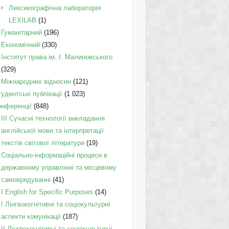
Лексикографічна лабораторія
LEXILAB
(1)
Гуманітарний
(196)
Економічний
(330)
Інститут права ім. І. Малиновського
(329)
Міжнародних відносин
(121)
удентські публікації
(1 023)
онференції
(848)
III Сучасні технології викладання
англійської мови та інтерпретації
текстів світової літератури
(19)
Соціально-інформаційні процеси в
державному управлінні та місцевому
самоврядуванні
(41)
І English for Specific Purposes
(14)
I Лінгвокогнітивні та соціокультурні
аспекти комунікації
(187)
IІ Лінгвокогнітивні та соціокультурні