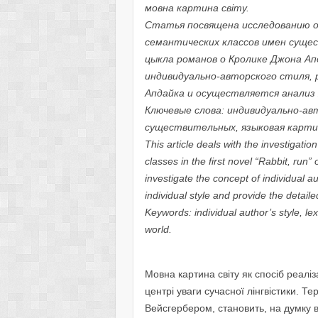
мовна картина світу.
Статья посвящена исследованию о
семантических классов имен сущес
цыкла романов о Кролике Джона А
индивидуально-авторского стиля,
Апдайка и осуществляется анализ 
Ключевые слова: индивидуально-ав
существительных, языковая карти
This article deals with the investigatio
classes in the first novel “Rabbit, run
investigate the concept of individual au
individual style and provide the detail
Keywords: individual author’s style, le
world.
Мовна картина світу як спосіб реалі
центрі уваги сучасної лінгвістики. Т
Вейсгербером, становить, на думку в