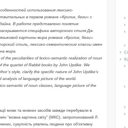
собенностей использования лексико-
твительных в первом романе «Кролик, беги» с
пдайка. В работе представлено понятие
 раскрывается специфика авторского стиля Дж.
языковой картины мира романа «Кролик, беги».
торский стиль, лексико-семантические классы имен
на мира.
Ст
n of the peculiarities of lexico-semantic realization of noun
К
” of the quartet of Rabbit books by John Updike. We
thor’s style, clarify the specific nature of John Updike’s
ed analysis of language picture of the world.
xico-semantic of noun classes, language picture of the
зації мови та мовних засобів завжди перебували в
ермін “мовна картина світу” (МКС), запропонований Л.
чених, сукупність уявлень людини про об’єктивну