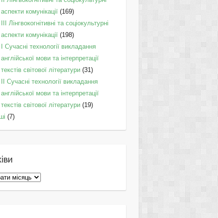
аспекти комунікації
(169)
IІI Лінгвокогнітивні та соціокультурні
аспекти комунікації
(198)
I Cучасні технології викладання
англійської мови та інтерпретації
текстів світової літератури
(31)
II Cучасні технології викладання
англійської мови та інтерпретації
текстів світової літератури
(19)
ші
(7)
іви
ви