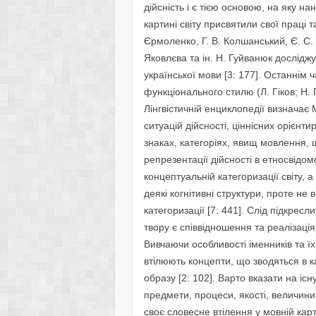
дійсність і є тією основою, на яку н
картині світу присвятили свої праці т
Єрмоленко, Г. В. Колшанський, Є. С. 
Яковлєва та ін. Н. Гуйванюк досліджу
української мови [3: 177]. Останнім
функціонального стилю (Л. Гіков; Н. 
Лінгвістичній енциклопедії визначає
ситуацій дійсності, ціннісних орієнти
знаках, категоріях, явищ мовлення,
репрезентації дійсності в етносвідо
концептуальній категоризації світу, 
деякі когнітивні структури, проте не 
категоризації [7: 441]. Слід підкрес
твору є співвідношення та реалізаці
Вивчаючи особливості іменників та ї
втілюють концепти, що зводяться в к
образу [2: 102]. Варто вказати на іс
предмети, процеси, якості, величини.
своє словесне втілення у мовній карти