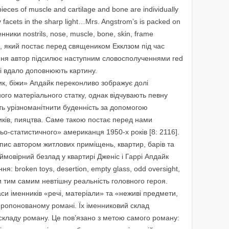
 pieces of muscle and cartilage and bone are individually
y facets in the sharp light…Mrs. Angstrom’s is packed on
нники nostrils, nose, muscle, bone, skin, frame
, який постає перед священиком Екклзом під час
ення автор підсилює наступним словосполученнями red
які вдало доповнюють картину.
ик, біжи» Апдайк переконливо зображує долі
ного матеріального статку, однак відчувають певну
уть урізноманітнити буденність за допомогою
иків, пияцтва. Саме такою постає перед нами
о-статистичного» американця 1950-х років [8: 2116].
опис автором житлових приміщень, квартир, барів та
мовірний безлад у квартирі Дженіс і Гаррі Апдайк
я: broken toys, desertion, empty glass, odd oversight,
и тим самим невтішну реальність головного героя.
си іменників «речі, матеріали» та «неживі предмети,
ропонованому романі. Їх іменниковий склад
 складу роману. Це пов’язано з метою самого роману: