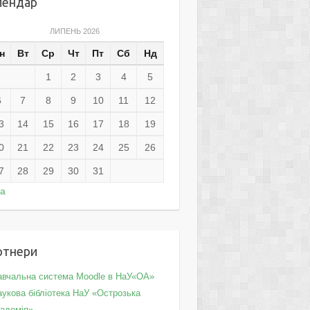
лендар
ЛИПЕНЬ 2026
н
Вт
Ср
Чт
Пт
Сб
Нд
1
2
3
4
5
6
7
8
9
10
11
12
3
14
15
16
17
18
19
0
21
22
23
24
25
26
7
28
29
30
31
ра
ртнери
авчальна система Moodle в НаУ«ОА»
укова бібліотека НаУ «Острозька
кадемія»