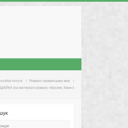
ети/інститути
Романо-германських мов
 (на матеріалі роману «Кролик, біжи»)
шук
ук