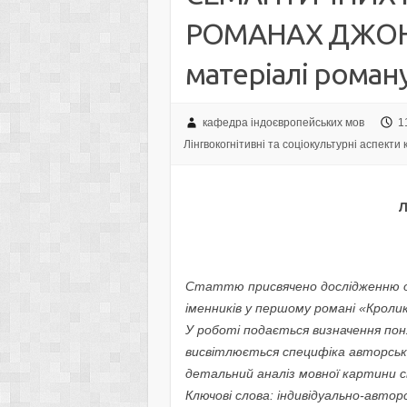
РОМАНАХ ДЖОН
матеріалі роману
кафедра індоєвропейських мов
1
Лінгвокогнітивні та соціокультурні аспекти 
Л
Статтю присвячено дослідженню о
іменників у першому романі «Кролик
У роботі подається визначення по
висвітлюється специфіка авторськ
детальний аналіз мовної картини с
Ключові слова: індивідуально-автор