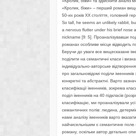
«Кролик, біжи» та здійснити аналіз 
«Кролик, біжи» – перший роман вищ
50-их років ХХ століття, головний ге
So tall, he seems an unlikely rabbit, bu
a nervous flutter under his brief nose a
nickname [9: 5]. Проаналізувавши по
романах особливе місце відводить 
Беручи до уваги все вищесказане ім
поділити на семантичні класи і визнач
індивідуально-авторське відтворення
про загальновідомі поділи іменників 
конкретні та абстрактні. Варто зазна
класифікації іменників, зокрема кла
поділ іменників на 40 підкласів (ро
класифікацію, ми проаналізували усі 
семантичних полів: людина, детермін
нами аналізу іменників варто вказати 
найчисельнішим є семантичне поле «
роману, оскільки автор детально опи