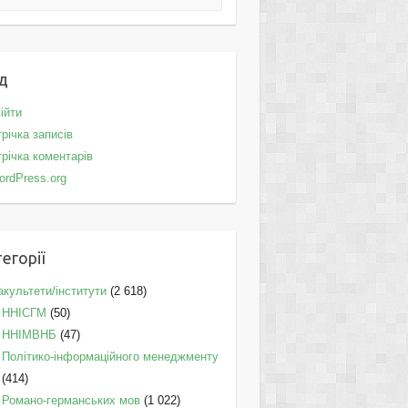
д
ійти
річка записів
річка коментарів
ordPress.org
егорії
культети/інститути
(2 618)
ННІСГМ
(50)
ННІМВНБ
(47)
Політико-інформаційного менеджменту
(414)
Романо-германських мов
(1 022)