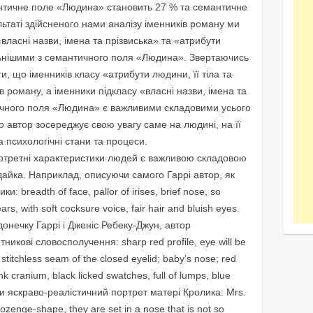
античне поле «Людина» становить 27 % та семантичне
ьтаті здійсненого нами аналізу іменників роману ми
ласні назви, імена та прізвиська» та «атрибути
ельнішими з семантичного поля «Людина». Звертаючись
ти, що іменників класу «атрибути людини, її тіла та
в роману, а іменники підкласу «власні назви, імена та
тичного поля «Людина» є важливими складовими усього
 автор зосереджує свою увагу саме на людині, на її
 та психологічні стани та процеси.
ортретні характеристики людей є важливою складовою
дайка. Наприклад, описуючи самого Гаррі автор, як
: breadth of face, pallor of irises, brief nose, so
ars, with soft cocksure voice, fair hair and bluish eyes.
онечку Гаррі і Дженіс Ребеку-Джун, автор
никові словосполучення: sharp red profile, eye will be
y stitchless seam of the closed eyelid; baby’s nose; red
pink cranium, black licked swatches, full of lumps, blue
ати яскраво-реалістичний портрет матері Кролика: Mrs.
ozenge-shape, they are set in a nose that is not so