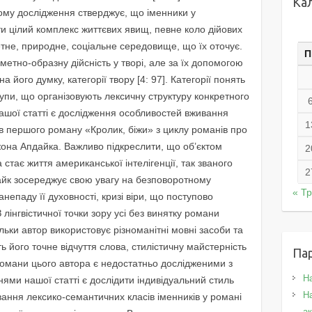
Ка
ному дослідження стверджує, що іменники у
ти цілий комплекс життєвих явищ, певне коло дійових
етне, природне, соціальне середовище, що їх оточує.
П
метно-образну дійсність у творі, але за їх допомогою
 його думку, категорії твору [4: 97]. Категорії понять
упи, що організовують лексичну структуру конкретного
шої статті є дослідження особливостей вживання
1
ів першого роману «Кролик, біжи» з циклу романів про
она Апдайка. Важливо підкреслити, що об’єктом
2
 стає життя американської інтелігенції, так званого
2
дайк зосереджує свою увагу на безповоротному
« Т
анепаду її духовності, кризі віри, що поступово
З лінгвістичної точки зору усі без винятку романи
льки автор використовує різноманітні мовні засоби та
ь його точне відчуття слова, стилістичну майстерність
Па
 Романи цього автора є недостатньо дослідженими з
Н
ннями нашої статті є дослідити індивідуальний стиль
На
ання лексико-семантичних класів іменників у романі
а