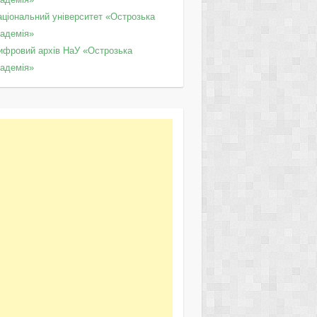
аціональний університет «Острозька
кадемія»
ифровий архів НаУ «Острозька
кадемія»