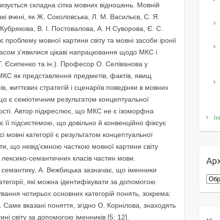
анизується складна сітка мовних відношень. Мовній
акі вчені, як Ж. Соколовська, Л. М. Васильєв, С. Я.
Кубрякова, В. І. Постовалова, А. Н Суворова, Є. С.
є проблему мовної картини світу та мовні засоби іронії
 часом з’явилися цікаві напрацювання щодо МКС і
Г. Єсипенко та ін.). Професор О. Селіванова у
 МКС як представлення предметів, фактів, явищ
рів, життєвих стратегій і сценаріїв поведінки в мовних
 що є семіотичним результатом концептуальної
мості. Автор підкреслює, що МКС не є ізоморфна
Ін
а є її підсистемою, що довільно й конвенційно фіксує
всі мовні категорії є результатом концептуальної
лити, що невід’ємною часткою мовної картини світу
я лексико-семантичних класів частин мови.
Арх
х семантику, А. Вежбицька зазначає, що іменники
Архі
атегорії, які можна ідентифікувати за допомогою
нування чотирьох основних категорій понять, зокрема:
 Саме вказані поняття, згідно О. Корнілова, знаходять
ні світу за допомогою іменників [5: 12].