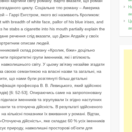
мовної картини світу роману. Варто вказати, що роман
Н
езгаданого циклу. Соціальне тло роману – Америка
а
рой – Гаррі Енгстром, якого всі називають Кроликом:
Ц
t with breadth of white face, pallor of his blue irises, and
а
s he stabs a cigarette into his mouth partially explain the
дане речення слід вказати, що Джон Апдайк у своїх
портретним описам людей.
енниковий склад роману «Кролик, біжи» доцільно
ити пріоритетні групи іменників, які і втілюють
 навколишнього світу. У цьому зв’язку незайве згадати
за своєю семантикою на власні назви та загальні, на
чити, що нами були розглянуті більш детальні
сифікація професора В. В. Левицького, який здійснює
зрядів) [6: 52-53]. Опираючись саме на запропоновану
підкласи іменників та згрупували їх згідно наступних
анти та оточуюча дійсність. В результаті здійсненого
на кількісні показники їх вживання у романі. Відтак,
Оточуюча дійсність», яке складає 60 % усіх іменників
сує природу, навколишні просторові об’єкти для