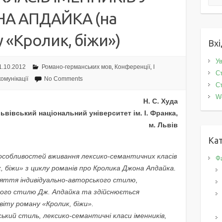
А АПДАЙКА (на
 «Кролик, біжи»)
Вхі
Ув
1.10.2012
Романо-германських мов
,
Конференції
,
I
Ст
комунікації
No Comments
Ст
W
Н. С. Худа
ьвівський національний університет ім. І. Франка,
м. Львів
Кат
собливостей вживання лексико-семантичних класів
Фа
, біжи» з циклу романів про Кролика Джона Апдайка.
няття індивідуально-авторського стилю,
ого стилю Дж. Апдайка та здійснюється
віту роману «Кролик, біжи».
ський стиль, лексико-семантичні класи іменників,