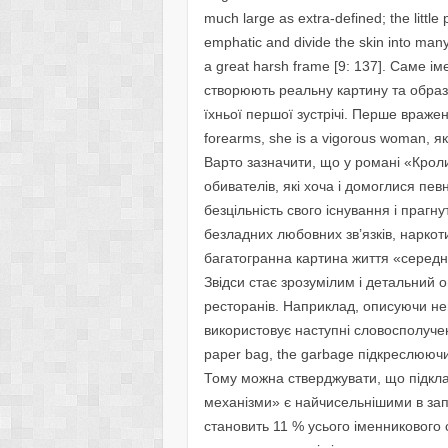
much large as extra-defined; the little
emphatic and divide the skin into man
a great harsh frame [9: 137]. Саме іме
створюють реальну картину та образ
їхньої першої зустрічі. Перше враж
forearms, she is a vigorous woman, 
Варто зазначити, що у романі «Крол
обивателів, які хоча і домоглися пев
безцільність свого існування і прагн
безладних любовних зв’язків, наркот
багатогранна картина життя «середнь
Звідси стає зрозумілим і детальний 
ресторанів. Наприклад, описуючи ней
використовує наступні словосполученн
paper bag, the garbage підкреслююч
Тому можна стверджувати, що підкла
механізми» є найчисельнішими в зап
становить 11 % усього іменникового