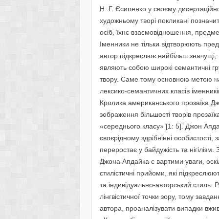
Н. Г. Єсипенко у своєму дисертацій
художньому творі покликані позначи
осіб, їхнє взаємовідношення, предм
Іменники не тільки відтворюють пред
автор підкреслює найбільш значущі, на
являють собою широкі семантичні гр
твору. Саме тому основною метою на
лексико-семантичних класів іменник
Кролика американського прозаїка Дж
зображення більшості творів прозаїка
«середнього класу» [1: 5]. Джон Ап
своєрідному здрібнінні особистості, з
переростає у байдужість та нігілізм. 
Джона Апдайка є вартими уваги, оскі
стилістичні прийоми, які підкреслюют
та індивідуально-авторський стиль.
лінгвістичної точки зору, тому завда
автора, проаналізувати випадки вжив