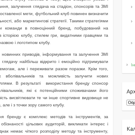
ння, залучення глядача на стадіон, спонсорів та ЗМІ
и поставленої мети, футбольний клуб повинен визначити
ності, або маркетингові стратегії. Такими стратегіями
ви команди в повноцінний бренд, побудований на
 з історією клубу, стилем гри, видатними гравцями та
азвою і логотипом клубу.
 новинних приводів, інформування та залучення ЗМІ
 глядачу найбільш відкрито і емоційно підтримувати
Ін
ремогам, але і переживати разом поразки. Крім того,
х вболівальників та можливість залучити нових
ллями. В результаті використання бренду спонсор
івальників, які є потенційними споживачами його
Арх
вість висвітлювати те чи інше спортивне видовище не
Архі
, але і з точки зору самого клубу.
я бренду є комплекс методів та інструментів, за
ізнаності цільових аудиторій, викликати інтерес і
Ка
днак немає чіткого розподілу методу та інструменту,