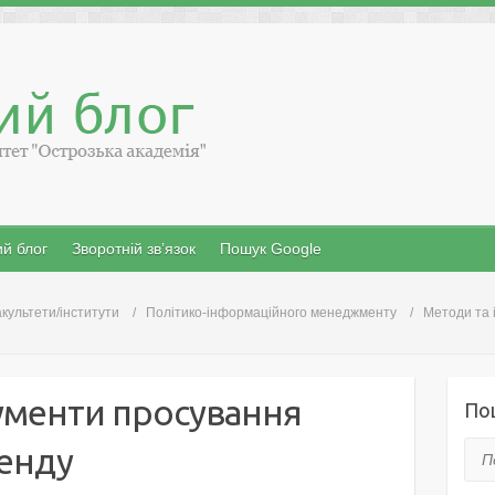
й блог
Зворотній зв’язок
Пошук Google
культети/інститути
Політико-інформаційного менеджменту
Методи та 
ументи просування
По
енду
Пош