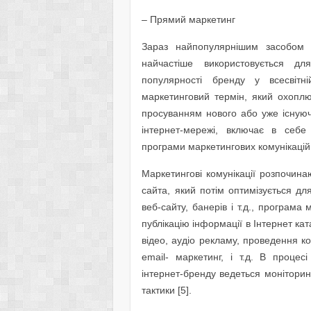
– Прямий маркетинг
Зараз найпопулярнішим засобом 
найчастіше використовується д
популярності бренду у всесвітн
маркетинговий термін, який охоплю
просуванням нового або уже існуюч
інтернет-мережі, включає в себе 
програми маркетингових комунікацій 
Маркетингові комунікації розпочина
сайта, який потім оптимізується д
веб-сайту, банерів і т.д., програма
публікацію інформації в Інтернет ка
відео, аудіо рекламу, проведення к
email- маркетинг, і т.д. В проце
інтернет-бренду ведеться моніторинг
тактики [5].