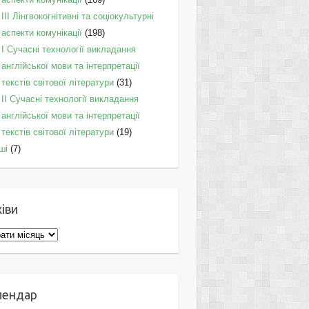
IІI Лінгвокогнітивні та соціокультурні
аспекти комунікації
(198)
I Cучасні технології викладання
англійської мови та інтерпретації
текстів світової літератури
(31)
II Cучасні технології викладання
англійської мови та інтерпретації
текстів світової літератури
(19)
ші
(7)
іви
ви
лендар