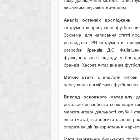
тому дослідження методів та інстр
важливим науковим питанням.
Аналіз останніх досліджень і п
інструментів просування футбольних
Зокрема, для написання статті пос
розглядала PR-інструменти прос
розробки брендів, Д.С. Файвіше
функціонального підходу у бренди
брендів, Хасрет Актас вивчав футбол
Метою статті
є виділити головні
просування англійських футбольних 
Виклад основного матеріалу до
ретельно розробляти свою маркетин
маркетингової діяльності клубу і 
ідею (мета), встановити основні рам
оперативні дії (використання маркети
Мета маркетингу будь-якого футбо