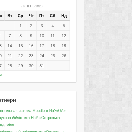
ЛИПЕНЬ 2026
н
Вт
Ср
Чт
Пт
Сб
Нд
1
2
3
4
5
6
7
8
9
10
11
12
3
14
15
16
17
18
19
0
21
22
23
24
25
26
7
28
29
30
31
ра
ртнери
авчальна система Moodle в НаУ«ОА»
укова бібліотека НаУ «Острозька
кадемія»
аціональний університет «Острозька