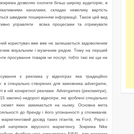
 зокрема дозволяє охопити більш широку аудиторію, в
нікативними каналами, складає невелику вартість
ується швидким поширенням інформації. Також цей вид
ативно управляти всіма процесами та отримувати
ний користувач вже вже не залишається задоволеним
уючим візуальним і музичним рядом. Тому на перший
ти просування товарів чи послуг, тобто такі які ще не
осування є реклама у відеоіграх яка традиційно
ор: в спеціально створених для замовника advergame,
і в ній конкретної реклами. Advergames (рекламігри),
-15 хвилин) недорогі відеоігри, які зроблені спеціально
 сюжет яких замикається на ньому. Основна мета
яльності до бренду і його упізнанності у споживачів.
аркетинговий досвід таких гігантів, як Ford, Pepsi і
цей напрямок вірусного маркетингу. Зокрема Nike
зробник футбольного симулятора FIFA), для реклами