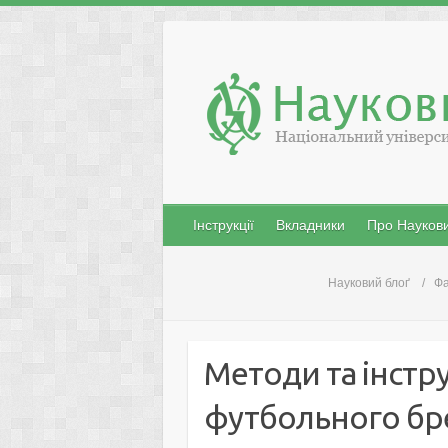
Skip
to
content
Інструкції
Вкладники
Про Наукови
Науковий блоґ
Фа
Методи та інстр
футбольного бр