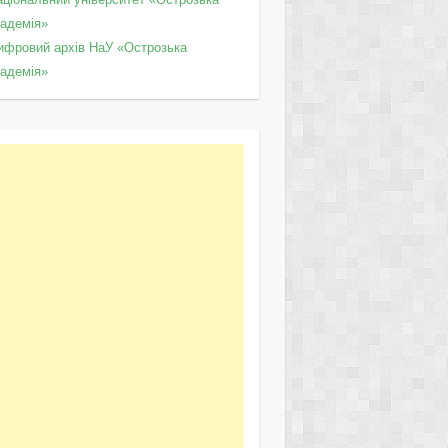
кадемія»
ифровий архів НаУ «Острозька
кадемія»