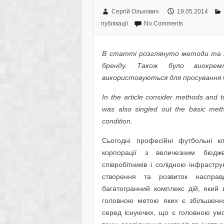
Сергій Ольхович
19.05.2014
публікації
No Comments
В статті розглянуто методи та 
бренду. Також було виокре
використовуються для просування б
In the article
consider methods and to
was also singled out the basic met
condition.
Сьогодні професійні футбольні к
корпорації з величезним бюдже
співробітників і солідною інфраст
створення та розвиток насправ
багатогранний комплекс дій, який 
головною метою яких є збільшення 
серед існуючих, що є головною умо