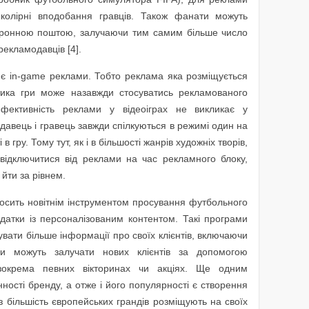
 колірні вподобання гравців. Також фанати можуть
тронною поштою, залучаючи тим самим більше число
рекламодавців [4].
 є in-game реклами. Тобто реклама яка розміщується
тика гри може назавжди стосуватись рекламованого
фективність реклами у відеоіграх не викликає у
давець і гравець завжди спілкуються в режимі один на
в гру. Тому тут, як і в більшості жанрів художніх творів,
відключитися від реклами на час рекламного блоку,
йти за рівнем.
сить новітнім інструментом просування футбольного
датки із персоналізованим контентом. Такі програми
ати більше інформації про своїх клієнтів, включаючи
ки можуть залучати нових клієнтів за допомогою
 зокрема певних вікторинах чи акціях. Ще одним
ості бренду, а отже і його популярності є створення
з більшість європейських грандів розміщують на своїх