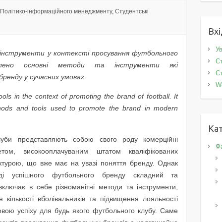
Політико-інформаційного менеджменту
,
Студентські
Вхі
Ув
інструменти у контексті просування футбольного
Ст
млено основні методи та інструменти які
Ст
ренду у сучасних умовах.
W
ols in the context of promoting the brand of football
.
It
hods and tools used to promote the brand
in modern
Кат
луби представляють собою свого роду комерційні
Фа
том, високооплачуваним штатом кваліфікованих
руктурою, що вже має на увазі поняття бренду. Однак
ді успішного футбольного бренду складний та
включає в себе різноманітні методи та інструменти,
кількості вболівальників та підвищення лояльності
вою успіху для будь якого футбольного клубу. Саме