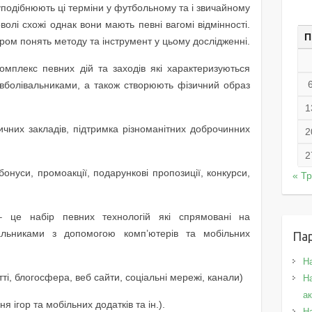
уподібнюють ці терміни у футбольному та і звичайному
волі схожі однак вони мають певні вагомі відмінності.
П
ром понять методу та інструмент у цьому дослідженні.
мплекс певних дій та заходів які характеризуються
вболівальниками, а також створюють фізичний образ
1
ичних закладів, підтримка різноманітних доброчинних
2
2
онуси, промоакції, подарункові пропозиції, конкурси,
« Т
– це набір певних технологій які спрямовані на
альниками з допомогою комп’ютерів та мобільних
Па
Н
тті, блогосфера, веб сайти, соціальні мережі, канали)
На
а
я ігор та мобільних додатків та ін.).
Н