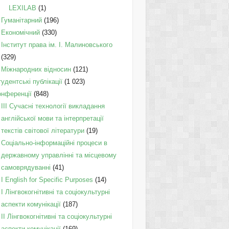
LEXILAB
(1)
Гуманітарний
(196)
Економічний
(330)
Інститут права ім. І. Малиновського
(329)
Міжнародних відносин
(121)
удентські публікації
(1 023)
онференції
(848)
III Сучасні технології викладання
англійської мови та інтерпретації
текстів світової літератури
(19)
Соціально-інформаційні процеси в
державному управлінні та місцевому
самоврядуванні
(41)
І English for Specific Purposes
(14)
I Лінгвокогнітивні та соціокультурні
аспекти комунікації
(187)
IІ Лінгвокогнітивні та соціокультурні
аспекти комунікації
(169)