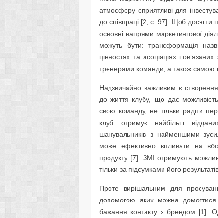
атмосферу сприятливі для інвестува
до співпраці [2, с. 97]. Щоб досягт
основні напрями маркетингової діяль
можуть бути: трансформація наз
цінностях та асоціаціях пов’язаних
тренерами команди, а також самою н
Надзвичайно важливим є створення
до життя клубу, що дає можливість
свою команду, не тільки радіти пе
клуб отримує найбільш віддани
шанувальників з найменшими зуси
може ефективно впливати на вбол
продукту [7]. ЗМІ отримують можли
тільки за підсумками його результатів
Проте вирішальним для просуванн
допомогою яких можна домогтися об
бажання контакту з брендом [1]. О