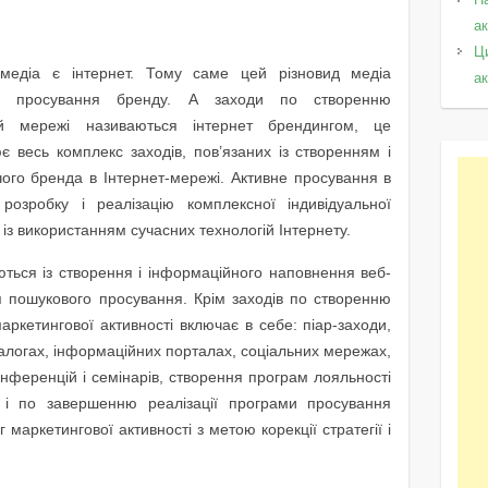
а
Ц
медіа є інтернет. Тому саме цей різновид медіа
а
ля просування бренду. А заходи по створенню
ій мережі називаються інтернет брендингом, це
є весь комплекс заходів, пов’язаних із створенням і
ого бренда в Інтернет-мережі. Активне просування в
розробку і реалізацію комплексної індивідуальної
із використанням сучасних технологій Інтернету.
ються із створення і інформаційного наповнення веб-
ля пошукового просування. Крім заходів по створенню
 маркетингової активності включає в себе: піар-заходи,
талогах, інформаційних порталах, соціальних мережах,
онференцій і семінарів, створення програм лояльності
сі і по завершенню реалізації програми просування
 маркетингової активності з метою корекції стратегії і