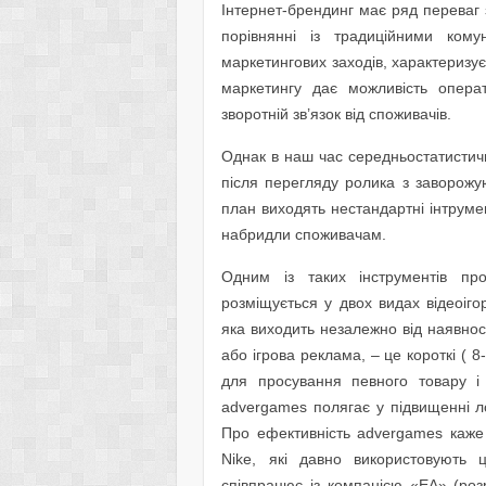
Інтернет-брендинг має ряд переваг
порівнянні із традиційними кому
маркетингових заходів, характериз
маркетингу дає можливість опер
зворотній зв’язок від споживачів.
Однак в наш час середньостатистич
після перегляду ролика з заворож
план виходять нестандартні інтрумен
набридли споживачам.
Одним із таких інструментів пр
розміщується у двох видах відеоіг
яка виходить незалежно від наявност
або ігрова реклама, – це короткі ( 8
для просування певного товару і
advergames полягає у підвищенні ло
Про ефективність advergames каже м
Nike, які давно використовують 
співпрацює із компанією «EA» (ро