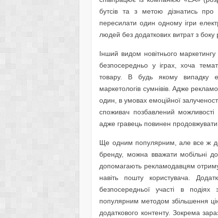
бутсів та з метою дізнатись про
пересилати один одному ігри елек
людей без додаткових витрат з боку 
Інший видом новітнього маркетингу
безпосередньо у іграх, хоча тема
товару. В будь якому випадку е
маркетологів сумнівів. Адже рекламо
один, в умовах емоційної залученості 
споживач позбавлений можливості 
адже гравець повинен продовжувати 
Ще одним популярним, але все ж до
бренду, можна вважати мобільні до
допомагають рекламодавцям отримув
навіть пошту користувача. Додат
безпосередньої участі в подіях
популярним методом збільшення цінн
додаткового контенту. Зокрема зара