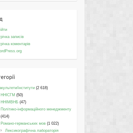
д
ійти
річка записів
річка коментарів
ordPress.org
егорії
культети/інститути
(2 618)
ННІСГМ
(50)
ННІМВНБ
(47)
Політико-інформаційного менеджменту
(414)
Романо-германських мов
(1 022)
Лексикографічна лабораторія