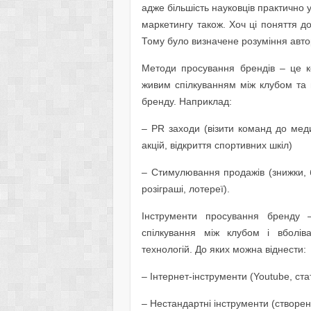
адже більшість науковців практично 
маркетингу також. Хоч ці поняття до
Тому було визначене розуміння авто
Методи просування брендів – це ко
живим спілкуванням між клубом та 
бренду. Наприклад:
– PR заходи (візити команд до мед
акцій, відкриття спортивних шкіл)
– Стимулювання продажів (знижки, б
розіграші, лотереї).
Інструменти просування бренду 
спілкування між клубом і вболів
технологій. До яких можна віднести:
– Інтернет-інструменти (Youtube, ста
– Нестандартні інструменти (створенн