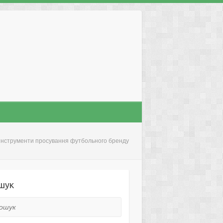
інструменти просування футбольного бренду
шук
ук