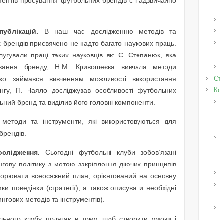
ументів просування футбольних брендів є надзвичайно
ублікацій.
В наш час дослідженню методів та
 брендів присвячено не надто багато наукових праць.
лугували праці таких науковців як: Є. Степанюк, яка
ування бренду, Н.М. Кривошеєва вивчала методи
нко займався вивченням можливості використання
Ст
нгу, П. Чаяло досліджував особливості футбольних
К
ьний бренд та виділив його головні компоненти.
 методи та інструменти, які використовуються для
брендів.
слідження.
Сьогодні футбольні клуби зобов’язані
гову політику з метою закріплення діючих принципів
створювати всеосяжний план, орієнтований на основну
ки поведінки (стратегії), а також описувати необхідні
нгових методів та інструментів).
льного клубу полягає в тому, щоб створити умови і