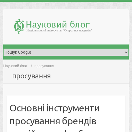
Skip
to
content
Науковий блоґ
просування
просування
Основні інструменти
просування брендів