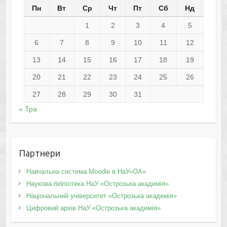
Пн
Вт
Ср
Чт
Пт
Сб
Нд
1
2
3
4
5
6
7
8
9
10
11
12
13
14
15
16
17
18
19
20
21
22
23
24
25
26
27
28
29
30
31
« Тра
Партнери
Навчальна система Moodle в НаУ«ОА»
Наукова бібліотека НаУ «Острозька академія»
Національний університет «Острозька академія»
Цифровий архів НаУ «Острозька академія»