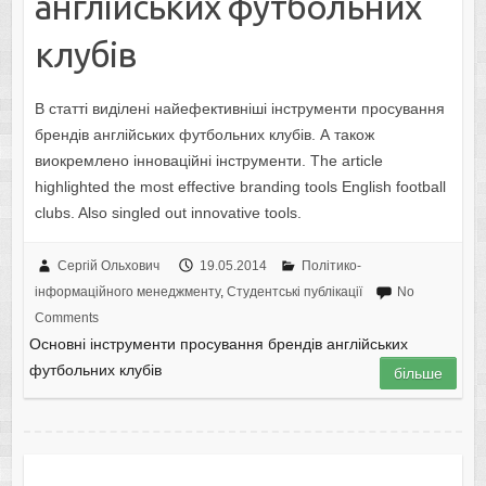
англійських футбольних
клубів
В статті виділені найефективніші інструменти просування
брендів англійських футбольних клубів. А також
виокремлено інноваційні інструменти. The article
highlighted the most effective branding tools English football
clubs. Also singled out innovative tools.
Сергій Ольхович
19.05.2014
Політико-
інформаційного менеджменту
,
Студентські публікації
No
Comments
Основні інструменти просування брендів англійських
футбольних клубів
більше