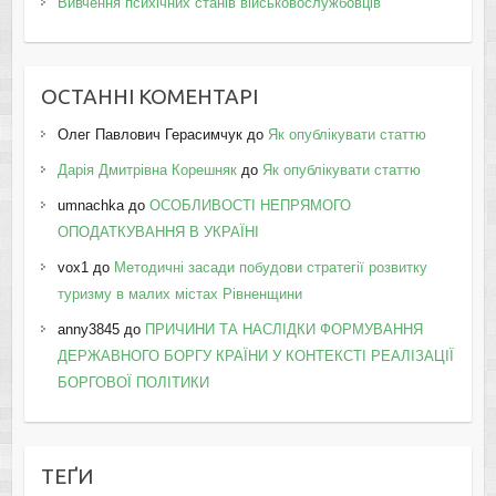
Вивчення психічних станів військовослужбовців
ОСТАННІ КОМЕНТАРІ
Олег Павлович Герасимчук
до
Як опублікувати статтю
Дарія Дмитрівна Корешняк
до
Як опублікувати статтю
umnachka
до
ОСОБЛИВОСТІ НЕПРЯМОГО
ОПОДАТКУВАННЯ В УКРАЇНІ
vox1
до
Методичні засади побудови стратегії розвитку
туризму в малих містах Рівненщини
anny3845
до
ПРИЧИНИ ТА НАСЛІДКИ ФОРМУВАННЯ
ДЕРЖАВНОГО БОРГУ КРАЇНИ У КОНТЕКСТІ РЕАЛІЗАЦІЇ
БОРГОВОЇ ПОЛІТИКИ
ТЕҐИ