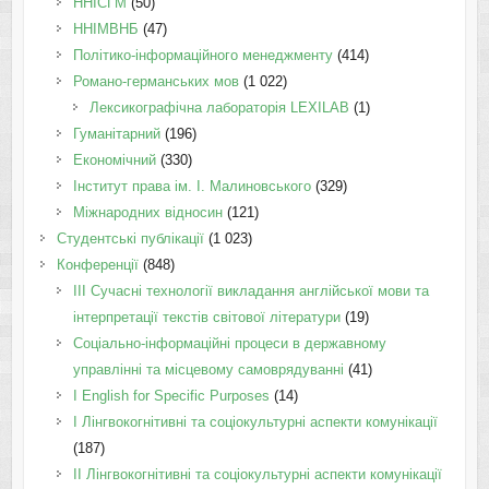
ННІСГМ
(50)
ННІМВНБ
(47)
Політико-інформаційного менеджменту
(414)
Романо-германських мов
(1 022)
Лексикографічна лабораторія LEXILAB
(1)
Гуманітарний
(196)
Економічний
(330)
Інститут права ім. І. Малиновського
(329)
Міжнародних відносин
(121)
Студентські публікації
(1 023)
Конференції
(848)
III Сучасні технології викладання англійської мови та
інтерпретації текстів світової літератури
(19)
Соціально-інформаційні процеси в державному
управлінні та місцевому самоврядуванні
(41)
І English for Specific Purposes
(14)
I Лінгвокогнітивні та соціокультурні аспекти комунікації
(187)
IІ Лінгвокогнітивні та соціокультурні аспекти комунікації