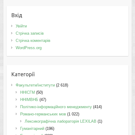
Вхід
Увійти
Стрічка записів
Стрічка коментарів
WordPress.org
Категорії
Факультети/інститути
(2 618)
ННІСГМ
(50)
ННІМВНБ
(47)
Політико-інформаційного менеджменту
(414)
Романо-германських мов
(1 022)
Лексикографічна лабораторія LEXILAB
(1)
Гуманітарний
(196)