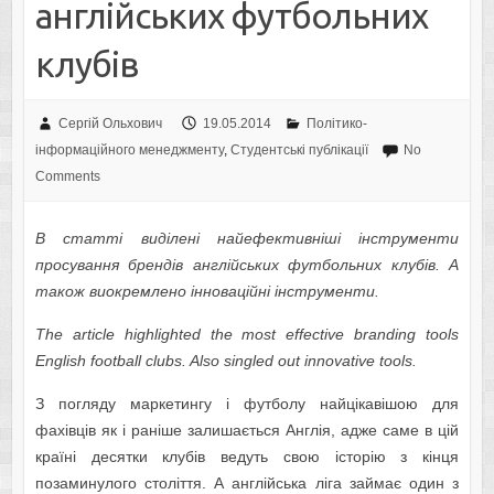
англійських футбольних
клубів
Сергій Ольхович
19.05.2014
Політико-
інформаційного менеджменту
,
Студентські публікації
No
Comments
В статті виділені найефективніші інструменти
просування брендів англійських футбольних клубів. А
також виокремлено інноваційні інструменти.
The article highlighted the most effective branding tools
English football clubs. Also singled out innovative tools.
З погляду маркетингу і футболу найцікавішою для
фахівців як і раніше залишається Англія, адже саме в цій
країні десятки клубів ведуть свою історію з кінця
позаминулого століття. А англійська ліга займає один з