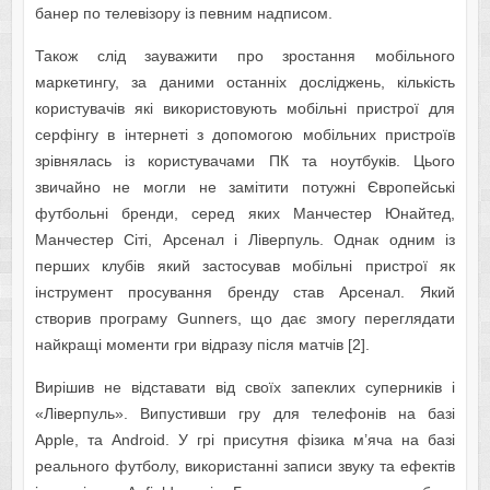
банер по телевізору із певним надписом.
Також слід зауважити про зростання мобільного
маркетингу, за даними останніх досліджень, кількість
користувачів які використовують мобільні пристрої для
серфінгу в інтернеті з допомогою мобільних пристроїв
зрівнялась із користувачами ПК та ноутбуків. Цього
звичайно не могли не замітити потужні Європейські
футбольні бренди, серед яких Манчестер Юнайтед,
Манчестер Сіті, Арсенал і Ліверпуль. Однак одним із
перших клубів який застосував мобільні пристрої як
інструмент просування бренду став Арсенал. Який
створив програму Gunners, що дає змогу переглядати
найкращі моменти гри відразу після матчів [2].
Вирішив не відставати від своїх запеклих суперників і
«Ліверпуль». Випустивши гру для телефонів на базі
Apple, та Android. У грі присутня фізика м’яча на базі
реального футболу, використанні записи звуку та ефектів