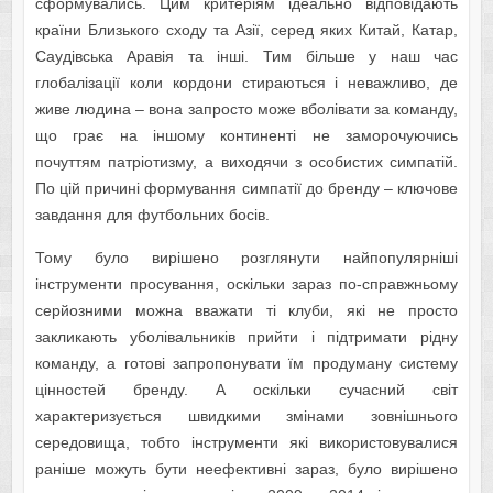
сформувались. Цим критеріям ідеально відповідають
країни Близького сходу та Азії, серед яких Китай, Катар,
Саудівська Аравія та інші. Тим більше у наш час
глобалізації коли кордони стираються і неважливо, де
живе людина – вона запросто може вболівати за команду,
що грає на іншому континенті не заморочуючись
почуттям патріотизму, а виходячи з особистих симпатій.
По цій причині формування симпатії до бренду – ключове
завдання для футбольних босів.
Тому було вирішено розглянути найпопулярніші
інструменти просування, оскільки зараз по-справжньому
серйозними можна вважати ті клуби, які не просто
закликають уболівальників прийти і підтримати рідну
команду, а готові запропонувати їм продуману систему
цінностей бренду. А оскільки сучасний світ
характеризується швидкими змінами зовнішнього
середовища, тобто інструменти які використовувалися
раніше можуть бути неефективні зараз, було вирішено