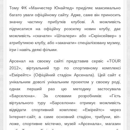
Тому ФК «Манчестер Юнайтед» приділяє максимально
багато уваги офіційному сайту. Адже, саме він приносить
значну частину прибутків клубові. А можливість
підписатися на офіційну розсилку новин клубу, дає
можливість «скачати» «Шпалери» або «Скрінсейвер» з
атрибутикою клубу, або «закачати» спеціалізовану музику,
ігри і навіть деякі фільми.
Арсенал на своєму сайті представив сервіс «TOUR
2012», віртуальний тур по спортивному комплексі
«Емірейтс» (Офіційний стадіон Арсенала). Цей сайт є
унікальним доволі унікальним проектом у своєму роді,
однак перший раз цю методику застосувала
«Барселона». За словами розробників: «Гість
віртуального туру «Барселони» отримує можливість
відвідати спортивний комплекс «Емірейтс» через
Інтернет-сайт, а саме основний стадіон, трибуни, віп-
ложе, спортивне містечко, музей «Арсенала», магазин