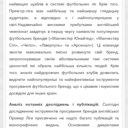
найвищих щаблів в системі футбольних ліг. Крім того,
Прем’єр-ліга має найбільшу та найширшу глядацьку
аудиторію, а відповідно є і найпопулярнішою у
світі.Надзвичайно високими прибутками англійський
чемпіонат завдячує в першу чергу наявністю популярних
футбольних брендів («Манчестер Юнайтед», «Манчестер
Сіті», «Челсі», «Ліверпуль» та «Арсенал»). Ці команди
змогли максимально якісно розвинути свій бренд,
запропонувавши своїм вболівальникам такі системи
цінностей які обрала найбільша кількість людей. Крім
того, аналіз найдорожчих футбольних клубів дозволить
виділити найпопулярніші та найефективніші інструменти
просування футбольного бренду, що є цікавим і корисним
досвідом для інших країн.
Аналіз останніх досліджень і публікацій.
Сьогодні
дослідженню інструментів просування брендів англійської
Прємер Ліги присвячено не надто багато публікацій та
монографічних видань. Основними джерелами