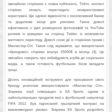
звичайною сторінкою є повна публічність. Тобто, контент
сторінки можуть переглядати незареєстровані
користувачі. Ще однією відмінністю є ексклюзивний банер
та додаткове місце для реклами. Також доволі
ефективною є ідея розміщення фотографій та YouTube
роликів із гравцями на сторінці Twitter, із можливістю
миттєвого перегляду. Доволі схожі дії із сторінкою провів і
Манчестер-Сіті. Також слід зауважити, що використання
«брендової» сторінки коштує 25000$ в місяць [4]. Це
звичайно говорить про небайдужість клубів до соціальних
медіа, а також готовність футбольних босів вкладати
гроші.
Досить інноваційний інструмент для просування свого
бренду розпочав використовувати «Манчестер Сіті».
Зокрема, клуб співпрацює із EA Sports, одним із
найпопулярніших продуктів якої є футбольний симулятор
FIFA 2012. Був підписаний трьохрічний контракт на
взаємовигідних умовах. Зокрема EA Sports розробить