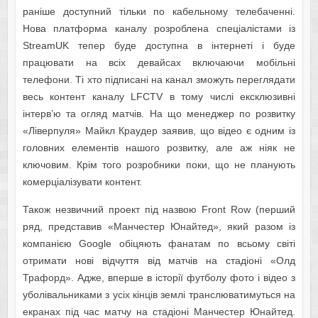
раніше доступний тільки по кабельному телебаченні.
Нова платформа каналу розроблена спеціалістами із
StreamUK тепер буде доступна в інтернеті і буде
працювати на всіх девайсах включаючи мобільні
телефони. Ті хто підписані на канал зможуть переглядати
весь контент каналу LFCTV в тому числі ексклюзивні
інтерв’ю та огляд матчів. На що менеджер по розвитку
«Ліверпуля» Майкл Краудер заявив, що відео є одним із
головних елементів нашого розвитку, але аж ніяк не
ключовим. Крім того розробники поки, що не планують
комерціалізувати контент.
Також незвичний проект під назвою Front Row (перший
ряд, представив «Манчестер Юнайтед», який разом із
компанією Google обіцяють фанатам по всьому світі
отримати нові відчуття від матчів на стадіоні «Олд
Трафорд». Адже, вперше в історії футболу фото і відео з
уболівальниками з усіх кінців землі транслюватимуться на
екранах під час матчу на стадіоні Манчестер Юнайтед.