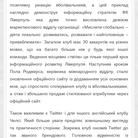
позитивну реакцію вболівальників, а цей приклад
наглядно демонструє інформаційну стратегію ФК
Ліверпуль яка дуже точно висловлена девізом
маркетингового відділу організації: «Мислити глобально –
діяти локально: розвиватись, розважати і найголовніше –
приваблювати». Загалом клуб має 30 аккаунтів на різних
мовах, що на багато більше ніж у будь якої іншої
команди. Ведення місцевих «твітів» це тільки перший крок
інформаційного розвитку Ліверпуля. Наступним кроком
Пола Роджерса, керівника міжнародного відділу, стало
оновлення офіційного сайту із додаванням усіх основних
мов, що спростило спілкування клубу із вболівальниками,
а отже і збільшило продажі стилізованої атрибутики через
офіційний сайт.
Також важливим є Twitter і для іншого англійський клубу
Челсі. Який більше уваги приділяє зовнішньому вигляду
та практичності сторінки. Зокрема клуб оновив Twitter до
так званого брендового. Головною відмінністю із