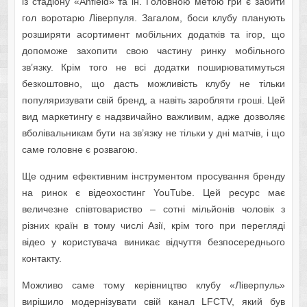
із стадіону «Anfield» та ін. Головною метою гри є забити
гол воротарю Ліверпуля. Загалом, боси клубу планують
розширяти асортимент мобільних додатків та ігор, що
допоможе захопити свою частину ринку мобільного
зв’язку. Крім того не всі додатки поширюватимуться
безкоштовно, що дасть можливість клубу не тільки
популяризувати свій бренд, а навіть заробляти гроші. Цей
вид маркетингу є надзвичайно важливим, адже дозволяє
вболівальникам бути на зв’язку не тільки у дні матчів, і що
саме головне є розвагою.
Ще одним ефективним інструментом просування бренду
на ринок є відеохостинг YouTube. Цей ресурс має
величезне співтовариство – сотні мільйонів чоловік з
різних країн в тому числі Азії, крім того при перегляді
відео у користувача виникає відчуття безпосереднього
контакту.
Можливо саме тому керівництво клубу «Ліверпуль»
вирішило модернізувати свій канал LFCTV, який був