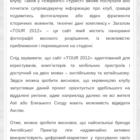
клубу. Також у «Емірейтс» «турист» зможе послухати або
почитати супроводжуючу інформацію про клуб, гравців
подивитись фотогалерею або відео фрагменти
історичних моментів, технічні дані комплексу.» Загалом
«TOUR 2012» – це сайт який містить панорамні
фотографії високого розрішення, із можливістю
приближення і переміщення на стадіоні.
Слід зауважити, що сайт «TOUR 2012» адаптований для
користувачів, комп’ютерів та мобільних пристроїв і
доступний на двох мовах – англійському та китайському.
Звідси можна зробити висновок, що керівництво клубу
запустивши даний проект орієнтується здебільшого на
віддалені регіони, адже наприклад далеко не всі жителі
Азії або Близького Сходу мають можливість відвідати
Англію.
Отже, можна зробити висновок, що найсильніші бренди
Англійської Прем’єр ліги надзвичайно активно
використовують цифровий-маркетинг у просуванні своїх