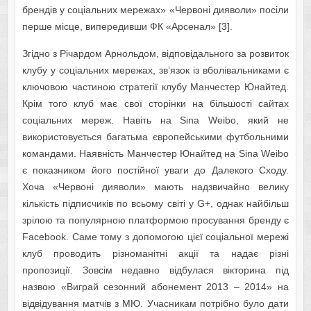
брендів у соціальних мережах» «Червоні дияволи» посіли
перше місце, випередивши ФК «Арсенал» [3].
Згідно з Річардом Арнольдом, відповідального за розвиток
клубу у соціальних мережах, зв’язок із вболівальниками є
ключовою частиною стратегії клубу Манчестер Юнайтед.
Крім того клуб має свої сторінки на більшості сайтах
соціальних мереж. Навіть на Sina Weibo, який не
використовується багатьма європейськими футбольними
командами. Наявність Манчестер Юнайтед на Sina Weibo
є показником його постійної уваги до Далекого Сходу.
Хоча «Червоні дияволи» мають надзвичайно велику
кількість підписчиків по всьому світі у G+, однак найбільш
зрілою та популярною платформою просування бренду є
Facebook. Саме тому з допомогою цієї соціальної мережі
клуб проводить різноманітні акції та надає різні
пропозиції. Зовсім недавно відбулася вікторина під
назвою «Виграй сезонний абонемент 2013 – 2014» на
відвідування матчів з МЮ. Учасникам потрібно було дати