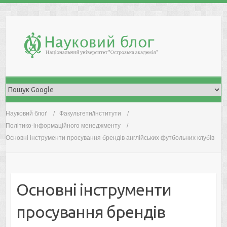
Skip
to
content
Науковий блоґ
Факультети/інститути
Політико-інформаційного менеджменту
Основні інструменти просування брендів англійських футбольних клубів
Основні інструменти
просування брендів