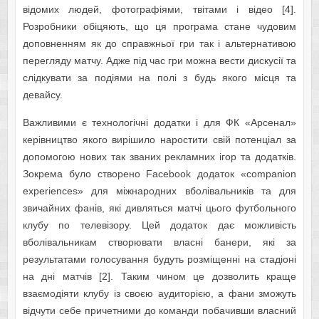
відомих людей, фотографіями, твітами і відео [4].
Розробники обіцяють, що ця програма стане чудовим
доповненням як до справжньої гри так і альтернативою
перегляду матчу. Адже під час гри можна вести дискусії та
слідкувати за подіями на полі з будь якого місця та
девайсу.
Важливими є технологічні додатки і для ФК «Арсенал»
керівництво якого вирішило наростити свій потенціал за
допомогою нових так званих рекламних ігор та додатків.
Зокрема було створено Facebook додаток «companion
experiences» для міжнародних вболівальників та для
звичайних фанів, які дивляться матчі цього футбольного
клубу по телевізору. Цей додаток дає можливість
вболівальникам створювати власні банери, які за
результатами голосування будуть розміщенні на стадіоні
на дні матчів [2]. Таким чином це дозволить краще
взаємодіяти клубу із своєю аудиторією, а фани зможуть
відчути себе причетними до команди побачивши власний