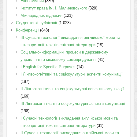
Економічний
(330)
Інститут права ім. І. Малиновського
(329)
Міжнародних відносин
(121)
Студентські публікації
(1 023)
Конференції
(848)
III Сучасні технології викладання англійської мови та
інтерпретації текстів світової літератури
(19)
Соціально-інформаційні процеси в державному
управлінні та місцевому самоврядуванні
(41)
І English for Specific Purposes
(14)
I Лінгвокогнітивні та соціокультурні аспекти комунікації
(187)
IІ Лінгвокогнітивні та соціокультурні аспекти комунікації
(169)
IІI Лінгвокогнітивні та соціокультурні аспекти комунікації
(198)
I Cучасні технології викладання англійської мови та
інтерпретації текстів світової літератури
(31)
II Cучасні технології викладання англійської мови та