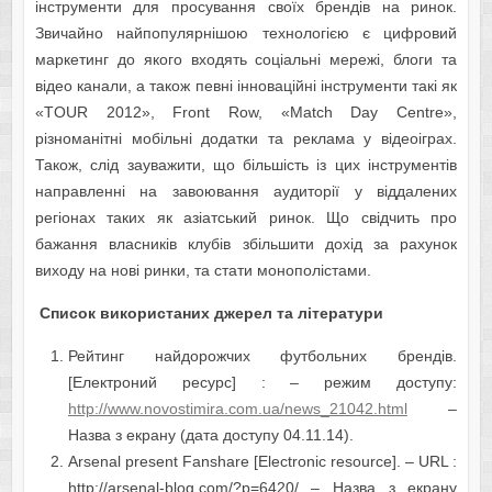
інструменти для просування своїх брендів на ринок.
Звичайно найпопулярнішою технологією є цифровий
маркетинг до якого входять соціальні мережі, блоги та
відео канали, а також певні інноваційні інструменти такі як
«TOUR 2012», Front Row, «Match Day Centre»,
різноманітні мобільні додатки та реклама у відеоіграх.
Також, слід зауважити, що більшість із цих інструментів
направленні на завоювання аудиторії у віддалених
регіонах таких як азіатський ринок. Що свідчить про
бажання власників клубів збільшити дохід за рахунок
виходу на нові ринки, та стати монополістами.
Список використаних джерел та літератури
Рейтинг найдорожчих футбольних брендів.
[Електроний ресурс] : – режим доступу:
http://www.novostimira.com.ua/news_21042.html
–
Назва з екрану (дата доступу 04.11.14).
Arsenal present Fanshare [Electronic resource]. – URL :
http://arsenal-blog.com/?p=6420/ – Назва з екрану