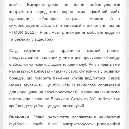
клубів. Використовуючи не тільки найпопулярніші
інструменти серед яких серед яких офіційний сайт,
відеохостинг «Youtube», соціальні мережі. А і
використовують абсолютно інноваційні технології такі як
«TOUR 2012», Front Row, різноманітні мобільні додатки
та рекламу у відеоіграх.
Слід виділити, що практично кожний проект
представлений і втілений у життя для просування бренду
є абсолютно новий. Жоден топовий клуб Англії навіть і не
намагається копіювати тактику своїх суперників у розвитку
брендів, що говорить бажання клубів виділитися. Також
можна зауважити, що більшість із технологій спрямовані
для нарощування своєї присутності і мерчандайзингового
потенціалу в країнах Близького Сходу та Азії, тобто в тих
країнах де футбол ще дуже розвинутий.
Висновки.
Згідно результатів дослідження найбагатші
футбольні клуби Англії використовують різноманітні