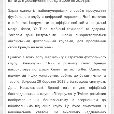
взяти для дослідження період з 2009 по 2014 рік.
Зараз одним із найпопулярніших способів просування
футбольного клубу є цифровий маркетинг. Який включає
в себе такі інструменти як офіційні веб-сайти, соціальні
медіа, блоги, YouTube, мобільні технології та додатки.
Загалом дані інструменти широко використовуються
англійськими футбольними клубами, для просування
свого бренду на нові ринки.
Цікавою з точки зору маркетингу є стратегія футбольного
клубу «Ліверпуль». Який у розвитку свого бренду
використовує популярні блоги такі як Twitter. Однак на
відміну від інших конкурентів, робить це більш якісно та
творчо. Зокрема 26 березня 2013 в Бангладеш святкують
День Незалежності. Вранці того ж дня офіційний
бангладешський аккаунт «Ліверпуля» у Twitter розмістив
повідомлення на бенгальському із зверненням до
вболівальників від лиця клубу. Це було привітання із
національним святом. Це викликало надзвичайно