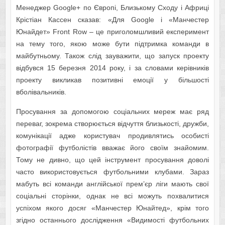
Менеджер Google+ по Європі, Близькому Сходу і Африці
Крістіан Кассен сказав: «Для Google і «Манчестер
Юнайдет» Front Row – це приголомшливий експеримент
на тему того, якою може бути підтримка команди в
майбутньому. Також слід зауважити, що запуск проекту
відбувся 15 березня 2014 року, і за словами керівників
проекту викликав позитивні емоції у більшості
вболівальників.
Просування за допомогою соціальних мереж має ряд
переваг, зокрема створюється відчуття близькості, дружби,
комунікації адже користувач продивлятись особисті
фотографії футболістів вважає його своїм знайомим.
Тому не дивно, що цей інструмент просування доволі
часто використовується футбольними клубами. Зараз
мабуть всі команди англійської прем’єр ліги мають свої
соціальні сторінки, однак не всі можуть похвалитися
успіхом якого досяг «Манчестер Юнайтед», крім того
згідно останнього дослідження «Видимості футбольних