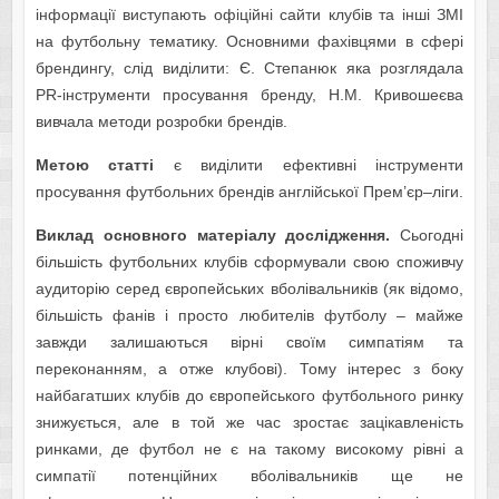
інформації виступають офіційні сайти клубів та інші ЗМІ
на футбольну тематику. Основними фахівцями в сфері
брендингу, слід виділити: Є. Степанюк яка розглядала
PR-інструменти просування бренду, Н.М. Кривошеєва
вивчала методи розробки брендів.
Метою статті
є виділити ефективні інструменти
просування футбольних брендів англійської Прем’єр–ліги.
Виклад основного матеріалу дослідження.
Сьогодні
більшість футбольних клубів сформували свою споживчу
аудиторію серед європейських вболівальників (як відомо,
більшість фанів і просто любителів футболу – майже
завжди залишаються вірні своїм симпатіям та
переконанням, а отже клубові). Тому інтерес з боку
найбагатших клубів до європейського футбольного ринку
знижується, але в той же час зростає зацікавленість
ринками, де футбол не є на такому високому рівні а
симпатії потенційних вболівальників ще не