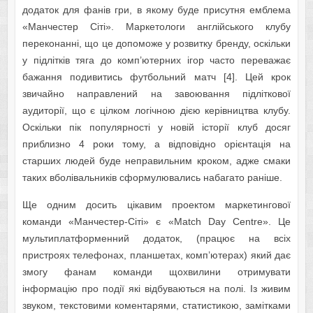
додаток для фанів гри, в якому буде присутня емблема
«Манчестер Сіті». Маркетологи англійського клубу
переконанні, що це допоможе у розвитку бренду, оскільки
у підлітків тяга до комп’ютерних ігор часто переважає
бажання подивитись футбольний матч [4]. Цей крок
звичайно направлений на завоювання підліткової
аудиторії, що є цілком логічною дією керівництва клубу.
Оскільки пік популярності у новій історії клуб досяг
приблизно 4 роки тому, а відповідно орієнтація на
старших людей буде неправильним кроком, адже смаки
таких вболівальників сформулювались набагато раніше.
Ще одним досить цікавим проектом маркетингової
команди «Манчестер-Сіті» є «Match Day Centre». Це
мультиплатформенний додаток, (працює на всіх
пристроях телефонах, планшетах, комп’ютерах) який дає
змогу фанам команди щохвилини отримувати
інформацію про події які відбуваються на полі. Із живим
звуком, текстовими коментарями, статистикою, замітками