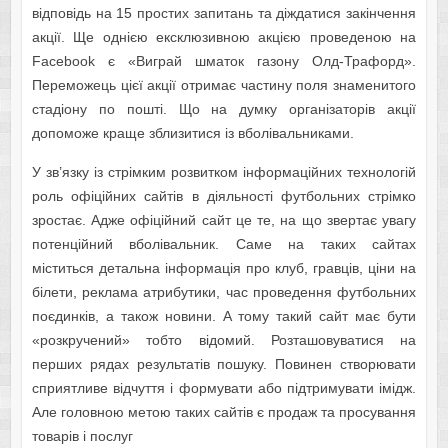
відповідь на 15 простих запитань та діждатися закінчення
акції. Ще однією ексклюзивною акцією проведеною на
Facebook є «Виграй шматок газону Олд-Трафорд».
Переможець цієї акції отримає частину поля знаменитого
стадіону по пошті. Що на думку організаторів акції
допоможе краще зблизитися із вболівальниками.
У зв’язку із стрімким розвитком інформаційних технологій
роль офіційних сайтів в діяльності футбольних стрімко
зростає. Адже офіційний сайт це те, на що звертає увагу
потенційний вболівальник. Саме на таких сайтах
міститься детальна інформація про клуб, гравців, ціни на
білети, реклама атрибутики, час проведення футбольних
поєдинків, а також новини. А тому такий сайт має бути
«розкручений» тобто відомий. Розташовуватися на
перших рядах результатів пошуку. Повинен створювати
сприятливе відчуття і формувати або підтримувати імідж.
Але головною метою таких сайтів є продаж та просування
товарів і послуг