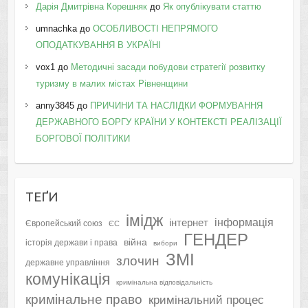
Дарія Дмитрівна Корешняк
до
Як опублікувати статтю
umnachka
до
ОСОБЛИВОСТІ НЕПРЯМОГО
ОПОДАТКУВАННЯ В УКРАЇНІ
vox1
до
Методичні засади побудови стратегії розвитку
туризму в малих містах Рівненщини
anny3845
до
ПРИЧИНИ ТА НАСЛІДКИ ФОРМУВАННЯ
ДЕРЖАВНОГО БОРГУ КРАЇНИ У КОНТЕКСТІ РЕАЛІЗАЦІЇ
БОРГОВОЇ ПОЛІТИКИ
ТЕҐИ
імідж
інформація
інтернет
Європейський союз
ЄС
ГЕНДЕР
війна
історія держави і права
вибори
ЗМІ
злочин
державне управління
комунікація
кримінальна відповідальність
кримінальне право
кримінальний процес