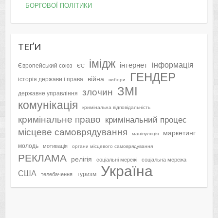
БОРГОВОЇ ПОЛІТИКИ
ТЕҐИ
імідж
інформація
інтернет
Європейський союз
ЄС
ГЕНДЕР
війна
історія держави і права
вибори
ЗМІ
злочин
державне управління
комунікація
кримінальна відповідальність
кримінальне право
кримінальний процес
місцеве самоврядування
маркетинг
маніпуляція
молодь
мотивація
органи місцевого самоврядування
РЕКЛАМА
релігія
соціальні мережі
соціальна мережа
Україна
США
туризм
телебачення