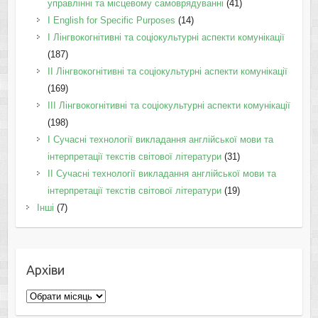
управлінні та місцевому самоврядуванні
(41)
І English for Specific Purposes
(14)
I Лінгвокогнітивні та соціокультурні аспекти комунікації
(187)
IІ Лінгвокогнітивні та соціокультурні аспекти комунікації
(169)
IІI Лінгвокогнітивні та соціокультурні аспекти комунікації
(198)
I Cучасні технології викладання англійської мови та
інтерпретації текстів світової літератури
(31)
II Cучасні технології викладання англійської мови та
інтерпретації текстів світової літератури
(19)
Інші
(7)
Архіви
Архіви