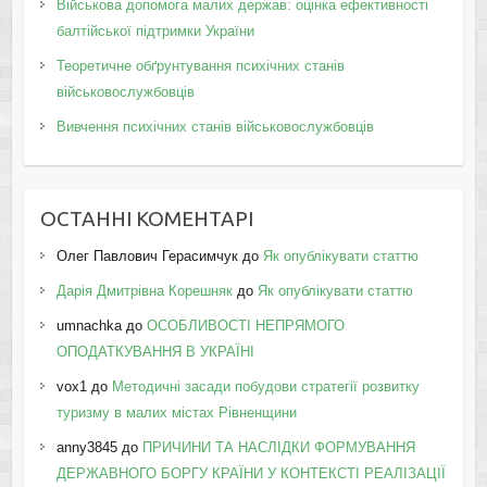
Військова допомога малих держав: оцінка ефективності
балтійської підтримки України
Теоретичне обґрунтування психічних станів
військовослужбовців
Вивчення психічних станів військовослужбовців
ОСТАННІ КОМЕНТАРІ
Олег Павлович Герасимчук
до
Як опублікувати статтю
Дарія Дмитрівна Корешняк
до
Як опублікувати статтю
umnachka
до
ОСОБЛИВОСТІ НЕПРЯМОГО
ОПОДАТКУВАННЯ В УКРАЇНІ
vox1
до
Методичні засади побудови стратегії розвитку
туризму в малих містах Рівненщини
anny3845
до
ПРИЧИНИ ТА НАСЛІДКИ ФОРМУВАННЯ
ДЕРЖАВНОГО БОРГУ КРАЇНИ У КОНТЕКСТІ РЕАЛІЗАЦІЇ