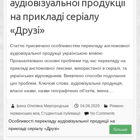
аудіовізуальної продукції
на прикладі серіалу
«Друзі»
Статтю присвячено особливостям перекладу англомовної
аудіовізуальної продукції українською мовою.
Проаналізовано основні проблеми під час перекладу на
прикладі англомовної лексики, використаної в серіалі, та
українських відповідників. Виявлено способи подолання
цих проблем. Ключові слова: аудіовізуальна продукція,
власні назви, назви географічних об’єктів, імена.…
Ірина Олегівна Миргородська
04.06.2020
Романо-
германських мов
,
Студентські публікації
No Comments
Особливості перекладу аудіовізуальної продукції на
прикладі серіалу «Друзі»
більше