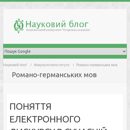
Skip
to
content
Науковий блоґ
Факультети/інститути
Романо-германських мов
Романо-германських мов
ПОНЯТТЯ
ЕЛЕКТРОННОГО