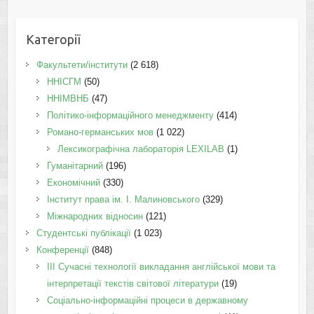
Категорії
Факультети/інститути
(2 618)
ННІСГМ
(50)
ННІМВНБ
(47)
Політико-інформаційного менеджменту
(414)
Романо-германських мов
(1 022)
Лексикографічна лабораторія LEXILAB
(1)
Гуманітарний
(196)
Економічний
(330)
Інститут права ім. І. Малиновського
(329)
Міжнародних відносин
(121)
Студентські публікації
(1 023)
Конференції
(848)
III Сучасні технології викладання англійської мови та
інтерпретації текстів світової літератури
(19)
Соціально-інформаційні процеси в державному