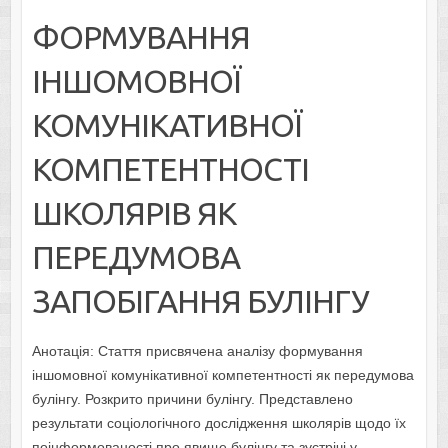
ФОРМУВАННЯ
ІНШОМОВНОЇ
КОМУНІКАТИВНОЇ
КОМПЕТЕНТНОСТІ
ШКОЛЯРІВ ЯК
ПЕРЕДУМОВА
ЗАПОБІГАННЯ БУЛІНГУ
Анотація: Стаття присвячена аналізу формування
іншомовної комунікативної компетентності як передумова
булінгу. Розкрито причини булінгу. Представлено
результати соціологічного дослідження школярів щодо їх
поінформованості про явище булінгу та зустрічі у