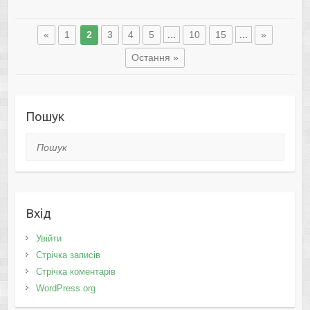
«
1
2
3
4
5
...
10
15
...
»
Остання »
Пошук
Пошук
Вхід
Увійти
Стрічка записів
Стрічка коментарів
WordPress.org