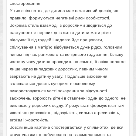
спостереження.
У тих спільнотах, де дитина має негативний досвід, як
правило, формуються негативні риси особистості.
Зокрема стиль взаємодії з дорослими зводиться до
наступного: з перших днів життя дитини мати різко
відлучає її від грудей і надовго йде працювати,
спілкування з матір’ю відбувається дуже рідко, головним
чином під час ранкового та вечірнього годування, більшу
частину часу дитина проводить на самоті, її опіка полягає
лише через випадкових дорослих, певним чином
звертають на дитину увагу. Подальше виховання
залишається досить суворим: в основному
використовуються часті покарання за відсутності
заохочень, ворожість дітей в ставленні один до одного, не
викликає у дорослих осуду. У результаті формуються такі
якості як тривожність, підозрілість, сильна агресивність,
егоїзм і жорстокість.
Зовсім інша картина спостерігається у спільнотах, де вся
структура життя побудована на взаємодопомозі та