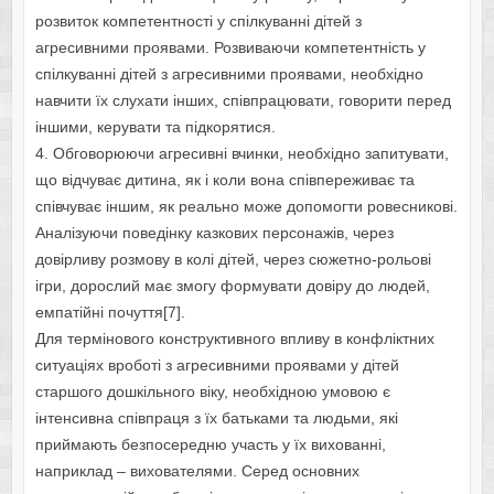
розвиток компетентності у спілкуванні дітей з
агресивними проявами. Розвиваючи компетентність у
спілкуванні дітей з агресивними проявами, необхідно
навчити їх слухати інших, співпрацювати, говорити перед
іншими, керувати та підкорятися.
4. Обговорюючи агресивні вчинки, необхідно запитувати,
що відчуває дитина, як і коли вона співпереживає та
співчуває іншим, як реально може допомогти ровесникові.
Аналізуючи поведінку казкових персонажів, через
довірливу розмову в колі дітей, через сюжетно-рольові
ігри, дорослий має змогу формувати довіру до людей,
емпатійні почуття[7].
Для термінового конструктивного впливу в конфліктних
ситуаціях вроботі з агресивними проявами у дітей
старшого дошкільного віку, необхідною умовою є
інтенсивна співпраця з їх батьками та людьми, які
приймають безпосередню участь у їх вихованні,
наприклад – вихователями. Серед основних