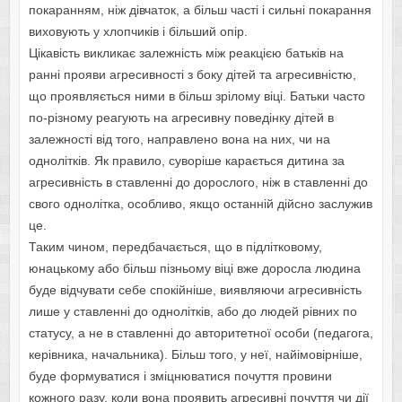
покаранням, ніж дівчаток, а більш часті і сильні покарання
виховують у хлопчиків і більший опір.
Цікавість викликає залежність між реакцією батьків на
ранні прояви агресивності з боку дітей та агресивністю,
що проявляється ними в більш зрілому віці. Батьки часто
по-різному реагують на агресивну поведінку дітей в
залежності від того, направлено вона на них, чи на
однолітків. Як правило, суворіше карається дитина за
агресивність в ставленні до дорослого, ніж в ставленні до
свого однолітка, особливо, якщо останній дійсно заслужив
це.
Таким чином, передбачається, що в підлітковому,
юнацькому або більш пізньому віці вже доросла людина
буде відчувати себе спокійніше, виявляючи агресивність
лише у ставленні до однолітків, або до людей рівних по
статусу, а не в ставленні до авторитетної особи (педагога,
керівника, начальника). Більш того, у неї, найімовірніше,
буде формуватися і зміцнюватися почуття провини
кожного разу, коли вона проявить агресивні почуття чи дії