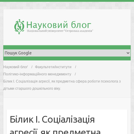
Skip
to
content
Науковий блоґ
Факультети/інститути
Політико-інформаційного менеджменту
Білик І. Соціалізація агресії, як предметна сфера роботи психолога з
дітьми старшого дошкільного віку.
Білик І. Соціалізація
агресії, як предметна