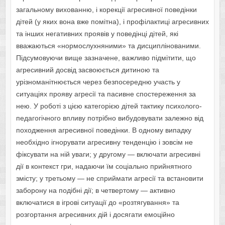
загальному вихованню, і корекції агресивної поведінки
дітей (у яких вона вже помітна), і профілактиці агресивних
та інших негативних проявів у поведінці дітей, які
вважаються «нормослухняними» та дисциплінованими.
Підсумовуючи вище зазначене, важливо підмітити, що
агресивний досвід засвоюється дитиною та
урізноманітнюється через безпосередню участь у
ситуаціях прояву агресії та пасивне спостереження за
нею. У роботі з цією категорією дітей тактику психолого-
педагогічного впливу потрібно вибудовувати залежно від
походження агресивної поведінки. В одному випадку
необхідно ігнорувати агресивну тенденцію і зовсім не
фіксувати на ній уваги; у другому — включати агресивні
дії в контекст гри, надаючи їм соціально прийнятного
змісту; у третьому — не сприймати агресії та встановити
заборону на подібні дії; в четвертому — активно
включатися в ігрові ситуації до «розтягування» та
розгортання агресивних дій і досягати емоційно