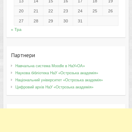
13
14
15
16
17
18
19
20
21
22
23
24
25
26
27
28
29
30
31
« Тра
Партнери
Навчальна система Moodle в НаУ«ОА»
Наукова бібліотека НаУ «Острозька академія»
Національний університет «Острозька академія»
Цифровий архів НаУ «Острозька академія»