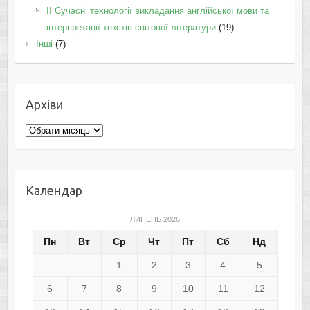
II Cучасні технології викладання англійської мови та
інтерпретації текстів світової літератури
(19)
Інші
(7)
Архіви
Архіви
Календар
ЛИПЕНЬ 2026
Пн
Вт
Ср
Чт
Пт
Сб
Нд
1
2
3
4
5
6
7
8
9
10
11
12