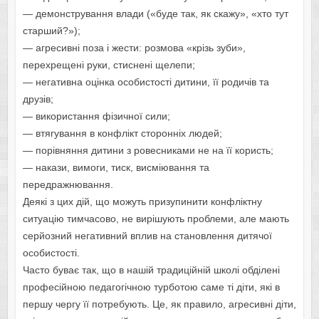
— демонстрування влади («буде так, як скажу», «хто тут
старший?»);
— агресивні поза і жести: розмова «крізь зуби»,
перехрещені руки, стиснені щелепи;
— негативна оцінка особистості дитини, її родичів та
друзів;
— використання фізичної сили;
— втягування в конфлікт сторонніх людей;
— порівняння дитини з ровесниками не на її користь;
— накази, вимоги, тиск, висміювання та
передражнювання.
Деякі з цих дій, що можуть призупинити конфліктну
ситуацію тимчасово, не вирішують проблеми, але мають
серйозний негативний вплив на становлення дитячої
особистості.
Часто буває так, що в нашій традиційній школі обділені
професійною педагогічною турботою саме ті діти, які в
першу чергу її потребують. Це, як правило, агресивні діти,