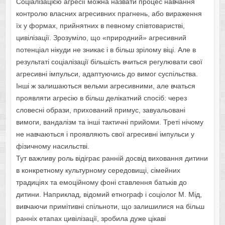
Соціалізацією агресії можна назвати процес навчання
контролю власних агресивних прагнень, або вираження
їх у формах, прийнятних в певному співтоваристві,
цивілізації. Зрозуміло, що «природний» агресивний
потенціал нікуди не зникає і в більш зрілому віці. Але в
результаті соціалізації більшість вчиться регулювати свої
агресивні імпульси, адаптуючись до вимог суспільства.
Інші ж залишаються вельми агресивними, але вчаться
проявляти агресію в більш делікатний спосіб: через
словесні образи, прихований примус, завуальовані
вимоги, вандалізм та інші тактичні прийоми. Треті нічому
не навчаються і проявляють свої агресивні імпульси у
фізичному насильстві.
Тут важливу роль відіграє ранній досвід виховання дитини
в конкретному культурному середовищі, сімейних
традиціях та емоційному фоні ставлення батьків до
дитини. Наприклад, відомий етнограф і соціолог М. Мід,
вивчаючи примітивні спільноти, що залишилися на більш
ранніх етапах цивілізації, зробила дуже цікаві