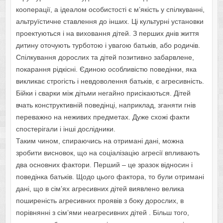
кооперації, а ідеалом особистості є м’якість у спілкуванні,
альтруїстичне ставлення до інших. Ці культурні установки
проектуються і на виховання дітей. З перших днів життя
дитину оточують турботою і увагою батьків, або родичів.
Спілкування дорослих та дітей позитивно забарвлене,
покарання рідкісні. Єдиною особливістю поведінки, яка
викликає строгість і невдоволення батьків, є агресивність.
Бійки і сварки між дітьми негайно присікаються. Дітей
вчать конструктивній поведінці, наприклад, зганяти гнів
переважно на неживих предметах. Дуже схожі факти
спостерігали і інші дослідники.
Таким чином, спираючись на отримані дані, можна
зробити висновок, що на соціалізацію агресії впливають
два основних фактори. Перший – це зразок відносин і
поведінка батьків. Щодо цього фактора, то були отримані
дані, що в сім’ях агресивних дітей виявлено велика
поширеність агресивних проявів з боку дорослих, в
порівнянні з сім’ями неагресивних дітей . Більш того,