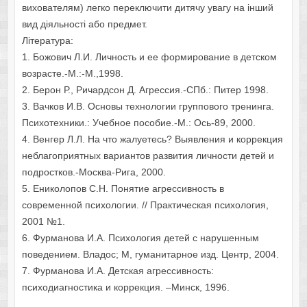
вихователям) легко переключити дитячу увагу на інший
вид діяльності або предмет.
Література:
1. Божович Л.И. Личность и ее формирование в детском
возрасте.-М.:-М.,1998.
2. Берон Р., Ричардсон Д. Агрессия.-СПб.: Питер 1998.
3. Вачков И.В. Основы технологии группового тренинга.
Психотехники.: Учебное пособие.-М.: Ось-89, 2000.
4. Венгер Л.Л. На что жалуетесь? Выявления и коррекция
неблагоприятных вариантов развития личности детей и
подростков.-Москва-Рига, 2000.
5. Ениколопов С.Н. Понятие агрессивность в
современной психологии. // Практическая психология,
2001 №1.
6. Фурманова И.А. Психология детей с нарушенным
поведением. Владос; М, гуманитарное изд. Центр, 2004.
7. Фурманова И.А. Детская агрессивность:
психодиагностика и коррекция. –Минск, 1996.