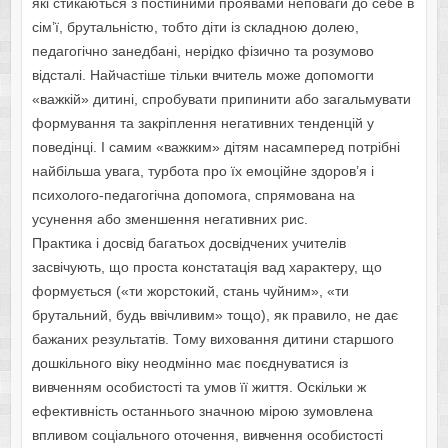
які стикаються з постійними проявами неповаги до себе в
сім’ї, брутальністю, тобто діти із складною долею,
педагогічно занедбані, нерідко фізично та розумово
відсталі. Найчастіше тільки вчитель може допомогти
«важкій» дитині, спробувати припинити або загальмувати
формування та закріплення негативних тенденцій у
поведінці. І самим «важким» дітям насамперед потрібні
найбільша увага, турбота про їх емоційне здоров’я і
психолого-педагогічна допомога, спрямована на
усунення або зменшення негативних рис.
Практика і досвід багатьох досвідчених учителів
засвічують, що проста констатація вад характеру, що
формується («ти жорстокий, стань чуйним», «ти
брутальний, будь ввічливим» тощо), як правило, не дає
бажаних результатів. Тому виховання дитини старшого
дошкільного віку неодмінно має поєднуватися із
вивченням особистості та умов її життя. Оскільки ж
ефективність останнього значною мірою зумовлена
впливом соціального оточення, вивчення особистості