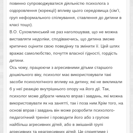
повинно супроводжуватися діяльністю психолога з
оздоровлення (корекції) впливу цього середовища (сім’ї,
груп неформального спілкування, ставлення до дитини в
класі тощо).
В.О. Сухомлинський не раз наголошував, що не можна
виставляти недоліки, сподіваючись, що дитина зможе
критично оцінити свою поведінку та змінити її. Цей шлях
вражає самолюбство, почуття власної гідності, гордість
дитини.
Ось чому, працюючи з агресивними дітьми старшого
дошкільного віку, психолог має використовувати такі
засоби психологічного впливу на дитину, які не викликали
б у неї реакцію внутрішнього опору на його дії. Так,
психолог може дібрати чимало вправ і завдань, які можна
використовувати як на занятті, так і поза ним.Крім того, на
основі вправ і завдань він може розробити психолого-
педагогічний тренінг і проводити його або з групою
найбільш агресивних дітей, або в змішаній групі
агресивних та неагресивних дітей. Це сприятиме і