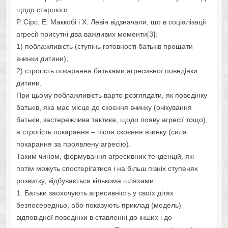
щодо старшого.
Р. Сірс, Е. Маккобі і Х. Левін відзначали, що в соціалізації
агресії присутні два важливих моменти[3]:
1) поблажливість (ступінь готовності батьків прощати
вчинки дитини);
2) строгість покарання батьками агресивної поведінки
дитини.
При цьому поблажливість варто розглядати, як поведінку
батьків, яка має місце до скоєння вчинку (очікування
батьків, застережлива тактика, щодо появу агресії тощо),
а строгість покарання – після скоєння вчинку (сила
покарання за проявлену агресію).
Таким чином, формування агресивних тенденцій, які
потім можуть спостерігатися і на більш пізніх ступенях
розвитку, відбувається кількома шляхами:
1. Батьки заохочують агресивність у своїх дітях
безпосередньо, або показують приклад (модель)
відповідної поведінки в ставленні до інших і до