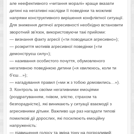
але неефективного «читання моралі» краще вказати
дитині на негативні наслідки її поведінки та можливі
напрями конструктивного вирішення конфліктної ситуації.
Для зниження дитячої агресивності необхідно встановити
зворотний зв’язок, використовуючи такі прийоми:
— визнання факту агресії («ти поводишся агресивно»);
— розкриття мотивів агресивної поведінки («ти
демонструєш силу»);
— називання особистого почуття, обумовленого
негативною поведінкою дитини («я хвилююсь, коли ти
б’єш…»);
— нагадування правил («ми ж з тобою домовились…»).
3. Контроль за своїми негативними емоціями
(роздратуванням, гнівом, злістю, страхом та
безпорадністю), які виникають у ситуації взаємодії з
агресивними дітьми. Важливо ще раз нагадати типові
помилкові дії дорослих, які посилюють емоційну
напруженість:
— підвищення голосу та зміна тону на погрозливий;