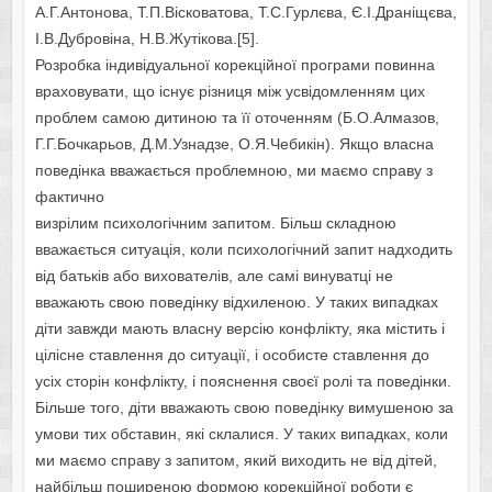
А.Г.Антонова, Т.П.Вісковатова, Т.С.Гурлєва, Є.І.Драніщєва,
І.В.Дубровіна, Н.В.Жутікова.[5].
Розробка індивідуальної корекційної програми повинна
враховувати, що існує різниця між усвідомленням цих
проблем самою дитиною та її оточенням (Б.О.Алмазов,
Г.Г.Бочкарьов, Д.М.Узнадзе, О.Я.Чебикін). Якщо власна
поведінка вважається проблемною, ми маємо справу з
фактично
визрілим психологічним запитом. Більш складною
вважається ситуація, коли психологічний запит надходить
від батьків або вихователів, але самі винуватці не
вважають свою поведінку відхиленою. У таких випадках
діти завжди мають власну версію конфлікту, яка містить і
цілісне ставлення до ситуації, і особисте ставлення до
усіх сторін конфлікту, і пояснення своєї ролі та поведінки.
Більше того, діти вважають свою поведінку вимушеною за
умови тих обставин, які склалися. У таких випадках, коли
ми маємо справу з запитом, який виходить не від дітей,
найбільш поширеною формою корекційної роботи є