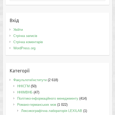
Вхід
Увійти
Стрічка записів
Стрічка коментарів
WordPress.org
Категорії
Факультети/інститути
(2 618)
ННІСГМ
(50)
ННІМВНБ
(47)
Політико-інформаційного менеджменту
(414)
Романо-германських мов
(1 022)
Лексикографічна лабораторія LEXILAB
(1)