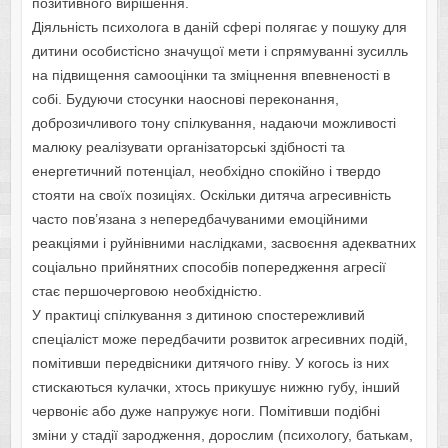
позитивного вирішення.
Діяльність психолога в даній сфері полягає у пошуку для
дитини особистісно значущої мети і спрямуванні зусилль
на підвищення самооцінки та зміцнення впевненості в
собі. Будуючи стосунки наоснові переконання,
доброзичливого тону спілкування, надаючи можливості
малюку реалізувати організаторські здібності та
енергетичний потенціал, необхідно спокійно і твердо
стояти на своїх позиціях. Оскільки дитяча агресивність
часто пов’язана з непередбачуваними емоційними
реакціями і руйнівними наслідками, засвоєння адекватних
соціально прийнятних способів попередження агресії
стає першочерговою необхідністю.
У практиці спілкування з дитиною спостережливий
спеціаліст може передбачити розвиток агресивних подій,
помітивши передвісники дитячого гніву. У когось із них
стискаються кулачки, хтось прикушує нижню губу, інший
червоніє або дуже напружує ноги. Помітивши подібні
зміни у стадії зародження, дорослим (психологу, батькам,