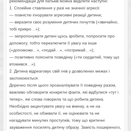
рекомендацій для батьків можна виділити наступні:
1. Спокійне ставлення у разі не значної агресії:
— повністю ігнорувати агресивні реакції дитини;
— виразити своє розуміння дитячих почуттів («звичайно,
тобі прикро…»);
— запропонувати дитині щось зробити, попросити про
допомогу, тобто переключити її увагу на інше
(«допоможи…», «подай…», «потримай…»);
— позитивно пояснити поведінку («ти сердитий, тому що
втомився…»).
2. Дитина відреаговує свій гнів у дозволених межах і
заспокоюється.
Доречно після цього проаналізувати її поведінку разом,
важливо обговорити конкретні факти, які відбулися «тут і
тепер», які слова говорила та що робила дитина.
Необхідно акцентувати увагу на вчинку, а не на
особистості, не обзивати її, не оцінювати та не
нагадувати минулих проступків, тому що критичні
зауваження посилять дитячу образу. Замість поширеного,