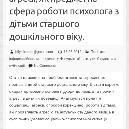
сфера роботи психолога з
дітьми старшого
дошкільного віку.
bilyk.irenee@gmail.com
16.05.2012
Політико-
інформаційного менеджменту
,
Факультети/інститути
,
Студентські
публікації
No Comments
Стаття присвячена проблемі агресії та агресивних
проявів в дітей старшого дошкільного віку. В статті коротко
охарактеризовано основні підходи до явища та причин
агресії в дитячій поведінці. Аналізується поняття
соціалізації агресії, способи корекційної роботи з дітьми,
які проявляють агресію та актуальність даного явища в
суспільних умовах соціально-психологічної ситуації.