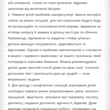
або розминає, стукає по глині кулачком, відриває
шматочки від виліпленої фігурки.
2. Навчати дітей прийомів саморегуляції, вміння володіти
собою за різних ситуацій, для них корисними будуть будь-
які релаксаційні та психогімнастичні вправи, зважаючи на
м’язову напругу й зажими в ділянці кисті рук та обличчя.
Наприклад, піднімаючи та кидаючи «тяжку штангу»,
дитина зменшує напруженість, відволікається та
відпочиває. Одним із прийомів самоконтролю є стискання
в кишені «чарівного камінчика» чи іншого талісмана, який
попередить агресивні бажання. Можна рекомендувати
дитині дуже простий спосіб довести свою силу: стиснути
долонями лікті і притиснути руки до грудей — поза
витриманої людини.
3. Для виходу з конфліктних ситуацій агресивних дітей
необхідно навчати різних комунікативних умінь: вітання і
прощання, звертання, прохання про підтримку, послугу,
допомогу, надання допомоги, вдячності, відмови. Дуже
важливо проводити спеціальну роботу, спрямовану на