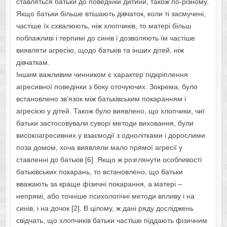
ставляться батьки до поведінки дитини, також по-різному.
Якщо батьки більше втішають дівчаток, коли ті засмучені,
частіше їх схвалюють, ніж хлопчиків, то матері більш
поблажливі і терпимі до синів і дозволяють їм частіше
виявляти агресію, щодо батьків та інших дітей, ніж
дівчаткам.
Іншим важливим чинником є характер підкріплення
агресивної поведінки з боку оточуючих. Зокрема, було
встановлено зв’язок між батьківським покаранням і
агресією у дітей. Також було виявлено, що хлопчики, чиї
батьки застосовували суворі методи виховання, були
високоагресивних у взаємодії з однолітками і дорослими
поза домом, хоча виявляли мало прямої агресії у
ставленні до батьків [6]. Якщо ж розглянути особливості
батьківських покарань, то встановлено, що батьки
вважають за краще фізичні покарання, а матері –
непрямі, або точніше психологічні методи впливу і на
синів, і на дочок [2]. В цілому, ж дані ряду досліджень
свідчать, що хлопчиків батьки частіше піддають фізичним