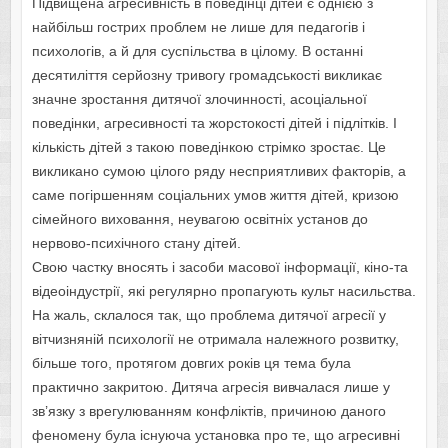
Підвищена агресивність в поведінці дітей є однією з
найбільш гострих проблем не лише для педагогів і
психологів, а й для суспільства в цілому. В останні
десятиліття серйозну тривогу громадськості викликає
значне зростання дитячої злочинності, асоціальної
поведінки, агресивності та жорстокості дітей і підлітків. І
кількість дітей з такою поведінкою стрімко зростає. Це
викликано сумою цілого ряду несприятливих факторів, а
саме погіршенням соціальних умов життя дітей, кризою
сімейного виховання, неувагою освітніх установ до
нервово-психічного стану дітей.
Свою частку вносять і засоби масової інформації, кіно-та
відеоіндустрії, які регулярно пропагують культ насильства.
На жаль, склалося так, що проблема дитячої агресії у
вітчизняній психології не отримала належного розвитку,
більше того, протягом довгих років ця тема була
практично закритою. Дитяча агресія вивчалася лише у
зв’язку з врегулюванням конфліктів, причиною даного
феномену була існуюча установка про те, що агресивні