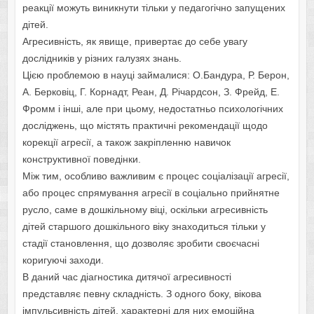
реакції можуть виникнути тільки у педагогічно запущених
дітей.
Агресивність, як явище, привертає до себе увагу
дослідників у різних галузях знань.
Цією проблемою в науці займалися: О.Бандура, Р. Берон,
А. Берковіц, Г. Корнадт, Реан, Д. Річардсон, З. Фрейд, Е.
Фромм і інші, але при цьому, недостатньо психологічних
досліджень, що містять практичні рекомендації щодо
корекції агресії, а також закріпленню навичок
конструктивної поведінки.
Між тим, особливо важливим є процес соціалізації агресії,
або процес спрямування агресії в соціально прийнятне
русло, саме в дошкільному віці, оскільки агресивність
дітей старшого дошкільного віку знаходиться тільки у
стадії становлення, що дозволяє зробити своєчасні
коригуючі заходи.
В даний час діагностика дитячої агресивності
представляє певну складність. З одного боку, вікова
імпульсивність дітей, характерні для них емоційна