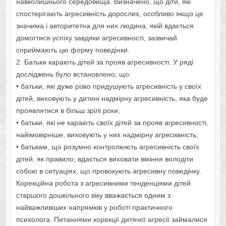
навколишнього середовища. Визначено, що діти, які
спостерігають агресивність дорослих, особливо якщо це
значима і авторитетна для них людина, якій вдається
домогтися успіху завдяки агресивності, зазвичай
сприймають цю форму поведінки.
2. Батьки карають дітей за прояв агресивності. У ряді
досліджень було встановлено, що:
• батьки, які дуже різко придушують агресивність у своїх
дітей, виховують у дитині надмірну агресивність, яка буде
проявлятися в більш зрілі роки;
• батьки, які не карають своїх дітей за прояв агресивності,
найімовірніше, виховують у них надмірну агресивність;
• батькам, що розумно контролюють агресивність своїх
дітей, як правило, вдається виховати вміння володіти
собою в ситуаціях, що провокують агресивну поведінку.
Корекційна робота з агресивними тенденціями дітей
старшого дошкільного віку вважається одним з
найважливіших напрямків у роботі практичного
психолога. Питаннями корекції дитячої агресії займалися