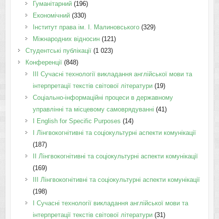
Гуманітарний
(196)
Економічний
(330)
Інститут права ім. І. Малиновського
(329)
Міжнародних відносин
(121)
Студентські публікації
(1 023)
Конференції
(848)
III Сучасні технології викладання англійської мови та
інтерпретації текстів світової літератури
(19)
Соціально-інформаційні процеси в державному
управлінні та місцевому самоврядуванні
(41)
І English for Specific Purposes
(14)
I Лінгвокогнітивні та соціокультурні аспекти комунікації
(187)
IІ Лінгвокогнітивні та соціокультурні аспекти комунікації
(169)
IІI Лінгвокогнітивні та соціокультурні аспекти комунікації
(198)
I Cучасні технології викладання англійської мови та
інтерпретації текстів світової літератури
(31)