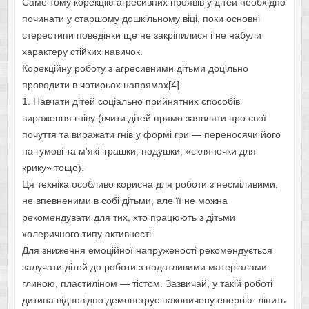
Саме тому корекцію агресивних проявів у дітей необхідно
починати у старшому дошкільному віці, поки основні
стереотипи поведінки ще не закріпилися і не набули
характеру стійких навичок.
Корекційну роботу з агресивними дітьми доцільно
проводити в чотирьох напрямах[4].
1. Навчати дітей соціально прийнятних способів
вираження гніву (вчити дітей прямо заявляти про свої
почуття та виражати гнів у формі гри — переносячи його
на гумові та м’які іграшки, подушки, «скляночки для
крику» тощо).
Ця техніка особливо корисна для роботи з несміливими,
не впевненими в собі дітьми, але її не можна
рекомендувати для тих, хто працюють з дітьми
холеричного типу активності.
Для зниження емоційної напруженості рекомендується
залучати дітей до роботи з податливими матеріалами:
глиною, пластиліном — тістом. Зазвичай, у такій роботі
дитина відповідно демонструє накопичену енергію: ліпить