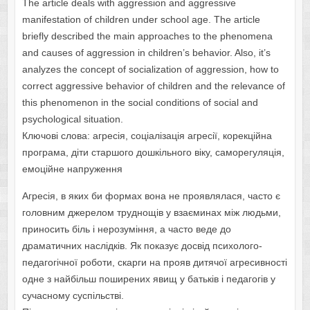
The article deals with aggression and aggressive
manifestation of children under school age. The article
briefly described the main approaches to the phenomena
and causes of aggression in children’s behavior. Also, it’s
analyzes the concept of socialization of aggression, how to
correct aggressive behavior of children and the relevance of
this phenomenon in the social conditions of social and
psychological situation.
Ключові слова: агресія, соціалізація агресії, корекційна
програма, діти старшого дошкільного віку, саморегуляція,
емоційне напруження
Агресія, в яких би формах вона не проявлялася, часто є
головним джерелом труднощів у взаєминах між людьми,
приносить біль і нерозуміння, а часто веде до
драматичних наслідків. Як показує досвід психолого-
педагогічної роботи, скарги на прояв дитячої агресивності
одне з найбільш поширених явищ у батьків і педагогів у
сучасному суспільстві.