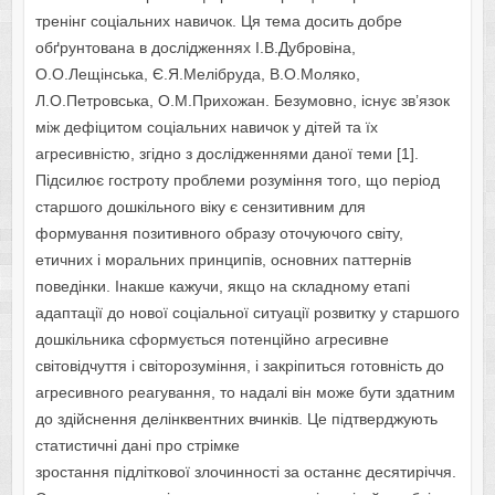
тренінг соціальних навичок. Ця тема досить добре
обґрунтована в дослідженнях І.В.Дубровіна,
О.О.Лещінська, Є.Я.Мелібруда, В.О.Моляко,
Л.О.Петровська, О.М.Прихожан. Безумовно, існує зв’язок
між дефіцитом соціальних навичок у дітей та їх
агресивністю, згідно з дослідженнями даної теми [1].
Підсилює гостроту проблеми розуміння того, що період
старшого дошкільного віку є сензитивним для
формування позитивного образу оточуючого світу,
етичних і моральних принципів, основних паттернів
поведінки. Інакше кажучи, якщо на складному етапі
адаптації до нової соціальної ситуації розвитку у старшого
дошкільника сформується потенційно агресивне
світовідчуття і світорозуміння, і закріпиться готовність до
агресивного реагування, то надалі він може бути здатним
до здійснення делінквентних вчинків. Це підтверджують
статистичні дані про стрімке
зростання підліткової злочинності за останнє десятиріччя.