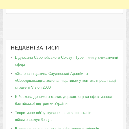
НЕДАВНІ ЗАПИСИ
Відносини Європейського Союзу і Туреччини у кліматичній
сфері
«Зелена ініціатива Саудівської Аравії» та
«Середньосхідна зелена ініціатива» у контексті реалізації
стратегії Vision 2030
Військова допомога малих держав: оцінка ефективності
балтійської підтримки України
Теоретичне обґрунтування психічних станів
військовослужбовців
Вивчення психічних станів військовослужбовців