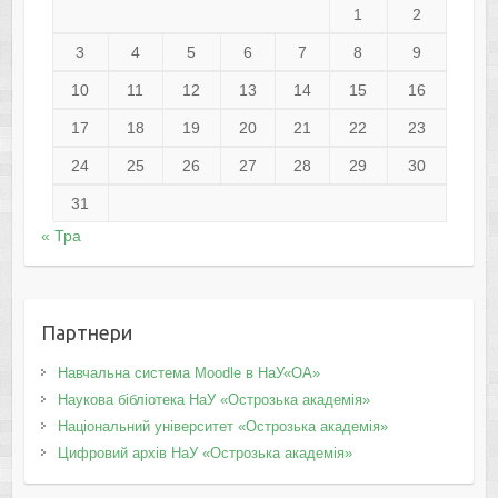
1
2
3
4
5
6
7
8
9
10
11
12
13
14
15
16
17
18
19
20
21
22
23
24
25
26
27
28
29
30
31
« Тра
Партнери
Навчальна система Moodle в НаУ«ОА»
Наукова бібліотека НаУ «Острозька академія»
Національний університет «Острозька академія»
Цифровий архів НаУ «Острозька академія»