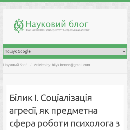
Skip
to
content
Науковий блоґ
Articles by: bilyk.irenee@gmail.com
Білик І. Соціалізація
агресії, як предметна
сфера роботи психолога з