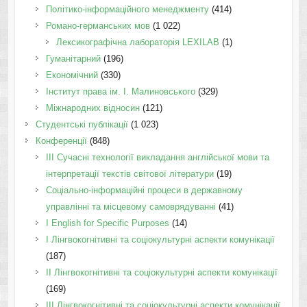
Політико-інформаційного менеджменту
(414)
Романо-германських мов
(1 022)
Лексикографічна лабораторія LEXILAB
(1)
Гуманітарний
(196)
Економічний
(330)
Інститут права ім. І. Малиновського
(329)
Міжнародних відносин
(121)
Студентські публікації
(1 023)
Конференції
(848)
III Сучасні технології викладання англійської мови та
інтерпретації текстів світової літератури
(19)
Соціально-інформаційні процеси в державному
управлінні та місцевому самоврядуванні
(41)
І English for Specific Purposes
(14)
I Лінгвокогнітивні та соціокультурні аспекти комунікації
(187)
IІ Лінгвокогнітивні та соціокультурні аспекти комунікації
(169)
IІI Лінгвокогнітивні та соціокультурні аспекти комунікації