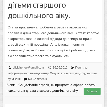
дітьми старшого
дошкільного віку.
Стаття присвячена проблемі агресії та агресивних
проявів в дітей старшого дошкільного віку. В статті коротко
охарактеризовано основні підходи до явища та причин
агресії в дитячій поведінці. Аналізується поняття
соціалізації агресії, способи корекційної роботи з дітьми,
які проявляють агресію та актуальність…
bilyk.irenee@gmail.com
16.05.2012
Політико-
інформаційного менеджменту
,
Факультети/інститути
,
Студентські
публікації
No Comments
Білик І. Соціалізація агресії, як предметна сфера роботи
психолога з дітьми старшого дошкільного віку.
більше