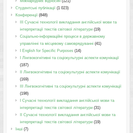
Міжнародних відносин
(121)
Студентські публікації
(1 023)
Конференції
(848)
III Сучасні технології викладання англійської мови та
інтерпретації текстів світової літератури
(19)
Соціально-інформаційні процеси в державному
управлінні та місцевому самоврядуванні
(41)
І English for Specific Purposes
(14)
I Лінгвокогнітивні та соціокультурні аспекти комунікації
(187)
IІ Лінгвокогнітивні та соціокультурні аспекти комунікації
(169)
IІI Лінгвокогнітивні та соціокультурні аспекти комунікації
(198)
I Cучасні технології викладання англійської мови та
інтерпретації текстів світової літератури
(31)
II Cучасні технології викладання англійської мови та
інтерпретації текстів світової літератури
(19)
Інші
(7)