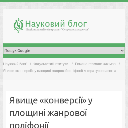
Skip
to
content
Науковий блоґ
Факультети/інститути
Романо-германських мов
Явище «конверсії» у площині жанрової поліфонії літературознавства
Явище «конверсії» у
площині жанрової
поліфонії