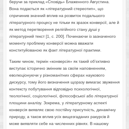
беручи за приклад «Сповідь» Блаженного Августина.
Вона подається як «літературний стереотип», що
спричинив значний вплив на розвиток подальшого
літературного процесу не тільки як зразок конверсії, але й
як метод перетворення релігійного стану душі у
літературний текст [1, с. 200]. Починаючи із зазначеного
моменту проблему конверсії можна вважати
конституйованою як факт літературної практики.
Таким чином, термін «конверсія» як такий об’єктивно
виступає історично змінним за своїм наповненням,
еволюціонуючи у різноманітних сферах наукового
дискурсу, тому його визначення щоразу вимагає звуження
контексту побутування відповідно психологічної,
теологічної, соціологічної, філософської або літературної
площини аналізу. Зокрема, у літературному аспекті
конверсія виявляє свою постійну присутність, динамічну
природу, а також вплив усіх вищезгаданих ракурсів й
може виявляти себе на численних рівнях. В нашому