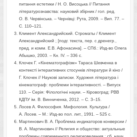
питання естетики / Н. О. Висоцька // Питання
літературознавства: науковий збірник / гол. ред.
О. В. Червінська. – Чернівці: Рута, 2009. – Вип. 77. –
С. 110–121.
Климент Александрийский. Строматы / Климент
Александрийский ; [подг. текста, пер. с дренегр.,
пред. и комм. Е.В. Афонасина]. – СПб.: Изд-во Олега
Абышко, 2003. – Кн. IV. – 336 с.
Клочек Г. «Кінематографізм» Тараса Шевченка в
контексті інтерактивних стосунків літератури й кіно /
Г. Клочек // Наукові записки. Художня література і
кінематограф: проблеми інтерактивності. – Випуск
110. – Серія: Філологічні науки. – Кіровоград: РВВ
КДПУ ім. В. Винниченка, 2012. – С. 3–15.
Лосев А. Философия. Мифология. Культура /
А. Лосев. – М.: Изд-во пол. лит., 1991. – 525 с.
Мартинович В. А. Проблема индикаторов конверсии /
В. А. Мартинович // Религия и общество: актуальные
проблемы современного религиоведения : сб. науч.