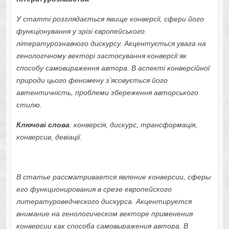
У статті розглядається явище конверсії, сфери його
функціонування у зрізі європейського
літературознавчого дискурсу. Акцентується увага на
генологічному векторі застосування конверсії як
способу самовираження автора. В аспекті конверсійної
природи цього феномену з’ясовується його
автентичність, проблеми збереження авторського
стилю.
Ключові слова
: конверсія, дискурс, трансформація,
конверсив, девіації.
В статье рассматривается явление конверсии, сферы
его функционирования в срезе европейского
литературоведческого дискурса. Акцентируется
внимание на генологическом векторе применения
конверсии как способа самовыражения автора. В