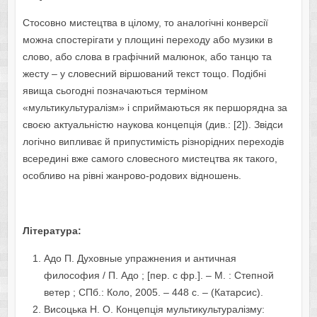
Стосовно мистецтва в цілому, то аналогічні конверсії
можна спостерігати у площині переходу або музики в
слово, або слова в графічний малюнок, або танцю та
жесту – у словесний віршований текст тощо. Подібні
явища сьогодні позначаються терміном
«мультикультуралізм» і сприймаються як першорядна за
своєю актуальністю наукова концепція (див.: [2]). Звідси
логічно випливає й припустимість різнорідних переходів
всередині вже самого словесного мистецтва як такого,
особливо на рівні жанрово-родових відношень.
Л
ітератур
а:
Адо П. Духовные упражнения и античная
философия / П. Адо ; [пер. с фр.]. – М. : Степной
ветер ; СПб.: Коло, 2005. – 448 с. – (Катарсис).
Висоцька Н. О. Концепція мультикультуралізму: