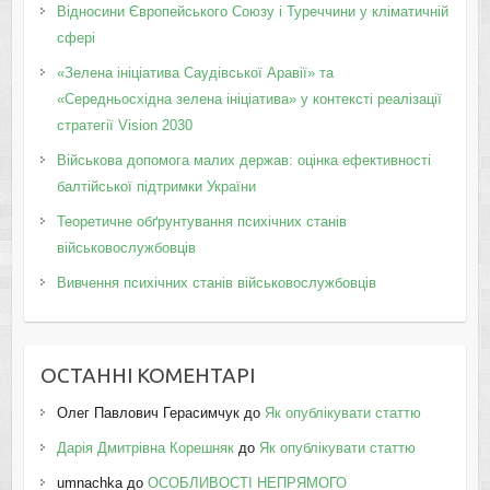
Відносини Європейського Союзу і Туреччини у кліматичній
сфері
«Зелена ініціатива Саудівської Аравії» та
«Середньосхідна зелена ініціатива» у контексті реалізації
стратегії Vision 2030
Військова допомога малих держав: оцінка ефективності
балтійської підтримки України
Теоретичне обґрунтування психічних станів
військовослужбовців
Вивчення психічних станів військовослужбовців
ОСТАННІ КОМЕНТАРІ
Олег Павлович Герасимчук
до
Як опублікувати статтю
Дарія Дмитрівна Корешняк
до
Як опублікувати статтю
umnachka
до
ОСОБЛИВОСТІ НЕПРЯМОГО