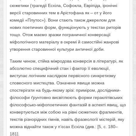
сюжетики (трагедії Есхіла, Софокла, Евріпіда, іронічні
версії старовинних тем в Арістофана як – от у його
комедії «Плутос»). Вони стають також джерелом для
нових поетичних форм, функціонують у текстах риторів
тощо. Отож маємо зразки пограничної конверсації
міфологічного матеріалу в окремі й самостійні жанрові
утворення старовинної культури античної доби.
Таким чином, стійка міжродова конверсія в літературі, як
абсолютно специфічний стан і фактор її еволюції,
виступає логічним наслідком первісного синкретизму
словесного мистецтва. Означене явище можна
спостерігати на будь-якому зрізі: приміром, дослідники-
філософи ґрунтовно висвітлюють форми гераклітівських
філософсько-міфопоетичних фантазій в аспекті явищ, що
конвертуються між собою на рівні сюжетних фрагментів,
текстів різнорідних гімнів, навіть фразеології містерій, яку
можна віднайти також у п’єсах Есхіла (див.: [5, с. 180–
181].