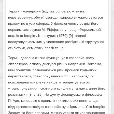
Термін «конверсія» (від лат.
сonversio
– зміна,
перетворення, обмін) сьогодні широко використовується
практично в усіх сферах. У філологічному розрізі його
першим застосував М. Ріффатер у праці «Формальний
аналіз та історія літератури» (1970) [9], надалі
послуговуючись ним у численних розвідках зі структурної
стилістики, семіотики поезії тощо.
Термін доволі активно функціонує в європейському
літературознавчому дискурсі різних напрямків. Зокрема,
цим поняттям позначаються різні процеси будь-яких
перестановок, транспонування й т.п., наприклад, у
психоаналізі означене явище інтерпретується як
«транспонування психічного конфлікту та намагання його
розв’язати» [9, с. 25]. На думку французького філософа
П. Адо, конверсія є одним із тих ключових понять, що
віддзеркалює західно-європейську свідомість. Усю історію
Заходу, за його словами, можна уявити як удосконалення