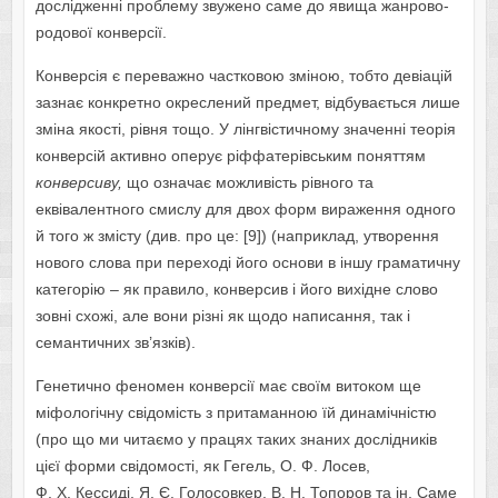
дослідженні проблему звужено саме до явища жанрово-
родової конверсії.
Конверсія є переважно частковою зміною, тобто девіацій
зазнає конкретно окреслений предмет, відбувається лише
зміна якості, рівня тощо. У лінгвістичному значенні теорія
конверсій активно оперує ріффатерівським поняттям
конверсиву,
що означає можливість рівного та
еквівалентного смислу для двох форм вираження одного
й того ж змісту (див. про це: [9]) (наприклад, утворення
нового слова при переході його основи в іншу граматичну
категорію – як правило, конверсив і його вихідне слово
зовні схожі, але вони різні як щодо написання, так і
семантичних зв’язків).
Генетично феномен конверсії має своїм витоком ще
міфологічну свідомість з притаманною їй динамічністю
(про що ми читаємо у працях таких знаних дослідників
цієї форми свідомості, як Гегель, О. Ф. Лосев,
Ф. Х. Кессиді, Я. Є. Голосовкер, В. Н. Топоров та ін. Саме