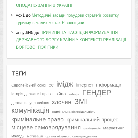
ОПОДАТКУВАННЯ В УКРАЇНІ
vox1
до
Методичні засади побудови стратегії розвитку
туризму в малих містах Рівненщини
anny3845
до
ПРИЧИНИ ТА НАСЛІДКИ ФОРМУВАННЯ
ДЕРЖАВНОГО БОРГУ КРАЇНИ У КОНТЕКСТІ РЕАЛІЗАЦІЇ
БОРГОВОЇ ПОЛІТИКИ
ТЕҐИ
імідж
інформація
інтернет
Європейський союз
ЄС
ГЕНДЕР
війна
історія держави і права
вибори
ЗМІ
злочин
державне управління
комунікація
кримінальна відповідальність
кримінальне право
кримінальний процес
місцеве самоврядування
маркетинг
маніпуляція
молодь
мотивація
органи місцевого самоврядування