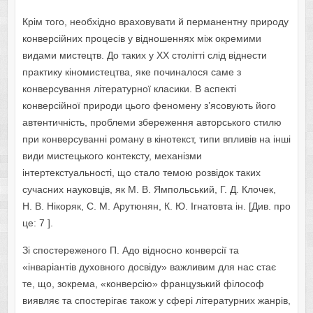
Крім того, необхідно враховувати й перманентну природу
конверсійних процесів у відношеннях між окремими
видами мистецтв. До таких у ХХ столітті слід віднести
практику кіномистецтва, яке починалося саме з
конверсування літературної класики. В аспекті
конверсійної природи цього феномену з’ясовують його
автентичність, проблеми збереження авторського стилю
при конверсуванні роману в кінотекст, типи впливів на інші
види мистецького контексту, механізми
інтертекстуальності, що стало темою розвідок таких
сучасних науковців, як М. В. Ямпольський, Г. Д. Клочек,
Н. В. Нікоряк, С. М. Арутюнян, К. Ю. Ігнатовта ін. [Див. про
це: 7 ].
Зі спостереженого П. Адо відносно конверсії та
«інваріантів духовного досвіду» важливим для нас стає
те, що, зокрема, «конверсію» французький філософ
виявляє та спостерігає також у сфері літературних жанрів,