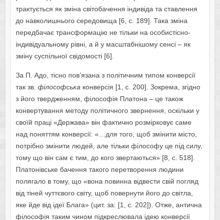
трактується як зміна світобачення індивіда та ставлення
до навколишнього середовища [6, с. 189]. Така зміна
передбачає трансформацію не тільки на особистісно-
індивідуальному рівні, а й у масштабнішому сенсі – як
зміну суспільної свідомості [6].
За П. Адо, тісно пов’язана з політичним типом конверсії
так зв.
філософська
конверсія [1, с. 200]. Зокрема, згідно
з його твердженням, філософія Платона – це також
конвертування методу політичного звернення, оскільки у
своїй праці «Держава» він фактично розмірковує саме
над поняттям конверсії: «…для того, щоб змінити місто,
потрібно змінити людей, але тільки філософу це під силу,
тому що він сам є тим, до кого звертаються» [8, с. 518].
Платонівське бачення такого перетворення людини
полягало в тому, що «вона повинна відвести свій погляд
від тіней чуттєвого світу, щоб повернути його до світла,
яке йде від ідеї Блага» (цит. за: [1, с. 202]). Отже, антична
філософія таким чином підкреслювала ідею конверсії