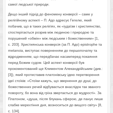
самої людської природи.
Дещо інший підхід до феномену конверсії – саме у
релігійному аспекті – П. Адо адресує Гегелю, який
побачив, що в таких релігіях, як «іудаїзм і християнство,
спостерігається розрив між людиною і природою та
порушений «обмін» між людським і божественним» [1,
с. 203]. Християнська конверсія (за П. Адо) epistrophe та
metanoia, виступає поверненням до першопочатку та
відродженням, що передбачає насамперед покаяння
перед Божим судом. Цей аспект конверсії був
прокоментований ще Климентом Алекандрійським (див.:
[3]), який протиставив платонівську ідею перетворення
ідеї стоїків: «Стоїки кажуть, що звернення до душі, до
божественних речей відбувається внаслідок так званого
повороту, бо вона від гріха звертається до мудрості». За
Платоном, «душа, після блукань сферою, де панує лише
слабке мерехтіння дня, возноситься до вищого світу» [8,
с. 134].