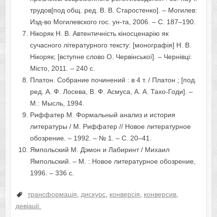
трудов[под общ. ред. В. В. Старостенко]. – Могилев:
Изд-во Могилевского гос. ун-та, 2006. – С. 187–190.
Нікоряк Н. В. Автентичність кіносценарію як
сучасного літературного тексту: [монографія] Н. В.
Нікоряк; [вступне слово О. Червінської]. – Чернівці:
Місто, 2011. – 240 с.
Платон. Собрание починений : в 4 т. / Платон ; [под.
ред. А. Ф. Лосева, В. Ф. Асмуса, А. А. Тахо-Годи]. –
М.: Мысль, 1994.
Риффатер М. Формальный анализ и история
литературы / М. Риффатер // Новое литературное
обозрение. – 1992. – № 1. – С. 20–41.
Ямпольский М. Дэмон и Лабиринт / Михаил
Ямпольский. – М. : Новое литературное обозрение,
1996. – 336 с.
трансформація
,
дискурс
,
конверсія
,
конверсив
,
девіації.