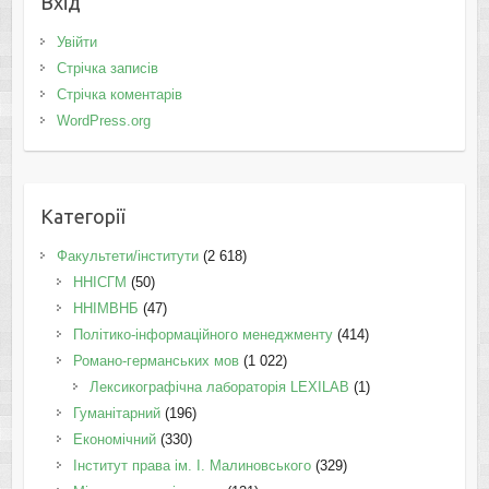
Вхід
Увійти
Стрічка записів
Стрічка коментарів
WordPress.org
Категорії
Факультети/інститути
(2 618)
ННІСГМ
(50)
ННІМВНБ
(47)
Політико-інформаційного менеджменту
(414)
Романо-германських мов
(1 022)
Лексикографічна лабораторія LEXILAB
(1)
Гуманітарний
(196)
Економічний
(330)
Інститут права ім. І. Малиновського
(329)