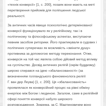
«технік конверсії» [1, с. 200], позаяк вони мають на меті
перетворення прийомів для поліпшення людської
реальності.
За античних часів явище психологічно детермінованої
конверсії функціонувало як у релігійному, так і в
політичному та філософському аспектах, виступаючи
певним засобом риторики. Його практикували в судових і
політичних суперечках як можливість «змінити душу»
противника за допомогою методу переконання. Отже,
конверсія на той час являла собою дійовий метод впливу
на суспільство. Досвід античних релігій (окрім буддизму)
широко спирався на ідею «збалансованості» (за
визначенням голландського феноменолога релігії
Г. ван дер Леува) [1, с. 200]. Ця «збалансованість»
проявлялася як конверсійний процес на рівні обміну
енергією між Богом і людиною. Загалом, саме в релігійній
сфері поняття конверсії набуло широкого
розповсюдження. Зокрема, за С. Мартиновичем воно