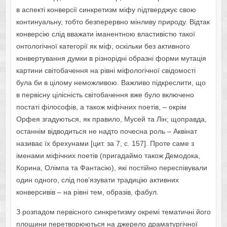
в аспекті конверсії синкретизм міфу підтверджує свою
континуальну, тобто безперервно мінливу природу. Відтак
конверсію слід вважати іманентною властивістю такої
онтологічної категорії як міф, оскільки без активного
конвертування думки в різнорідні образні форми мутація
картини світобачення на рівні міфологічної свідомості
була би в цілому неможливою. Важливо підкреслити, що
в первісну цілісність світобачення вже було включено
постаті філософів, а також міфічних поетів, – окрім
Орфея згадуються, як правило, Мусей та Лін; щоправда,
останнім відводиться не надто почесна роль – Аквінат
називає їх брехунами [цит. за 7, с. 157]. Проте саме з
іменами міфічних поетів (пригадаймо також Демодока,
Корина, Олімпа та Фантасію), які постійно переспівували
один одного, слід пов’язувати традицію активних
конверсивів – на рівні тем, образів, фабул.
З розпадом первісного синкретизму окремі тематичні його
площини перетворюються на джерело драматургічної