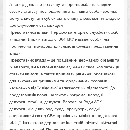
А тепер доцільно розглянути перелік осіб, які завдяки
своєму статусу, повноваженням та іншим особливостям,
можуть виступати суб’єктом злочину зловживання владою
або службовим становищем.
Представники влади. Першою категорією службових осіб
у частині 1 примітки до ст.364 ККУ названі особи, які
постійно чи тимчасово здійснюють функції представників
влади.
Представник влади – це працівники державних органів та
їх апарату, які наділені правом у межах своєї компетенції
ставити вимоги, а також приймати рішення, обов’язкові
для виконання фізичними та юридичними особами
незалежно від їх відомчої належності чи підлеглості. До
представників влади належать, зокрема, народні
депутати України, депутати Верховної Ради АРК,
депутати місцевих рад, судді, прокурори, слідчі,
оперативний склад СБУ, працівники міліції та податкової
міліції, інспектори державних інспекцій, лісничі, військові
командири та інші. Представниками влади визнаються