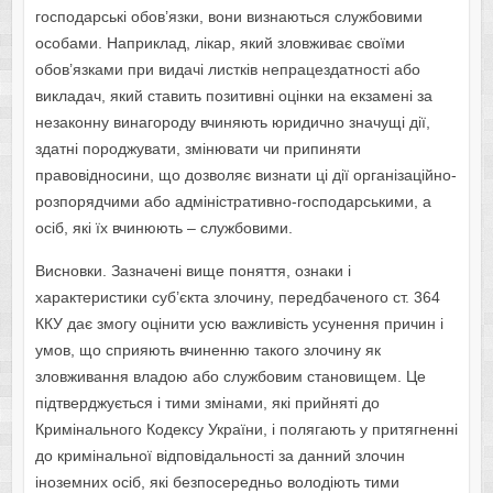
господарські обов’язки, вони визнаються службовими
особами. Наприклад, лікар, який зловживає своїми
обов’язками при видачі листків непрацездатності або
викладач, який ставить позитивні оцінки на екзамені за
незаконну винагороду вчиняють юридично значущі дії,
здатні породжувати, змінювати чи припиняти
правовідносини, що дозволяє визнати ці дії організаційно-
розпорядчими або адміністративно-господарськими, а
осіб, які їх вчинюють – службовими.
Висновки. Зазначені вище поняття, ознаки і
характеристики суб’єкта злочину, передбаченого ст. 364
ККУ дає змогу оцінити усю важливість усунення причин і
умов, що сприяють вчиненню такого злочину як
зловживання владою або службовим становищем. Це
підтверджується і тими змінами, які прийняті до
Кримінального Кодексу України, і полягають у притягненні
до кримінальної відповідальності за данний злочин
іноземних осіб, які безпосередньо володіють тими