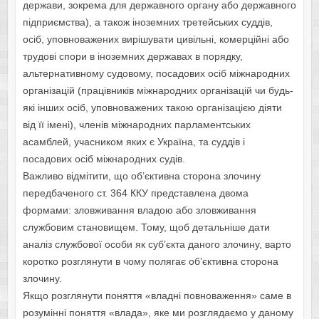
держави, зокрема для державного органу або державного
підприємства), а також іноземних третейських суддів,
осіб, уповноважених вирішувати цивільні, комерційні або
трудові спори в іноземних державах в порядку,
альтернативному судовому, посадових осіб міжнародних
організацій (працівників міжнародних організацій чи будь-
які інших осіб, уповноважених такою організацією діяти
від її імені), членів міжнародних парламентських
асамблей, учасником яких є Україна, та суддів і
посадових осіб міжнародних судів.
Важливо відмітити, що об’єктивна сторона злочину
передбаченого ст. 364 ККУ представлена двома
формами: зловживання владою або зловживання
службовим становищем. Тому, щоб детальніше дати
аналіз службової особи як суб’єкта даного злочину, варто
коротко розглянути в чому полягає об’єктивна сторона
злочину.
Якщо розглянути поняття «владні повноваження» саме в
розумінні поняття «влада», яке ми розглядаємо у даному