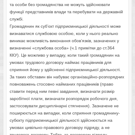
та особи без громадянства не можуть здійснювати
функції представників влади та перебувати на державній
службі.
Громадянин як суб’єкт підприємницької діяльності може
визнаватися службовою особою, коли у нього реально
виникає можливість виконання обов’язків, зазначених у
визначенні «службова особа» (ч.1 примітки до ст.364
ККУ). Це можливо у випадку, коли такий громадянин на
умовах трудового договору наймає працівників для
сприяння йому у здійсненні підприємницької діяльності.
За таких обставин він набуває організаційно-розпорядчих
повноважень стосовно найманих працівників (право
ставити перед ним певні завдання, визначати розмір
заробітної плати, визначати розпорядок робочого дня,
застосовувати дисциплінарні стягнення). Зазначене не
поширюється на випадки, коли сприяння громадянину-
субєкту підприємницької діяльності здійснюється на
умовах цивільно-правового договору підряду, а не
трудового договору. Тобто, за договором підряду