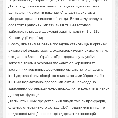
До складу органів виконавчої влади входить система
центральних органів виконавчої влади та система
місцевих органів виконавчої влади. Виконавчу владу в
областях і районах, містах Києві та Севастополі
здійснюють місцеві державні адміністрації (ч.1 ст.118
Конституції України).
Особу, яка займає певне посадове становище в органах
виконавчої влади, можна охарактеризувати визначенням,
яке дане в Законі України «Про державну службу»,
зокрема такими особами вважаються керівники та
заступники керівників державних органів та їх апарату,
інші державні службовці, на яких законами України або
іншими нормативно-правовими актами покладено
здійснення організаційно-розпорядчих та консультативно-
дорадчих функцій.
Діяльність інших представників влади такі як прокурорів,
слідчих, оперативного складу СБУ, працівників міліції та
податкової міліції, інспекторів державних інспекцій,