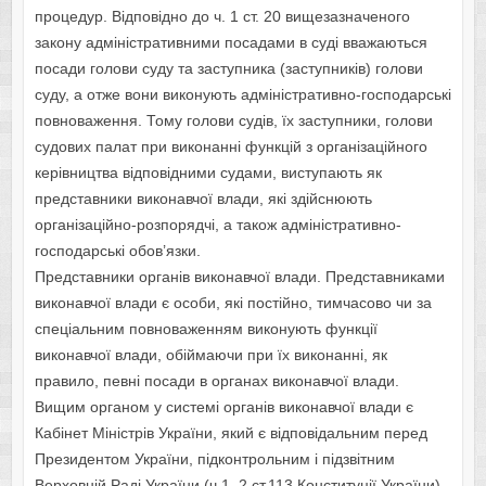
процедур. Відповідно до ч. 1 ст. 20 вищезазначеного
закону адміністративними посадами в суді вважаються
посади голови суду та заступника (заступників) голови
суду, а отже вони виконують адміністративно-господарські
повноваження. Тому голови судів, їх заступники, голови
судових палат при виконанні функцій з організаційного
керівництва відповідними судами, виступають як
представники виконавчої влади, які здійснюють
організаційно-розпорядчі, а також адміністративно-
господарські обов’язки.
Представники органів виконавчої влади. Представниками
виконавчої влади є особи, які постійно, тимчасово чи за
спеціальним повноваженням виконують функції
виконавчої влади, обіймаючи при їх виконанні, як
правило, певні посади в органах виконавчої влади.
Вищим органом у системі органів виконавчої влади є
Кабінет Міністрів України, який є відповідальним перед
Президентом України, підконтрольним і підзвітним
Верховній Раді України (ч.1, 2 ст.113 Конституції України).