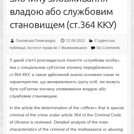
владою або службовим
становищем (ст.364 ККУ)
Гошовська Олександра
21.04.2012
Студентські
публікації
,
Інститут права ім. І. Малиновського
No Comments
У даній статті розглядається поняття «службова особа»,
яка є спеціальним суб’єктом злочину передбаченого
ст.364 ККУ, а також здійснений аналіз основних ознак та
характеристик, що виокремлюють групу осіб, які можуть
бути суб’єктом злочину зловживання владою або
службовим становищем.
In the article the determination of the «officer» that is special
criminal of the crime under article 364 of the Criminal Code
of Ukraine is reviewed. Detailed analysis of the main
characteristics of the criminal of the misfeasance or abusing