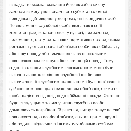
випадку, то можна визначити його як забезпечену
законом вимогу уповноваженого суб’єкта належної
поведінки і дій, звернену до громадян і юридичних осіб.
Повноваження службової особи визначаються її
компетенцією, встановленою у відповідних законах,
положеннях, статутах та інших нормативних актах, якими
регламентуються права і обов’язки особи, яка обіймає ту
або іншу посаду або тимчасово чи за спеціальним
повноваженням виконує обов’язки на цій посаді. Тому
згідно із законом службовим зловживанням може бути
визнане лише таке діяння службової особи, яке
визначалося її службовим становищем і було пов’язано із
здійсненням нею прав і виконанням обов’язків, якими ця
особа наділена відповідно до обійманої посади. Отже, не
буде складу цього злочину, якщо службова особа,
домагаючись потрібного їй рішення, використовує не свої
повноваження, а особисті зв’язки, свій авторитет, дружні
або родинні відносини з іншими службовими особами
тощо.