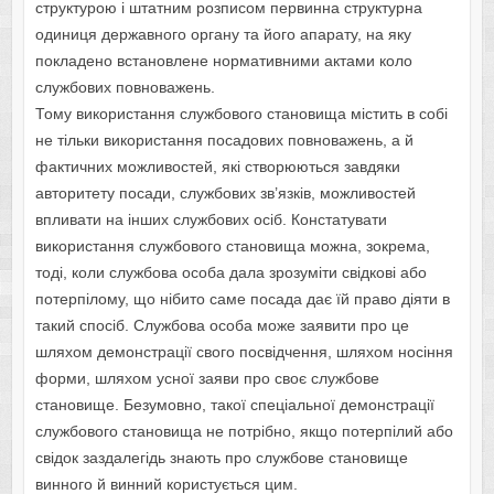
структурою і штатним розписом первинна структурна
одиниця державного органу та його апарату, на яку
покладено встановлене нормативними актами коло
службових повноважень.
Тому використання службового становища містить в собі
не тільки використання посадових повноважень, а й
фактичних можливостей, які створюються завдяки
авторитету посади, службових зв’язків, можливостей
впливати на інших службових осіб. Констатувати
використання службового становища можна, зокрема,
тоді, коли службова особа дала зрозуміти свідкові або
потерпілому, що нібито саме посада дає їй право діяти в
такий спосіб. Службова особа може заявити про це
шляхом демонстрації свого посвідчення, шляхом носіння
форми, шляхом усної заяви про своє службове
становище. Безумовно, такої спеціальної демонстрації
службового становища не потрібно, якщо потерпілий або
свідок заздалегідь знають про службове становище
винного й винний користується цим.