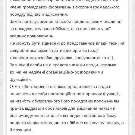
члени громадських формувань з охорони громадського
порядку під час її здійснення.
Закон пов’язує визнання особи представником влади не
за посадою, яку вона обіймає, а за наявністю у неї
владних повноважень.
Не можуть бути віднесені до представників влади технічні
співробітники адміністративних органів (водії
транспортних засобів, друкарки, консультанти та ін.).
Зазначені особи не є представниками влади, оскільки
во¬ни не наділені організаційно-розпорядчими
функціями.
Отже, обов’язковою ознакою представника влади є
на¬явність в особи організаційно-розпорядчих функцій,
на¬явність обумовленого його посадовим положенням
пра¬ва віддавати обов’язкові для виконання накази й
розпо¬рядження не тільки всередині довіреного йому
апарата чи відомства, де він обіймає визначену посаду, а
й поза ним.