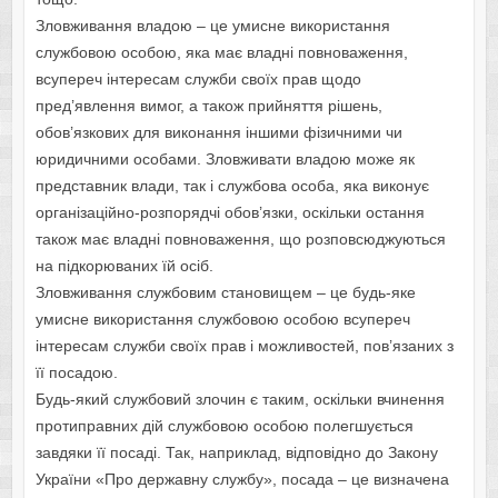
Зловживання владою – це умисне використання
службовою особою, яка має владні повноваження,
всупереч інтересам служби своїх прав щодо
пред’явлення вимог, а також прийняття рішень,
обов’язкових для виконання іншими фізичними чи
юридичними особами. Зловживати владою може як
представник влади, так і службова особа, яка виконує
організаційно-розпорядчі обов’язки, оскільки остання
також має владні повноваження, що розповсюджуються
на підкорюваних їй осіб.
Зловживання службовим становищем – це будь-яке
умисне використання службовою особою всупереч
інтересам служби своїх прав і можливостей, пов’язаних з
її посадою.
Будь-який службовий злочин є таким, оскільки вчинення
протиправних дій службовою особою полегшується
завдяки її посаді. Так, наприклад, відповідно до Закону
України «Про державну службу», посада – це визначена