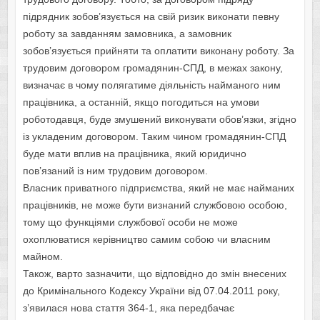
підрядник зобов’язується на свій ризик виконати певну
роботу за завданням замовника, а замовник
зобов’язується прийняти та оплатити виконану роботу. За
трудовим договором громадянин-СПД, в межах закону,
визначає в чому полягатиме діяльність найманого ним
працівника, а останній, якщо погодиться на умови
роботодавця, буде змушений виконувати обов’язки, згідно
із укладеним договором. Таким чином громадянин-СПД
буде мати вплив на працівника, який юридично
пов’язаний із ним трудовим договором.
Власник приватного підприємства, який не має найманих
працівників, не може бути визнаний службовою особою,
тому що функціями службової особи не може
охоплюватися керівництво самим собою чи власним
майном.
Також, варто зазначити, що відповідно до змін внесених
до Кримінального Кодексу України від 07.04.2011 року,
з’явилася нова стаття 364-1, яка передбачає