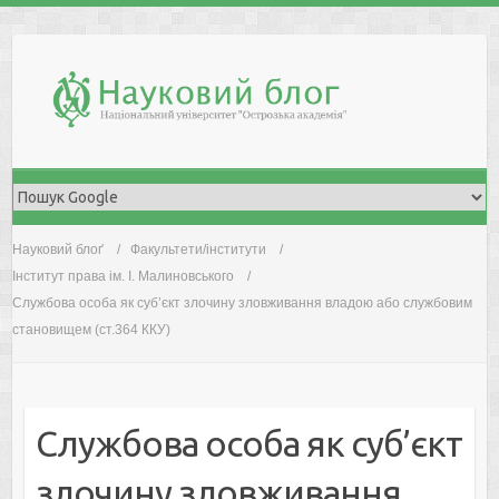
Skip
to
content
Науковий блоґ
Факультети/інститути
Інститут права ім. І. Малиновського
Службова особа як суб’єкт злочину зловживання владою або службовим
становищем (ст.364 ККУ)
Службова особа як суб’єкт
злочину зловживання