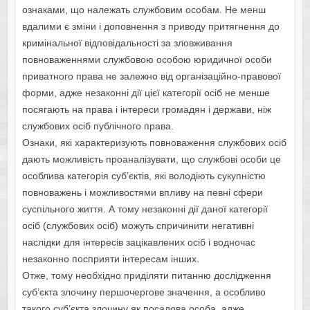
ознаками, що належать службовим особам. Не менш
вдалими є зміни і доповнення з приводу притягнення до
кримінальної відповідальності за зловживання
повноваженнями службовою особою юридичної особи
приватного права не залежно від організаційно-правової
форми, адже незаконні дії цієї категорії осіб не менше
посягають на права і інтереси громадян і держави, ніж
службових осіб публічного права.
Ознаки, які характеризують повноваження службових осіб
дають можливість проаналізувати, що службові особи це
особлива категорія суб’єктів, які володіють сукупністю
повноважень і можливостями впливу на певні сфери
суспільного життя. А тому незаконні дії даної категорії
осіб (службових осіб) можуть спричинити негативні
наслідки для інтересів зацікавлених осіб і водночас
незаконно посприяти інтересам інших.
Отже, тому необхідно приділяти питанню дослідження
суб’єкта злочину першочергове значення, а особливо
такого суб’єкта злочину як посадова особа, адже