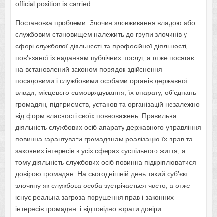
official position is carried.
Постановка проблеми. Злочин зловживання владою або
службовим становищем належить до групи злочинів у
сфері службової діяльності та професійної діяльності,
пов’язаної із наданням публічних послуг, а отже посягає
на встановлений законом порядок здійснення
посадовими і службовими особами органів державної
влади, місцевого самоврядування, їх апарату, об’єднань
громадян, підприємств, установ та організацій незалежно
від форм власності своїх повноважень. Правильна
діяльність службових осіб апарату державного управління
повинна гарантувати громадянам реалізацію їх прав та
законних інтересів в усіх сферах суспільного життя, а
тому діяльність службових осіб повинна підкріплюватися
довірою громадян. На сьогоднішній день такий суб’єкт
злочину як службова особа зустрічається часто, а отже
існує реальна загроза порушення прав і законних
інтересів громадян, і відповідно втрати довіри.