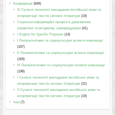
Конференції
(848)
III Сучасні технології викладання англійської мови та
інтерпретації текстів світової літератури
(19)
Соціально-інформаційні процеси в державному
управлінні та місцевому самоврядуванні
(41)
І English for Specific Purposes
(14)
I Лінгвокогнітивні та соціокультурні аспекти комунікації
(187)
IІ Лінгвокогнітивні та соціокультурні аспекти комунікації
(169)
IІI Лінгвокогнітивні та соціокультурні аспекти комунікації
(198)
I Cучасні технології викладання англійської мови та
інтерпретації текстів світової літератури
(31)
II Cучасні технології викладання англійської мови та
інтерпретації текстів світової літератури
(19)
Інші
(7)