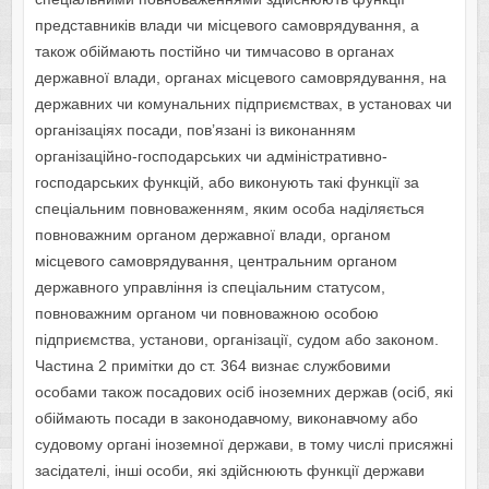
представників влади чи місцевого самоврядування, а
також обіймають постійно чи тимчасово в органах
державної влади, органах місцевого самоврядування, на
державних чи комунальних підприємствах, в установах чи
організаціях посади, пов’язані із виконанням
організаційно-господарських чи адміністративно-
господарських функцій, або виконують такі функції за
спеціальним повноваженням, яким особа наділяється
повноважним органом державної влади, органом
місцевого самоврядування, центральним органом
державного управління із спеціальним статусом,
повноважним органом чи повноважною особою
підприємства, установи, організації, судом або законом.
Частина 2 примітки до ст. 364 визнає службовими
особами також посадових осіб іноземних держав (осіб, які
обіймають посади в законодавчому, виконавчому або
судовому органі іноземної держави, в тому числі присяжні
засідателі, інші особи, які здійснюють функції держави