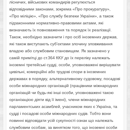
лісничих, військових командирів регулюється
відповідними законами, зокрема «Про прокуратуру»,
«Про міліцію», «Про службу безпеки України», а також
підзаконними нормативно-правовими актами, які
визначають їх повноваження та порядок їх реалізації.
Також, необхідно зазначити і про осіб іноземних держав,
які також виступають суб’єктами злочину зловживання
владою або службовим становищем. Як зазначено у
самій примітці до ст.364 ККУ до їх переліку належать
іноземні третейські судді, особи, уповноважені вирішувати
цивільні, комерційні або трудові спори в іноземних
державах в порядку, альтернативному судовому, посадові
особи міжнародних організацій (працівники міжнародних
організацій чи будь-які інші особи, уповноважені такою
організацією діяти від її імені), члени міжнародних
парламентських асамблей, учасником яких є Україна, та
судді і посадові особи міжнародних судів. Тобто вони
повинні відповідати усій сукупності ознак що належать
службовим особам, за винятком того, що іноземні особи