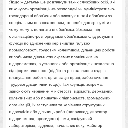
Якщо ж детальніше розглянути таких службових осіб, які
виконують організаційно-розпорядчі чи адміністративно-
господарські обов’язки або виконують такі обов’язки за
спеціальним повноваженням, то необхідно зрозуміти в
чому можуть полягати ці обов’язки. Зокрема, під
організаційно-розпорядчими обов’язками слід розуміти
функції по здійсненню керівництва галуззю
промисловості, трудовим колективом, дільницею роботи,
виробничою діяльністю окремих працівників на
підприємствах, в установах або організаціях незалежно
від форми власності (підбір та розставляння кадрів,
планування роботи, організація праці, забезпечення
трудової дисципліни тощо). Такі функції, зокрема,
здійснюють керівники міністерств, відомств, державних,
колективних або приватних підприємств, громадських
організацій, їх заступники та керівники структурних
підрозділів або дільниць робіт (наприклад, директор
підприємства, президент фірми, завідуючий
лабораторією, відділом, начальник цеху, майстер