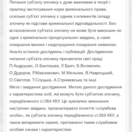
Питання суб’єкту злочину є дуже важливим в теорії і
практиці застосування норм кримінального права,
оскільки суб’єкт злочину є одним з елементів складу
злочину як підстави кримінальної відповідальності. Без
встановлення суб’єкта злочину не може бути виконане не
одне з кримінально-процесуальних завдань, а саме:
покарання винних і недопущення покарання невинних.
Аналіз останніх досліджень і публікацій. Дослідженню
питання суб’єкта злочину присвятили свої праці
П.Андрушко, О.Бантишев, Л.Брич, Б.Волженкін,
О.Дудоров, Р.Максимович, М.Мельник, В.Навроцький,
О.Светлов, Т.Слуцька, А.Стрижевська та інші.
Мета і завдання дослідження. Метою даного дослідження
є характеристика осіб, які можуть бути суб’єктом злочину,
передбаченого ст.364 ККУ. Це зумовлює виконання
наступних завдань: проаналізувати поняття «службова
особа», як суб’єкта злочину передбаченого ст.364 ККУ, а
також виокремити окремі, притаманні таким службовим
особам ознаки і характеристики.