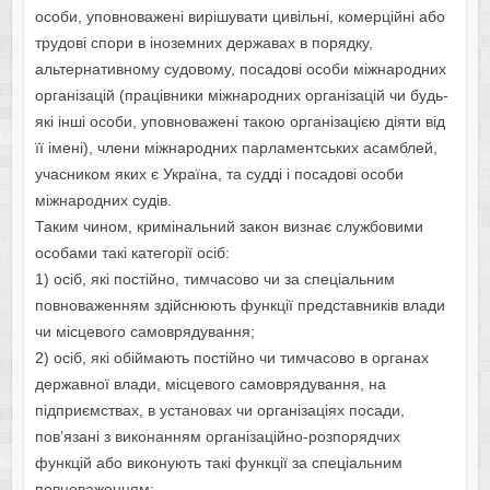
особи, уповноважені вирішувати цивільні, комерційні або
трудові спори в іноземних державах в порядку,
альтернативному судовому, посадові особи міжнародних
організацій (працівники міжнародних організацій чи будь-
які інші особи, уповноважені такою організацією діяти від
її імені), члени міжнародних парламентських асамблей,
учасником яких є Україна, та судді і посадові особи
міжнародних судів.
Таким чином, кримінальний закон визнає службовими
особами такі категорії осіб:
1) осіб, які постійно, тимчасово чи за спеціальним
повноваженням здійснюють функції представників влади
чи місцевого самоврядування;
2) осіб, які обіймають постійно чи тимчасово в органах
державної влади, місцевого самоврядування, на
підприємствах, в установах чи організаціях посади,
пов’язані з виконанням організаційно-розпорядчих
функцій або виконують такі функції за спеціальним
повноваженням;