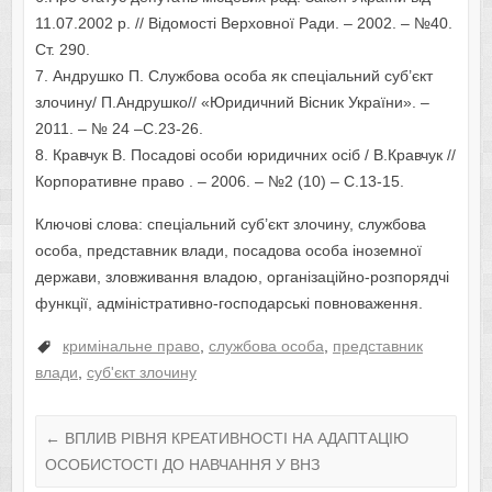
11.07.2002 р. // Відомості Верховної Ради. – 2002. – №40.
Ст. 290.
7. Андрушко П. Службова особа як спеціальний суб’єкт
злочину/ П.Андрушко// «Юридичний Вісник України». –
2011. – № 24 –С.23-26.
8. Кравчук В. Посадові особи юридичних осіб / В.Кравчук //
Корпоративне право . – 2006. – №2 (10) – С.13-15.
Ключові слова: спеціальний суб’єкт злочину, службова
особа, представник влади, посадова особа іноземної
держави, зловживання владою, організаційно-розпорядчі
функції, адміністративно-господарські повноваження.
кримінальне право
,
службова особа
,
представник
влади
,
суб'єкт злочину
←
ВПЛИВ РІВНЯ КРЕАТИВНОСТІ НА АДАПТАЦІЮ
ОСОБИСТОСТІ ДО НАВЧАННЯ У ВНЗ