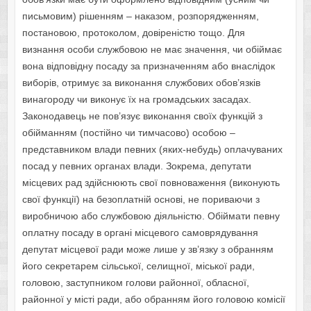
письмовим) рішенням – наказом, розпорядженням,
постановою, протоколом, довіреністю тощо. Для
визнання особи службовою не має значення, чи обіймає
вона відповідну посаду за призначенням або внаслідок
виборів, отримує за виконання службових обов’язків
винагороду чи виконує їх на громадських засадах.
Законодавець не пов’язує виконання своїх функцій з
обійманням (постійно чи тимчасово) особою –
представником влади певних (яких-небудь) оплачуваних
посад у певних органах влади. Зокрема, депутати
місцевих рад здійснюють свої повноваження (виконують
свої функції) на безоплатній основі, не пориваючи з
виробничою або службовою діяльністю. Обіймати певну
оплатну посаду в органі місцевого самоврядування
депутат місцевої ради може лише у зв’язку з обранням
його секретарем сільської, селищної, міської ради,
головою, заступником голови районної, обласної,
районної у місті ради, або обранням його головою комісії