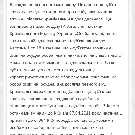
Викладення основного матеріалу. Питання про суб’єкт
злочину, по суті, є питанням про особу, яка вчинила
злочин і підлягає кримінальній відповідальності. Це
випливає із назви розділу IV Загальної частини
Кримінального Кодексу України: «Особа, яка підлягає
кримінальній відповідальності (суб’єкт злочину)».
Частина 1 ст. 18 визначає, що «суб’єктом злочину є
фізична осудна особа, яка вчинила злочин у віці, з якого
може наставати кримінальна відповідальність». Отже,
суб’єкт злочину як елемент складу злочину
характеризується трьома обов’язковими ознаками: це
особа фізична, осудна, яка досягла певного віку.
Кримінальним законом передбачено, що суб’єктом
злочину зловживання владою або службовим
становищем може бути лише службова особа. Згідно із
останніми змінами до ККУ від 07.04.2011 року, частина 1
примітки до ст.364 ККУ передбачає, що службовими
особами є особи, які постійно, тимчасово чи за
спеціальними повноваженнями здійснюють функції