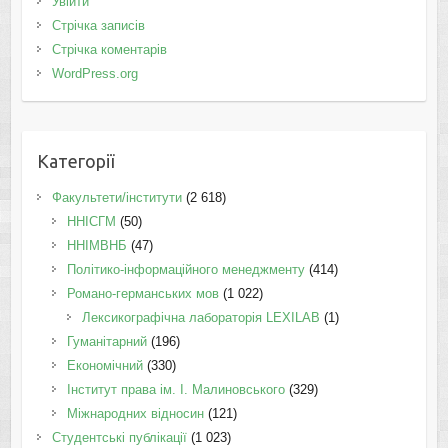
Увійти
Стрічка записів
Стрічка коментарів
WordPress.org
Категорії
Факультети/інститути
(2 618)
ННІСГМ
(50)
ННІМВНБ
(47)
Політико-інформаційного менеджменту
(414)
Романо-германських мов
(1 022)
Лексикографічна лабораторія LEXILAB
(1)
Гуманітарний
(196)
Економічний
(330)
Інститут права ім. І. Малиновського
(329)
Міжнародних відносин
(121)
Студентські публікації
(1 023)