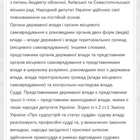
з питань бюджету обласної, Київської та Севастопольської
міських рад. Народний депутат України здійснює свої
повноваження на постійній основі.
Органи державної влади і органи місцевого
самоврядування є різновидами органів двох форм (видів)
влади – влади державної і влади територіальних громад
(місцевого самоврядування). Іншими словами,
представники органів державної влади та представники
органів місцевого самоврядування є представниками
влади в широкому розумінні, різновидами якої є державна
влада, влада територіальних громад (влада місцевого
самоврядування) та контрольно-наглядова влада.
Судді. Представниками державної влади є представники
трьох її гілок – представники законодавчої влади, якими є
лише народні депутати України. Згідно із ч.2 ст.1 Закону
України «Про судоустрій та статус суддів» судову владу
реалізовують професійні судді та, у визначених законом
випадках, народні засідателі і присяжні шляхом
здійснення правосуддя в рамках відповідних судових