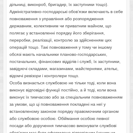
дільниці, виконроб, бригадир, їх заступники тощо).
Адміністративно-господарські обов’язки включають в себе
повноваження з управління або розпорядження
державним, колективним чи приватним майном, що
полягає у встановленні порядку його зберігання,
переробки, реалізації, контролю за здійсненням цих
операцій тощо. Такі повноваження у тому чи іншому
обсязі мають начальники планово-господарських,
постачальних, фінансових відділів і служб, їх заступники,
завідуючі складами, магазинами, майстернями, ательє,
відомчі ревізори і контролери тощо.
Особа визнається службовою не тільки тоді, коли вона
виконує відповідні функції постійно, а й тоді, коли вона
виконує їх тимчасово або за спеціальним повноваженням
за умови, що ці повноваження покладені на неї у
встановленому законом порядку правомочним органом
або службовою особою. Обіймання особою певної
посади або доручення тимчасово виконувати службові
обов’язки має бути оформлено відповідним (усним чи