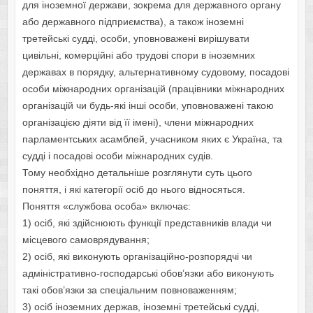
для іноземної держави, зокрема для державного органу
або державного підприємства), а також іноземні
третейські судді, особи, уповноважені вирішувати
цивільні, комерційні або трудові спори в іноземних
державах в порядку, альтернативному судовому, посадові
особи міжнародних організацій (працівники міжнародних
організацій чи будь-які інші особи, уповноважені такою
організацією діяти від її імені), члени міжнародних
парламентських асамблей, учасником яких є Україна, та
судді і посадові особи міжнародних судів.
Тому необхідно детальніше розглянути суть цього
поняття, і які категорії осіб до нього відносяться.
Поняття «службова особа» включає:
1) осіб, які здійснюють функції представників влади чи
місцевого самоврядування;
2) осіб, які виконують організаційно-розпорядчі чи
адміністративно-господарські обов’язки або виконують
такі обов’язки за спеціальним повноваженням;
3) осіб іноземних держав, іноземні третейські судді,