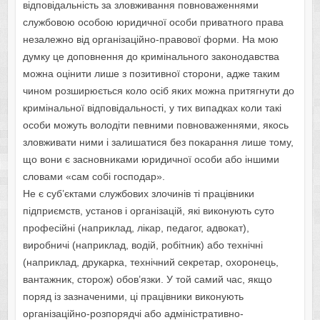
відповідальність за зловживання повноваженнями
службовою особою юридичної особи приватного права
незалежно від організаційно-правової форми. На мою
думку це доповнення до кримінального законодавства
можна оцінити лише з позитивної сторони, адже таким
чином розширюється коло осіб яких можна притягнути до
кримінальної відповідальності, у тих випадках коли такі
особи можуть володіти певними повноваженнями, якось
зловживати ними і залишатися без покарання лише тому,
що вони є засновниками юридичної особи або іншими
словами «сам собі господар».
Не є суб’єктами службових злочинів ті працівники
підприємств, установ і організацій, які виконують суто
професійні (наприклад, лікар, педагог, адвокат),
виробничі (наприклад, водій, робітник) або технічні
(наприклад, друкарка, технічний секретар, охоронець,
вантажник, сторож) обов’язки. У той самий час, якщо
поряд із зазначеними, ці працівники виконують
організаційно-розпорядчі або адміністративно-