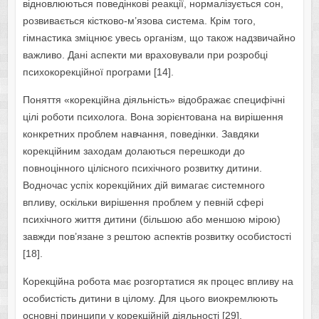
відновлюються поведінкові реакції, нормалізується сон,
розвивається кістково-м’язова система. Крім того,
гімнастика зміцнює увесь організм, що також надзвичайно
важливо. Дані аспекти ми враховували при розробці
психокорекційної програми [14].
Поняття «корекційна діяльність» відображає специфічні
цілі роботи психолога. Вона зорієнтована на вирішення
конкретних проблем навчання, поведінки. Завдяки
корекційним заходам долаються перешкоди до
повноцінного цілісного психічного розвитку дитини.
Водночас успіх корекційних дій вимагає системного
впливу, оскільки вирішення проблем у певній сфері
психічного життя дитини (більшою або меншою мірою)
завжди пов’язане з рештою аспектів розвитку особистості
[18].
Корекційна робота має розгортатися як процес впливу на
особистість дитини в цілому. Для цього виокремлюють
основні принципи у корекційній діяльності [29].