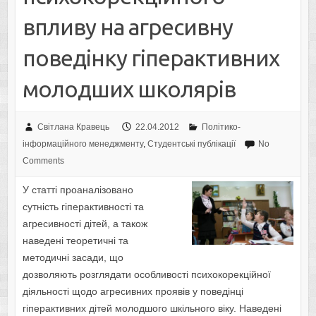
впливу на агресивну
поведінку гіперактивних
молодших школярів
Світлана Кравець
22.04.2012
Політико-
інформаційного менеджменту
,
Студентські публікації
No
Comments
У статті проаналізовано
сутність гіперактивності та
агресивності дітей, а також
наведені теоретичні та
методичні засади, що
дозволяють розглядати особливості психокорекційної
діяльності щодо агресивних проявів у поведінці
гіперактивних дітей молодшого шкільного віку. Наведені