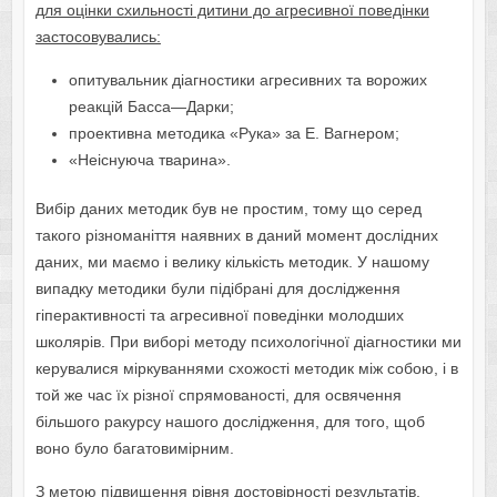
для оцінки схильності дитини до агресивної поведінки
застосовувались:
опитувальник діагностики агресивних та ворожих
реакцій Басса—Дарки;
проективна методика «Рука» за Е. Вагнером;
«Неіснуюча тварина».
Вибір даних методик був не простим, тому що серед
такого різноманіття наявних в даний момент дослідних
даних, ми маємо і велику кількість методик. У нашому
випадку методики були підібрані для дослідження
гіперактивності та агресивної поведінки молодших
школярів. При виборі методу психологічної діагностики ми
керувалися міркуваннями схожості методик між собою, і в
той же час їх різної спрямованості, для освячення
більшого ракурсу нашого дослідження, для того, щоб
воно було багатовимірним.
З метою підвищення рівня достовірності результатів,