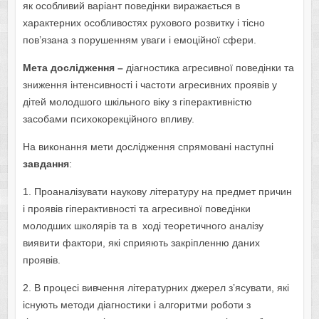
як особливий варіант поведінки виражається в
характерних особливостях рухового розвитку і тісно
пов’язана з порушенням уваги і емоційної сфери.
Мета дослідження –
діагностика агресивної поведінки та
зниження інтенсивності і частоти агресивних проявів у
дітей молодшого шкільного віку з гіперактивністю
засобами психокорекційного впливу.
На виконання мети дослідження спрямовані наступні
завдання
:
1. Проаналізувати наукову літературу на предмет причин
і проявів гіперактивності та агресивної поведінки
молодших школярів та в ході теоретичного аналізу
виявити фактори, які сприяють закріпленню даних
проявів.
2. В процесі вивчення літературних джерел з’ясувати, які
існують методи діагностики і алгоритми роботи з