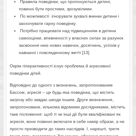
Правила поведінки, що пропонуються дитині,
повинні бути простими, зрозумілими.
По можливості ігнорувати зухвалі вчинки дитини і
заохочувати гарну поведінку.
Потрібно працювати над підвищенням в дитини
самооцінки, впевненості у власних силах за рахунок
засвоєння нею нових навичок, досягнень, успіхів у
навчанні і повсякденному житті [13].
Окрім гіперактивності існує проблема й агресивної
поведінки дітей.
Відповідно до одного з визначень, запропонованим
Бассом, агресія – це будь-яка поведінка, що містить
загрозу або завдає шкоди іншим. Друге визначення,
запропоноване, кількома відомими дослідниками, містить
таке положення: щоб ті чи інші дії були кваліфіковані як
агресія, вони повинні включати в себе намір образи, а не
просто призводити до таких наслідків. І, нарешті, третя