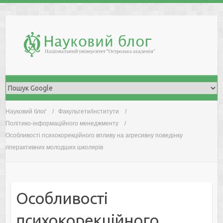
Skip
to
content
Науковий блоґ
Факультети/інститути
Політико-інформаційного менеджменту
Особливості психокорекційного впливу на агресивну поведінку
гіперактивних молодших школярів
Особливості
психокорекційного