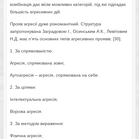
комбінація дає вісім можливих категорій, під які підпадає
більшість агресивних дій.
Прояв агресії дуже різноманітний. Структура
запропонувана Заградовою І., Осинським А.К., Левітовим
Н.Д. має п’ять основних типів агресивних проявів: [30].
1. За спрямованістю:
Агресія, спрямована зовні;
Аутоагресія – агресія, спрямована на себе.
2. За цілями:
Інтелектуальна агресія;
Ворожа агресія.
3. За методом вираження:
Фізична агресія;