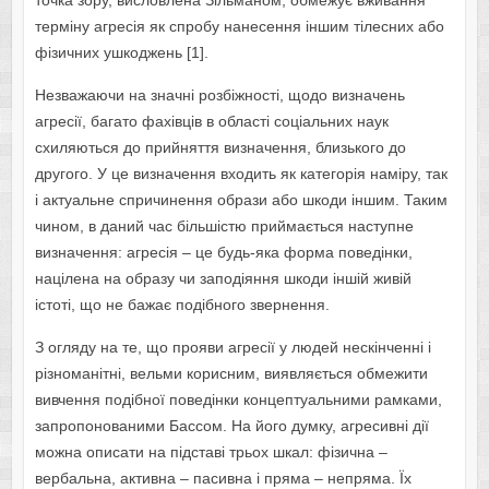
точка зору, висловлена ​​Зільманом, обмежує вживання
терміну агресія як спробу нанесення іншим тілесних або
фізичних ушкоджень [1].
Незважаючи на значні розбіжності, щодо визначень
агресії, багато фахівців в області соціальних наук
схиляються до прийняття визначення, близького до
другого. У це визначення входить як категорія наміру, так
і актуальне спричинення образи або шкоди іншим. Таким
чином, в даний час більшістю приймається наступне
визначення: агресія – це будь-яка форма поведінки,
націлена на образу чи заподіяння шкоди іншій живій
істоті, що не бажає подібного звернення.
З огляду на те, що прояви агресії у людей нескінченні і
різноманітні, вельми корисним, виявляється обмежити
вивчення подібної поведінки концептуальними рамками,
запропонованими Бассом. На його думку, агресивні дії
можна описати на підставі трьох шкал: фізична –
вербальна, активна – пасивна і пряма – непряма. Їх