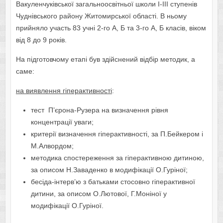
Вакуленчуківської загальноосвітньої школи І-ІІІ ступенів
Чуднівського району Житомирської області. В ньому
прийняло участь 83 учні 2-го А, Б та 3-го А, Б класів, віком
від 8 до 9 років.
На підготовчому етапі був здійснений відбір методик, а
саме:
на виявлення гіперактивності
:
тест П’єрона-Рузера на визначення рівня
концентрації уваги;
критерії визначення гіперактивності, за П.Бейкером і
М.Алвордом;
методика спостереження за гіперактивною дитиною,
за описом Н.Заваденко в модифікації О.Гуріної;
бесіда-інтерв’ю з батьками стосовно гіперактивної
дитини, за описом О.Лютової, Г.Моніної у
модифікації О.Гуріної.