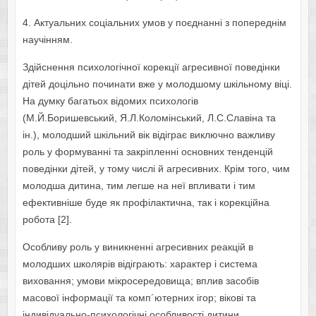
4. Актуальних соціальних умов у поєднанні з попереднім
научінням.
Здійснення психологічної корекції агресивної поведінки
дітей доцільно починати вже у молодшому шкільному віці.
На думку багатьох відомих психологів
(М.Й.Боришевський, Я.Л.Коломінський, Л.С.Славіна та
ін.), молодший шкільний вік відіграє виключно важливу
роль у формуванні та закріпленні основних тенденцій
поведінки дітей, у тому числі й агресивних. Крім того, чим
молодша дитина, тим легше на неї впливати і тим
ефективніше буде як профілактична, так і корекційна
робота [2].
Особливу роль у виникненні агресивних реакцій в
молодших школярів відіграють: характер і система
виховання; умови мікросередовища; вплив засобів
масової інформації та комп´ютерних ігор; вікові та
індивідуально-психологічні особливості дитини.