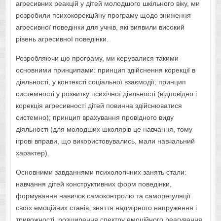
агресивних реакцій у дітей молодшого шкільного віку, ми
розробили психокорекційну програму щодо зниження
агресивної поведінки для учнів, які виявили високий
рівень агресивної поведінки.
Розробляючи цю програму, ми керувалися такими
основними принципами: принцип здійснення корекції в
діяльності, у контексті соціальної взаємодії; принцип
системності у розвитку психічної діяльності (відповідно і
корекція агресивності дітей повинна здійснюватися
системно); принцип врахування провідного виду
діяльності (для молодших школярів це навчання, тому
ігрові вправи, що використовувались, мали навчальний
характер).
Основними завданнями психологічних занять стали:
навчання дітей конструктивних форм поведінки,
формування навичок самоконтролю та саморегуляції
своїх емоційних станів, зняття надмірного напруження і
тривожності, розширення спектру емоційного реагування