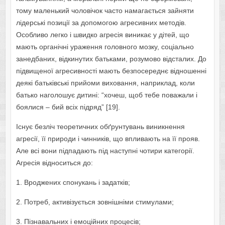
тому маленький чоловічок часто намагається зайняти
лідерські позиції за допомогою агресивних методів.
Особливо легко і швидко агресія виникає у дітей, що
мають органічні ураження головного мозку, соціально
занедбаних, відкинутих батьками, розумово відсталих. До
підвищеної агресивності мають безпосереднє відношенні
деякі батьківські прийоми виховання, наприклад, коли
батько наголошує дитині: “хочеш, щоб тебе поважали і
боялися – бий всіх підряд” [19].
Існує безліч теоретичних обґрунтувань виникнення
агресії, її природи і чинників, що впливають на її прояв.
Але всі вони підпадають під наступні чотири категорії.
Агресія відноситься до:
1. Вроджених спонукань і задатків;
2. Потреб, активізується зовнішніми стимулами;
3. Пізнавальних і емоційних процесів;