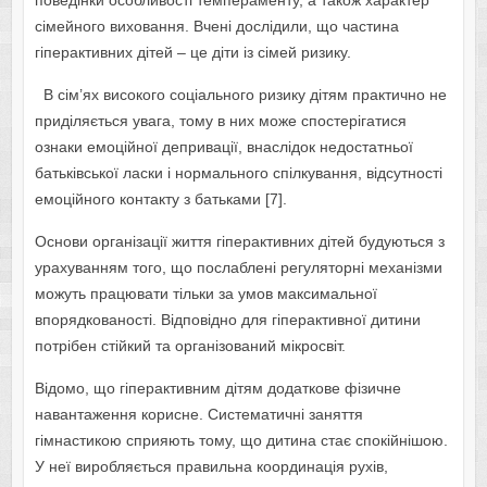
поведінки особливості темпераменту, а також характер
сімейного виховання. Вчені дослідили, що частина
гіперактивних дітей – це діти із сімей ризику.
В сім’ях високого соціального ризику дітям практично не
приділяється увага, тому в них може спостерігатися
ознаки емоційної депривації, внаслідок недостатньої
батьківської ласки і нормального спілкування, відсутності
емоційного контакту з батьками [7].
Основи організації життя гіперактивних дітей будуються з
урахуванням того, що послаблені регуляторні механізми
можуть працювати тільки за умов максимальної
впорядкованості. Відповідно для гіперактивної дитини
потрібен стійкий та організований мікросвіт.
Відомо, що гіперактивним дітям додаткове фізичне
навантаження корисне. Систематичні заняття
гімнастикою сприяють тому, що дитина стає спокійнішою.
У неї виробляється правильна координація рухів,