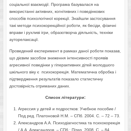
соціальної взаємодії. Програма базувалася на
використанні активних, когнітивних і поведінкових
способів психологічної корекції. Знайшли застосування
такі методи психокорекційної роботи, як бесіди, фізичні
вправи і рухливі ігри, образотворча діяльність, техніки
ауторелаксації.
Проведений експеримент в рамках даної роботи показав,
що дієвим засобом зниження інтенсивності проявів
агресивної поведінки у гіперактивних дітей молодшого
шкільного віку є психокорекція. Математична обробка і
підтвердження результатів показало статистичну
достовірність отриманих даних.
Список літератури:
Агрессия у детей и подростков: Учебное пособие /
Под ред. Платоновой Н.М. – СПб. 2004. С. – 72 – 73.
Александров А.А. Психодіагностика та психокорекція
/ А.А. Александров. – СПб.: Пітер, 2008. С. – 84.