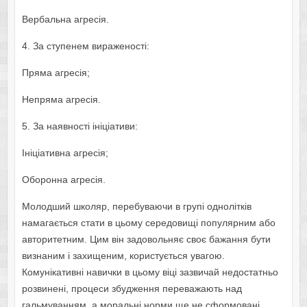
Вербальна агресія.
4. За ступенем вираженості:
Пряма агресія;
Непряма агресія.
5. За наявності ініціативи:
Ініціативна агресія;
Оборонна агресія.
Молодший школяр, перебуваючи в групі однолітків
намагається стати в цьому середовищі популярним або
авторитетним. Цим він задовольняє своє бажання бути
визнаним і захищеним, користується увагою.
Комунікативні навички в цьому віці зазвичай недостатньо
розвинені, процеси збудження переважають над
гальмуванням, а моральні норми ще не сформовані,