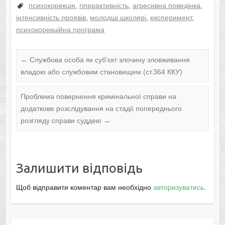
психокорекція
,
гіперактивність
,
агресивна поведінка
,
інтенсивність проявів
,
молодші школярі
,
експеримент
,
психокорекційна програма
←
Службова особа як суб’єкт злочину зловживання
владою або службовим становищем (ст.364 ККУ)
Проблема повернення кримінальної справи на
додаткове розслідування на стадії попереднього
розгляду справи суддею
→
Залишити відповідь
Щоб відправити коментар вам необхідно
авторизуватись
.