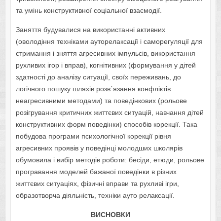
та умінь конструктивної соціальної взаємодії.
Заняття будувалися на використанні активних
(оволодіння техніками ауторелаксації і саморегуляції для
стримання і зняття агресивних імпульсів, використання
рухливих ігор і вправ), когнітивних (формування у дітей
здатності до аналізу ситуації, своїх переживань, до
логічного пошуку шляхів розв´язання конфліктів
неагресивними методами) та поведінкових (рольове
розігрування критичних життєвих ситуацій, навчання дітей
конструктивних форм поведінки) способів корекції. Така
побудова програми психологічної корекції рівня
агресивних проявів у поведінці молодших школярів
обумовила і вибір методів роботи: бесіди, етюди, рольове
програвання моделей бажаної поведінки в різних
життєвих ситуаціях, фізичні вправи та рухливі ігри,
образотворча діяльність, техніки ауто релаксації.
ВИСНОВКИ