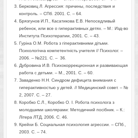
Берковиц Л. Агрессия: причины, последствия и
контроль. – СПб. 2001. С. – 64.
Брязгунов И.П., Касатикова Е.В. Непоседливый
ребенок, или все о гиперактивных детях. – М.: Изд-во
Института Психотерапии, 2001. С. – 43.
Гуріна О.М. Робота з гіперактивними дітьми.
Психологічна компетентність учителя // Психолог. –
2006. – №221. С. – 36.
Дубровина И.В. Психокоррекционная и развивающая
работа с детьми. – М., 2001. С. – 60.
Заваденко Н.Н. Синдром дефицита внимания с
гиперактивностью у детей. // Медицинский совет. – №
2, 2007. С. – 27.
Коробко С.Л., Коробко О. I. Робота психолога з
молодшими школярами: Методичний посiбник. – К.:
Лiтера ЛТД, 2006. С. 46.
Крейхи Б. Социальная психология агрессии. – СПб.,
2003. С. – 74.