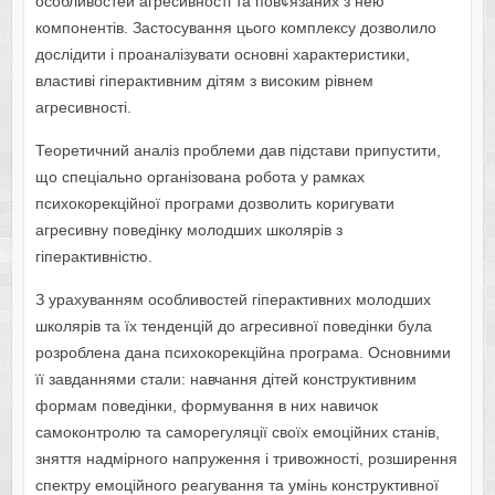
особливостей агресивності та пов¢язаних з нею
компонентів. Застосування цього комплексу дозволило
дослідити і проаналізувати основні характеристики,
властиві гіперактивним дітям з високим рівнем
агресивності.
Теоретичний аналіз проблеми дав підстави припустити,
що спеціально організована робота у рамках
психокорекційної програми дозволить коригувати
агресивну поведінку молодших школярів з
гіперактивністю.
З урахуванням особливостей гіперактивних молодших
школярів та їх тенденцій до агресивної поведінки була
розроблена дана психокорекційна програма. Основними
її завданнями стали: навчання дітей конструктивним
формам поведінки, формування в них навичок
самоконтролю та саморегуляції своїх емоційних станів,
зняття надмірного напруження і тривожності, розширення
спектру емоційного реагування та умінь конструктивної