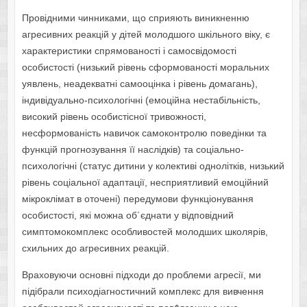
Провідними чинниками, що сприяють виникненню
агресивних реакцій у дітей молодшого шкільного віку, є
характеристики спрямованості і самосвідомості
особистості (низький рівень сформованості моральних
уявлень, неадекватні самооцінка і рівень домагань),
індивідуально-психологічні (емоційна нестабільність,
високий рівень особистісної тривожності,
несформованість навичок самоконтролю поведінки та
функцій прогнозування її наслідків) та соціально-
психологічні (статус дитини у колективі однолітків, низький
рівень соціальної адаптації, несприятливий емоційний
мікроклімат в оточені) передумови функціонування
особистості, які можна об´єднати у відповідний
симптомокомплекс особливостей молодших школярів,
схильних до агресивних реакцій.
Враховуючи основні підходи до проблеми агресії, ми
підібрали психодіагностичний комплекс для вивчення