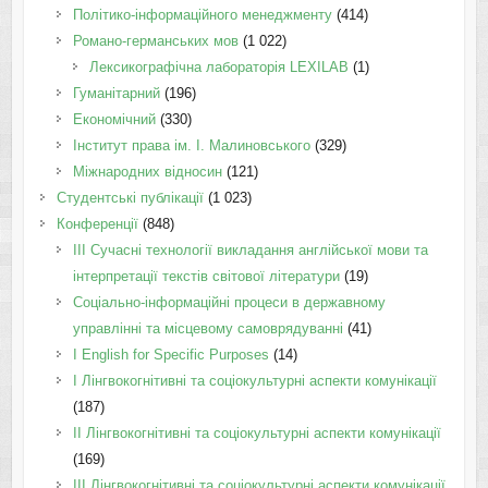
Політико-інформаційного менеджменту
(414)
Романо-германських мов
(1 022)
Лексикографічна лабораторія LEXILAB
(1)
Гуманітарний
(196)
Економічний
(330)
Інститут права ім. І. Малиновського
(329)
Міжнародних відносин
(121)
Студентські публікації
(1 023)
Конференції
(848)
III Сучасні технології викладання англійської мови та
інтерпретації текстів світової літератури
(19)
Соціально-інформаційні процеси в державному
управлінні та місцевому самоврядуванні
(41)
І English for Specific Purposes
(14)
I Лінгвокогнітивні та соціокультурні аспекти комунікації
(187)
IІ Лінгвокогнітивні та соціокультурні аспекти комунікації
(169)
IІI Лінгвокогнітивні та соціокультурні аспекти комунікації