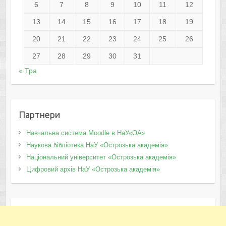
6
7
8
9
10
11
12
13
14
15
16
17
18
19
20
21
22
23
24
25
26
27
28
29
30
31
« Тра
Партнери
Навчальна система Moodle в НаУ«ОА»
Наукова бібліотека НаУ «Острозька академія»
Національний університет «Острозька академія»
Цифровий архів НаУ «Острозька академія»