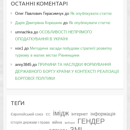
ОСТАННІ КОМЕНТАРІ
Олег Павлович Герасимчук
до
Як опублікувати статтю
Дарія Дмитрівна Корешняк
до
Як опублікувати статтю
umnachka
до
ОСОБЛИВОСТІ НЕПРЯМОГО
ОПОДАТКУВАННЯ В УКРАЇНІ
vox1
до
Методичні засади побудови стратегії розвитку
туризму в малих містах Рівненщини
anny3845
до
ПРИЧИНИ ТА НАСЛІДКИ ФОРМУВАННЯ
ДЕРЖАВНОГО БОРГУ КРАЇНИ У КОНТЕКСТІ РЕАЛІЗАЦІЇ
БОРГОВОЇ ПОЛІТИКИ
ТЕҐИ
імідж
інформація
інтернет
Європейський союз
ЄС
ГЕНДЕР
війна
історія держави і права
вибори
ЗМІ