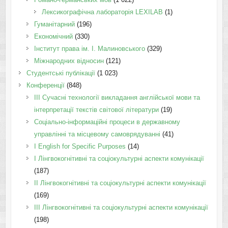
Лексикографічна лабораторія LEXILAB
(1)
Гуманітарний
(196)
Економічний
(330)
Інститут права ім. І. Малиновського
(329)
Міжнародних відносин
(121)
Студентські публікації
(1 023)
Конференції
(848)
III Сучасні технології викладання англійської мови та
інтерпретації текстів світової літератури
(19)
Соціально-інформаційні процеси в державному
управлінні та місцевому самоврядуванні
(41)
І English for Specific Purposes
(14)
I Лінгвокогнітивні та соціокультурні аспекти комунікації
(187)
IІ Лінгвокогнітивні та соціокультурні аспекти комунікації
(169)
IІI Лінгвокогнітивні та соціокультурні аспекти комунікації
(198)