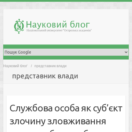
Skip
to
content
Науковий блоґ
представник влади
представник влади
Службова особа як суб’єкт
злочину зловживання