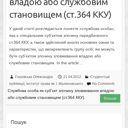
владою або службовим
становищем (ст.364 ККУ)
У даній статті розглядається поняття «службова особа»,
яка є спеціальним суб’єктом злочину передбаченого
ст.364 ККУ, а також здійснений аналіз основних ознак та
характеристик, що виокремлюють групу осіб, які можуть
бути суб’єктом злочину зловживання владою або
службовим становищем. In the article…
Гошовська Олександра
21.04.2012
Студентські
публікації
,
Інститут права ім. І. Малиновського
No Comments
Службова особа як суб’єкт злочину зловживання владою
або службовим становищем (ст.364 ККУ)
більше
Пошук