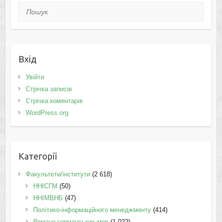
Пошук
Вхід
Увійти
Стрічка записів
Стрічка коментарів
WordPress.org
Категорії
Факультети/інститути
(2 618)
ННІСГМ
(50)
ННІМВНБ
(47)
Політико-інформаційного менеджменту
(414)
Романо-германських мов
(1 022)