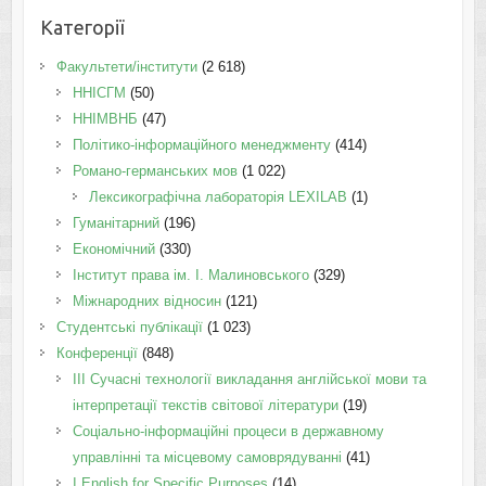
Категорії
Факультети/інститути
(2 618)
ННІСГМ
(50)
ННІМВНБ
(47)
Політико-інформаційного менеджменту
(414)
Романо-германських мов
(1 022)
Лексикографічна лабораторія LEXILAB
(1)
Гуманітарний
(196)
Економічний
(330)
Інститут права ім. І. Малиновського
(329)
Міжнародних відносин
(121)
Студентські публікації
(1 023)
Конференції
(848)
III Сучасні технології викладання англійської мови та
інтерпретації текстів світової літератури
(19)
Соціально-інформаційні процеси в державному
управлінні та місцевому самоврядуванні
(41)
І English for Specific Purposes
(14)