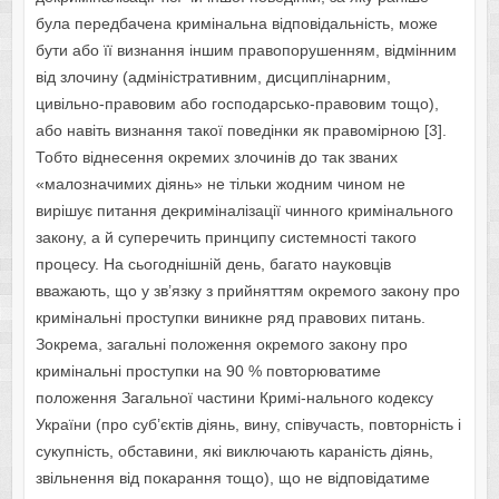
була передбачена кримінальна відповідальність, може
бути або її визнання іншим правопорушенням, відмінним
від злочину (адміністративним, дисциплінарним,
цивільно-правовим або господарсько-правовим тощо),
або навіть визнання такої поведінки як правомірною [3].
Тобто віднесення окремих злочинів до так званих
«малозначимих діянь» не тільки жодним чином не
вирішує питання декриміналізації чинного кримінального
закону, а й суперечить принципу системності такого
процесу. На сьогоднішній день, багато науковців
вважають, що у зв’язку з прийняттям окремого закону про
кримінальні проступки виникне ряд правових питань.
Зокрема, загальні положення окремого закону про
кримінальні проступки на 90 % повторюватиме
положення Загальної частини Кримі-нального кодексу
України (про суб’єктів діянь, вину, співучасть, повторність і
сукупність, обставини, які виключають караність діянь,
звільнення від покарання тощо), що не відповідатиме