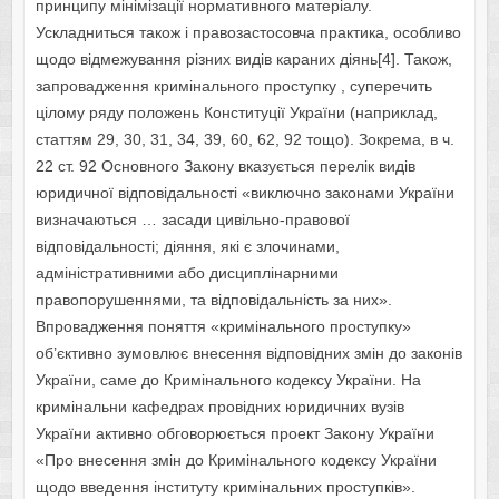
принципу мінімізації нормативного матеріалу.
Ускладниться також і правозастосовча практика, особливо
щодо відмежування різних видів караних діянь[4]. Також,
запровадження кримінального проступку , суперечить
цілому ряду положень Конституції України (наприклад,
статтям 29, 30, 31, 34, 39, 60, 62, 92 тощо). Зокрема, в ч.
22 ст. 92 Основного Закону вказується перелік видів
юридичної відповідальності «виключно законами України
визначаються … засади цивільно-правової
відповідальності; діяння, які є злочинами,
адміністративними або дисциплінарними
правопорушеннями, та відповідальність за них».
Впровадження поняття «кримінального проступку»
об’єктивно зумовлює внесення відповідних змін до законів
України, саме до Кримінального кодексу України. На
кримінальни кафедрах провідних юридичних вузів
України активно обговорюється проект Закону України
«Про внесення змін до Кримінального кодексу України
щодо введення інституту кримінальних проступків».