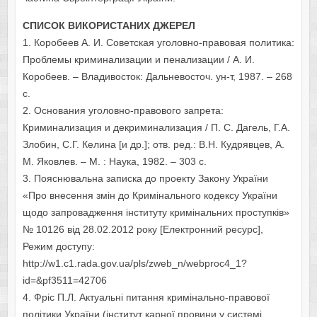
СПИСОК ВИКОРИСТАНИХ ДЖЕРЕЛ
1. Коробеев А. И. Советская уголовно-правовая политика:
Проблемы криминализации и пенализации / А. И.
Коробеев. – Владивосток: Дальневосточ. ун-т, 1987. – 268
c.
2. Основания уголовно-правового запрета:
Криминализация и декриминализация / П. С. Дагель, Г.А.
Злобин, С.Г. Келина [и др.]; отв. ред.: В.Н. Кудрявцев, А.
М. Яковлев. – М. : Наука, 1982. – 303 c.
3. Пояснювальна записка до проекту Закону України
«Про внесення змін до Кримінального кодексу України
щодо запровадження інституту кримінальних проступків»
№ 10126 від 28.02.2012 року [Електронний ресурс],
Режим доступу:
http://w1.c1.rada.gov.ua/pls/zweb_n/webproc4_1?
id=&pf3511=42706
4. Фріс П.Л. Актуальні питання кримінально-правової
політики України (інститут карної провини у системі