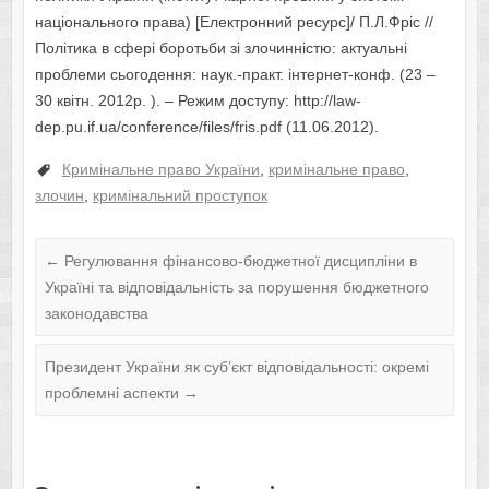
національного права) [Електронний ресурс]/ П.Л.Фріс //
Політика в сфері боротьби зі злочинністю: актуальні
проблеми сьогодення: наук.-практ. інтернет-конф. (23 –
30 квітн. 2012р. ). – Режим доступу: http://law-
dep.pu.if.ua/conference/files/fris.pdf (11.06.2012).
Кримінальне право України
,
кримінальне право
,
злочин
,
кримінальний проступок
←
Регулювання фінансово-бюджетної дисципліни в
Україні та відповідальність за порушення бюджетного
законодавства
Президент України як суб’єкт відповідальності: окремі
проблемні аспекти
→