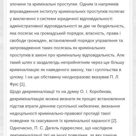
злочини та кримінальні проступки. Одним із напрямків
впровадження інституту кримінальних проступків полягає
у виключенні з системи юридичної відповідальності
адміністративної відповідальності за дію чи бездіяльність,
яка посягає на громадський порядок, власність, права і
свободи громадян, встановлений порядок управління та
запровадження таких посягань як кримінальних
проступків в законі про кримінальну відповідальність. Але
такий шлях є заздалегідь неприйнятним через ще більшу
криміналізацію як наведеного закону, так і суспільства в
цілому. І на цю обставину неодноразово вказував П. Л.
Фріс [1].
Щодо декриміналізації то на думку О. І. Коробеєва,
декриміналізацію можна визнати як процес встановлення
підстав втрати діянням суспільної небезпеки, визнання
недоцільності кримінально-правової протидії такої
поведінки та скасування їх кримінальної караності [2].
Одночасно, П. С. Дагель підкреслює, що наслідком
декриміналізації тієї чи іншої поведінки, за яку раніше