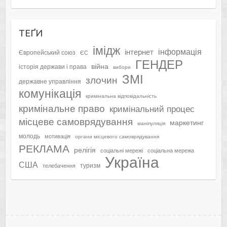
ТЕҐИ
імідж
інформація
інтернет
Європейський союз
ЄС
ГЕНДЕР
війна
історія держави і права
вибори
ЗМІ
злочин
державне управління
комунікація
кримінальна відповідальність
кримінальне право
кримінальний процес
місцеве самоврядування
маркетинг
маніпуляція
молодь
мотивація
органи місцевого самоврядування
РЕКЛАМА
релігія
соціальні мережі
соціальна мережа
Україна
США
туризм
телебачення