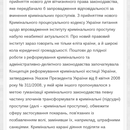
прийняття нового для вітчизняного права законодавства,
яке передбачало б запровадження відповідальності за
вчинення кримінальних проступків. З прийняттям нового
Кримінального процесуального кодексу України питання
щодо впровадження інституту кримінального проступку
набуло неабиякої актуальності. Про новий правовий
інститут зараз говорить не тільки еліта країни, а й широкі
кола юридичної громадськості.
Поштовх до плідної
роботи з реформування кримінального та
адміністративно-деліктного законодавства започаткувала
Концепція реформування кримінальної юстиції України,
затверджена Указом Президента України від 8 квітня 2008
року № 311/2008, у якій крім іншого пропонувалося з
метою гуманізації кримінального законодавства певну
частину злочинів трансформувати в кримінальні (підсудні)
проступки (далі – кримінальні проступки), обмежити
сферу застосування покарань, пов’язаних із
позбавленням волі, замінивши їх, наприклад, штрафними
санкціями. Кримінально карані діяння поділяти на