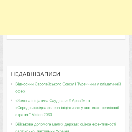
НЕДАВНІ ЗАПИСИ
Відносини Європейського Союзу і Туреччини у кліматичній
сфері
«Зелена ініціатива Саудівської Аравії» та
«Середньосхідна зелена ініціатива» у контексті реалізації
стратегії Vision 2030
Військова допомога малих держав: оцінка ефективності
балтійської підтримки України