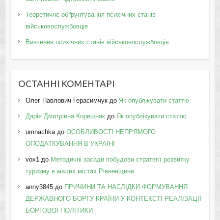
Теоретичне обґрунтування психічних станів
військовослужбовців
Вивчення психічних станів військовослужбовців
ОСТАННІ КОМЕНТАРІ
Олег Павлович Герасимчук
до
Як опублікувати статтю
Дарія Дмитрівна Корешняк
до
Як опублікувати статтю
umnachka
до
ОСОБЛИВОСТІ НЕПРЯМОГО
ОПОДАТКУВАННЯ В УКРАЇНІ
vox1
до
Методичні засади побудови стратегії розвитку
туризму в малих містах Рівненщини
anny3845
до
ПРИЧИНИ ТА НАСЛІДКИ ФОРМУВАННЯ
ДЕРЖАВНОГО БОРГУ КРАЇНИ У КОНТЕКСТІ РЕАЛІЗАЦІЇ
БОРГОВОЇ ПОЛІТИКИ