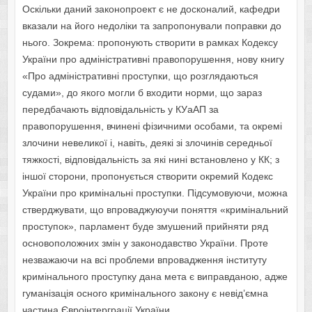
Оскільки даний законопроект є не досконалий, кафедри
вказали на його недоліки та запропонували поправки до
нього. Зокрема: пропонують створити в рамках Кодексу
України про адміністративні правопорушення, нову книгу
«Про адміністративні проступки, що розглядаються
судами», до якого могли б входити норми, що зараз
передбачають відповідальність у КУаАП за
правопорушення, вчинені фізичними особами, та окремі
злочини невеликої і, навіть, деякі зі злочинів середньої
тяжкості, відповідальність за які нині встановлено у КК; з
іншої сторони, пропонується створити окремий Кодекс
України про кримінальні проступки. Підсумовуючи, можна
стверджувати, що впроваджуюучи поняття «кримінальний
проступок», парламент буде змушений прийняти ряд
основоположних змін у законодавство України. Проте
незважаючи на всі проблеми впровадження інституту
кримінального проступку дана мета є виправданою, адже
гуманізація осного кримінального закону є невід’ємна
частина Євроінтерграції України.