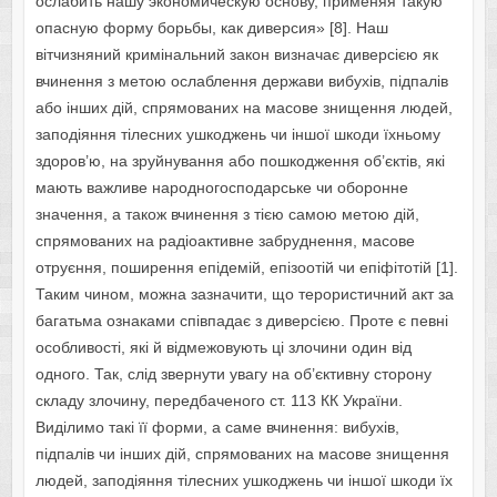
ослабить нашу экономическую основу, применяя такую
опасную форму борьбы, как диверсия» [8]. Наш
вітчизняний кримінальний закон визначає диверсією як
вчинення з метою ослаблення держави вибухів, підпалів
або інших дій, спрямованих на масове знищення людей,
заподіяння тілесних ушкоджень чи іншої шкоди їхньому
здоров’ю, на зруйнування або пошкодження об’єктів, які
мають важливе народногосподарське чи оборонне
значення, а також вчинення з тією самою метою дій,
спрямованих на радіоактивне забруднення, масове
отруєння, поширення епідемій, епізоотій чи епіфітотій [1].
Таким чином, можна зазначити, що терористичний акт за
багатьма ознаками співпадає з диверсією. Проте є певні
особливості, які й відмежовують ці злочини один від
одного. Так, слід звернути увагу на об’єктивну сторону
складу злочину, передбаченого ст. 113 КК України.
Виділимо такі її форми, а саме вчинення: вибухів,
підпалів чи інших дій, спрямованих на масове знищення
людей, заподіяння тілесних ушкоджень чи іншої шкоди їх