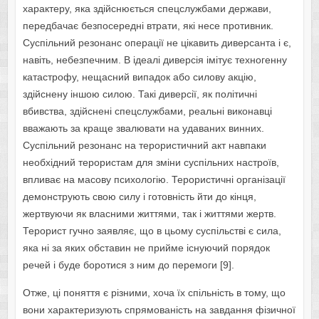
характеру, яка здійснюється спецслужбами держави,
передбачає безпосередні втрати, які несе противник.
Суспільний резонанс операції не цікавить диверсанта і є,
навіть, небезпечним. В ідеалі диверсія імітує техногенну
катастрофу, нещасний випадок або силову акцію,
здійснену іншою силою. Такі диверсії, як політичні
вбивства, здійснені спецслужбами, реальні виконавці
вважають за краще звалювати на удаваних винних.
Суспільний резонанс на терористичний акт навпаки
необхідний терористам для зміни суспільних настроїв,
впливає на масову психологію. Терористичні організації
демонструють свою силу і готовність йти до кінця,
жертвуючи як власними життями, так і життями жертв.
Терорист гучно заявляє, що в цьому суспільстві є сила,
яка ні за яких обставин не прийме існуючий порядок
речей і буде боротися з ним до перемоги [9].
Отже, ці поняття є різними, хоча їх спільність в тому, що
вони характеризують спрямованість на завдання фізичної