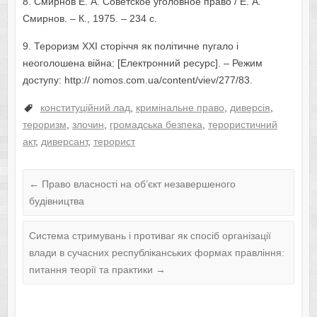
8. Смирнов Е. А. Советское уголовное право / Е. А.
Смирнов. – К., 1975. – 234 с.
9. Тероризм ХХІ сторіччя як політичне пугало і
неоголошена війна: [Електронний ресурс]. – Режим
доступу: http:// nomos.com.ua/content/viev/277/83.
конституційний лад
,
кримінальне право
,
диверсія
,
тероризм
,
злочин
,
громадська безпека
,
терористичний
акт
,
диверсант
,
терорист
←
Право власності на об’єкт незавершеного
будівництва
Система стримувань і противаг як спосіб організації
влади в сучасних республіканських формах правління:
питання теорії та практики
→