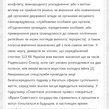
конфлікту, міжнародного ускладнення, або з метою
впливу на прийняття рішень чи вчинення або невчинення
дій органами державної влади чи органами місцевого
самоврядування, службовими особами цих органів,
об’єднаннями громадян, юридичними особами, або
привернення уваги громадськості до певних політичних,
релігійних чи інших поглядів винного( терориста), а також
погроза вчинення зазначених дій з тією самою метою. У
свою чергу, диверсія як злочин, що передбачений
статтею 113 КК України мав вагоме значення ще за часів
Радянського Союзу, коли світ умовно розподілявся на два
полюси, між якими велася жорстока холодна війна [2].
Американські спецслужби проводили акції
безпосереднього підриву у багатьох сферах суспільного
життя, серед яких значне місце відводиться економіці. У
підручнику «Советское уголовное право» говориться:
«Враги Советского государства стремились в прошлом и
могут попытаться в будущем, в настоящее время