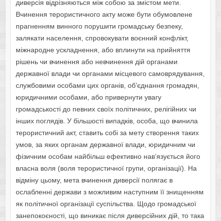
диверсія відрізняються між собою за змістом мети.
Вчинення терористичного акту може бути обумовлене
прагненням винного порушити громадську безпеку,
залякати населення, спровокувати воєнний конфлікт,
міжнародне ускладнення, або вплинути на прийняття
рішень чи вчинення або невчинення дій органами
державної влади чи органами місцевого самоврядування,
службовими особами цих органів, об’єднання громадян,
юридичними особами, або привернути увагу
громадськості до певних своїх політичних, релігійних чи
інших поглядів. У більшості випадків, особа, що вчинила
терористичний акт, ставить собі за мету створення таких
умов, за яких органам державної влади, юридичним чи
фізичним особам найбільш ефективно нав’язується його
власна воля (воля терористичної групи, організації). На
відміну цьому, мета вчинення диверсії полягає в
ослабленні держави з можливим наступним її знищенням
як політичної організації суспільства. Щодо громадської
занепокоєності, що виникає після диверсійних дій, то така