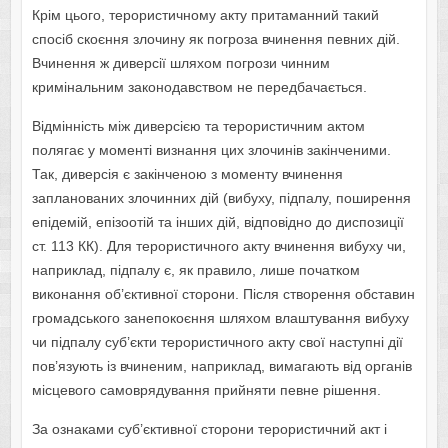
Крім цього, терористичному акту притаманний такий
спосіб скоєння злочину як погроза вчинення певних дій.
Вчинення ж диверсії шляхом погрози чинним
кримінальним законодавством не передбачається.
Відмінність між диверсією та терористичним актом
полягає у моменті визнання цих злочинів закінченими.
Так, диверсія є закінченою з моменту вчинення
запланованих злочинних дій (вибуху, підпалу, поширення
епідемій, епізоотій та інших дій, відповідно до диспозиції
ст. 113 КК). Для терористичного акту вчинення вибуху чи,
наприклад, підпалу є, як правило, лише початком
виконання об’єктивної сторони. Після створення обставин
громадського занепокоєння шляхом влаштування вибуху
чи підпалу суб’єкти терористичного акту свої наступні дії
пов’язують із вчиненим, наприклад, вимагають від opгaнів
місцевого самоврядування прийняти певне рішення.
За ознаками суб’єктивної сторони терористичний акт і