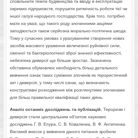
сповільнити темпи будівництва та вводу в експлуатацію
окремих підприємств, порушити ритмічність роботи тієї чи
іншої галузі народного господарства. Крім того, потрібно
мати на увазі, що такого роду злочинними акціями
заподіюється також серйозна морально-політична шкода.
Тому у сучасних умовах з урахуванням створення нових
засобів масового ураження величезної руйнівної сили,
хімічної та бактеріологічної зброї значної ефективності,
небезпека диверсії ще більше зростає. Зазначена
обставина обумовлює необхідність більш детального
вивчення ознак таких суміжних злочинів як терористичний
акт і диверсія, у тому числі ознак, що визначають
конструктивні розходження між розглянутими злочинами
для більш правильної кваліфікації таких діянь.
Аналіз останніх досліджень та публікацій.
Тероризм і
диверсія стали центральним об’єктом наукових
досліджень Г. В. Епура, С. В. Коваленка, В. Ф. Антипенка.
Вагомий внесок у вивчення даного питання зробили