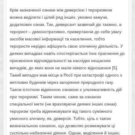
Крім зазначеної ознаки між диверсією і тероризмом
можна виділити і цілий ряд інших, умовно кажучи,
додаткових ознак. Так, диверсант зазвичай діє таємно, а
терорист – демонстративно, привертаючи до себе увагу
засобів масової інформації та населення, тобто
терористи нерідко афішують свою злочинну діяльність. У
деяких випадках навіть спостерігається їхнє прагнення до
присвоєння відповідальності за наслідки нещасних
випадків, до яких вони не мали ніякого відношення [5].
Такий випадок мав місце в Росії при катастрофі одного з
житлових будинків через загоряння природного газу.
Також істотною відмінною ознакою є ультимативність дій
при тероризмі. Таким чином, саме за ознакою
спеціальної мети (не враховуючи деяких інших ознак)
тероризм треба відмежовувати від такого суміжного
умисного злочину, як, диверсія. Тобто, ціль є такою
визначальною ознакою, що дозволяє розмежувати ці
суспільно-небезпечні діяння. Однак, виділення й інших,