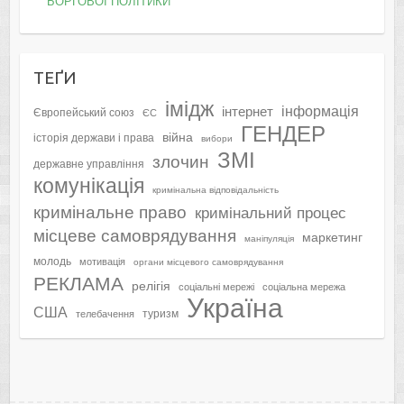
БОРГОВОЇ ПОЛІТИКИ
ТЕҐИ
імідж
інформація
інтернет
Європейський союз
ЄС
ГЕНДЕР
війна
історія держави і права
вибори
ЗМІ
злочин
державне управління
комунікація
кримінальна відповідальність
кримінальне право
кримінальний процес
місцеве самоврядування
маркетинг
маніпуляція
молодь
мотивація
органи місцевого самоврядування
РЕКЛАМА
релігія
соціальні мережі
соціальна мережа
Україна
США
туризм
телебачення