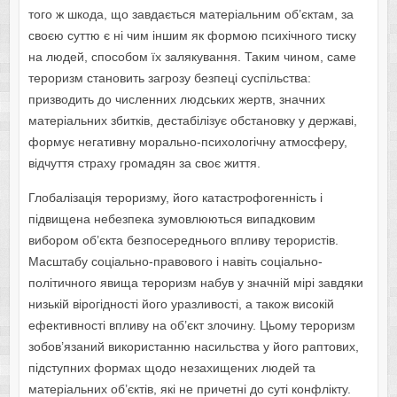
того ж шкода, що завдається матеріальним об’єктам, за
своєю суттю є ні чим іншим як формою психічного тиску
на людей, способом їх залякування. Таким чином, саме
тероризм становить загрозу безпеці суспільства:
призводить до численних людських жертв, значних
матеріальних збитків, дестабілізує обстановку у державі,
формує негативну морально-психологічну атмосферу,
відчуття страху громадян за своє життя.
Глобалізація тероризму, його катастрофогенність і
підвищена небезпека зумовлюються випадковим
вибором об’єкта безпосереднього впливу терористів.
Масштабу соціально-правового і навіть соціально-
політичного явища тероризм набув у значній мірі завдяки
низькій вірогідності його уразливості, а також високій
ефективності впливу на об’єкт злочину. Цьому тероризм
зобов’язаний використанню насильства у його раптових,
підступних формах щодо незахищених людей та
матеріальних об’єктів, які не причетні до суті конфлікту.