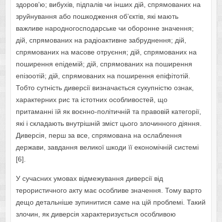
здоров’ю; вибухів, підпалів чи інших дій, спрямованих на
зруйнування або пошкодження об’єктів, які мають
важливе народногосподарське чи оборонне значення;
дій, спрямованих на радіоактивне забруднення; дій,
спрямованих на масове отруєння; дій, спрямованих на
поширення епідемій; дій, спрямованих на поширення
епізоотій; дій, спрямованих на поширення епіфітотій.
Тобто сутність диверсії визначається сукупністю ознак,
характерних рис та істотних особливостей, що
притаманні їй як воєнно-політичній та правовій категорії,
які і складають внутрішній зміст цього злочинного діяння.
Диверсія, перш за все, спрямована на ослаблення
держави, завдання великої шкоди її економічній системі
[6].
У сучасних умовах відмежування диверсії від
терористичного акту має особливе значення. Тому варто
дещо детальніше зупинитися саме на цій проблемі. Такий
злочин, як диверсія характеризується особливою