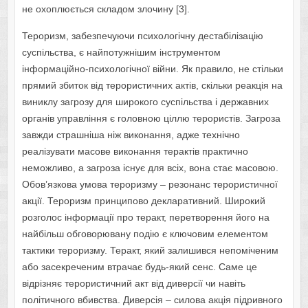
не охоплюється складом злочину [3].
Тероризм, забезпечуючи психологічну дестабілізацію
суспільства, є найпотужнішим інструментом
інформаційно-психологічної війни. Як правило, не стільки
прямий збиток від терористичних актів, скільки реакція на
виниклу загрозу для широкого суспільства і державних
органів управління є головною ціллю терористів. Загроза
завжди страшніша ніж виконання, адже технічно
реалізувати масове виконання терактів практично
неможливо, а загроза існує для всіх, вона стає масовою.
Обов’язкова умова тероризму – резонанс терористичної
акції. Тероризм принципово декларативний. Широкий
розголос інформації про теракт, перетворення його на
найбільш обговорювану подію є ключовим елементом
тактики тероризму. Теракт, який залишився непоміченим
або засекреченим втрачає будь-який сенс. Саме це
відрізняє терористичний акт від диверсії чи навіть
політичного вбивства. Диверсія – силова акція підривного