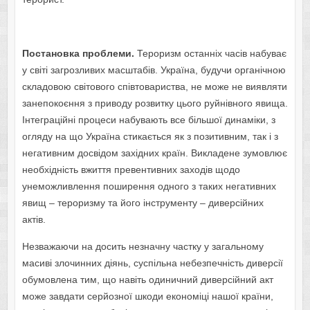
Постановка проблеми.
Тероризм останніх часів набуває
у світі загрозливих масштабів. Україна, будучи органічною
складовою світового співтовариства, не може не виявляти
занепокоєння з приводу розвитку цього руйнівного явища.
Інтеграційні процеси набувають все більшої динаміки, з
огляду на що Україна стикається як з позитивним, так і з
негативним досвідом західних країн. Викладене зумовлює
необхідність вжиття превентивних заходів щодо
унеможливлення поширення одного з таких негативних
явищ – тероризму та його інструменту – диверсійних
актів.
Незважаючи на досить незначну частку у загальному
масиві злочинних діянь, суспільна небезпечність диверсії
обумовлена тим, що навіть одиничний диверсійний акт
може завдати серйозної шкоди економіці нашої країни,