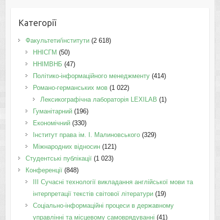
Категорії
Факультети/інститути
(2 618)
ННІСГМ
(50)
ННІМВНБ
(47)
Політико-інформаційного менеджменту
(414)
Романо-германських мов
(1 022)
Лексикографічна лабораторія LEXILAB
(1)
Гуманітарний
(196)
Економічний
(330)
Інститут права ім. І. Малиновського
(329)
Міжнародних відносин
(121)
Студентські публікації
(1 023)
Конференції
(848)
III Сучасні технології викладання англійської мови та
інтерпретації текстів світової літератури
(19)
Соціально-інформаційні процеси в державному
управлінні та місцевому самоврядуванні
(41)