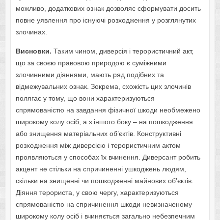
можливо, додаткових ознак дозволяє сформувати досить
повне уявлення про існуючі розходження у розглянутих
злочинах.
Висновки.
Таким чином, диверсія і терористичний акт,
що за своєю правовою природою є суміжними
злочинними діяннями, мають ряд подібних та
відмежувальних ознак. Зокрема, схожість цих злочинів
полягає у тому, що вони характеризуються
спрямованістю на завдання фізичної шкоди необмежено
широкому колу осіб, а з іншого боку – на пошкодження
або знищення матеріальних об’єктів. Конструктивні
розходження між диверсією і терористичним актом
проявляються у способах їх вчинення. Диверсант робить
акцент не стільки на спричиненні ушкоджень людям,
скільки на знищенні чи пошкодженні майнових об’єктів.
Діяння терориста, у свою чергу, характеризуються
спрямованістю на спричинення шкоди невизначеному
широкому колу осіб і вчиняється загально небезпечним