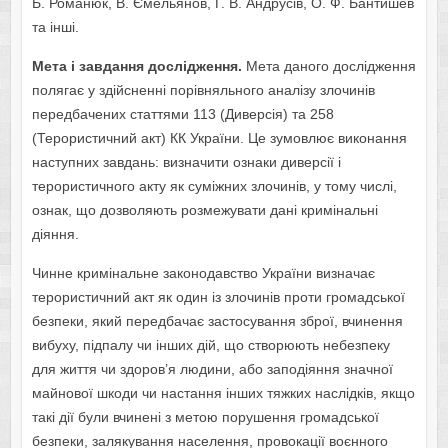
Б. Романюк, В. Ємельянов, Г. В. Андрусів, О. Ф. Бантишев
та інші.
Мета і завдання дослідження.
Мета даного дослідження
полягає у
здійсненні
порівняльного аналізу злочинів
передбачених статтями 113 (Диверсія) та 258
(Терористичний акт)
КК України.
Це зумовлює виконання
наступних завдань: визначити ознаки диверсії і
терористичного акту як суміжних злочинів, у тому числі,
ознак, що дозволяють розмежувати дані кримінальні
діяння.
Чинне кримінальне законодавство України визначає
терористичний акт як один із злочинів проти громадської
безпеки, який передбачає застосування зброї, вчинення
вибуху, підпалу чи інших дій, що створюють небезпеку
для життя чи здоров’я людини, або заподіяння значної
майнової шкоди чи настання інших тяжких наслідків, якщо
такі дії були вчинені з метою порушення громадської
безпеки, залякування населення, провокації воєнного