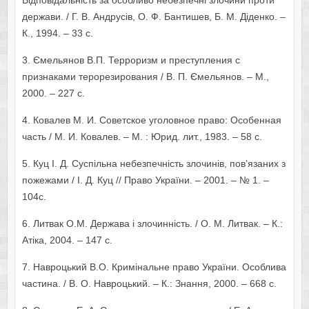
Відповідальність за особливо небезпечні злочини проти
держави. / Г. В. Андрусів, О. Ф. Бантишев, Б. М. Діденко. –
К., 1994. – 33 с.
3. Ємельянов В.П. Терроризм и преступления с
признаками терорезирования / В. П. Ємельянов. – М.,
2000. – 227 с.
4. Ковалев М. И. Советское уголовное право: Особенная
часть / М. И. Ковалев. – М. : Юрид. лит., 1983. – 58 с.
5. Куц I. Д. Суспільна небезпечність злочинів, пов’язаних з
пожежами / І. Д. Куц // Право України. – 2001. – № 1. –
104с.
6. Литвак О.М. Держава і злочинність. / О. М. Литвак. – К.:
Атіка, 2004. – 147 с.
7. Навроцький В.О. Кримінальне право України. Особлива
частина. / В. О. Навроцький. – К.: Знання, 2000. – 668 с.