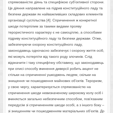
спрямованістю діянь та специфікою суб’єктивної сторони.
Це діяння направлене на підрив конституційного ладу та
безпеки держави як найважливіших складових елементів
організації суспільства [4]. Спричинення ж конкретної
шкоди потерпілим за такими видами прояву
терористичного характеру є не самоціллю, а способами
підриву конституційного ладу та безпеки держави. Отже,
забезпечуючи охорону конституційного ладу,
законодавець одночасно забезпечує і охорону життя осіб,
які можуть потерпіти від такого роду злочинів. Слід
відзначити і таку специфічну обставину, що законодавець
при описі способу вчинення диверсії робить акцент не
стільки на спричиненні ушкоджень людям, скільки на
знищення чи пошкодження майнових об’єктів. Тероризм,
у свою чергу, характеризується спрямованістю на
спричинення шкоди невизначеному широкому колу осіб і
вчиняється загально небезпечним способом, пов’язаним
передусім зі спричиненням шкоди особі, а з іншого боку –
зі знищенням чи пошкодженням матеріальних об’єктів. До