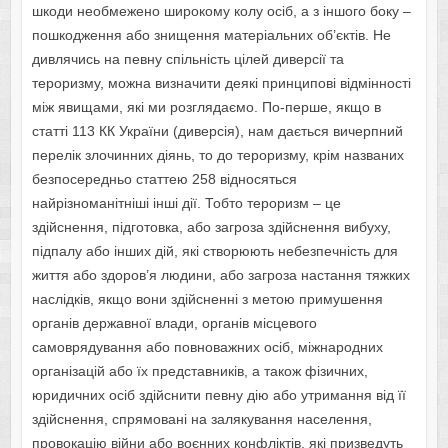
шкоди необмежено широкому колу осіб, а з іншого боку –
пошкодження або знищення матеріальних об’єктів. Не
дивлячись на певну спільність цілей диверсії та
тероризму, можна визначити деякі принципові відмінності
між явищами, які ми розглядаємо. По-перше, якщо в
статті 113 КК України (диверсія), нам дається вичерпний
перелік злочинних діянь, то до тероризму, крім названих
безпосередньо статтею 258 відносяться
найрізноманітніші інші дії. Тобто тероризм – це
здійснення, підготовка, або загроза здійснення вибуху,
підпалу або інших дій, які створюють небезпечність для
життя або здоров’я людини, або загроза настання тяжких
наслідків, якщо вони здійсненні з метою примушення
органів державної влади, органів місцевого
самоврядування або повноважних осіб, міжнародних
організацій або їх представників, а також фізичних,
юридичних осіб здійснити певну дію або утримання від її
здійснення, спрямовані на залякування населення,
провокацію війни або воєнних конфліктів, які призведуть