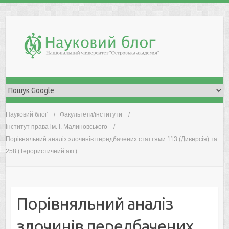
Skip
to
content
Науковий блоґ
Факультети/інститути
Інститут права ім. І. Малиновського
Порівняльний аналіз злочинів передбачених статтями 113 (Диверсія) та
258 (Терористичний акт)
Порівняльний аналіз
злочинів передбачених