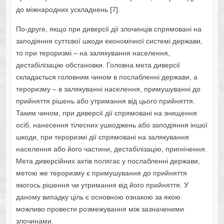
до міжнародних ускладнень [7].
По-друге, якщо при диверсії дії злочинців спрямовані на
заподіяння суттєвої шкоди економічної системі держави,
то при тероризмі – на залякування населення,
дестабілізацію обстановки. Головна мета диверсії
складається головним чином в послабленні держави, а
тероризму – в залякуванні населення, примушуванні до
прийняття рішень або утримання від цього прийняття.
Таким чином, при диверсії дії спрямовані на знищення
осіб, нанесення тілесних ушкоджень або заподіяння іншої
шкоди, при тероризмі дії спрямовані на залякування
населення або його частини, дестабілізацію, пригнічення.
Мета диверсійних актів полягає у послабленні держави,
метою же тероризму є примушування до прийняття
якогось рішення чи утримання від його прийняття. У
даному випадку ціль є основною ознакою за якою
можливо провести розмежування між зазначеними
злочинами.