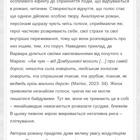
особливого ефекту до сприйняття подій, що відбуваються
в романі, читачем. Створюється відчуття, що голос стає
ще однією дійовою особою твору. Аналізуючи роман,
персонажі щоразу чують чиїсь голоси, сприймаючи які,
герої частково розкривають себе, свої страхи та свої
внутрішні переживання, тому що вони розповідають про
них іншим, тим, хто поруч. Наведемо приклад, де
Варвара ділиться своїми хвилюваннями від почутого з
Марією:
«Аж чую – від Довбушевої могили […] при самій
дорозі, нечиста сила говорить, людським голосом
говорить, та страшним таким, та грубим, таким, як
ведмідь крізь малини дерся»
(Матіос, 2023: 34). Жінок
тривожили незнайомі голоси, чуючи які не могли
лишатися байдужими. Тут же, вони не тримають це в собі
– якнайшвидше намагаються розказати сусідам, ближнім.
В цьому певною мірою викривається негативна риса –
пліткування.
Авторка роману приділяє дуже велику увагу модуляціям