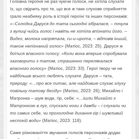
Головна героїня не раз чуючи голоси, не хотіла слухати
їх, що свідчить про те, що все ж таки слухове сприйняття
грало неабияку роль в історії героїні та інших персонажів:
«–Солодка Даруся до тата сьогодні зібралася, – почула
з вулиці чийсь голос і навіть не хотіла впізнати його. –
Видко, молока напрятала, си-и-ирота, – відповів інший,
також непізнаний голос»
(Матіос, 2023: 25). Даруся ж
боїться власного голосу:
«Коли вона вперше спробувала
заговорити з татом, страшенно перелякалася
власного голосу»
(Матіос, 2023: 33). Герої твору чи не
найбільше всього люблять слухати: Даруся – тата,
природу:
«…про все питає, але найдовше слухає глуху
повільну татову бесіду»
(Матіос, 2023: 26); Михайло і
Матронка – шум води, гір, себе:
«…ішли Михайло з
Матронкою в луг, спускали ноги з дамби – і слухали чи
то самих себе, чи прохолодне дихання гір і шумливий
неспокій води»
(Матіос, 2023: 118).
Саме різноманіття звучання голосів персонажів додає