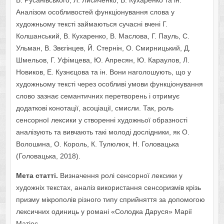
В. Русанівського, Л. Лисиченко, В. Кухаренко та ін.
Аналізом особливостей функціонування слова у
художньому тексті займаються сучасні вчені Г.
Колшанський, В. Кухаренко, В. Маслова, Г. Пауль, С.
Ульман, В. Звєгінцев, Й. Стернін, О. Смирницький, Д.
Шмельов, Г. Уфімцева, Ю. Апресян, Ю. Караулов, Л.
Новиков, Е. Кузнєцова та ін. Вони наголошують, що у
художньому тексті через особливі умови функціонування
слово зазнає семантичних перетворень і отримує
додаткові конотації, асоціації, смисли. Так, роль
сенсорної лексики у створенні художньої образності
аналізують та вивчають такі молоді дослідники, як О.
Волошина, О. Король, К. Тулюлюк, Н. Головацька
(Головацька, 2018).
Мета статті.
Визначення ролі сенсорної лексики у
художніх текстах, аналіз використання сенсоризмів крізь
призму мікрополів різного типу сприйняття за допомогою
лексичних одиниць у романі «Солодка Даруся» Марії
Матіос.