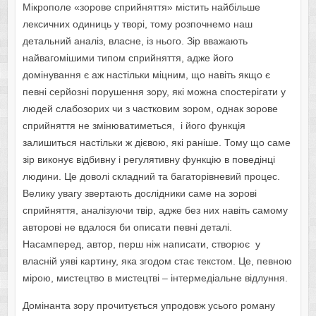
Мікрополе «зорове сприйняття» містить найбільше
лексичних одиниць у творі, тому розпочнемо наш
детальний аналіз, власне, із нього. Зір вважають
найвагомішими типом сприйняття, адже його
домінування є аж настільки міцним, що навіть якщо є
певні серйозні порушення зору, які можна спостерігати у
людей слабозорих чи з частковим зором, однак зорове
сприйняття не змінюватиметься, і його функція
залишиться настільки ж дієвою, які раніше. Тому що саме
зір виконує відбивну і регулятивну функцію в поведінці
людини. Це доволі складний та багаторівневий процес.
Велику увагу звертають дослідники саме на зорові
сприйняття, аналізуючи твір, адже без них навіть самому
авторові не вдалося би описати певні деталі.
Насамперед, автор, перш ніж написати, створює у
власній уяві картину, яка згодом стає текстом. Це, певною
мірою, мистецтво в мистецтві – інтермедіальне відлуння.
Домінанта зору прочитується упродовж усього роману