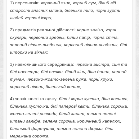
1) персонажів:
червоний язик, чорний сум, білий від
старості власник млина, біленьке тіло, чорні гурти
людей червоні іскри
;
2) предметів реальної дійсності:
чорне залізо, чорні
окуляри, червоний гребінь, білий папір, чорна стіна,
зелений півник-льодяник, червоний півник-льодяник, білі
шторки на вікнах;
3) навколишнього середовища:
червона айстра, сині та
білі посестри, білі овечки, білий кінь, біла днина, чорний
туман, червоно-жовто-зелена ружа, чорні круки,
червоний півень, біленький котик;
4) зовнішності та одягу:
біла і чорна хустки, біла косинка,
біленька хусточка, білі паперові квіти, біленька сорочка,
жовто-зелені розводи, білий халат, темно-зелені
штани галіфе, зелена сорочка, коричневий капелюх,
біленький фартушок, темно-зелена форма, біла
мережана сорочка.