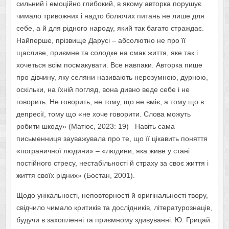
сильний і емоційно глибокий, в якому авторка порушує
чимало тривожних і надто болючих питань не лише для
себе, а й для рідного народу, який так багато страждає.
Найперше, прізвище Дарусі – абсолютно не про її
щасливе, приємне та солодке на смак життя, яке так і
хочеться всім посмакувати. Все навпаки. Авторка пише
про дівчину, яку селяни називають нерозумною, дурною,
оскільки, на їхній погляд, вона дивно веде себе і не
говорить. Не говорить, не тому, що не вміє, а тому що в
депресії, тому що «не хоче говорити. Слова можуть
робити шкоду» (Матіос, 2023: 19) Навіть сама
письменниця зауважувала про те, що її цікавить поняття
«пограничної людини» – «людини, яка живе у стані
постійного стресу, нестабільності й страху за своє життя і
життя своїх рідних» (Бостан, 2001).
Щодо унікальності, неповторності й оригінальності твору,
свідчило чимало критиків та дослідників, літературознаців,
будучи в захопленні та приємному здивуванні. Ю. Грицай