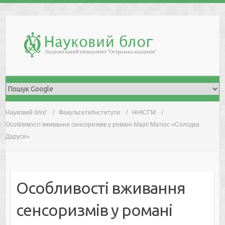
Skip
to
content
Науковий блоґ
Факультети/інститути
ННІСГМ
Особливості вживання сенсоризмів у романі Марії Матіос «Солодка
Даруся»
Особливості вживання
сенсоризмів у романі