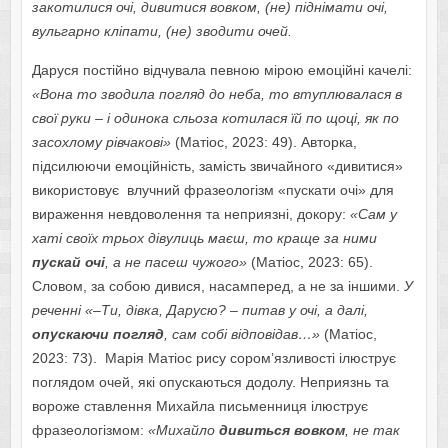
закотилися очі, дивитися вовком, (не) піднімати очі,
вульгарно кліпати, (не) зводити очей.
Даруся постійно відчувала певною мірою емоційні качелі:
«Вона то зводила погляд до неба, то втуплювалася в
свої руки – і одинока сльоза котилася їй по щоці, як по
засохлому рівчакові»
(Матіос, 2023: 49). Авторка,
підсилюючи емоційність, замість звичайного «дивитися»
використовує влучний фразеологізм «пускати очі» для
вираження невдоволення та неприязні, докору:
«Сам у
хаті своїх трьох дівулиць маєш, то краще за ними
пускай очі
, а не пасеш чужого»
(Матіос, 2023: 65).
Словом, за собою дивися, насамперед, а не за іншими.
У
реченні «–Ти, дівка, Дарусю? – питав у очі, а далі,
опускаючи погляд
, сам собі відповідав…»
(Матіос,
2023: 73). Марія Матіос рису сором’язливості ілюструє
поглядом очей, які опускаються додолу. Неприязнь та
вороже ставлення Михайла письменниця ілюструє
фразеологізмом:
«Михайло
дивиться вовком
, не так