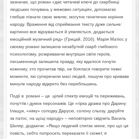
зазначає, що роман «дає читачеві ключі до скарбниці
людських почувань у межових ситуаціях, допомагає
глибше пізнати свою землю, могутнє генетичне коріння
народу. Враження від сприймання тексту дуже сильне:
картинно все відчувається й уявляється, додається
емоційний музичний ряд» (Грицай, 2016). Марія Матіос у
своєму романі залишила незабутній скарб глибокого
психологізму, розкриваючи внутрішні світи героїв,
письменниця залишила правду, яку вдалося почути
кожному, хто прочитав твір, не боялася говорити певні
моменти, які суперечили масі людей, пишучи про криваве
минуле народу відкрито без перебільшень.
Події в романі – це цілий спектр емоцій та переживань,
почуттів і думок персонажів. Це «гірка драма про Дарину
Ілащук, «німу» солодку Дарусю, солону сльозу, даруйте
за патос, на щоці народу» – неповторно свідчить Василь
Шкляр, додаючи: «Якщо ледачий спитає мене, про що ця
повість, себто попросить переказати її сюжет, я