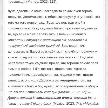
просто…»
(Матіос, 2023: 113).
Дуже вдалими є описи поглядів та самих очей героїв
твору, які допомагають глибше зазирнути у внутрішній світ
того чи того персонажа. Тому що погляди очей з
психологічного боку свідчать багато про саму людину та
те, що вона може переживати в певний момент у
конкретних ситуаціях:
заплющені очі, запалені очі,
незрушні очі, заздрісно-сумні очі
. Заплющені очі
допомагають Дарусі розслабитися і спокійно поринути у
власні роздуми про важливе на той момент. Подібний
жест може також свідчити про те, що героїня почувалася
вільною собою, і більше того, щасливою. Адже за
психологічними дослідженнями, людина у миті щастя
заплющує очі:
«…а Даруся із
заплющеними очима
хиталася з боку в бік, чуючи, як розправляються обручі,
що дві доби стискали голову»
(Матіос, 2023: 12);
«…
Даруся лежала із
заплющеними очима
, слухала Івана –
і враз по тілу її пішла дрож
(Матіос, 2023: 74);
«Михайло