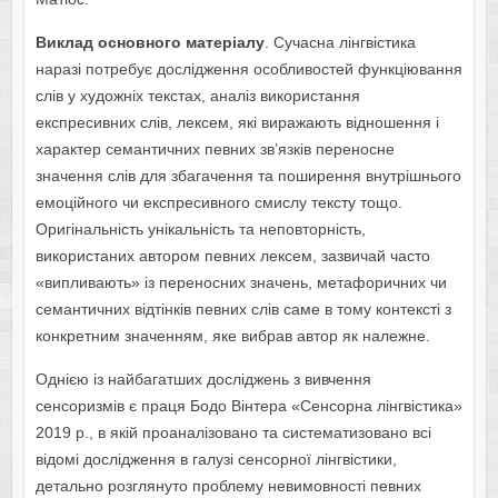
Виклад основного матеріалу
. Сучасна лінгвістика
наразі потребує дослідження особливостей функціювання
слів у художніх текстах, аналіз використання
експресивних слів, лексем, які виражають відношення і
характер семантичних певних зв’язків переносне
значення слів для збагачення та поширення внутрішнього
емоційного чи експресивного смислу тексту тощо.
Оригінальність унікальність та неповторність,
використаних автором певних лексем, зазвичай часто
«випливають» із переносних значень, метафоричних чи
семантичних відтінків певних слів саме в тому контексті з
конкретним значенням, яке вибрав автор як належне.
Однією із найбагатших досліджень з вивчення
сенсоризмів є праця Бодо Вінтера «Сенсорна лінгвістика»
2019 р., в якій проаналізовано та систематизовано всі
відомі дослідження в галузі сенсорної лінгвістики,
детально розглянуто проблему невимовності певних