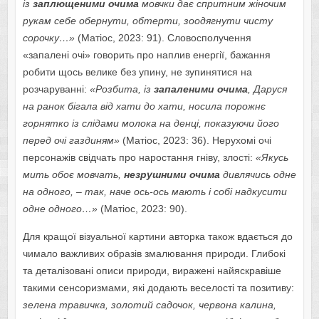
із
заплющеними очима
мовчки дає спритним жіночим
рукам себе обернути, обтерти, зоодягнути чисту
сорочку…»
(Матіос, 2023: 91). Словосполучення
«запалені очі» говорить про наплив енергії, бажання
робити щось велике без упину, не зупинятися на
розчаруванні:
«Розбита, із
запаленими очима
, Даруся
на ранок бігала від хати до хати, носила порожнє
горнятко із слідами молока на денці, показуючи його
перед очі газдиням»
(Матіос, 2023: 36). Нерухомі очі
персонажів свідчать про наростання гніву, злості:
«Якусь
мить обоє мовчать,
незрушними очима
дивлячись одне
на одного, – так, наче ось-ось мають і собі надкусити
одне одного…»
(Матіос, 2023: 90).
Для кращої візуальної картини авторка також вдається до
чимало важливих образів змалювання природи. Глибокі
та деталізовані описи природи, виражені найяскравіше
такими сенсоризмами, які додають веселості та позитиву:
зелена травичка, золотий садочок, червона калина,