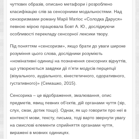
чуттєвих образів, описано метафори і розроблено
класифікацію слів за сенсорними модальностями. Над
сензоризмами роману Марії Матіос «Солодка Даруся»
певною мірою працювала Бовт А. Ю., досліджуючи
особливості перекладу сенсорної лексики твору.
Під поняттям «сенсоризм», якщо брати до уваги широке
розуміння цього слова, дослідники розуміють
«номінативні одиниці на позначення сенсорних відчуттів,
що утворюються завдяки дії п’яти модусів перцепції
(візуального, аудіального, кінестетичного, одоративного,
густативного)» (Семашко, 2015).
Сенсорика – це відображення, змалювання, опис
предметів, явищ певних об’єктів, дій органами чуття (зір,
слух, смак, дотик тощо). Однак, як що говорити про неї в
контексті мови, тексту, письма, тоді варто звернути увагу
на смислові елементи сприйняття органами чуття,
виражені в мовних одиницях.