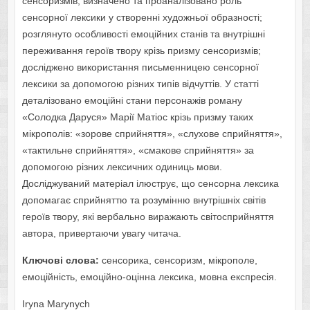
сенсоризмів; визначено та проаналізовано роль
сенсорної лексики у створенні художньої образності;
розглянуто особливості емоційних станів та внутрішні
переживання героїв твору крізь призму сенсоризмів;
досліджено використання письменницею сенсорної
лексики за допомогою різних типів відчуттів. У статті
деталізовано емоційні стани персонажів роману
«Солодка Даруся» Марії Матіос крізь призму таких
мікрополів: «зорове сприйняття», «слухове сприйняття»,
«тактильне сприйняття», «смакове сприйняття» за
допомогою різних лексичних одиниць мови.
Досліджуваний матеріал ілюструє, що сенсорна лексика
допомагає сприйняттю та розумінню внутрішніх світів
героїв твору, які вербально виражають світосприйняття
автора, привертаючи увагу читача.
Ключові слова:
сенсорика, сенсоризм, мікрополе,
емоційність, емоційно-оцінна лексика, мовна експресія.
Iryna Marynych