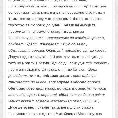
пригорнути до грудей, притискати дитину
. Позитивні
сенсоризми тактильних відчуттів переважно стосуються
інтимного характеру між чоловіком і жінкою та щирою
турботою та любов’ю до дітей. Негативні емоції та
переживання виражено такими дієслівними
словосполученнями:
прихилятися до верхівки хреста
,
обнімати хрест, прикладати вухо до землі,
обмацувати дерева.
Обнімає й прихиляється до хреста
Даруся від розчарування й розпачу, коли приходить до
тата на могилу. Наступні однорідні присудки теж говорять
про її внутрішній стан і ставлення до батька:
«Вона
розводить руками,
обнімає
хрест і знов надовго
приростає
до нього. Тоді
здуває
з хреста порохи,
обтирає
його марлечкою, по черзі
торгає
усі чотири
стовпці огорожі і, нарешті,
сідає
в ногах давно осілої,
майже рівної із землею могилки»
(Матіос, 2023: 31).
Дуже детально приємні тактильні відчуття описує
письменниця в епізоді про Михайлика і Матронку, яка