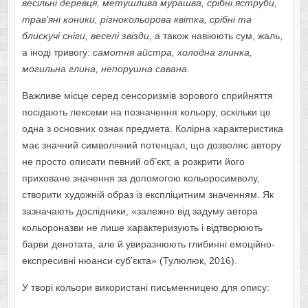
весільні деревця, метушлива мурашва, срібні яструби,
трав’яні коники, різнокольорова квітка, срібні та
блискучі сніги, веселі звізди
, а також навіюють сум, жаль,
а іноді тривогу:
самотня айстра, холодна глинка,
могильна глина, непорушна савана
.
Важливе місце серед сенсоризмів зорового сприйняття
посідають лексеми на позначення кольору, оскільки це
одна з основних ознак предмета. Колірна характеристика
має значний символічний потенціал, що дозволяє автору
не просто описати певний об’єкт, а розкрити його
приховане значення за допомогою кольоросимволу,
створити художній образ із експліцитним значенням. Як
зазначають дослідники, «залежно від задуму автора
кольороназви не лише характеризують і відтворюють
барви денотата, але й увиразнюють глибинні емоційно-
експресивні нюанси суб’єкта» (Тулюлюк, 2016).
У творі кольори використані письменницею для опису: