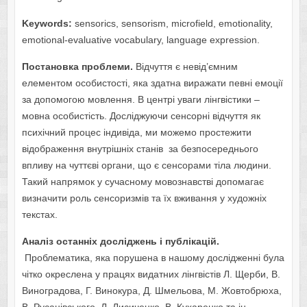
Keywords:
sensorics, sensorism, microfield, emotionality,
emotional-evaluative vocabulary, language expression.
Постановка проблеми.
Відчуття є невід’ємним
елементом особистості, яка здатна виражати певні емоції
за допомогою мовлення. В центрі уваги лінгвістики –
мовна особистість. Досліджуючи сенсорні відчуття як
психічний процес індивіда, ми можемо простежити
відображення внутрішніх станів за безпосереднього
впливу на чуттєві органи, що є сенсорами тіла людини.
Такий напрямок у сучасному мовознавстві допомагає
визначити роль сенсоризмів та їх вживання у художніх
текстах.
Аналіз останніх досліджень і публікацій.
Проблематика, яка порушена в нашому дослідженні була
чітко окреслена у працях видатних лінгвістів Л. Щерби, В.
Виноградова, Г. Винокура, Д. Шмельова, М. Жовтобрюха,