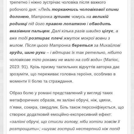
трепетно і ніжно зустрічає чоловіка після важкого
робочого дня:
«Ледь
торкаючись чоловікової спини
долонею
, Матронка
зупиняє
чомусь на
великій
родимці
під його
правою лопаткою
і
обводить
вказівним пальцем
. Далі кілька разів швидко
цілує
, а
вже тоді
розтирає плечі
жмуток мокрої вовни з
милом. Після цього Матронка
береться
за Михайлові
груди, шию руки
– і відтирає їх так ретельно, нібито
чоловікове тіло роками не мало на собі води»
(Матіос,
2023: 91). Крізь призму тактильних відчуттів авторка дає
зрозуміти, що переживає головна героїня, особливо в
моменти її болю та страждання.
Образ болю у романі представлений у вигляді таких
метафоричних образів, як залізні обручі, ніж, цвяхи,
п’явки, сокира, свердлик. Біль також персоніфікується, що
створює додатковий емоційно-експресивний ефект:
«залізні обручі, що стисли голову, ніби хотіли зовсім її
розтрощити»; «шугає гострий нестерпний ніж попід