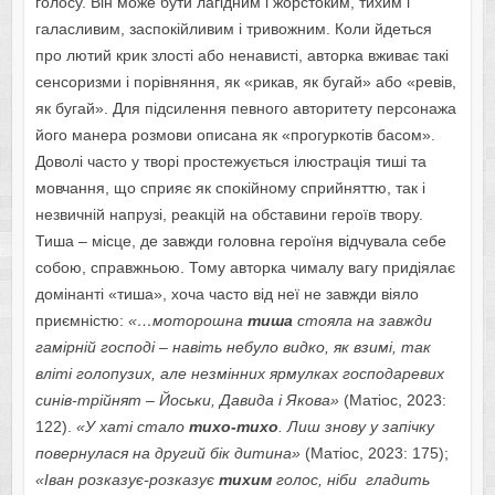
голосу. Він може бути лагідним і жорстоким, тихим і
галасливим, заспокійливим і тривожним. Коли йдеться
про лютий крик злості або ненависті, авторка вживає такі
сенсоризми і порівняння, як «рикав, як бугай» або «ревів,
як бугай». Для підсилення певного авторитету персонажа
його манера розмови описана як «прогуркотів басом».
Доволі часто у творі простежується ілюстрація тиші та
мовчання, що сприяє як спокійному сприйняттю, так і
незвичній напрузі, реакцій на обставини героїв твору.
Тиша – місце, де завжди головна героїня відчувала себе
собою, справжньою. Тому авторка чималу вагу придіялає
домінанті «тиша», хоча часто від неї не завжди віяло
приємністю:
«…моторошна
тиша
стояла на завжди
гамірній господі – навіть небуло видко, як взимі, так
вліті голопузих, але незмінних ярмулках господаревих
синів-трійнят – Йоськи, Давида і Якова»
(Матіос, 2023:
122).
«У хаті стало
тихо-тихо
. Лиш знову у запічку
повернулася на другий бік дитина»
(Матіос, 2023: 175);
«Іван розказує-розказує
тихим
голос, ніби гладить