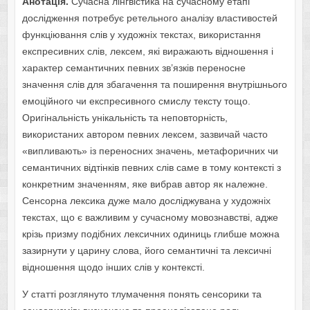
Анотація.
Сучасна лінгвістика на сучасному етапі
дослідження потребує ретельного аналізу властивостей
функціювання слів у художніх текстах, використання
експресивних слів, лексем, які виражають відношення і
характер семантичних певних зв’язків переносне
значення слів для збагачення та поширення внутрішнього
емоційного чи експресивного смислу тексту тощо.
Оригінальність унікальність та неповторність,
використаних автором певних лексем, зазвичай часто
«випливають» із переносних значень, метафоричних чи
семантичних відтінків певних слів саме в тому контексті з
конкретним значенням, яке вибрав автор як належне.
Сенсорна лексика дуже мало досліджувана у художніх
текстах, що є важливим у сучасному мовознавстві, адже
крізь призму подібних лексичних одиниць глибше можна
зазирнути у царину слова, його семантичні та лексичні
відношення щодо інших слів у контексті.
У статті розглянуто тлумачення понять сенсорики та