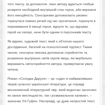
того тексту, за допомогою яких автору вдається глибше
розкрити необхідний внутрішній стан героя, аби виразити
його емоційність. Сенсоризми допомагають умовно
торкнутися певних речей під час прочитання, поринути в
переживання й емоції героя, відчути те, що відчуває
герой на папері, наче бути одним із персонажів тексту.
Як відомо, художній текст, який є об’єктом нашого
дослідження, багатий на психологічний підтекст. Таким
чином, сенсорна лексика допомагає сприйняттю та
розумінню внутрішніх світів героїв твору, які вербально
виражають світосприйняття автора, привертаючи увагу
читача.
Роман «Солодка Даруся» – це «один із найважливіших
творів сучасної української літератури, це справді
високоякісний літературний твір, який водночас захоплює
як своєю мистецькістю, так і розважальною канвою», –
зазначає Улі Гуфен. Насправді, це дуже непростий текст,