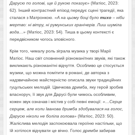
Дарусю по голові, ще й рукою показує»
(Матіос, 2023:
62). Інший контрастний епізод передує сцені трагедії, яка
сталася з Матронкою.
«А на цьому боці було
тихо
– ніби
мертво: ні вітру, ні румунських гранічерів. Лиш шуміла
вода…»
(Матіос, 2023: 54)
.
Тиша в цьому контексті є
передвісником чогось зловісного.
Крім того, чималу роль зіграла музика у творі Марії
Матіос. Наш світ сповнений різноманітних звуків, які також
викликають різноманітні відчуття. Особливо це стосується
музики, що можна помітити в романі, де авторка з
надзвичайною майстерністю описала звуки традиційних
гуцульських мелодій. Цвичкова дримба, яку герой зробив
власноруч, її звук для Дарусі були чимось особливим,
кожен звук означав і містив у собі певні емоції:
«…Серце
серцем, але коли Іванова дримба здобувалася на голос,
Дарусю ніколи не боліла голова»
(Матіос, 2023: 50).
Жаліслива мелодія заспокоювала героїню настільки, що
їй хотілося відчувати це вічно. Голос дримби забирав