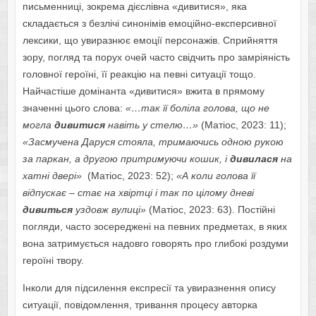
письменниці, зокрема дієслівна «дивитися», яка
складається з безлічі синонімів емоційно-експерсивної
лексики, що увиразнює емоції персонажів. Сприйняття
зору, погляд та порух очей часто свідчить про замріяність
головної героїні, її реакцію на певні ситуації тощо.
Найчастіше домінанта «дивитися» вжита в прямому
значенні цього слова:
«…так її боліла голова, що не
могла
дивитися
навіть у стелю…»
(Матіос, 2023: 11);
«Засмучена Даруся стояла, тримаючись одною рукою
за паркан, а другою притримуючи кошик, і
дивилася
на
хатні двері»
(Матіос, 2023: 52);
«А коли голова її
відпускає – стає на хвіртці і так по цілому дневі
дивиться
уздовж вулиці»
(Матіос, 2023: 63). Постійні
погляди, часто зосереджені на певних предметах, в яких
вона затримується надовго говорять про глибокі роздуми
героїні твору.
Інколи для підсилення експресії та увиразнення опису
ситуації, повідомлення, тривання процесу авторка