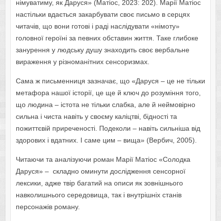
німуватиму, як Даруся» (Матіос, 2023: 202). Марії Матіос
настільки вдається закарбувати своє письмо в серцях
читачів, що вони готові і раді наслідувати «німоту»
головної героїні за певних обставин життя. Таке глибоке
занурення у людську душу знаходить своє вербальне
вираження у різноманітних сенсоризмах.
Сама ж письменниця зазначає, що «Даруся – це не тільки
метафора нашої історії, це ще й ключ до розуміння того,
що людина – істота не тільки слабка, але й неймовірно
сильна і чиста навіть у своєму каліцтві, бідності та
пожиттєвій приреченості. Подеколи – навіть сильніша від
здорових і вдатних. І саме цим – вища» (Вербич, 2005).
Читаючи та аналізуючи роман Марії Матіос «Солодка
Даруся» – складно оминути дослідження сенсорної
лексики, адже твір багатий на описи як зовнішнього
навколишнього середовища, так і внутрішніх станів
персонажів роману.