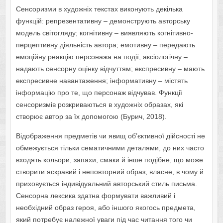
Сенсоризми в художніх текстах виконують декілька
функцій: репрезентативну – демонструють авторську
модель світогляду; когнітивну – виявляють когнітивно-
перцептивну діяльність автора; емотивну – передають
емоційну реакцію персонажа на події; аксіологічну –
надають сенсорну оцінку відчуттям; експресивну – мають
експресивне навантаження; інформативну – містять
інформацію про те, що персонаж відчував. Функції
сенсоризмів розкриваються в художніх образах, які
створює автор за їх допомогою (Бурич, 2018).
Відображення предметів чи явищ об’єктивної дійсності не
обмежується тільки сематичними деталями, до них часто
входять кольори, запахи, смаки й інше подібне, що може
створити яскравий і неповторний образ, власне, в чому й
приховується індивідуальний авторський стиль письма.
Сенсорна лексика здатна формувати важливий і
необхідний образ героя, або іншого якогось предмета,
який потребує належної уваги під час читання того чи