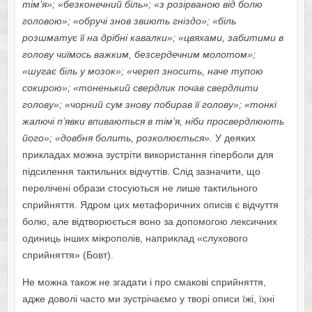
тім’я»; «безконечний біль»; «з розірваною від болю
головою»; «обручі знов звиють гніздо»; «біль
розшматує її на дрібні кавалки»; «цвяхами, забитими в
голову чиїмось важким, безсердечним молотом»;
«шугає біль у мозок»; «череп зносить, наче тупою
сокирою»; «тоненький свердлик почав свердлити
голову»; «чорний сум знову побирав її голову»; «тонкі
жалючі п’явки впиваються в тім’я, ніби просвердлюють
його»; «довбня болить, розколюється».
У деяких
прикладах можна зустріти використання гіперболи для
підсилення тактильних відчуттів. Слід зазначити, що
перелічені образи стосуються не лише тактильного
сприйняття. Ядром цих метафоричних описів є відчуття
болю, але відтворюється воно за допомогою лексичних
одиниць інших мікрополів, наприклад «слухового
сприйняття» (Бовт).
Не можна також не згадати і про смакові сприйняття,
адже доволі часто ми зустрічаємо у творі описи їжі, їхні