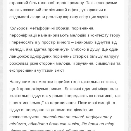
страшний біль головної героїні роману. Такі сенсоризми
мають важливий стилістичний ефект, утворюючи в
свідомості людини реальну картину світу цих звуків.
Кольорові метафоричні образи, порівняння,
персоніфікації наче виривають мелодію з контексту твору
і переносять її у простір вічного – знайомих відчуттів від
мелодії, яка здатна проникнути глибоко в душу. Ще один
ланцюжок однорідних порівнянь створює більшу напругу,
розкриває різні сторони мелодії, її звучання, символізм та
експресивний чуттєвий зміст.
Наступним елементом сприйняття є тактильна лексика,
що й проаналізуємо нижче. Лексичні одиниці мікрополя
«тактильні відчуття» у романі передають як позитивні, так
і негативні емоції та переживання. Позитивні емоції та
відчуття передано за допомогою дієслівних
словосполучень:
погладити по голові, поцілувати у
тім’ячко, обводити долонею живіт, іде дрож по тілу,
цілувати, розтирати плечі, обхопити шию,