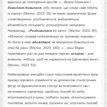
вдається до повторення дієслів:
«…брала дзеркало і
дивилася-дивилася
, ніби чекала, що слова самі підуть
із горла»
(Матіос, 2023: 35) чи інших граматичних форм
словотворення:
роздивлятися, видивлятися,
вдивлятися, позирати, роззиратися, зазирати.
Наприклад,
«
Роздивилася
по хаті»
(Матіос, 2023: 85);
«Михайло ставав подалеченьку за луговими корчами і
до болю в очах
вдивлявся
, як матронка дивиться на
той бік ріки»
(Матіос, 2023: 160);
«…лиш Марія
перелякано раз по раз почерез паркан
зазирає
– але
мовчить, небога, щоб не нарватися на Цвичковий язик»
(Матіос, 2023: 53).
Найяскравіше емоційні стани персонажів висвітлено крізь
призму зорового сприйняття за допомогою стилістичних
фігур та фразеологічних сполук як позитивного так і
негативного характеру:
зводити погляд до неба,
втуплюватися в щось, поїдати очима, гіпнотизувати
поглядом, водити очима, пускати очі, опускати погляд,