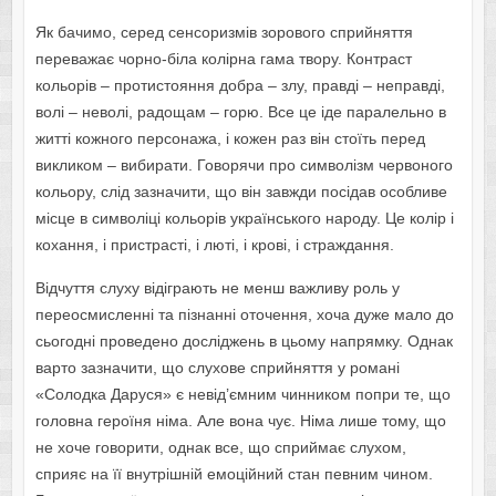
Як бачимо, серед сенсоризмів зорового сприйняття
переважає чорно-біла колірна гама твору. Контраст
кольорів – протистояння добра – злу, правді – неправді,
волі – неволі, радощам – горю. Все це іде паралельно в
житті кожного персонажа, і кожен раз він стоїть перед
викликом – вибирати. Говорячи про символізм червоного
кольору, слід зазначити, що він завжди посідав особливе
місце в символіці кольорів українського народу. Це колір і
кохання, і пристрасті, і люті, і крові, і страждання.
Відчуття слуху відіграють не менш важливу роль у
переосмисленні та пізнанні оточення, хоча дуже мало до
сьогодні проведено досліджень в цьому напрямку. Однак
варто зазначити, що слухове сприйняття у романі
«Солодка Даруся» є невід’ємним чинником попри те, що
головна героїня німа. Але вона чує. Німа лише тому, що
не хоче говорити, однак все, що сприймає слухом,
сприяє на її внутрішній емоційний стан певним чином.