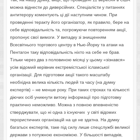
можна віднести до диверсійних. Спеціалісти у питаннях
антитерору коментують ці дії наступним чином. При
проведенні теракту його організатор, як правило, бере на
себе відповідальність та, погрожуючи повторенням акції,
пропонує свої вимоги. У випадку зі знищенням
Всесвітнього торгового центру в Нью-Йорку та атаки на
Пентагон таку відпо­відальність ніхто на себе не брав.
Тільки через два з половиною місяці у цьому «зізнався»
усім відомий керівник екстремістської ісламської
організації. Для підготовки акції такого масштабу
необхідна велика кіль­кість людей та часу (на думку
експертів) – не менше року. При таких строках та кількості
діючих осіб уникнути витоку інформації про підготовку
практично неможливо. Можна з повною впевненістю
стверджувати, що ні одна з існуючих у світі відомих
терористичних організацій на це не здатна. На думку
багатьох експертів, таке під силу лише спецслужбі великої
держави з по­тужною економікою. У більшості випадків,