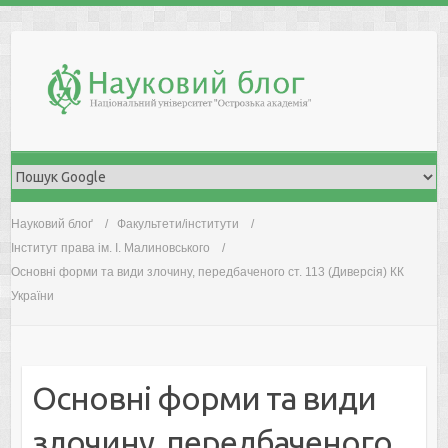
Skip
to
content
Науковий блоґ
Факультети/інститути
Інститут права ім. І. Малиновського
Основні форми та види злочину, передбаченого ст. 113 (Диверсія) КК
України
Основні форми та види
злочину, передбаченого