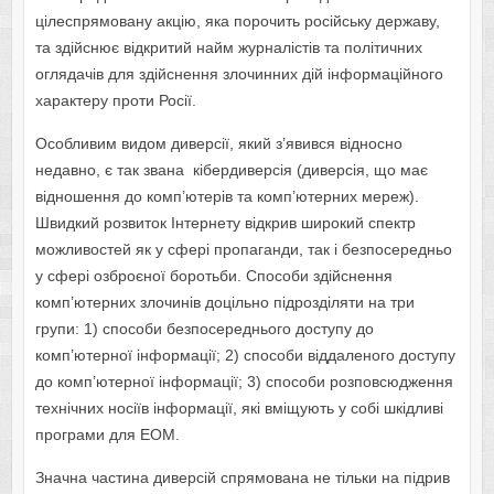
цілеспрямовану акцію, яка порочить російську державу,
та здійснює відкритий найм журналістів та політичних
оглядачів для здійснення зло­чинних дій інформаційного
характеру проти Росії.
Особливим видом диверсії, який з’явився відносно
недавно, є так звана кібердиверсія
(диверсія, що має
відношення до комп’ютерів та комп’ютерних мереж).
Швидкий розвиток Інтернету відкрив широкий спектр
можливостей як у сфері пропаганди, так і безпосередньо
у сфері озброєної боротьби. Способи здійснення
комп’ютерних злочинів доцільно підрозділяти на три
групи: 1) способи безпосереднього доступу до
комп’ютерної інформації; 2) способи віддаленого доступу
до комп’ютерної інформації; 3) способи розповсюдження
технічних носіїв інформації, які вміщують у собі шкідливі
програми для ЕОМ.
Значна частина диверсій спрямована не тільки на підрив