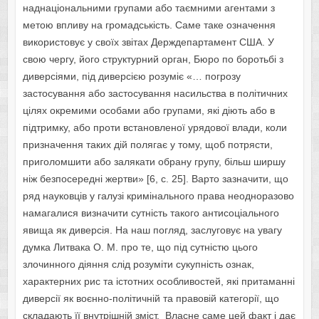
наднаціональними групами або таємними агентами з
метою впливу на громадськість. Саме таке означення
використовує у своїх звітах Держдепартамент США. У
свою чергу, його структурний орган, Бюро по боротьбі з
диверсіями, під диверсією розуміє «… погрозу
застосування або застосування насильства в політичних
цілях окремими особами або групами, які діють або в
підтримку, або проти встановленої урядової влади, коли
призначення таких дій полягає у тому, щоб потрясти,
приголомшити або залякати обрану групу, більш ширшу
ніж безпосередні жертви» [6, с. 25]. Варто зазначити, що
ряд науковців у галузі кримінального права неодноразово
намагалися визначити сутність такого антисоціального
явища як диверсія. На наш погляд, заслуговує на увагу
думка Литвака О. М. про те, що під сутністю цього
злочинного діяння слід розуміти сукупність ознак,
характерних рис та істотних особливостей, які притаманні
диверсії як воєнно-політичній та правовій категорії, що
складають її внутрішній зміст. Власне саме цей факт і дає