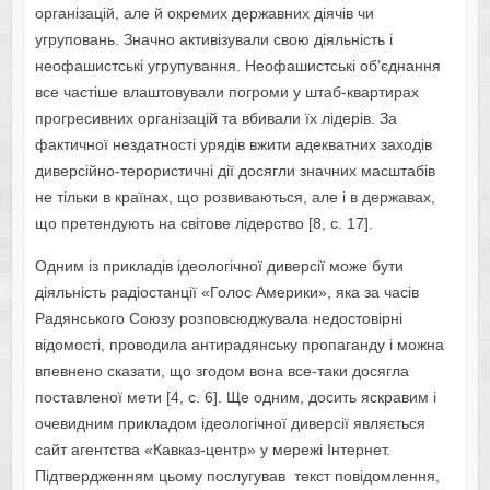
організацій, але й окремих державних діячів чи
угруповань. Значно активізували свою діяль­ність і
неофашистські угрупування. Неофашистські об’єднання
все частіше влаштовували погроми у штаб-квартирах
прогресивних організацій та вбивали їх лідерів. За
фактичної нездатності урядів вжити адекватних заходів
диверсійно-терористичні дії досягли значних масштабів
не тільки в країнах, що розвиваються, але і в державах,
що претендують на світове лідерство [8, с. 17].
Одним із прикладів ідеологічної
диверсії може бути
діяльність радіос­танції «Голос Америки», яка за часів
Радянського Союзу розпо­всюджувала недостовірні
відомості, проводила антирадянську пропаганду і можна
впевнено сказати, що згодом вона все-таки досягла
поставленої мети [4, с. 6]. Ще одним, досить яскравим і
очевидним прикладом ідеологічної диверсії являється
сайт агентства «Кавказ-центр» у мережі Інтернет.
Підтвердженням цьому послугував текст повідомлення,