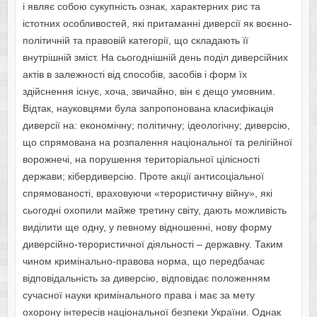
і являє собою сукупність ознак, характерних рис та
істотних особливостей, які притаманні диверсії як воєнно-
політичній та правовій категорії, що складають її
внутрішній зміст. На сьогоднішній день поділ диверсійних
актів в залежності від способів, засобів і форм їх
здійснення існує, хоча, звичайно, він є дещо умовним.
Відтак, науковцями була запропонована класифікація
диверсії на: еко­номічну; політичну; ідеологічну; диверсію,
що спрямована на розпалення національної та релігійної
ворожнечі, на порушення територіальної цілісності
держави; кібердиверсію. Проте акції антисоціальної
спрямованості, враховуючи «терористичну війну», які
сьогодні охопили майже третину світу, дають можливість
виділити ще одну, у певному відношенні, нову форму
диверсійно-терористичної діяльності – державну. Таким
чином кримінально-правова норма, що передбачає
відповідальність за диверсію, відповідає положенням
сучасної науки кримінального права і має за мету
охорону інтересів національної безпеки України. Однак