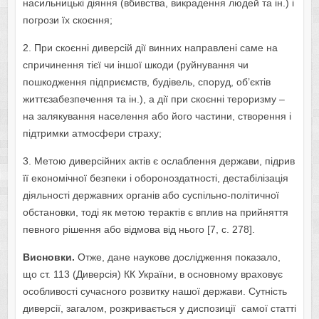
насильницькі діяння (вбивства, викрадення людей та ін.) і
погрози їх скоєння;
2. При скоєнні диверсій дії винних направлені саме на
спричинення тієї чи іншої шкоди (руйнування чи
пошкодження підприємств, будівель, споруд, об’єктів
життєзабезпечення та ін.), а дії при скоєнні тероризму –
на залякування населення або його частини, створення і
підтримки атмосфери страху;
3. Метою диверсійних актів є ослаблення держави, підрив
її економічної безпеки і обороноздатності, дестабілізація
діяльності державних органів або суспільно-політичної
обстановки, тоді як метою терактів є вплив на прийняття
певного рішення або відмова від нього [7, с. 278].
Висновки.
Отже, дане наукове дослідження показало,
що ст. 113 (Диверсія) КК України, в основному враховує
особливості сучасного розвитку нашої держави. Сутність
диверсії, загалом, розкривається у диспозиції самої статті