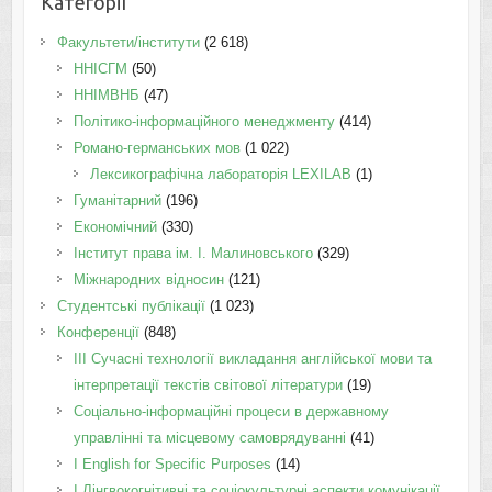
Категорії
Факультети/інститути
(2 618)
ННІСГМ
(50)
ННІМВНБ
(47)
Політико-інформаційного менеджменту
(414)
Романо-германських мов
(1 022)
Лексикографічна лабораторія LEXILAB
(1)
Гуманітарний
(196)
Економічний
(330)
Інститут права ім. І. Малиновського
(329)
Міжнародних відносин
(121)
Студентські публікації
(1 023)
Конференції
(848)
III Сучасні технології викладання англійської мови та
інтерпретації текстів світової літератури
(19)
Соціально-інформаційні процеси в державному
управлінні та місцевому самоврядуванні
(41)
І English for Specific Purposes
(14)
I Лінгвокогнітивні та соціокультурні аспекти комунікації