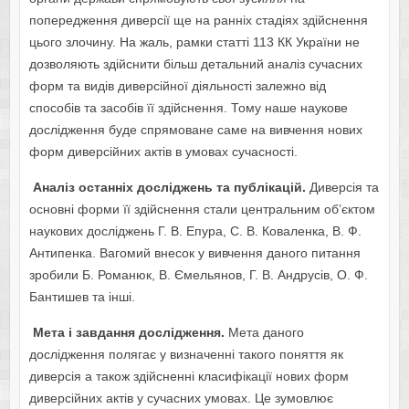
попередження диверсії ще на ранніх стадіях здійснення
цього злочину. На жаль, рамки статті 113 КК України не
дозволяють здійснити більш детальний аналіз сучасних
форм та видів диверсійної діяльності залежно від
способів та засобів її здійснення. Тому наше наукове
дослідження буде спрямоване саме на вивчення нових
форм диверсійних актів в умовах сучасності.
Аналіз останніх досліджень та публікацій.
Диверсія та
основні форми її здійснення стали центральним об’єктом
наукових досліджень Г. В. Епура, С. В. Коваленка, В. Ф.
Антипенка. Вагомий внесок у вивчення даного питання
зробили Б. Романюк, В. Ємельянов, Г. В. Андрусів, О. Ф.
Бантишев та інші.
Мета і завдання дослідження.
Мета даного
дослідження полягає у
визначенні такого поняття як
диверсія а також здійсненні класифікації нових форм
диверсійних актів у сучасних умовах. Це зумовлює