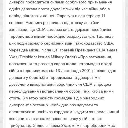
диверсії проводяться силами особливого призначення
однієї держави проти другої тільки під час війни або в
період підготовки до неї. Одразу ж після теракту 11
вересня Америка розпочала підготовку до війни,
заявивши, що США самі визначать держав-пособників
терористів, з якими необхідно розрахуватися. Так, після
цих подій зазнало серйозних змін і законодавство США.
Через два місяці після цієї трагедії Президент США видав
Указ (President Issues Military Order) «Про затримання,
поводження та розгляд справ щодо негромадян в ході
війни з тероризмом» від 13 листопада 2001 р. відповідно
до якого у боротьбі з тероризмом та диверсіями
дозволено використання збройних сил США в про­цесі
переслідування і встановлення особи і тих, хто за ними
стоїть. З метою захисту громадян від міжнародних
диверсантів останніх необхідно розшукувати та
арештовувати навіть за кордоном і судити за насильницькі
злочини «за законами воєнного часу у військових
трибуналах. Згідно з іншим Указом, міністр оборони має