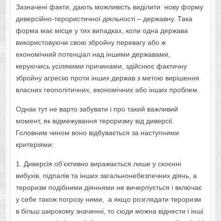
Зазначені факти, дають можливість виділити нову форму
диверсійно-терористичної діяльності – державну.
Така
форма має місце у тих випадках, коли одна держава
використовуючи свою збройну перевагу або ж
економічний потенціал над іншими державами,
керуючись усілякими причинами, здійснює фактичну
збройну агресію проти інших держав з метою вирішення
власних геополітичних, економічних або інших проблем.
Однак тут не варто забувати і про такий важливий
момент, як відмежування тероризму від диверсії.
Головним чином воно відбувається за наступними
критеріями:
1. Диверсія об’єктивно виражається лише у скоєнні
вибухів, підпалів та інших загальнонебезпечних діянь, а
тероризм подібними діяннями не вичерпується і включає
у себе також погрозу ними, а якщо розглядати тероризм
в більш широкому значенні, то сюди можна віднести і інші