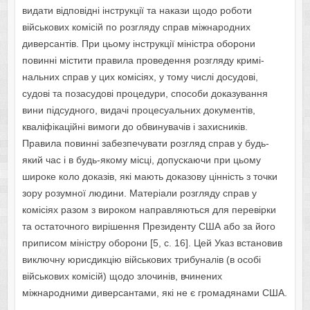
видати відповідні інструкції та накази щодо роботи
військових комісій по розгляду справ міжнародних
диверсантів. При цьому інструкції міністра оборони
повинні містити правила проведення розгляду кримі­
нальних справ у цих комісіях, у тому числі досудові,
судові та позасудові процедури, способи доказування
вини підсудного, видачі процесуальних документів,
кваліфікаційні вимоги до обвинувачів і захисників.
Правила повинні забезпечувати розгляд справ у будь-
який час і в будь-якому місці, допускаючи при цьому
широке коло доказів, які мають доказову цінність з точки
зору розумної людини. Матеріали розгляду справ у
комісіях разом з вироком направля­ються для перевірки
та остаточного вирішення Президенту США або за його
приписом міністру оборони [5, с. 16]. Цей Указ встановив
виключну юрисдикцію військових трибу­налів (в особі
військових комісій) щодо злочинів, вчинених
міжнародними диверсантами, які не є громадянами США.