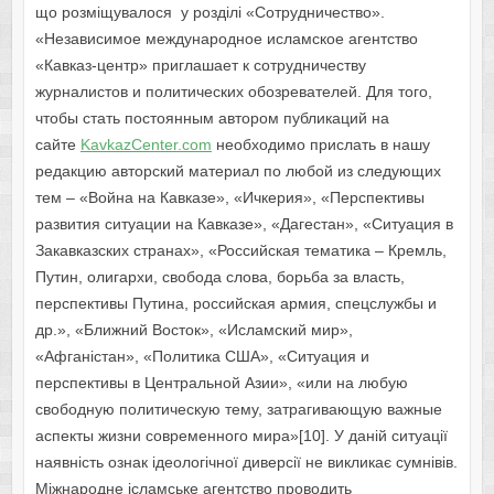
що розміщувалося у розділі «Сотрудничество».
«Независимое международное исламское агентство
«Кавказ-центр» приглашает к сотрудничеству
журналистов и политичес­ких обозревателей. Для того,
чтобы стать постоянным автором публикаций на
сайте
KavkazCenter.com
необходимо прислать в нашу
редакцию авторский материал по любой из следующих
тем – «Война на Кавказе», «Ичкерия», «Перспективы
развития ситуации на Кавказе», «Дагестан», «Ситуация в
Закавказских странах», «Российская тематика – Кремль,
Путин, олигархи, сво­бода слова, борьба за власть,
перспективы Путина, российская армия, спецслужбы и
др.», «Ближний Восток», «Исламский мир»,
«Афганістан», «Политика США», «Ситуация и
перспективы в Центральной Азии», «или на любую
свободную политическую тему, затрагивающую важные
аспекты жизни современного мира»[10]. У даній ситуації
наявність ознак ідеологічної диверсії не викликає сум­нівів.
Міжнародне ісламське агентство проводить