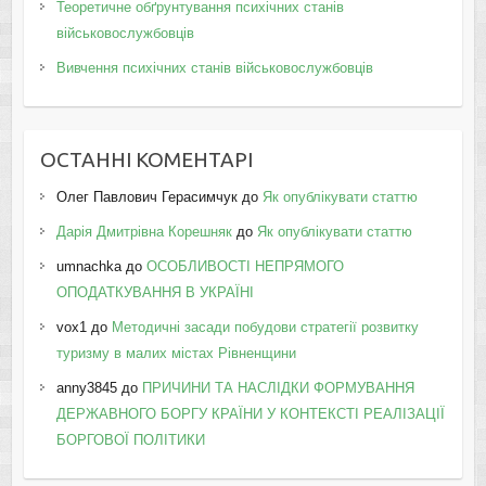
Теоретичне обґрунтування психічних станів
військовослужбовців
Вивчення психічних станів військовослужбовців
ОСТАННІ КОМЕНТАРІ
Олег Павлович Герасимчук
до
Як опублікувати статтю
Дарія Дмитрівна Корешняк
до
Як опублікувати статтю
umnachka
до
ОСОБЛИВОСТІ НЕПРЯМОГО
ОПОДАТКУВАННЯ В УКРАЇНІ
vox1
до
Методичні засади побудови стратегії розвитку
туризму в малих містах Рівненщини
anny3845
до
ПРИЧИНИ ТА НАСЛІДКИ ФОРМУВАННЯ
ДЕРЖАВНОГО БОРГУ КРАЇНИ У КОНТЕКСТІ РЕАЛІЗАЦІЇ
БОРГОВОЇ ПОЛІТИКИ