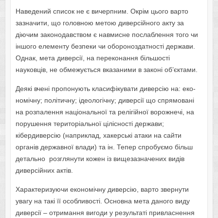
Наведений список не є вичерпним. Окрім цього варто
зазначити, що головною метою диверсійного акту за
діючим законодавством є навмисне послаблення того чи
іншого елементу безпеки чи обороноздатності держави.
Однак, мета диверсії, на переконання більшості
науковців, не обмежується вказаними в законі об’єктами.
Деякі вчені пропонують класифікувати диверсію на: еко­
номічну; політичну; ідеологічну; диверсії що спрямовані
на розпалення національної та релігійної ворожнечі, на
порушення територіальної цілісності держави;
кібердиверсію (наприклад, хакерські атаки на сайти
органів державної влади) та ін. Тепер спробуємо більш
детально розглянути кожен із вищезазначених видів
диверсійних актів.
Характеризуючи економічну
диверсію, варто звернути
увагу на такі її особливості. Основна мета даного виду
диверсії – отримання вигоди у результаті привласнення