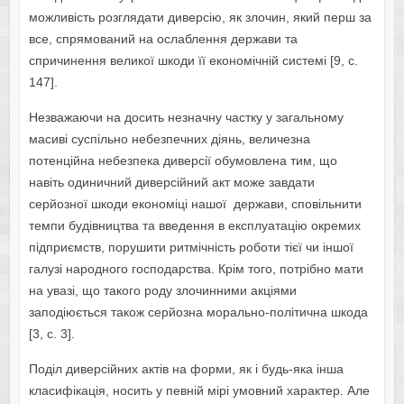
можливість розглядати диверсію, як злочин, який перш за
все, спрямований на ослаблення держави та
спричинення великої шкоди її економічній системі [9, с.
147].
Незважаючи на досить незначну частку у загальному
масиві суспільно небезпечних діянь, величезна
потенційна небезпека диверсії обумовлена тим, що
навіть одиничний диверсійний акт може завдати
серйозної шкоди економіці нашої держави, сповільнити
темпи будівництва та введення в експлуатацію окремих
підприємств, порушити ритмічність роботи тієї чи іншої
галузі народного господарства. Крім того, потрібно мати
на увазі, що такого роду злочинними акціями
заподіюється також серйозна морально-політична шкода
[3, с. 3].
Поділ диверсійних актів на форми, як і будь-яка інша
класифікація, носить у певній мірі умовний характер. Але