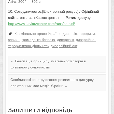
Атіка, 2004. – 302 с.
10. Сотрудничество:[Електронний ресурс] / Офіційний
сайт агентства «Кавказ-центр». – Режим доступу:
http://www.kavkazcenter.com/russ/sotrud/
.
Кримінальне право України
,
диверсія
,
тероризм
,
злочин
,
громадська безпека
,
диверсант
,
диверсійно-
терористична діяльність
,
диверсійний акт
←
Реалізація принципу змагальності сторін в
цивільному судочинстві.
Особливостi конструювання рекламного дискурсу
електронних мас-медiа України
→
Залишити відповідь