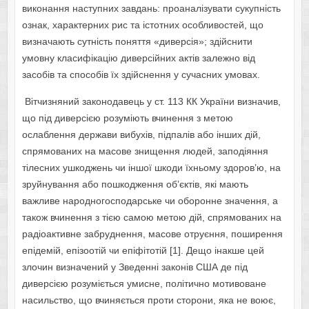
виконання наступних завдань: проаналізувати сукупність
ознак, характерних рис та істотних особливостей, що
визначають сутність поняття «диверсія»; здійснити
умовну класифікацію диверсійних актів залежно від
засобів та способів їх здійснення у сучасних умовах.
Вітчизняний законодавець у ст. 113 КК України визначив,
що під диверсією розуміють вчинення з метою
ослаблення держави вибухів, підпалів або інших дій,
спрямованих на масове знищення людей, заподіяння
тілесних ушкоджень чи іншої шкоди їхньому здоров’ю, на
зруйнування або пошкодження об’єктів, які мають
важливе народногосподарське чи оборонне значення, а
також вчинення з тією самою метою дій, спрямованих на
радіоактивне забруднення, масове отруєння, поширення
епідемій, епізоотій чи епіфітотій [1]. Дещо інакше цей
злочин визначений у Зведенні законів США де під
диверсією розуміється умисне, політично мотивоване
насильство, що вчиняється проти сто­рони, яка не воює,