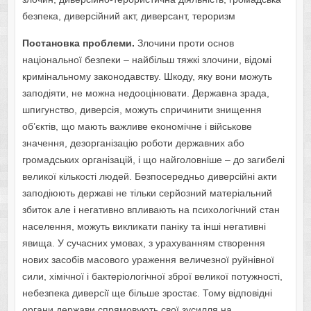
безпека, диверсійний акт, диверсант, тероризм
Постановка проблеми.
Злочини проти основ
національної безпеки – найбільш тяжкі злочини, відомі
кримінальному законодавству. Шкоду, яку вони можуть
заподіяти, не можна недооцінювати. Державна зрада,
шпигунство, диверсія, можуть спричинити знищення
об’єктів, що мають важливе економічне і військове
значення, дезорганізацію роботи державних або
громадських організацій, і що найголовніше – до загибелі
великої кількості людей. Безпосередньо диверсійні акти
заподіюють державі не тільки серйозний матеріальний
збиток але і негативно впливають на психологічний стан
населення, можуть викликати паніку та інші негативні
явища. У сучасних умовах, з урахуванням створення
нових засобів масового ураження величезної руйнівної
сили, хімічної і бактеріологічної зброї великої потужності,
небезпека диверсії ще більше зростає. Тому відповідні
органи держави спрямовують свої зусилля на