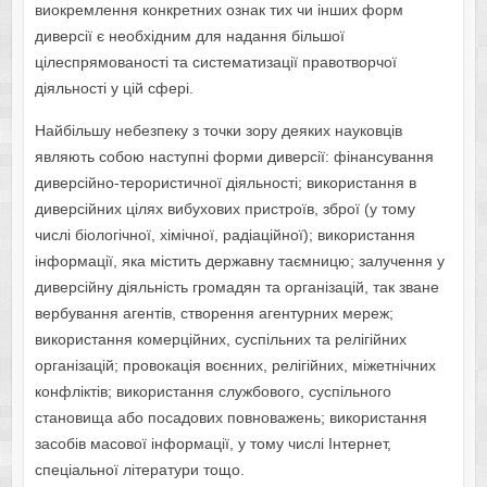
виокремлення конкретних ознак тих чи інших форм
диверсії є необхідним для надання більшої
цілеспрямованості та систематизації правотворчої
діяльності у цій сфері.
Найбільшу небезпеку з точки зору деяких науковців
являють собою наступні форми диверсії: фінансування
диверсійно-терористичної діяльності; використання в
диверсійних цілях вибухових пристроїв, зброї (у тому
числі біологічної, хімічної, радіаційної); використання
інформації, яка містить державну таємницю; залучення у
диверсійну діяльність громадян та організацій, так зване
вербування агентів, створення агентурних мереж;
використання комерційних, суспільних та релігійних
організацій; провокація воєнних, релігійних, міжетнічних
конфліктів; використання службового, суспільного
становища або посадових повноважень; використання
засобів масової інформації, у тому числі Інтернет,
спеціальної літератури тощо.