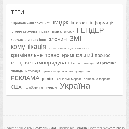
ТЕҐИ
імідж
інформація
інтернет
Європейський союз
ЄС
ГЕНДЕР
війна
історія держави і права
вибори
ЗМІ
злочин
державне управління
комунікація
кримінальна відповідальність
кримінальне право
кримінальний процес
місцеве самоврядування
маркетинг
маніпуляція
молодь
мотивація
органи місцевого самоврядування
РЕКЛАМА
релігія
соціальні мережі
соціальна мережа
Україна
США
туризм
телебачення
Copyright © 2026
Науковий блоґ
. Theme by
Colorlib
Powered by
WordPress