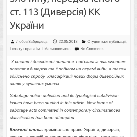
ст. 113 (Диверсія) КК
України
Любов Забродець
22.05.2013
Студентські публікації
,
Інститут права ім. І. Малиновського
No Comments
У статті досліджені питання, пов’язані із визначенням
поняття диверсія та її поділом на окремі види, а також
здійснено спробу класифікації нових форм диверсійних
актів у сучасних умовах.
Sabotage notion definition and its typological subdivision
issues have been studied in this article.
New forms of
sabotage acts committed in contemporary circumstances
classification has been attempted.
Ключові слова:
кримінальне право України,
диверсія,
злочин, диверсійно-терористична діяльність, громадська