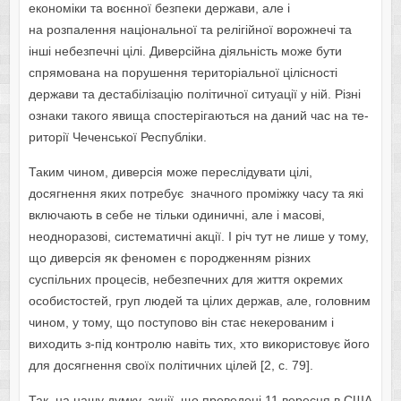
економіки та воєнної безпеки держави, але і
на розпалення національної та релі­гійної ворожнечі та
інші небезпечні цілі. Диверсійна діяльність може бути
спрямована на порушення територіальної цілісності
держави та дестабілізацію політичної ситуації у ній. Різні
ознаки такого явища спостерігаються на даний час на те­
риторії Чеченської Республіки.
Таким чином, диверсія може переслідувати цілі,
досягнення яких потребує значного проміжку часу та які
включають в себе не тільки одиничні, але і масові,
неодноразові, систематичні акції. І річ тут не лише у тому,
що диверсія як феномен є породженням різних
суспільних процесів, небезпечних для життя окремих
особистостей, груп людей та цілих держав, але, головним
чином, у тому, що поступово він стає некерованим і
виходить з-під контролю навіть тих, хто використовує його
для досягнення своїх політичних цілей [2, с. 79].
Так, на нашу думку, акції, що проведені 11 вересня в США