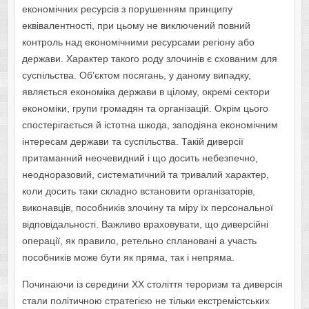
економічних ресурсів з порушенням принципу
еквівалентності, при цьому не виключений повний
контроль над економічними ресурсами регіону або
держави. Характер такого роду злочинів є схованим для
суспільства. Об’єктом посягань, у даному випадку,
являється економіка держави в цілому, окремі сектори
економіки, групи громадян та організацій. Окрім цього
спостерігається й істотна шкода, заподіяна економічним
інтересам держави та суспільства. Такій диверсії
притаманний неочевидний і що досить небезпечно,
неодноразовий, систематичний та тривалий характер,
коли досить таки складно встановити організаторів,
виконавців, пособників злочину та міру їх персональної
відповідальності. Важливо враховувати, що диверсійні
операції, як правило, ретельно сплановані а участь
пособників може бути як пряма, так і непряма.
Починаючи із середини XX століття тероризм та диверсія
стали політичною
стратегією не тільки екстремістських