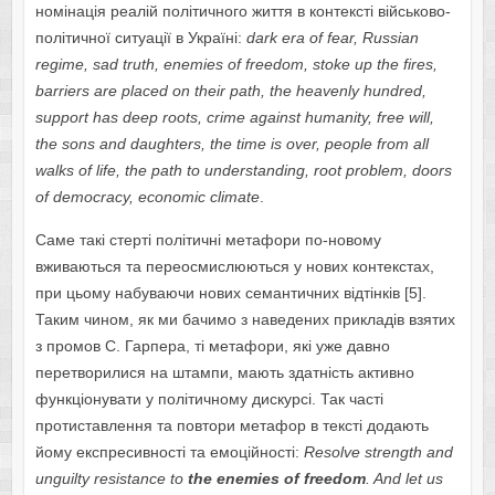
номінація реалій політичного життя в контексті військово-
політичної ситуації в Україні:
dark era of fear, Russian
regime, sad truth, enemies of freedom, stoke up the fires,
barriers are placed on their path, the heavenly hundred,
support has deep roots, crime against humanity, free will,
the sons and daughters, the time is over, people from all
walks of life, the path to understanding, root problem, doors
of democracy, economic climate
.
Саме такі стерті політичні метафори по-новому
вживаються та переосмислюються у нових контекстах,
при цьому набуваючи нових семантичних відтінків [5].
Таким чином, як ми бачимо з наведених прикладів взятих
з промов С. Гарпера, ті метафори, які уже давно
перетворилися на штампи, мають здатність активно
функціонувати у політичному дискурсі. Так часті
протиставлення та повтори метафор в тексті додають
йому експресивності та емоційності:
Resolve
strength
and
unguilty
resistance
to
the
enemies
of
freedom
.
And let us