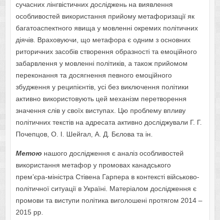
сучасних лінгвістичних досліджень на виявлення
особливостей використання прийому метафоризації як
багатоаспектного явища у мовленні окремих політичних
діячів. Враховуючи, що метафора є одним з основних
риторичних засобів створення образності та емоційного
забарвлення у мовленні політиків, а також прийомом
переконання та досягнення певного емоційного
збудження у реципієнтів, усі без виключення політики
активно використовують цей механізм перетворення
значення слів у своїх виступах. Цю проблему впливу
політичних текстів на адресата активно досліджували Г. Г.
Почепцов, О. І. Шейгал, А. Д. Бєлова та ін.
Метою
нашого дослідження є аналіз особливостей
використання метафор у промовах канадського
прем’єра-міністра Стівена Гарпера в контексті військово-
політичної ситуації в Україні. Матеріалом дослідження є
промови та виступи політика виголошені протягом 2014 –
2015 рр.