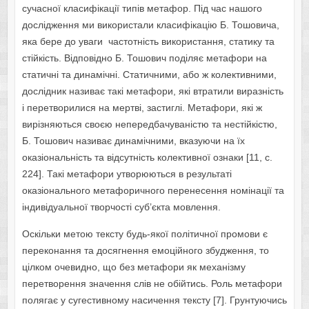
сучасної класифікації типів метафор. Під час нашого
дослідження ми використали класифікацію Б. Тошовича,
яка бере до уваги частотність використання, статику та
стійкість. Відповідно Б. Тошович поділяє метафори на
статичні та динамічні. Статичними, або ж колективними,
дослідник називає такі метафори, які втратили виразність
і перетворилися на мертві, застиглі. Метафори, які ж
вирізняються своєю непередбачуваністю та нестійкістю,
Б. Тошович називає динамічними, вказуючи на їх
оказіональність та відсутність колективної ознаки [11, c.
224]. Такі метафори утворюються в результаті
оказіонального метафоричного перенесення номінації та
індивідуальної творчості суб’єкта мовлення.
Оскільки метою тексту будь-якої політичної промови є
переконання та досягнення емоційного збудження, то
цілком очевидно, що без метафори як механізму
перетворення значення слів не обійтись. Роль метафори
полягає у сугестивному насичення тексту [7]. Грунтуючись