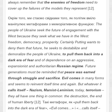
always remember that
the enemies of freedom
need to
cover up the failures of the models they represent
[12]
.
Окрім того, ми стаємо свідками того, як політик вміло
маніпулює метафорами з меморіативною функцією:
The
people of Ukraine seek the future of engagement with the
West because they seek what we have in the West:
freedom, democracy, prosperity. Certainly Putting wants to
deny them that future, he seeks to destabilize and
demoralize the people of Ukraine,
to pull them back into a
dark era of fear
and of dependence on an aggressive,
expansionist and authoritarian
Russian regime
. Future
generations must be reminded that
peace was earned
through struggle and sacrifice
.
Evil comes
in many forms
and seems to reinvent itself time and again. But whatever it
calls itself – Nazism, Marxist-Leninism
, today,
terrorism
–
they all have one thing in common: the destruction, the end
of human liberty
[12]
.
Такі метафори, як «
pull them back
into the dark era of fear», «Evil comes…
» і
«…calls itself –