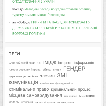
ОПОДАТКУВАННЯ В УКРАЇНІ
vox1
до
Методичні засади побудови стратегії розвитку
туризму в малих містах Рівненщини
anny3845
до
ПРИЧИНИ ТА НАСЛІДКИ ФОРМУВАННЯ
ДЕРЖАВНОГО БОРГУ КРАЇНИ У КОНТЕКСТІ РЕАЛІЗАЦІЇ
БОРГОВОЇ ПОЛІТИКИ
ТЕҐИ
імідж
інформація
інтернет
Європейський союз
ЄС
ГЕНДЕР
війна
історія держави і права
вибори
ЗМІ
злочин
державне управління
комунікація
кримінальна відповідальність
кримінальне право
кримінальний процес
місцеве самоврядування
маркетинг
маніпуляція
молодь
мотивація
органи місцевого самоврядування