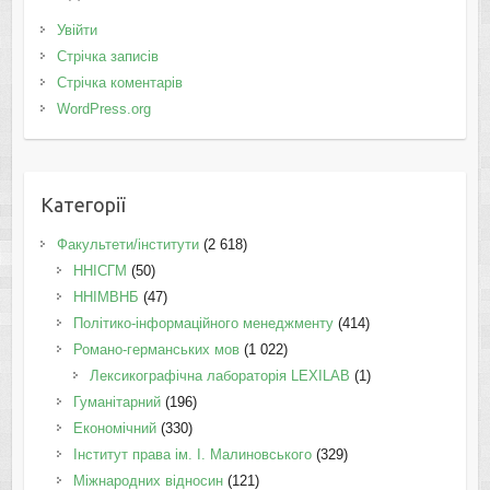
Увійти
Стрічка записів
Стрічка коментарів
WordPress.org
Категорії
Факультети/інститути
(2 618)
ННІСГМ
(50)
ННІМВНБ
(47)
Політико-інформаційного менеджменту
(414)
Романо-германських мов
(1 022)
Лексикографічна лабораторія LEXILAB
(1)
Гуманітарний
(196)
Економічний
(330)
Інститут права ім. І. Малиновського
(329)
Міжнародних відносин
(121)