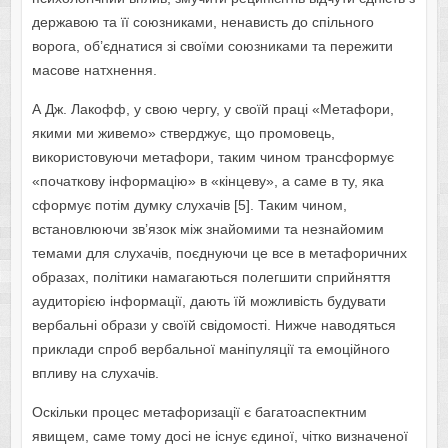
державою та її союзниками, ненависть до спільного
ворога, об’єднатися зі своїми союзниками та пережити
масове натхнення.
А Дж. Лакофф, у свою чергу, у своїй праці «Метафори,
якими ми живемо» стверджує, що промовець,
використовуючи метафори, таким чином трансформує
«початкову інформацію» в «кінцеву», а саме в ту, яка
сформує потім думку слухачів [5]. Таким чином,
встановлюючи зв’язок між знайомими та незнайомим
темами для слухачів, поєднуючи це все в метафоричних
образах, політики намагаються полегшити сприйняття
аудиторією інформації, дають їй можливість будувати
вербальні образи у своїй свідомості. Нижче наводяться
приклади спроб вербальної маніпуляції та емоційного
впливу на слухачів.
Оскільки процес метафоризації є багатоаспектним
явищем, саме тому досі не існує єдиної, чітко визначеної