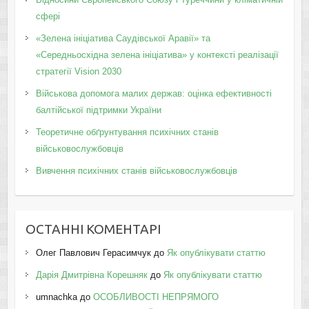
сфері
«Зелена ініціатива Саудівської Аравії» та
«Середньосхідна зелена ініціатива» у контексті реалізації
стратегії Vision 2030
Військова допомога малих держав: оцінка ефективності
балтійської підтримки України
Теоретичне обґрунтування психічних станів
військовослужбовців
Вивчення психічних станів військовослужбовців
ОСТАННІ КОМЕНТАРІ
Олег Павлович Герасимчук
до
Як опублікувати статтю
Дарія Дмитрівна Корешняк
до
Як опублікувати статтю
umnachka
до
ОСОБЛИВОСТІ НЕПРЯМОГО