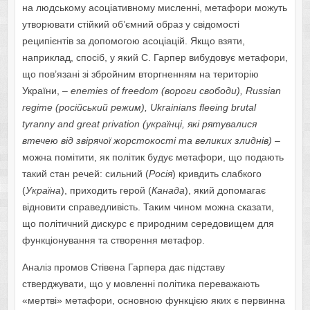
на людському асоціативному мисленні, метафори можуть
утворювати стійкий об’ємний образ у свідомості
реципієнтів за допомогою асоціацій. Якщо взяти,
наприклад, спосіб, у який С. Гарпер вибудовує метафори,
що пов’язані зі збройним вторгненням на територію
України, –
enemies
of
freedom
(вороги свободи),
Russian
regime
(російський режим),
Ukrainians
fleeing
brutal
tyranny
and
great
privation
(українці, які рятувалися
втечею від звірячої жорстокості та великих злиднів)
–
можна помітити, як політик будує метафори, що подають
такий стан речей: сильний (
Росія
) кривдить слабкого
(
Україна
), приходить герой (
Канада
), який допомагає
відновити справедливість. Таким чином можна сказати,
що політичний дискурс є природним середовищем для
функціонування та створення метафор.
Аналіз промов Стівена Гарпера дає підставу
стверджувати, що у мовленні політика переважають
«мертві» метафори, основною функцією яких є первинна