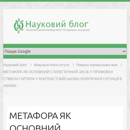
Skip
to
content
Науковий блоґ
Факультети/інститути
Романо-германських мов
МЕТАФОРА ЯК ОСНОВНИЙ СТИЛІСТИЧНИЙ ЗАСІБ У ПРОМОВАХ
СТІВЕНА ГАРПЕРА У КОНТЕКСТІ ВІЙСЬКОВО-ПОЛІТИЧНОЇ СИТУАЦІЇ В
УКРАЇНІ
МЕТАФОРА ЯК
ОСНОВНИЙ