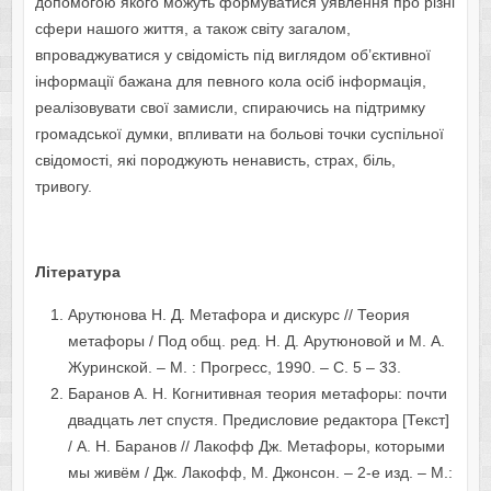
допомогою якого можуть формуватися уявлення про різні
сфери нашого життя, а також світу загалом,
впроваджуватися у свідомість під виглядом об’єктивної
інформації бажана для певного кола осіб інформація,
реалізовувати свої замисли, спираючись на підтримку
громадської думки, впливати на больові точки суспільної
свідомості, які породжують ненависть, страх, біль,
тривогу.
Література
Арутюнова Н. Д. Метафора и дискурс // Теория
метафоры / Под общ. ред. Н. Д. Арутюновой и М. А.
Журинской. – М. : Прогресс, 1990. – С. 5 – 33.
Баранов А. Н. Когнитивная теория метафоры: почти
двадцать лет спустя. Предисловие редактора [Текст]
/ А. Н. Баранов // Лакофф Дж. Метафоры, которыми
мы живём / Дж. Лакофф, М. Джонсон. – 2-е изд. – М.: