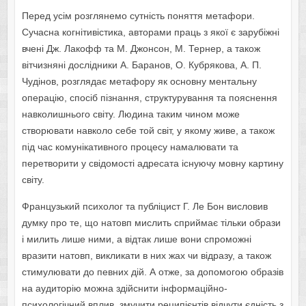
Перед усім розглянемо сутність поняття метафори.
Сучасна когнітивістика, авторами праць з якої є зарубіжні
вчені Дж. Лакофф та М. Джонсон, М. Тернер, а також
вітчизняні дослідники А. Баранов, О. Кубрякова, А. П.
Чудінов, розглядає метафору як основну ментальну
операцію, спосіб пізнання, структурування та пояснення
навколишнього світу. Людина таким чином може
створювати навколо себе той світ, у якому живе, а також
під час комунікативного процесу намалювати та
перетворити у свідомості адресата існуючу мовну картину
світу.
Французький психолог та публіцист Г. Ле Бон висловив
думку про те, що натовп мислить сприймає тільки образи
і милить лише ними, а відтак лише вони спроможні
вразити натовп, викликати в них жах чи відразу, а також
стимулювати до певних дій. А отже, за допомогою образів
на аудиторію можна здійснити інформаційно-
психологічний вплив, змучити реципієнтів відчути єдність з