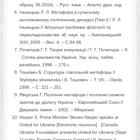
обращ.:06.2016). – Русс. язык. – Аналог друк. изд.
Ільницька Л. Л. Метафора в сучасному
англомовному політичному дискурсі [Текст] / Л. Л.
Ільницька // Актуальні проблеми філології та
перекладознавства: зб. наук. пр. – Хмельницький:
ХНУ, 2009. – Вип. 4. – С.84-86.
Почепцов Г. Г. Теорія комунікації / Г. Г. Почепцов. – К.
: Спілка рекламістів України, Укр. асоц. паблік
рилейшнз, 1996. – 176 с.
Тошович Б. Структура глагольной метафоры //
Stylistyka slowianska / Б. Тошович. – Т. VІІ; – Opole,
1998. – С. 221 – 251.
Яворська Г. Політичні метафори і політичні сюжети:
замітки до діалогу Україна – Європейський Союз //
Дзеркало тижня. – 2002. – 8березня.
Harper S. Prime Minister Steven Harper speaks at
United for Ukraine [Electronic resource] : [Canada
Ukraine Foundation presents United for Ukraine (Sept.
11at the Toronto Congress Center)] / S. Harper //