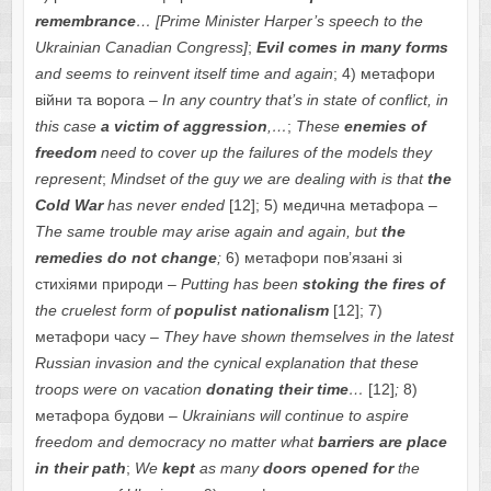
remembrance
…
[Prime Minister Harper’s speech to the
Ukrainian Canadian Congress]
;
Evil comes in many forms
and seems to reinvent itself time and again
; 4) метафори
війни та ворога –
In any country that’s in state of conflict, in
this case
a victim of aggression
,…
;
These
enemies of
freedom
need to cover up the failures of the models they
represent
;
Mindset of the guy we are dealing with is that
the
Cold War
has never ended
[12]; 5) медична метафора
–
The same trouble may arise again and again, but
the
remedies do not change
;
6) метафори пов’язані зі
стихіями природи –
Putting has been
stoking the fires of
the cruelest form of
populist nationalism
[12]; 7)
метафори часу –
They have shown themselves in the latest
Russian invasion and the cynical explanation that these
troops were on vacation
donating their time
…
[12]
;
8)
метафора будови –
Ukrainians will continue to aspire
freedom and democracy no matter what
barriers are place
in their path
;
We
kept
as many
doors opened
for
the