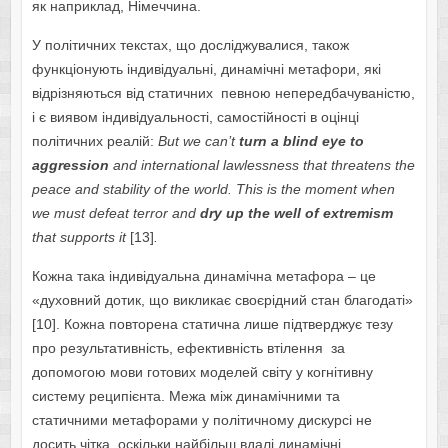
як наприклад, Німеччина.
У політичних текстах, що досліджувалися, також
функціонують індивідуальні, динамічні метафори, які
відрізняються від статичних певною непередбачуваністю,
і є виявом індивідуальності, самостійності в оцінці
політичних реалій:
But we can’t
turn a blind eye to
aggression
and international lawlessness that threatens the
peace and stability of the world. This is the moment when
we must defeat terror and
dry up the well of extremism
that supports it
[13]
.
Кожна така індивідуальна динамічна метафора – це
«духовний дотик, що викликає своєрідний стан благодаті»
[10]. Кожна повторена статична лише підтверджує тезу
про результативність, ефективність втілення за
допомогою мови готових моделей світу у когнітивну
систему реципієнта. Межа між динамічними та
статичними метафорами у політичному дискурсі не
досить чітка, оскільки найбільш вдалі динамічні