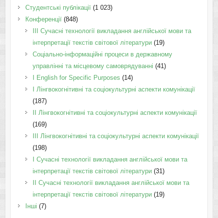
Студентські публікації
(1 023)
Конференції
(848)
III Сучасні технології викладання англійської мови та
інтерпретації текстів світової літератури
(19)
Соціально-інформаційні процеси в державному
управлінні та місцевому самоврядуванні
(41)
І English for Specific Purposes
(14)
I Лінгвокогнітивні та соціокультурні аспекти комунікації
(187)
IІ Лінгвокогнітивні та соціокультурні аспекти комунікації
(169)
IІI Лінгвокогнітивні та соціокультурні аспекти комунікації
(198)
I Cучасні технології викладання англійської мови та
інтерпретації текстів світової літератури
(31)
II Cучасні технології викладання англійської мови та
інтерпретації текстів світової літератури
(19)
Інші
(7)