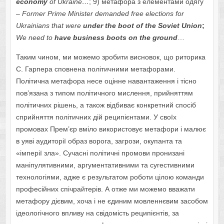
economy
of Ukraine…
; 9) метафора з елементами одягу
–
Former Prime Minister demanded free elections for
Ukrainians that were
under the boot of the Soviet Union
;
We need to
have business boots on the ground
…
Таким чином, ми можемо зробити висновок, що риторика
С. Гарпера сповнена політичними метафорами.
Політична метафора несе оцінне навантаження і тісно
пов’язана з типом політичного мислення, прийняттям
політичних рішень, а також відбиває конкретний спосіб
сприйняття політичних дій реципієнтами. У своїх
промовах Прем’єр вміло використовує метафори і малює
в уяві аудиторії образ ворога, загрози, окупанта та
«імперії зла». Сучасні політичні промови пронизані
маніпулятивними, аргументативними та сугестивними
технологіями, адже є результатом роботи цілою команди
професійних спічрайтерів. А отже ми можемо вважати
метафору дієвим, хоча і не єдиним мовленнєвим засобом
ідеологічного впливу на свідомість реципієнтів, за