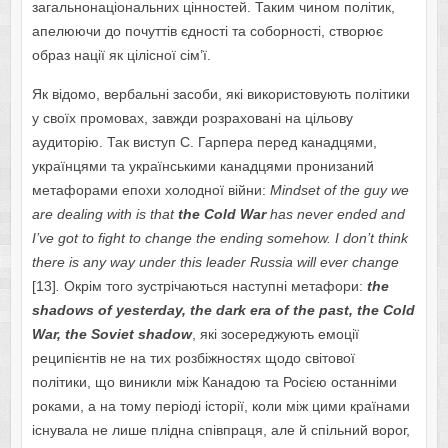
загальнонаціональних цінностей. Таким чином політик,
апелюючи до почуттів єдності та соборності, створює
образ нації як цілісної сім’ї.
Як відомо, вербальні засоби, які використовують політики
у своїх промовах, завжди розраховані на цільову
аудиторію. Так виступ С. Гарпера перед канадцями,
українцями та українськими канадцями пронизаний
метафорами епохи холодної війни:
Mindset of the guy we
are dealing with is that
the Cold War
has never ended and
I’ve got to fight to change the ending somehow. I don’t think
there is any way under this leader Russia will ever change
[13]
.
Окрім того зустрічаються наступні метафори:
the
shadows of yesterday, the dark era of the past, the Cold
War, the Soviet shadow
, які зосереджують емоції
реципієнтів не на тих розбіжностях щодо світової
політики, що виникли між Канадою та Росією останніми
роками, а на тому періоді історії, коли між цими країнами
існувала не лише плідна співпраця, але й спільний ворог,