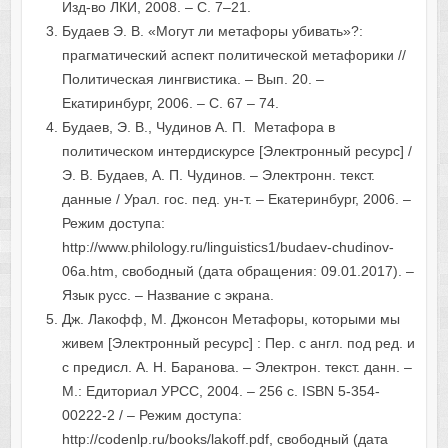
Изд-во ЛКИ, 2008. – С. 7–21.
Будаев Э. В. «Могут ли метафоры убивать»?:
прагматический аспект политической метафорики //
Политическая лингвистика. – Вып. 20. –
Екатиринбург, 2006. – С. 67 – 74.
Будаев, Э. В., Чудинов А. П. Метафора в
политическом интердискурсе [Электронный ресурс] /
Э. В. Будаев, А. П. Чудинов. – Электронн. текст.
данные / Урал. гос. пед. ун-т. – Екатеринбург, 2006. –
Режим доступа:
http://www.philology.ru/linguistics1/budaev-chudinov-
06a.htm, свободный (дата обращения: 09.01.2017). –
Язык русс. – Название с экрана.
Дж. Лакофф, М. Джонсон Метафоры, которыми мы
живем [Электронный ресурс] : Пер. с англ. под ред. и
с предисл. А. Н. Баранова. – Электрон. текст. данн. –
М.: Едиториал УРСС, 2004. – 256 с. ISBN 5-354-
00222-2 / – Режим доступа:
http://codenlp.ru/books/lakoff.pdf, свободный (дата