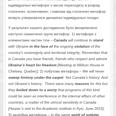
індивідуальні метафори з часом переходять в розряд
статичних, колективних; і навпаки від статичних метафор
можуть утворюватися динамічні індивідуальні похідні.
У результаті нашого дослідження було виокремлено
наступні семантичні групи метафор: 1) метафори з
елементами частин тіла –
Canada
will continue to
stand
with Ukraine
in the face of
the ongoing
violation
of the
country’s sovereignty and territorial integrity; Remember that
in Canada you have friends, friends who respect and admire
Ukraine’s heart for freedom
[Meeting at Wiilson House in
Chelsea, Quebec];
2) побутова метафора –
We will never
sweep history under the carpet
. Not Canada’s history. And
not Ukraine’s history
;
There were many
reasons
for this but
they
boiled down to a worry
that programs of this kind
could be seen as interference in the internal affairs of other
countries, a matter of the utmost sensitivity in Canada
[Harper’s visit to the Academic institute in Kyiv, June 2015]
;
3) релігійна метафора –
In the same
spirit of solemn