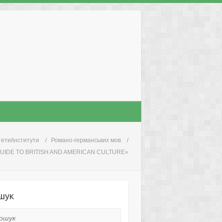
ети/інститути
Романо-германських мов
IDE TO BRITISH AND AMERICAN CULTURE»
шук
ук