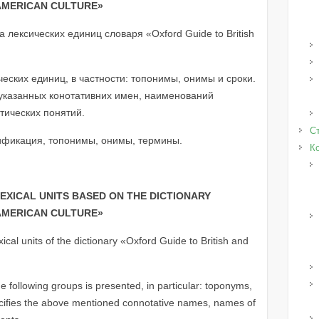
AMERICAN
CULTURE
»
лексических единиц словаря «Oxford Guide to British
еских единиц, в частности: топонимы, онимы и сроки.
указанных конотативних имен, наименований
тических понятий.
Ст
ификация, топонимы, онимы, термины.
К
EXICAL UNITS BASED ON THE DICTIONARY
 AMERICAN CULTURE
»
xical units of the dictionary «Oxford Guide to British and
 the following groups is presented, in particular: toponyms,
ecifies the above mentioned connotative names, names of