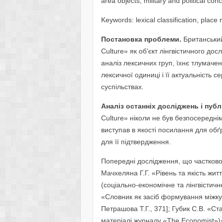
area objects, military and political con
Keywords: lexical classification, plac
Постановка проблеми.
Британський
Culture» як об’єкт лінгвістичного до
аналіз лексичних груп, їхнє тлумаче
лексичної одиниці і її актуальність
суспільствах.
Аналіз останніх досліджень і публ
Culture» ніколи не був безпосередні
виступав в якості посилання для обґ
для її підтвердження.
Попередні дослідження, що частково
Мачхеляна Г.Г. «Рівень та якість жит
(соціально-економічне та лінгвістичн
«Словник як засіб формування міжкул
Петрашова Т.Г., 371]; Губик С.В. «Ст
матеріалі журналу «The Economist»)» [