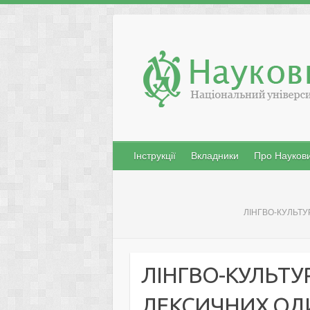
Skip
to
content
Інструкції
Вкладники
Про Наукови
ЛІНГВО-КУЛЬТУ
ЛІНГВО-КУЛЬТУ
ЛЕКСИЧНИХ ОДИ