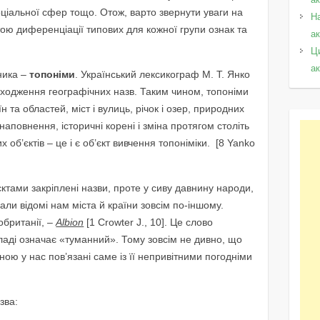
соціальної сфер тощо. Отож, варто звернути уваги на
Н
тою диференціації типових для кожної групи ознак та
а
Ц
а
ника –
топоніми
. Український лексикограф М. Т. Янко
походження географічних назв. Таким чином, топоніми
їн та областей, міст і вулиць, річок і озер, природних
 наповнення, історичні корені і зміна протягом століть
 об’єктів – це і є об’єкт вивчення топоніміки. [8 Yanko
єктами закріплені назви, проте у сиву давнину народи,
ли відомі нам міста й країни зовсім по-іншому.
британії, –
Albion
[1 Crowter J., 10]. Це слово
ладі означає «туманний». Тому зовсім не дивно, що
ною у нас пов’язані саме із її непривітними погодніми
зва: