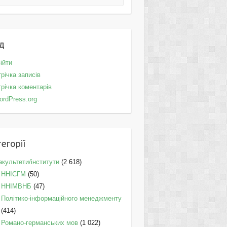
д
ійти
річка записів
річка коментарів
ordPress.org
егорії
культети/інститути
(2 618)
ННІСГМ
(50)
ННІМВНБ
(47)
Політико-інформаційного менеджменту
(414)
Романо-германських мов
(1 022)