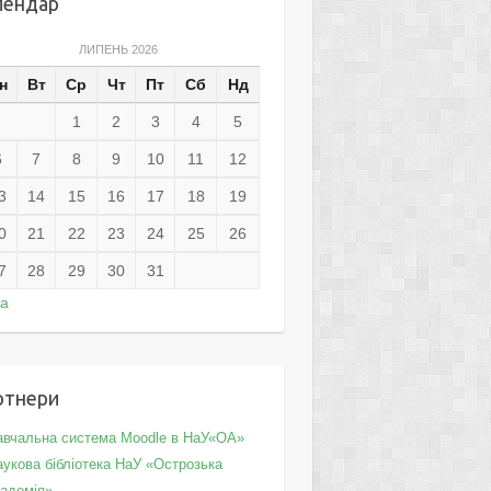
лендар
ЛИПЕНЬ 2026
н
Вт
Ср
Чт
Пт
Сб
Нд
1
2
3
4
5
6
7
8
9
10
11
12
3
14
15
16
17
18
19
0
21
22
23
24
25
26
7
28
29
30
31
ра
ртнери
авчальна система Moodle в НаУ«ОА»
укова бібліотека НаУ «Острозька
кадемія»