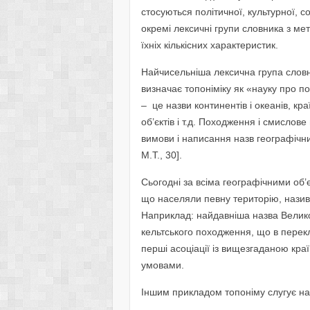
стосуються політичної, культурної, 
окремі лексичні групи словника з ме
їхніх кількісних характеристик.
Найчисельніша лексична група слов
визначає топоніміку як «науку про 
– це назви континентів і океанів, кра
об’єктів і т.д. Походження і смислове
вимови і написання назв географічних
M.T., 30].
Сьогодні за всіма географічними об’
що населяли певну територію, назива
Наприклад: найдавніша назва Велико
кельтського походження, що в перек
перші асоціації із вищезгаданою краї
умовами.
Іншим прикладом топоніму слугує на