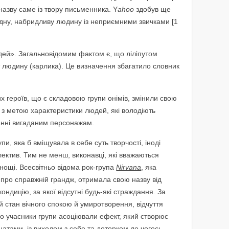
назву саме із твору письменника. Y
ahoo
здобув ще
идну, набридливу людину із неприємними звичками [1
дей». Загальновідомим фактом є, що ліліпутом
 людину (карлика). Це визначення збагатило словник
х героїв, що є складовою групи онімів, змінили свою
 з метою характеристики людей, які володіють
нні вигаданим персонажам.
пи, яка б вміщувала в себе суть творчості, іноді
лектив. Тим не менш, виконавці, які вважаються
нощі. Всесвітньо відома рок-група
Nirvana
, яка
про справжній грандж, отримала свою назву від
ндицію, за якої відсутні будь-які страждання. За
 стан вічного спокою й умиротворення, відчуття
 учасники групи асоціювали ефект, який створює
атами, із виходом з себе та доторком до чогось