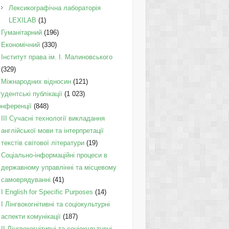
Лексикографічна лабораторія
LEXILAB
(1)
Гуманітарний
(196)
Економічний
(330)
Інститут права ім. І. Малиновського
(329)
Міжнародних відносин
(121)
удентські публікації
(1 023)
онференції
(848)
III Сучасні технології викладання
англійської мови та інтерпретації
текстів світової літератури
(19)
Соціально-інформаційні процеси в
державному управлінні та місцевому
самоврядуванні
(41)
І English for Specific Purposes
(14)
I Лінгвокогнітивні та соціокультурні
аспекти комунікації
(187)
IІ Лінгвокогнітивні та соціокультурні