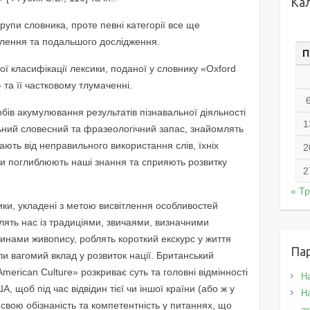
Ка
рупи словника, проте певні категорії все ще
лення та подальшого дослідження.
П
ої класифікації лексики, поданої у словнику «Oxford
» та її частковому тлумаченні.
обів акумулювання результатів пізнавальної діяльності
1
льний словесний та фразеологічний запас, знайомлять
ають від неправильного використання слів, їхніх
2
и поглиблюють наші знання та сприяють розвитку
2
« Т
ики, укладені з метою висвітлення особливостей
лять нас із традиціями, звичаями, визначними
инами живопису, роблять короткий екскурс у життя
Па
и вагомий вклад у розвиток нації. Британський
American Culture» розкриває суть та головні відмінності
Н
, щоб під час відвідин тієї чи іншої країни (або ж у
На
 свою обізнаність та компетентність у питаннях, що
а