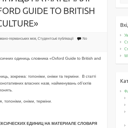
ORD GUIDE TO BRITISH
CULTURE»
Вхі
Ув
мано-германських мов
,
Студентські публікації
No
Ст
Ст
W
сичних одиниць словника «Oxford Guide to British and
ць, зокрема: топоніми, оніми та терміни. В статті
Кат
онотативних власних назв, найменувань об’єктів
понять.
Фа
, топоніми, оніми, терміни.
ЕКСИЧЕСКИХ ЕДИНИЦ НА МАТЕРИАЛЕ СЛОВАРЯ