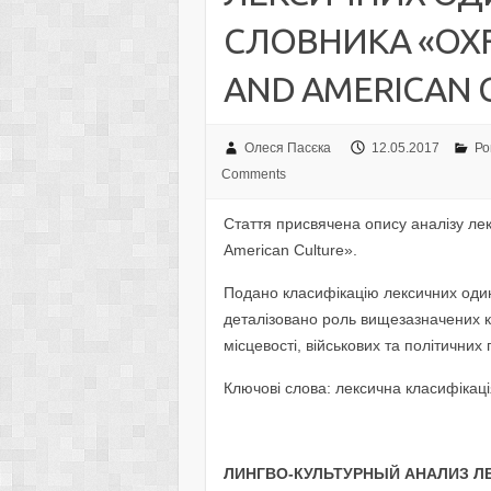
СЛОВНИКА «OXF
AND AMERICAN 
Олеся Пасєка
12.05.2017
Ро
Comments
Стаття присвячена опису аналізу лек
American Culture».
Подано класифікацію лексичних одини
деталізовано роль вищезазначених к
місцевості, військових та політичних 
Ключові слова: лексична класифікація
ЛИНГВО-КУЛЬТУРНЫЙ АНАЛИЗ Л