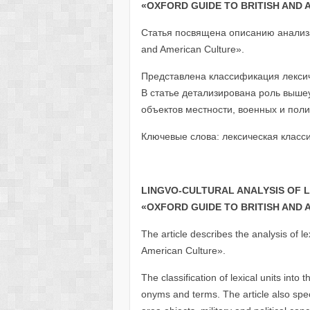
«
OXFORD
GUIDE
TO
BRITISH
AND
Статья посвящена описанию анализа 
and American Culture».
Представлена классификация лексич
В статье детализирована роль выше
объектов местности, военных и поли
Ключевые слова: лексическая класс
LINGVO-CULTURAL ANALYSIS OF L
«
OXFORD GUIDE TO BRITISH AND
The article describes the analysis of le
American Culture».
The classification of lexical units into
onyms and terms. The article also sp