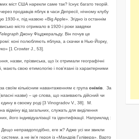
мих міст США нарекли саме так? Існує багато теорій.
через продавців яблук в часи Депресії, нічному клубу
 1930-х, під назвою «Big Apple». Згідно із останнім
висько місто отримало в 1920-і роки завдяки
Telegraph
Джону Фіцджеральду. Він почув це
омі: коні полюбляють яблука, а скачки в Нью-Йорку,
о» [1 Crowter J., 53].
ня, назви, прізвиська, що їх отримали географічні
ні, мають свою етимологію і пов’язані із характерними
за своїм кількісним навантаженням є група
онімів
.
За
власні назви) – це слова, що називають дійсний чи
 єдину в своєму роді [3 Vinogradov V., 38]. М.
на відміну від загальних, служать для виділення
их, його індивідуалізації та ідентифікації. Наприклад :
 Дещо неправдоподібно, еге ж? Адже усі ми звикли
 системи, а не ім’я героя із «Мандрів Гулівера». Варто