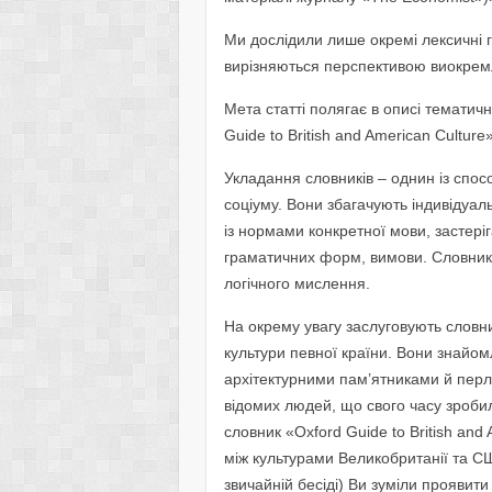
Ми дослідили лише окремі лексичні г
вирізняються перспективою виокрем
Метa статті полягає в описі тематичн
Guide to British and American Culture
Укладання словників – однин із спос
соціуму. Вони збагачують індивідуа
із нормами конкретної мови, застеріг
граматичних форм, вимови. Словник
логічного мислення.
На окрему увагу заслуговують словн
культури певної країни. Вони знайом
архітектурними пам’ятниками й перл
відомих людей, що свого часу зробил
словник «Oxford Guide to British and 
між культурами Великобританії та США
звичайній бесіді) Ви зуміли проявити