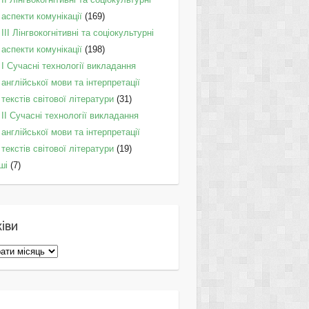
аспекти комунікації
(169)
IІI Лінгвокогнітивні та соціокультурні
аспекти комунікації
(198)
I Cучасні технології викладання
англійської мови та інтерпретації
текстів світової літератури
(31)
II Cучасні технології викладання
англійської мови та інтерпретації
текстів світової літератури
(19)
ші
(7)
іви
ви