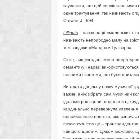
зауважити, що цей сервіс запозичив 
одне трактування: так називають ог
Crowter J., 594].
Lilliputs
– назва нації «маленьких лю
називають неприродно малу на зріст
теж завдяки «Мандрам Гулівера».
Отже, вищезгадані імена літературни
семантику і наразі використовуються
певними якостями, що були притама
Вигадати доцільну назву музичної гру
важче, аніж зібрати сам музичний ко
ідолами рок-сцени, подолали ці труд
кардинально перевернула уявлення 
однойменного поняття, яке означає ко
своєю сутністю це – трансцендентний
«вищого щастя». Цілком можливо, що
їхня музика при прослуховуванні фан