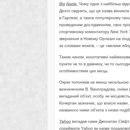
Big
Apple
.
Чому одне з найбільш відо
Дехто свідчить, що ця назва виникла 
в Гарлемі, а також популярному танцю
проведеним дослідженням, своє пріз
спортивному коментатору
New
York
звернення в Новому Орлеані на іподр
за словами жокеїв, – це «велике яблук
Таким чином, конотативні найменуван
пункти чи то в давнину, чи то сьогод
особливостями цих місць.
Окрім топонімів не менш чисельною 
визначенням В. Виноградова, оніми (
вигаданий об’єкт, особу чи місцевість
Кочерган зазначає, що власні назви, 
названого ними об’єкта з низки подібн
Yahoo
вигадав саме Джонатан Свіфт.
сприймати Y
ahoo
як назву пошукової