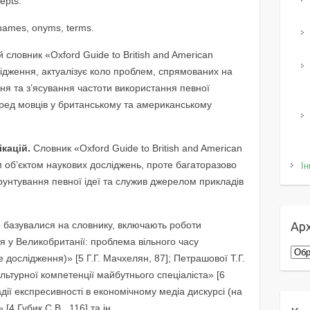
cepts.
e names, onyms, terms.
 словник «Oxford Guide to British and American
слідження, актуалізує коло проблем, спрямованих на
ння та з’ясування частоти використання певної
 серед мовців у британському та американському
ікацій.
Словник «Oxford Guide to British and American
м об’єктом наукових досліджень, проте багаторазово
Ін
рунтування певної ідеї та служив джерелом прикладів
 базувалися на словнику, включають роботи
Арх
тя у Великобританії: проблема вільного часу
Архі
е дослідження)» [5 Г.Г. Мачхелян, 87]; Петрашової Т.Г.
ьтурної компетенції майбутнього спеціаліста» [6
адії експресивності в економічному медіа дискурсі (на
4 Губик С.В., 116] та ін..