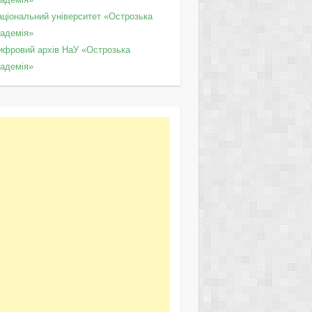
аціональний університет «Острозька
кадемія»
ифровий архів НаУ «Острозька
кадемія»