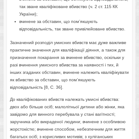
так зване кваліфіковане вбивство (ч. 2 ст. 115 КК
України);
вчинене за обставин, що пом’якшують
відповідальність, так зване привілейоване вбивство.
Зазначений розподіл умисних вбивств має дуже важливе
практичне значення для кваліфікації діяння, а також для
призначення покарання за вчинене вбивство, оскільки у
разі вчинення умисного вбивства за наявності і тих, й
інших згаданих обставин, вчинене належить кваліфікувати
як вбивство за обставин, що пом’якшують
відповідальність [8, С. 36].
До кваліфікованих вбивств належать умисні вбивства:
двох або більше осіб; малолітньої дитини або жінки, яка
завідомо для винного перебувала у стані вагітності;
заручника або викраденої людини; вчинене з особливою
жорстокістю; вчинене способом, небезпечним для життя
багатьох осіб; з корисливих мотивів; з хуліганських