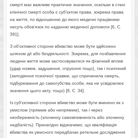
смерті має важливе практичне значення, оскільки в стані
клінічної смерті особа є суб’єктом права, зокрема права
на життя, по відношенню до якого медичні працівники
несуть обов’язок по наданню медичної допомоги [6, С.
391].
З об’єктивної сторони вбивство може бути здійснено
шляхом дії або бездіяльності. Зокрема, для позбавлення
людини життя може застосовуватися як фізичний вплив
(удар ножем, задушення, отруєння тощо), так і психічний
(заподіяння психічної травми, що спричинила смерть,
підбурювання до самогубства особи, яка не усвідомлює
значення цього акту, тощо) [8, С. 34].
Із суб’єктивної сторони вбивство може бути вчинено як з
умислом (прямим або непрямим), так і через
необережність (злочинну самовпевненість або злочинну
недбалість). Принагідно відзначимо, що кваліфікація
вбивства як умисного передбачає ретельне дослідження