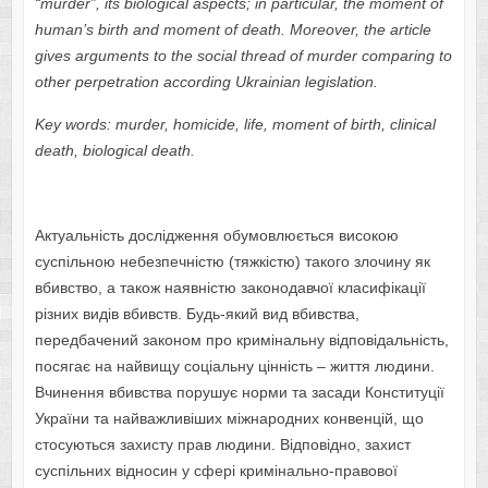
“murder”, its biological aspects; in particular, the moment of
human’s birth and moment of death. Moreover, the article
gives arguments to the social thread of murder comparing to
other perpetration according Ukrainian legislation.
Key words: murder, homicide, life, moment of birth, clinical
death, biological death.
Актуальність дослідження обумовлюється високою
суспільною небезпечністю (тяжкістю) такого злочину як
вбивство, а також наявністю законодавчої класифікації
різних видів вбивств. Будь-який вид вбивства,
передбачений законом про кримінальну відповідальність,
посягає на найвищу соціальну цінність – життя людини.
Вчинення вбивства порушує норми та засади Конституції
України та найважливіших міжнародних конвенцій, що
стосуються захисту прав людини. Відповідно, захист
суспільних відносин у сфері кримінально-правової