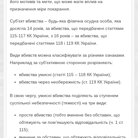
його мотивів та мети, що може мати вплив на
призначення міри покарання.
Суб’єкт вбивства – будь-яка фізична осудна особа, яка
досягла 14 років, за вбивства, що передбачені статтями
115-117 КК України, з 16 років – за вбивства, що
передбачені статтями 118 і 119 КК України.
Види вбивств можна класифікувати за різними ознаками.
Наприклад за суб’єктивною стороною розрізняють:
вбивства умисні (статті 115 – 118 КК України);
вбивства через необережність (ст. 119 КК України).
В свою чергу, умисні вбивства поділяють за ступенем
суспільної небезпечності (тяжкості) на три види:
просте вбивство (тобто вчинене без обставин, що
обтяжують чи пом’якшують відповідальність (ч. 1 ст.
115);
вчинене за обставин, що обтяжують відповідальність,