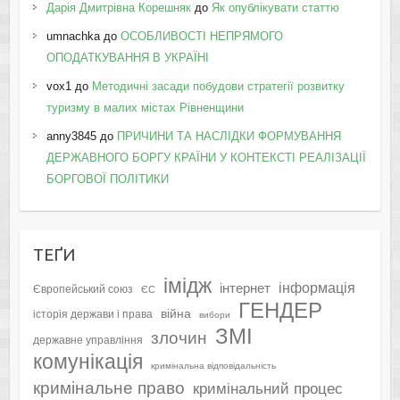
Дарія Дмитрівна Корешняк
до
Як опублікувати статтю
umnachka
до
ОСОБЛИВОСТІ НЕПРЯМОГО
ОПОДАТКУВАННЯ В УКРАЇНІ
vox1
до
Методичні засади побудови стратегії розвитку
туризму в малих містах Рівненщини
anny3845
до
ПРИЧИНИ ТА НАСЛІДКИ ФОРМУВАННЯ
ДЕРЖАВНОГО БОРГУ КРАЇНИ У КОНТЕКСТІ РЕАЛІЗАЦІЇ
БОРГОВОЇ ПОЛІТИКИ
ТЕҐИ
імідж
інформація
інтернет
Європейський союз
ЄС
ГЕНДЕР
війна
історія держави і права
вибори
ЗМІ
злочин
державне управління
комунікація
кримінальна відповідальність
кримінальне право
кримінальний процес