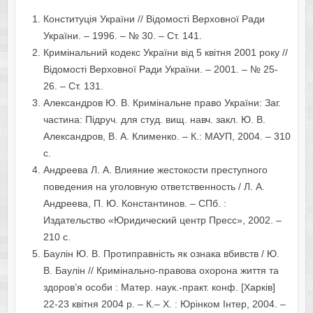
Конституція України // Відомості Верховної Ради
України. – 1996. – № 30. – Ст. 141.
Кримінальний кодекс України від 5 квітня 2001 року //
Відомості Верховної Ради України. – 2001. – № 25-
26. – Ст. 131.
Александров Ю. В. Кримінальне право України: Заг.
частина: Підруч. для студ. вищ. навч. закл. Ю. В.
Александров, В. А. Клименко. – К.: МАУП, 2004. – 310
с.
Андреева Л. А. Влияние жестокости преступного
поведения на уголовную ответственность / Л. А.
Андреева, П. Ю. Константинов. – СПб. :
Издательство «Юридический центр Пресс», 2002. –
210 с.
Баулін Ю. В. Протиправність як ознака вбивств / Ю.
В. Баулін // Кримінально-правова охорона життя та
здоров’я особи : Матер. наук.-практ. конф. [Харків]
22-23 квітня 2004 р. – К.– Х. : Юрінком Інтер, 2004. –