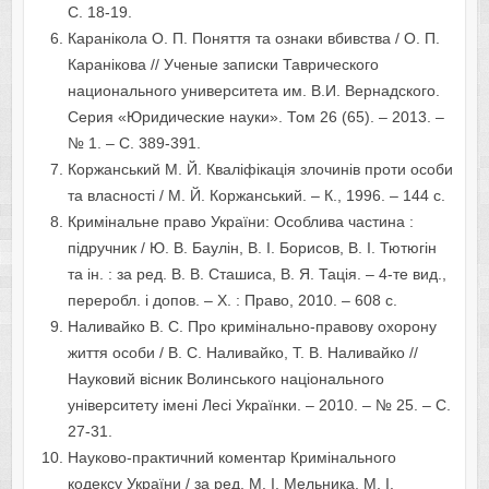
С. 18-19.
Каранікола О. П. Поняття та ознаки вбивства / О. П.
Каранікова // Ученые записки Таврического
национального университета им. В.И. Вернадского.
Серия «Юридические науки». Том 26 (65). – 2013. –
№ 1. – С. 389-391.
Коржанський М. Й. Кваліфікація злочинів проти особи
та власності / М. Й. Коржанський. – К., 1996. – 144 с.
Кримінальне право України: Особлива частина :
підручник / Ю. В. Баулін, В. І. Борисов, В. І. Тютюгін
та ін. : за ред. В. В. Сташиса, В. Я. Тація. – 4-те вид.,
переробл. і допов. – Х. : Право, 2010. – 608 с.
Наливайко В. С. Про кримінально-правову охорону
життя особи / В. С. Наливайко, Т. В. Наливайко //
Науковий вісник Волинського національного
університету імені Лесі Українки. – 2010. – № 25. – С.
27-31.
Науково-практичний коментар Кримінального
кодексу України / за ред. М. І. Мельника, М. І.