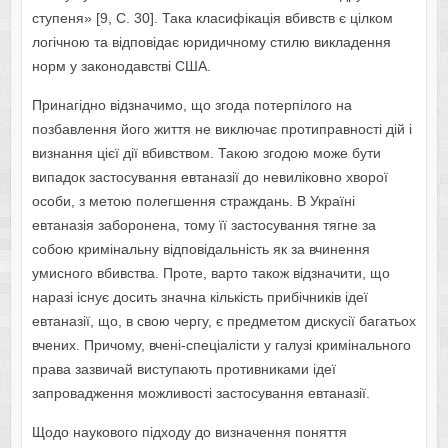
ступеня» [9, С. 30]. Така класифікація вбивств є цілком
логічною та відповідає юридичному стилю викладення
норм у законодавстві США.
Принагідно відзначимо, що згода потерпілого на
позбавлення його життя не виключає протиправності дій і
визнання цієї дії вбивством. Такою згодою може бути
випадок застосування евтаназії до невиліковно хворої
особи, з метою полегшення страждань. В Україні
евтаназія заборонена, тому її застосування тягне за
собою кримінальну відповідальність як за вчинення
умисного вбивства. Проте, варто також відзначити, що
наразі існує досить значна кількість прибічників ідеї
евтаназії, що, в свою чергу, є предметом дискусії багатьох
вчених. Причому, вчені-спеціалісти у галузі кримінального
права зазвичай виступають противниками ідеї
запровадження можливості застосування евтаназії.
Щодо наукового підходу до визначення поняття