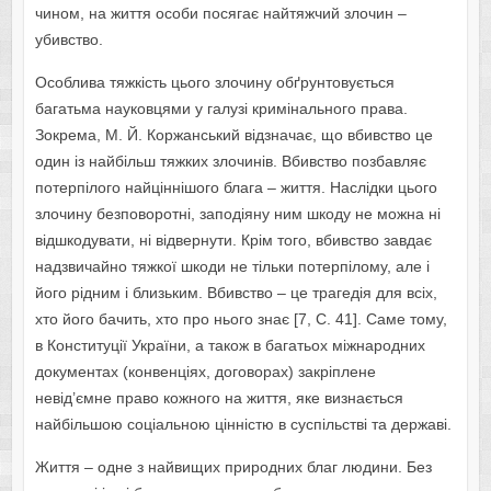
чином, на життя особи посягає найтяжчий злочин –
убивство.
Особлива тяжкість цього злочину обґрунтовується
багатьма науковцями у галузі кримінального права.
Зокрема, М. Й. Коржанський відзначає, що вбивство це
один із найбільш тяжких злочинів. Вбивство позбавляє
потерпілого найціннішого блага – життя. Наслідки цього
злочину безповоротні, заподіяну ним шкоду не можна ні
відшкодувати, ні відвернути. Крім того, вбивство завдає
надзвичайно тяжкої шкоди не тільки потерпілому, але і
його рідним і близьким. Вбивство – це трагедія для всіх,
хто його бачить, хто про нього знає [7, С. 41]. Саме тому,
в Конституції України, а також в багатьох міжнародних
документах (конвенціях, договорах) закріплене
невід’ємне право кожного на життя, яке визнається
найбільшою соціальною цінністю в суспільстві та державі.
Життя – одне з найвищих природних благ людини. Без