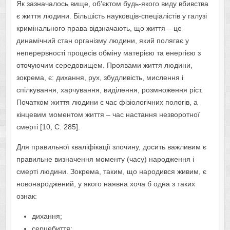
Як зазначалось вище, об’єктом будь-якого виду вбивства
є життя людини. Більшість науковців-спеціалістів у галузі
кримінального права відзначають, що життя – це
динамічний стан організму людини, який полягає у
неперервності процесів обміну матерією та енергією з
оточуючим середовищем. Проявами життя людини,
зокрема, є: дихання, рух, збудливість, мислення і
спілкування, харчування, виділення, розмноження ріст.
Початком життя людини є час фізіологічних пологів, а
кінцевим моментом життя – час настання незворотної
смерті [10, С. 285].
Для правильної кваліфікації злочину, досить важливим є
правильне визначення моменту (часу) народження і
смерті людини. Зокрема, таким, що народився живим, є
новонароджений, у якого наявна хоча б одна з таких
ознак:
дихання;
серцебиття;