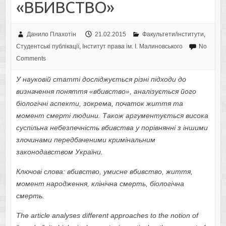
«ВБИВСТВО»
Данило Плахотін
21.02.2015
Факультети/інститути
,
Студентські публікації
,
Інститут права ім. І. Малиновського
No
Comments
У науковій статті досліджується різні підходи до
визначення поняття «вбивство», аналізується його
біологічні аспекти, зокрема, початок життя та
момент смерті людини. Також аргументується висока
суспільна небезпечність вбивства у порівнянні з іншими
злочинами передбаченими кримінальним
законодавством України.
Ключові слова: вбивство, умисне вбивство, життя,
момент народження, клінічна смерть, біологічна
смерть.
The article analyses different approaches to the notion of