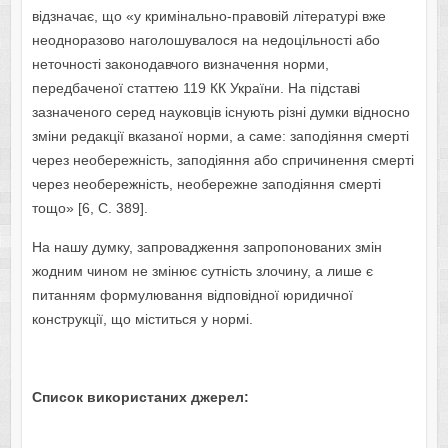
відзначає, що «у кримінально-правовій літературі вже
неодноразово наголошувалося на недоцільності або
неточності законодавчого визначення норми,
передбаченої статтею 119 КК України. На підставі
зазначеного серед науковців існують різні думки відносно
зміни редакції вказаної норми, а саме: заподіяння смерті
через необережність, заподіяння або спричинення смерті
через необережність, необережне заподіяння смерті
тощо» [6, С. 389].
На нашу думку, запровадження запропонованих змін
жодним чином не змінює сутність злочину, а лише є
питанням формулювання відповідної юридичної
конструкції, що міститься у нормі.
Список використаних джерел: