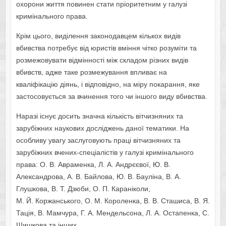
охорони життя повинен стати пріоритетним у галузі
кримінального права.
Крім цього, виділення законодавцем кількох видів
вбивства потребує від юристів вміння чітко розуміти та
розмежовувати відмінності між складом різних видів
вбивств, адже таке розмежування впливає на
кваліфікацію діянь, і відповідно, на міру покарання, яке
застосовується за вчинення того чи іншого виду вбивства.
Наразі існує досить значна кількість вітчизняних та
зарубіжних наукових досліджень даної тематики. На
особливу увагу заслуговують праці вітчизняних та
зарубіжних вчених-спеціалістів у галузі кримінального
права: О. В. Авраменка, Л. А. Андрєєвої, Ю. В.
Александрова, А. В. Байлова, Ю. В. Бауліна, В. А.
Глушкова, В. Т. Дзюби, О. П. Караніколи,
М. Й. Коржанського, О. М. Короленка, В. В. Сташиса, В. Я.
Тація, В. Мамчура, Г. А. Мендельсона, Л. А. Остапенка, С.
Шишкова та інших.