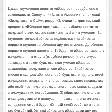
Цікаве тлумачення поняття «вбивство» передбачене в
законодавстві Сполучених Штатів Америки (на прикладі
«Зводу законів США», розділ «Злочини та кримінальний
процес»): «Вбивство протизаконне позбавлення життя
людської істоти, скоєне навмисне та зі злим умислом. За
ступенем тяжкості вбивства поділяються на вбивства
першого ступеня та вбивства другого ступеня. До вбивств
першого ступеня належать: 1) будь-яке вбивство, скоєне з
використанням отрути (отруйних речовин), вистежування
та засідок, а також будь-яке інше умисне вбивство,
заздалегідь продумане злісне вбивство; 2) вбивство,
скоєне внаслідок або при спробі будь-якого підпалу, втечі,
викрадення, зради, шпигунства, сексуального насильства
або особливо тяжкого сексуального насильства, крадіжки
зі зламуванням, пограбування; 3) вбивство, яке сталося
внаслідок умисного планування незаконного та злісного
заподіяння смерті будь-якій іншій живій особі, крім того,
хто був убитий. Усі інші вбивства є вбивствами другого