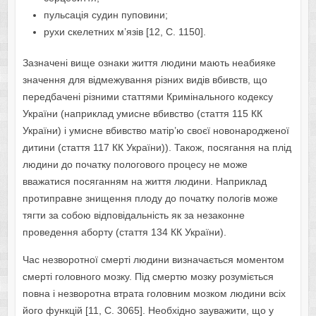
пульсація судин пуповини;
рухи скелетних м’язів [12, С. 1150].
Зазначені вище ознаки життя людини мають неабияке
значення для відмежування різних видів вбивств, що
передбачені різними статтями Кримінального кодексу
України (наприклад умисне вбивство (стаття 115 КК
України) і умисне вбивство матір’ю своєї новонародженої
дитини (стаття 117 КК України)). Також, посягання на плід
людини до початку пологового процесу не може
вважатися посяганням на життя людини. Наприклад
протиправне знищення плоду до початку пологів може
тягти за собою відповідальність як за незаконне
проведення аборту (стаття 134 КК України).
Час незворотної смерті людини визначається моментом
смерті головного мозку. Під смертю мозку розуміється
повна і незворотна втрата головним мозком людини всіх
його функцій [11, С. 3065]. Необхідно зауважити, що у