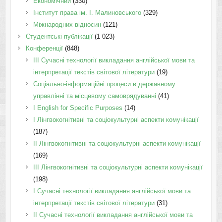
Економічний
(330)
Інститут права ім. І. Малиновського
(329)
Міжнародних відносин
(121)
Студентські публікації
(1 023)
Конференції
(848)
III Сучасні технології викладання англійської мови та
інтерпретації текстів світової літератури
(19)
Соціально-інформаційні процеси в державному
управлінні та місцевому самоврядуванні
(41)
І English for Specific Purposes
(14)
I Лінгвокогнітивні та соціокультурні аспекти комунікації
(187)
IІ Лінгвокогнітивні та соціокультурні аспекти комунікації
(169)
IІI Лінгвокогнітивні та соціокультурні аспекти комунікації
(198)
I Cучасні технології викладання англійської мови та
інтерпретації текстів світової літератури
(31)
II Cучасні технології викладання англійської мови та