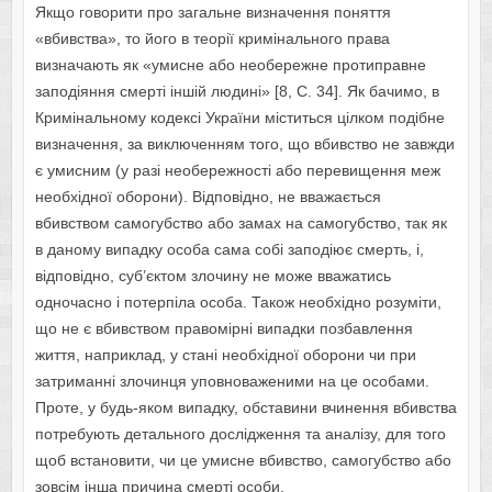
Якщо говорити про загальне визначення поняття
«вбивства», то його в теорії кримінального права
визначають як «умисне або необережне протиправне
заподіяння смерті іншій людині» [8, С. 34]. Як бачимо, в
Кримінальному кодексі України міститься цілком подібне
визначення, за виключенням того, що вбивство не завжди
є умисним (у разі необережності або перевищення меж
необхідної оборони). Відповідно, не вважається
вбивством самогубство або замах на самогубство, так як
в даному випадку особа сама собі заподіює смерть, і,
відповідно, суб’єктом злочину не може вважатись
одночасно і потерпіла особа. Також необхідно розуміти,
що не є вбивством правомірні випадки позбавлення
життя, наприклад, у стані необхідної оборони чи при
затриманні злочинця уповноваженими на це особами.
Проте, у будь-яком випадку, обставини вчинення вбивства
потребують детального дослідження та аналізу, для того
щоб встановити, чи це умисне вбивство, самогубство або
зовсім інша причина смерті особи.