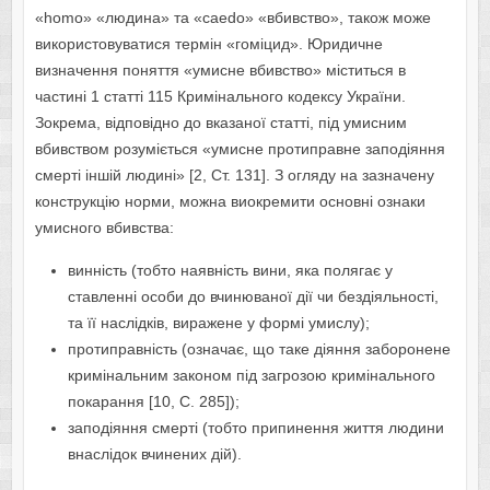
«homo» «людина» та «caedo» «вбивство», також може
використовуватися термін «гоміцид». Юридичне
визначення поняття «умисне вбивство» міститься в
частині 1 статті 115 Кримінального кодексу України.
Зокрема, відповідно до вказаної статті, під умисним
вбивством розуміється «умисне протиправне заподіяння
смерті іншій людині» [2, Ст. 131]. З огляду на зазначену
конструкцію норми, можна виокремити основні ознаки
умисного вбивства:
винність (тобто наявність вини, яка полягає у
ставленні особи до вчинюваної дії чи бездіяльності,
та її наслідків, виражене у формі умислу);
протиправність (означає, що таке діяння заборонене
кримінальним законом під загрозою кримінального
покарання [10, С. 285]);
заподіяння смерті (тобто припинення життя людини
внаслідок вчинених дій).