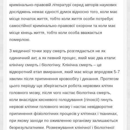
кримінально-правовій літературі серед авторів наукових
досліджень немає єдності думок відносно того, коли має
місце початок життя, тобто коли життя особи потребує
самостійної кримінально-правової охорони та коли має
місце кінець життя, тобто коли особа вважається
померлою.
З медичної точки зору смерть розглядається не як
одиничний акт, а як певний процес, який має два етапи:
клінічну смерть і біологічну. Клінічна смерть – це
відворотний етап вмирання, який має місце впродовж 5-7
хвилин після припинення кровообігу і дихання. Протягом
цього періоду ще зберігається робота нервових клітин
головного мозку, після чого настає біологічна смерть,
коли внаслідок кисневого голодування (гіпоксії) гинуть
нервові клітини головного мозку і настає невідворотне
припинення фізіологічних процесів у клітинах і тканинах,
при якому заходи по оживленню організму залишаються
безрезультатними. Розмежування клінічної і біологічної