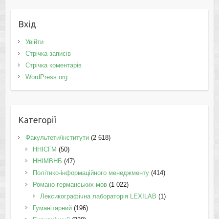
Вхід
Увійти
Стрічка записів
Стрічка коментарів
WordPress.org
Категорії
Факультети/інститути
(2 618)
ННІСГМ
(50)
ННІМВНБ
(47)
Політико-інформаційного менеджменту
(414)
Романо-германських мов
(1 022)
Лексикографічна лабораторія LEXILAB
(1)
Гуманітарний
(196)