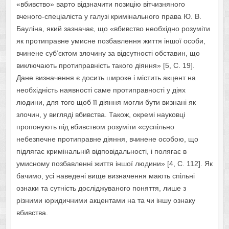
«вбивство» варто відзначити позицію вітчизняного
вченого-спеціаліста у галузі кримінального права Ю. В.
Бауліна, який зазначає, що «вбивство необхідно розуміти
як протиправне умисне позбавлення життя іншої особи,
вчинене суб’єктом злочину за відсутності обставин, що
виключають протиправність такого діяння» [5, С. 19].
Дане визначення є досить широке і містить акцент на
необхідність наявності саме протиправності у діях
людини, для того щоб її діяння могли бути визнані як
злочин, у вигляді вбивства. Також, окремі науковці
пропонують під вбивством розуміти «суспільно
небезпечне протиправне діяння, вчинене особою, що
підлягає кримінальній відповідальності, і полягає в
умисному позбавленні життя іншої людини» [4, С. 112]. Як
бачимо, усі наведені вище визначення мають спільні
ознаки та сутність досліджуваного поняття, лише з
різними юридичними акцентами на та чи іншу ознаку
вбивства.