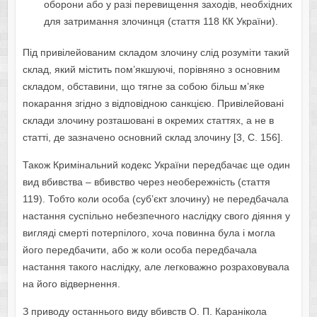
оборони або у разі перевищення заходів, необхідних
для затримання злочинця (стаття 118 КК України).
Під привілейованим складом злочину слід розуміти такий
склад, який містить пом’якшуючі, порівняно з основним
складом, обставини, що тягне за собою більш м’яке
покарання згідно з відповідною санкцією. Привілейовані
склади злочину розташовані в окремих статтях, а не в
статті, де зазначено основний склад злочину [3, С. 156].
Також Кримінальний кодекс України передбачає ще один
вид вбивства – вбивство через необережність (стаття
119). Тобто коли особа (суб’єкт злочину) не передбачала
настання суспільно небезпечного наслідку свого діяння у
вигляді смерті потерпілого, хоча повинна була і могла
його передбачити, або ж коли особа передбачала
настання такого наслідку, але легковажно розраховувала
на його відвернення.
З приводу останнього виду вбивств О. П. Каранікола