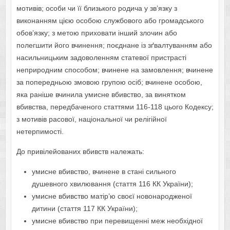
мотивів; особи чи її близького родича у зв’язку з
виконанням цією особою службового або громадського
обов’язку; з метою приховати інший злочин або
полегшити його вчинення; поєднане із зґвалтуванням або
насильницьким задоволенням статевої пристрасті
неприродним способом; вчинене на замовлення; вчинене
за попередньою змовою групою осіб; вчинене особою,
яка раніше вчинила умисне вбивство, за винятком
вбивства, передбаченого статтями 116-118 цього Кодексу;
з мотивів расової, національної чи релігійної
нетерпимості.
До привілейованих вбивств належать:
умисне вбивство, вчинене в стані сильного
душевного хвилювання (стаття 116 КК України);
умисне вбивство матір’ю своєї новонародженої
дитини (стаття 117 КК України);
умисне вбивство при перевищенні меж необхідної