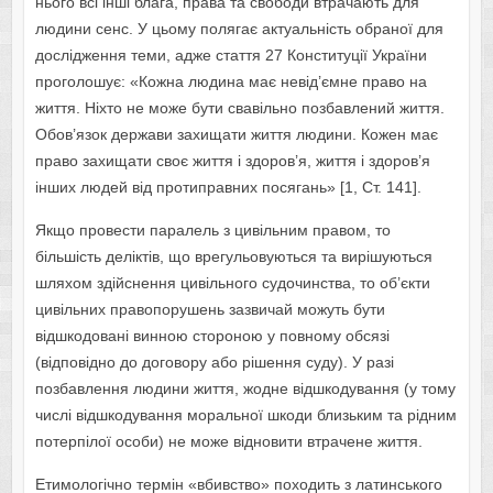
нього всі інші блага, права та свободи втрачають для
людини сенс. У цьому полягає актуальність обраної для
дослідження теми, адже стаття 27 Конституції України
проголошує: «Кожна людина має невід’ємне право на
життя. Ніхто не може бути свавільно позбавлений життя.
Обов’язок держави захищати життя людини. Кожен має
право захищати своє життя і здоров’я, життя і здоров’я
інших людей від протиправних посягань» [1, Ст. 141].
Якщо провести паралель з цивільним правом, то
більшість деліктів, що врегульовуються та вирішуються
шляхом здійснення цивільного судочинства, то об’єкти
цивільних правопорушень зазвичай можуть бути
відшкодовані винною стороною у повному обсязі
(відповідно до договору або рішення суду). У разі
позбавлення людини життя, жодне відшкодування (у тому
числі відшкодування моральної шкоди близьким та рідним
потерпілої особи) не може відновити втрачене життя.
Етимологічно термін «вбивство» походить з латинського