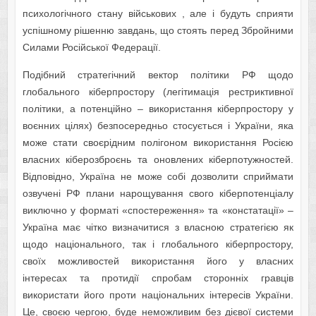
психологічного стану військових , але і будуть сприяти
успішному рішенню завдань, що стоять перед Збройними
Силами Російської Федерації.
Подібний стратегічний вектор політики РФ щодо
глобального кіберпростору (легітимація рестриктивної
політики, а потенційно – використання кіберпростору у
воєнних цілях) безпосередньо стосується і України, яка
може стати своєрідним полігоном використання Росією
власних кіберозброєнь та оновлених кіберпотужностей.
Відповідно, Україна не може собі дозволити сприймати
озвучені РФ плани нарощування свого кіберпотенціалу
виключно у форматі «спостереження» та «констатації» –
Україна має чітко визначитися з власною стратегією як
щодо національного, так і глобального кіберпростору,
своїх можливостей використання його у власних
інтересах та протидії спробам сторонніх гравців
використати його проти національних інтересів України.
Це, своєю чергою, буде неможливим без дієвої системи