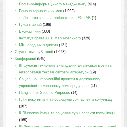
Політико-інформаційного менеджменту
(414)
Романо-германських мов
(1 022)
Лексикографічна лабораторія LEXILAB
(1)
Гуманітарний
(196)
Економічний
(330)
Інститут права ім. І. Малиновського
(329)
Міжнародних відносин
(121)
Студентські публікації
(1 023)
Конференції
(848)
III Сучасні технології викладання англійської мови та
інтерпретації текстів світової літератури
(19)
Соціально-інформаційні процеси в державному
управлінні та місцевому самоврядуванні
(41)
І English for Specific Purposes
(14)
I Лінгвокогнітивні та соціокультурні аспекти комунікації
(187)
IІ Лінгвокогнітивні та соціокультурні аспекти комунікації
(169)
IІI Лінгвокогнітивні та соціокультурні аспекти комунікації