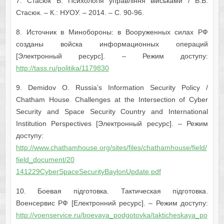
7. Стасюк В. Психологія управління військами / В.В.
Стасюк. – К.: НУОУ. – 2014. – С. 90-96.
8. Источник в Минобороны: в Вооруженных силах РФ
созданы войска информационных операций
[Электронный ресурс]. – Режим доступу:
http://tass.ru/politika/1179830
9. Demidov O. Russia’s Information Security Policy /
Chatham House. Challenges at the Intersection of Cyber
Security and Space Security Country and International
Institution Perspectives [Электронный ресурс]. – Режим
доступу:
http://www.chathamhouse.org/sites/files/chathamhouse/field/
field_document/20
141229CyberSpaceSecurityBaylonUpdate.pdf
10. Боевая підготовка. Тактическая підготовка.
Военсервис РФ [Електронний ресурс]. – Режим доступу:
http://voenservice.ru/boevaya_podgotovka/takticheskaya_po