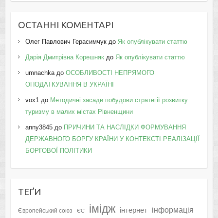
ОСТАННІ КОМЕНТАРІ
Олег Павлович Герасимчук
до
Як опублікувати статтю
Дарія Дмитрівна Корешняк
до
Як опублікувати статтю
umnachka
до
ОСОБЛИВОСТІ НЕПРЯМОГО
ОПОДАТКУВАННЯ В УКРАЇНІ
vox1
до
Методичні засади побудови стратегії розвитку
туризму в малих містах Рівненщини
anny3845
до
ПРИЧИНИ ТА НАСЛІДКИ ФОРМУВАННЯ
ДЕРЖАВНОГО БОРГУ КРАЇНИ У КОНТЕКСТІ РЕАЛІЗАЦІЇ
БОРГОВОЇ ПОЛІТИКИ
ТЕҐИ
імідж
інформація
інтернет
Європейський союз
ЄС