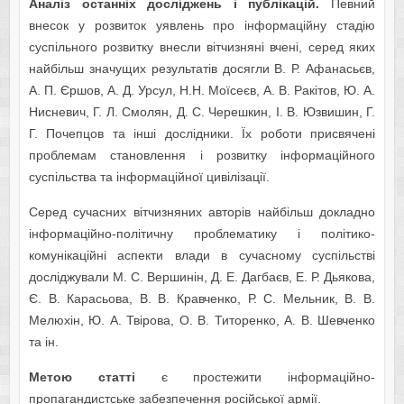
Аналіз останніх досліджень і публікацій.
Певний
внесок у розвиток уявлень про інформаційну стадію
суспільного розвитку внесли вітчизняні вчені, серед яких
найбільш значущих результатів досягли В. Р. Афанасьєв,
А. П. Єршов, А. Д. Урсул, Н.Н. Моїсеєв, А. В. Ракітов, Ю. А.
Нисневич, Г. Л. Смолян, Д. С. Черешкин, І. В. Юзвишин, Г.
Г. Почепцов та інші дослідники. Їх роботи присвячені
проблемам становлення і розвитку інформаційного
суспільства та інформаційної цивілізації.
Серед сучасних вітчизняних авторів найбільш докладно
інформаційно-політичну проблематику і політико-
комунікаційні аспекти влади в сучасному суспільстві
досліджували М. С. Вершинін, Д. Е. Дагбаєв, Е. Р. Дьякова,
Є. В. Карасьова, В. В. Кравченко, Р. С. Мельник, В. В.
Мелюхін, Ю. А. Твірова, О. В. Титоренко, А. В. Шевченко
та ін.
Метою статті
є простежити інформаційно-
пропагандистське забезпечення російської армії.