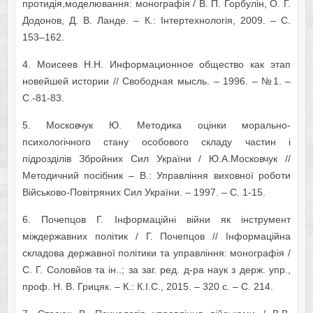
протидія,моделювання: монографія / В. П. Горбулін, О. Г.
Додонов, Д. В. Ланде. – К.: Інтертехнологія, 2009. – С.
153–162.
4. Моисеев Н.Н. Информационное общество как этап
новейшей истории // Свободная мысль. – 1996. – №1. –
С.-81-83.
5. Московчук Ю. Методика оцінки морально-
психологічного стану особового складу частин і
підрозділів Збройних Сил України / Ю.А.Московчук //
Методичний посібник – В.: Управління виховної роботи
Військово-Повітряних Сил України. – 1997. – С. 1-15.
6. Почепцов Г. Інформаційні війни як інструмент
міждержавних політик / Г. Почепцов // Інформаційна
складова державної політики та управління: монографія /
С. Г. Соловйов та ін..; за заг. ред. д-ра наук з держ. упр.,
проф. Н. В. Грицяк. – К.: К.І.С., 2015. – 320 с. – С. 214.