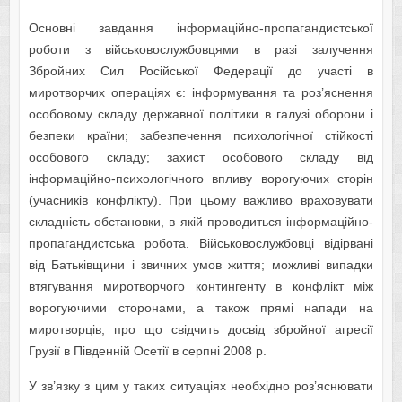
Основні завдання інформаційно-пропагандистської
роботи з військовослужбовцями в разі залучення
Збройних Сил Російської Федерації до участі в
миротворчих операціях є: інформування та роз’яснення
особовому складу державної політики в галузі оборони і
безпеки країни; забезпечення психологічної стійкості
особового складу; захист особового складу від
інформаційно-психологічного впливу ворогуючих сторін
(учасників конфлікту). При цьому важливо враховувати
складність обстановки, в якій проводиться інформаційно-
пропагандистська робота. Військовослужбовці відірвані
від Батьківщини і звичних умов життя; можливі випадки
втягування миротворчого контингенту в конфлікт між
ворогуючими сторонами, а також прямі напади на
миротворців, про що свідчить досвід збройної агресії
Грузії в Південній Осетії в серпні 2008 р.
У зв’язку з цим у таких ситуаціях необхідно роз’яснювати