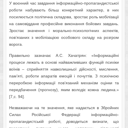
У воєнний час завдання інформаційно-пропагандистської
роботи набувають більш конкретний характер, в них
посилюється політична складова, зростає роль мобілізації
на самовіддане професійне виконання бойових завдань.
Зростає значення і морально-психологічних аспектів,
пов’язаних з мобілізацією особового складу на розгром
ворога.
Правильно зазначає А.С. Хачатрян: «Інформаційні
процеси лежать в основі найважливіших функцій психіки
воїнів – сприйняття навколишньої дійсності, мислення,
пам’яті, роботи апаратів емоцій і почуттів. З психічною
переробкою інформації пов’язаний механізм оцінки та
передбачення (прогнозу), яким володіє кожна людина.»
[7,c. 94].
Незважаючи на те значення, яке надається в Збройних
Силах Російської Федерації інформаційно-
пропагандистській роботі, доводиться визнати, що