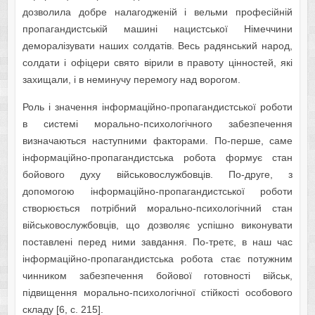
дозволила добре налагодженій і вельми професійній
пропагандистській машині нацистської Німеччини
деморалізувати наших солдатів. Весь радянський народ,
солдати і офіцери свято вірили в правоту цінностей, які
захищали, і в неминучу перемогу над ворогом.
Роль і значення інформаційно-пропагандистської роботи
в системі морально-психологічного забезпечення
визначаються наступними факторами. По-перше, саме
інформаційно-пропагандистська робота формує стан
бойового духу військовослужбовців. По-друге, з
допомогою інформаційно-пропагандистської роботи
створюється потрібний морально-психологічний стан
військовослужбовців, що дозволяє успішно виконувати
поставлені перед ними завдання. По-третє, в наш час
інформаційно-пропагандистська робота стає потужним
чинником забезпечення бойової готовності військ,
підвищення морально-психологічної стійкості особового
складу [6, c. 215].