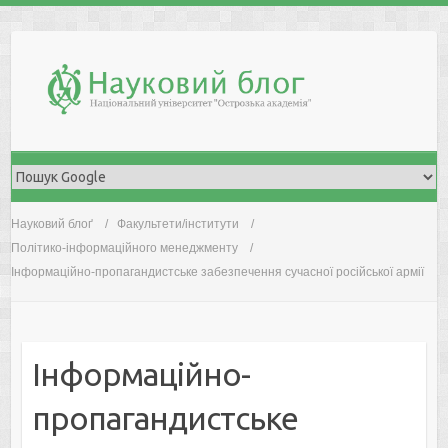
Skip
to
content
Науковий блоґ
Факультети/інститути
Політико-інформаційного менеджменту
Інформаційно-пропагандистське забезпечення сучасної російської армії
Інформаційно-
пропагандистське