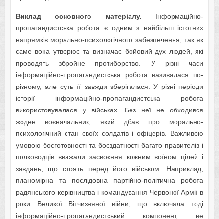
Виклад основного матеріалу.
Інформаційно-
пропагандистська робота є одним з найбільш істотних
напрямків морально-психологічного забезпечення, так як
саме вона утворює та визначає бойовий дух людей, які
проводять збройне протиборство. У різні часи
інформаційно-пропагандистська робота називалася по-
різному, але суть її завжди зберігалася. У різні періоди
історії інформаційно-пропагандистська робота
використовувалася у військах. Без неї не обходився
жоден воєначальник, який дбав про морально-
психологічний стан своїх солдатів і офіцерів. Важливою
умовою боєготовності та боєздатності багато правителів і
полководців вважали засвоєння кожним воїном цілей і
завдань, що стоять перед його військом. Наприклад,
планомірна та послідовна партійно-політична робота
радянського керівництва і командування Червоної Армії в
роки Великої Вітчизняної війни, що включала тоді
інформаційно-пропагандистський компонент, не