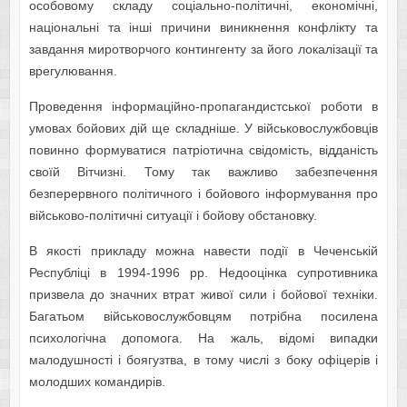
особовому складу соціально-політичні, економічні,
національні та інші причини виникнення конфлікту та
завдання миротворчого контингенту за його локалізації та
врегулювання.
Проведення інформаційно-пропагандистської роботи в
умовах бойових дій ще складніше. У військовослужбовців
повинно формуватися патріотична свідомість, відданість
своїй Вітчизні. Тому так важливо забезпечення
безперервного політичного і бойового інформування про
військово-політичні ситуації і бойову обстановку.
В якості прикладу можна навести події в Чеченській
Республіці в 1994-1996 рр. Недооцінка супротивника
призвела до значних втрат живої сили і бойової техніки.
Багатьом військовослужбовцям потрібна посилена
психологічна допомога. На жаль, відомі випадки
малодушності і боягузтва, в тому числі з боку офіцерів і
молодших командирів.