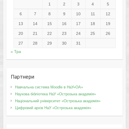
1
2
3
4
5
6
7
8
9
10
11
12
13
14
15
16
17
18
19
20
21
22
23
24
25
26
27
28
29
30
31
« Тра
Партнери
Навчальна система Moodle в НаУ«ОА»
Наукова бібліотека НаУ «Острозька академія»
Національний університет «Острозька академія»
Цифровий архів НаУ «Острозька академія»