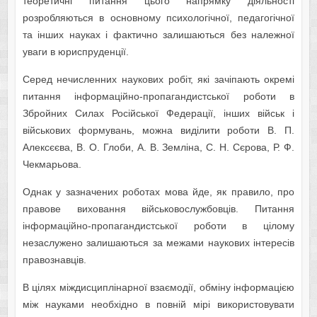
теоретичні питання цього напрямку діяльності
розробляються в основному психологічної, педагогічної
та інших науках і фактично залишаються без належної
уваги в юриспруденції.
Серед нечисленних наукових робіт, які зачіпають окремі
питання інформаційно-пропагандистської роботи в
Збройних Силах Російської Федерації, інших військ і
військових формувань, можна виділити роботи В. П.
Алексєєва, В. О. Глоби, А. В. Земліна, С. Н. Сєрова, Р. Ф.
Чекмарьова.
Однак у зазначених роботах мова йде, як правило, про
правове виховання військовослужбовців. Питання
інформаційно-пропагандистської роботи в цілому
незаслужено залишаються за межами наукових інтересів
правознавців.
В цілях міждисциплінарної взаємодії, обміну інформацією
між науками необхідно в повній мірі використовувати