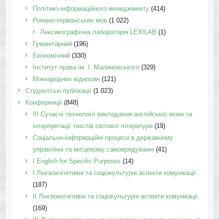
Політико-інформаційного менеджменту
(414)
Романо-германських мов
(1 022)
Лексикографічна лабораторія LEXILAB
(1)
Гуманітарний
(196)
Економічний
(330)
Інститут права ім. І. Малиновського
(329)
Міжнародних відносин
(121)
Студентські публікації
(1 023)
Конференції
(848)
III Сучасні технології викладання англійської мови та
інтерпретації текстів світової літератури
(19)
Соціально-інформаційні процеси в державному
управлінні та місцевому самоврядуванні
(41)
І English for Specific Purposes
(14)
I Лінгвокогнітивні та соціокультурні аспекти комунікації
(187)
IІ Лінгвокогнітивні та соціокультурні аспекти комунікації
(169)