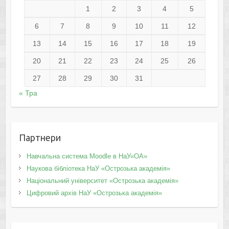
1
2
3
4
5
6
7
8
9
10
11
12
13
14
15
16
17
18
19
20
21
22
23
24
25
26
27
28
29
30
31
« Тра
Партнери
Навчальна система Moodle в НаУ«ОА»
Наукова бібліотека НаУ «Острозька академія»
Національний університет «Острозька академія»
Цифровий архів НаУ «Острозька академія»