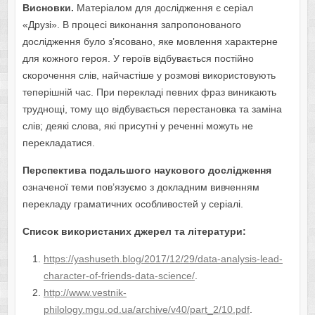
Висновки.
Матеріалом для дослідження є серіал
«Друзі». В процесі виконання запропонованого
дослідження було з’ясовано, яке мовлення характерне
для кожного героя. У героїв відбувається постійно
скорочення слів, найчастіше у розмові використовують
теперішній час. При перекладі певних фраз виникають
труднощі, тому що відбувається перестановка та заміна
слів; деякі слова, які присутні у реченні можуть не
перекладатися.
Перспектива подальшого наукового дослідження
означеної теми пов’язуємо з докладним вивченням
перекладу граматичних особливостей у серіалі.
Список використаних джерел та літератури:
https://yashuseth.blog/2017/12/29/data-analysis-lead-
character-of-friends-data-science/
.
http://www.vestnik-
philology.mgu.od.ua/archive/v40/part_2/10.pdf
.