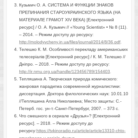
Кузьмич О. А. СИСТЕМА И ФУНКЦИИ ЗНАКОВ
ПРЕПИНАНИЯ СТАРОУКРАИНСКОГО ЯЗЫКА (НА
МАТЕРИАЛЕ ГРАМОТ XIV ВЕКА) [Електронний
ресурс] / О. А. Кузьмич // «Young Scientist» • № 8 (11).
– 2014. – Режим доступу до ресурсу:
http://molodyvcheny.in.ua/files/journal/2014/8/36.pdf
.
Телешко К. М. Особливості перекладу американських
телесеріалів [Електронний ресурс] / К. М. Телешко //
Дніпро. – 2018. – Режим доступу до ресурсу:
http://ir.nmu.org.ua/handle/123456789/154403
.
Тепляшина А. Творческая природа комического:
жанровая парадигма современной журналистики:
диссертация. Доктора филологических наук: 10.01.10
//Тепляшина Алла Николаевна; Место защиты: С.-
Петерб. гос. ун-т.-Санкт-Петербург, 2007. – 373 с.
Что смешного в сериале «Друзья»? [Електронний
ресурс]. – 2018. – Режим доступу до
ресурсу:
https://tvkinoradio.ru/article/article13310-chto-