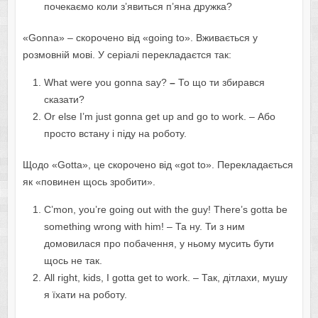
почекаємо коли з’явиться п’яна дружка?
«Gonna» – скорочено від «going to». Вживається у
розмовній мові. У серіалі перекладаєтся так:
What were you gonna say?
–
То що ти збирався
сказати?
Оr else I’m just gonna get up and go to work. – Або
просто встану і піду на роботу.
Щодо «Gotta», це скорочено від «got to». Перекладається
як «повинен щось зробити».
C’mon, you’re going out with the guy! There’s gotta be
something wrong with him! – Та ну. Ти з ним
домовилася про побачення, у ньому мусить бути
щось не так.
All right, kids, I gotta get to work. – Так, дітлахи, мушу
я їхати на роботу.