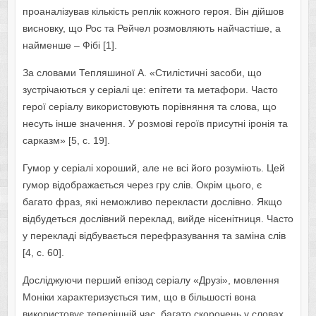
проаналізував кількість реплік кожного героя. Він дійшов
висновку, що Рос та Рейчел розмовляють найчастіше, а
найменше – Фібі [1].
За словами Тепляшиної А. «Стилістичні засоби, що
зустрічаються у серіалі це: епітети та метафори. Часто
герої серіалу використовують порівняння та слова, що
несуть інше значення. У розмові героїв присутні іронія та
сарказм» [5, с. 19].
Гумор у серіалі хороший, але не всі його розуміють. Цей
гумор відображається через гру слів. Окрім цього, є
багато фраз, які неможливо перекласти дослівно. Якщо
відбудеться дослівний переклад, вийде нісенітниця. Часто
у перекладі відбувається перефразування та заміна слів
[4, с. 60].
Досліджуючи перший епізод серіалу «Друзі», мовлення
Моніки характеризується тим, що в більшості вона
використовує теперішній час, багато скорочень у словах.