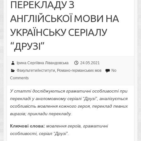
ПЕРЕКЛАДУ З
АНГЛІЙСЬКОЇ МОВИ НА
УКРАЇНСЬКУ СЕРІАЛУ
“ДРУЗІ”
Ірина Сергіївна Лівандовська
24.05.2021
Факультети/інститути
,
Романо-германських мов
No
Comments
У статті досліджуються
граматичні особливості при
перекладі у англомовному серіалі “Друзі”, аналізується
особливість мовлення кожного героя, переклад певних
виразів; приклади перекладу.
Ключові слова:
мовлення героїв,
граматичні
особливості,
серіал “Друзі”.