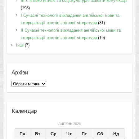
IІI Лінгвокогнітивні та соціокультурні аспекти комунікації
(198)
I Cучасні технології викладання англійської мови та
інтерпретації текстів світової літератури
(31)
II Cучасні технології викладання англійської мови та
інтерпретації текстів світової літератури
(19)
Інші
(7)
Архіви
Архіви
Календар
ЛИПЕНЬ 2026
Пн
Вт
Ср
Чт
Пт
Сб
Нд