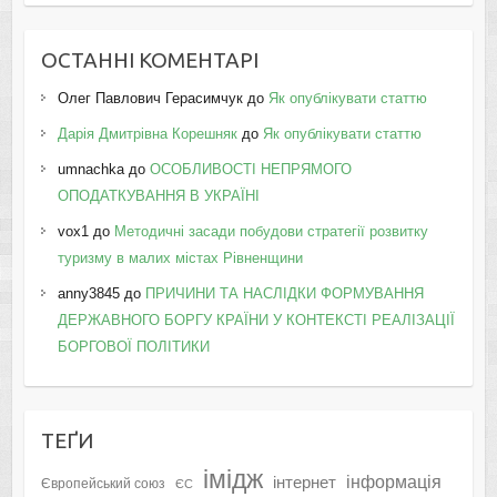
ОСТАННІ КОМЕНТАРІ
Олег Павлович Герасимчук
до
Як опублікувати статтю
Дарія Дмитрівна Корешняк
до
Як опублікувати статтю
umnachka
до
ОСОБЛИВОСТІ НЕПРЯМОГО
ОПОДАТКУВАННЯ В УКРАЇНІ
vox1
до
Методичні засади побудови стратегії розвитку
туризму в малих містах Рівненщини
anny3845
до
ПРИЧИНИ ТА НАСЛІДКИ ФОРМУВАННЯ
ДЕРЖАВНОГО БОРГУ КРАЇНИ У КОНТЕКСТІ РЕАЛІЗАЦІЇ
БОРГОВОЇ ПОЛІТИКИ
ТЕҐИ
імідж
інформація
інтернет
Європейський союз
ЄС