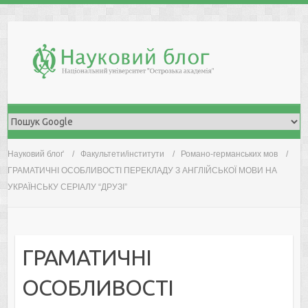
Skip
to
content
Науковий блоґ
Факультети/інститути
Романо-германських мов
ГРАМАТИЧНІ ОСОБЛИВОСТІ ПЕРЕКЛАДУ З АНГЛІЙСЬКОЇ МОВИ НА
УКРАЇНСЬКУ СЕРІАЛУ “ДРУЗІ”
ГРАМАТИЧНІ
ОСОБЛИВОСТІ