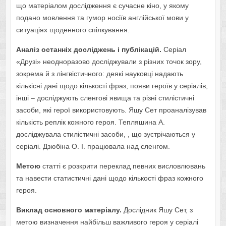
що матеріалом дослідження є сучасне кіно, у якому
подано мовлення та гумор носіїв англійської мови у
ситуаціях щоденного спілкування.
Аналіз останніх досліджень і публікацій.
Серіал
«Друзі» неодноразово досліджували з різних точок зору,
зокрема й з лінгвістичного: деякі науковці надають
кількісні дані щодо кількості фраз, появи героїв у серіалів,
інші – досліджують сленгові явища та різні стилістичні
засоби, які герої використовують. Яшу Сет проаналізував
кількість реплік кожного героя. Тепляшина А.
досліджувала стилістичні засоби, , що зустрічаються у
серіалі. Дзюбіна О. І. працювала над сленгом.
Метою
статті є розкрити переклад певних висловлювань
та навести статистичні дані щодо кількості фраз кожного
героя.
Виклад основного матеріалу.
Дослідник Яшу Сет, з
метою визначення найбільш важливого героя у серіалі