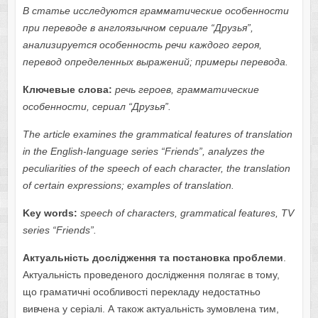
В статье исследуются грамматические особенности
при переводе в англоязычном сериале “Друзья”,
анализируется особенность речи каждого героя,
перевод определенных выражений; примеры перевода.
Ключевые слова:
речь героев, грамматические
особенности, сериал “Друзья”.
The article examines the grammatical features of translation
in the English-language series “Friends”, analyzes the
peculiarities of the speech of each character, the translation
of certain expressions; examples of translation.
Key words:
speech of characters, grammatical features, TV
series “Friends”.
Актуальність дослідження та постановка проблеми
.
Актуальність проведеного дослідження полягає в тому,
що граматичні особливості перекладу недостатньо
вивчена у серіалі. А також актуальність зумовлена тим,