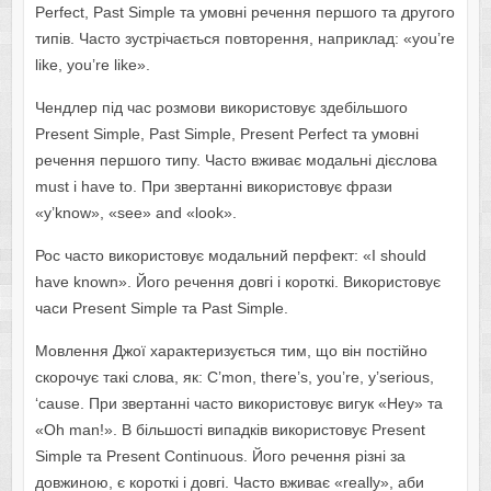
Perfect, Past Simple та умовні речення першого та другого
типів. Часто зустрічається повторення, наприклад: «you’re
like, you’re like».
Чендлер під час розмови використовує здебільшого
Present Simple, Past Simple, Present Perfect та умовні
речення першого типу. Часто вживає модальні дієслова
must і have to. При звертанні використовує фрази
«y’know», «see» and «look».
Рос часто використовує модальний перфект: «I should
have known». Його речення довгі і короткі. Використовує
часи Present Simple та Past Simple.
Мовлення Джої характеризується тим, що він постійно
скорочує такі слова, як: C’mon, there’s, you’re, у’serious,
‘сause. При звертанні часто використовує вигук «Hey» та
«Oh man!». В більшості випадків використовує Present
Simple та Present Сontinuous. Його речення різні за
довжиною, є короткі і довгі. Часто вживає «really», аби