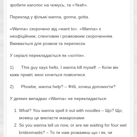
зробити наголос на чомусь, та «Yeah».
Переклад у фільмі wanna, gonna, gotta.
«Wanna» скорочено від «want to». «Wanna» є
неофіційним, сленговим і розмовним скороченням.
Вживається для розмов та переписок.
У серіалі перекладається як «хотіти».
1) This guy says hello, I wanna kill myself. – Коли він
каже привіт, мені хочеться повіситися.
2) Phoebe, wanna help? – Фібі, хочеш допомогти?
У деяких випадках «Wanna» не перекладається:
What? You wanna spell it out with noodles – Що? Що,
можеш це викласти макаронами
So you wanna tell us now, or are we waiting for four wet
bridesmaids? – То ти нам розкажеш що і як, чи