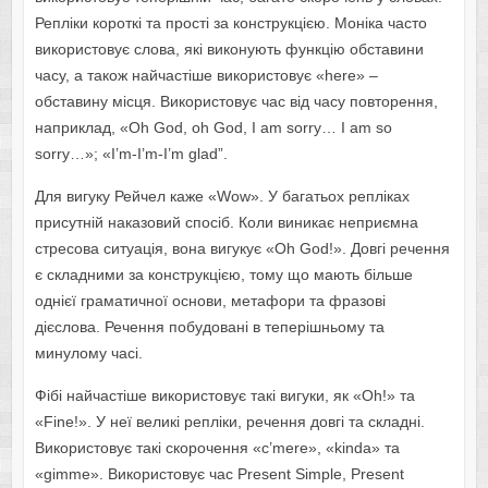
Репліки короткі та прості за конструкцією. Моніка часто
використовує слова, які виконують функцію обставини
часу, а також найчастіше використовує «here» –
обставину місця. Використовує час від часу повторення,
наприклад, «Oh God, oh God, I am sorry… I am so
sorry…»; «I’m-I’m-I’m glad”.
Для вигуку Рейчел каже «Wow». У багатьох репліках
присутній наказовий спосіб. Коли виникає неприємна
стресова ситуація, вона вигукує «Oh God!». Довгі речення
є складними за конструкцією, тому що мають більше
однієї граматичної основи, метафори та фразові
дієслова. Речення побудовані в теперішньому та
минулому часі.
Фібі найчастіше використовує такі вигуки, як «Oh!» та
«Fine!». У неї великі репліки, речення довгі та складні.
Використовує такі скорочення «c’mere», «kinda» та
«gimme». Використовує час Present Simple, Present