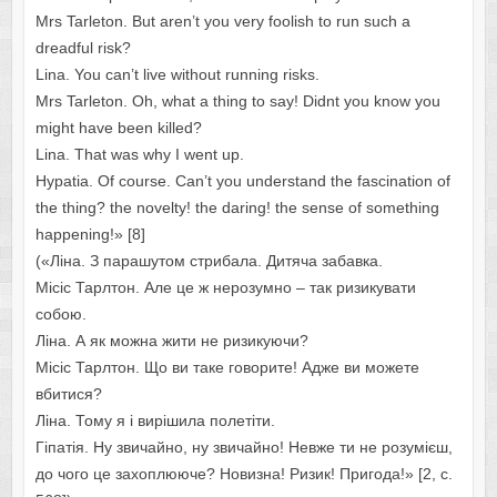
Mrs Tarleton. But aren’t you very foolish to run such a
dreadful risk?
Lina. You can’t live without running risks.
Mrs Tarleton. Oh, what a thing to say! Didnt you know you
might have been killed?
Lina. That was why I went up.
Hypatia. Of course. Can’t you understand the fascination of
the thing? the novelty! the daring! the sense of something
happening!» [8]
(«Ліна. З парашутом стрибала. Дитяча забавка.
Місіс Тарлтон. Але це ж нерозумно – так ризикувати
собою.
Ліна. А як можна жити не ризикуючи?
Місіс Тарлтон. Що ви таке говорите! Адже ви можете
вбитися?
Ліна. Тому я і вирішила полетіти.
Гіпатія. Ну звичайно, ну звичайно! Невже ти не розумієш,
до чого це захоплююче? Новизна! Ризик! Пригода!» [2, с.