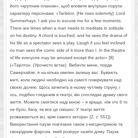
його «крупним планом», щоб вловити внутрішні порухи
характеру персонажа: «Tarleton. [He rises solemnly]. Lord
Summerhays: I ask you to excuse me for a few moments.
There are times when a man needs to meditate in solitude
on his destiny. A chord is touched; and he sees the drama of
his life as a spectator sees a play. Laugh if you feel inclined:
no man sees the comic side of it more than I. In the theatre
of life everyone may be amused except the actor» [8]
(«Тарлтон. (Урочисто встає). Вибачте мене, лорде
Самерхайзе, я на кілька хвилин залишу вас. Бувають
миті, коли людині необхідно на самоті поміркувати над
своєю долею. Щось зачепить в ньому чутливу струну, і
ось, подібно глядачеві в театрі, він споглядає драму свого
життя. Можете сміятися наді мною – я краще, ніж хто б то
не було, бачу, як все це смішно. У театрі життя
розважаються всі, крім самого актора» [2, с. 551]).
Використання паузи пов’язане також з ексцентрикою та
своєрідним фарсом, який розігрує хазяїн дому. Пауза