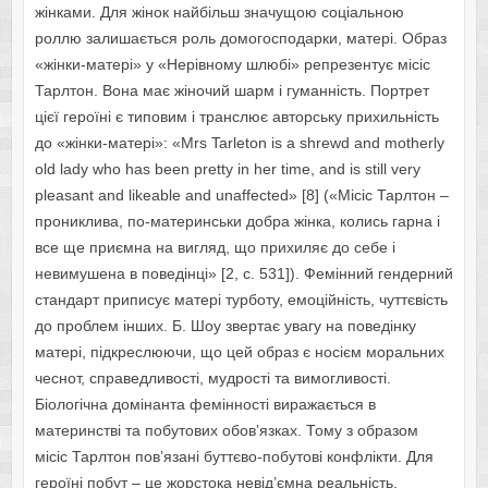
жінками. Для жінок найбільш значущою соціальною
роллю залишається роль домогосподарки, матері. Образ
«жінки-матері» у «Нерівному шлюбі» репрезентує місіс
Тарлтон. Вона має жіночий шарм і гуманність. Портрет
цієї героїні є типовим і транслює авторську прихильність
до «жінки-матері»: «Mrs Tarleton is a shrewd and motherly
old lady who has been pretty in her time, and is still very
pleasant and likeable and unaffected» [8] («Місіс Тарлтон –
прониклива, по-материнськи добра жінка, колись гарна і
все ще приємна на вигляд, що прихиляє до себе і
невимушена в поведінці» [2, с. 531]). Фемінний гендерний
стандарт приписує матері турботу, емоційність, чуттєвість
до проблем інших. Б. Шоу звертає увагу на поведінку
матері, підкреслюючи, що цей образ є носієм моральних
чеснот, справедливості, мудрості та вимогливості.
Біологічна домінанта фемінності виражається в
материнстві та побутових обов’язках. Тому з образом
місіс Тарлтон пов’язані буттєво-побутові конфлікти. Для
героїні побут – це жорстока невід’ємна реальність.