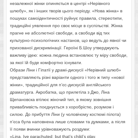
незалежної жінки опиняється в центрі «Нерівного
шлюбу», як і інших творів цього періоду. «Нова жінка» в
пошуках самоідентичності руйнує правила, стереотипи,
традиційні уявлення про своє місце в суспільстві. Жінка
прагне не абсолютної свободи, а свободи від тих
культурно-психологічних настанов, що ведуть до явної чи
прихованої дискримінації. Героїні Б.Шоу утверджують
важливу ідею: кожна людина встановлює ту міру свободи,
за якої їй буде комфортно існувати.
Образи Ліни і Гіпатії у драмі-дискусії «Нерівний шлюб»
представляють різні варіанти одного і того ж типу «нової
жінки», традиційної для п’єс-дискусій англійського
драматурга. Акробатка, що прилетіла з Джо, Ліна
Щепановска втілює жіночий тип, в якому зовнішня
привабливість поєднується з хоробрістю, розумом і
силою. До прибуття Ліни (у чоловічому костюмі пілота)
п’єса була наповнена лише словами та думками, а після
її появи вчинки урівноважують роздуми:
«Lina. Ive parachuted; but that’s child’s play.