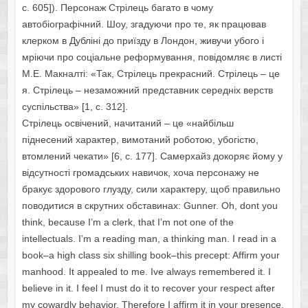
с. 605]). Персонаж Стрілець багато в чому
автобіографічний. Шоу, згадуючи про те, як працював
клерком в Дубліні до приїзду в Лондон, живучи убого і
мріючи про соціальне реформування, повідомляє в листі
М.Е. Макналті: «Так, Стрілець прекрасний. Стрілець – це
я. Стрілець – незаможний представник середніх верств
суспільства» [1, c. 312].
Стрілець освічений, начитаний – це «найбільш
піднесений характер, вимотаний роботою, убогістю,
втомлений чекати» [6, c. 177]. Самерхайз докоряє йому у
відсутності громадських навичок, хоча персонажу не
бракує здорового глузду, сили характеру, щоб правильно
поводитися в скрутних обставинах: Gunner. Oh, dont you
think, because I’m a clerk, that I’m not one of the
intellectuals. I’m a reading man, a thinking man. I read in a
book–a high class six shilling book–this precept: Affirm your
manhood. It appealed to me. Ive always remembered it. I
believe in it. I feel I must do it to recover your respect after
my cowardly behavior. Therefore I affirm it in your presence.