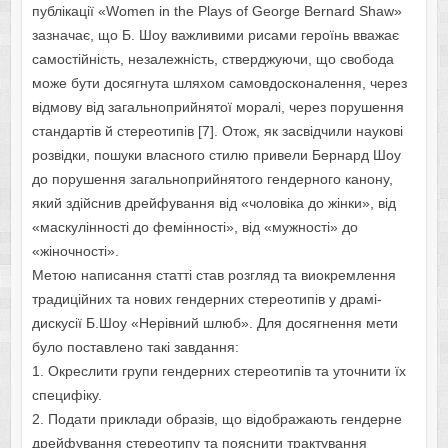
публікації «Women in the Plays of George Bernard Shaw»
зазначає, що Б. Шоу важливими рисами героїнь вважає
самостійність, незалежність, стверджуючи, що свобода
може бути досягнута шляхом самовдосконалення, через
відмову від загальноприйнятої моралі, через порушення
стандартів й стереотипів [7]. Отож, як засвідчили наукові
розвідки, пошуки власного стилю привели Бернард Шоу
до порушення загальноприйнятого гендерного канону,
який здійснив дрейфування від «чоловіка до жінки», від
«маскулінності до фемінності», від «мужності» до
«жіночності».
Метою написання статті став розгляд та виокремлення
традиційних та нових гендерних стереотипів у драмі-
дискусії Б.Шоу «Нерівний шлюб». Для досягнення мети
було поставлено такі завдання:
1. Окреслити групи гендерних стереотипів та уточнити їх
специфіку.
2. Подати приклади образів, що відображають гендерне
дрейфування стереотипу та пояснити трактування