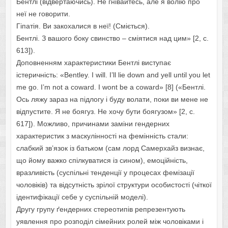
Бентлі (відвертаючись). Не гнівайтесь, але я волію про
неї не говорити.
Гіпатія. Ви закохалися в неї! (Сміється).
Бентлі. З вашого боку свинство – сміятися над цим» [2, с.
613]).
Доповненням характеристики Бентлі виступає
істеричність: «Bentley. I will. I’ll lie down and yell until you let
me go. I’m not a coward. I wont be a coward» [8] («Бентлі.
Ось ляжу зараз на підлогу і буду волати, поки ви мене не
відпустите. Я не боягуз. Не хочу бути боягузом» [2, c.
617]). Можливо, причинами заміни гендерних
характеристик з маскулінності на фемінність стали:
слабкий зв’язок із батьком (сам лорд Самерхайз визнає,
що йому важко спілкуватися із сином), емоційність,
вразливість (суспільні тенденції у процесах фемізації
чоловіків) та відсутність зрілої структури особистості (чіткої
ідентифікації себе у суспільній моделі).
Другу групу ґендерних стереотипів репрезентують
уявлення про розподіл сімейних ролей між чоловіками і