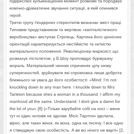
підкреслює кульмінаційний момент розмови та породжує
комічно-драматичне звучання ситуації, в якій опинився
герой.
Третю групу ґендерних стереотипів визначає зміст праці.
Типовим представником та жертвою «капіталістичного
виробництва» виступає Стрілець. Картина його ціннісних
орієнтацій характеризується нестійкістю та хиткістю
матеріального положення. Революціонер-марксист, що
розмахує пістолетом, у Б.Шоу проповідує буржуазну
мораль. Матеріальний чинник спричиняє цілу низку
суперечностей, зруйнувати які спроможна лише доброта
ближнього чи увага до його особистості: «Mind: I’m not
knuckling down to any man here. I knuckle down to Mrs
Tarleton because shes a woman in a thousand. I affirm my
manhood all the same. Understand: I dont give a damn for
the lot of you» [8] («Тільки зарубайте собі на носі – мене
тут ні один чоловік не здолав. Місіс Тарлтон здолала,
вірно, але таких жінок, як вона, одна на тисячу. І все одно
я стверджую свою особистість. А ви всі нічого не варті» [2,