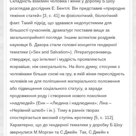
Складність взаємин чоловіка і жінки у доробку Б.Шоу
розглядав дослідник Е. Бентлі. Він представив «природне
тяжіння статей» [3, с. 41] як фізіологічний, біологічний
факт. Такий підхід, що здавався недопустимим для
більшості сучасників, драматург поставив вище за
загальноприйняті погляди. Іншим аспектом роздумів
науковця Б. Дакора стали головні концепти гендерної
тематики («Sex and Salvation»). Літературознавець
стверджує, що інтелект і мудрість проявляються
яскравіше, ніж сексуальність. На його думку, стосунки з
чоловіками більше схожі на гру, в якій жінки переслідують
чоловіків не для поліпшення матеріального положення
або підвищення соціального статусу, а заради
продовження роду і створення нового покоління
«надлюдей» (Енн – «Людина і надлюдина»; Ліна –
«Нерівний шлюб» і ін.). Тому в ранніх творах
спостерігається високий ступінь еротизму [5, с. 112].
Характерно, що до гендерної тематики у доробку Б.Шоу
звернулися М.Морган та С.Джейн. Так, С.Джейн к