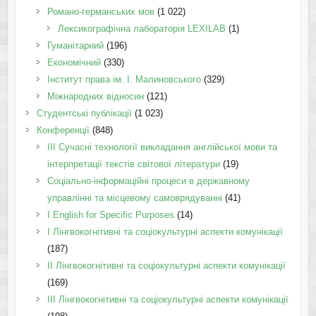
Романо-германських мов
(1 022)
Лексикографічна лабораторія LEXILAB
(1)
Гуманітарний
(196)
Економічний
(330)
Інститут права ім. І. Малиновського
(329)
Міжнародних відносин
(121)
Студентські публікації
(1 023)
Конференції
(848)
III Сучасні технології викладання англійської мови та
інтерпретації текстів світової літератури
(19)
Соціально-інформаційні процеси в державному
управлінні та місцевому самоврядуванні
(41)
І English for Specific Purposes
(14)
I Лінгвокогнітивні та соціокультурні аспекти комунікації
(187)
IІ Лінгвокогнітивні та соціокультурні аспекти комунікації
(169)
IІI Лінгвокогнітивні та соціокультурні аспекти комунікації