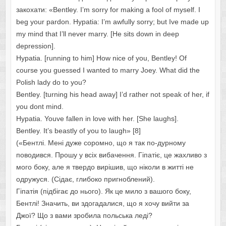
закохати: «Bentley. I’m sorry for making a fool of myself. I
beg your pardon. Hypatia: I’m awfully sorry; but Ive made up
my mind that I’ll never marry. [He sits down in deep
depression].
Hypatia. [running to him] How nice of you, Bentley! Of
course you guessed I wanted to marry Joey. What did the
Polish lady do to you?
Bentley. [turning his head away] I’d rather not speak of her, if
you dont mind.
Hypatia. Youve fallen in love with her. [She laughs].
Bentley. It’s beastly of you to laugh» [8]
(«Бентлі. Мені дуже соромно, що я так по-дурному
поводився. Прошу у всіх вибачення. Гіпатіє, це жахливо з
мого боку, але я твердо вирішив, що ніколи в житті не
одружуся. (Сідає, глибоко пригноблений).
Гіпатія (підбігає до нього). Як це мило з вашого боку,
Бентлі! Значить, ви здогадалися, що я хочу вийти за
Джої? Що з вами зробила польська леді?