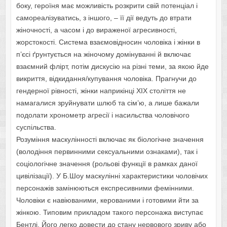
боку, героїня має можливість розкрити свій потенціал і
самореалізуватись, з іншого, – її дії ведуть до втрати
жіночності, а часом і до вираженої агресивності,
жорстокості. Система взаємовідносин чоловіка і жінки в
п’єсі ґрунтується на жіночому домінуванні й включає
взаємний флірт, потім дискусію на різні теми, за якою йде
викриття, відкидання/купування чоловіка. Прагнучи до
гендерної рівності, жінки наприкінці ХIХ століття не
намагалися зруйнувати шлюб та сім’ю, а лише бажали
подолати хронометр агресії і насильства чоловічого
суспільства.
Розуміння маскулінності включає як біологічне значення
(володіння первинними сексуальними ознаками), так і
соціологічне значення (рольові функції в рамках даної
цивілізації). У Б.Шоу маскулінні характеристики чоловічих
персонажів замінюються експресивними фемінними.
Чоловіки є навіюваними, керованими і готовими йти за
жінкою. Типовим прикладом такого персонажа виступає
Бентлі. Його легко довести до стану нервового зриву або