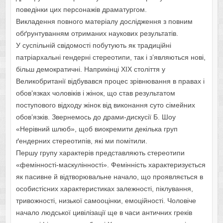
поведінки цих персонажів драматургом.
Викладення повного матеріалу дослідження з повним
обґрунтуванням отриманих наукових результатів.
У суспільній свідомості побутують як традиційні
патріархальні гендерні стереотипи, так і з’являються нові,
більш демократичні. Наприкінці ХIХ століття у
Великобританії відбувався процес зрівнювання в правах і
обов’язках чоловіків і жінок, що став результатом
поступового відходу жінок від виконання суто сімейних
обов’язків. Звернемось до драми-дискусії Б. Шоу
«Нерівний шлюб», щоб виокремити декілька груп
ґендерних стереотипів, які ми помітили.
Першу групу характерів представляють стереотипи
«фемінності-маскулінності». Фемінність характеризується
як пасивне й відтворювальне начало, що проявляється в
особистісних характеристиках залежності, піклування,
тривожності, низької самооцінки, емоційності. Чоловіче
начало людської цивілізації ще в часи античних греків