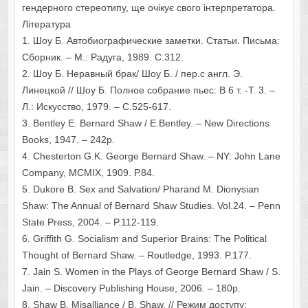
гендерного стереотипу, ще очікує свого інтерпретатора.
Література
1. Шоу Б. Автобиографические заметки. Статьи. Письма:
Сборник. – М.: Радуга, 1989. С.312.
2. Шоу Б. Неравный брак/ Шоу Б. / пер.с англ. Э.
Линецкой // Шоу Б. Полное собрание пьес: В 6 т. -Т. 3. –
Л.: Искусство, 1979. – С.525-617.
3. Bentley E. Bernard Shaw / E.Bentley. – New Directions
Books, 1947. – 242p.
4. Chesterton G.K. George Bernard Shaw. – NY: John Lane
Company, MCMIX, 1909. Р.84.
5. Dukore B. Sex and Salvation/ Pharand M. Dionysian
Shaw: The Annual of Bernard Shaw Studies. Vol.24. – Penn
State Press, 2004. – P.112-119.
6. Griffith G. Socialism and Superior Brains: The Political
Thought of Bernard Shaw. – Routledge, 1993. P.177.
7. Jain S. Women in the Plays of George Bernard Shaw / S.
Jain. – Discovery Publishing House, 2006. – 180p.
8. Shaw B. Misalliance / B. Shaw. // Режим доступу: