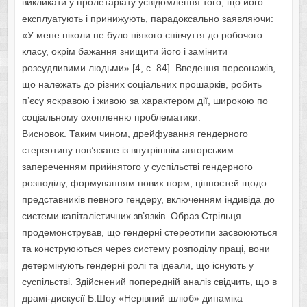
викликати у пролетаріату усвідомлення того, що його
експлуатують і принижують, парадоксально заявляючи:
«У мене ніколи не було ніякого співчуття до робочого
класу, окрім бажання знищити його і замінити
розсудливими людьми» [4, c. 84]. Введення персонажів,
що належать до різних соціальних прошарків, робить
п’єсу яскравою і живою за характером дії, широкою по
соціальному охопленню проблематики.
Висновок. Таким чином, дрейфування гендерного
стереотипу пов’язане із внутрішнім авторським
запереченням прийнятого у суспільстві гендерного
розподілу, формуванням нових норм, цінностей щодо
представників певного гендеру, включенням індивіда до
системи капіталістичних зв’язків. Образ Стрільця
продемонстрував, що гендерні стереотипи засвоюються
та конструюються через систему розподілу праці, вони
детермінують гендерні ролі та ідеали, що існують у
суспільстві. Здійснений попередній аналіз свідчить, що в
драмі-дискусії Б.Шоу «Нерівний шлюб» динаміка