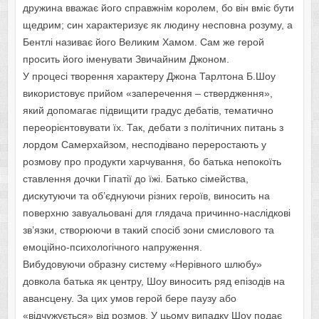
дружина вважає його справжнім королем, бо він вміє бути
щедрим; син характеризує як людину несповна розуму, а
Бентлі називає його Великим Хамом. Сам же герой
просить його іменувати Звичайним Джоном.
У процесі творення характеру Джона Тарлтона Б.Шоу
використовує прийом «заперечення – ствердження»,
який допомагає підвищити градус дебатів, тематично
переорієнтовувати їх. Так, дебати з політичних питань з
лордом Самерхайзом, несподівано переростають у
розмову про продукти харчування, бо батька непокоїть
ставлення дочки Гіпатії до їжі. Батько сімейства,
дискутуючи та об’єднуючи різних героїв, виносить на
поверхню завуальовані для глядача причинно-наслідкові
зв’язки, створюючи в такий спосіб зони смислового та
емоційно-психологічного напруження.
Вибудовуючи образну систему «Нерівного шлюбу»
довкола батька як центру, Шоу виносить ряд епізодів на
авансцену. За цих умов герой бере паузу або
«відчужується» від розмов. У цьому випадку Шоу подає