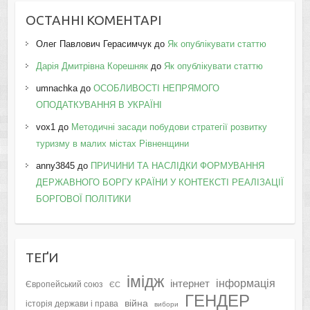
ОСТАННІ КОМЕНТАРІ
Олег Павлович Герасимчук
до
Як опублікувати статтю
Дарія Дмитрівна Корешняк
до
Як опублікувати статтю
umnachka
до
ОСОБЛИВОСТІ НЕПРЯМОГО
ОПОДАТКУВАННЯ В УКРАЇНІ
vox1
до
Методичні засади побудови стратегії розвитку
туризму в малих містах Рівненщини
anny3845
до
ПРИЧИНИ ТА НАСЛІДКИ ФОРМУВАННЯ
ДЕРЖАВНОГО БОРГУ КРАЇНИ У КОНТЕКСТІ РЕАЛІЗАЦІЇ
БОРГОВОЇ ПОЛІТИКИ
ТЕҐИ
імідж
інформація
інтернет
Європейський союз
ЄС
ГЕНДЕР
війна
історія держави і права
вибори