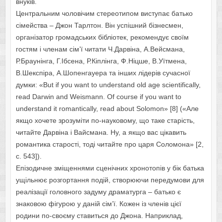
внуків.
Центральним чоловічим стереотипом виступає батько
сімейства – Джон Тарлтон. Він успішний бізнесмен,
організатор громадських бібліотек, рекомендує своїм
гостям і членам сім’ї читати Ч.Дарвіна, А.Вейсмана,
Р.Браунінга, Г.Ібсена, Р.Кіплінга, Ф.Ніцше, В.Уїтмена,
В.Шекспіра, А.Шопенгауера та інших лідерів сучасної
думки: «But if you want to understand old age scientifically,
read Darwin and Weismann. Of course if you want to
understand it romantically, read about Solomon» [8] («Але
якщо хочете зрозуміти по-науковому, що таке старість,
читайте Дарвіна і Вайсмана. Ну, а якщо вас цікавить
романтика старості, тоді читайте про царя Соломона» [2,
с. 543]).
Епізодичне зміщеннями сценічних хронотопів у бік батька
ущільнює розгортання подій, створюючи передумови для
реалізації головного задуму драматурга – батько є
знаковою фігурою у даній сім’ї. Кожен із членів цієї
родини по-своєму ставиться до Джона. Наприклад,