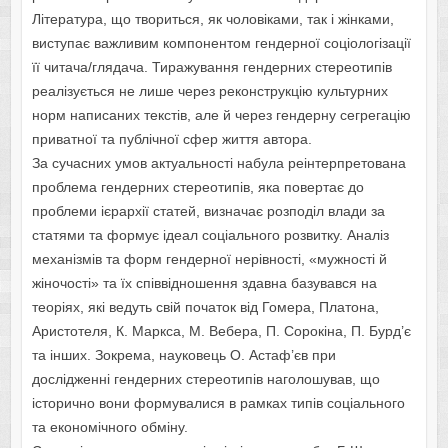
Література, що твориться, як чоловіками, так і жінками,
виступає важливим компонентом гендерної соціологізації
її читача/глядача. Тиражування гендерних стереотипів
реалізується не лише через реконструкцію культурних
норм написаних текстів, але й через гендерну сегрегацію
приватної та публічної сфер життя автора.
За сучасних умов актуальності набула реінтерпретована
проблема гендерних стереотипів, яка повертає до
проблеми ієрархії статей, визначає розподіл влади за
статями та формує ідеал соціального розвитку. Аналіз
механізмів та форм гендерної нерівності, «мужності й
жіночості» та їх співвідношення здавна базувався на
теоріях, які ведуть свій початок від Гомера, Платона,
Аристотеля, К. Маркса, М. Вебера, П. Сорокіна, П. Бурд’є
та інших. Зокрема, науковець О. Астаф’єв при
дослідженні гендерних стереотипів наголошував, що
історично вони формувалися в рамках типів соціального
та економічного обміну.