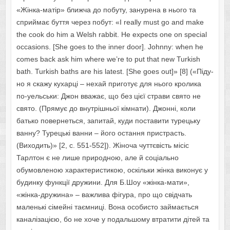
«Жінка-матір» ближча до побуту, занурена в нього та
сприймає буття через побут: «I really must go and make
the cook do him a Welsh rabbit. He expects one on special
occasions. [She goes to the inner door]. Johnny: when he
comes back ask him where we’re to put that new Turkish
bath. Turkish baths are his latest. [She goes out]» [8] («Піду-
но я скажу кухарці – нехай приготує для нього кролика
по-уельськи: Джон вважає, що без цієї страви свято не
свято. (Прямує до внутрішньої кімнати). Джонні, коли
батько повернеться, запитай, куди поставити турецьку
ванну? Турецькі ванни – його остання пристрасть.
(Виходить)» [2, с. 551-552]). Жіноча чуттєвість місіс
Тарлтон є не лише природною, але й соціально
обумовленою характеристикою, оскільки жінка виконує у
будинку функції дружини. Для Б.Шоу «жінка-мати»,
«жінка-дружина» – важлива фігура, про що свідчать
маленькі сімейні таємниці. Вона особисто займається
каналізацією, бо не хоче у подальшому втратити дітей та