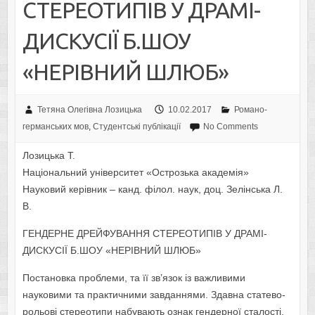
СТЕРЕОТИПІВ У ДРАМІ-
ДИСКУСІЇ Б.ШОУ
«НЕРІВНИЙ ШЛЮБ»
Тетяна Олегівна Лозицька
10.02.2017
Романо-
германських мов
,
Студентські публікації
No Comments
Лозицька Т.
Національний університет «Острозька академія»
Науковий керівник – канд. філол. наук, доц. Зелінська Л.
В.
ГЕНДЕРНЕ ДРЕЙФУВАННЯ СТЕРЕОТИПІВ У ДРАМІ-
ДИСКУСІЇ Б.ШОУ «НЕРІВНИЙ ШЛЮБ»
Постановка проблеми, та її зв’язок із важливими
науковими та практичними завданнями. Здавна статево-
рольові стереотипи набувають ознак гендерної сталості.