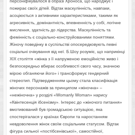
персоніфікувалося в образі Хроноса, що народжує і
пожирає своїх дітей. Відтак маскулінність, навпаки,
асоціюється з активними характеристиками, такими як
агресивність, домінантність, впевненність у собі, логічне
мислення, здатність до лідерства. Маскулінність та
фемінність є соціально-конструйованими поняттями.
Жіночу поведінку в суспільстві опосередковують певні
соціальні очікування від неї. Б.Шоу розуміє, що наприкінці
ХIХ століття «жінка з її напруженою емоційністю живо і
безпосередньо вбирає особливості свого часу, значною
мірою обганяючи його» і трансформує гендерний
стереотип. Підтвердженням цьому стала класифікація
жіночих персонажів за принципом «жіночна» –
«нежіночна» у розділі «Womanly Woman» нарису
«Квінтесенція ібсенізму». Інтерес до «жіночого питання»
вмотивований був громадською ситуацією, яка
спостерігалася у країнах Європи та наростанням
невдоволення жінок своїм соціальним статусом. Відтак
фігура сильної «постібсенівської», самостійної,