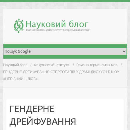
Skip
to
content
Науковий блоґ
Факультети/інститути
Романо-германських мов
ГЕНДЕРНЕ ДРЕЙФУВАННЯ СТЕРЕОТИПІВ У ДРАМІ-ДИСКУСІЇ Б.ШОУ
«НЕРІВНИЙ ШЛЮБ»
ГЕНДЕРНЕ
ДРЕЙФУВАННЯ