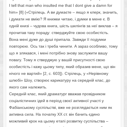
I tell that man who insulted me that I dont give a damn for
him» [8] («Стрілець. А ви думаєте – якщо я клерк, значить,
і думати не вмію? Я книжки читаю, і думки в мене є. В
одній книзі – чудова книга, шість шилінгів за неї виклав – я
прочитав таку пораду: стверджуйте свою особистість.
Вона мені дуже до душі припала. Завжди її подумки
повторюю. Ось так і треба чинити. А зараз особливо, тому
що я злякався, і мені потрібно знову заслужити вашу
повагу. Тому я стверджую у вашій присутності свою
особистість і кажу цьому типу, який образив мене, що він
нічого не вартий» [2, с. 603]). Стрілець, у «Нерівному
шлюбі» Шоу, створює карикатуру на середній клас, до
якого сам належить.
Середній клас, який драматург вважав провідником
соціалістичних ідей в період своєї активної участі у
Фабіанському суспільстві, вже не розглядається ним як
активна сила. На початку XX ст. він бачить єдино
можливий крок на цьому етапі розвитку суспільства –