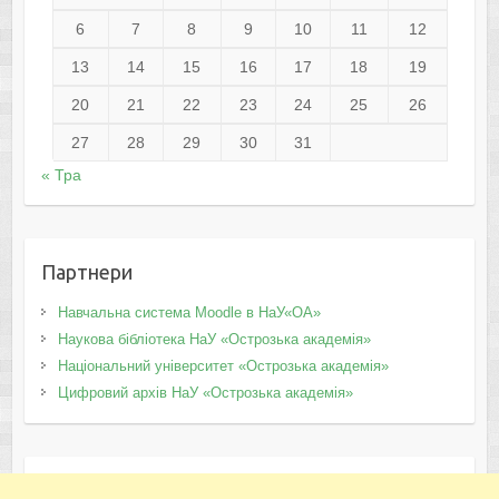
6
7
8
9
10
11
12
13
14
15
16
17
18
19
20
21
22
23
24
25
26
27
28
29
30
31
« Тра
Партнери
Навчальна система Moodle в НаУ«ОА»
Наукова бібліотека НаУ «Острозька академія»
Національний університет «Острозька академія»
Цифровий архів НаУ «Острозька академія»