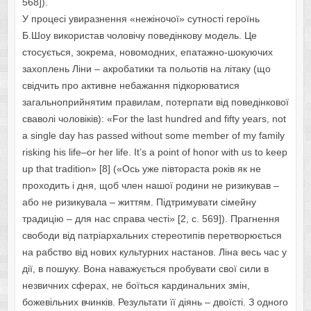
568]).
У процесі увиразнення «нежіночої» сутності героїнь
Б.Шоу використав чоловічу поведінкову модель. Це
стосується, зокрема, новомодних, епатажно-шокуючих
захоплень Ліни – акробатики та польотів на літаку (що
свідчить про активне небажання підкорюватися
загальноприйнятим правилам, потерпати від поведінкової
сваволі чоловіків): «For the last hundred and fifty years, not
a single day has passed without some member of my family
risking his life–or her life. It’s a point of honor with us to keep
up that tradition» [8] («Ось уже півтораста років як не
проходить і дня, щоб член нашої родини не ризикував –
або не ризикувала – життям. Підтримувати сімейну
традицію – для нас справа честі» [2, с. 569]). Прагнення
свободи від патріархальних стереотипів перетворюється
на рабство від нових культурних настанов. Ліна весь час у
дії, в пошуку. Вона наважується пробувати свої сили в
незвичних сферах, не боїться кардинальних змін,
божевільних вчинків. Результати її діянь – двоїсті. З одного