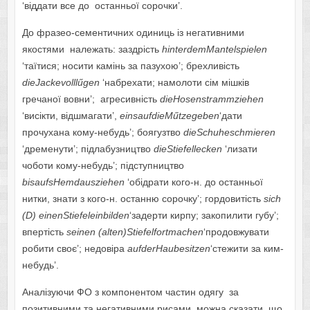
‘віддати все до останньої сорочки’.
До фразео-сементичних одиниць із негативними
якостями належать: заздрість
hinterdemMantelspielen
‘таїтися; носити камінь за пазухою’; брехливість
dieJackevolll
ű
gen
‘набрехати; намолоти сім мішків
гречаної вовни’; агресивність
dieHosenstrammziehen
‘висікти, відшмагати’,
einsaufdieM
ű
tzegeben
‘дати
прочухана кому-небудь’; боягузтво
dieSchuheschmieren
‘дременути’; підлабузництво
dieStiefellecken
‘лизати
чоботи кому-небудь’; підступництво
bisaufsHemdausziehen
‘обідрати кого-н. до останньої
нитки, знати з кого-н. останню сорочку’; гордовитість
sich
(
D
)
einenStiefeleinbilden
‘задерти кирпу; закопилити губу’;
впертість
seinen
(
alten
)
Stiefelfortmachen
‘продовжувати
робити своє’; недовіра
aufderHaubesitzen
‘стежити за ким-
небудь’.
Аналізуючи ФО з компонентом частин одягу за
позитивними та негативними рисами, можна сказати, що