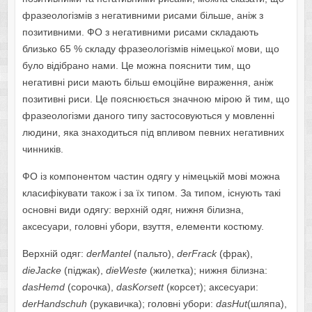
фразеологізмів з негативними рисами більше, аніж з
позитивними. ФО з негативними рисами складають
близько 65 % складу фразеологізмів німецької мови, що
було відібрано нами. Це можна пояснити тим, що
негативні риси мають більш емоційне вираження, аніж
позитивні риси. Це пояснюється значною мірою й тим, що
фразеологізми даного типу застосовуються у мовленні
людини, яка знаходиться під впливом певних негативних
чинників.
ФО із компонентом частин одягу у німецькій мові можна
класифікувати також і за їх типом. За типом, існують такі
основні види одягу: верхній одяг, нижня білизна,
аксесуари, головні убори, взуття, елементи костюму.
Верхній одяг:
derMantel
(пальто),
derFrack
(фрак),
dieJacke
(піджак),
dieWeste
(жилетка); нижня білизна:
dasHemd
(сорочка),
dasKorsett
(корсет); аксесуари:
derHandschuh
(рукавичка); головні убори:
dasHut
(шляпа),