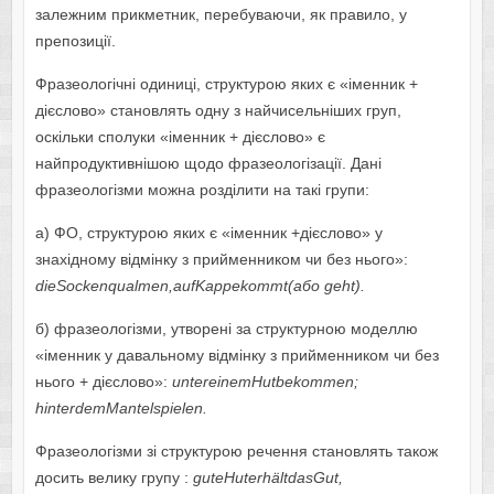
залежним прикметник, перебуваючи, як правило, у
препозиції.
Фразеологічні одиниці, структурою яких є «іменник +
дієслово» становлять одну з найчисельніших груп,
оскільки сполуки «іменник + дієслово» є
найпродуктивнішою щодо фразеологізації. Дані
фразеологізми можна розділити на такі групи:
а) ФО, структурою яких є «іменник +дієслово» у
знахідному відмінку з прийменником чи без нього»:
dieSockenqualmen,
aufKappekommt(або
geht
).
б) фразеологізми, утворені за структурною моделлю
«іменник у давальному відмінку з прийменником чи без
нього + дієслово»:
untereinemHutbekommen;
hinterdemMantelspielen.
Фразеологізми зі структурою речення становлять також
досить велику групу :
guteHuterhӓ
ltdasGut
,