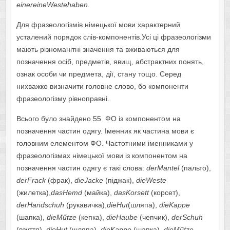
einereineWestehaben.
Для фразеологізмів німецької мови характерний
усталений порядок слів-компонентів.Усі ці фразеологізми
мають різноманітні значення та вживаються для
позначення осіб, предметів, явищ, абстрактних понять,
ознак особи чи предмета, дії, стану тощо. Серед
нихважко визначити головне слово, бо компоненти
фразеологізму рівноправні.
Всього було знайдено 55 ФО із компонентом на
позначення частин одягу. Іменник як частина мови є
головним елементом ФО. Частотними іменниками у
фразеологізмах німецької мови із компонентом на
позначення частин одягу є такі слова:
derMantel
(пальто),
derFrack
(фрак),
dieJacke
(піджак),
dieWeste
(жилетка),
dasHemd
(майка),
dasKorsett
(корсет),
derHandschuh
(рукавичка),
dieHut
(шляпа),
dieKappe
(шапка),
dieM
ű
tze
(кепка),
dieHaube
(чепчик),
derSchuh
(взуття),
dieHut
(шляпа),
dieKappe
(шапка),
dieM
ű
tze