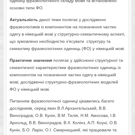
одиниці фразеологічного складу мови та встановлено
основні типи ФО.
Актуальність
даної теми полягає у дослідженні
фразеологізмів із компонентом на позначення частин
одягу в німецькій мові у структурно-семантичному аспекті,
що зумовлено необхідністю з’ясувати структуру та
семантику фразеологічних одиниць (ФО) у німецькій мові.
Практичне значення
полягає у здійсненні структурної та
семантичної характеристики фразеологічних одиниць із
компонентом на позначення частин одягу в німецькій
мові; дослідженні структурно-фразеологічних моделей
ФО у німецькій мові.
Питанням фразеологічної одиниці цікавились багато
дослідників, серед яких В.Л.Архангельський, В.В.
Виноградов, О.В. Кунін, В.М. Телія, Н.М. Амосова, І.В.
Арнольд, В.В. Виноградов, В.Х. Колінз, А.П. Коуні, О.В.
Кунін, Б.О. Ларін, О.І. Смирницький, які працювали та