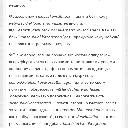
нещиро.
Фразеологізми
dieJackevollhauen
‘нам’яти боки кому-
небудь’
,
dieHosenstrammziehen
‘висікти,
відшмагати’,
denFrackvollhauen
(або
vollschlagen)
‘нам’яти
боки’,
einsaufdieMű
tzegeben
‘дати прочухана кому-небудь’
позначають агресивну поведінку.
ФО з компонентом на позначення частин одягу також
класифікуються за позитивними та негативними рисами
характеру людини.До фразео-семантичних одиниць із
позитивними якостями належать: відкритість
seinenGefű
hlenkeinKorsettanlagen
‘дати волю своїм
почуттям’ ; обережність
mitHandschuhenanfassen
‘обережно, делікатно поводитися’ ; наполегливість
sichaufdieHosensetzen
‘– почати старанно вчитися, засісти
за уроки’ ; відповідальність
unterdenMantelnehmen
‘взяти
кого-небудь під захист’ ; ввічливість
denHutlű
ften
‘вітатися,
розкланюватися’ ; щедрість
dasletzteHemdhergeben