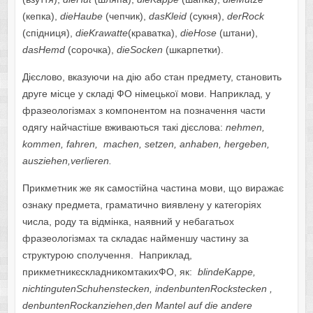
(кепка),
dieHaube
(чепчик),
dasKleid
(сукня),
derRock
(спідниця),
dieKrawatte
(краватка),
dieHose
(штани),
dasHemd
(сорочка),
dieSocken
(шкарпетки).
Дієслово, вказуючи на дію або стан предмету, становить
друге місце у складі ФО німецької мови. Наприклад, у
фразеологізмах з компонентом на позначення части
одягу найчастіше вживаються такі дієслова:
nehmen
,
kommen
,
fahren
,
machen
,
setzen
,
anhaben
,
hergeben
,
ausziehen
,
verlieren
.
Прикметник же як самостійна частина мови, що виражає
ознаку предмета, граматично виявлену у категоріях
числа, роду та відмінка, наявний у небагатьох
фразеологізмах та складає найменшу частину за
структурою сполучення. Наприклад,
прикметникєскладникомтакихФО, як:
blindeKappe,
nichtingutenSchuhenstecken, indenbuntenRockstecken ,
denbuntenRockanziehen
,
den Mantel auf die andere