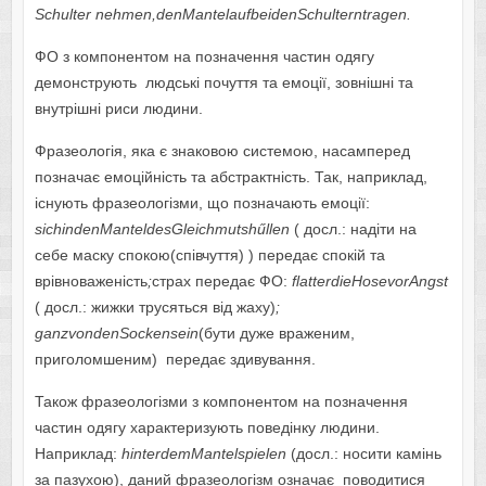
Schulter nehmen
,
denMantelaufbeidenSchulterntragen
.
ФО з компонентом на позначення частин одягу
демонструють людські почуття та емоції, зовнішні та
внутрішні риси людини.
Фразеологія, яка є знаковою системою, насамперед
позначає емоційність та абстрактність. Так, наприклад,
існують фразеологізми, що позначають емоції:
sichindenManteldesGleichmutshű
llen
( досл.: надіти на
себе маску спокою(співчуття) ) передає спокій та
врівноваженість
;
страх передає ФО:
flatterdieHosevorAngst
( досл.: жижки трусяться від жаху)
;
ganzvondenSockensein
(бути дуже враженим,
приголомшеним) передає здивування.
Також фразеологізми з компонентом на позначення
частин одягу характеризують поведінку людини.
Наприклад:
hinterdemMantelspielen
(досл.: носити камінь
за пазухою), даний фразеологізм означає поводитися