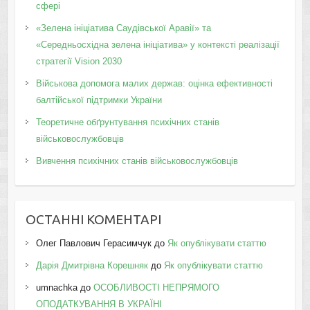
сфері
«Зелена ініціатива Саудівської Аравії» та
«Середньосхідна зелена ініціатива» у контексті реалізації
стратегії Vision 2030
Військова допомога малих держав: оцінка ефективності
балтійської підтримки України
Теоретичне обґрунтування психічних станів
військовослужбовців
Вивчення психічних станів військовослужбовців
ОСТАННІ КОМЕНТАРІ
Олег Павлович Герасимчук
до
Як опублікувати статтю
Дарія Дмитрівна Корешняк
до
Як опублікувати статтю
umnachka
до
ОСОБЛИВОСТІ НЕПРЯМОГО
ОПОДАТКУВАННЯ В УКРАЇНІ