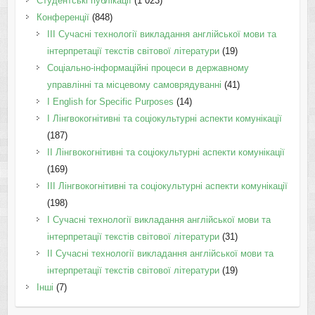
Студентські публікації
(1 023)
Конференції
(848)
III Сучасні технології викладання англійської мови та
інтерпретації текстів світової літератури
(19)
Соціально-інформаційні процеси в державному
управлінні та місцевому самоврядуванні
(41)
І English for Specific Purposes
(14)
I Лінгвокогнітивні та соціокультурні аспекти комунікації
(187)
IІ Лінгвокогнітивні та соціокультурні аспекти комунікації
(169)
IІI Лінгвокогнітивні та соціокультурні аспекти комунікації
(198)
I Cучасні технології викладання англійської мови та
інтерпретації текстів світової літератури
(31)
II Cучасні технології викладання англійської мови та
інтерпретації текстів світової літератури
(19)
Інші
(7)