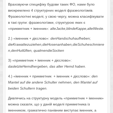
Враховуючи специфіку будови таких ФО, нами було
виокремлено 4 структурних моделі фразеологізмів.
Фразеологічні моделі, у свою чергу, можна класифікувати
в такі групи: фразеологізми, структурою яких є
«прикметник + іменник
»:
alteJackе,
blindeKappе,
alteWeste.
2.) «іменник + дієслово»:
denHandschuhaufheben;
dieKrawattezuziehen,dieHosenanhaben,dieSchuheschmiere
n,denHutlűften, qualmendieSocken
3) «прикметник + іменник + дієслово»:
dasletzteHemdhergeben, das alter Hemd haben.
4.) «іменник + прикметник + іменник + дієслово»:
den
Mantel auf die andere Schulter nehmen, den Mantel auf
beiden Schultern tragen.
Дивлячись на структурну модель «прикметник + іменник»
можна сказати, що у даній моделі прикметника із
іменником, граматично панівним виступає іменник, а