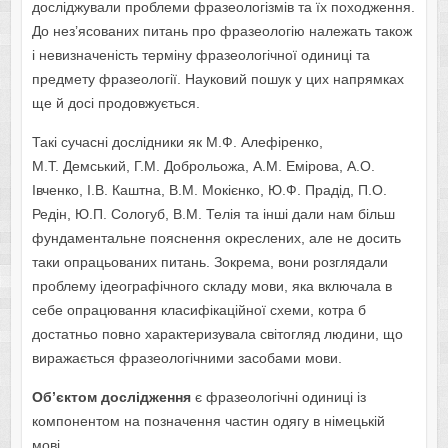
досліджували проблеми фразеологізмів та їх походження.
До нез’ясованих питань про фразеологію належать також
і невизначеність терміну фразеологічної одиниці та
предмету фразеології. Науковий пошук у цих напрямках
ще й досі продовжується.
Такі сучасні дослідники як М.Ф. Алефіренко,
М.Т. Демський, Г.М. Доброльожа, А.М. Емірова, А.О.
Івченко, І.В. Каштна, В.М. Мокієнко, Ю.Ф. Прадід, П.О.
Редін, Ю.П. Сологуб, В.М. Телія та інші дали нам більш
фундаментальне пояснення окреслених, але не досить
таки опрацьованих питань. Зокрема, вони розглядали
проблему ідеографічного складу мови, яка включала в
себе опрацювання класифікаційної схеми, котра б
достатньо повно характеризувала світогляд людини, що
виражається фразеологічними засобами мови.
Об’єктом дослідження
є фразеологічні одиниці із
компонентом на позначення частин одягу в німецькій
мові.