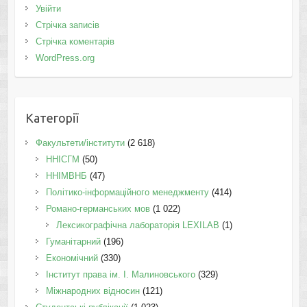
Увійти
Стрічка записів
Стрічка коментарів
WordPress.org
Категорії
Факультети/інститути
(2 618)
ННІСГМ
(50)
ННІМВНБ
(47)
Політико-інформаційного менеджменту
(414)
Романо-германських мов
(1 022)
Лексикографічна лабораторія LEXILAB
(1)
Гуманітарний
(196)
Економічний
(330)
Інститут права ім. І. Малиновського
(329)
Міжнародних відносин
(121)