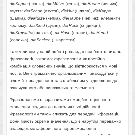
dieKappe
(шапка),
dieMű
tze
(кепка),
dieHaube
(чепчик);
взуття:
derSchuh
(взуття),
dieHut
(шляпа),
dieKappe
(шапка),
dieMű
tze
(кепка),
dieHaube
(чепчик); елементи
костюму:
dasKleid
(сукня),
derRock
(спідниця),
dieKrawatte
(краватка),
dieHose
(штани),
dasHemd
(сорочка),
dieSocken
(шкарпетки).
Таким чином у даній роботі розглядалося багато питань
фразеології, зокрема: фразеологізм як постійна
комбінація словесних знаків, що відтворюються у мові
носіїв. Він є граматично організованим, знаходиться у
відомій послідовності та є стабільним у відношенні до
означуваного або виражального елемента.
Фразеологізми є виразниками емоційно-оціночного
ставлення людини до навколишньої дійсності.
Фразеологізми також служать для передачі інформації.
Вони мають окреме значення, що є набутим переважно
внаслідок метафоричного переосмислення