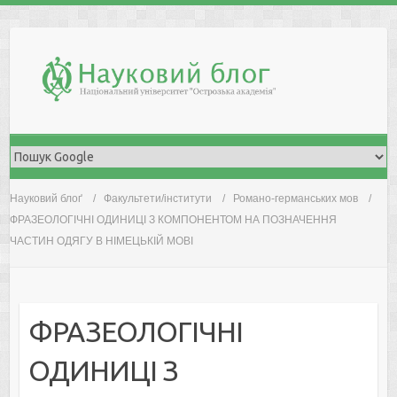
Skip
to
content
Науковий блоґ
Факультети/інститути
Романо-германських мов
ФРАЗЕОЛОГІЧНІ ОДИНИЦІ З КОМПОНЕНТОМ НА ПОЗНАЧЕННЯ
ЧАСТИН ОДЯГУ В НІМЕЦЬКІЙ МОВІ
ФРАЗЕОЛОГІЧНІ
ОДИНИЦІ З