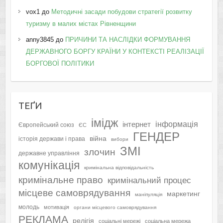
vox1
до
Методичні засади побудови стратегії розвитку
туризму в малих містах Рівненщини
anny3845
до
ПРИЧИНИ ТА НАСЛІДКИ ФОРМУВАННЯ
ДЕРЖАВНОГО БОРГУ КРАЇНИ У КОНТЕКСТІ РЕАЛІЗАЦІЇ
БОРГОВОЇ ПОЛІТИКИ
ТЕҐИ
імідж
інформація
інтернет
Європейський союз
ЄС
ГЕНДЕР
війна
історія держави і права
вибори
ЗМІ
злочин
державне управління
комунікація
кримінальна відповідальність
кримінальне право
кримінальний процес
місцеве самоврядування
маркетинг
маніпуляція
молодь
мотивація
органи місцевого самоврядування
РЕКЛАМА
релігія
соціальні мережі
соціальна мережа