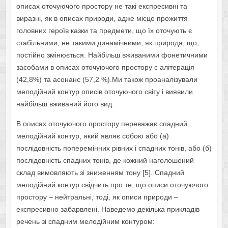
описах оточуючого простору не такі експресивні та
виразні, як в описах природи, адже місце прожиття
головних героїв казки та предмети, що їх оточують є
стабільними, не такими динамічними, як природа, що,
постійно змінюється. Найбільш вживаними фонетичними
засобами в описах оточуючого простору є алітерація
(42,8%) та асонанс (57,2 %).Ми також проаналізували
мелодійний контур описів оточуючого світу і виявили
найбільш вживаний його вид.
В описах оточуючого простору переважає спадний
мелодійний контур, який являє собою або (а)
послідовність поперемінних рівних і спадних тонів, або (б)
послідовність спадних тонів, де кожний наголошений
склад вимовляють зі зниженням тону [5]. Спадний
мелодійний контур свідчить про те, що описи оточуючого
простору – нейтральні, тоді, як описи природи –
експресивно забарвлені. Наведемо декілька прикладів
речень зі спадним мелодійним контуром: