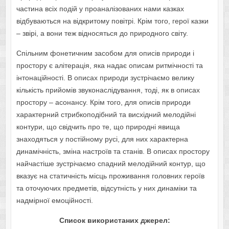
частина всіх подій у проаналізованих нами казках
відбуваються на відкритому повітрі. Крім того, герої казки
– звірі, а вони теж відносяться до природного світу.
Спільним фонетичним засобом для описів природи і
простору є алітерація, яка надає описам ритмічності та
інтонаційності. В описах природи зустрічаємо велику
кількість прийомів звуконаслідування, тоді, як в описах
простору – асонансу. Крім того, для описів природи
характерний стрибкоподібний та висхідний мелодійні
контури, що свідчить про те, що природні явища
знаходяться у постійному русі, для них характерна
динамічність, зміна настроїв та станів. В описах простору
найчастіше зустрічаємо спадний мелодійний контур, що
вказує на статичність місць проживання головних героїв
та оточуючих предметів, відсутність у них динаміки та
надмірної емоційності.
Список використаних джерел: