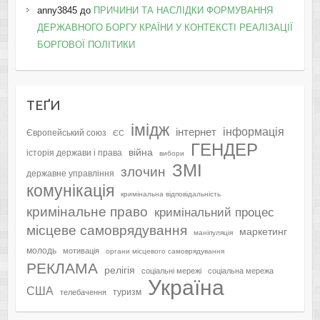
anny3845
до
ПРИЧИНИ ТА НАСЛІДКИ ФОРМУВАННЯ
ДЕРЖАВНОГО БОРГУ КРАЇНИ У КОНТЕКСТІ РЕАЛІЗАЦІЇ
БОРГОВОЇ ПОЛІТИКИ
ТЕҐИ
імідж
інформація
інтернет
Європейський союз
ЄС
ГЕНДЕР
війна
історія держави і права
вибори
ЗМІ
злочин
державне управління
комунікація
кримінальна відповідальність
кримінальне право
кримінальний процес
місцеве самоврядування
маркетинг
маніпуляція
молодь
мотивація
органи місцевого самоврядування
РЕКЛАМА
релігія
соціальні мережі
соціальна мережа
Україна
США
туризм
телебачення