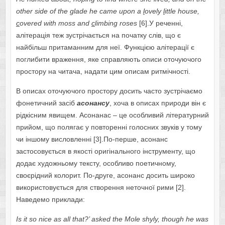
other side of the glade he came upon a
l
ovely
l
ittle house,
c
overed with moss and
c
limbing roses
[6].У реченні,
алітерація теж зустрічається на початку слів, що є
найбільш притаманним для неї. Функцією алітерації є
поглибити враження, яке справляють описи оточуючого
простору на читача, надати цим описам ритмічності.
В описах оточуючого простору досить часто зустрічаємо
фонетичний засіб
асонансу
, хоча в описах природи він є
рідкісним явищем. Асонанас – це особливий літературний
прийом, що полягає у повторенні голосних звуків у тому
чи іншому висловленні [3].По-перше, асонанс
застосовується в якості оригінального інструменту, що
додає художньому тексту, особливо поетичному,
своєрідний колорит. По-друге, асонанс досить широко
використовується для створення неточної рими [2].
Наведемо приклади:
Is it so nice as all that?’ asked the Mole shyly, though he was