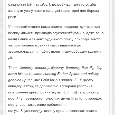
означення (
slim
та
silver
)
, це робиться для того, аби
звернути увагу читача на ці дві характерні для берези
риси.
У проаналізованих нами описах природи, зустрічаємо
велику кількість прикладів
звуконаслідування
, адже воно –
невід’ємний елемент будь-якого опису природи. Часто
автори проаналізованих казок вдаються до
звуконаслідування, аби створити звукообразну картину
дії:
Then
—
flipperty
–
flopperty
,
flipperty
–
flopperty
,
flop
,
flip
,
flop
—
down
his
stairs
came
cunning
Father
Spider
and
quickly
gobbled
up
the
little
Gnat
for
his
supper
[8].
У цьому
випадку, автор, за допомогою алітерації (постійне
повторення приголосних звуків [f], [l], [p]) та асонансу(
постійне повторення голосних звуків [i] та [o] ), передає
поступове, загрозливе наближення
павука.Звуконаслідування у проаналізованих описах