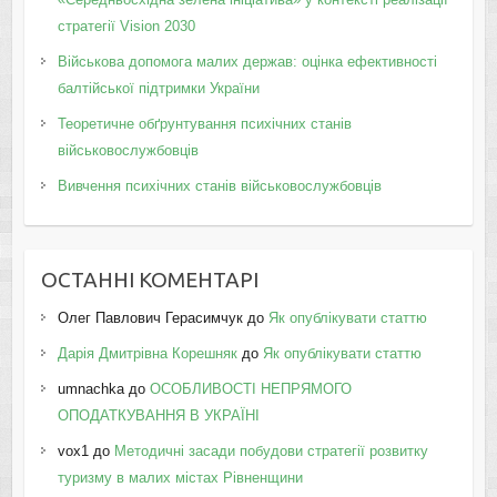
стратегії Vision 2030
Військова допомога малих держав: оцінка ефективності
балтійської підтримки України
Теоретичне обґрунтування психічних станів
військовослужбовців
Вивчення психічних станів військовослужбовців
ОСТАННІ КОМЕНТАРІ
Олег Павлович Герасимчук
до
Як опублікувати статтю
Дарія Дмитрівна Корешняк
до
Як опублікувати статтю
umnachka
до
ОСОБЛИВОСТІ НЕПРЯМОГО
ОПОДАТКУВАННЯ В УКРАЇНІ
vox1
до
Методичні засади побудови стратегії розвитку
туризму в малих містах Рівненщини