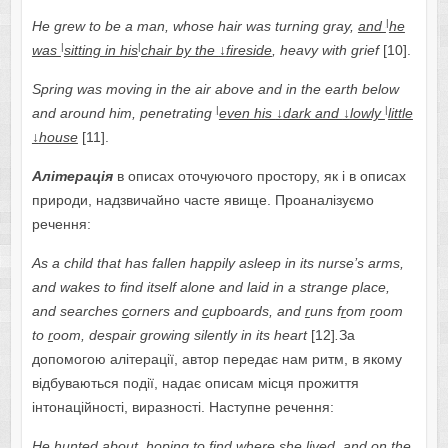
|
He grew to be a man, whose hair was turning gray,
and
he
|
|
was
sitting in his
chair by the
↓
fireside
, heavy with grief
[10].
Spring was moving in the air above and in the earth below
|
|
and around him, penetrating
even his
↓
dark and
↓
lowly
little
↓
house
[11].
Алітерація
в описах оточуючого простору, як і в описах
природи, надзвичайно часте явище. Проаналізуємо
речення:
As a child that has fallen happily asleep in its nurse’s arms,
and wakes to find itself alone and laid in a strange place,
and searches
c
orners and
c
upboards, and
r
uns f
r
om
r
oom
to
r
oom, despair growing silently in its heart
[12]
.
За
допомогою алітерації, автор передає нам ритм, в якому
відбуваються події, надає описам місця прожиття
інтонаційності, виразності. Наступне речення:
He hunted about, hoping to find where she lived, and on the