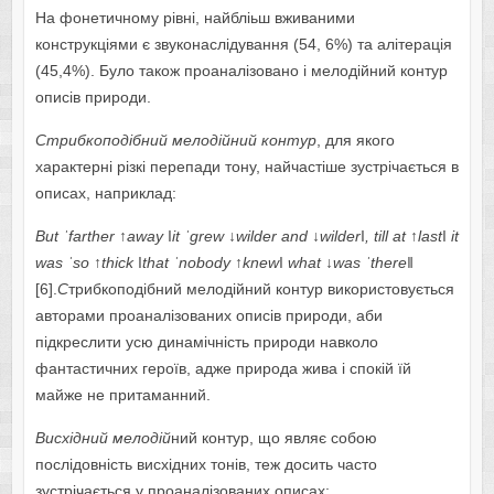
На фонетичному рівні, найбліьш вживаними
конструкціями є звуконаслідування (54, 6%) та алітерація
(45,4%). Було також проаналізовано і мелодійний контур
описів природи.
Стрибкоподібний мелодійний контур
, для якого
характерні різкі перепади тону, найчастіше зустрічається в
описах, наприклад:
But
ˈ
farther
↑
away
ǀ
it
ˈ
grew
↓
wilder
and
↓
wilder
ǀ,
till
at
↑
last
ǀ
it
was
ˈ
so
↑
thick
ǀ
that
ˈ
nobody
↑
knew
ǀ
what
↓
was
ˈ
there
ǁ
[6].
С
трибкоподібний мелодійний контур використовується
авторами проаналізованих описів природи, аби
підкреслити усю динамічність природи навколо
фантастичних героїв, адже природа жива і спокій їй
майже не притаманний.
Висхідний мелодій
ний контур, що являє собою
послідовність висхідних тонів, теж досить часто
зустрічається у проаналізованих описах: