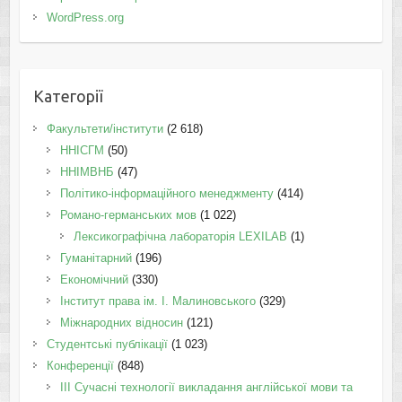
WordPress.org
Категорії
Факультети/інститути
(2 618)
ННІСГМ
(50)
ННІМВНБ
(47)
Політико-інформаційного менеджменту
(414)
Романо-германських мов
(1 022)
Лексикографічна лабораторія LEXILAB
(1)
Гуманітарний
(196)
Економічний
(330)
Інститут права ім. І. Малиновського
(329)
Міжнародних відносин
(121)
Студентські публікації
(1 023)
Конференції
(848)
III Сучасні технології викладання англійської мови та