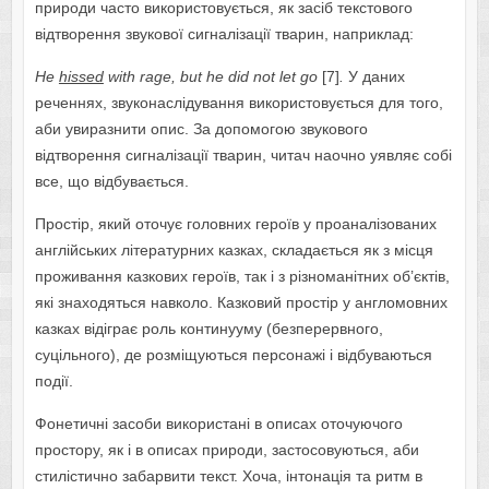
природи часто використовується, як засіб текстового
відтворення звукової сигналізації тварин, наприклад:
He
hissed
with
rage
,
but
he
did
not
let
go
[7]
.
У даних
реченнях, звуконаслідування використовується для того,
аби увиразнити опис. За допомогою звукового
відтворення сигналізації тварин, читач наочно уявляє собі
все, що відбувається.
Простір, який оточує головних героїв у проаналізованих
англійських літературних казках, складається як з місця
проживання казкових героїв, так і з різноманітних об’єктів,
які знаходяться навколо. Казковий простір у англомовних
казках відіграє роль континууму (безперервного,
суцільного), де розміщуються персонажі і відбуваються
події.
Фонетичні засоби використані в описах оточуючого
простору, як і в описах природи, застосовуються, аби
стилістично забарвити текст. Хоча, інтонація та ритм в