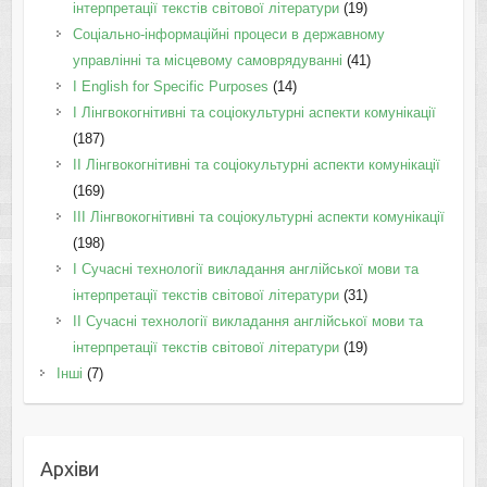
інтерпретації текстів світової літератури
(19)
Соціально-інформаційні процеси в державному
управлінні та місцевому самоврядуванні
(41)
І English for Specific Purposes
(14)
I Лінгвокогнітивні та соціокультурні аспекти комунікації
(187)
IІ Лінгвокогнітивні та соціокультурні аспекти комунікації
(169)
IІI Лінгвокогнітивні та соціокультурні аспекти комунікації
(198)
I Cучасні технології викладання англійської мови та
інтерпретації текстів світової літератури
(31)
II Cучасні технології викладання англійської мови та
інтерпретації текстів світової літератури
(19)
Інші
(7)
Архіви