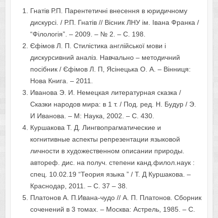
Гнатів Р.П. Парентетичні внесення в юридичному
дискурсі. / Р.П. Гнатів // Вісник ЛНУ ім. Івана Франка /
“Філологія”. – 2009. – № 2. – С. 198.
Єфімов Л. П. Стилістика англійської мови і
дискурсивний аналіз. Навчально – методичний
посібник / Єфімов Л. П, Ясінецька О. А. – Вінниця:
Нова Книга. – 2011.
Иванова Э. И. Немецкая литературная сказка /
Сказки народов мира: в 1 т. / Под. ред. Н. Будур / Э.
И Иванова. – М: Наука, 2002. – С. 430.
Куршакова Т. Д. Лингвопрагматические и
когнитивные аспекты репрезентации языковой
личности в художественном описании природы.
автореф. дис. на получ. степени канд.филол.наук :
спец. 10.02.19 “Теория языка ” / Т. Д Куршакова. –
Краснодар, 2011. – С. 37 – 38.
Платонов А. П.Ивана-чудо // А. П. Платонов. Сборник
соченений в 3 томах. – Москва: Астрель, 1985. – С.