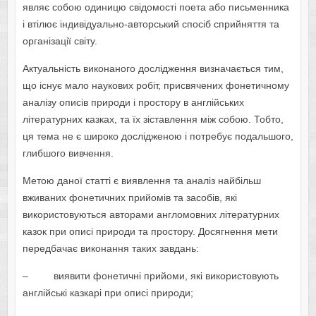
являє собою одиницю свідомості поета або письменника
і втілює індивідуально-авторський спосіб сприйняття та
організації світу.
Актуальність
виконаного дослідження визначається тим,
що існує мало наукових робіт, присвячених фонетичному
аналізу описів природи і простору в англійських
літературних казках, та їх зіставлення між собою. Тобто,
ця тема не є широко дослідженою і потребує подальшого,
глибшого вивчення.
Метою
даної статті є виявлення та аналіз найбільш
вживаних фонетичних прийомів та засобів, які
використовуються авторами англомовних літературних
казок при описі природи та простору. Досягнення мети
передбачає виконання таких завдань:
– виявити фонетичні прийоми, які використовують
англійські казкарі при описі природи;