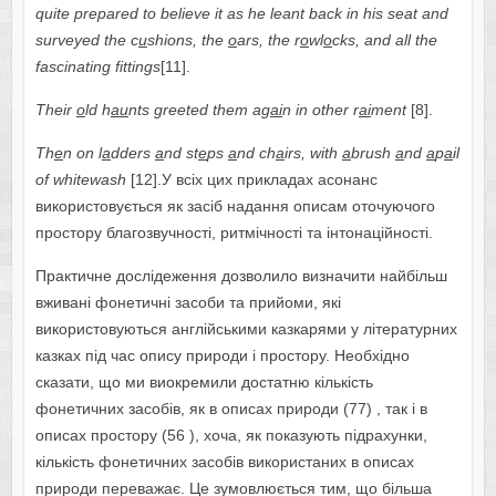
quite prepared to believe it as he leant back in his seat and
surveyed the c
u
shions, the
o
ars, the r
o
wl
o
cks, and all the
fascinating fittings
[11].
Their
o
ld h
au
nts greeted them ag
ai
n in other r
ai
ment
[8].
Th
e
n
on
l
a
dders
a
nd
st
e
ps
a
nd
ch
a
irs
,
with
a
brush
a
nd
a
p
a
il
of
whitewash
[12].У всіх цих прикладах асонанс
використовується як засіб надання описам оточуючого
простору благозвучності, ритмічності та інтонаційності.
Практичне дослідеження дозволило визначити найбільш
вживані фонетичні засоби та прийоми, які
використовуються англійськими казкарями у літературних
казках під час опису природи і простору. Необхідно
сказати, що ми виокремили достатню кількість
фонетичних засобів, як в описах природи (77) , так і в
описах простору (56 ), хоча, як показують підрахунки,
кількість фонетичних засобів використаних в описах
природи переважає. Це зумовлюється тим, що більша