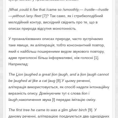
What
could it /be that /came so /s
moothly
,— /
rustle
—/
rustle
|
/
—
without
/
any
/
feet
[7]? Так само, як і стрибкоподібний
|
мелодійний контур, висхідний свідчить про те, що в
описах природа відсутня монотонність
.
У проаналізованих описах природи, часто зустрічаємо
таке явище, як
алітерація
, тобто консонантний повтор,
який є найбільш поширеними видом звукового повтору,
адже приголосні більш інформативні,
ніж голосні [1].
Наприклад:
The
L
ion
l
aughed
a
great
l
ion
l
augh
,
and
a
l
ion
l
augh
cannot
be
l
aughed
at
l
ike
a
cat
l
aug
[8]
.
У цьому реченні,
алітерація використовується, як спосіб надати інтонаційну
виразність опису. Домінуючим тут є слова
lion
і
laugh
,накопичення звука [l] передає імітацію сміху.
The
first
tree
he
came
to
was
a
s
lim
s
ilver
birch
[9].
У
даному реченні, алітерацією поєднуються два однорідних