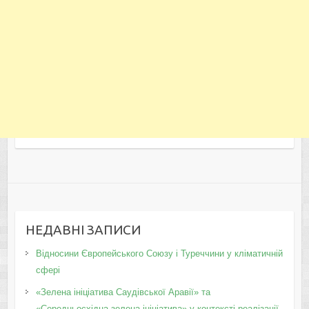
НЕДАВНІ ЗАПИСИ
Відносини Європейського Союзу і Туреччини у кліматичній
сфері
«Зелена ініціатива Саудівської Аравії» та
«Середньосхідна зелена ініціатива» у контексті реалізації