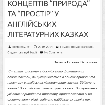
КОНЦЕПТІВ “ПРИРОДА”
ТА “ПРОСТІР” У
АНГЛІЙСЬКИХ
ЛІТЕРАТУРНИХ КАЗКАХ
bozhenav7@
23.05.2014
Романо-германських мов
,
Студентські публікації
No Comments
Вознюк Божена Василівна
Стаття присвячена дослідженню фонетичних
особливостей, які зустрічаються в описах природи та
простору в ангійських літературних казках. Здійснено
анал
із 10 англ
ійських літературних казок. Виокремлено
усі описи природи та простору, проаналізовано їх на
фонетичному рівні, виділено найбільш вживані з них,