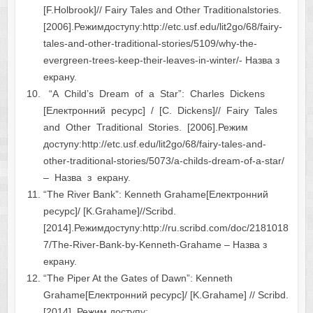
[F.Holbrook]// Fairy Tales and Other Traditionalstories.
[2006].Режимдоступу:http://etc.usf.edu/lit2go/68/fairy-
tales-and-other-traditional-stories/5109/why-the-
evergreen-trees-keep-their-leaves-in-winter/- Назва з
екрану.
“A Child’s Dream of a Star”: Charles Dickens
[Електронний ресурс] / [С. Dickens]// Fairy Tales
and Other Traditional Stories. [2006].Режим
доступу:http://etc.usf.edu/lit2go/68/fairy-tales-and-
other-traditional-stories/5073/a-childs-dream-of-a-star/
– Назва з екрану.
“The River Bank”: Kenneth Grahame[Електронний
ресурс]/ [K.Grahame]//Scribd.
[2014].Режимдоступу:http://ru.scribd.com/doc/2181018
7/The-River-Bank-by-Kenneth-Grahame – Назва з
екрану.
“The Piper At the Gates of Dawn”: Kenneth
Grahame[Електронний ресурс]/ [K.Grahame] // Scribd.
[2014]. Режим доступу: