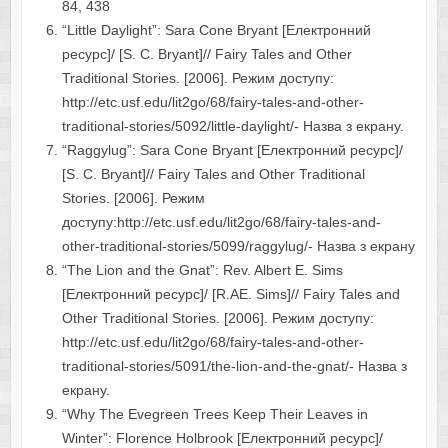
84, 438
“Little Daylight”: Sara Cone Bryant [Електронний
ресурс]/ [S. C. Bryant]// Fairy Tales and Other
Traditional Stories. [2006]. Режим доступу:
http://etc.usf.edu/lit2go/68/fairy-tales-and-other-
traditional-stories/5092/little-daylight/- Назва з екрану.
“Raggylug”: Sara Cone Bryant [Електронний ресурс]/
[S. C. Bryant]// Fairy Tales and Other Traditional
Stories. [2006]. Режим
доступу:http://etc.usf.edu/lit2go/68/fairy-tales-and-
other-traditional-stories/5099/raggylug/- Назва з екрану
“The Lion and the Gnat”: Rev. Albert E. Sims
[Електронний ресурс]/ [R.AE. Sims]// Fairy Tales and
Other Traditional Stories. [2006]. Режим доступу:
http://etc.usf.edu/lit2go/68/fairy-tales-and-other-
traditional-stories/5091/the-lion-and-the-gnat/- Назва з
екрану.
“Why The Evegreen Trees Keep Their Leaves in
Winter”: Florence Holbrook [Електронний ресурс]/