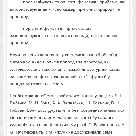
– проаналізувати та описати фонетичні прийоми, які
використовують англійські казкарі при описі природи та
простору;
– порівняти фонетичні прийоми, що
використовуються як в описах природи, так і в описах
простору;
Наукова новизна полягає у систематизованій обробці
матеріалу, аналізі описів природи та простору, які
зустрічаються у текстах англійських літературних казок,
виокремлення фонетичних засобів та їх функцій у
парадигмі казкового тексту.
Проблемою даної статті займалися такі науковці, як Л. Г.
Бабенко, М. Н. Гоца, А. А. Залевська, І. І. Ковалик, В. Н.
Рябова. Вони досліджували та безпосередньо займалися
лінгвістичним аналізом, частиною якого і був аналіз
художніх текстів на фонетичному рівні. О. В. Мазепова, А.
М. Плотнікова та Р. М. Фрумкіна досліджували саме