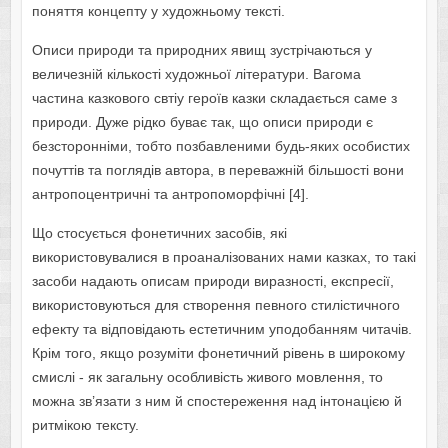
поняття концепту у художньому тексті.
Описи природи та природних явищ зустрічаються у
величезній кількості художньої літератури. Вагома
частина казкового свтіу героїв казки складається саме з
природи. Дуже рідко буває так, що описи природи є
безсторонніми, тобто позбавленими будь-яких особистих
почуттів та поглядів автора, в переважній більшості вони
антропоцентричні та антропоморфічні [4].
Що стосується фонетичних засобів, які
використовувалися в проаналізованих нами казках, то такі
засоби надають описам природи виразності, експресії,
використовуються для створення певного стилістичного
ефекту та відповідають естетичним уподобанням читачів.
Крім того, якщо розуміти фонетичний рівень в широкому
смислі ‑ як загальну особливість живого мовлення, то
можна зв’язати з ним й спостереження над інтонацією й
ритмікою тексту.