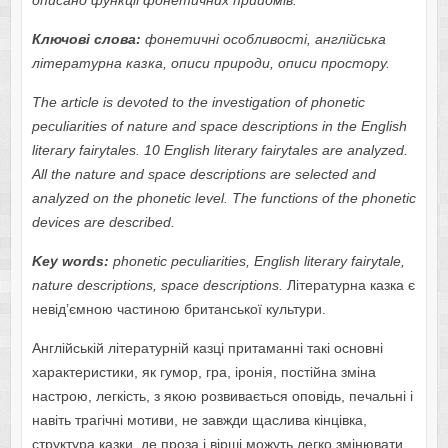
описано функції
фонетичних прийомів
.
Ключові слова:
фонетичні особливості, англійська
літературна казка, описи природи, описи простору.
The article is devoted to the investigation of phonetic
peculiarities of nature and space descriptions in the English
literary fairytales. 10 English literary fairytales are analyzed.
All the nature and space descriptions are selected and
analyzed on the phonetic level.
The functions of the phonetic
devices are described.
Key words:
phonetic peculiarities, English literary fairytale,
nature descriptions, space descriptions.
Літературна казка є
невід’ємною частиною британської культури.
Англійській літературній казці притаманні такі основні
характеристики, як гумор, гра, іронія, постійна зміна
настрою, легкість, з якою розвивається оповідь, печальні і
навіть трагічні мотиви, не завжди щаслива кінцівка,
структура казки, де проза і вірші можуть легко змінювати