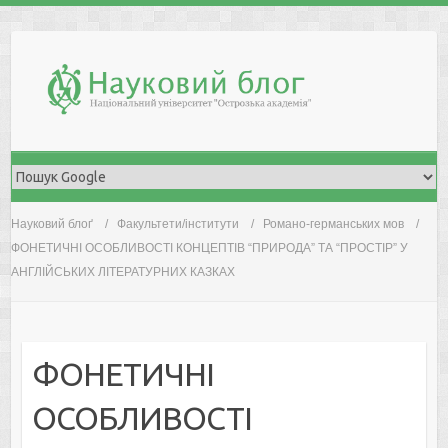
Skip
to
content
Науковий блоґ
Факультети/інститути
Романо-германських мов
ФОНЕТИЧНІ ОСОБЛИВОСТІ КОНЦЕПТІВ “ПРИРОДА” ТА “ПРОСТІР” У
АНГЛІЙСЬКИХ ЛІТЕРАТУРНИХ КАЗКАХ
ФОНЕТИЧНІ
ОСОБЛИВОСТІ