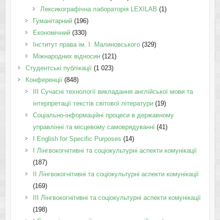
Лексикографічна лабораторія LEXILAB
(1)
Гуманітарний
(196)
Економічний
(330)
Інститут права ім. І. Малиновського
(329)
Міжнародних відносин
(121)
Студентські публікації
(1 023)
Конференції
(848)
III Сучасні технології викладання англійської мови та
інтерпретації текстів світової літератури
(19)
Соціально-інформаційні процеси в державному
управлінні та місцевому самоврядуванні
(41)
І English for Specific Purposes
(14)
I Лінгвокогнітивні та соціокультурні аспекти комунікації
(187)
IІ Лінгвокогнітивні та соціокультурні аспекти комунікації
(169)
IІI Лінгвокогнітивні та соціокультурні аспекти комунікації
(198)