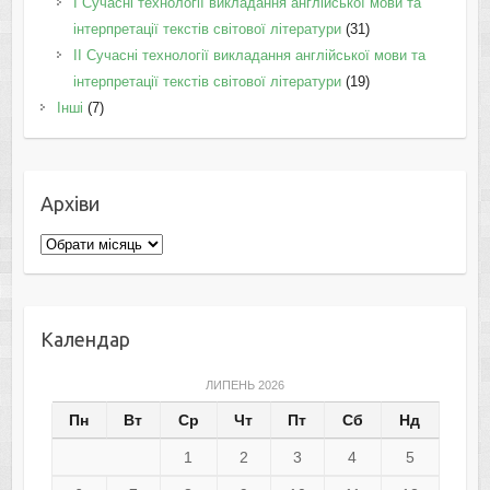
I Cучасні технології викладання англійської мови та
інтерпретації текстів світової літератури
(31)
II Cучасні технології викладання англійської мови та
інтерпретації текстів світової літератури
(19)
Інші
(7)
Архіви
Архіви
Календар
ЛИПЕНЬ 2026
Пн
Вт
Ср
Чт
Пт
Сб
Нд
1
2
3
4
5