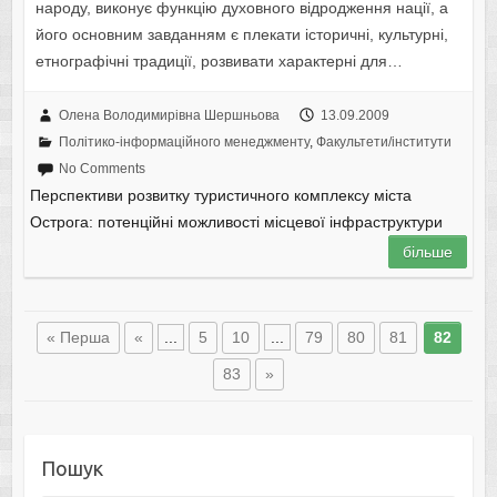
народу, виконує функцію духовного відродження нації, а
його основним завданням є плекати історичні, культурні,
етнографічні традиції, розвивати характерні для…
Олена Володимирівна Шершньова
13.09.2009
Політико-інформаційного менеджменту
,
Факультети/інститути
No Comments
Перспективи розвитку туристичного комплексу міста
Острога: потенційні можливості місцевої інфраструктури
більше
« Перша
«
...
5
10
...
79
80
81
82
83
»
Пошук