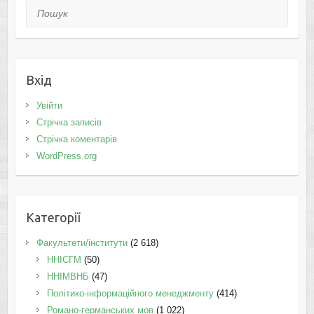
Пошук
Вхід
Увійти
Стрічка записів
Стрічка коментарів
WordPress.org
Категорії
Факультети/інститути
(2 618)
ННІСГМ
(50)
ННІМВНБ
(47)
Політико-інформаційного менеджменту
(414)
Романо-германських мов
(1 022)