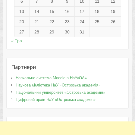
6
7
8
9
10
11
12
13
14
15
16
17
18
19
20
21
22
23
24
25
26
27
28
29
30
31
« Тра
Партнери
Навчальна система Moodle в НаУ«ОА»
Наукова бібліотека НаУ «Острозька академія»
Національний університет «Острозька академія»
Цифровий архів НаУ «Острозька академія»