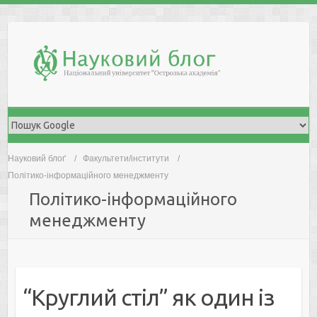
Skip
to
content
Науковий блоґ
Факультети/інститути
Політико-інформаційного менеджменту
Політико-інформаційного
менеджменту
“Круглий стіл” як один із