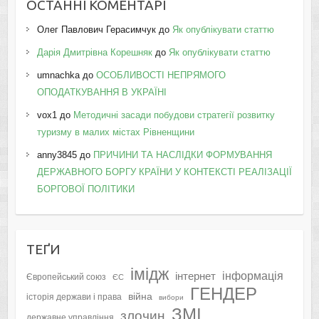
ОСТАННІ КОМЕНТАРІ
Олег Павлович Герасимчук
до
Як опублікувати статтю
Дарія Дмитрівна Корешняк
до
Як опублікувати статтю
umnachka
до
ОСОБЛИВОСТІ НЕПРЯМОГО
ОПОДАТКУВАННЯ В УКРАЇНІ
vox1
до
Методичні засади побудови стратегії розвитку
туризму в малих містах Рівненщини
anny3845
до
ПРИЧИНИ ТА НАСЛІДКИ ФОРМУВАННЯ
ДЕРЖАВНОГО БОРГУ КРАЇНИ У КОНТЕКСТІ РЕАЛІЗАЦІЇ
БОРГОВОЇ ПОЛІТИКИ
ТЕҐИ
імідж
інформація
інтернет
Європейський союз
ЄС
ГЕНДЕР
війна
історія держави і права
вибори
ЗМІ
злочин
державне управління