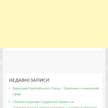
НЕДАВНІ ЗАПИСИ
Відносини Європейського Союзу і Туреччини у кліматичній
сфері
«Зелена ініціатива Саудівської Аравії» та
«Середньосхідна зелена ініціатива» у контексті реалізації