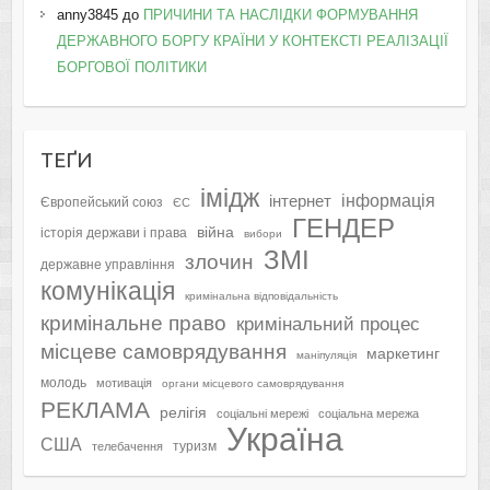
anny3845
до
ПРИЧИНИ ТА НАСЛІДКИ ФОРМУВАННЯ
ДЕРЖАВНОГО БОРГУ КРАЇНИ У КОНТЕКСТІ РЕАЛІЗАЦІЇ
БОРГОВОЇ ПОЛІТИКИ
ТЕҐИ
імідж
інформація
інтернет
Європейський союз
ЄС
ГЕНДЕР
війна
історія держави і права
вибори
ЗМІ
злочин
державне управління
комунікація
кримінальна відповідальність
кримінальне право
кримінальний процес
місцеве самоврядування
маркетинг
маніпуляція
молодь
мотивація
органи місцевого самоврядування
РЕКЛАМА
релігія
соціальні мережі
соціальна мережа
Україна
США
туризм
телебачення