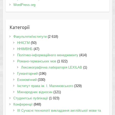
WordPress.org
Категорії
Факультети/інститути
(2 618)
ННІСГМ
(50)
ННІМВНБ
(47)
Політико-інформаційного менеджменту
(414)
Романо-германських мов
(1 022)
Лексикографічна лабораторія LEXILAB
(1)
Гуманітарний
(196)
Економічний
(330)
Інститут права ім. І. Малиновського
(329)
Міжнародних відносин
(121)
Студентські публікації
(1 023)
Конференції
(848)
III Сучасні технології викладання англійської мови та