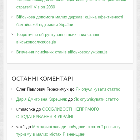
стратегії Vision 2030
Військова допомога малих держав: оцінка ефективності
балтійської підтримки України
Теоретичне обґрунтування психічних станів
військовослужбовців
Вивчення психічних станів військовослужбовців
ОСТАННІ КОМЕНТАРІ
Олег Павлович Герасимчук
до
Як опублікувати статтю
Дарія Дмитрівна Корешняк
до
Як опублікувати статтю
umnachka
до
ОСОБЛИВОСТІ НЕПРЯМОГО
ОПОДАТКУВАННЯ В УКРАЇНІ
vox1
до
Методичні засади побудови стратегії розвитку
туризму в малих містах Рівненщини