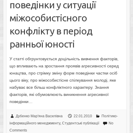
поведінки у ситуації
міжособистісного
конфлікту в період
ранньої юності
У статті обгрунтовується доцільність вивчення факторів,
що впливають на зростання проявів агресивності серед
юнацтва, про стрімку зміну форм поведінки частки осіб
цього віку, про міжособистісне спілкування молоді, яке
набуває все більш конфліктного характеру. Знання
факторів, які обумовлюють виникнення агресивної
поведінки…
Дубенко Мар'яна Василівна
22.01.2010
Політико-
інформаційного менеджменту
,
Студентські публікації
No
Comments