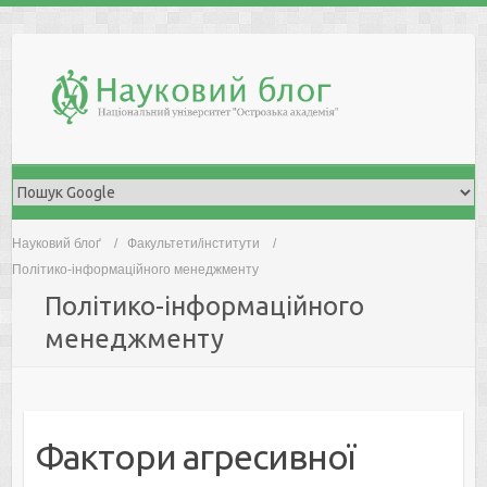
Skip
to
content
Науковий блоґ
Факультети/інститути
Політико-інформаційного менеджменту
Політико-інформаційного
менеджменту
Фактори агресивної