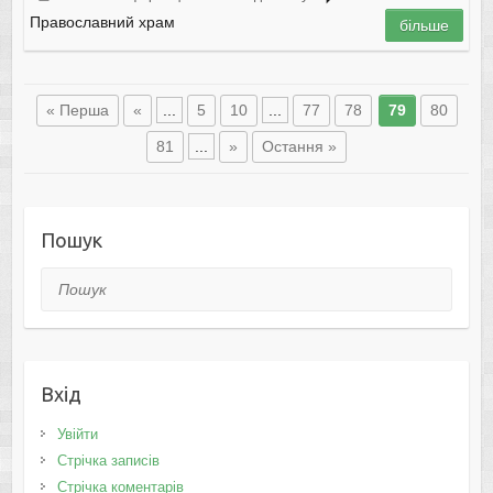
Православний храм
більше
« Перша
«
...
5
10
...
77
78
79
80
81
...
»
Остання »
Пошук
Пошук
Вхід
Увійти
Стрічка записів
Стрічка коментарів