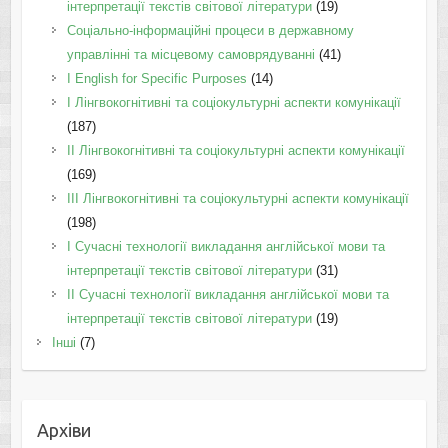
інтерпретації текстів світової літератури
(19)
Соціально-інформаційні процеси в державному
управлінні та місцевому самоврядуванні
(41)
І English for Specific Purposes
(14)
I Лінгвокогнітивні та соціокультурні аспекти комунікації
(187)
IІ Лінгвокогнітивні та соціокультурні аспекти комунікації
(169)
IІI Лінгвокогнітивні та соціокультурні аспекти комунікації
(198)
I Cучасні технології викладання англійської мови та
інтерпретації текстів світової літератури
(31)
II Cучасні технології викладання англійської мови та
інтерпретації текстів світової літератури
(19)
Інші
(7)
Архіви