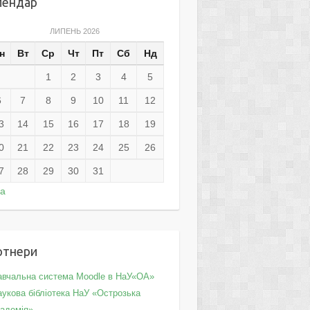
лендар
ЛИПЕНЬ 2026
н
Вт
Ср
Чт
Пт
Сб
Нд
1
2
3
4
5
6
7
8
9
10
11
12
3
14
15
16
17
18
19
0
21
22
23
24
25
26
7
28
29
30
31
ра
ртнери
авчальна система Moodle в НаУ«ОА»
укова бібліотека НаУ «Острозька
кадемія»