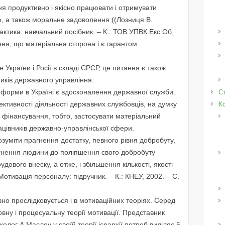
ня продуктивно і якісно працювати і отримувати
, а також моральне задоволення ((Лозниця В.
актика: навчальний посібник. – К.: ТОВ УПВК Екс Об,
ння, що матеріальна сторона і є гарантом
країни і Росії в складі СРСР, це питання є також
ників державного управління.
еформи в Україні є вдосконалення державної служби.
Ст
ктивності діяльності державних службовців, на думку
К
їх фінансування, тобто, застосувати матеріальний
ацівників державно-управлінської сфери.
зуміти прагнення достатку, певного рівня добробуту,
агнення людини до поліпшення свого добробуту
дового внеску, а отже, і збільшення кількості, якості
 Мотивація персоналу: підручник. – К.: КНЕУ, 2002. – С.
но прослідковується і в мотиваційних теоріях. Серед
овну і процесуальну теорії мотивації. Представник
холог А.Маслоу у своїй теорії ієрархії потреб виділяє 5