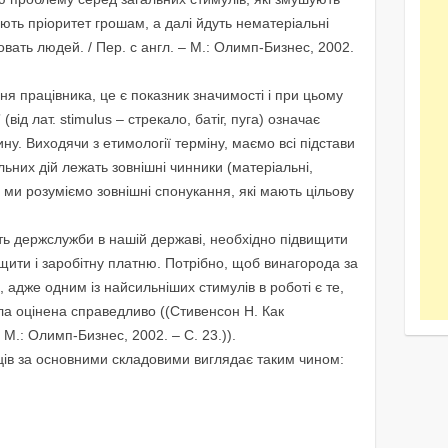
ть пріоритет грошам, а далі йдуть нематеріальні
вать людей. / Пер. с англ. – М.: Олимп-Бизнес, 2002.
ня працівника, це є показник значимості і при цьому
від лат. stimulus – стрекало, батіг, пуга) означає
ну. Виходячи з етимології терміну, маємо всі підстави
льних дій лежать зовнішні чинники (матеріальні,
 ми розуміємо зовнішні спонукання, які мають цільову
ть держслужби в нашій державі, необхідно підвищити
ищити і заробітну платню. Потрібно, щоб винагорода за
адже одним із найсильніших стимулів в роботі є те,
ула оцінена справедливо ((Стивенсон Н. Как
 М.: Олимп-Бизнес, 2002. – С. 23.)).
ців за основними складовими виглядає таким чином: