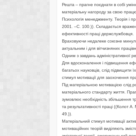
Решта – прагне поєднати в собі умін
матеріальну нагороду за свою працю
Психологія менеджменту. Теорія і пр
2001. –С. 100.)). Складається враже
ефективності праці держслужбовця.
Враховуючи недалеке союзне минуле У
актуальним і для вітчизняних праців
Одним з завдань адміністративної р
Для вдосконалення і підвищення ефе
багатьох науковців, слід підвищити 
стимул мотивації для заохочення пр
Під матеріальною мотивацією слід ро
матеріального стандарту життя. Пр
зумовлює необхідність збільшення тру
та результативності праці ((Колот А.
49.)).
Матеріальний стимул мотивації актив
мотиваційних теорій виділяють зміст
змістовної теорії, американський пси