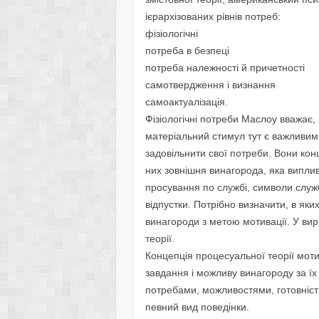
ієрархізованих рівнів потреб:
фізіологічні
потреба в безпеці
потреба належності й причетності
самотвердження і визнання
самоактуалізація.
Фізіологічні потреби Маслоу вважає,
матеріальний стимул тут є важливим
задовільнити свої потреби. Вони кон
них зовнішня винагорода, яка випли
просування по службі, символи служб
відпустки. Потрібно визначити, в яки
винагороди з метою мотивації. У вир
теорії.
Концепція процесуальної теорії моти
завдання і можливу винагороду за їх
потребами, можливостями, готовніст
певний вид поведінки.