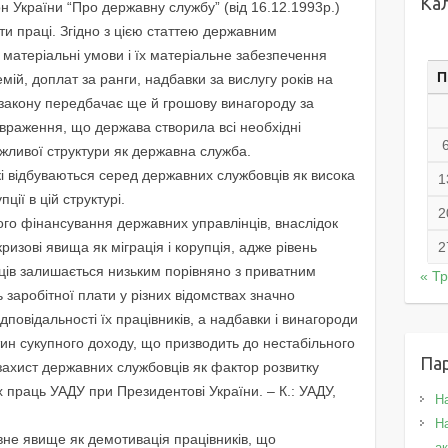
Ка
н України “Про державну службу” (від 16.12.1993р.)
и праці. Згідно з цією статтею державним
 матеріальні умови і їх матеріальне забезпечення
П
мій, доплат за ранги, надбавки за вислугу років на
о закону передбачає ще й грошову винагороду за
 враження, що держава створила всі необхідні
ажливої структури як державна служба.
які відбуваються серед державних службовців як висока
1
ції в цій структурі.
2
го фінансування державних управлінців, внаслідок
 кризові явища як міграція і корупція, адже рівень
2
ців залишається низьким порівняно з приватним
« Т
ь заробітної плати у різних відомствах значно
дповідальності їх працівників, а надбавки і винагороди
тин сукупного доходу, що призводить до нестабільного
Па
захист державних службовців як фактор розвитку
х праць УАДУ при Президентові України. – К.: УАДУ,
Н
На
вне явище як демотивація працівників, що
а