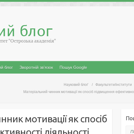
й блог
Зворотній зв’язок
Пошук Google
Науковий блоґ
Факультети/інститути
Матеріальний чинник мотивації як спосіб підвищення ефективнос
нник мотивації як спосіб
По
тивності діяльності
Пош