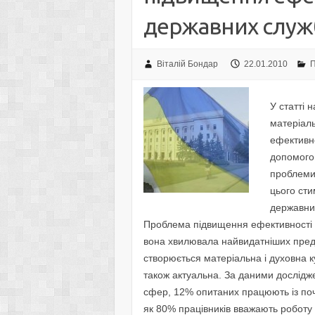
державних служб
Віталій Бондар
22.01.2010
П
У статті 
матеріаль
ефективно
допомого
проблеми,
цього сти
державни
Проблема підвищення ефективності л
вона хвилювала найвидатніших предс
створюється матеріальна і духовна к
також актуальна. За даними досліджен
сфер, 12% опитаних працюють із почу
як 80% працівників вважають роботу 