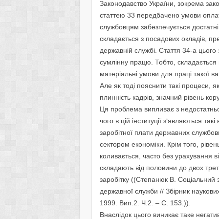
Законодавство України, зокрема зако
статтею 33 передбачено умови оплат
службовцям забезпечується достатні
складається з посадових окладів, пре
державній службі. Стаття 34-а цьог
сумлінну працю. Тобто, складається
матеріальні умови для праці такої в
Але як тоді пояснити такі процеси, 
плинність кадрів, значний рівень коруп
Ця проблема випливає з недостатньо
чого в цій інституції з‘являються такі
заробітної плати державних службов
сектором економіки. Крім того, рівен
коливається, часто без урахування ві
складають від половини до двох тре
заробітку ((Степанюк В. Соціальний 
державної служби // Збірник наукови
1999. Вип.2. Ч.2. – С. 153.)).
Внаслідок цього виникає таке негати