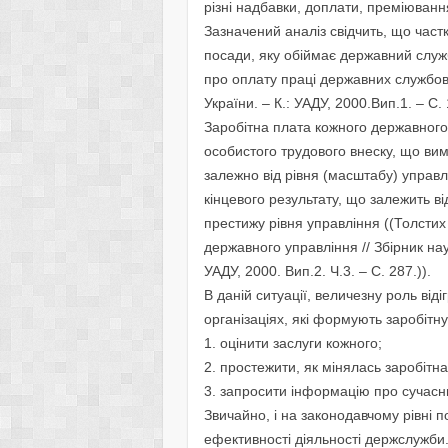
різні надбавки, доплати, преміюванн
Зазначений аналіз свідчить, що част
посади, яку обіймає державний служ
про оплату праці державних службов
України. – К.: УАДУ, 2000.Вип.1. – С. 
Заробітна плата кожного державного
особистого трудового внеску, що ви
залежно від рівня (масштабу) управл
кінцевого результату, що залежить ві
престижу рівня управління ((Толсти
державного управління // Збірник на
УАДУ, 2000. Вип.2. Ч.3. – С. 287.)).
В даній ситуації, величезну роль від
організаціях, які формують заробітн
1. оцінити заслуги кожного;
2. простежити, як мінялась заробітна
3. запросити інформацію про сучасни
Звичайно, і на законодавчому рівні 
ефективності діяльності держслужби