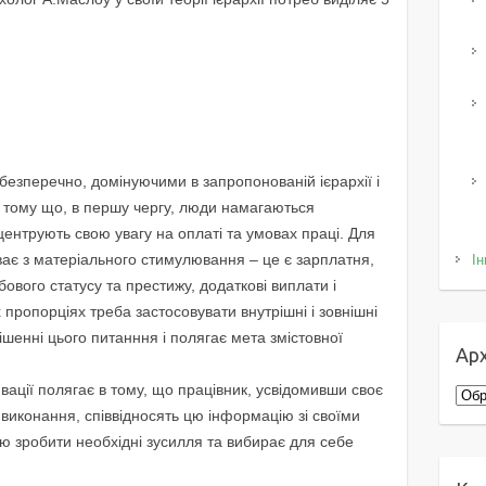
 безперечно, домінуючими в запропонованій ієрархії і
 тому що, в першу чергу, люди намагаються
центрують свою увагу на оплаті та умовах праці. Для
ває з матеріального стимулювання – це є зарплатня,
Ін
ового статусу та престижу, додаткові виплати і
х пропорціях треба застосовувати внутрішні і зовнішні
ішенні цього питанння і полягає мета змістовної
Арх
вації полягає в тому, що працівник, усвідомивши своє
Архі
 виконання, співвідносять цю інформацію зі своїми
ю зробити необхідні зусилля та вибирає для себе