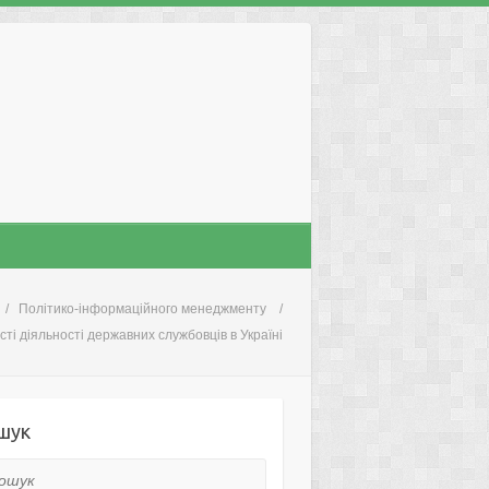
Політико-інформаційного менеджменту
ті діяльності державних службовців в Україні
шук
ук