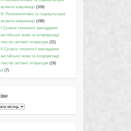
аспекти комунікації
(169)
IІI Лінгвокогнітивні та соціокультурні
аспекти комунікації
(198)
I Cучасні технології викладання
англійської мови та інтерпретації
текстів світової літератури
(31)
II Cучасні технології викладання
англійської мови та інтерпретації
текстів світової літератури
(19)
ші
(7)
іви
ви