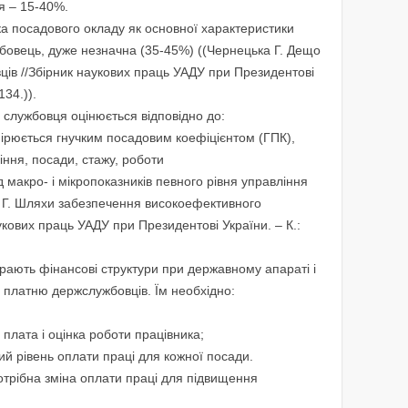
я – 15-40%.
ка посадового окладу як основної характеристики
бовець, дуже незначна (35-45%) ((Чернецька Г. Дещо
ців //Збірник наукових праць УАДУ при Президентові
134.)).
 службовця оцінюється відповідно до:
мірюється гнучким посадовим коефіцієнтом (ГПК),
іння, посади, стажу, роботи
д макро- і мікропоказників певного рівня управління
х Г. Шляхи забезпечення високоефективного
укових праць УАДУ при Президентові України. – К.:
іграють фінансові структури при державному апараті і
у платню держслужбовців. Їм необхідно:
 плата і оцінка роботи працівника;
й рівень оплати праці для кожної посади.
потрібна зміна оплати праці для підвищення
.