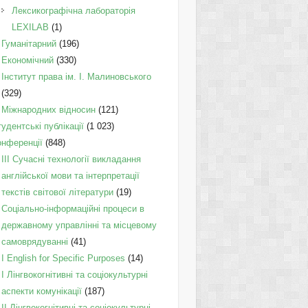
Лексикографічна лабораторія
LEXILAB
(1)
Гуманітарний
(196)
Економічний
(330)
Інститут права ім. І. Малиновського
(329)
Міжнародних відносин
(121)
удентські публікації
(1 023)
онференції
(848)
III Сучасні технології викладання
англійської мови та інтерпретації
текстів світової літератури
(19)
Соціально-інформаційні процеси в
державному управлінні та місцевому
самоврядуванні
(41)
І English for Specific Purposes
(14)
I Лінгвокогнітивні та соціокультурні
аспекти комунікації
(187)
IІ Лінгвокогнітивні та соціокультурні