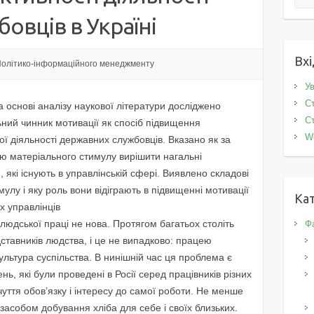
овців в Україні
Вхі
олітико-інформаційного менеджменту
Ув
Ст
на основі аналізу наукової літератури досліджено
Ст
ний чинник мотивації як спосіб підвищення
W
ї діяльності державних службовців. Вказано як за
ю матеріального стимулу вирішити нагальні
 які існують в управлінській сфері. Виявлено складові
мулу і яку роль вони відіграють в підвищенні мотивації
Кат
х управлінців
юдської праці не нова. Протягом багатьох століть
Фа
тавників людства, і це не випадково: працею
ультура суспільства. В нинішній час ця проблема є
ь, які були проведені в Росії серед працівників різних
ття обов’язку і інтересу до самої роботи. Не менше
засобом добування хліба для себе і своїх близьких.