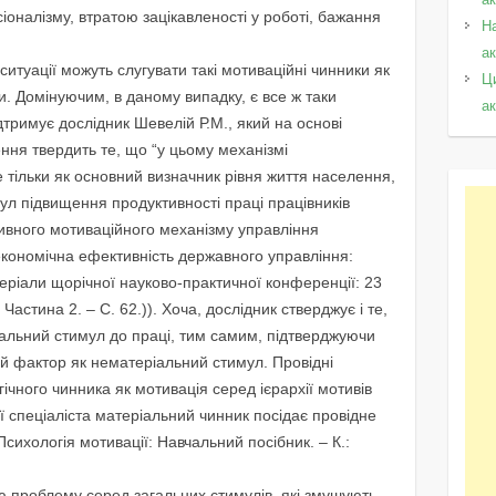
оналізму, втратою зацікавленості у роботі, бажання
Н
а
итуації можуть слугувати такі мотиваційні чинники як
Ц
и. Домінуючим, в даному випадку, є все ж таки
а
тримує дослідник Шевелій Р.М., який на основі
ння твердить те, що “у цьому механізмі
 тільки як основний визначник рівня життя населення,
ул підвищення продуктивності праці працівників
ивного мотиваційного механізму управління
кономічна ефективність державного управління:
теріали щорічної науково-практичної конференції: 23
 Частина 2. – С. 62.)). Хоча, дослідник стверджує і те,
іальний стимул до праці, тим самим, підтверджуючи
ий фактор як нематеріальний стимул. Провідні
гічного чинника як мотивація серед ієрархії мотивів
ії спеціаліста матеріальний чинник посідає провідне
Психологія мотивації: Навчальний посібник. – К.:
цю проблему серед загальних стимулів, які змушують