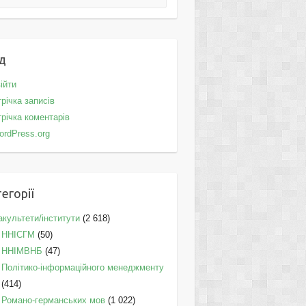
д
ійти
річка записів
річка коментарів
ordPress.org
егорії
культети/інститути
(2 618)
ННІСГМ
(50)
ННІМВНБ
(47)
Політико-інформаційного менеджменту
(414)
Романо-германських мов
(1 022)