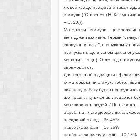
людей краще працювати також віддаю
стимули ((Стивенсон Н. Как мотивиро
– С. 23.)).
Матеріальні стимули – це є заохочен
він є дуже важливий. Термін “стимул” (
спонукання до дії, спонукальну причи
припускати, що в основі цих спонука
моральні, тощо). Отже, під стимулом
спрямованість.
Для того, щоб підвищити ефективніс
їх матеріальний стимул, тобто, підв
виконану роботу була справедливою, 
що праця, яку виконав спеціаліст, б
мотивировать людей. / Пер. с англ. –
Заробітна плата державних службов
посадовий оклад – 35-45%
надбавка за ранг – 15-25%
надбавка за вислугу років – 10-15%