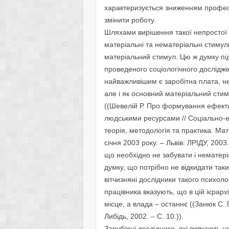
характеризується зниженням професі
змінити роботу.
Шляхами вирішення такої непростої с
матеріальні та нематеріальні стимул
матеріальний стимул. Цю ж думку під
проведеного соціологічного дослідже
найважливішим є заробітна плата, не
але і як основний матеріальний стим
((Шевелій Р. Про формування ефект
людськими ресурсами // Соціально-е
теорія, методологія та практика. Ма
січня 2003 року. – Львів: ЛРІДУ, 2003.
що необхідно не забувати і нематер
думку, що потрібно не відкидати так
вітчизняні дослідники такого психоло
працівника вказують, що в цій ієрарх
місце, а влада – останнє ((Занюк С. 
Либідь, 2002. – С. 10.)).
Зарубіжні дослідники, які вивчають 