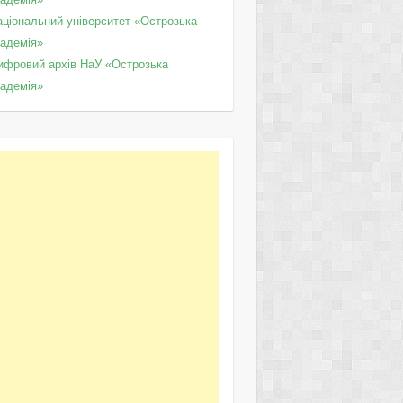
аціональний університет «Острозька
кадемія»
ифровий архів НаУ «Острозька
кадемія»