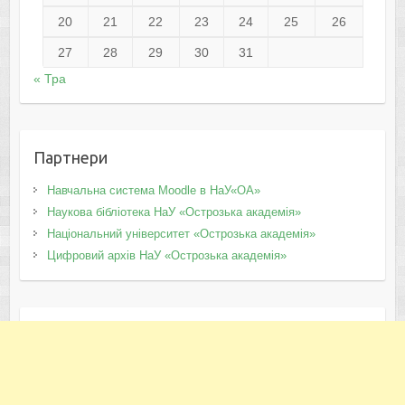
20
21
22
23
24
25
26
27
28
29
30
31
« Тра
Партнери
Навчальна система Moodle в НаУ«ОА»
Наукова бібліотека НаУ «Острозька академія»
Національний університет «Острозька академія»
Цифровий архів НаУ «Острозька академія»