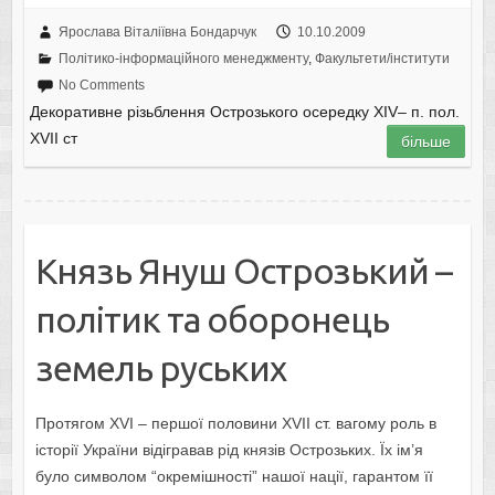
Ярослава Віталіївна Бондарчук
10.10.2009
Політико-інформаційного менеджменту
,
Факультети/інститути
No Comments
Декоративне різьблення Острозького осередку XIV– п. пол.
XVIІ ст
більше
Князь Януш Острозький –
політик та оборонець
земель руських
Протягом XVІ – першої половини XVII ст. вагому роль в
історії України відігравав рід князів Острозьких. Їх ім’я
було символом “окремішності” нашої нації, гарантом її