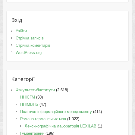
Вхід
Увійти
Стрічка записів
Стрічка коментарів
WordPress.org
Категорії
Факультети/інститути
(2 618)
ННІСГМ
(50)
ННІМВНБ
(47)
Політико-інформаційного менеджменту
(414)
Романо-германських мов
(1 022)
Лексикографічна лабораторія LEXILAB
(1)
Гуманітарний
(196)