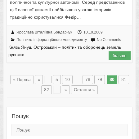
політичної та культурної автономії. Серед представників
цієї славної династії найбільшою увагою істориків
традиційно користувалися Федір…
Ярослава Віталіївна Бондарчук
10.10.2009
Політико-інформаційного менеджменту
No Comments
Князь Януш Острозький – політик та оборонець земель
руських
більше
« Перша
«
...
5
10
...
78
79
80
81
82
...
»
Остання »
Пошук
Пошук