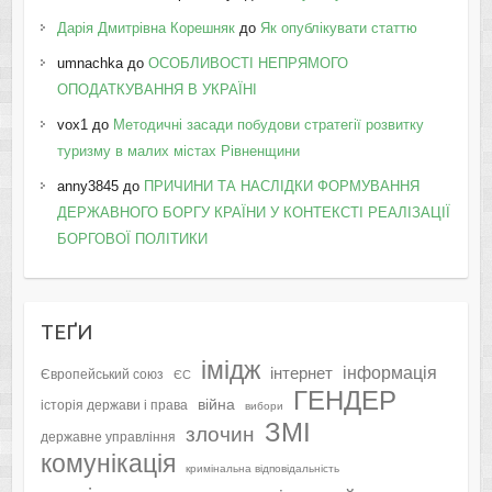
Дарія Дмитрівна Корешняк
до
Як опублікувати статтю
umnachka
до
ОСОБЛИВОСТІ НЕПРЯМОГО
ОПОДАТКУВАННЯ В УКРАЇНІ
vox1
до
Методичні засади побудови стратегії розвитку
туризму в малих містах Рівненщини
anny3845
до
ПРИЧИНИ ТА НАСЛІДКИ ФОРМУВАННЯ
ДЕРЖАВНОГО БОРГУ КРАЇНИ У КОНТЕКСТІ РЕАЛІЗАЦІЇ
БОРГОВОЇ ПОЛІТИКИ
ТЕҐИ
імідж
інформація
інтернет
Європейський союз
ЄС
ГЕНДЕР
війна
історія держави і права
вибори
ЗМІ
злочин
державне управління
комунікація
кримінальна відповідальність