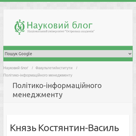
Skip
to
content
Науковий блоґ
Факультети/інститути
Політико-інформаційного менеджменту
Політико-інформаційного
менеджменту
Князь Костянтин-Василь