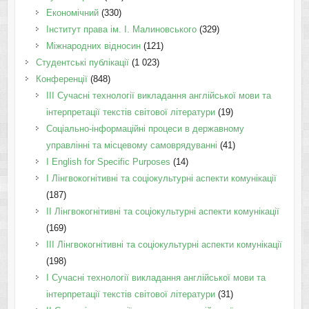
Економічний
(330)
Інститут права ім. І. Малиновського
(329)
Міжнародних відносин
(121)
Студентські публікації
(1 023)
Конференції
(848)
III Сучасні технології викладання англійської мови та
інтерпретації текстів світової літератури
(19)
Соціально-інформаційні процеси в державному
управлінні та місцевому самоврядуванні
(41)
І English for Specific Purposes
(14)
I Лінгвокогнітивні та соціокультурні аспекти комунікації
(187)
IІ Лінгвокогнітивні та соціокультурні аспекти комунікації
(169)
IІI Лінгвокогнітивні та соціокультурні аспекти комунікації
(198)
I Cучасні технології викладання англійської мови та
інтерпретації текстів світової літератури
(31)