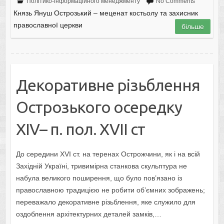
Політико-інформаційного менеджменту
No Comments
Князь Януш Острозький – меценат костьолу та захисник
православної церкви
більше
Декоративне різьблення
Острозького осередку
XIV– п. пол. XVIІ ст
До середини XVI ст. на теренах Острожчини, як і на всій
Західній Україні, тривимірна станкова скульптура не
набула великого поширення, що було пов’язано із
православною традицією не робити об’ємних зображень;
переважало декоративне різьблення, яке служило для
оздоблення архітектурних деталей замків,…