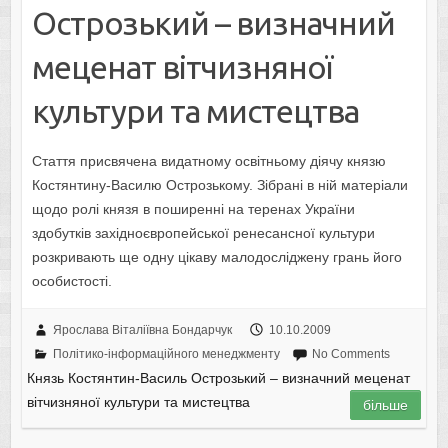
Острозький – визначний
меценат вітчизняної
культури та мистецтва
Стаття присвячена видатному освітньому діячу князю
Костянтину-Василю Острозькому. Зібрані в ній матеріали
щодо ролі князя в поширенні на теренах України
здобутків західноєвропейської ренесансної культури
розкривають ще одну цікаву малодосліджену грань його
особистості.
Ярослава Віталіївна Бондарчук
10.10.2009
Політико-інформаційного менеджменту
No Comments
Князь Костянтин-Василь Острозький – визначний меценат
вітчизняної культури та мистецтва
більше