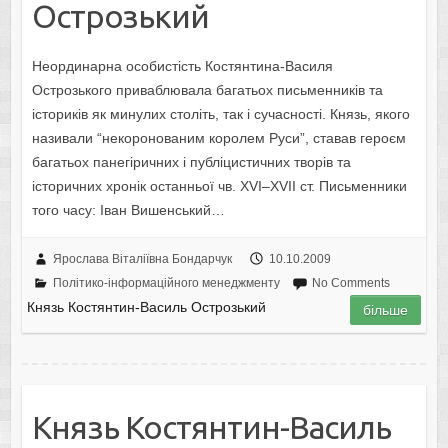
Острозький
Неординарна особистість Костянтина-Василя
Острозького приваблювала багатьох письменників та
істориків як минулих століть, так і сучасності. Князь, якого
називали “некоронованим королем Руси”, ставав героєм
багатьох панегіричних і публіцистичних творів та
історичних хронік останньої чв. XVI–XVII ст. Письменники
того часу: Іван Вишенський…
Ярослава Віталіївна Бондарчук
10.10.2009
Політико-інформаційного менеджменту
No Comments
Князь Костянтин-Василь Острозький
більше
Князь Костянтин-Василь