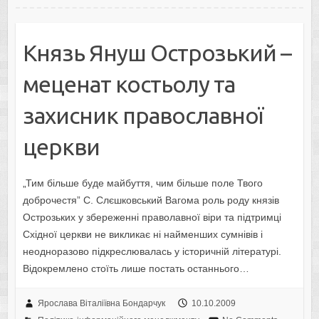
Князь Януш Острозький –
меценат костьолу та
захисник православної
церкви
„Тим більше буде майбуття, чим більше поле Твого
доброчестя” С. Слєшковський Вагома роль роду князів
Острозьких у збереженні праволавної віри та підтримці
Східної церкви не викликає ні найменших сумнівів і
неодноразово підкреслювалась у історичній літературі.
Відокремлено стоїть лише постать останнього…
Ярослава Віталіївна Бондарчук
10.10.2009