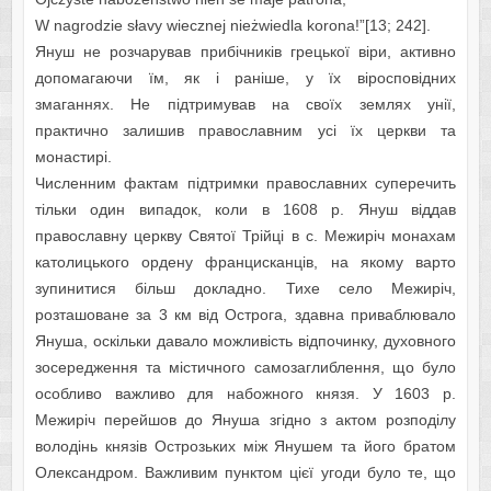
W nagrodzie słavy wiecznej nieżwiedla korona!”[13; 242].
Януш не розчарував прибічників грецької віри, активно
допомагаючи їм, як і раніше, у їх віросповідних
змаганнях. Не підтримував на своїх землях унії,
практично залишив православним усі їх церкви та
монастирі.
Численним фактам підтримки православних суперечить
тільки один випадок, коли в 1608 р. Януш віддав
православну церкву Святої Трійці в с. Межиріч монахам
католицького ордену францисканців, на якому варто
зупинитися більш докладно. Тихе село Межиріч,
розташоване за 3 км від Острога, здавна приваблювало
Януша, оскільки давало можливість відпочинку, духовного
зосередження та містичного самозаглиблення, що було
особливо важливо для набожного князя. У 1603 р.
Межиріч перейшов до Януша згідно з актом розподілу
володінь князів Острозьких між Янушем та його братом
Олександром. Важливим пунктом цієї угоди було те, що