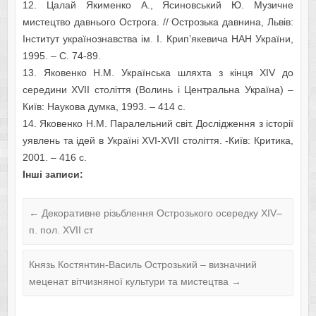
12. Цалай Якименко А., Ясиновський Ю. Музичне
мистецтво давнього Острога. // Острозька давнина, Львів:
Інститут українознавства ім. І. Крип’якевича НАН України,
1995. – С. 74-89.
13. Яковенко Н.М. Українська шляхта з кінця XIV до
середини XVII століття (Волинь і Центральна Україна) –
Київ: Наукова думка, 1993. – 414 с.
14. Яковенко Н.М. Паралельний світ. Дослідження з історії
уявлень та ідей в Україні XVI-XVII століття. -Київ: Критика,
2001. – 416 с.
Інші записи:
←
Декоративне різьблення Острозького осередку XIV–
п. пол. XVIІ ст
Князь Костянтин-Василь Острозький – визначний
меценат вітчизняної культури та мистецтва
→