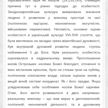
харизматичної аури не набули” [14;235,243]. Очевидно
причина тут в різних підходах до особистості.
Західноєвропейська культура вимірювала значення
людини її розвитком у земному просторі та часі
(політичною кар’єрою, економічною могутністю,
військовими перемогами). Натомість, основою оцінки
особистості в українській культурі XVI-XVII століття, що
була виплекана на засадах греко-візантійської духовності,
був внутрішній духовний розвиток людини, ступінь
наближення її до Бога. Крім реального, особистість
оцінювалася в надреальному вимірі. Проголошення
князів Острозьких носіями Божої благодаті, оточення їх
імен містичним ореолом, було не стільки грою на публіку,
політичним спектаклем влади, скільки оцінкою князів у
вищій вічній системі координат. Як і його предки, Януш
усвідомлював себе особливим носієм Божої харизми.
Отже, його життя розвивалося в двох напрямках:
реальному земному – що мав вираз в дипломатичній,
політичній, економічній діяльності, та в духовному