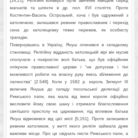
[14;21]. Релігійні конверсії були звичним явищем серед
магнатів та шляхти в др. пол. XVI століття. Проте
Костянтин-Василь Острозький, хоча і був одружений з
католичкою, залишався ревним православним і перехід
сина до католицизму тяжко пережив, як особисту
трагедію.
Повернувшись в Україну, Януш опинився в складному
становищі. Релігійну відданість католицькій вірі він мусив
сполучати з покірністю волі батька, що був офіційним
опікуном православної церкви і “не допускав і тіні
можливості робити на власну руку якесь зближення до
латинства” [2.548]. Коли у 1582 р. король Зигмунт ІІІ
включив Януша до складу посольської делегації до
Римського папи, яка мала від імені короля офіційно
висловити йому свою шану і отримати благословення
святішого престолу на царювання, під впливом батька
Януш відмовився від цієї місії [5;151]. Проте залишився
ревним католиком, у житті якого релігія займала дуже
важливе місце. Про це свідчать листи Римського папи, а