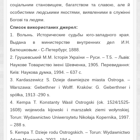
соціальним становищем, багатством та славою, але й
особистими людськими якостями, виявленими в служінні
Богові та людям.
Список використаних джерел:
1. Волынь. Исторические судьбы юго-западного края.
Выдана в министерстве внутренних дел И.Н.
Батюшковым.- С-Петербург, 1888.
2. Грушевський М.М. Історія України – Руси. – Т.5. – Львів:
Наукове Товариство імені Шевченка, 1905. Перевидання:
Київ: Наукова думка, 1994. – 637 с.
3. Kardaszewicz S. Dzieje dawniejsze miasta Ostroga. –
Warszawa: Gebethner i Wolff. Kraków: G. Geberthner i
spółka, 1913 -290 s.
4. Kempa T. Konstanty Wasil Ostrogski (ok. 1524/1525-
1608) wojewoda kijowski i marszałek ziemi wołynskiej.
Torun: Wydawnictwo Uniwersytetu Nikołaja Kopernika, 1997.
– 288 s.
5. Kempa T. Dzieje rodu Ostrogskich. – Torun: Wydawnictwo
Adam Marszałek, 2002. -194 s.