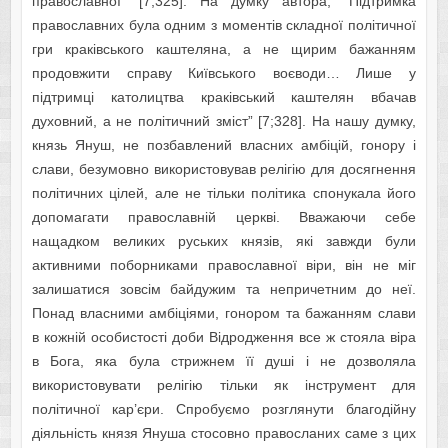
православної” [7;325]. На думку автора, “Підтримка
православних була одним з моментів складної політичної
гри краківського каштеляна, а не щирим бажанням
продовжити справу Київського воєводи…
Лише у
підтримці католицтва краківський каштелян вбачав
духовний, а не політичний зміст” [7;328]. На нашу думку,
князь Януш, не позбавлений власних амбіцій, гонору і
слави, безумовно використовував релігію для досягнення
політичних цілей, але не тільки політика спонукала його
допомагати православній церкві. Вважаючи себе
нащадком великих руських князів, які завжди були
активними поборниками православної віри, він не міг
залишатися зовсім байдужим та непричетним до неї.
Понад власними амбіціями, гонором та бажанням слави
в кожній особистості доби Відродження все ж стояла віра
в Бога, яка була стрижнем її душі і не дозволяла
використовувати релігію тільки як інструмент для
політичної кар’єри. Спробуємо розглянути благодійну
діяльність князя Януша стосовно правосланих саме з цих