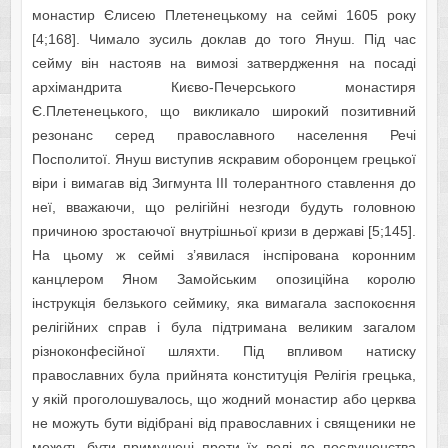
монастир Єлисею Плетенецькому на сеймі 1605 року
[4;168]. Чимало зусиль доклав до того Януш. Під час
сейму він настояв на вимозі затвердження на посаді
архімандрита Києво-Печерського монастиря
Є.Плетенецького, що викликало широкий позитивний
резонанс серед православного населення Речі
Посполитої. Януш виступив яскравим оборонцем грецької
віри і вимагав від Зигмунта ІІІ толерантного ставлення до
неї, вважаючи, що релігійні незгоди будуть головною
причиною зростаючої внутрішньої кризи в державі [5;145].
На цьому ж сеймі з’явилася інспірована коронним
канцлером Яном Замойським опозиційна королю
інструкція белзького сеймику, яка вимагала заспокоєння
релігійних справ і була підтримана великим загалом
різноконфесійної шляхти. Під впливом натиску
православних була прийнята конституція Релігія грецька,
у якій проголошувалось, що жодний монастир або церква
не можуть бути відібрані від православних і священики не
можуть бути примушені проти їх волі до послушенства