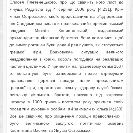
Єлисея Плетенецького, про що свідчить його лист до
Януша Радзівіла від 4 серпня 1606 року [4;231]. Крім
князя Острозького, своїх представників на з’їзд рокошан
під Сандомиром вислали православний перемишльський
владика Михаїл Копистянський, жидачівський
архімандрит та віленське братство. Вони домоглися, щоб
до вимог рокошан були додані ряд пунктів, які стосуються
грецької віри. Враховуючи ситуацію великого
невдоволення в країні, король погодився на реалізацію
частини цих вимог. У прийнятій на травневому сеймі 1607
р. конституції було затверджено право отримувати
православні церковні посади тільки прихильникам
грецької віри, гарантовано вільну відправу служб божих,
легальну діяльність братств, наказано під загрозою
штрафу в 1000 гривень протягом року зректися своїх
посад тим духовним особам, які займали їх кілька [4;169].
Все це свідчило про зміцнення позицій православних і
було величезною заслугою політичних змагань
Костянтина-Василя та Януша Острозьких.