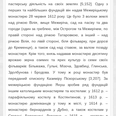
пастирську діяльність на своїх землях [5;152]. Одну з
перших та найбільших фундацій він надав Межиріцькому
монастирю 28 червня 1612 року. Це було 3 волоки землі
над річкою Вілія, вище Межиріча, сад на пасіку та два
городи (один за греблею, між Острогом та Межирічем, по
правій стороні над річкою Татаровкою, а інший – над
річкою Вілія, по лівій стороні, біля фільварку, при дорозі
до Кременця), а також сад над ставом, за валом позаду
монастиря. Крім того, князь надавав монастирю десятину
врожаю зерна озимих та ярих культур із семи своїх
фільварків: Більмажа, Гульчі, Мізоча, Здовбиці, Глинська,
Здолбунова і Бродова. У тому ж році монастир був
переданий єпископу Казиміру Піскорському [3;207]. За
межиріцькою фундацією Януш зробив ряд фундацій
іншим католицьким монастирям та костелам: у 1612 р. –
парафіяльному костелу в Костянтинові, у 1613 р. –
монастирю домініканців у тому ж місті, у 1614 р. –
монастирю бернардинів у Дубно, а також костелам у
Степані, Бережниці, Деражно, у 1615 р. – костелу в