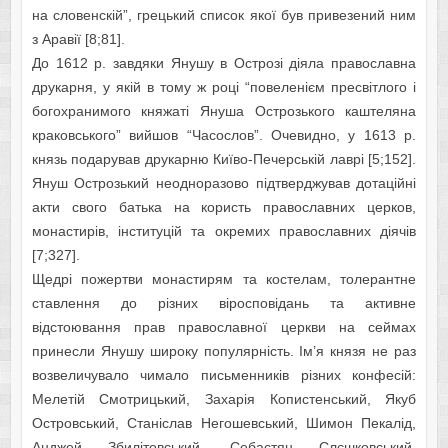
на словенскій”, грецький список якої був привезений ним
з Аравії [8;81].
До 1612 р. завдяки Янушу в Острозі діяла православна
друкарня, у якій в тому ж році “повеленієм пресвітлого і
богохранимого княжаті Януша Острозького каштеляна
краковського” вийшов “Часослов”. Очевидно, у 1613 р.
князь подарував друкарню Київо-Печерській лаврі [5;152].
Януш Острозький неодноразово підтверджував дотаційні
акти свого батька на користь православних церков,
монастирів, інституцій та окремих православних діячів
[7;327].
Щедрі пожертви монастирям та костелам, толерантне
ставлення до різних віросповідань та активне
відстоювання прав православної церкви на сеймах
принесли Янушу широку популярність. Ім’я князя не раз
возвеличувало чимало письменників різних конфесій:
Мелетій Смотрицький, Захарія Копистенський, Якуб
Островський, Станіслав Негошевський, Шимон Пекалід,
Анджей Збилітовський, Себастян Слєшковський,