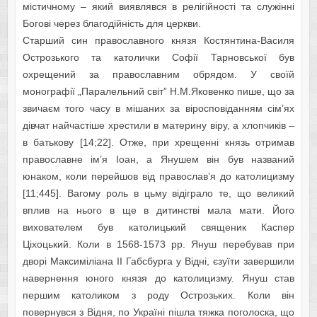
містичному – який виявлявся в релігійності та служінні
Богові через благодійність для церкви.
Старший син православного князя Костянтина-Василя
Острозького та католички Софії Тарновської був
охрещений за православним обрядом. У своїй
монографії „Паралельний світ” Н.М.Яковенко пише, що за
звичаєм того часу в мішаних за віросповіданням сім’ях
дівчат найчастіше хрестили в материну віру, а хлопчиків –
в батькову [14;22]. Отже, при хрещенні князь отримав
православне ім’я Іоан, а Янушем він був названий
юнаком, коли перейшов від православ’я до католицизму
[11;445]. Вагому роль в цьму відіграло те, що великий
вплив на нього в ще в дитинстві мала мати. Його
вихователем був католицький священик Каспер
Ціхоцький. Коли в 1568-1573 рр. Януш перебував при
дворі Максиміліана ІІ Габсбурга у Відні, єзуїти завершили
навернення юного князя до католицизму. Януш став
першим католиком з роду Острозьких. Коли він
повернувся з Відня, по Україні пішла тяжка поголоска, що