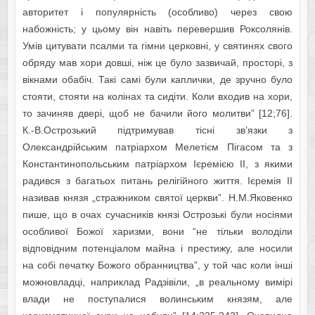
авторитет і популярність (особливо) через свою
набожність; у цьому він навіть перевершив Роксолянів.
Умів цитувати псалми та гімни церковні, у святинях свого
обряду мав хори довші, ніж це було зазвичай, просторі, з
вікнами обабіч. Такі самі були каплички, де зручно було
стояти, стояти на колінах та сидіти. Коли входив на хори,
то зачиняв двері, щоб не бачили його молитви” [12;76].
К.-В.Острозький підтримував тісні зв’язки з
Олександрійським патріархом Мелетієм Пігасом та з
Константинопольським патріархом Ієремією ІІ, з якими
радився з багатьох питань релігійного життя. Ієремія ІІ
називав князя „стражником святої церкви”. Н.М.Яковенко
пише, що в очах сучасників князі Острозькі були носіями
особливої Божої харизми, вони “не тільки володіли
відповідним потенціалом майна і престижу, але носили
на собі печатку Божого обранництва”, у той час коли інші
можновладці, наприклад Радзівіли, „в реальному вимірі
влади не поступалися волинським князям, але