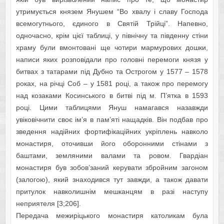
утримується князем Янушем “Во хвалу і славу Господа
всемогутнього, єдиного в Святій Трійці”. Напевно,
одночасно, крім цієї таблиці, у північну та південну стіни
храму були вмонтовані ще чотири мармурових дошки,
написи яких розповідали про головні перемоги князя у
битвах з татарами під Дубно та Острогом у 1577 – 1578
роках, на річці Соб – у 1581 році, а також про перемогу
над козаками Косинського в битві під м. П’ятка в 1593
році. Цими таблицями Януш намагався назавжди
увіковічнити своє ім’я в пам’яті нащадків. Він подбав про
зведення надійних фортифікаційних укріплень навколо
монастиря, оточивши його оборонними стінами з
баштами, земляними валами та ровом. Гвардіан
монастиря був зобов’заний керувати збройним загоном
(залогою), який знаходився тут завжди, а також давати
притулок навколишнім мешканцям в разі наступу
неприятеля [3;206].
Передача межиріцького монастиря католикам була