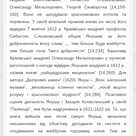
Олександр Мельхіорович, Георгій Сковоротка [14;159-
160]. Вони не шкодували красномовних епітетів та
порівнянь. У своїй вітальній промові князю на честь його
відвідин 7 жовтня 1612 р. Краківської академії професор
Себастян Слєшковський обіцяв Янушеві за його
доброчинність вічну славу: „…тим більше буде майбуття,
чим більше поле Твого доброчестя” [14;234]. Бакалавр
Краківської академії Олександр Мельхіорович у промові,
виголошеній з нагоди відвідин Янушем академії в 1613 р.,
назвав князя „найщедрішим меценатом” [14;260]. Для
автора „Дніпрових камен” (1620) Януш – „Воїн, напоєний
музами”, „вихованець істинної чесноти”, „носій віщого
розуму і красномовної мудрості” [14;286]. Позитивно
оцінив діяльність Януша і Захарія Копистенській у своїй
“Палінодії”, яка була надрукована в 1621-1622 рр. Те, що
книга вийшла вже після смерті Януша, звільняло
письменника від обов’язку догоджати та лестити в
сподіваннях на майбутню підтримку князя. Тим не