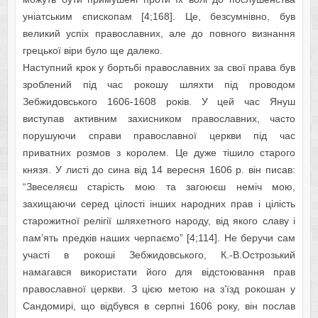
уніатським єпископам [4;168]. Це, безсумнівно, був
великий успіх православних, але до повного визнання
грецької віри було ще далеко.
Наступний крок у бортьбі православних за свої права був
зроблений під час рокошу шляхти під проводом
Зебжидовського 1606-1608 років. У цей час Януш
виступав активним захисником православних, часто
порушуючи справи православної церкви під час
приватних розмов з королем. Це дуже тішило старого
князя. У листі до сина від 14 вересня 1606 р. він писав:
“Звеселяєш старість мою та загоюєш неміч мою,
захищаючи серед цілості інших народних прав і цілість
старожитної релігії шляхетного народу, від якого славу і
пам’ять предків наших черпаємо” [4;114]. Не беручи сам
участі в рокоші Зебжидовського, К.-В.Острозький
намагався використати його для відстоювання прав
православної церкви. З цією метою на з’їзд рокошан у
Сандомирі, що відбувся в серпні 1606 року, він послав