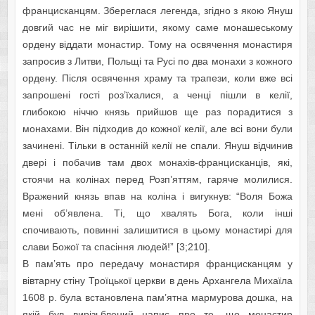
францисканцям. Збереглася легенда, згідно з якою Януш
довгий час не міг вирішити, якому саме монашеському
ордену віддати монастир. Тому на освячення монастиря
запросив з Литви, Польщі та Русі по два монахи з кожного
ордену. Після освячення храму та трапези, коли вже всі
запрошені гості роз’їхалися, а ченці пішли в келії,
глибокою ніччю князь прийшов ще раз порадитися з
монахами. Він підходив до кожної келії, але всі вони були
зачинені. Тільки в останній келії не спали. Януш відчинив
двері і побачив там двох монахів-францисканців, які,
стоячи на колінах перед Розп’яттям, гаряче молилися.
Вражений князь впав на коліна і вигукнув: “Воля Божа
мені об’явлена. Ті, що хвалять Бога, коли інші
спочивають, повинні залишитися в цьому монастирі для
слави Божої та спасіння людей!” [3;210].
В пам’ять про передачу монастиря францисканцям у
вівтарну стіну Троїцької церкви в день Архангела Михаїла
1608 р. була встановлена пам’ятна мармурова дошка, на
якій був вирізьблений напис про те, що монастир