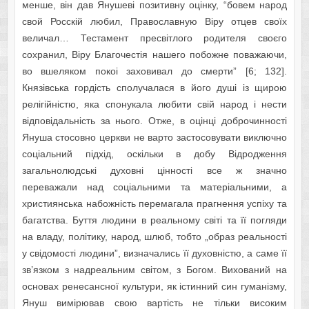
менше, він дав Янушеві позитивну оцінку, “бовем народ
свой Росскій любил, Православную Віру отцев своїх
величал… Тестамент пресвітлого родителя своєго
сохранил, Віру Благочестія нашего побожне поважаючи,
во вшеляком покоі заховивал до смерти” [6; 132].
Князівська гордість сполучалася в його душі із щирою
релігійністю, яка спонукала любити свій народ і нести
відповідальність за нього. Отже, в оцінці доброчинності
Януша стосовно церкви не варто застосовувати виключно
соціальний підхід, оскільки в добу Відродження
загальнолюдські духовні цінності все ж значно
переважали над соціальними та матеріальними, а
християнська набожність перемагала прагнення успіху та
багатства. Буття людини в реальному світі та її погляди
на владу, політику, народ, шлюб, тобто „образ реальності
у свідомості людини”, визначались її духовністю, а саме її
зв’язком з надреальним світом, з Богом. Вихований на
основах ренесансної культури, як істинний син гуманізму,
Януш вимірював свою вартість не тільки високим