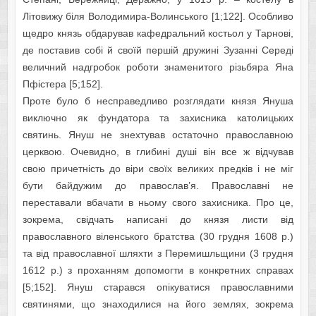
Літовижу біля Володимира-Волинського [1;122]. Особливо
щедро князь обдарував кафедральний костьол у Тарнові,
де поставив собі й своїй першій дружині Зузанні Середі
величний надгробок роботи знаменитого різьбяра Яна
Пфістера [5;152].
Проте було б несправедливо розглядати князя Януша
виключно як фундатора та захисника католицьких
святинь. Януш не знехтував остаточно православною
церквою. Очевидно, в глибині душі він все ж відчував
свою причетність до віри своїх великих предків і не міг
бути байдужим до православ’я. Православні не
переставали вбачати в ньому свого захисника. Про це,
зокрема, свідчать написані до князя листи від
православного віленського братства (30 грудня 1608 р.)
та від православної шляхти з Перемишльщини (3 грудня
1612 р.) з проханням допомогти в конкретних справах
[5;152]. Януш старався опікуватися православними
святинями, що знаходилися на його землях, зокрема