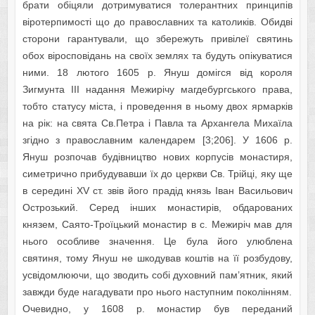
брати обіцяли дотримуватися толерантних принципів
віротерпимості що до православних та католиків. Обидві
сторони гарантували, що збережуть привілеї святинь
обох віросповідань на своїх землях та будуть опікуватися
ними. 18 лютого 1605 р. Януш домігся від короля
Зигмунта ІІІ надання Межирічу магдебургського права,
тобто статусу міста, і проведення в ньому двох ярмарків
на рік: на свята Св.Петра і Павла та Архангела Михаїла
згідно з православним календарем [3;206]. У 1606 р.
Януш розпочав будівництво нових корпусів монастиря,
симетрично прибудувавши їх до церкви Св. Трійці, яку ще
в середині XV ст. звів його прадід князь Іван Васильович
Острозький. Серед інших монастирів, обдарованих
князем, Саято-Троїцький монастир в с. Межиріч мав для
нього особливе значення. Це була його улюблена
святиня, тому Януш не шкодував коштів на її розбудову,
усвідомлюючи, що зводить собі духовний пам’ятник, який
завжди буде нагадувати про нього наступним поколінням.
Очевидно, у 1608 р. монастир був переданий