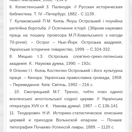
6. Копистенський З. Палінодія. // Русская историческая
библиотека. Т. IV –Петербург, 1882.- С.1139..
7. Кулаковський П.М. Князь Януш Острозький і поунійна
релігійна боротьба. // Осягнення історії. (Збірник наукових
праць на пошану проіесора М.П.Ковальського з нагоди
70-річчя). – Острог – Нью-Йорк: Острозька академія,
Українське історичне товариство, 1999. – С.324-332.
8. Мицько І.З. Острозька слов’яно-греко-латинська
академія. К.: Наукова думка, 1990. – 192с.
9 Огієнко І.І. Князь Костянтин Острозький і його культурна
праця. – Кенора: Українська православна громада, 1958.
– Перевидання: Київ: Світязь, 1992 – 216 с.
. 10. Смотрицький М.Г. Тренос, тобто плач єдиноі
вселенськоі апостольської східної церкви. // Українська
література XVII ст. К. : Накова думка\. 1987. – С.136-141
11. Теодорович Н.И. Историко-статистическое описание
церквей и приходов Волынской епархии. – Почаев:
типография Почаево-Успенсой лавры, 1889. – 1120 с.