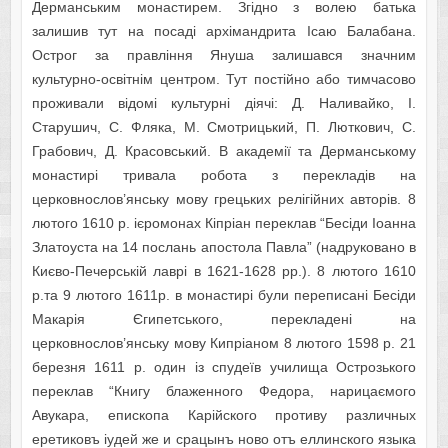
Дерманським монастирем. Згідно з волею батька
залишив тут на посаді архімандрита Ісаю Балабана.
Острог за правління Януша залишався значним
культурно-освітнім центром. Тут постійно або тимчасово
проживали відомі культурні діячі: Д. Наливайко, І.
Старушич, С. Фляка, М. Смотрицький, П. Люткович, С.
Грабович, Д. Красовський. В академії та Дерманському
монастирі тривала робота з перекладів на
церковнослов’янську мову грецьких релігійних авторів. 8
лютого 1610 р. ієромонах Кіпріан переклав “Бесіди Іоанна
Златоуста на 14 послань апостола Павла” (надруковано в
Києво-Печерській лаврі в 1621-1628 рр.). 8 лютого 1610
р.та 9 лютого 1611р. в монастирі були переписані Бесіди
Макарія Єгипетського, перекладені на
церковнослов’янську мову Кипріаном 8 лютого 1598 р. 21
березня 1611 р. один із спудеїв училища Острозького
переклав “Книгу блаженного Федора, нарицаємого
Авукара, епископа Карійского противу различных
еретиковъ іудей же и срацынъ ново отъ еллинского языка