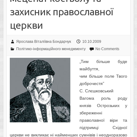
захисник православної
церкви
Ярослава Віталіївна Бондарчук
10.10.2009
Політико-інформаційного менеджменту
No Comments
„Тим більше буде
майбуття,
чим більше поле Твого
доброчестя”
С. Слєшковський
Вагома роль роду
князів Острозьких у
збереженні
праволавної віри та
підтримці Східної
церкви не викликає ні найменших сумнівів і неодноразово