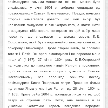
архімандрита самими монахами, які, як і можна було
сподіватись, у січні 1604 р. вибрали кандидата від
православних – Єлисея Плетенецького. Правда, польська
сторона намагалася довести, що цей вибір був
нав’язаний гайдуками князя Острозького, а Іпатій Потій
стверджував, ніби король погодився на цей вибір лише
через те, що сподівався на швидку смерть К.-В.
Острозького, який був у надзвичайно тяжкому стані після
похорону Олександра. Проте старий князь, за словами
того ж І. Потія, “як орел, омолодився і не перестає мене
нищити” [4;167]. 27 січня 1604 року К.-В.Острозький
написав лист до папського нунція Рангоні з проханням,
щоб католики не чинили опору і дозволили Єлисею
Плетенецькому без перешкод обійняти посаду
архімандрита Києво-Печерської лаври. Прохання батька
підтримав Януш у листі до Рангоні від 28 січня 1604 р.
[4;163]. Проте сейм 1604 р. погодився лише на те, щоб
лавру не отримав Іпатій Потій, але залишив її за
уніатами. Остаточно король погодився передати