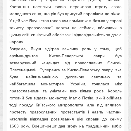
Костянтин настільки тяжко переживав втрату свого
молодшого сина, що рік був прикутий паралічем до ліжка.
У цей час Януш став головним помічником батька у справі
захисту православної церкви на сеймах, вбачаючи в
цьому свій синівський обов’язок і відповідальність за долю
народу.
Зокрема, Януш відіграв важливу роль у тому, щоб
архімандритом Києво-Печерської лаври був
затверджений кандидат від православних Єлисей
Плетенецький. Суперечка за Києво-Печерську лавру, яка
була найвизначнішою духовною святинею та
найбагатшим монастирем України, точилася між
православними та уніатами вже кілька років. Король
готовий був віддати монастир Іпатію Потію, який обіймав
тоді посаду Київського митрополита, але під впливом
протесту православних, протестантів і навіть частини
католиків відкладав розв’язання цієї справи до сейму
1603 року. Врешті-решт дав згоду на традиційний вибір