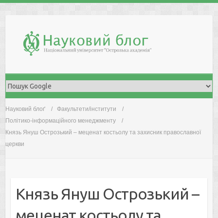
Skip
to
content
Науковий блоґ
Факультети/інститути
Політико-інформаційного менеджменту
Князь Януш Острозький – меценат костьолу та захисник православної
церкви
Князь Януш Острозький –
меценат костьолу та