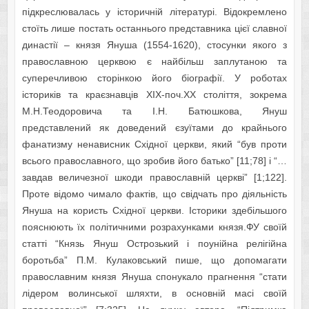
підкреслювалась у історичній літературі. Відокремлено
стоїть лише постать останнього представника цієї славної
династії – князя Януша (1554-1620), стосунки якого з
православною церквою є найбільш заплутаною та
суперечливою сторінкою його біографії. У роботах
істориків та краєзнавців XIX-поч.XX століття, зокрема
М.Н.Теодоровича та І.Н. Батюшкова, Януш
представлений як доведений єзуїтами до крайнього
фанатизму ненависник Східної церкви, який “був проти
всього православного, що зробив його батько” [11;78] і “…
завдав величезної шкоди православній церкві” [1;122].
Проте відомо чимало фактів, що свідчать про діяльність
Януша на користь Східної церкви. Історики здебільшого
пояснюють їх політичними розрахунками князя.ФУ своїй
статті “Князь Януш Острозький і поунійна релігійна
боротьба” П.М. Кулаковський пише, що допомагати
православним князя Януша спонукало прагнення “стати
лідером волинської шляхти, в основній масі своїй