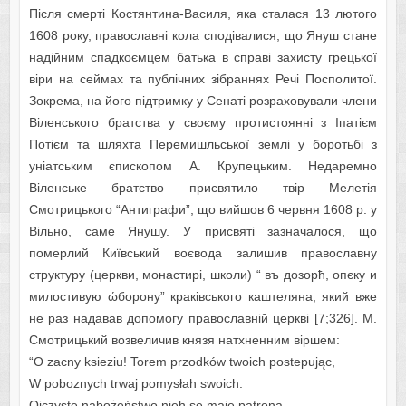
Після смерті Костянтина-Василя, яка сталася 13 лютого
1608 року, православні кола сподівалися, що Януш стане
надійним спадкоємцем батька в справі захисту грецької
віри на сеймах та публічних зібраннях Речі Посполитої.
Зокрема, на його підтримку у Сенаті розраховували члени
Віленського братства у своєму протистоянні з Іпатієм
Потієм та шляхта Перемишльської землі у боротьбі з
уніатським єпископом А. Крупецьким. Недаремно
Віленське братство присвятило твір Мелетія
Смотрицького “Антиграфи”, що вийшов 6 червня 1608 р. у
Вільно, саме Янушу. У присвяті зазначалося, що
померлий Київський воєвода залишив православну
структуру (церкви, монастирі, школи) “ въ дозорћ, опєку и
милостивую ώборону” краківського каштеляна, який вже
не раз надавав допомогу православній церкві [7;326]. М.
Смотрицький возвеличив князя натхненним віршем:
“O zacny ksiezіu! Torem przodków twoich postepując,
W poboznych trwaj pomysłah swoich.
Ojczyste nabożeństwo nieh se maje patrona,