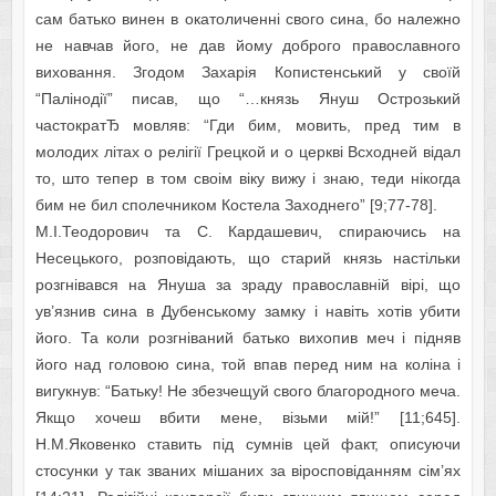
сам батько винен в окатоличенні свого сина, бо належно
не навчав його, не дав йому доброго православного
виховання. Згодом Захарія Копистенський у своїй
“Палінодії” писав, що “…князь Януш Острозький
частократЂ мовляв: “Гди бим, мовить, пред тим в
молодих літах о релігії Грецкой и о церкві Всходней відал
то, што тепер в том своім віку вижу і знаю, теди нікогда
бим не бил сполечником Костела Заходнего” [9;77-78].
М.І.Теодорович та С. Кардашевич, спираючись на
Несецького, розповідають, що старий князь настільки
розгнівався на Януша за зраду православній вірі, що
ув’язнив сина в Дубенському замку і навіть хотів убити
його. Та коли розгніваний батько вихопив меч і підняв
його над головою сина, той впав перед ним на коліна і
вигукнув: “Батьку! Не збезчещуй свого благородного меча.
Якщо хочеш вбити мене, візьми мій!” [11;645].
Н.М.Яковенко ставить під сумнів цей факт, описуючи
стосунки у так званих мішаних за віросповіданням сім’ях