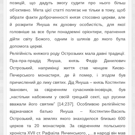
позицій, що дадуть змогу судити про нього більш
об’єктивно. Мета цієї статті полягає не тільки в тому, щоб
зібрати факти доброчинності князя стосовно церкви, але
й розкрити Януша як духовну особистість, для якої
головніше за все були понадземні орієнтири, прагнення
дійти світу Божого, одним із шляхів до якого була
допомога церкві.
Релігійність княжого роду Острозьких мала давні традиції.
Пра-пра-прадід Януша, князь Федір Данилович
Острозький, наприкінці життя став ченцем Києво-
Печерського монастиря, де й помер, і згодом був
причислений до лику святих. Дід Януша – князь Костянтин
Іванович, за свідченням сучасників-іновірців, був
„настільки набожним у своїй грецькій секті, що русини
вважали його святим” [14;237]. Особливою релігійністю
відзначався батько Януша – Костянтин-Василь
Острозький, на землях якого знаходилося близько 600
церков та 20 монастирів. За свідченням польського
хроніста XVII ст. Рафаїла Янчинського, „…в народі він мав