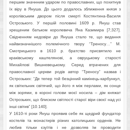
першим значнним ударом по православних, що похитнув
їх віру в Януша. До цього додалось зближення князя з
королівським двором після смерті Костянтина-Василя
Острозького. У першій половині 1609 р. Януш став
хрещеним батьком королевича Яна Казимира [7;327].
Свідченням недовіри до Януша стало те, що видання
найвизначнішого полемічного твору “Треносу…” М.
Смотрицького в 1610 р. братство присвятило не
краківському каштелянові, а овруцькому старості
Михайлові Вишневецькому. Серед втрачених для
православної церкви родів автор “Треносу” назвав і
Острозьких: “Де тепер той безцінний камінець-карбункул,
як світильник світячий, що його я між перлами, як сонце
між зорями, в короні голови моєї носила – дім княжат
Острозьких, що блиском світлості старої віри своєї над усі
інші світив” [10.140].
У 1610-ті роки Януш проявив себе як щедрий фундатор
костелів та монастирів різних католицьких орденів. Не
любив тільки єзуїтів і не дозволяв їм проводити